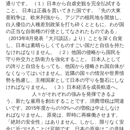
通りです。 （１）日本から自虐史観を完全払拭する
こと。 日本は正義を貫いてきた国です。「先の大東
亜戦争は、欧米列強から、アジアの植民地を開放し、
白人優位の人種差別政策を打ち砕くとともに、わが国
の正当な自衛権の行使としてなされたものである」
（2013年8月発表『大川談話』より）ことを深く自覚
し、日本は素晴らしくてものすごい国だと自信を持た
なければなりません。 （２）他国の侵略から国民を
守り外交力と防衛力を強化すること。 日本人として
の誇りと自信をもっても、他国から侵略され国自体が
なくなってはいけません。近隣の国々の情況や世界情
勢を熟慮し、主権国家として日本の守りを盤石にしな
ければなりません。 （３）日本経済を成長軌道へ。
人々がそれぞれの強みを発揮できるよ
う、新たな雇用を創出することです。消費増税は間違
いです。2015年度からの10%への増税は中止しなけ
ればなりません。 原発は、即時に再稼働させます。
「絶対の安全性」はありません。しかし、限りなく安
全に近づけることは可能です。日本の原発はこの意味