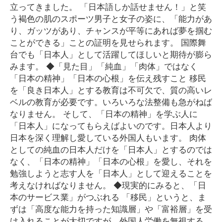
立ってきました。 「日本語しか話せません！」と笑
う褐色の肌のスポーツ男子と女子の姿に、「能力があ
り、ガッツがあり、チャンスが平等にあれば夢を掴む
ことができる」ことの証明を見せられます。 国際舞
台でも「日本人」として活躍してほしいと期待が膨ら
みます。 ◆「見た目」「純血」「肉体」ではなく
「日本の精神」「日本の心根」を伝え残すこと 移民
を「良き日本人」とする教育は不可欠で、質の高いレ
ベルの教育が必要です。いろいろな法整備も急がねば
なりません。 そして、「日本の精神」を学ぶ人に
「日本人」になってもらえばよいのです。日本人より
日本を深く理解し愛している外国人もいます。 肉体
としての純血の日本人だけを「日本人」とするのでは
なく、「日本の精神」「日本の心根」を愛し、それを
勉強しようと志す人を「日本人」として迎えることを
考えなければなりません。 ◆現実的にみると、「日
本のサービス業」がつぶれる 「移民」というと、ま
ずは「高度な能力を持った知識層」や「富裕層」を受
け入れることが大切ですが、外国人労働を無視する