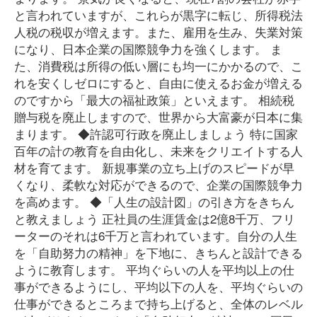
と言われていますが、これらが黒字に転じ、所得税法
人税の税収が増えます。また、雇用を生み、失業対策
になり、日本企業の国際競争力を強くします。 ま
た、消費税は所得の低い層にも均一にかかるので、こ
れを安くしゼロにすると、自由に使えるお金が増える
のですから「最大の福祉政策」といえます。 相続税
贈与税を廃止しますので、世界から大富豪が日本に集
まります。 ◆許認可行政を廃止しましょう 特に国家
百年の計の教育を自由化し、未来をクリエイトする人
材を育てます。 新規事業の立ち上げのスピードが早
くなり、柔軟な対応ができるので、企業の国際競争力
を高めます。 ◆「人生の設計図」の引き方をきちん
と教えましょう 正社員の生涯賃金は2億8千万、フリ
ーターのそれは6千万と言われています。自分の人生
を「自助努力の精神」を下地に、きちんと設計できる
ように教育します。 平均ぐらいの人を平均以上の仕
事ができるようにし、平均以下の人を、平均ぐらいの
仕事ができるところまで持ち上げると、全体のレベル