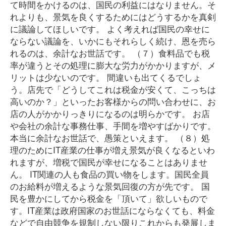
て時間をかけるのは、国民の利益にはなりません。そ
れよりも、景気を良くするためにはどうするかを真剣
に議論してほしいです。 よく考えれば国民の幸せに
ならない議論を、いかにもそれらしく続け、恩を売ら
れるのは、余計なお世話です。 （７）食料品でも税
率が違うとその処理に膨大な労力がかかりますが、メ
リットは少ないのです。 間違いも出てくるでしょ
う。店先で「どうしてこれは税金が安くて、こっちは
高いのか？」といったお客様からの問い合わせに、お
店の人がかかりっきりになるのは明らかです。 お店
や会社の余計な事務仕事、手間を増やすばかりです。
本当に余計なお世話で、愚策といえます。 （８）処
理のためにIT産業の仕事が増え景気が良くなるといわ
れますが、増税で国民が幸せになることはありませ
ん。 IT関連の人も食品の買い物をします。国民全員
のお給料が増えるような景気回復の方が先です。 国
民を豊かにしてから税金を「頂いて」欲しいもので
す。IT産業は政府国家のお世話にならなくても、料金
などで自由競争を規制しない限りこれからも発展しま