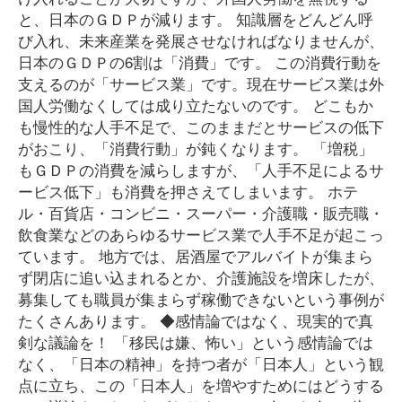
と、日本のＧＤＰが減ります。 知識層をどんどん呼
び入れ、未来産業を発展させなければなりませんが、
日本のＧＤＰの6割は「消費」です。 この消費行動を
支えるのが「サービス業」です。現在サービス業は外
国人労働なくしては成り立たないのです。 どこもか
も慢性的な人手不足で、このままだとサービスの低下
がおこり、「消費行動」が鈍くなります。 「増税」
もＧＤＰの消費を減らしますが、「人手不足によるサ
ービス低下」も消費を押さえてしまいます。 ホテ
ル・百貨店・コンビニ・スーパー・介護職・販売職・
飲食業などのあらゆるサービス業で人手不足が起こっ
ています。 地方では、居酒屋でアルバイトが集まら
ず閉店に追い込まれるとか、介護施設を増床したが、
募集しても職員が集まらず稼働できないという事例が
たくさんあります。 ◆感情論ではなく、現実的で真
剣な議論を！ 「移民は嫌、怖い」という感情論では
なく、「日本の精神」を持つ者が「日本人」という観
点に立ち、この「日本人」を増やすためにはどうする