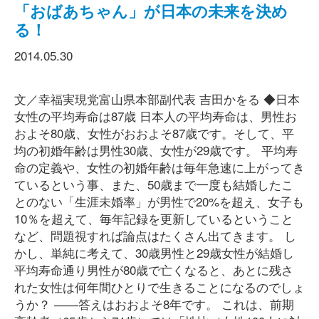
「おばあちゃん」が日本の未来を決め
る！
2014.05.30
文／幸福実現党富山県本部副代表 吉田かをる ◆日本
女性の平均寿命は87歳 日本人の平均寿命は、男性お
およそ80歳、女性がおおよそ87歳です。そして、平
均の初婚年齢は男性30歳、女性が29歳です。 平均寿
命の定義や、女性の初婚年齢は毎年急速に上がってき
ているという事、また、50歳まで一度も結婚したこ
とのない「生涯未婚率」が男性で20%を超え、女子も
10％を超えて、毎年記録を更新しているということ
など、問題視すれば論点はたくさん出てきます。 し
かし、単純に考えて、30歳男性と29歳女性が結婚し
平均寿命通り男性が80歳で亡くなると、あとに残さ
れた女性は何年間ひとりで生きることになるのでしょ
うか？ ――答えはおおよそ8年です。 これは、前期