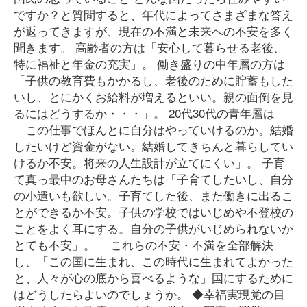
ですか？と質問すると、年代によってさまざまな答え
が返ってきますが、現在の不満と未来への不安を多く
聞きます。 高齢者の方は「安心して暮らせる老後、
特に福祉と年金の充実」。 働き盛りの中年層の方は
「子供の教育費もかかるし、老後のために貯蓄もした
いし、とにかくお給料が増えるといい。親の面倒を見
るにはどうするか・・・」。 20代30代の青年層は
「この仕事でほんとに自分はやっていけるのか。結婚
したいけど資金がない。結婚してきちんと暮らしてい
けるか不安。将来の人生設計が立てにくい」。 子育
て真っ最中のお母さんたちは「子育てしたいし、自分
の小遣いも欲しい。子育てした後、また働きに出るこ
とができるか不安。子供の学校ではいじめや不登校の
ことをよく耳にする。自分の子供がいじめられないか
とても不安」。 これらの不安・不満を全部解決
し、「この国に生まれ、この時代に生まれてよかった
と、人々が心の底から喜べるような」国にするために
はどうしたらよいのでしょうか。 ◆幸福実現党の目