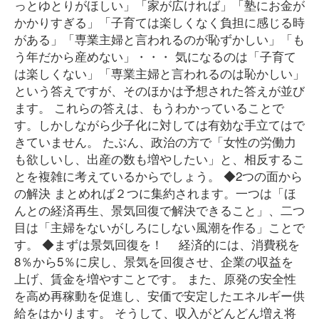
っとゆとりがほしい」「家が広ければ」「塾にお金が
かかりすぎる」「子育ては楽しくなく負担に感じる時
がある」「専業主婦と言われるのが恥ずかしい」「も
う年だから産めない」・・・ 気になるのは「子育て
は楽しくない」「専業主婦と言われるのは恥かしい」
という答えですが、そのほかは予想された答えが並び
ます。 これらの答えは、もうわかっていることで
す。しかしながら少子化に対しては有効な手立てはで
きていません。 たぶん、政治の方で「女性の労働力
も欲しいし、出産の数も増やしたい」と、相反するこ
とを複雑に考えているからでしょう。 ◆2つの面から
の解決 まとめれば２つに集約されます。一つは「ほ
んとの経済再生、景気回復で解決できること」、二つ
目は「主婦をないがしろにしない風潮を作る」ことで
す。 ◆まずは景気回復を！ 経済的には、消費税を
8％から5％に戻し、景気を回復させ、企業の収益を
上げ、賃金を増やすことです。 また、原発の安全性
を高め再稼動を促進し、安価で安定したエネルギー供
給をはかります。 そうして、収入がどんどん増え将