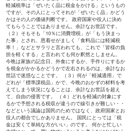
軽減税率は「ぜいたく品に税金をかける」というもの
ですが、その人にとってそれが「ぜいたく品」かどう
かはその人の価値判断です。 政府国家や役人に決め
てもらうことではありません。余計なお世話です。
（２）そもそも「10％に消費増税」が「もう決まっ
た事」とされ、恩着せがましく「食料品には軽減税
率！」などとサラリと言われても、これで「皆様の負
担を軽くする」と言われても何か釈然としません。
今晩は家族の記念日、外食にするか、手作りにするか
を税金がかかるかどうかで左右されるのは、余計なお
世話で迷惑なことです。 （３）何が「軽減適用」で
どれが「標準課税品」かで、今晩のおかずの材料を考
えてしまう状況になることは、余計なお世話を超え
て、自由の侵害です。 （４）どれを軽減の対象にす
るかで予想される税収が違うので線引きが難しい・・
などという議論は国民のためではなく、政府国家とお
役人の都合でしかありません。 国民にとっては「税
金は安くて単純な方がいい」のです。 何かと忙しい