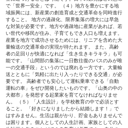
で「世界一安全」です。 （４）地方を豊かにする地
域振興には、新産業の創造育成と交通革命を同時進行
すること。 地方の過疎化、限界集落の増大には早急
な対策が必要です。地方や過疎地に産業があれば、若
い世代や移民が住み、子育てもでき人口も増えます。
産業を地方で成功させるためには、リニアを含めた大
量輸送の交通革命の実現が待たれます。 また、高齢
者の足回りが快適になれば「生き生きキラキラ」も可
能です。「山間部の集落に一日数往復のバスのみが唯
一の交通手段」というのでは廃れる一方です。大量輸
送とともに「気軽に出たり入ったりできる交通」が必
要です。 高齢者でも安心して運転乗車できる「自動
運転の車」をぜひ開発したいものです。「山奥の中の
大都市」を発想する起業家を育てなければなりませ
ん。 （５）「人生設計」を学校教育の中で必須とす
ること。 「好きになりましたから結婚します！」で
はすみません。生活は親がかり、貯金もありませんで
は困ります。個人としての人生計画、家族としての人