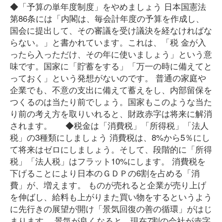
◆「予算の単年度制度」をやめましょう 日本国憲法
第86条には「内閣は、毎会計年度の予算を作成し、
国会に提出して、その審議を受け議決を経なければな
らない。」と書かれています。これは、「税 金が入
ったら入っただけ、その年に使いましょう」という意
味です。国家に「貯蓄をする」「万一の時に備えてと
っておく」という発想がないのです。 普通の家庭や
企業でも、不意の支出に備えて蓄えをし、内部留保を
つくるのは当たり前でしょう。国家もこのような当た
り前の考え方を取りいれると、財政赤字は将来に解消
されます。 ◆税金は「消費税」「所得税」「法人
税」の3種類にしましょう 消費税は、8%から5％にし
て将来はゼロにしましょう。そして、段階的に「所得
税」「法人税」はフラット10%にします。 消費税を
下げることにより日本のＧＤＰの6割を占める「消
費」が、増えます。 ものが売れると企業が売り上げ
を伸ばし、給料も上がりまた買い物をするというよう
に先行きの展望が開け「景気回復の善の循環」がはじ
まります。 景気が良くなると、現在7割の会社が赤字