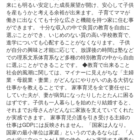
来にも明るい安定した成長展望が開け、安心して子供
を産もうかと考える余裕が出来ます。 子育てママが
働きに出なくても十分な広さと機能を持つ家に住む事
ができます。 十分な収入の中で良質の教育を自由に
選ぶことができ、いじめのない質の高い学校教育で、
進学についても心配することがなくなります。 子供
が自分の興味と才能に応じて、放課後の時間は塾など
での理系文系体育系など多種の特別教育の中から自由
に選ぶことができることです。 ◆教育で出来ること
社会的風潮に関しては、マイナーに見えがちな「主婦
業・母親業・妻業」がどんなにやりがいのある大切な
仕事かを教えることです。 家事育児を全て妻任せに
していた夫が、妻が病気になったりしたとたんに困る
はずです。子供も一人暮らしを始めたり結婚すると、
それまでお母さんがどんなに家族を支えていてくれた
か実感できます。 家事育児介護を引き受ける主婦の
仕事はGDPには反映されません。「国家は人なり。
国家の最小単位は家庭」というのであるならば、「人
のお役に立つことが人間の使命」だと実践する優秀な