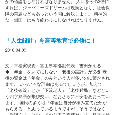
かの議論をしなければなりません。 人口を今の3倍に
すれば、ジャパニーズドリームは現実となり、社会保
障の問題などもあっという間に解決します。 精神的
な「鎖国」はもう終わりにしなければなりません。
「人生設計」を高等教育で必修に！
2016.04.09
文／幸福実現党・富山県本部副代表 吉田かをる
◆「年金」をあてにしない「老後の設計」が必要 老
後の資金は「年金」のみという人が多いのに驚かされ
ます。 いろいろな理由はあるでしょうが、加えて
「老後破綻」とか「下流老人」「老後難民」などとい
う四字熟語が飛び交い、なおさらに不安をあおってい
ます。 国民の多くは「年金は自分が積み立てた分が
もらえる」と思っているようですが、そうではなく
「賦課方式」となっており不公平感があり、将来の信