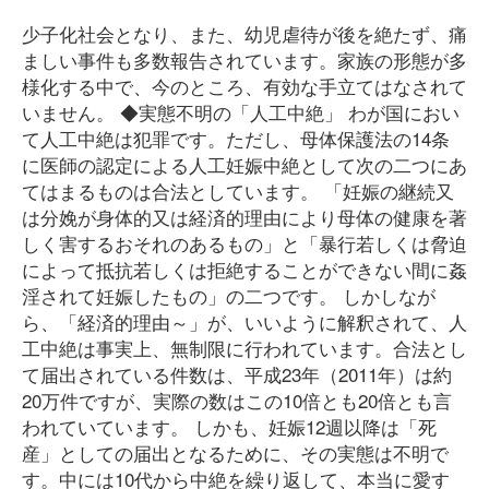
少子化社会となり、また、幼児虐待が後を絶たず、痛
ましい事件も多数報告されています。家族の形態が多
様化する中で、今のところ、有効な手立てはなされて
いません。 ◆実態不明の「人工中絶」 わが国におい
て人工中絶は犯罪です。ただし、母体保護法の14条
に医師の認定による人工妊娠中絶として次の二つにあ
てはまるものは合法としています。 「妊娠の継続又
は分娩が身体的又は経済的理由により母体の健康を著
しく害するおそれのあるもの」と「暴行若しくは脅迫
によって抵抗若しくは拒絶することができない間に姦
淫されて妊娠したもの」の二つです。 しかしなが
ら、「経済的理由～」が、いいように解釈されて、人
工中絶は事実上、無制限に行われています。合法とし
て届出されている件数は、平成23年（2011年）は約
20万件ですが、実際の数はこの10倍とも20倍とも言
われていています。 しかも、妊娠12週以降は「死
産」としての届出となるために、その実態は不明で
す。中には10代から中絶を繰り返して、本当に愛す