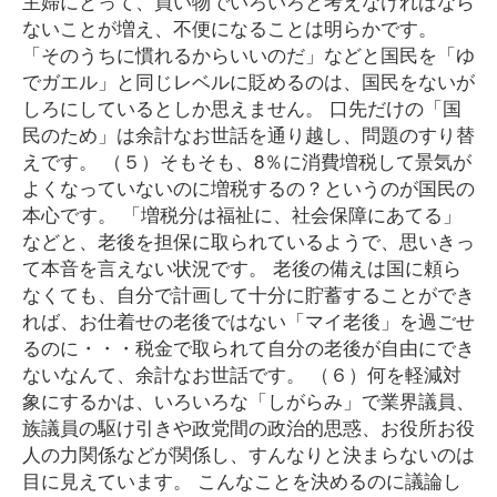
主婦にとって、買い物でいろいろと考えなければなら
ないことが増え、不便になることは明らかです。
「そのうちに慣れるからいいのだ」などと国民を「ゆ
でガエル」と同じレベルに貶めるのは、国民をないが
しろにしているとしか思えません。 口先だけの「国
民のため」は余計なお世話を通り越し、問題のすり替
えです。 （５）そもそも、8％に消費増税して景気が
よくなっていないのに増税するの？というのが国民の
本心です。 「増税分は福祉に、社会保障にあてる」
などと、老後を担保に取られているようで、思いきっ
て本音を言えない状況です。 老後の備えは国に頼ら
なくても、自分で計画して十分に貯蓄することができ
れば、お仕着せの老後ではない「マイ老後」を過ごせ
るのに・・・税金で取られて自分の老後が自由にでき
ないなんて、余計なお世話です。 （６）何を軽減対
象にするかは、いろいろな「しがらみ」で業界議員、
族議員の駆け引きや政党間の政治的思惑、お役所お役
人の力関係などが関係し、すんなりと決まらないのは
目に見えています。 こんなことを決めるのに議論し