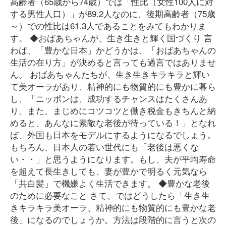
高齢者（65歳から74歳）では「性比（女性100人に対
する男性人口）」が89.2人なのに、後期高齢者（75歳
～）での性比は61.3人であることをみてもわかりま
す。 ◆おばあちゃんが、生き生きと輝く国づくり 言
わば、「豊かな日本」かどうかは、「おばあちゃんの
生活の在り方」が決めると言っても過言ではありませ
ん。 おばあちゃんたちが、生き生きキラキラと輝い
て美オーラがあり、精神的にも物質的にも豊かに暮ら
し、「ニッポンは、成功するチャンスはたくさんあ
り、また、まじめにコツコツと働き税金もきちんと納
めると、あんなに素敵な老後が待っている！」となれ
ば、外国も日本をモデルにするようになるでしょう。
もちろん、日本人の若い世代にも「老後は悪くな
い・・」と思うようになります。もし、夫が平均寿命
を超えて長生きしても、妻が豊かで明るく元気なら
「共白髪」で機嫌よく生活できます。 ◆豊かな老後
のために必要なこと さて、ではどうしたら「生き生
きキラキラ美オーラ、精神的にも物質的にも豊かな老
後」になるのでしょうか。方法は段階的に言うと次の