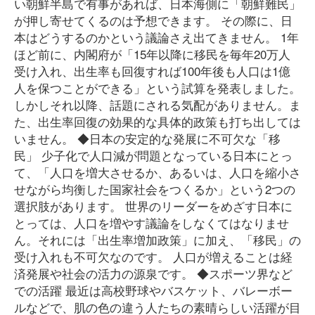
い朝鮮半島で有事があれば、日本海側に「朝鮮難民」
が押し寄せてくるのは予想できます。 その際に、日
本はどうするのかという議論さえ出てきません。 1年
ほど前に、内閣府が「15年以降に移民を毎年20万人
受け入れ、出生率も回復すれば100年後も人口は1億
人を保つことができる」という試算を発表しました。
しかしそれ以降、話題にされる気配がありません。ま
た、出生率回復の効果的な具体的政策も打ち出しては
いません。 ◆日本の安定的な発展に不可欠な「移
民」 少子化で人口減が問題となっている日本にとっ
て、「人口を増大させるか、あるいは、人口を縮小さ
せながら均衡した国家社会をつくるか」という2つの
選択肢があります。 世界のリーダーをめざす日本に
とっては、人口を増やす議論をしなくてはなりませ
ん。それには「出生率増加政策」に加え、「移民」の
受け入れも不可欠なのです。 人口が増えることは経
済発展や社会の活力の源泉です。 ◆スポーツ界など
での活躍 最近は高校野球やバスケット、バレーボー
ルなどで、肌の色の違う人たちの素晴らしい活躍が目