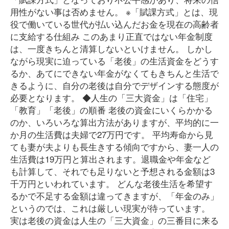
用性がない事は否めません。 ※「賦課方式」とは、現
役で働いている世代が払い込んだお金を現在の高齢者
に支給する仕組み このあまり正直ではない年金制度
は、一度きちんと清算しないといけません。 しかし
ながら現実に迫っている「老後」の生活資金をどうす
るか、あてにできない年金がなくてもきちんと生活で
きるように、自分の老後は自分でデザインする態度が
必要となります。 ◆人生の「三大資金」は「住宅」
「教育」「老後」の順番 老後の資金にいくらかかる
のか、いろいろな算出方法がありますが、平均的に一
か月の生活費は夫婦で27万円です。 平均寿命から見
ても妻が夫よりも長生きする傾向ですから、妻一人の
生活費は19万円と算出されます。退職金や年金など
も計算して、それでも足りないと予想される金額は3
千万円といわれています。 どんな老後生活を希望す
るかで不足する金額は違ってきますが、「年金のみ」
というのでは、これは厳しい現実が待っています。
実は老後の資金は人生の「三大資金」の三番目に来る