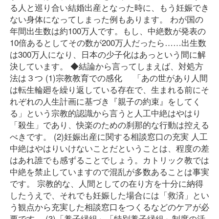
る人と巡り合い結婚出産となった時に、もう妊娠でき
ない身体になってしまった例もあります。 わが国の
年間出生数は約100万人です。もし、中絶数が発表の
10倍あるとしてその数が200万人だったら……出生数
は300万人になり、日本の少子化はあっという間に解
決しています。 ◆結論から言ってしまえば、対処方
法は３つ (1)宗教教育での感化 「あの世があり人間
は転生輪廻を繰り返している存在で、生まれる前にそ
れぞれの人生計画に基づき『親子の約束』をしてく
る」という宗教的認識から言うと人工中絶はやはり
「殺生」であり、快楽のための刹那的な行動は控える
べきです。 (2)妊娠出産に関する相談窓口の充実 人工
中絶はやはりいけないことだということは、程度の差
はあれ誰でも感ずることでしょう。カトリック教では
中絶を禁止していますので混乱が多数あることは事実
です。 宗教的な、人間としての在り方を十分に納得
したうえで、それでも妊娠した場合には「救済」とい
う観点から充実した相談窓口をつくるなどのケアが必
要です。 (3)「養子縁組」「特別養子縁組」制度の活