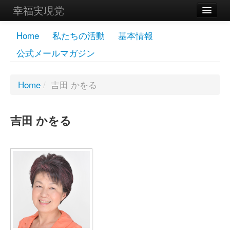
幸福実現党
メンバーズページ
Home
私たちの活動
基本情報
公式メールマガジン
党員
寄付
Home
/
吉田 かをる
お問い合わせ
吉田 かをる
幸福の科学グループ