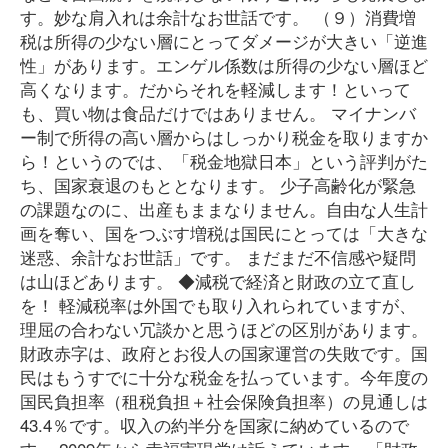
す。妙な肩入れは余計なお世話です。 （９）消費増
税は所得の少ない層にとってダメージが大きい「逆進
性」があります。エンゲル係数は所得の少ない層ほど
高くなります。だからそれを軽減します！といって
も、買い物は食品だけではありません。 マイナンバ
ー制で所得の高い層からはしっかり税金を取りますか
ら！というのでは、「税金地獄日本」という評判がた
ち、国家衰退のもととなります。 少子高齢化が緊急
の課題なのに、出産もままなりません。自由な人生計
画を奪い、国をつぶす増税は国民にとっては「大きな
迷惑、余計なお世話」です。 まだまだ不信感や疑問
は山ほどあります。 ◆減税で経済と財政の立て直し
を！ 軽減税率は外国でも取り入れられていますが、
理屈の合わない冗談かと思うほどの区別があります。
財政赤字は、政府とお役人の国家運営の失敗です。国
民はもうすでに十分な税金を払っています。今年度の
国民負担率（租税負担＋社会保険負担率）の見通しは
43.4％です。収入の約半分を国家に納めているので