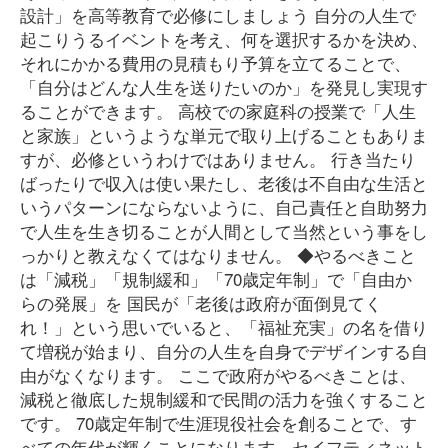
設計」を高等教育で必修にしましょう 自分の人生で
起こりうるイベントを考え、何を選択するかを決め、
それにかかる費用の見積もり予算を立てることで、
「自分はどんな人生を送りたいのか」を発見し実現す
ることができます。 高校での家庭科の授業で「人生
と家族」というような単元で取り上げることもありま
すが、必修というわけではありません。 行き当たり
ばったりで収入は使い果たし、老後は不自由な生活と
いうパターンにならないように、自己責任と自助努力
で人生を生き切ることが人間として当然という事をし
っかりと教えなくてはなりません。 ◆やるべきこと
は「減税」「規制緩和」「70歳定年制」で「自由か
らの発展」を 国民が「老後は政府が面倒見てく
れ！」という思いでいると、「福祉充実」の名を借り
て増税が始まり、自分の人生を自身でデザインする自
由がなくなります。 ここで政府がやるべきことは、
減税と徹底した規制緩和で民間の活力を強くすること
です。 70歳定年制で生涯現役社会を創ることで、す
べての年代が輝くことになります。セイフティネット