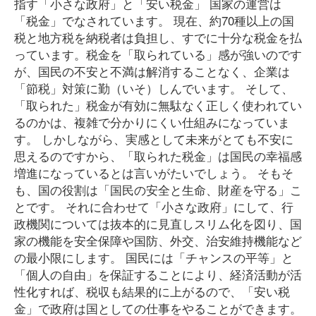
指す「小さな政府」と「安い税金」 国家の運営は
「税金」でなされています。 現在、約70種以上の国
税と地方税を納税者は負担し、すでに十分な税金を払
っています。税金を「取られている」感が強いのです
が、国民の不安と不満は解消することなく、企業は
「節税」対策に勤（いそ）しんでいます。 そして、
「取られた」税金が有効に無駄なく正しく使われてい
るのかは、複雑で分かりにくい仕組みになっていま
す。 しかしながら、実感として未来がとても不安に
思えるのですから、「取られた税金」は国民の幸福感
増進になっているとは言いがたいでしょう。 そもそ
も、国の役割は「国民の安全と生命、財産を守る」こ
とです。 それに合わせて「小さな政府」にして、行
政機関については抜本的に見直しスリム化を図り、国
家の機能を安全保障や国防、外交、治安維持機能など
の最小限にします。 国民には「チャンスの平等」と
「個人の自由」を保証することにより、経済活動が活
性化すれば、税収も結果的に上がるので、「安い税
金」で政府は国としての仕事をやることができます。