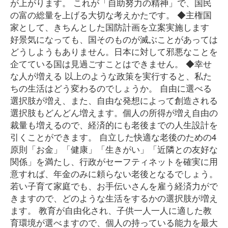
が上がります。 これが「自助努力の精神」で、国民
の富の総量を上げる大切な考えかたです。 ◆主権国
家として、きちんとした国防計画を立案実施します
好景気になっても、国そのものが滅ぶことがあっては
どうしようもありません。日本に対して邪悪なことを
企てている国は見過ごすことはできません。 ◆幸せ
な人が増える 以上のような政策を実行すると、私た
ちの生活はどう変わるのでしょうか。 自由に選べる
選択肢が増え、また、自由な発想によって創造される
選択肢もどんどん増えます。個人の所得が増え自由の
裁量も増えるので、経済的にも老後までの人生設計を
引くことができます。 自立した快適な老後のための4
原則「お金」「健康」「生きがい」「近隣との友好な
関係」を満たし、行政がセーフティネットを確実に用
意すれば、年金のみに頼らない老後となるでしょう。
若い子育て家庭でも、お手伝いさんを雇う経済力がで
きますので、どのような生活をするかの選択肢が増え
ます。 教育が自由化され、子供一人一人に適した教
育環境が選べますので、個人の持っている能力を最大