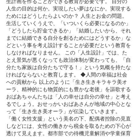
生計画を作ることができる教育が必要です。 自分の
人生の目的は何か。実現したい夢はなにか。実現する
ためにはどうしたらよいのか？ 人生とお金の問題。
生活していくうえで、「いついくら必要になるのか」
「どうしたら貯金できるか」「結婚したいから、それ
までに結婚できる自分を創るためにはどうするか」な
どという事を考え設計することが必要だという教育を
しなければなりません。 この「人生設計」では、た
とえ景気が悪くなっても政治体制が変わっても、「自
分たち家族は自分たちで守る！」という気概を持たな
ければならないと教育します。 ◆人間の幸福は社会
への貢献から 以上のように「生き生きキラキラ美オ
ーラ、精神的にも物質的にも豊かな老後」を謳歌する
おばあちゃんたちは「人の幸せは自分の幸せ」と考え
るでしょう。おせっかいおばあさんが地域の中心とな
って「生き生き美オーラ」が伝染していきます。
「働く女性支援」という美名の下、配偶者控除の見直
しなどには、女性の働きから税金を取るための下心が
透けて見えます。都市部での待機児童解消や学童保育