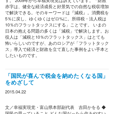
す。 2009年から幸福実現党は訴えています。「財政
赤字は、健全な経済成長と好景気での自然な税収増加
で解決できる。そのキーワードは『減税』。消費税を
5％に戻し、ゆくゆくはゼロ%に。所得税・法人税は
10％のフラットタックスにする」ことです。 いまの
日本の抱える問題の多くは「減税」で解決します。お
役人は「減税と10％のフラットタックス」はとても
怖いらしいのですが、あのロシアが「フラットタック
ス」導入で経済と財政を立て直した事例をよい手本と
したいものです。
「国民が喜んで税金を納めたくなる国」
をめざして
2015.04.22
文／幸福実現党・富山県本部副代表 吉田かをる ◆
国民の思っていること どんな国だったら住みやすい