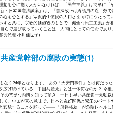
理想を心に抱く人がいなければ、「民主主義」は簡単に「
「新・日本国憲法試案」は、「憲法改正は総議員の過半数で
の心を心とする」宗教的価値観の大切さを同時にうたって
示すと共に、宗教的価値観のもとで「健全な民主主義」が
を自らで選び取っていくことは、人間にとっての使命であり
部長代理 小川佳世子)
共産党幹部の腐敗の実態(1)
間もなく24年となります。 あの「天安門事件」とは何だっ
を広げ続けている「中国共産党」とは一体何なのか？ 今後
 その悲惨な内情を知って頂き、一日も早い共産党一党独裁
そして、中国が真の意味で、日本と友好関係と繁栄のパート
と変貌することを願って―― 「所得格差」が危険レベルに
すジニ係数が2012年は0.474だったことを発表しました。