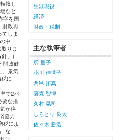
を転換し
生涯現役
市場など
経済
赤字を国
 財政再
財政・税制
ってしま
税の中
主な執筆者
の取りま
針」)
釈 量子
と財政健
に、景気
小川 佳世子
増税に
西邑 拓真
す。
藤森 智博
率で2パ
必要な措
久村 晃司
景気が停
しろとり 良太
済協力
増税によ
佐々木 勝浩
」 な
それは、