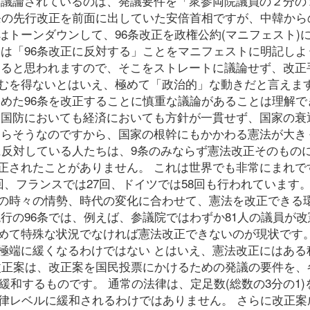
、議論されているのは、発議要件を「衆参両院議員の２分の
6条の先行改正を前面に出していた安倍首相ですが、中韓から
トーンダウンして、96条改正を政権公約(マニフェスト)
党は「96条改正に反対する」ことをマニフェストに明記しよ
あると思われますので、そこをストレートに議論せず、改正
むを得ないとはいえ、極めて「政治的」な動きだと言えます
定めた96条を改正することに慎重な議論があることは理解で
、国防においても経済においても方針が一貫せず、国家の衰
すらそうなのですから、国家の根幹にもかかわる憲法が大き
に反対している人たちは、9条のみならず憲法改正そのもの
正されたことがありません。 これは世界でも非常にまれで
回、フランスでは27回、ドイツでは58回も行われています。
の時々の情勢、時代の変化に合わせて、憲法を改正できる
行の96条では、例えば、参議院ではわずか81人の議員が改
めて特殊な状況でなければ憲法改正できないのが現状です。 
極端に緩くなるわけではない とはいえ、憲法改正にはある
条改正案は、改正案を国民投票にかけるための発議の要件を、
緩和するものです。 通常の法律は、定足数(総数の3分の1)
法律レベルに緩和されるわけではありません。 さらに改正案