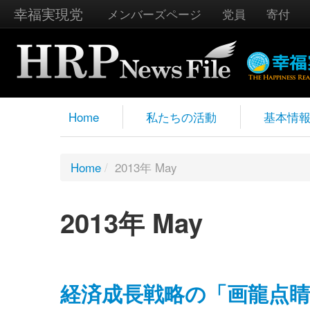
幸福実現党
メンバーズページ
党員
寄付
Home
私たちの活動
基本情
Home
/
2013年 May
2013年 May
経済成長戦略の「画龍点