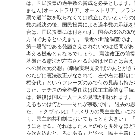
は、国民投票の過半数の賛成を必要とします。
ません(オーストラリア、オーストリア、フラン
票で過半数を取らなくては成立しないというのは
数の議決の後、国民投票による過半数の承認を
合は、国民投票には付されず、国会の5分の3
方向であるといえます。 最近の世論調査では
第一段階である発議さえされないのは疑問があ
考える機会ともなるでしょう。 憲法改正の前
基盤たる憲法が左右される危険はゼロとは言えま
への異次元発想』(幸福実現党発刊)のあとが
のたびに憲法改正がなされて、左や右に極端にブ
権交代」というフレーズのみで何の見識も持た
また、ナチスの全権委任法は民主主義的な手続
は、最後は国民一人一人の見識が問われます。
えるものは何か――それが宗教です。 過去の
た。 トクヴィルは『アメリカの民主主義』に
く、民主的共和制においてもっとも大きい」 
うにさせる。それはまた人々の心を度外なほど
を吹き込むところにある」と述べ、民主主義に