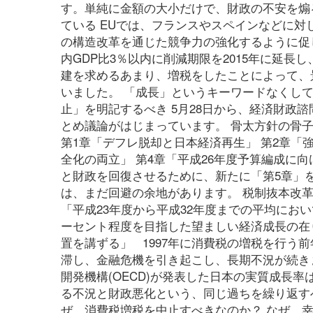
す。単純に金額の大小だけで、財政の不安を煽
ている EUでは、フランスやスペインなどに
の構造改革を通じた競争力の強化するように促して
内GDP比3％以内に削減期限を2015年に延
建を求めるあまり、増税をしたことによって、
いました。 「成長」というキーワードなくし
止」を明記するべき 5月28日から、経済財政
とめ議論がはじまっています。 骨太方針の骨子
第1章「デフレ脱却と日本経済再生」 第2章「
全化の両立」 第4章「平成26年度予算編成に
と財政を回復させるために、新たに「第5章」
は、まだ回避の余地があります。 税制抜本改
「平成23年度から平成32年度までの平均にお
ーセント程度を目指した望ましい経済成長の在
置を講ずる」 1997年に消費税の増税を行う前
滞し、金融危機を引き起こし、長期不況が続きま
開発機構(OECD)が発表した日本の実質成長率
る不況と財政悪化という、同じ過ちを繰り返す
ぜ、消費税増税を中止すべきなのか？ なぜ、