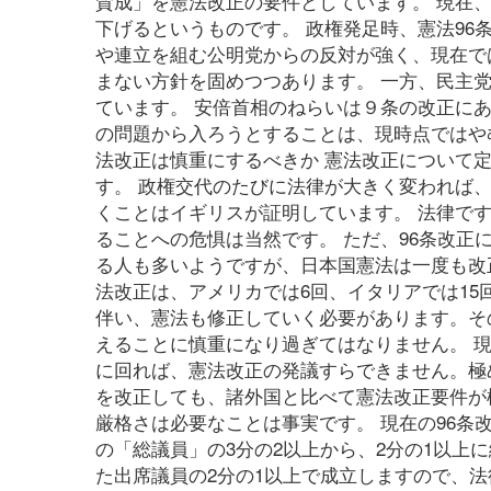
賛成」を憲法改正の要件としています。 現在
下げるというものです。 政権発足時、憲法9
や連立を組む公明党からの反対が強く、現在では
まない方針を固めつつあります。 一方、民主
ています。 安倍首相のねらいは９条の改正に
の問題から入ろうとすることは、現時点ではや
法改正は慎重にするべきか 憲法改正について
す。 政権交代のたびに法律が大きく変われば
くことはイギリスが証明しています。 法律で
ることへの危惧は当然です。 ただ、96条改正
る人も多いようですが、日本国憲法は一度も改
法改正は、アメリカでは6回、イタリアでは15
伴い、憲法も修正していく必要があります。そ
えることに慎重になり過ぎてはなりません。 現
に回れば、憲法改正の発議すらできません。極
を改正しても、諸外国と比べて憲法改正要件が
厳格さは必要なことは事実です。 現在の96
の「総議員」の3分の2以上から、2分の1以上に
た出席議員の2分の1以上で成立しますので、