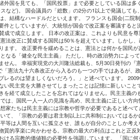
諸外国を見ても、「国民投票」まで必要としている国は多
スなど)。 国会議員の「総数」の2分の1以上で発議しても
、結構なハードルだといえます。 フランスも国会(二院制
要件としていますが、大統領が国会で改正案を審議すると
の賛成で成立します。 日本の改正案は、これよりも民意を尊
、憲法改正に賛成する国民は50％を超えています。しかし、
ります。 改正要件を緩めることは、憲法とは何かを国民が
提となる「健全な民主主義」 ただし、時の政治勢力によっ
せん。 幸福実現党の大川隆法総裁も、5月30日発刊の『
きで「憲法九十六条改正から入るのも一つの手ではあるが、
レるのは望ましくないだろう。」と述べています。 2009
ない民主党を大勝させてしまったことは記憶に新しいこと
きを経て成立したことを忘れてはなりません。民主主義の
 では、国民一人一人の見識を高め、民主主義に正しい方向
思想家たちは民主主義には宗教や哲学が必要であると述べて
おいて、「宗教の必要は君主制以上に共和制においてはるか
「平等は人間を互いに孤立させ、誰もが自分のことしか考え
物質的享楽に向かわせる。宗教の最大の利点はこれと正反
おける宗教的価値観の必要性を強調しています。 「国に何