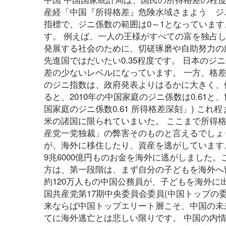
産経「中国『所得格差』危険水域さまよう ジニ
指標で、ジニ係数の範囲は0～1となっています
す。 例えば、一人の王様がすべての富を独占し
発展する社会のために、切磋琢磨や自助努力の
先進国ではだいたい0.35程度です。 日本のジニ
差の少ないレベルになっています。 一方、格差
のジニ指数は、政府発表よりはるかに大きく、
ると、2010年の中国家庭のジニ係数は0.61と、
国家庭のジニ係数0.61 所得格差深刻」) 
米の諸国に限られていまいた。 ここまで所得
産党一党独裁」の弊害そのものと言えるでしょ
が、海外に移住したり、資産を逃がしています。
9兆6000億円ものお金を海外に逃がしました
方は、第一段階は、まず自分の子どもを海外へ
約120万人もの中国公務員が、子どもを海外に
国共産党第17期中央委員会委員(中国トップの委
来ならば中国トップエリート層こそ、中国の未
てに海外逃亡とは悲しい限りです。 中国の内