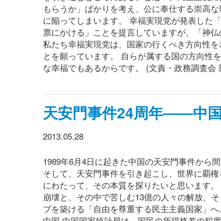
もらうか」ばかりを考え、公に奉仕する崇高な
に陥ってしまいます。 幸福実現党が発表した
票にかける」ことを提言していますが、「神仏
私たち幸福実現党は、国家の行くべき方向性を
とを願っています。 自らが属する国の方向性
な幸福でもあるからです。 (文責・政務調査会 
天安門事件24周年――中国
2013.05.28
1989年6月4日に起きた中国の天安門事件から
そして、天安門事件を引き起こし、世界に覇権
にわたって、その本質を探りたいと思います。
崩壊と、その中で苦しむ13億の人々の解放、
プを築ける「自由を尊重する民主主義国家」へ
中国 中国国家統計局は、国民の所得格差の程度を示