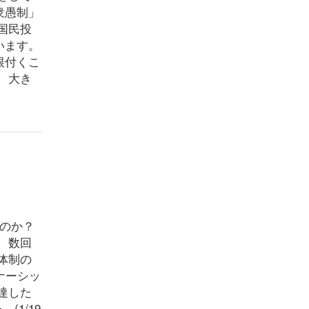
衆愚制」
国民投
います。
根付くこ
、大き
たのか？
、数回
体制の
ナーシッ
達した
(1/19