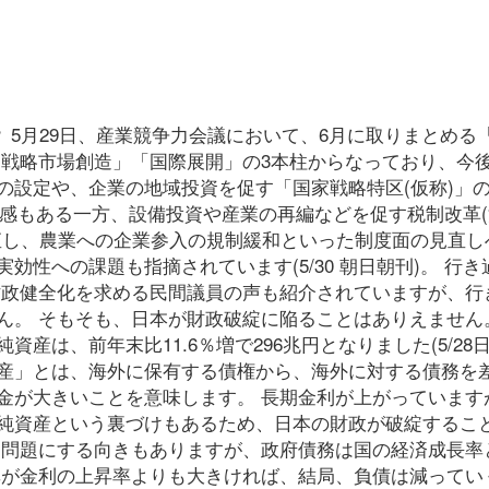
 5月29日、産業競争力会議において、6月に取りまとめる
「戦略市場創造」「国際展開」の3本柱からなっており、今後
の設定や、企業の地域投資を促す「国家戦略特区(仮称)」
 期待感もある一方、設備投資や産業の再編などを促す税制改革
直し、農業への企業参入の規制緩和といった制度面の見直し
性への課題も指摘されています(5/30 朝日朝刊)。 行き
財政健全化を求める民間議員の声も紹介されていますが、行
ん。 そもそも、日本が財政破綻に陥ることはありえません
産は、前年末比11.6％増で296兆円となりました(5/28
純資産」とは、海外に保有する債権から、海外に対する債務を
金が大きいことを意味します。 長期金利が上がっています
純資産という裏づけもあるため、日本の財政が破綻するこ
を問題にする向きもありますが、政府債務は国の経済成長率
率が金利の上昇率よりも大きければ、結局、負債は減ってい