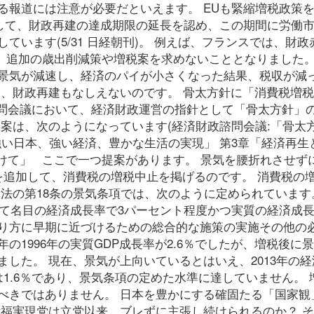
る報道には注意が必要だといえます。 EUも緊縮増税政策
対して、財政再建の達成期限の延長を認め、この期間に労働
います(5/31 日経朝刊)。 例えば、フランスでは、財政
長し、追加の歳出削減策や増税案を求めないこととなりました。
景気が減速し、経済のパイが小さくなった結果、税収が減
て、財政再建もなしえないのです。 骨太方針に「消費税増
諮問会議において、経済財政運営の指針として「骨太方針」
案は、次のようになっています(経済財政諮問会議:「骨太方
強い日本、強い経済、豊かな生活の実現」 第3章「経済再生
向けて」 ここで一つ提案があります。 景気を腰折れさせず
を追加して、消費税の増税中止を掲げるのです。 消費税の
革法の第18条の景気条項では、次のように定められていま
いて名目の経済成長率で3パーセント程度かつ実質の経済成長
り方に早期に近づけるための総合的な施策の実施その他の
年の1996年の実質GDP成長率が2.6％でしたが、増税後に
した。 現在、景気が上向いているとはいえ、2013年の経
は1.6％であり、景気条項の定めた水準に達していません。 
べきではありません。 日本を豊かにする確固たる「国家観
幸福実現党は立党以来、ブレずに主張し続けられるのか？ 