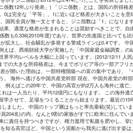
係数12年ぶり発表」) 「ジニ係数」とは、国民の所得格
。0は完全な「平等」、1に近いほど格差が大きいことを意
、国民全員が無一文とすると、ジニ指数は「1」になります
結果、適度な格差が生まれることは奨励すべきことで、自
係数も0.336(2010年度)であり、世界の先進国と比べても
が拡大し、社会騒乱が多発する警戒ラインは0.4です。 中
例えば、西南財経大学が実施した「中国家庭金融調査」の
世界平均レベルを大幅に上回っています。(2012/12/11 人
これ程までの大きな所得格差は、今までボリビア等の一部アフリ
格差が開いた理由は、一部特権階級への富の集中であり、「
う。 海外へ逃げる中国共産党幹部 現在、中国共産党の幹
 例えばこの20年で、中国の高官が約2万人も海外に逃亡
。これは一人当たり、平均12億円にもなります。 この海外逃
留学させて、足場をつくることから始まります。最近の10
出しました。 中国のトップ層はもっと率先垂範(笑)してい
員204名)の内、なんと9割の家族がすでに欧米に住んでいま
来に責任を持つべきですが、権力濫用で私腹を肥やし、挙
情を知る高官ほど、中国という泥船から我先に逃げ出す姿は