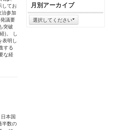
月別アーカイブ
示してお
政治参加
の発議要
選択してください
も突破
)。 し
を表明し
進する
要な経
、日本国
過半数の