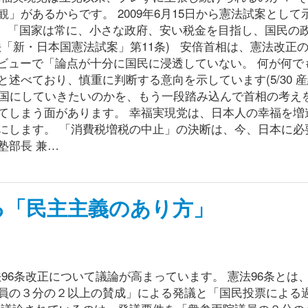
」があるからです。 2009年6月15日から憲法試案として
 「国家は常に、小さな政府、安い税金を目指し、国民の
「新・日本国憲法試案」第11条) 安倍首相は、憲法改正
タビューで「論点が十分に国民に浸透していない。 何が何で
べており、慎重に判断する意向を示しています(5/30 産経
な国にしていきたいのかを、もう一段踏み込んで首相の考え
てしまう面があります。 幸福実現党は、日本人の幸福を増
にします。 「消費税増税の中止」の決断は、今、日本に必
塾部長 兼…
る「民主主義のあり方」
96条改正について議論が高まっています。 憲法96条とは
員の３分の２以上の賛成」による発議と「国民投票による