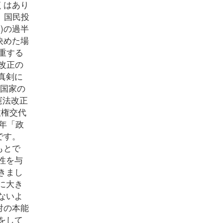
くはあり
、国民投
)の過半
決めた場
重する
改正の
真剣に
て国家の
憲法改正
政権交代
年「政
です。
もとで
性を与
きまし
に大き
ないよ
対の本能
をして