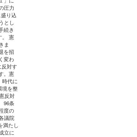
１」に
の圧力
に盛り込
うとし
手続き
。 憲
きま
退を招
く変わ
に反対す
す。憲
 時代に
環境を整
憲反対
96条
程度の
各議院
を満たし
成立に