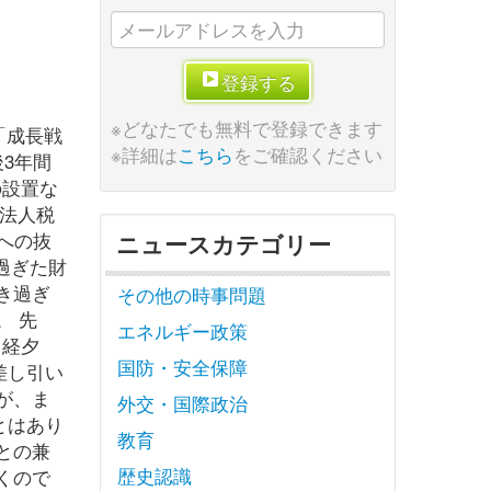
登録する
※どなたでも無料で登録できます
「成長戦
※詳細は
こちら
をご確認ください
3年間
の設置な
(法人税
への抜
ニュースカテゴリー
過ぎた財
き過ぎ
その他の時事問題
。 先
エネルギー政策
日経夕
国防・安全保障
差し引い
が、ま
外交・国際政治
とはあり
教育
との兼
歴史認識
くので