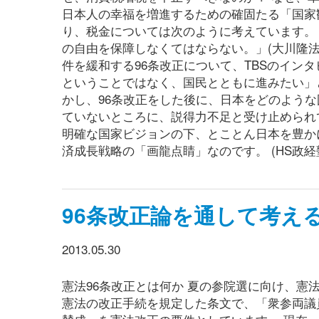
日本人の幸福を増進するための確固たる「国家観
り、税金については次のように考えています。
の自由を保障しなくてはならない。」(大川隆法
件を緩和する96条改正について、TBSのイン
ということではなく、国民とともに進みたい」と述
かし、96条改正をした後に、日本をどのよう
ていないところに、説得力不足と受け止められ
明確な国家ビジョンの下、とことん日本を豊か
済成長戦略の「画龍点睛」なのです。 (HS政経
96条改正論を通して考え
2013.05.30
憲法96条改正とは何か 夏の参院選に向け、憲法
憲法の改正手続を規定した条文で、「衆参両議