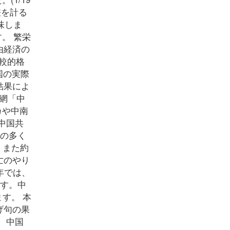
差を計る
味しま
。 繁栄
由経済の
比較的格
国の実際
結果によ
民網「中
カや中南
中国共
部の多く
、また約
亡のやり
年では、
ます。中
す。 本
げ句の果
、中国