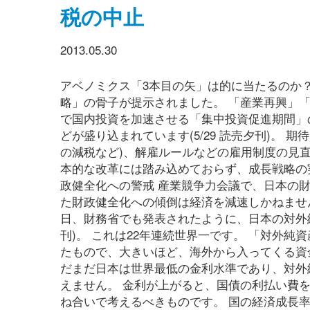
税の中止
2013.05.30
アベノミクス「3本目の矢」は的に当たるのか？
略」の骨子が提示されました。 「産業再興」
で国内投資を加速させる「集中投資促進期間」
どが盛り込まれています(5/29 読売夕刊)。
の減税など)、解雇ルールなどの雇用制度の見
本的な改革には踏み込めておらず、成長戦略の実効
政健全化への警戒 産業競争力会議で、日本の
た財政健全化への傾倒は経済を減速しかねませ
日、財務省でも発表されたように、日本の対外純資
刊)。 これは22年連続世界一です。 「対外
たもので、大きいほど、海外から入ってくる資
だまだ日本は世界最低の金利水準であり、対外
えません。 金利が上がると、国債の利払い費
ね合いで考えるべきものです。 国の経済成長