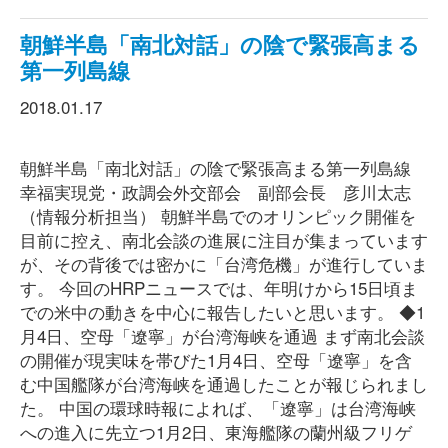
朝鮮半島「南北対話」の陰で緊張高まる
第一列島線
2018.01.17
朝鮮半島「南北対話」の陰で緊張高まる第一列島線
幸福実現党・政調会外交部会 副部会長 彦川太志
（情報分析担当） 朝鮮半島でのオリンピック開催を
目前に控え、南北会談の進展に注目が集まっています
が、その背後では密かに「台湾危機」が進行していま
す。 今回のHRPニュースでは、年明けから15日頃ま
での米中の動きを中心に報告したいと思います。 ◆1
月4日、空母「遼寧」が台湾海峡を通過 まず南北会談
の開催が現実味を帯びた1月4日、空母「遼寧」を含
む中国艦隊が台湾海峡を通過したことが報じられまし
た。 中国の環球時報によれば、「遼寧」は台湾海峡
への進入に先立つ1月2日、東海艦隊の蘭州級フリゲ