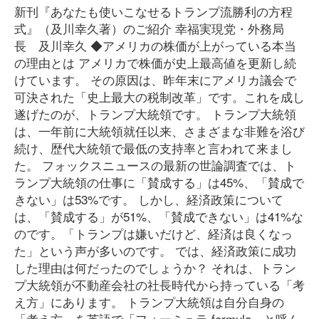
新刊『あなたも使いこなせるトランプ流勝利の方程
式』（及川幸久著）のご紹介 幸福実現党・外務局
長 及川幸久 ◆アメリカの株価が上がっている本当
の理由とは アメリカで株価が史上最高値を更新し続
けています。 その原因は、昨年末にアメリカ議会で
可決された「史上最大の税制改革」です。これを成し
遂げたのが、トランプ大統領です。 トランプ大統領
は、一年前に大統領就任以来、さまざまな非難を浴び
続け、歴代大統領で最低の支持率と言われて来まし
た。 フォックスニュースの最新の世論調査では、ト
ランプ大統領の仕事に「賛成する」は45%、「賛成で
きない」は53%です。 しかし、経済政策について
は、「賛成する」が51%、「賛成できない」は41%な
のです。「トランプは嫌いだけど、経済は良くなっ
た」という声が多いのです。 では、経済政策に成功
した理由は何だったのでしょうか？ それは、トラン
プ大統領が不動産会社の社長時代から持っている「考
え方」にあります。 トランプ大統領は自分自身の
「考え方」を英語で「フォーミュラ formula」と呼ん