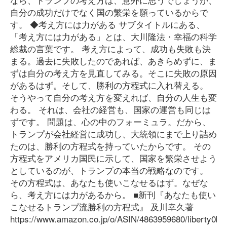
自分の成功だけでなく国の繁栄を願っているからで
す。 ◆考え方には力がある サブタイトルにある、
「考え方には力がある」とは、大川隆法・幸福の科学
総裁の言葉です。 考え方によって、成功も失敗も決
まる。過去に失敗したのであれば、あきらめずに、ま
ずは自分の考え方を見直してみる。そこに失敗の原因
があるはず。そして、勝利の方程式に入れ替える。
そうやって自分の考え方を変えれば、自分の人生も変
わる。 それは、会社の経営も、国家の運営も同じは
ずです。 問題は、心の中のフォーミュラ。だから、
トランプが会社経営に成功し、大統領にまで上り詰め
たのは、勝利の方程式を持っていたからです。 その
方程式をアメリカ国民に示して、国家を繁栄させよう
としているのが、トランプの本当の戦略なのです。
その方程式は、あなたも使いこなせるはず。なぜな
ら、考え方には力があるから。 ■新刊『あなたも使い
こなせるトランプ流勝利の方程式』 及川幸久著
https://www.amazon.co.jp/o/ASIN/4863959680/liberty0b-