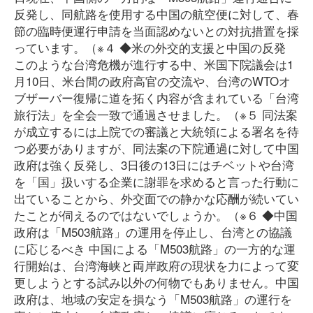
反発し、同航路を使用する中国の航空便に対して、春
節の臨時便運行申請を当面認めないとの対抗措置を採
っています。（※４ ◆米の外交的支援と中国の反発
このような台湾危機が進行する中、米国下院議会は1
月10日、米台間の政府高官の交流や、台湾のWTOオ
ブザーバー復帰に道を拓く内容が含まれている「台湾
旅行法」を全会一致で通過させました。（※５ 同法案
が成立するには上院での審議と大統領による署名を待
つ必要がありますが、同法案の下院通過に対して中国
政府は強く反発し、3日後の13日にはチベットや台湾
を「国」扱いする企業に謝罪を求めると言った行動に
出ていることから、外交面での静かな応酬が続いてい
たことが伺えるのではないでしょうか。（※６ ◆中国
政府は「M503航路」の運用を停止し、台湾との協議
に応じるべき 中国による「M503航路」の一方的な運
行開始は、台湾海峡と両岸政府の現状を力によって変
更しようとする試み以外の何物でもありません。中国
政府は、地域の安定を損なう「M503航路」の運行を