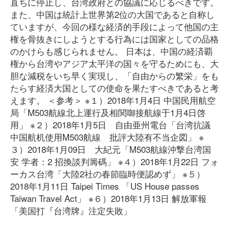
直ちに停止し、台湾政府との協議に応じるべきです。
また、中国は統計上世界第2位の大国であると自称し
ていますが、今回の様な経済的手段によって他国の主
権を骨抜きにしようとする行為には国家としての品格
のかけらも感じられません。 日本は、中国の経済覇
権から台湾やアジア太平洋の国々を守るためにも、大
胆な減税をいち早く実現し、「自由からの繁栄」をも
たらす経済大国としての使命を果たすべきであると考
えます。 ＜参考＞ ※１）2018年1月4日 中国民用航空
局「M503航線北上運行及相関啣接航線于1月4日啓
用」 ※２）2018年1月5日 自由亜州電台「台湾抗議
中国航机使用M503航線 批評大陸有不当企図」 ※
３）2018年1月09日 大紀元「M503航線沖撃台湾国
安 学者：2 招換談判籌碼」 ※４）2018年1月22日 フォ
ーカス台湾「大陸2社の春節臨時便認めず」 ※５）
2018年1月11日 Taipei Times 「US House passes
Taiwan Travel Act」 ※６）2018年1月13日 解放軍報
「美国打『台湾牌』注定失敗」