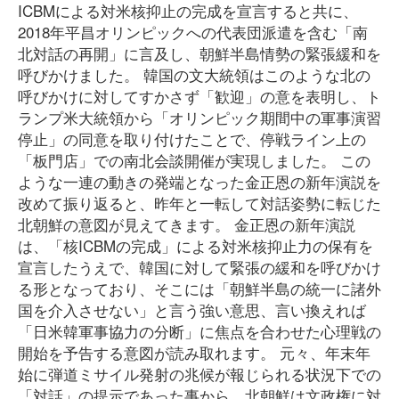
ICBMによる対米核抑止の完成を宣言すると共に、
2018年平昌オリンピックへの代表団派遣を含む「南
北対話の再開」に言及し、朝鮮半島情勢の緊張緩和を
呼びかけました。 韓国の文大統領はこのような北の
呼びかけに対してすかさず「歓迎」の意を表明し、ト
ランプ米大統領から「オリンピック期間中の軍事演習
停止」の同意を取り付けたことで、停戦ライン上の
「板門店」での南北会談開催が実現しました。 この
ような一連の動きの発端となった金正恩の新年演説を
改めて振り返ると、昨年と一転して対話姿勢に転じた
北朝鮮の意図が見えてきます。 金正恩の新年演説
は、「核ICBMの完成」による対米核抑止力の保有を
宣言したうえで、韓国に対して緊張の緩和を呼びかけ
る形となっており、そこには「朝鮮半島の統一に諸外
国を介入させない」と言う強い意思、言い換えれば
「日米韓軍事協力の分断」に焦点を合わせた心理戦の
開始を予告する意図が読み取れます。 元々、年末年
始に弾道ミサイル発射の兆候が報じられる状況下での
「対話」の提示であった事から、北朝鮮は文政権に対