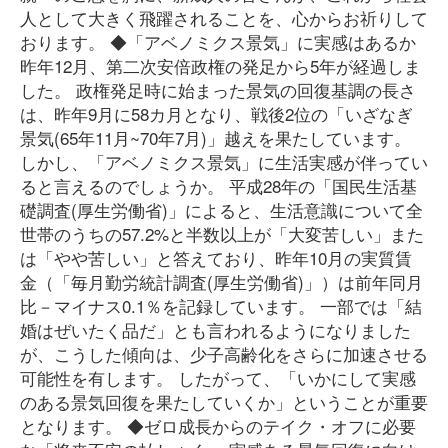
人として大きく飛躍されることを、心からお祈りして
おります。 ◆「アベノミクス景気」に実感はあるか
昨年12月、第二次安倍政権の発足から5年が経過しま
した。 政権発足時に始まった景気の回復基調の長さ
は、昨年9月に58カ月となり、戦後2位の「いざなぎ
景気(65年11月~70年7月)」越えを果たしています。
しかし、「アベノミクス景気」に生活実感が伴ってい
ると言えるのでしょうか。 平成28年の「国民生活基
礎調査(厚生労働省)」によると、生活意識について全
世帯のうちの57.2%と半数以上が「大変苦しい」また
は「やや苦しい」と答えており、昨年10月の実質賃
金（「毎月勤労統計調査(厚生労働省)」）は前年同月
比－マイナス0.1％を記録しています。 一部では「結
婚はぜいたく品だ」とも言われるようになりました
が、こうした傾向は、少子高齢化をさらに加速させる
可能性を有します。 したがって、「いかにして実感
のある景気回復を果たしていくか」ということが重要
となります。 ◆ゼロ成長からのテイク・オフに必要