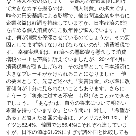
な「将来不安の払しょく」 実感ある景気回復に向け
て大きなカギを握るのは、「個人消費」の拡大です。
昨今の円安基調による影響で、輸出関連企業を中心に
企業収益は好調を持続していますが、日本経済の6割
を占める個人消費がここ数年伸び悩んでいます。 で
は、何が消費を停滞させているのでしょうか。その要
因としてまず挙げなければならないのが、消費増税で
す。 幸福実現党は、経済への悪影響を懸念して消費
増税の中止を声高に訴えていましたが、2014年4月に
消費税率が引き上げられ、その結果として日本経済に
大きなブレーキがかけられることになりました。 他
の要因として、先ほど述べた「実質賃金」の水準に改
善傾向が十分に見られないこともあります。さらに、
もう一つ「将来に対する不安」も挙げることができる
でしょう。 「あなたは、自分の将来について明るい
希望を持っていますか」という問いに対し、「希望が
ある」と答えた各国の若者は、アメリカが91.1%、ド
イツは82.4%、韓国では86.4%にそれぞれ達していま
すが、日本の値は61.6%にすぎず諸外国と比較しても