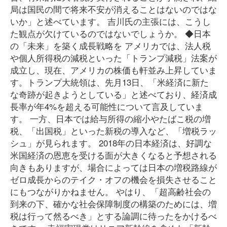
局は国民の間で将来不安が消えることはないのではな
いか」と述べています。 吉川氏の主張には、こうし
た観点が欠けているのではないでしょうか。 ◆日本
の「未来」を築く成長戦略を アメリカでは、法人税
や個人所得税の減税といった「トランプ減税」法案が
成立し、現在、アメリカの株価も軒並み上昇していま
す。トランプ大統領は、先月13日、「米経済に新た
な奇跡が起きようとしている」と述べており、経済成
長率が年4%を超える可能性について言及していま
す。 一方、日本では給与所得の縮小やたばこ税の増
税、「出国税」といった新税の導入など、「増税ラッ
シュ」が見られます。 2018年の日本経済は、好調な
米国経済の恩恵を受ける面が大きくなると予想される
向きもありますが、場合によっては日本の増税路線が
ゼロ成長からのテイク・オフの機会を損失させること
にもつながりかねません。 やはり、「超高齢社会の
到来の下、確かな社会保障制度の構築のためには、増
税は行って然るべき」とする論調に待ったをかけるべ