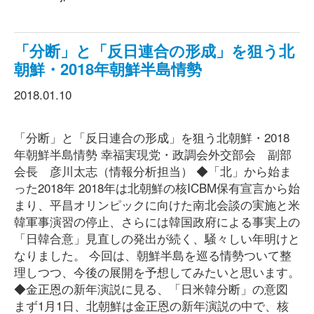
「分断」と「反日連合の形成」を狙う北
朝鮮・2018年朝鮮半島情勢
2018.01.10
「分断」と「反日連合の形成」を狙う北朝鮮・2018
年朝鮮半島情勢 幸福実現党・政調会外交部会 副部
会長 彦川太志（情報分析担当） ◆「北」から始ま
った2018年 2018年は北朝鮮の核ICBM保有宣言から始
まり、平昌オリンピックに向けた南北会談の実施と米
韓軍事演習の停止、さらには韓国政府による事実上の
「日韓合意」見直しの発出が続く、騒々しい年明けと
なりました。 今回は、朝鮮半島を巡る情勢ついて整
理しつつ、今後の展開を予想してみたいと思います。
◆金正恩の新年演説に見る、「日米韓分断」の意図
まず1月1日、北朝鮮は金正恩の新年演説の中で、核