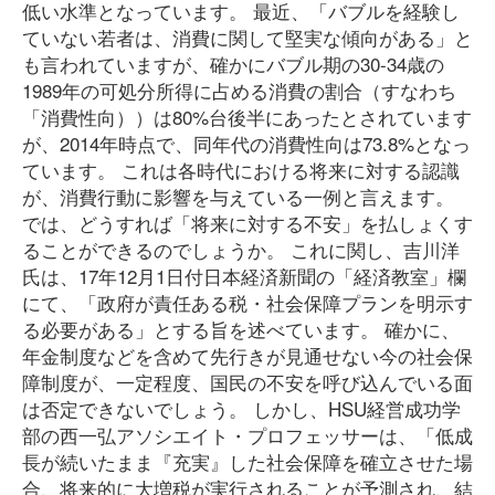
低い水準となっています。 最近、「バブルを経験し
ていない若者は、消費に関して堅実な傾向がある」と
も言われていますが、確かにバブル期の30-34歳の
1989年の可処分所得に占める消費の割合（すなわち
「消費性向））は80%台後半にあったとされています
が、2014年時点で、同年代の消費性向は73.8%となっ
ています。 これは各時代における将来に対する認識
が、消費行動に影響を与えている一例と言えます。
では、どうすれば「将来に対する不安」を払しょくす
ることができるのでしょうか。 これに関し、吉川洋
氏は、17年12月1日付日本経済新聞の「経済教室」欄
にて、「政府が責任ある税・社会保障プランを明示す
る必要がある」とする旨を述べています。 確かに、
年金制度などを含めて先行きが見通せない今の社会保
障制度が、一定程度、国民の不安を呼び込んでいる面
は否定できないでしょう。 しかし、HSU経営成功学
部の西一弘アソシエイト・プロフェッサーは、「低成
長が続いたまま『充実』した社会保障を確立させた場
合、将来的に大増税が実行されることが予測され、結