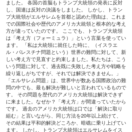
ました。 各国の首脳もトランプ大統領の発表に反対
し、国連は反対の決議をしました。 しかし、トラン
プ大統領がエルサレムを首都と認めた理由は、これま
での国際社会や歴代のアメリカ大統領と根本的な考え
方が違っていたのです。 ここでも、トランプ大統領
は「考え方（フォーミュラ）」という言葉を使ってい
ます。 「私は大統領に就任した時に、（イスラエ
ル・パレスチナ問題という）世界の難問に対して、新
しい考え方で見直すと約束しました。私たちは、こう
いう問題に対して、過去既に失敗した考え方や戦略を
繰り返しがちですが、それでは解決できません。」
「エルサレム問題」は、世界中が数ある国際政治の難
問の中でも、最も解決が難しいと言われているもので
す。 その問題を歴代のアメリカ大統領は解決できず
に来ました。なぜか？「考え方」が間違っていたから
です。 過去のアメリカ大統領は口では「解決に取り
組む」と言いながら、同じ方法を20年以上続けて、
その結果は平和的解決どころか、暗礁に乗り上げてい
ます。 しかし、トランプ大統領はエルサレムをイス