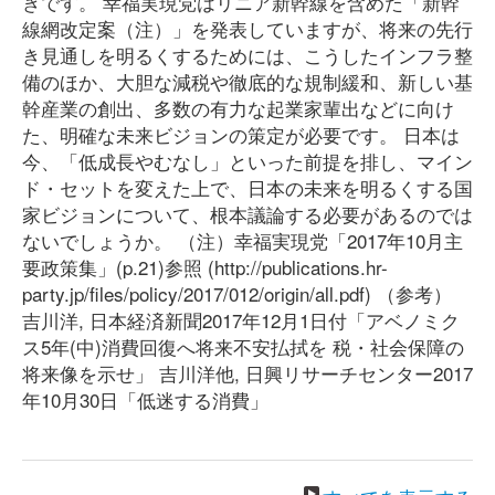
きです。 幸福実現党はリニア新幹線を含めた「新幹
線網改定案（注）」を発表していますが、将来の先行
き見通しを明るくするためには、こうしたインフラ整
備のほか、大胆な減税や徹底的な規制緩和、新しい基
幹産業の創出、多数の有力な起業家輩出などに向け
た、明確な未来ビジョンの策定が必要です。 日本は
今、「低成長やむなし」といった前提を排し、マイン
ド・セットを変えた上で、日本の未来を明るくする国
家ビジョンについて、根本議論する必要があるのでは
ないでしょうか。 （注）幸福実現党「2017年10月主
要政策集」(p.21)参照 (http://publications.hr-
party.jp/files/policy/2017/012/origin/all.pdf) （参考）
吉川洋, 日本経済新聞2017年12月1日付「アベノミク
ス5年(中)消費回復へ将来不安払拭を 税・社会保障の
将来像を示せ」 吉川洋他, 日興リサーチセンター2017
年10月30日「低迷する消費」