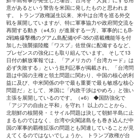
意があるという警告を米国に発したものと思われま
す。 トランプ政権誕生以来、米中は台湾を巡る外交
戦を展開していますが、特に軍事協力や政府間交流を
再開する動き（※4,5）が進展する一方、軍事的にもB-
2戦略爆撃機のグアム島配備やF-35の搭載機能等を付
加した強襲揚陸艦「ワスプ」佐世保に配備するなど、
プレゼンスの強化にも取り組んでいます。 そして13
日付の解放軍報では、「アメリカの『台湾カード』は
必ず失敗する」という批判記事が掲載され、「台湾問
題は中国の主権と領土問題に関わり、中国の核心的利
益に及び、中米関係の中で最も重要で最も敏感な核心
問題だ」として、米国に「内政干渉はやめろ」と強い
主張を展開しているのです。（※6） ◆国防強化で
「アジアの自由と平和」を守れ！ 以上のことから、
北朝鮮の核開発・ミサイル問題は決して朝鮮半島に止
まるものではなく、台湾や尖閣諸島をも巻き込んだ中
国の軍事的覇権拡張の問題とも関連していることが見
えてくるのではないでしょうか。 トランプ政権が台