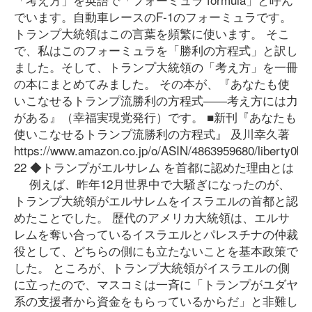
でいます。自動車レースのF-1のフォーミュラです。
トランプ大統領はこの言葉を頻繁に使います。 そこ
で、私はこのフォーミュラを「勝利の方程式」と訳し
ました。そして、トランプ大統領の「考え方」を一冊
の本にまとめてみました。 その本が、『あなたも使
いこなせるトランプ流勝利の方程式――考え方には力
がある』（幸福実現党発行）です。 ■新刊『あなたも
使いこなせるトランプ流勝利の方程式』 及川幸久著
https://www.amazon.co.jp/o/ASIN/4863959680/liberty0b-
22 ◆トランプがエルサレム を首都に認めた理由とは
例えば、昨年12月世界中で大騒ぎになったのが、
トランプ大統領がエルサレムをイスラエルの首都と認
めたことでした。 歴代のアメリカ大統領は、エルサ
レムを奪い合っているイスラエルとパレスチナの仲裁
役として、どちらの側にも立たないことを基本政策で
した。 ところが、トランプ大統領がイスラエルの側
に立ったので、マスコミは一斉に「トランプがユダヤ
系の支援者から資金をもらっているからだ」と非難し