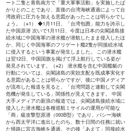
ート二隻と青島南方で「重大軍事活動」を実施したば
かりとのことであり、直後の台湾海峡通過によって台
湾政府に圧力を加える意図があったことは明らかでし
ょう。（※1） ◆1月11日、「台湾包囲」能力を誇示し
た中国原潜 次いで1月11日、今度は日本の尖閣諸島接
続水域に中国海軍の潜水艦が潜航したまま侵入したほ
か、同じく中国海軍のフリゲート艦2隻が同接続水域
に侵入するという事案が発生しました。 この潜水艦
は翌12日、中国国旗を掲げて浮上航行している姿が
発見されています。（※2） 潜水艦を含む中国艦艇の
行動については、尖閣諸島の実効支配を既成事実化す
る意図があることは明らかですが、後に中国メディア
が流布した報道を見ると、「台湾問題と連動して尖閣
危機が発生している」関係性が見えてきます。 中国
大手メディアの新浪の報道では、尖閣諸島接続水域に
侵入した潜水艦は各種巡航ミサイルの運用が可能な
「商」級攻撃型原潜（093B型）であり、バシー海峡
から西太平洋に進出したのち、数十日間の任務に就い
た帰路に宮古海峡を通過。その後「あえて」同接続水