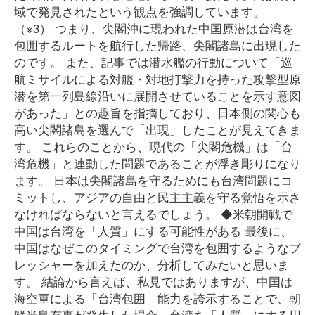
域で発見されたという観点を強調しています。
（※3） つまり、尖閣沖に現われた中国原潜は台湾を
包囲するルートを航行した帰路、尖閣諸島に出現した
のです。 また、記事では潜水艦の行動について「巡
航ミサイルによる対艦・対地打撃力を持った攻撃型原
潜を第一列島線沿いに展開させていることを示す意図
があった」との趣旨を指摘しており、日本側の関心も
高い尖閣諸島を選んで「出現」したことが見えてきま
す。 これらのことから、現代の「尖閣危機」は「台
湾危機」と連動した問題であることが浮き彫りになり
ます。 日本は尖閣諸島を守るためにも台湾問題にコ
ミットし、アジアの自由と民主主義を守る覚悟を示さ
なければならないと言えるでしょう。 ◆米朝開戦で
中国は台湾を「人質」にする可能性がある 最後に、
中国はなぜこのタイミングで台湾を包囲するようなプ
レッシャーを加えたのか、分析してみたいと思いま
す。 結論から言えば、私見ではありますが、中国は
海空軍による「台湾包囲」能力を誇示することで、朝
鮮半島有事が発生した場合、台湾を「人質」にする用