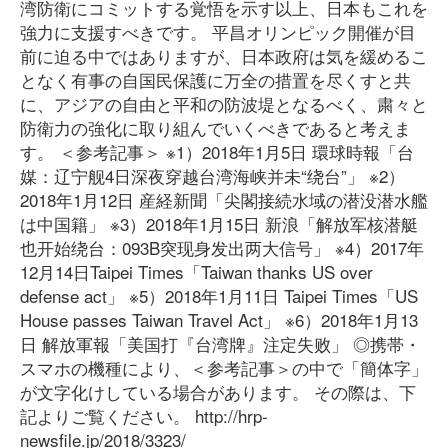
湾防衛にコミットする覚悟を示す以上、日本もこれを
強力に支援すべきです。 平昌オリンピック開催が目
前に迫る中ではありますが、日本政府は気を緩めるこ
となく有事の自国民保護に万全の措置を尽くすと共
に、アジアの自由と平和の防波堤となるべく、粛々と
防衛力の強化に取り組んでいくべきであると考えま
す。 ＜参考記事＞ ※1）2018年1月5日 環球時報「台
媒：辽宁舰4日深夜穿越台湾海峡并未“绕台”」 ※2）
2018年1月12日 産経新聞「尖閣接続水域の潜没潜水艦
は中国籍」 ※3）2018年1月15日 新浪「解放军核潜艇
也开始绕台：093B突现身发出两大信号」 ※4）2017年
12月14日Taipei Times「Taiwan thanks US over
defense act」 ※5）2018年1月11日 Taipei Times「US
House passes Taiwan Travel Act」 ※6）2018年1月13
日 解放軍報「美国打『台湾牌』注定失败」 ◎携帯・
スマホの機種により、＜参考記事＞の中で「簡体字」
が文字化けしている場合があります。 その際は、下
記よりご覧ください。 http://hrp-
newsfile.jp/2018/3323/