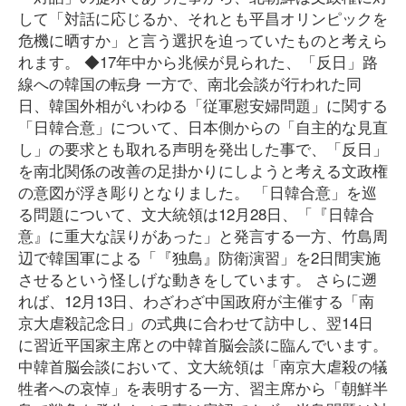
して「対話に応じるか、それとも平昌オリンピックを
危機に晒すか」と言う選択を迫っていたものと考えら
れます。 ◆17年中から兆候が見られた、「反日」路
線への韓国の転身 一方で、南北会談が行われた同
日、韓国外相がいわゆる「従軍慰安婦問題」に関する
「日韓合意」について、日本側からの「自主的な見直
し」の要求とも取れる声明を発出した事で、「反日」
を南北関係の改善の足掛かりにしようと考える文政権
の意図が浮き彫りとなりました。 「日韓合意」を巡
る問題について、文大統領は12月28日、「『日韓合
意』に重大な誤りがあった」と発言する一方、竹島周
辺で韓国軍による「『独島』防衛演習」を2日間実施
させるという怪しげな動きをしています。 さらに遡
れば、12月13日、わざわざ中国政府が主催する「南
京大虐殺記念日」の式典に合わせて訪中し、翌14日
に習近平国家主席との中韓首脳会談に臨んでいます。
中韓首脳会談において、文大統領は「南京大虐殺の犠
牲者への哀悼」を表明する一方、習主席から「朝鮮半