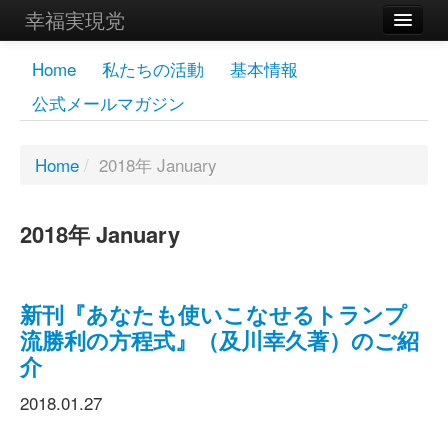
幸福実現党
メンバーズページ
Home
私たちの活動
基本情報
公式メールマガジン
党員
寄付
Home
/
2018年 January
お問い合わせ
2018年 January
幸福の科学グループ
新刊『あなたも使いこなせるトランプ
流勝利の方程式』（及川幸久著）のご紹
介
2018.01.27