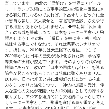
言しています。 南北の「雪解け」を世界にアピール
し、トランプ政権による軍事的圧力の強化を困難にさ
せる有効打になるのであれば、平昌オリンピックに金
正恩自ら参し、文大統領と「南北電撃会談」さえ挙行
する用意があるかもしれません。 ◆中朝韓「反日連
合」の形成を警戒しつつ、日本をリーダー国家へと飛
躍させよう！ その時、「反日」を軸に中・朝・韓が
結託する事にでもなれば、それは悪夢のシナリオで
す。折しも、2019年には天皇陛下の退位、そして
2020年からは日本の歴史が矮小化された新・学習指
導要領の実施が控えています。 そのような時代の端
境期にあって、改めて「日本の国体とは何か」を巡る
論争が起こるであろうことは想像に難くありません。
2018年、日本は米国と共に北朝鮮の核に対する抑止
力をしっかりと強化しつつ、「神仏の加護を受け、偉
大な霊性の文化が花開いた大和の国」としての誇りを
取り戻し、アジアを経済的にも文化的にも照らしてい
くリーダー国家として、飛躍を遂げる事が重要と考え
ます。 ＜参考資料＞ 2018年1月1日 KCNA：Kim