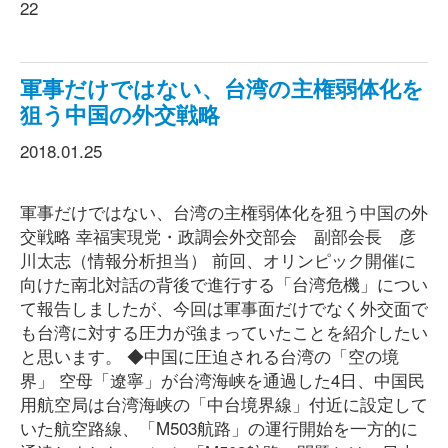
22
軍事だけではない、台湾の主権弱体化を
狙う中国の外交戦略
2018.01.25
軍事だけではない、台湾の主権弱体化を狙う中国の外
交戦略 幸福実現党・政調会外交部会 副部会長 彦
川太志（情報分析担当） 前回、オリンピック開催に
向けた南北対話の背後で進行する「台湾危機」につい
て報告しましたが、今回は軍事面だけでなく外交面で
も台湾に対する圧力が強まっていたことを紹介したい
と思います。 ◆中国に圧迫される台湾の「空の境
界」 空母「遼寧」が台湾海峡を通過した4日、中国民
用航空局は台湾海峡の「中台境界線」付近に設定して
いた航空路線、「M503航路」の運行開始を一方的に