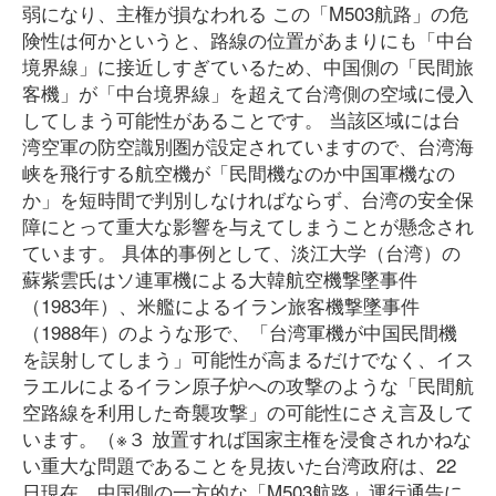
弱になり、主権が損なわれる この「M503航路」の危
険性は何かというと、路線の位置があまりにも「中台
境界線」に接近しすぎているため、中国側の「民間旅
客機」が「中台境界線」を超えて台湾側の空域に侵入
してしまう可能性があることです。 当該区域には台
湾空軍の防空識別圏が設定されていますので、台湾海
峡を飛行する航空機が「民間機なのか中国軍機なの
か」を短時間で判別しなければならず、台湾の安全保
障にとって重大な影響を与えてしまうことが懸念され
ています。 具体的事例として、淡江大学（台湾）の
蘇紫雲氏はソ連軍機による大韓航空機撃墜事件
（1983年）、米艦によるイラン旅客機撃墜事件
（1988年）のような形で、「台湾軍機が中国民間機
を誤射してしまう」可能性が高まるだけでなく、イス
ラエルによるイラン原子炉への攻撃のような「民間航
空路線を利用した奇襲攻撃」の可能性にさえ言及して
います。（※３ 放置すれば国家主権を浸食されかねな
い重大な問題であることを見抜いた台湾政府は、22
日現在、中国側の一方的な「M503航路」運行通告に