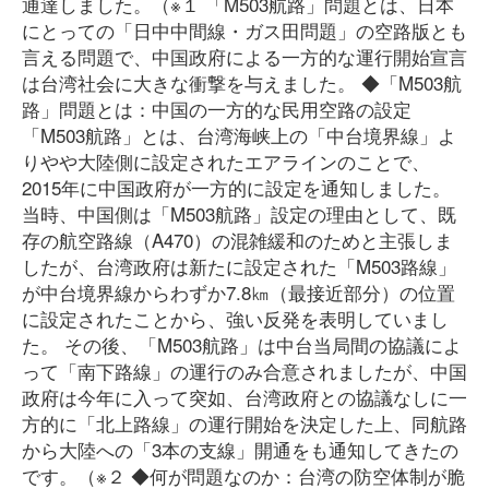
通達しました。（※１ 「M503航路」問題とは、日本
にとっての「日中中間線・ガス田問題」の空路版とも
言える問題で、中国政府による一方的な運行開始宣言
は台湾社会に大きな衝撃を与えました。 ◆「M503航
路」問題とは：中国の一方的な民用空路の設定
「M503航路」とは、台湾海峡上の「中台境界線」よ
りやや大陸側に設定されたエアラインのことで、
2015年に中国政府が一方的に設定を通知しました。
当時、中国側は「M503航路」設定の理由として、既
存の航空路線（A470）の混雑緩和のためと主張しま
したが、台湾政府は新たに設定された「M503路線」
が中台境界線からわずか7.8㎞（最接近部分）の位置
に設定されたことから、強い反発を表明していまし
た。 その後、「M503航路」は中台当局間の協議によ
って「南下路線」の運行のみ合意されましたが、中国
政府は今年に入って突如、台湾政府との協議なしに一
方的に「北上路線」の運行開始を決定した上、同航路
から大陸への「3本の支線」開通をも通知してきたの
です。（※２ ◆何が問題なのか：台湾の防空体制が脆