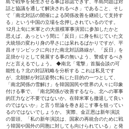
島で戦争を発生させる事は容認できず、半島問題は対
話と協議を通して解決されるべき」であること、そし
て「南北対話の開催による関係改善を継続して支持す
る」という中国の立場を念押しされているのです。
12月上旬に米軍との大規模軍事演習に参加したかと
思えば、あっという間に「反日」に身を転じていた文
大統領の変わり身の早さには呆れるばかりですが、平
昌オリンピックに向けた南北対話路線が、「反日」を
足掛かりとして発展する事の無いよう、警戒するべき
だと言えるでしょう。 ◆南北「電撃」首脳会談の可
能性も？北の対話戦略を分析する これは私見です
が、北朝鮮が対話姿勢に転じた目的の一つとして、
「南北関係の雪解け」を韓国国民や世界の人々に印象
付ける事で、「南北関係が改善するなら、北への軍事
的圧力など不要ではないか。在韓米軍も撤退して良い
のではないか」と言う世論を巻き起こす事を狙ってい
るのではないでしょうか。 実際、金正恩は新年演説
の冒頭、「私の新年演説は、国家の再統合のために戦
う韓国や国外の同胞に対しても向けられている」と発