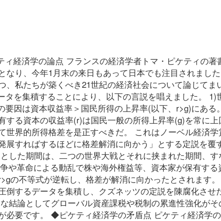
ティ経済学の論点 フランスの経済学者トマ・ピケティの著書
となり、今年1月末の来日もあって日本でも注目されました
つ、私たちが築くべき21世紀の経済社会について論じてま
データを集積することにより、以下の言説を唱えました。 1)
要因は資本収益率＞国民所得の上昇率(以下、r>g)にある
る資本の収益率(r)は国民一般の所得上昇率(g)を常に上回
て世界的所得格差を是正すべきだ。 これはノーベル経済学
発展すればするほどに格差解消に向かう」とする定説を覆
象とした期間は、二つの世界大戦とそれに挟まれた期間、す
間に戦争や革命による動乱で株や海外権益等、資本家が保有する
>gの不等式が逆転し、格差が解消に向かったとされます。
圧倒するデータを集積し、クズネッツの定説を陳腐化させ
的な結論としてグローバル資産課税や税制の累進性強化がそ
が必要です。 ◆ピケティ経済学の矛盾点 ピケティ経済学