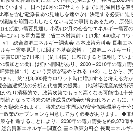
ています。 日本は6月のG7サミットまでに削減目標を表
発比率を含む電源構成の見通しを速やかに決定する必要に迫
発の議論を前面に出したくない与党の事情もあるため、原発
はほど遠い需要見通し 小委は2月の会合でエネルギー需要
0年における電力需要（省エネ対策前）は1兆1,440億キロワ
す。 ※1 総合資源エネルギー調査会 基本政策分科会 長期エ
ルギー需要見通しに関する基礎資料」（資源エネルギー庁
実質GDPは711兆円（約1.4倍）に増加すると説明していま
増加との間には強い相関があり、2000～2010年の電力
P弾性値≒1）という実績が認められる（※2）ことから、実
、つまり、約1兆3,000億キロワット時に増加すると考える方
・環境会議選択肢の分析と代替案の提案」（地球環境産業技術
定はかなり消極的で、政策次第でもっと高くなる可能性は十
が制約となって将来の経済成長の機会が奪われるとともに、
とが懸念されます。 将来の日本周辺の安全保障環境を十分
ー政策のオプションを用意しておく必要があります。 ◆非
を推進することにより、2030年の電力需要を約9,370億
3 総合資源エネルギー調査会 基本政策分科会 長期エネルギ