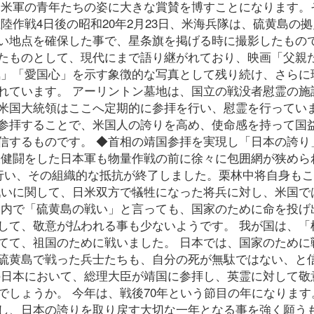
る米軍の青年たちの姿に大きな賞賛を博すことになります。
陸作戦4日後の昭和20年2月23日、米海兵隊は、硫黄島の
い地点を確保した事で、星条旗を掲げる時に撮影したもの
たものとして、現代にまで語り継がれており、映画「父親
気」「愛国心」を示す象徴的な写真として残り続け、さらに
れています。 アーリントン墓地は、国立の戦没者慰霊の施
米国大統領はここへ定期的に参拝を行い、慰霊を行ってい
参拝することで、米国人の誇りを高め、使命感を持って国
信するものです。 ◆首相の靖国参拝を実現し「日本の誇り
大健闘をした日本軍も物量作戦の前に徐々に包囲網が狭めら
を行い、その組織的な抵抗が終了しました。栗林中将自身も
戦いに関して、日米双方で犠牲になった将兵に対し、米国で
国内で「硫黄島の戦い」と言っても、国家のために命を投げ
して、敬意が払われる事も少ないようです。 我が国は、「
てて、祖国のために戦いました。 日本では、国家のために
硫黄島で戦った兵士たちも、自分の死が無駄ではない、と
の日本において、総理大臣が靖国に参拝し、英霊に対して敬
でしょうか。 今年は、戦後70年という節目の年になります
し、日本の誇りを取り戻す大切な一年となる事を強く願う