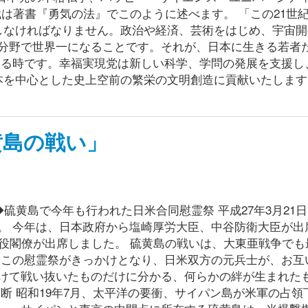
は著書『勇気の法』でこのように述べます。 「この21世紀の
しなければなりません。政治や経済、芸術をはじめ、宇宙開
分野で世界一になることです。それが、日本に生きる若者
ける時です。幸福実現党は新しい科学、学問の発展を支援し
本を中心とした史上空前の繁栄の文明創造に貢献いたします
黄島の戦い」
硫黄島で今年も行われた日米合同慰霊祭 平成27年3月21
。 今年は、日本政府から塩崎厚労大臣、中谷防衛大臣が出
現役閣僚が出席しました。 硫黄島の戦いは、大東亜戦争でも
、この慰霊祭がきっかけとなり、日米双方の元兵士が、お互
けて戦い抜いたものだけに分かる、何らかの絆が生まれた
断 昭和19年7月、太平洋の要衝、サイパン島が米軍の占領