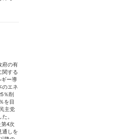
政府の有
に関する
ルギー導
本のエネ
25％削
3％を目
民主党
した。
た第4次
見通しを
以降の