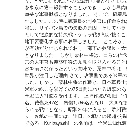
り、B29による東京への空襲が可能となりまし
を東京に逐一報告することができ、しかも島内
重要な軍事拠点となりました。 そこで、硫黄
れました。この時に硫黄島の司令官に任命され
将は、サイパン島での失敗の原因、そしてパラ
として徹底的な持久戦・ゲリラ戦を戦い抜くこ
地下要塞化する事に着手しました。 ところが
が有効だと信じられており、部下の参謀長・大
となりました。 しかし栗林中将は、自らの信
京の大本営も栗林中将の意見を取り入れること
念を崩さなかったという意味で、栗林中将は、
世界が注目した理由 さて、攻撃側である米軍
した。しかし、栗林中将の作戦と、日本軍兵士
米軍の総力を挙げての75日間にわたる爆撃の
ラ戦に大打撃を受けます。 上陸作戦の初日（昭和
名、戦傷死47名、負傷1,755名となり、大き
られる戦いとなり、昭和20年に入ると、欧州
り、各紙の一面には、連日この戦いの帰趨が掲
である「Kuribayashi」の名前は、全米