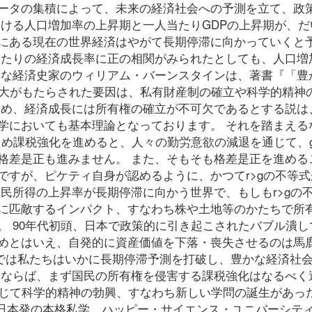
ータの集積によって、未来の経済社会への予測を立て、政
おける人口増加率の上昇期と一人当たりGDPの上昇期が、だ
にある現在の世界経済はやがて長期停滞に向かっていくと
当たりの経済成長率に正の相関がみられたとしても、人口増
名な経済史家のウィリアム・バーンスタインは、著書『「豊
増大がもたらされた要因は、私有財産制の確立や科学的精神
ため、経済成長には所有権の確立が不可欠であるとする説は
学においても基本理論となっております。 それを踏まえる
ため課税強化を進めると、人々の勤労意欲の減退を通じて、
格差是正も進みません。 また、そもそも格差是正を進める
ですが、ピケティ自身が認めるように、かつてr>gの不等式
民所得の上昇率が長期停滞に向かう世界で、もしもr>gの
に匹敵するインパクト、すなわち株や土地等のかたちで所
。 90年代初頭、日本で政策的に引き起こされたバブル潰し
めとはいえ、自発的に資産価値を下落・喪失させるのは馬
それでは私たちはいかに長期停滞予測を打破し、豊かな経済社
ぶならば、まず国民の所有権を侵害する課税強化はなるべく
んじて科学的精神の勃興、すなわち新しい学問の誕生があっ
に日本発の本格私学、ハッピー・サイエンス・ユニバーシテ