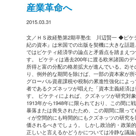
産業革命へ
2015.03.31
文／ＨＳ政経塾第2期卒塾生 川辺賢一 ◆ピケ
紀の資本』は米国での出版を契機に大きな話題
ではピケティ経済学の論点と矛盾点を踏まえつ
す。 ピケティは過去200年に渡る欧米諸国の
所得と富の分配の格差拡大が進んでいる。2)その
り、例外的な期間を除けば、一部の資本家が所有す
グローバル資産課税や税制の累進性強化によっ
者であるクズネッツが唱えた「資本主義経済は
す。 ピケティによれば、クズネッツが研究対
1913年から1948年に限られており、この
暴落または喪失されたため、この期間に限ってr
ィが空間的にも時間的にもクズネッツの研究を
価されるべきでしょう。 しかし政治的・政策
正しいと言えるかどうかについては冷静な議論