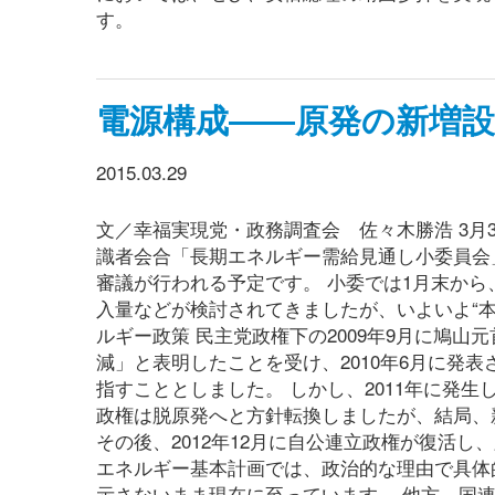
す。
電源構成――原発の新増
2015.03.29
文／幸福実現党・政務調査会 佐々木勝浩 3月
識者会合「長期エネルギー需給見通し小委員会
審議が行われる予定です。 小委では1月末か
入量などが検討されてきましたが、いよいよ“本
ルギー政策 民主党政権下の2009年9月に鳩山元
減」と表明したことを受け、2010年6月に発表
指すこととしました。 しかし、2011年に発
政権は脱原発へと方針転換しましたが、結局、
その後、2012年12月に自公連立政権が復活し
エネルギー基本計画では、政治的な理由で具体
示さないまま現在に至っています。 他方、国連