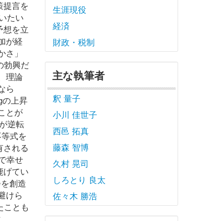
策提言を
生涯現役
いたい
経済
予想を立
加が経
財政・税制
かさ」
の勃興だ
主な執筆者
、理論
なら
釈 量子
gの上昇
ことが
小川 佳世子
が逆転
西邑 拓真
不等式を
藤森 智博
有される
で幸せ
久村 晃司
鹿げてい
しろとり 良太
会を創造
避けら
佐々木 勝浩
たことも
ィ