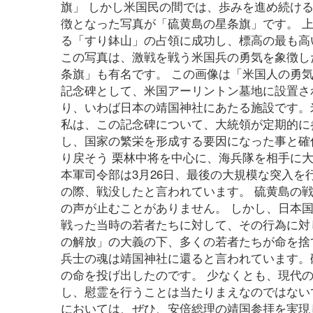
旗」 しかし米国民の間では、歩みを進め続け
徴となった写真が「硫黄島の星条旗」です。 上
る「すり鉢山」の占領に成功し、標高の最も高
この写真は、激戦を戦う米国兵の勇気を象徴し
条旗」も有名です。 この画像は「米国人の勇
記念碑として、米国アーリントン墓地に設置さ
り、いわば日本の靖国神社にあたる施設です。
私は、この記念碑について、大統領が定期的に
し、国家の繁栄を形成する要因になった事と確
り戻そう 栗林中将を中心に、海兵隊を相手に
本軍司令部は3月26日、最後の大規模な突入
の際、戦没したと言われています。 硫黄島の
の声が止むことがありません。 しかし、日本
戦った当時の若者たちに対して、その行為に対
の解放」の大義の下、多くの若者たちが命を捨
兵士の魂は靖国神社に還ると言われています。
の命を投げ出したのです。 少なくとも、現代
し、慰霊を行うことは当たりまえなのではない
においては、ぜひ、安倍総理の靖国参拝を実現