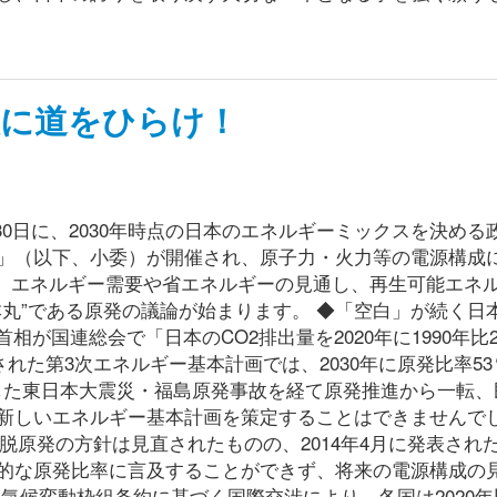
設に道をひらけ！
30日に、2030年時点の日本のエネルギーミックスを決める
」（以下、小委）が開催され、原子力・火力等の電源構成
ら、エネルギー需要や省エネルギーの見通し、再生可能エネ
丸”である原発の議論が始まります。 ◆「空白」が続く日
首相が国連総会で「日本のCO2排出量を2020年に1990年比
された第3次エネルギー基本計画では、2030年に原発比率5
生した東日本大震災・福島原発事故を経て原発推進から一転、
新しいエネルギー基本計画を策定することはできませんで
、脱原発の方針は見直されたものの、2014年4月に発表され
的な原発比率に言及することができず、将来の電源構成の
気候変動枠組条約に基づく国際交渉により、各国は2020年