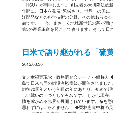
（HSU）が開学します。 創立者の大川隆法総裁
年間に、日本を発展･繁栄させ、世界一の国に
洋開発などの科学技術の分野、その他あらゆる
命です。」 今、まさしく地球新世紀の幕が開
第3の産業革命を起こして参ります。そして日
日米で語り継がれる「硫
2015.03.30
文／幸福実現党・政務調査会チーフ 小鮒将人 ◆
島で日米合同の戦没者慰霊祭が開催されました
戦後70周年という節目の年にあたり、初めて
しい戦いの一つとして有名です。 しかし現在
情を確かめる光景が展開されています。命を懸
思わずにはいられません。 ◆栗林忠道中将の英