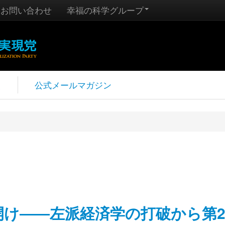
お問い合わせ
幸福の科学グループ
報
公式メールマガジン
幕開け――左派経済学の打破から第