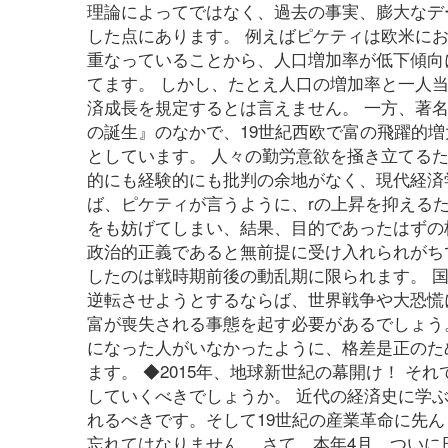
理論によってではなく、過去の事実、膨大なデ
した点にあります。 例えばピケティは欧米に
重なっていることから、人口増加率が低下傾向
てます。 しかし、たとえ人口の増加率と一人
済成長を規定するとは言えません。 一方、著
の誕生』のなかで、19世紀西欧で富の飛躍的
としています。 人々の勤労意欲を掻き立てる
的にも経験的にも批判の余地がなく、現代経済
ば、ピケティが言うように、rの上昇を抑える
をも妨げてしまい、結果、目的であったはずの
政治的正義であると無前提に受け入れられがち
したのは戦時期前後の動乱期に限られます。 国
逆転させようとするならば、世界戦争や大恐慌
富が喪失される事態を起す必要があるでしょう
になった人がいなかったように、格差是正のた
ます。 ◆2015年、地球新世紀の幕開け！ 
していくべきでしょうか。 近代の経済史に学
れるべきです。そして19世紀の産業革命に先
忘れてはなりません。 さて、本年4月、つい