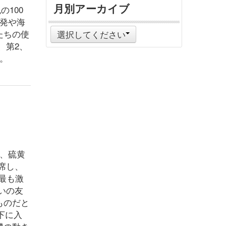
月別アーカイブ
100
発や海
たちの使
選択してください
、第2、
。
日、硫黄
席し、
最も激
いの友
ものだと
下に入