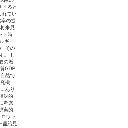
明すると
られてい
比率の提
の将来見
ット時
ネルギー
） その
す。 し
需要の増
質GDP
が自然で
研究機
分にあり
相対的
に考慮
現実的
キロワッ
ー需給見