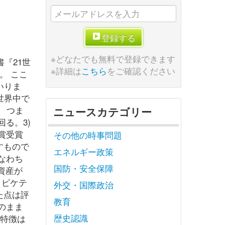
登録する
※どなたでも無料で登録できます
『21世
※詳細は
こちら
をご確認ください
。 ここ
いりま
世界中で
。 つま
ニュースカテゴリー
る。3)
賞受賞
その他の時事問題
すもので
エネルギー政策
なわち
国防・安全保障
資産が
 ピケテ
外交・国際政治
た点は評
教育
のまま
歴史認識
の特徴は