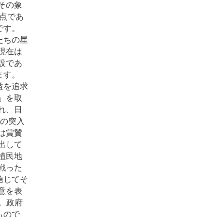
その象
拠点であ
です。
たちの星
現在は
設であ
ます。
益を追求
」を取
れ、日
この突入
は賞賛
出して
植民地
戦った
信じてそ
意を表
。政府
もので