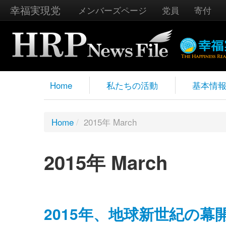
幸福実現党
メンバーズページ
党員
寄付
Home
私たちの活動
基本情
Home
/
2015年 March
2015年 March
2015年、地球新世紀の