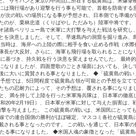
た。 サイパンと東京の中間点に所在する硫黄島は、米爆撃
には飛行場があり迎撃を行う事も可能で、首都を防衛する
島が次の戦いの場所になる事が予想され、日本側でも準備が
たのが、栗林忠道（くりばやし ただみち）陸軍中将です。
オ諸島ペリリュー島で米軍に大打撃を与えた戦法を研究し
とを決意しました。そして、早速島内の洞窟を掘り進み、
、当時は、海岸への上陸の際に相手を食い止める作戦（水際
隊長が大反対。さらに、海軍も飛行場を取られることにな
念に基づき、持久戦を行う決意を変えませんでした。 最終
になりましたが、四面楚歌のごとき場面においても、決し
後に大いに賞賛される事となりました。 ◆「硫黄島の戦い
の予想では、5日間程度で硫黄島占領が可能との予想を立て
たちの忍耐力によって、その予想は、覆される事になりま
あと、満を持して上陸を行った米軍海兵隊は、日本軍の徹底
20年2月19日）、日本軍が米軍に対して与えた損害は、戦
な衝撃を与えました。 この硫黄島の戦いは、米国民にとって
戦線での連合国側の勝利がほぼ確定、マスコミ各社が硫黄島
載される事となったのです。 この戦いを通じて、日本軍の
に知れ渡たる事になりました。 ◆米国人魂の象徴となった「硫黄