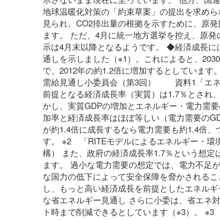
地球温暖化対策の「約束草案」の提出を求められ
見られ、CO2排出量の根拠を示すために、原
ます。 ただ、4月に統一地方選挙を控え、原
示は4月末以降となるようです。 ◆経済成長に
通しを示しました（※1）。これによると、203
で、2012年の約1.2倍に増加するとしていま
需給見通し小委員会（第3回） 資料1「エネ
前提となる経済成長率（実質）は1.7％とされ、
かし、実質GDPの増加とエネルギー・電力需要の
加率と経済成長率はほぼ等しい（電力需要のGD
が約1.4倍に成長するなら電力需要も約1.4倍
す。 ※2 「RITEモデルによるエネルギー
構） また、政府の経済成長率1.7％という想
ます。 過小な電力需要の想定では、電力不足
な国力の低下によって安全保障を脅かされるこ
し、もっと高い経済成長を前提としたエネルギ
な省エネルギー見通し さらに小委は、省エネ対策
ト時まで削減できるとしています（※3）。 ※