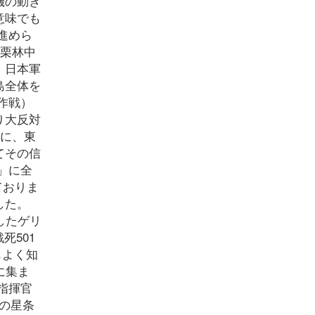
機の動き
意味でも
進めら
 栗林中
、日本軍
島全体を
作戦）
り大反対
的に、東
てその信
」に全
ておりま
した。
したゲリ
死501
もよく知
に集ま
指揮官
島の星条