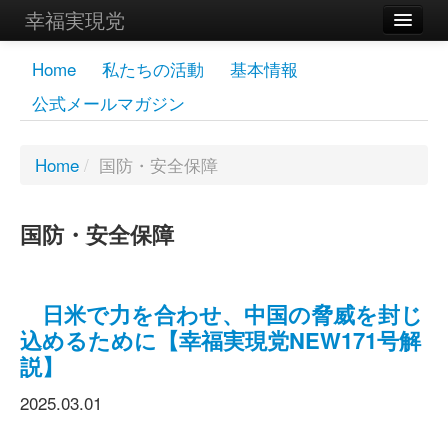
幸福実現党
メンバーズページ
Home
私たちの活動
基本情報
公式メールマガジン
党員
寄付
Home
/
国防・安全保障
お問い合わせ
国防・安全保障
幸福の科学グループ
日米で力を合わせ、中国の脅威を封じ
込めるために【幸福実現党NEW171号解
説】
2025.03.01