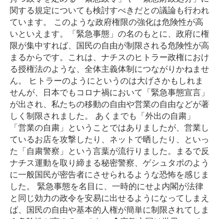
関する規定についても検討すべきだとの議論も行われ
ています。 このような政府権限の強化は危険性が高
いといえます。「緊急事態」の名のもとに、政府に権
限が集中すれば、国民の自由が制限される危険性が高
まるからです。これは、ナチスのヒトラー政権におけ
る授権法のような、全体主義体制につながりかねませ
ん。 ヒトラーのようにというのは大げさかもしれま
せんが、日本でもコロナ禍において「緊急事態宣言」
が出され、私たちの移動の自由や営業の自由などが著
しく制限されました。 あくまでも「外出の自粛」
「営業の自粛」ということではありましたが、営業し
ているお店を攻撃したり、ネットで晒したり、といっ
た「自粛警察」という言葉が流行りました。まるで反
ナチス運動を取り締まる秘密警察、ゲシュタポのよう
に一般国民が密告者にさせられるような恐怖を感じま
した。 緊急事態を名目に、一時的にせよ内閣が法律
と同じ効力の政令を安易に出せるようになってしまえ
ば、国民の自由や基本的人権が簡単に制限されてしま