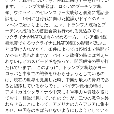
ます。 トランプ大統領は、ロシアのプーチン大統
領、ウクライナのゼレンスキー大統領と個別に電話会
談をし、14日には停戦に向けた協議がドイツのミュ
ンヘンで始まりました。 近々、トランプ大統領とプ
ーチン大統領との首脳会談も行われる見込みです。
ウクライナがNATO加盟を求める一方、ロシア側は緩
衝地帯であるウクライナにNATO諸国の影響が及ぶこ
とは受け入れがたく、条件によっては停戦まで時間が
かかると思われますが、バイデン政権の時には考えら
れないほどのスピード感を持って、問題解決の手が打
たれています。 このように、トランプ大統領がヨー
ロッパと中東での戦争を終わらせようとしているの
は、現在の世界を見渡した時、中国が最大の脅威であ
ると認識しているからです。 バイデン政権の時は、
アメリカはウクライナや中東にも軍事力や資源を投じ
ており、相当消耗していたのですが、二つの戦争を終
わらせることによって、アメリカの力をアジアに集中
させ、中国をのさばらせないようにしようとしている