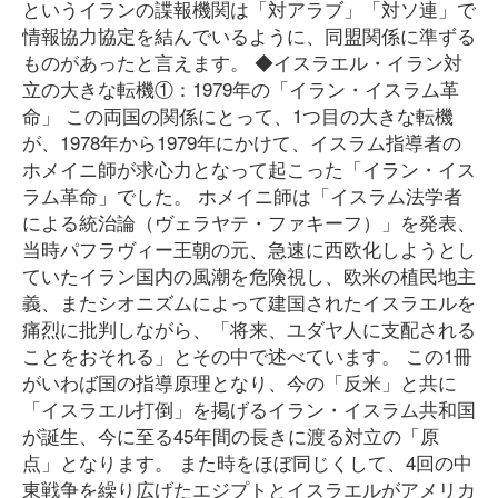
というイランの諜報機関は「対アラブ」「対ソ連」で
情報協力協定を結んでいるように、同盟関係に準ずる
ものがあったと言えます。 ◆イスラエル・イラン対
立の大きな転機①：1979年の「イラン・イスラム革
命」 この両国の関係にとって、1つ目の大きな転機
が、1978年から1979年にかけて、イスラム指導者の
ホメイニ師が求心力となって起こった「イラン・イス
ラム革命」でした。 ホメイニ師は「イスラム法学者
による統治論（ヴェラヤテ・ファキーフ）」を発表、
当時パフラヴィー王朝の元、急速に西欧化しようとし
ていたイラン国内の風潮を危険視し、欧米の植民地主
義、またシオニズムによって建国されたイスラエルを
痛烈に批判しながら、「将来、ユダヤ人に支配される
ことをおそれる」とその中で述べています。 この1冊
がいわば国の指導原理となり、今の「反米」と共に
「イスラエル打倒」を掲げるイラン・イスラム共和国
が誕生、今に至る45年間の長きに渡る対立の「原
点」となります。 また時をほぼ同じくして、4回の中
東戦争を繰り広げたエジプトとイスラエルがアメリカ