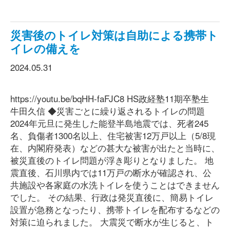
災害後のトイレ対策は自助による携帯ト
イレの備えを
2024.05.31
https://youtu.be/bqHH-faFJC8 HS政経塾11期卒塾生
牛田久信 ◆災害ごとに繰り返されるトイレの問題
2024年元旦に発生した能登半島地震では、死者245
名、負傷者1300名以上、住宅被害12万戸以上（5/8現
在、内閣府発表）などの甚大な被害が出たと当時に、
被災直後のトイレ問題が浮き彫りとなりました。 地
震直後、石川県内では11万戸の断水が確認され、公
共施設や各家庭の水洗トイレを使うことはできません
でした。 その結果、行政は発災直後に、簡易トイレ
設置が急務となったり、携帯トイレを配布するなどの
対策に迫られました。 大震災で断水が生じると、ト