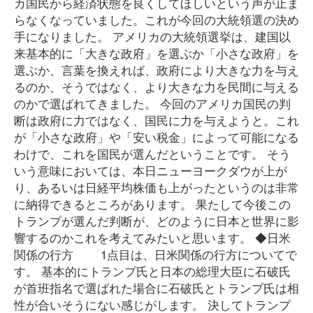
カ国民から経済状態を良くしてほしいという声が止ま
らなくなっていました。これが今回の大統領選の決め
手になりました。 アメリカの大統領選挙は、建国以
来基本的に「大きな政府」を選ぶか「小さな政府」を
選ぶか、言葉を換えれば、政府により大きな力を与え
るのか、そうではなく、より大きな力を民間に与える
のかで選ばれてきました。 今回のアメリカ国民の判
断は政府に力ではなく、国民に力を与えようと。これ
が「小さな政府」や「安い税金」によって可能になる
わけで、これを国民が選んだということです。 そう
いう意味においては、本日ニューヨークダウが上が
り、あるいは日経平均株価も上がったというのは非常
に納得できるところがあります。 果たして今後この
トランプが選んだ判断が、どのように日本と世界に影
響するのかこれを考えてみたいと思います。 ◆日米
関係の行方 1点目は、日米関係の行方についてで
す。 基本的にトランプ氏と日本の総理大臣に石破氏
が首班指名で選ばれた場合に石破氏とトランプ氏は相
性が合いそうにない感じがします。 決してトランプ