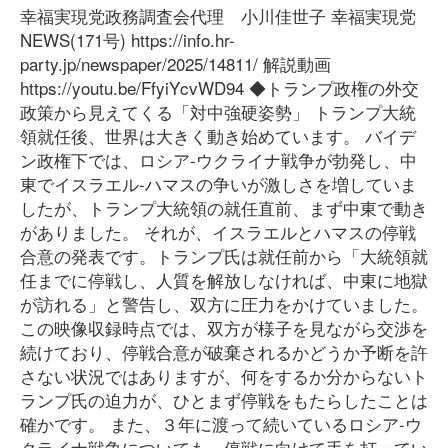
幸福実現党政務調査会代理 小川佳世子 幸福実現党
NEWS(171号) https://info.hr-
party.jp/newspaper/2025/14811/ 解説動画
https://youtu.be/FfyiYcvWD94 ◆トランプ政権の外交
政策から見えてくる「対中強硬姿勢」 トランプ大統
領就任後、世界は大きく動き始めています。 バイデ
ン政権下では、ロシア-ウクライナ戦争が勃発し、中
東でイスラエル-ハマスの争いが激しさを増していま
したが、トランプ大統領の就任直前、まず中東で動き
がありました。 それが、イスラエルとハマスの停戦
合意の発表です。トランプ氏は就任前から「大統領就
任までに停戦し、人質を解放しなければ、中東に地獄
が訪れる」と警告し、双方に圧力をかけていました。
この映像収録時点では、双方が様子を見ながら交渉を
続けており、停戦合意が破棄されるかどうか予断を許
さない状況ではありますが、何をするか分からないト
ランプ氏の迫力が、ひとまず停戦をもたらしたことは
確かです。 また、３年に渡って続いているロシア-ウ
クライナ戦争についても、停戦に向けて手を打ってい