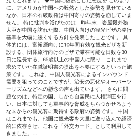
に、アメリカが中国への毅然とした姿勢を見せている
なか、日本の石破政権は中国寄りの姿勢を崩していま
せん。 特に批判を浴びたのは、昨年末、岩屋毅外務
大臣が中国を訪れた際、中国人向けの観光ビザの発行
基準を大幅に緩くする方針を発表したことです。 具
体的には、富裕層向けに10年間有効な観光ビザを新
設する、団体旅行向けのビザで滞在可能な日数を30
日に延長する、65歳以上の中国人に限り、これまで
求めていた在職証明書の提出を不要にするといった施
策です。 これは、中国人観光客によるインバウンド
需要を狙ってのことですが、治安の悪化やオーバーツ
ーリズムなどへの懸念の声も出ています。 さらに問
題なのは、特定の国、しかも自国民に人権弾圧を行
い、日本に対しても軍事的な脅威をちらつかせるよう
な国からの観光客に期待する政府の姿勢です。 中国
はこれまでも、他国に観光客を大量に送り込んで経済
的に依存させ、これを「外交カード」として利用して
きました。…