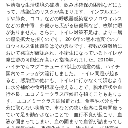
や清潔な生活環境の破壊、飲み水確保の困難などによ
って、感染症のリスクが高まります。 インフルエン
ザや肺炎、コロナなどの呼吸器感染症やノロウィルス
などの食中毒、外傷から広がる破傷風など、枚挙に暇
がありません。さらに、トイレ対策不足は、より一層
の感染拡大を招くのです。 2016年の熊本地震でのノ
ロウィルス集団感染はその典型です。複数の避難所に
おいて発症が確認され、不衛生になっているトイレが
発生源の可能性が高いと指摘されました。2010年、
ハイチでもマグニチュード7以上の地震の後、ハイチ
国内でコレラが大流行しました。 トイレ問題が起き
ると、感染症の他にも、トイレに行かなくて済むよう
に水分補給や食料摂取を控えることで、脱水症状や血
行不良、エコノミークラス症候群を招くこともありま
す。 エコノミークラス症候群とは、食事や水分を十
分に取らない状態で、車などの狭い座席に長時間座っ
ていて足を動かさないことで、血行不良が起こり、血
液が固まってしまい、血の固まりで血管が詰まってし
まう病気です。 重症化すると、肺に詰まって肺塞栓