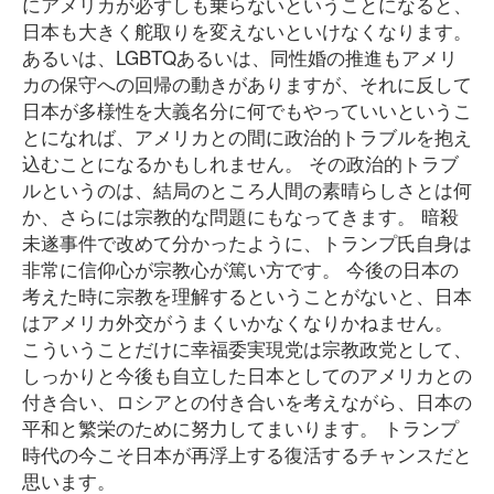
にアメリカが必ずしも乗らないということになると、
日本も大きく舵取りを変えないといけなくなります。
あるいは、LGBTQあるいは、同性婚の推進もアメリ
カの保守への回帰の動きがありますが、それに反して
日本が多様性を大義名分に何でもやっていいというこ
とになれば、アメリカとの間に政治的トラブルを抱え
込むことになるかもしれません。 その政治的トラブ
ルというのは、結局のところ人間の素晴らしさとは何
か、さらには宗教的な問題にもなってきます。 暗殺
未遂事件で改めて分かったように、トランプ氏自身は
非常に信仰心が宗教心が篤い方です。 今後の日本の
考えた時に宗教を理解するということがないと、日本
はアメリカ外交がうまくいかなくなりかねません。
こういうことだけに幸福委実現党は宗教政党として、
しっかりと今後も自立した日本としてのアメリカとの
付き合い、ロシアとの付き合いを考えながら、日本の
平和と繁栄のために努力してまいります。 トランプ
時代の今こそ日本が再浮上する復活するチャンスだと
思います。