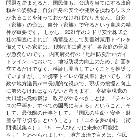
問題を踏まえると、国民側も、公助を当てにする政府
頼みの姿勢は、自分自身の安全や健康を損ねるリスク
があることを知っておかなければなりません。自分
（家族）の命は、自分（家族）で守るという自助の精
神が重要です。 しかし、2021年のミドリ安全株式会
社の調査によれば、備蓄品として災害対策用トイレを
備えている家庭は、1割程度に過ぎず、各家庭の普及
が急務なのです。 内閣府発行の「地区防災計画ガイ
ドライン」において、地域防災力向上のため、計画を
立てるだけでなく、検証し見直していくことを推奨し
ていますが、この携帯トイレの普及率においても、行
政や地方議員が中長期的な視点で、現状の把握と向上
に努めなければならないと考えます。 幸福実現党の
大川隆法党総裁は「政府がやるべきことは、『チャン
スの平等を、すべての国民に与える』ということ、そ
して、最低限の仕事として、『国民の生命・安全・財
産を守り切る』ということ」（『日本を夢の国に（街
頭演説集４）』「5 一人びとりに未来の可能性
を」）と述べられました。 地方政治で言えば、住民