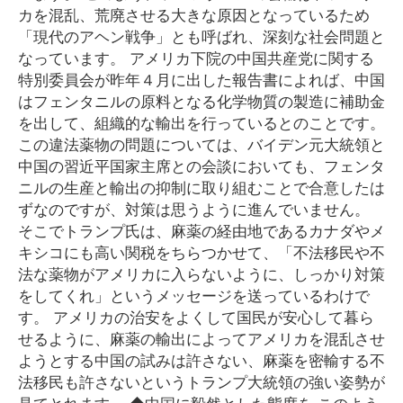
カを混乱、荒廃させる大きな原因となっているため
「現代のアヘン戦争」とも呼ばれ、深刻な社会問題と
なっています。 アメリカ下院の中国共産党に関する
特別委員会が昨年４月に出した報告書によれば、中国
はフェンタニルの原料となる化学物質の製造に補助金
を出して、組織的な輸出を行っているとのことです。
この違法薬物の問題については、バイデン元大統領と
中国の習近平国家主席との会談においても、フェンタ
ニルの生産と輸出の抑制に取り組むことで合意したは
ずなのですが、対策は思うように進んでいません。
そこでトランプ氏は、麻薬の経由地であるカナダやメ
キシコにも高い関税をちらつかせて、「不法移民や不
法な薬物がアメリカに入らないように、しっかり対策
をしてくれ」というメッセージを送っているわけで
す。 アメリカの治安をよくして国民が安心して暮ら
せるように、麻薬の輸出によってアメリカを混乱させ
ようとする中国の試みは許さない、麻薬を密輸する不
法移民も許さないというトランプ大統領の強い姿勢が
見てとれます。 ◆中国に毅然とした態度を このよう