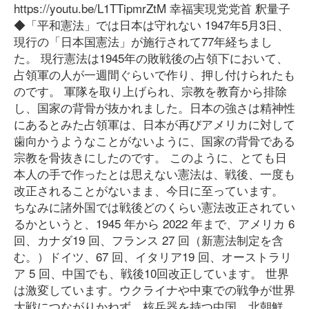
https://youtu.be/L1TTipmrZtM 幸福実現党党首 釈量子
◆「平和憲法」では日本は守れない 1947年5月3日、
現行の「日本国憲法」が施行されて77年経ちまし
た。 現行憲法は1945年の敗戦後の占領下において、
占領軍の人が一週間ぐらいで作り、押し付けられたも
のです。 軍隊を取り上げられ、宗教を教育から排除
し、国家の背骨が抜かれました。日本の強さは精神性
にあるとみた占領軍は、日本が再びアメリカに対して
歯向かうようなことがないように、国家の背骨である
宗教を骨抜きにしたのです。 このように、とても日
本人の手で作ったとは思えない憲法は、戦後、一度も
改正されることがないまま、今日に至っています。
ちなみに諸外国では戦後どのくらい憲法改正されてい
るかというと、1945 年から 2022 年まで、アメリカ 6
回、カナダ19 回、フランス 27 回（新憲法制定を含
む。）ドイツ、67 回、イタリア19 回、オーストラリ
ア 5 回、中国でも、戦後10回改正しています。 世界
は激変しています。ウクライナや中東での戦争が世界
大戦につながりかねず、核兵器を持つ中国、北朝鮮、