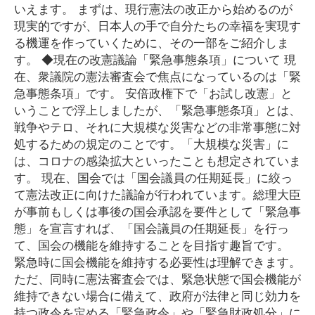
いえます。 まずは、現行憲法の改正から始めるのが
現実的ですが、日本人の手で自分たちの幸福を実現す
る機運を作っていくために、その一部をご紹介しま
す。 ◆現在の改憲議論「緊急事態条項」について 現
在、衆議院の憲法審査会で焦点になっているのは「緊
急事態条項」です。 安倍政権下で「お試し改憲」と
いうことで浮上しましたが、「緊急事態条項」とは、
戦争やテロ、それに大規模な災害などの非常事態に対
処するための規定のことです。「大規模な災害」に
は、コロナの感染拡大といったことも想定されていま
す。 現在、国会では「国会議員の任期延長」に絞っ
て憲法改正に向けた議論が行われています。総理大臣
が事前もしくは事後の国会承認を要件として「緊急事
態」を宣言すれば、「国会議員の任期延長」を行っ
て、国会の機能を維持することを目指す趣旨です。
緊急時に国会機能を維持する必要性は理解できます。
ただ、同時に憲法審査会では、緊急状態で国会機能が
維持できない場合に備えて、政府が法律と同じ効力を
持つ政令を定める「緊急政令」や「緊急財政処分」に