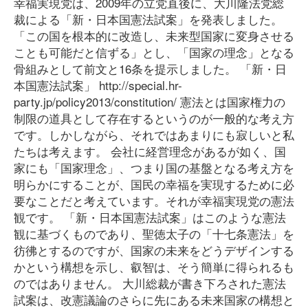
幸福実現党は、2009年の立党直後に、大川隆法党総
裁による「新・日本国憲法試案」を発表しました。
「この国を根本的に改造し、未来型国家に変身させる
ことも可能だと信ずる」とし、「国家の理念」となる
骨組みとして前文と16条を提示しました。 「新・日
本国憲法試案」 http://special.hr-
party.jp/policy2013/constitution/ 憲法とは国家権力の
制限の道具として存在するというのが一般的な考え方
です。しかしながら、それではあまりにも寂しいと私
たちは考えます。 会社に経営理念があるが如く、国
家にも「国家理念」、つまり国の基盤となる考え方を
明らかにすることが、国民の幸福を実現するために必
要なことだと考えています。それが幸福実現党の憲法
観です。 「新・日本国憲法試案」はこのような憲法
観に基づくものであり、聖徳太子の「十七条憲法」を
彷彿とするのですが、国家の未来をどうデザインする
かという構想を示し、叡智は、そう簡単に得られるも
のではありません。 大川総裁が書き下ろされた憲法
試案は、改憲議論のさらに先にある未来国家の構想と