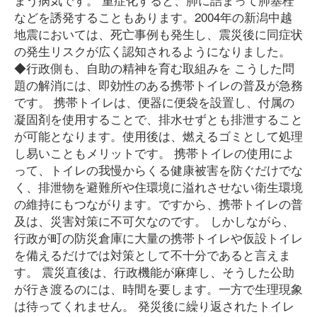
などを誘発することもあります。2004年の新潟中越
地震においては、死亡事例も発生し、震災後に同症状
の発生リスクが広く認知されるようになりました。
◆行政側も、自助の精神を育む取組みを こうした問
題の解消には、即効性のある携帯トイレの普及が急務
です。 携帯トイレは、便器に便袋を設置し、付属の
凝固剤を使用することで、排水せずとも排泄すること
が可能となります。使用後は、燃えるゴミとして処理
し易いこともメリットです。 携帯トイレの使用によ
って、トイレの我慢からくる健康被害を防ぐだけでな
く、排泄物を避難所や住環境に溢れさせない衛生環境
の維持にもつながります。ですから、携帯トイレの普
及は、災害対策に不可欠なのです。 しかしながら、
行政が町の防災倉庫に大量の携帯トイレや仮設トイレ
を備えるだけでは対策として不十分であると言えま
す。 震災直後は、行政機能が麻痺し、そうした公助
が行き渡るのには、時間を要します。一方で生理現象
は待ってくれません。 発災後に繰り返されたトイレ