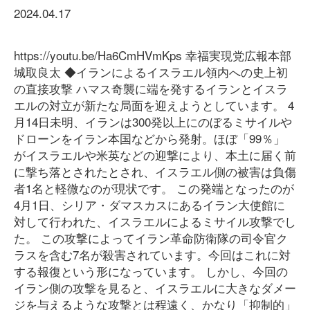
2024.04.17
https://youtu.be/Ha6CmHVmKps 幸福実現党広報本部
城取良太 ◆イランによるイスラエル領内への史上初
の直接攻撃 ハマス奇襲に端を発するイランとイスラ
エルの対立が新たな局面を迎えようとしています。 4
月14日未明、イランは300発以上にのぼるミサイルや
ドローンをイラン本国などから発射。ほぼ「99％」
がイスラエルや米英などの迎撃により、本土に届く前
に撃ち落とされたとされ、イスラエル側の被害は負傷
者1名と軽微なのが現状です。 この発端となったのが
4月1日、シリア・ダマスカスにあるイラン大使館に
対して行われた、イスラエルによるミサイル攻撃でし
た。 この攻撃によってイラン革命防衛隊の司令官ク
ラスを含む7名が殺害されています。今回はこれに対
する報復という形になっています。 しかし、今回の
イラン側の攻撃を見ると、イスラエルに大きなダメー
ジを与えるような攻撃とは程遠く、かなり「抑制的」