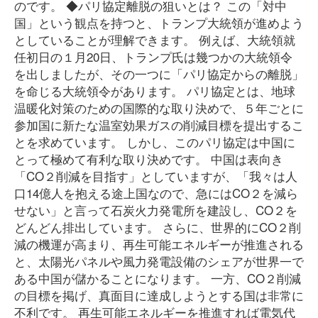
のです。 ◆パリ協定離脱の狙いとは？ この「対中
国」という観点を持つと、トランプ大統領が進めよう
としていることが理解できます。 例えば、大統領就
任初日の１月20日、トランプ氏は幾つかの大統領令
を出しましたが、その一つに「パリ協定からの離脱」
を命じる大統領令があります。 パリ協定とは、地球
温暖化対策のための国際的な取り決めで、５年ごとに
参加国に新たな温室効果ガスの削減目標を提出するこ
とを求めています。 しかし、このパリ協定は中国に
とって極めて有利な取り決めです。 中国は表向き
「CO２削減を目指す」としていますが、「我々は人
口14億人を抱える途上国なので、急にはCO２を減ら
せない」と言って石炭火力発電所を建設し、CO２を
どんどん排出しています。 さらに、世界的にCO２削
減の機運が高まり、再生可能エネルギーが推進される
と、太陽光パネルや風力発電設備のシェアが世界一で
ある中国が儲かることになります。 一方、CO２削減
の目標を掲げ、真面目に達成しようとする国は非常に
不利です。 再生可能エネルギーを推進すれば電気代