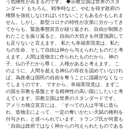
う危険性が高まるのです。 ◆宗教立国は世界のスタ
ンダード もちろん、戦争時など、やむを得ず政府の
権限を強化しなければいけないこともあるかもしれま
せん。しかし、新型コロナの特性が次第に分かってき
てからも、緊急事態宣言が繰り返され、自由が制限さ
れたことを振り返ると、自由の大切さを何度強調して
も足りないと言えます。 私たち幸福実現党は、私た
ちの生命、そして自由は神から与えられたものだと考
えます。人間は造物主に作られたものだから、神の
子、仏の子だから尊く、人権があると考えます。 こ
のように、人間を超える神仏の存在を認めていなけれ
ば、為政者は国民の自由を奪うことに躊躇がなくなっ
てしまうのです。 ですから、幸福実現党は、まずこ
の国を宗教を基盤とする精神性の高い国にしたいと考
えています。宗教立国は世界のスタンダードです。
アメリカ独立宣言には、「すべての人は平等に造ら
れ、造物主によって、一定の奪いがたい天賦の権利を
付与され」と述べられています。トランプ氏が何度も
「自由は政府ではなく神からの与えられたものである