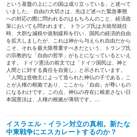
という基盤の上にこの国は成り立っている」と述べて
いました。 自由の大切さは、先ほど述べた緊急事態
への対応の際に問われるのはもちろんのこと、経済政
策においても問われます。 トランプ氏は大統領就任
時、大胆な減税や規制緩和を行い、国民の経済的自由
を拡大しましたが、これは神から与えられ自由だから
こそ、それを最大限尊重すべきだという、トランプ氏
の宗教的な「自由の哲学」がもとになっているといえ
ます。 ドイツ憲法の前文では「ドイツ国民は、神と
人間とに対する責任を自覚し」と示されています。
「人間は造物主によって造られた神仏の子である」こ
とが人権の根拠であり、ここから「自由」が尊いもの
になるわけです。この点、神仏の存在に根差さない日
本国憲法は、人権の根拠が薄弱です。…
イスラエル・イラン対立の真相。新たな
中東戦争にエスカレートするのか？