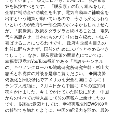
策を転換すべきです。 「脱炭素」の取り組みをした
企業に補助金や助成金を出す、電気自動車に補助金を
出すという施策が動いているので、今さら変えられな
いというのが政府や一部企業のホンネかもしれません
が、「脱炭素」政策をダラダラと続けることは、電気
代を高騰させ、日本のものづくりの首を絞め、中国を
喜ばせることになるわけです。 政府も企業も目先の
利益に踊らされず、国益のためにスパッとやめるべき
でしょう。 なお、脱炭素政策の問題点については、
幸福実現党のYouTube番組である「言論チャンネル」
の、キヤノングローバル戦略研究所研究主幹・杉山大
志氏と釈党首の対談を是非ご覧ください。 ◆国境警
備強化と関税強化でアメリカを安全な国に さらにト
ランプ大統領は、２月４日から中国に10％の追加関
税をかけました。今までかけていた関税に加え、中国
からのすべての輸入品に10％の関税を上乗せしたの
です。 関税の意図としては、幸福実現党NEWS169号
の解説でも触れたように、中国の経済力を弱め、最終