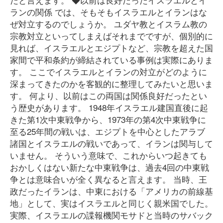
ランの関係 では、そもそもイスラエルとイランはな
ぜ対立するのでしょうか。 ユダヤ教とイスラム教の
宗教対立といってしまえばそれまでですが、個別的に
見れば、イスラエルとエジプトなど、宗教を超えた国
家間で平和条約が締結されている事例は実際にありま
す。 ここでイスラエルとイランの対立がどのように
深まってきたのかを客観的に整理してみたいと思いま
す。 何より、以前はこの両国は関係良好だったとい
う歴史があります。 1948年イスラエル建国直後に起
きた第1次中東戦争から、1973年の第4次中東戦争に
至る25年間の戦いは、エジプトを中心としたアラブ
諸国とイスラエルの戦いであって、イランは関与して
いません。 そういう意味で、これからいつ起きても
おかしくはない新たな中東戦争は、過去4回の中東戦
争とは意味合いが全く異なると言えます。 当時、王
政だったイランは、中東における「アメリカの前線基
地」として、実はイスラエルと同じく親米国でした。
実際、イスラエルの諜報機関モサドと当時のサバック