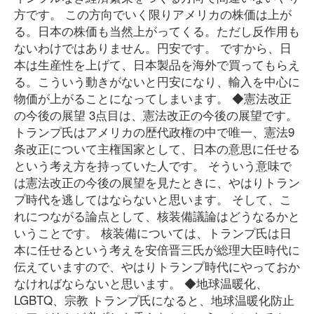
方です。 この方向でいく限りアメリカの株価は上が
る。日本の株価も当然上がってくる。ただし反作用も
ないわけではありません。円安です。 ですから、日
本は生産性を上げて、日本製品を海外で買ってもらえ
る。こういう動きがないと円安になり、輸入を中心に
物価が上がることになってしまいます。 ◆憲法改正
の今後の展望 3点目は、憲法改正の今後の展望です。
トランプ氏はアメリカの歴代政権の中で唯一、憲法9
条改正について主権国家として、日本の意思に任せる
という考え方を持っていた人です。 そういう意味で
は憲法改正の今後の展望を見たときに、やはりトラン
プ時代を逃してはならないと思います。 そして、こ
れにつながる論点として、核装備議論はどうなるかと
いうことです。 核装備については、トランプ氏は日
本に任せるという考えを安倍晋三氏が総理大臣時代に
伝えていますので、やはりトランプ時代にやっておか
なければならないと思います。 ◆地球温暖化、
LGBTQ、宗教 トランプ氏になると、地球温暖化防止