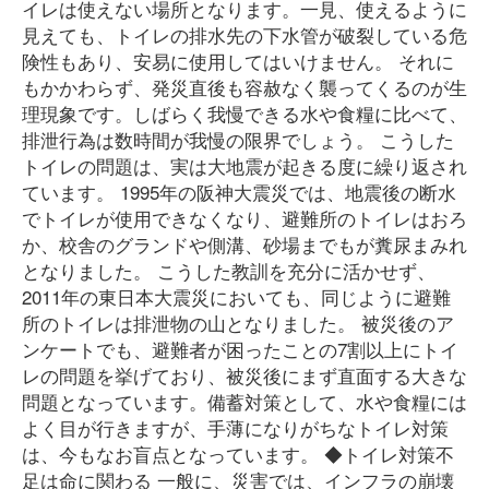
イレは使えない場所となります。一見、使えるように
見えても、トイレの排水先の下水管が破裂している危
険性もあり、安易に使用してはいけません。 それに
もかかわらず、発災直後も容赦なく襲ってくるのが生
理現象です。しばらく我慢できる水や食糧に比べて、
排泄行為は数時間が我慢の限界でしょう。 こうした
トイレの問題は、実は大地震が起きる度に繰り返され
ています。 1995年の阪神大震災では、地震後の断水
でトイレが使用できなくなり、避難所のトイレはおろ
か、校舎のグランドや側溝、砂場までもが糞尿まみれ
となりました。 こうした教訓を充分に活かせず、
2011年の東日本大震災においても、同じように避難
所のトイレは排泄物の山となりました。 被災後のア
ンケートでも、避難者が困ったことの7割以上にトイ
レの問題を挙げており、被災後にまず直面する大きな
問題となっています。備蓄対策として、水や食糧には
よく目が行きますが、手薄になりがちなトイレ対策
は、今もなお盲点となっています。 ◆トイレ対策不
足は命に関わる 一般に、災害では、インフラの崩壊