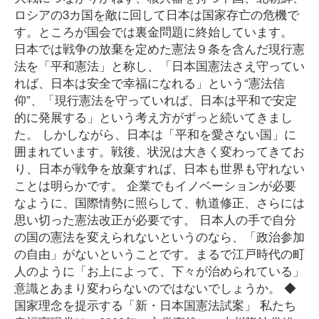
ロシアの3カ国を敵に回して日本は国家存亡の危機で
す。ところが国会では裏金問題に終始しています。
日本では戦争の放棄を定めた憲法９条を含んだ現行憲
法を「平和憲法」と称し、「日本国憲法さえ守ってい
れば、日本は安全で幸福になれる」という“憲法信
仰”、「現行憲法を守っていれば、日本は平和で安定
的に発展する」という考え方がずっと続いてきまし
た。 しかしながら、日本は「平和を愛さない国」に
囲まれています。戦後、状況は大きく変わってきてお
り、日本が戦争を放棄すれば、日本も世界も守れない
ことは明らかです。 企業でもイノベーションが必要
なように、国際情勢に照らして、軌道修正、さらには
思い切った憲法改正が必要です。 日本人の手で自分
の国の憲法を変えられないというのなら、「政治参加
の自由」がないということです。まるで江戸時代の町
人のように「お上によって、下々が治められている」
意識とあまり変わらないのではないでしょうか。 ◆
国家理念を提示する「新・日本国憲法試案」 私たち