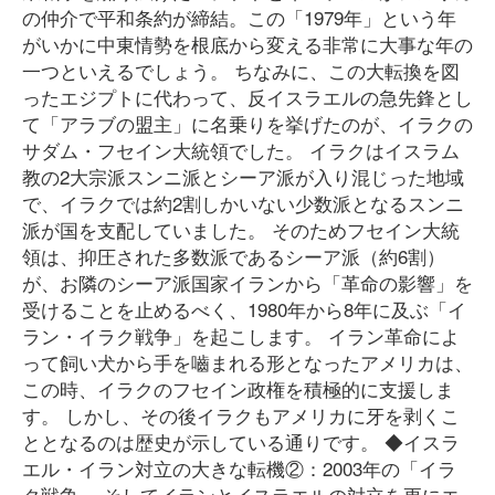
の仲介で平和条約が締結。この「1979年」という年
がいかに中東情勢を根底から変える非常に大事な年の
一つといえるでしょう。 ちなみに、この大転換を図
ったエジプトに代わって、反イスラエルの急先鋒とし
て「アラブの盟主」に名乗りを挙げたのが、イラクの
サダム・フセイン大統領でした。 イラクはイスラム
教の2大宗派スンニ派とシーア派が入り混じった地域
で、イラクでは約2割しかいない少数派となるスンニ
派が国を支配していました。 そのためフセイン大統
領は、抑圧された多数派であるシーア派（約6割）
が、お隣のシーア派国家イランから「革命の影響」を
受けることを止めるべく、1980年から8年に及ぶ「イ
ラン・イラク戦争」を起こします。 イラン革命によ
って飼い犬から手を嚙まれる形となったアメリカは、
この時、イラクのフセイン政権を積極的に支援しま
す。 しかし、その後イラクもアメリカに牙を剥くこ
ととなるのは歴史が示している通りです。 ◆イスラ
エル・イラン対立の大きな転機②：2003年の「イラ
ク戦争」 そしてイランとイスラエルの対立を更にエ