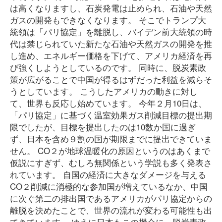
は高くなりますし、石炭発電は止められ、石油や天然
ガスの開発もできなくなります。 そこでトランプ大
統領は「パリ協定」を離脱し、バイデン前大統領の時
代は禁じられていた新たな石油や天然ガスの開発を推
し進め、エネルギー価格を下げて、アメリカ経済を再
び強くしようとしているのです。 同時に、脱炭素政
策が広がることで中国が得るはずだった利益を減らそ
うとしています。 こうしたアメリカの動きに対し
て、世界も反応し始めています。 今年２月10日は、
「パリ協定」に基づく温室効果ガス削減目標の提出期
限でしたが、目標を提出したのは10数か国に過ぎ
ず、日本を含め９割の国が期限までに提出できていま
せん。 CO２が地球温暖化の原因というのはあくまで
仮説にすぎず、むしろ無関係という学説も多く発表さ
れています。 自国の経済に大きなダメージを与える
CO２削減に消極的な参加国が増えているなか、中国
に次ぐ第二の排出国であるアメリカがパリ協定からの
離脱を決めたことで、世界の流れが変わる可能性も出
てきています。 ゆえに日本もこの機会に、脱炭素政