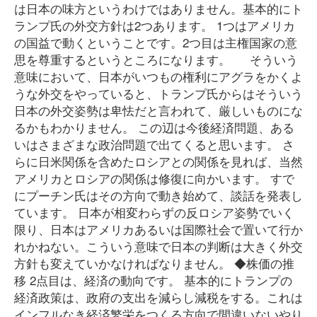
は日本の味方というわけではありません。基本的にト
ランプ氏の外交方針は2つあります。 1つはアメリカ
の国益で動くということです。2つ目は主権国家の意
思を尊重するというところになります。 そういう
意味において、日本がいつもの権利にアグラをかくよ
うな外交をやっていると、トランプ氏からはそういう
日本の外交姿勢は卑怯だと言われて、厳しいものにな
るかもわかりません。 この辺は今後経済問題、ある
いはさまざまな政治問題で出てくると思います。 さ
らに日米関係を含めたロシアとの関係を見れば、当然
アメリカとロシアの関係は修復に向かいます。 すで
にプーチン氏はその方向で動き始めて、談話を発表し
ています。 日本が相変わらずの反ロシア姿勢でいく
限り、日本はアメリカあるいは国際社会で置いて行か
れかねない。こういう意味で日本の判断は大きく外交
方針も変えていかなければなりません。 ◆株価の推
移 2点目は、経済の動向です。 基本的にトランプの
経済政策は、政府の支出を減らし減税をする。これは
インフルなき経済繁栄をつくる方向で間違いないやり