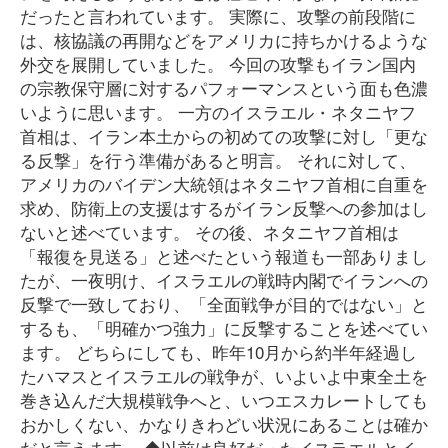
だったと言われています。 実際に、攻撃の前段階に
は、核協議の再開などをアメリカに持ちかけるような
外交を展開していました。 今回の攻撃もイラン国内
の宗教保守層に対するパフォーマンスという面も色濃
いように思います。 一方のイスラエル・ネタニヤフ
首相は、イラン本土からの初めての攻撃に対し「更な
る反撃」を行う準備があると明言。 それに対して、
アメリカのバイデン大統領はネタニヤフ首相に自重を
求め、防衛上の支援はするがイラン反撃への参加はし
ないと述べています。 その後、ネタニヤフ首相は
「報復を見送る」と述べたという報道も一部ありまし
たが、一夜明け、イスラエルの戦時内閣でイランへの
反撃で一致しており、「全面戦争が目的ではない」と
するも、「明確かつ強力」に反撃することを述べてい
ます。 どちらにしても、昨年10月から約半年経過し
たハマスとイスラエルの戦争が、いよいよ中東全土を
巻き込んだ大規模戦争へと、いつエスカレートしても
おかしくない、かなりきわどい状況にあることは確か
だと言えます。 ◆以前は良好だったイスラエルとイ