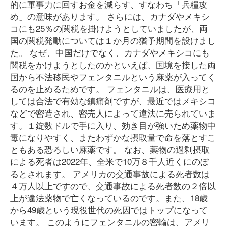
的に軍事力に回すお金を減らす、すなわち「兵糧攻
め」の意味があります。 さらには、カナダやメキシ
コにも25％の関税を掛けようとしていましたが、両
国の関税発動については１か月の猶予期間を設けまし
た。 なぜ、中国だけでなく、カナダやメキシコにも
関税をかけようとしたのかといえば、国境を接した両
国から不法移民やフェンタニルという麻薬が入ってく
るのを止めるためです。 フェンタニルは、医療用と
しては合法で有効な鎮痛剤ですが、最近ではメキシコ
などで密造され、密売人によって違法に売られていま
す。１錠数ドルで手に入り、効き目が強いため薬物中
毒になりやすく、またわずかな摂取量で命を落とすこ
ともある恐ろしい麻薬です。 なお、薬物の過剰摂取
による死者は2022年、全米で10万８千人近くにのぼ
るとされます。 アメリカの交通事故による死者数は
４万人以上ですので、交通事故による死者数の２倍以
上が違法薬物で亡くなっているのです。また、18歳
から49歳という現役世代の死因ではトップになって
います。 このようにフェンタニルの密輸は、アメリ