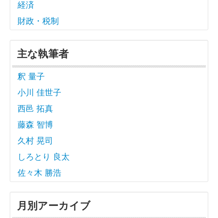
経済
財政・税制
主な執筆者
釈 量子
小川 佳世子
西邑 拓真
藤森 智博
久村 晃司
しろとり 良太
佐々木 勝浩
月別アーカイブ