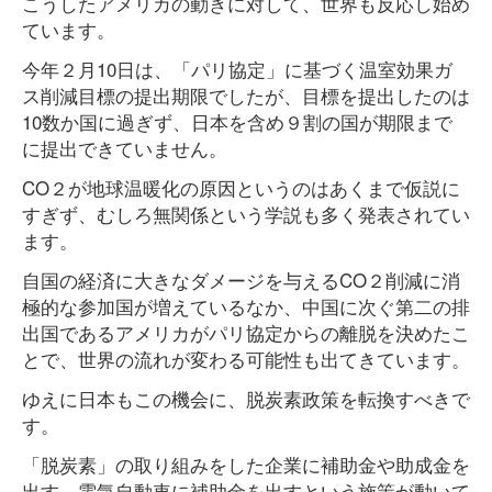
こうしたアメリカの動きに対して、世界も反応し始め
ています。
今年２月10日は、「パリ協定」に基づく温室効果ガ
ス削減目標の提出期限でしたが、目標を提出したのは
10数か国に過ぎず、日本を含め９割の国が期限まで
に提出できていません。
CO２が地球温暖化の原因というのはあくまで仮説に
すぎず、むしろ無関係という学説も多く発表されてい
ます。
自国の経済に大きなダメージを与えるCO２削減に消
極的な参加国が増えているなか、中国に次ぐ第二の排
出国であるアメリカがパリ協定からの離脱を決めたこ
とで、世界の流れが変わる可能性も出てきています。
ゆえに日本もこの機会に、脱炭素政策を転換すべきで
す。
「脱炭素」の取り組みをした企業に補助金や助成金を
出す、電気自動車に補助金を出すという施策が動いて