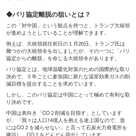
◆パリ協定離脱の狙いとは？
この「対中国」という観点を持つと、トランプ大統領
が進めようとしていることが理解できます。
例えば、大統領就任初日の１月20日、トランプ氏は
幾つかの大統領令を出しましたが、その一つに「パリ
協定からの離脱」を命じる大統領令があります。
パリ協定とは、地球温暖化対策のための国際的な取り
決めで、５年ごとに参加国に新たな温室効果ガスの削
減目標を提出することを求めています。
しかし、このパリ協定は中国にとって極めて有利な取
り決めです。
中国は表向き「CO２削減を目指す」としています
が、「我々は人口14億人を抱える途上国なので、急
にはCO２を減らせない」と言って石炭火力発電所を
建設し、CO２をどんどん排出しています。