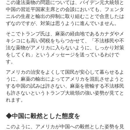
この違法薬物の問題については、バイデン元大統領と
中国の習近平国家主席との会談においても、フェンタ
ニルの生産と輸出の抑制に取り組むことで合意したは
ずなのですが、対策は思うように進んでいません。
そこでトランプ氏は、麻薬の経由地であるカナダやメ
キシコにも高い関税をちらつかせて、「不法移民や不
法な薬物がアメリカに入らないように、しっかり対策
をしてくれ」というメッセージを送っているわけで
す。
アメリカの治安をよくして国民が安心して暮らせるよ
うに、麻薬の輸出によってアメリカを混乱させようと
する中国の試みは許さない、麻薬を密輸する不法移民
も許さないというトランプ大統領の強い姿勢が見てと
れます。
◆中国に毅然とした態度を
このように、アメリカが中国への毅然とした姿勢を見