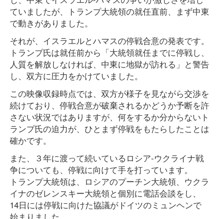
ていましたが、トランプ大統領の就任直前、まず中東
で動きがありました。
それが、イスラエルとハマスの停戦合意の発表です。
トランプ氏は就任前から「大統領就任までに停戦し、
人質を解放しなければ、中東に地獄が訪れる」と警告
し、双方に圧力をかけていました。
この映像収録時点では、双方が様子を見ながら交渉を
続けており、停戦合意が破棄されるかどうか予断を許
さない状況ではありますが、何をするか分からないト
ランプ氏の迫力が、ひとまず停戦をもたらしたことは
確かです。
また、３年に渡って続いているロシア-ウクライナ戦
争についても、停戦に向けて手を打っています。
トランプ大統領は、ロシアのプーチン大統領、ウクラ
イナのゼレンスキー大統領と個別に電話会談をし、
14日には停戦に向けた協議がドイツのミュンヘンで
始まりました。