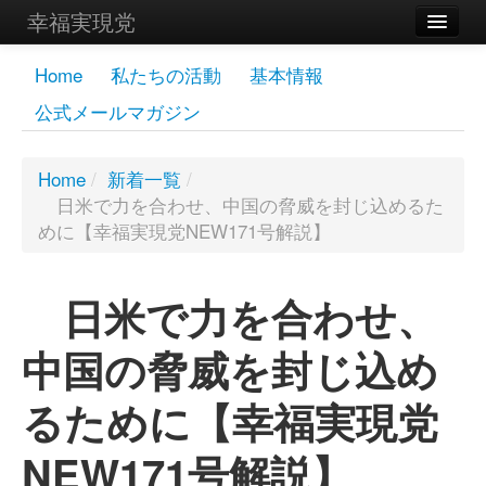
幸福実現党
メンバーズページ
Home
私たちの活動
基本情報
公式メールマガジン
党員
寄付
Home
/
新着一覧
/
日米で力を合わせ、中国の脅威を封じ込めるた
お問い合わせ
めに【幸福実現党NEW171号解説】
幸福の科学グループ
日米で力を合わせ、
中国の脅威を封じ込め
るために【幸福実現党
NEW171号解説】