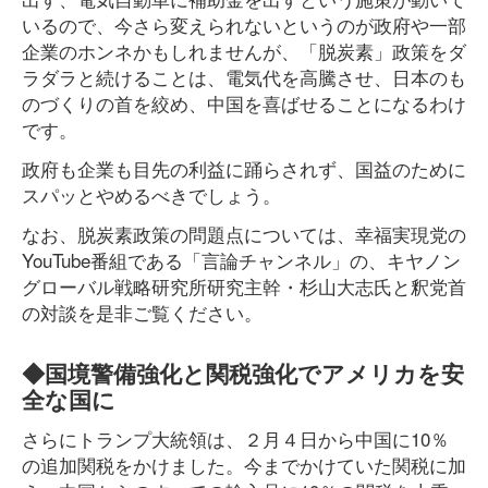
いるので、今さら変えられないというのが政府や一部
企業のホンネかもしれませんが、「脱炭素」政策をダ
ラダラと続けることは、電気代を高騰させ、日本のも
のづくりの首を絞め、中国を喜ばせることになるわけ
です。
政府も企業も目先の利益に踊らされず、国益のために
スパッとやめるべきでしょう。
なお、脱炭素政策の問題点については、幸福実現党の
YouTube番組である「言論チャンネル」の、キヤノン
グローバル戦略研究所研究主幹・杉山大志氏と釈党首
の対談を是非ご覧ください。
◆国境警備強化と関税強化でアメリカを安
全な国に
さらにトランプ大統領は、２月４日から中国に10％
の追加関税をかけました。今までかけていた関税に加