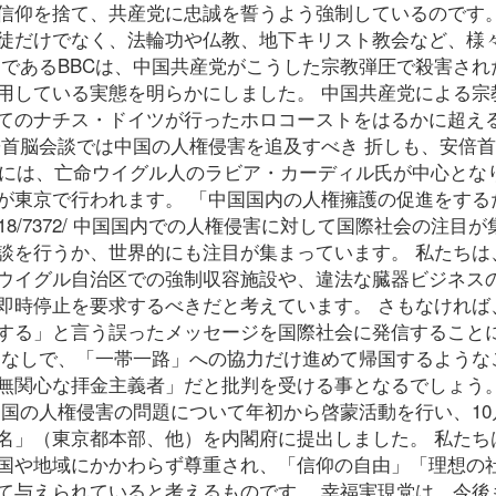
信仰を捨て、共産党に忠誠を誓うよう強制しているのです。
徒だけでなく、法輪功や仏教、地下キリスト教会など、様
アであるBBCは、中国共産党がこうした宗教弾圧で殺害され
用している実態を明らかにしました。 中国共産党による宗
てのナチス・ドイツが行ったホロコーストをはるかに超え
◆首脳会談では中国の人権侵害を追及すべき 折しも、安倍
日には、亡命ウイグル人のラビア・カーディル氏が中心とな
が東京で行われます。 「中国国内の人権擁護の促進をする
ty.jp/2018/7372/ 中国国内での人権侵害に対して国際社会の注目
談を行うか、世界的にも注目が集まっています。 私たちは
ウイグル自治区での強制収容施設や、違法な臓器ビジネス
即時停止を要求するべきだと考えています。 さもなければ
する」と言う誤ったメッセージを国際社会に発信すること
めなしで、「一帯一路」への協力だけ進めて帰国するような
無関心な拝金主義者」だと批判を受ける事となるでしょう。
国の人権侵害の問題について年初から啓蒙活動を行い、10
名」（東京都本部、他）を内閣府に提出しました。 私たち
国や地域にかかわらず尊重され、「信仰の自由」「理想の
て与えられていると考えるものです。 幸福実現党は、今後