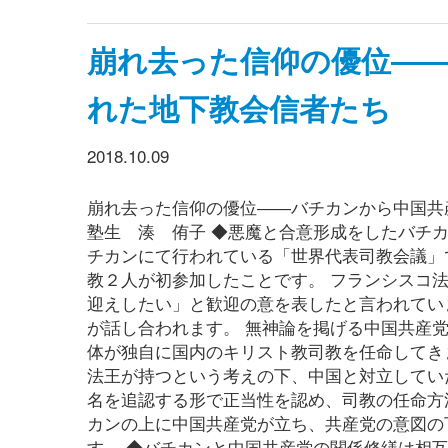
崩れ去った信仰の優位―
れた地下教会信者たち
2018.10.09
崩れ去った信仰の優位――バチカンから中国共
塾生 湊 侑子 ◆悪魔と合意形成をしたバチカ
チカンにて行われている「世界代表司教会議」で
教２人が初参加したことです。 フランシスコ
迎えしたい」と歓迎の意を表したと言われてい
が話し合われます。 無神論を掲げる中国共産党
体が独自に国内のキリスト教司教を任命してき
法王が持つという考えの下、中国と対立してい
名を追認する形で正当性を認め、司教の任命方
カンの上に中国共産党が立ち、共産党の意図の
す。 ◆バチカンと中国共産党の関係修繕は相互