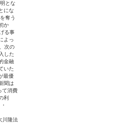
鮮明とな
とにな
力を奪う
初か
げる事
によっ
、次の
入した
的金融
ていた
が最優
新聞は
って消費
の利
 ・
』（大川隆法