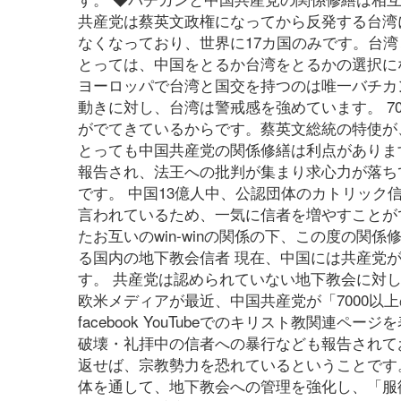
共産党は蔡英文政権になってから反発する台湾
なくなっており、世界に17カ国のみです。台
とっては、中国をとるか台湾をとるかの選択に
ヨーロッパで台湾と国交を持つのは唯一バチカ
動きに対し、台湾は警戒感を強めています。 
がでてきているからです。蔡英文総統の特使が
とっても中国共産党の関係修繕は利点がありま
報告され、法王への批判が集まり求心力が落ち
です。 中国13億人中、公認団体のカトリック
言われているため、一気に信者を増やすことが
たお互いのwin‐winの関係の下、この度の関
る国内の地下教会信者 現在、中国には共産党
す。 共産党は認められていない地下教会に対
欧米メディアが最近、中国共産党が「7000以
facebook YouTubeでのキリスト教関
破壊・礼拝中の信者への暴行なども報告されて
返せば、宗教勢力を恐れているということです
体を通して、地下教会への管理を強化し、「服