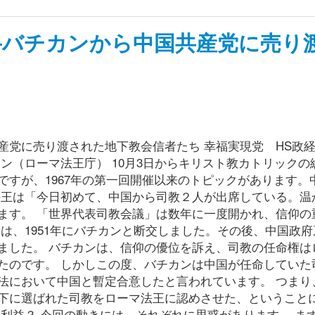
―バチカンから中国共産党に売り
産党に売り渡された地下教会信者たち 幸福実現党 HS政経
ン（ローマ法王庁） 10月3日からキリスト教カトリックの
すが、1967年の第一回開催以来のトピックがあります。
法王は「今日初めて、中国から司教２人が出席している。温
ます。 「世界代表司教会議」は数年に一度開かれ、信仰の
は、1951年にバチカンと断交しました。その後、中国政府
ました。 バチカンは、信仰の優位を訴え、司教の任命権は
たのです。 しかしこの度、バチカンは中国が任命していた
法において中国と暫定合意したと言われています。 つまり
下に選ばれた司教をローマ法王に認めさせた、ということ
利益？ 今回の動きには、それぞれに思惑があります。 ま