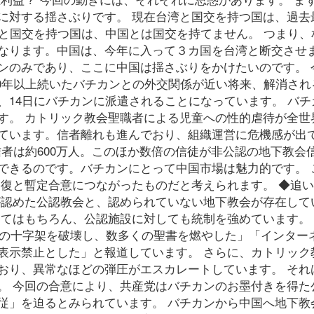
に対する揺さぶりです。 現在台湾と国交を持つ国は、過去
湾と国交を持つ国は、中国とは国交を持てません。 つまり、
なります。中国は、今年に入って３カ国を台湾と断交させ
ンのみであり、ここに中国は揺さぶりをかけたいのです。 
70年以上続いたバチカンとの外交関係が近い将来、解消され
、14日にバチカンに派遣されることになっています。 バチ
す。 カトリック教会聖職者による児童への性的虐待が全世
ています。信者離れも進んでおり、組織運営に危機感が出
信者は約600万人。このほか数倍の信徒が非公認の地下教会
できるのです。バチカンにとって中国市場は魅力的です。 
係修復と暫定合意につながったものだと考えられます。 ◆追
が認めた公認教会と、認められていない地下教会が存在して
してはもちろん、公認施設に対しても統制を強めています。
上の十字架を破壊し、数多くの聖書を燃やした」「インター
連ページを表示禁止とした」と報道しています。 さらに、カトリッ
おり、異常なほどの弾圧がエスカレートしています。 それ
。 今回の合意により、共産党はバチカンのお墨付きを得た
従」を迫るとみられています。 バチカンから中国へ地下教