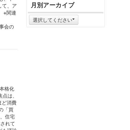
月別アーカイブ
して、ア
 ※関連
選択してください
権理事会の
が本格化
焦点は、
ほど消費
の「買
は、住宅
討されて