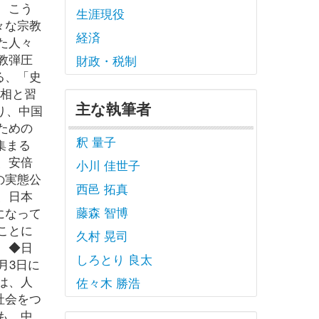
 こう
生涯現役
々な宗教
経済
た人々
教弾圧
財政・税制
る、「史
首相と習
主な執筆者
り、中国
ための
釈 量子
が集まる
、安倍
小川 佳世子
の実態公
西邑 拓真
、日本
藤森 智博
になって
ことに
久村 晃司
 ◆日
しろとり 良太
月3日に
は、人
佐々木 勝浩
社会をつ
も、中