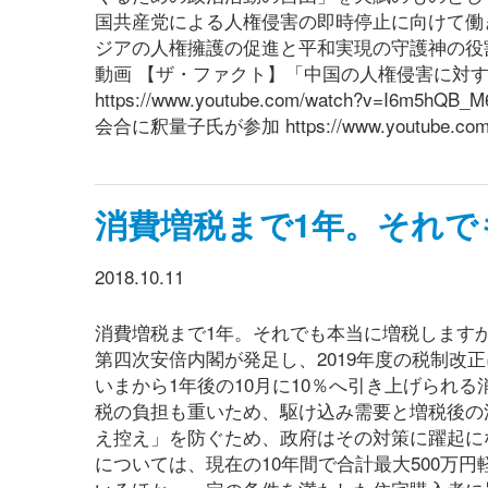
国共産党による人権侵害の即時停止に向けて働
ジアの人権擁護の促進と平和実現の守護神の役
動画 【ザ・ファクト】「中国の人権侵害に対
https://www.youtube.com/watch?
会合に釈量子氏が参加 https://www.youtube.com/w
消費増税まで1年。それで
2018.10.11
消費増税まで1年。それでも本当に増税しますか
第四次安倍内閣が発足し、2019年度の税制改
いまから1年後の10月に10％へ引き上げられ
税の負担も重いため、駆け込み需要と増税後の
え控え」を防ぐため、政府はその対策に躍起に
については、現在の10年間で合計最大500万