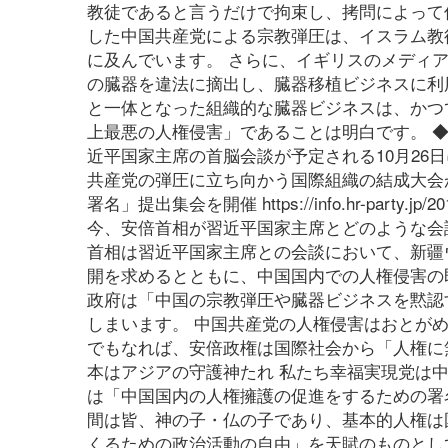
教徒であると言うだけで拘束し、拷問によって
した中国共産党による宗教弾圧は、イスラム教
に及んでいます。 さらに、イギリスのメディ
の臓器を違法に摘出し、臓器移植ビジネスに利
と一体となった組織的な臓器ビジネスは、かつ
上最悪の人権侵害」であることは明白です。 
近平国家主席の首脳会談が予定される10月26
共産党の弾圧に立ち向かう国際組織の結成大会
署名」提出集会を開催 https://info.hr-par
今、安倍首相が習近平国家主席とどのような会
首相は習近平国家主席との会談において、新疆
開を求めるとともに、中国国内での人権侵害の
政府は「中国の宗教弾圧や臓器ビジネスを黙認
しまいます。 中国共産党の人権侵害はおとが
でもなれば、安倍政権は国際社会から「人権に
本はアジアの守護神たれ 私たち幸福実現党は中
は「中国国内の人権擁護の促進をするための署
間は皆、神の子・仏の子であり、基本的人権は
くるための政治活動の自由」を天賦のものとし