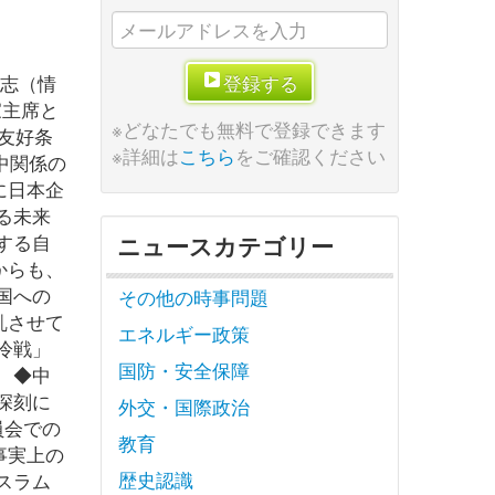
太志（情
登録する
家主席と
※どなたでも無料で登録できます
友好条
※詳細は
こちら
をご確認ください
中関係の
に日本企
る未来
する自
ニュースカテゴリー
からも、
国への
その他の時事問題
乱させて
エネルギー政策
冷戦」
国防・安全保障
 ◆中
深刻に
外交・国際政治
員会での
教育
事実上の
歴史認識
スラム