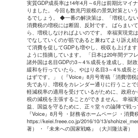
実質GDP成長率は14年4月～6月は前期比マイ
りました。 今回も数兆円規模の景気対策とい
るでしょう。 ◆一番の解決策は、「増税しな
消費税の増税には断固、反対です。 ばらまい
ら、増税しなければよいのです。 幸福実現党
でなしていくのが筋であると兼ねてより訴え続
て消費を促してGDPも増やし、税収も上げま
ように指摘しています。 「日本は20年間デ
諸外国は名目GDPの3～4％成長を達成し、財
緩和を行っていたら、やはり名目3～4％成長と
はずです。」（『Voice』8月号寄稿「消費
先であり、増税をカレンダー通りに行うことで
軽減税率の適用を受けているがために、政府か
税の減税を主張することができません。 幸福
益、国益を守るために、正々堂々の論陣で戦ってま
『Voice』8月号 ・財務省ホームページ 
https://keiei.freee.co.jp/2016/10/1
著） ・『未来への国家戦略』（大川隆法著）