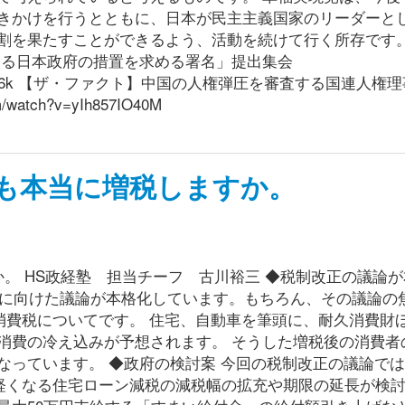
きかけを行うとともに、日本が民主主義国家のリーダーと
割を果たすことができるよう、活動を続けて行く所存です。
する日本政府の措置を求める署名」提出集会
v=I6m5hQB_M6k 【ザ・ファクト】中国の人権弾圧を審査する国連人
atch?v=yIh857IO40M
も本当に増税しますか。
。 HS政経塾 担当チーフ 古川裕三 ◆税制改正の議論
正に向けた議論が本格化しています。もちろん、その議論の
る消費税についてです。 住宅、自動車を筆頭に、耐久消費財
消費の冷え込みが予想されます。 そうした増税後の消費者
なっています。 ◆政府の検討案 今回の税制改正の議論で
円軽くなる住宅ローン減税の減税幅の拡充や期限の延長が検