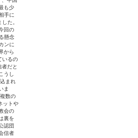
最も少
相手に
ました。
今回の
る懸念
カンに
界から
ているの
信者だと
こうし
い込まれ
いま
 複数の
ネットや
ク教会の
は裏を
公認団
会信者