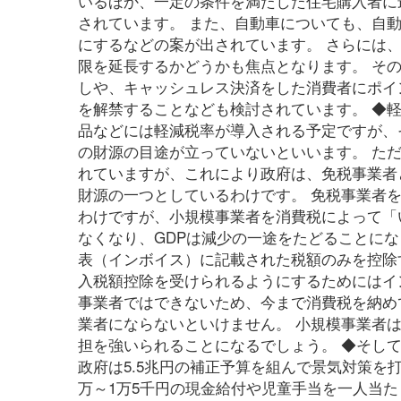
いるほか、一定の条件を満たした住宅購入者に
されています。 また、自動車についても、自
にするなどの案が出されています。 さらには
限を延長するかどうかも焦点となります。 その
しや、キャッシュレス決済をした消費者にポイ
を解禁することなども検討されています。 ◆軽
品などには軽減税率が導入される予定ですが、そ
の財源の目途が立っていないといいます。 た
れていますが、これにより政府は、免税事業者
財源の一つとしているわけです。 免税事業者
わけですが、小規模事業者を消費税によって「
なくなり、GDPは減少の一途をたどることに
表（インボイス）に記載された税額のみを控除
入税額控除を受けられるようにするためにはイ
事業者ではできないため、今まで消費税を納め
業者にならないといけません。 小規模事業者
担を強いられることになるでしょう。 ◆そして、
政府は5.5兆円の補正予算を組んで景気対策を
万～1万5千円の現金給付や児童手当を一人当た