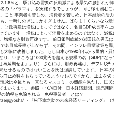
ナス1.8％と、駆け込み需要の反動減による景気の腰折れが
う名の「バラマキ」を実施するでしょうが、同じ轍を踏むこ
い」こと 事業者を苦しめ、消費者を苦しめ、日本経済の活
ても、一時しのぎにしかすぎません。ばらまくくらいなら最
は、財政再建は増税によってではなく、名目GDP成長率を上
けています。 増税によって消費を止めるのではなく、減税
す。増税なき財政再建です。 前日銀副総裁の岩田規久男氏は
フレで名目成長率が上がらず、その間、インフレ目標政策を導
政も大幅に改善しました。もし日本が1990年代から量的・質
なり、いまごろは1000兆円を超える規模の名目GDPになっ
増税は再延期せよ」より） さらには、財政再建は、デフレ脱却
果たせるものではないことを氏は強調しています。 日本の
ら口止め料をもらっているようなものですから、正面を切
実現党は今後とも「真なるマスコミ」の機能を果たし、国民
いります。 参照 ・10/4日付 日本経済新聞、読売新聞
・消費税の納税を免除される「免税事業者」とは？
3/shohizei_menzeijigyosha/ ・『松下幸之助の未来経済リーディング