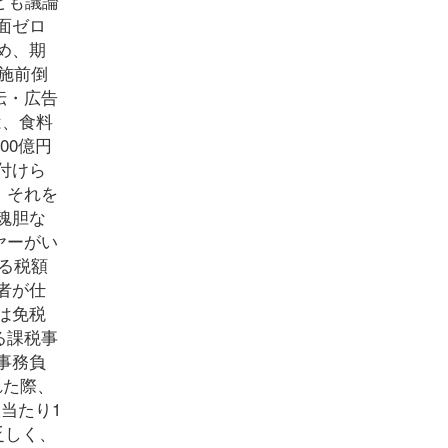
ども議論
面ゼロ
め、期
施前倒
伝・広告
は、食料
00億円
付けら
、それを
魂胆な
ヤーがい
る税額
者が仕
は免税
る課税事
事務負
れた際、
当たり1
乏しく、