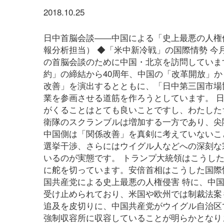
2018.10.25
日中首脳会談――中国による「史上最悪の人権
報分析担当） ◆「米中新冷戦」の国際情勢 今
の首脳会談のために中国・北京を訪問しています
約」の締結から40周年、中国の「改革開放」か
改善」を演出するとともに、「日中第三国市場
業を参画させる道筋を作ろうとしています。 
がくることはとても良いことですし、わたした
衛隊のスクランブルは増加する一方であり、尖
中国側は「関係改善」を真剣に考えていないこ
選挙干渉、さらにはウイグル人などへの深刻な
いるのが実態です。 トランプ大統領はこうし
に舵を切っています。安倍首相はこうした国際
国共産党による史上最悪の人権侵害 特に、中
受け止められており、米国や欧州では制裁法案
追及を皮切りに、中国共産党がウイグル自治区
強制収容所に収容していることが明らかとなり