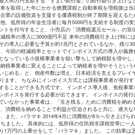
最大50万円支給する「すまい給付金」の給付額引き上げな
動車を取得した年にかかる燃費課税と自動車税を増税後は当
、企業の設備投資を支援する優遇税制が終了期限を迎えるた
他、低所得の年金生活者に毎月5000円を支給する制度の実
ントを付与すること、小売店の「消費税還元セール」の宣
減税率の導入に3000億円不足 来年の消費税引き上げ時に
の導入に必要な予算が約1兆円とされているなか、残り30
だ、今回の軽減税率とセットでインボイス方式の導入が義務
となっている小規模事業者を狙い撃ちして納税額を増やし
を納税事業者に変えることによって納税者を増やそうという
いじめる」と、倒産件数は増え、日本経済を支えるプレイ
なります。 ちなみにインボイス方式とは課税事業者が発行す
することができる方式です。 インボイス導入後、免税事業
ンボイスを発行する必要が出てきます。 インボイスの発行
ていなかった事業者は、「生き残る」ために消費税を納め
は、消費税を納めることで利益が圧迫されると共に、過大な
また、バラマキ 2014年4月に消費税が8％へ引き上げら
打ちました。 具体的には、低所得の住民税非課税世帯に一人
り1万円の上乗せをして「バラマキ」ました。 この効果は