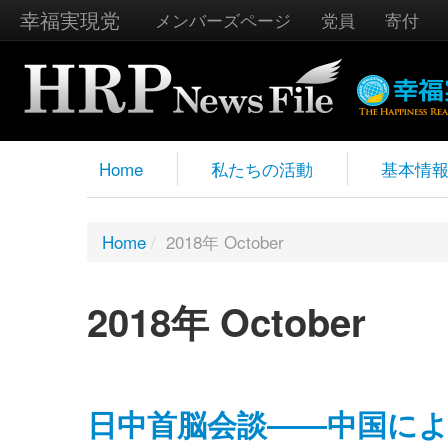
幸福実現党
メンバーズページ
党員
寄付
Home
私たちの活動
基本情
Home
/
2018年 October
2018年 October
日中首脳会談――中国に