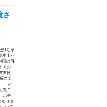
渡さ
塾1期卒
総本山バ
中国の司
かくお
重要性
系の団
ローマ
司教７
、バチ
になりま
ず、中国