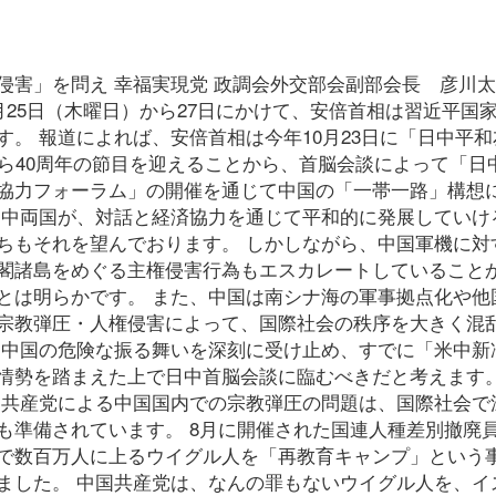
侵害」を問え 幸福実現党 政調会外交部会副部会長 彦川
月25日（木曜日）から27日にかけて、安倍首相は習近平国
。 報道によれば、安倍首相は今年10月23日に「日中平和
ら40周年の節目を迎えることから、首脳会談によって「日
協力フォーラム」の開催を通じて中国の「一帯一路」構想
日中両国が、対話と経済協力を通じて平和的に発展していけ
ちもそれを望んでおります。 しかしながら、中国軍機に対
閣諸島をめぐる主権侵害行為もエスカレートしていること
とは明らかです。 また、中国は南シナ海の軍事拠点化や他
宗教弾圧・人権侵害によって、国際社会の秩序を大きく混
た中国の危険な振る舞いを深刻に受け止め、すでに「米中新
情勢を踏まえた上で日中首脳会談に臨むべきだと考えます。
国共産党による中国国内での宗教弾圧の問題は、国際社会で
も準備されています。 8月に開催された国連人種差別撤廃
で数百万人に上るウイグル人を「再教育キャンプ」という
ました。 中国共産党は、なんの罪もないウイグル人を、イ