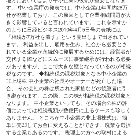
す。 中小企業庁の発表では、中小企業は年間約26万
社が廃業しており、この原因として企業相続問題が大
きく影響していると言われています。 これを示すか
のように日経ビジネス2010年4月5日号の表紙には
「相続が7万社を潰す」という見出しまで出されてい
ます。 利益を出し、雇用を生み、社会から必要とさ
れている企業が永続的に発展するためには、経営者が
交代する際などにスムーズに事業継承が行われる必要
がありますが、ここで大きな壁となっているのが相続
税なのです。 ◆相続税の課税対象となる中小企業の
非上場株 中小企業の社長やオーナーが死亡した場
合、 その会社の株は残された家族などの後継者に引
き継がれます。この際、この株が相続税の課税対象と
なります。 中小企業といっても、その場合の株の評
価によっては相続税額が数億円に上るケースも珍しく
ありません。 ところが中小企業の非上場株式は、簡
単に売却してお金に変えることができず、廃業を選択
する企業もあるのです。 税理士の方への取材による