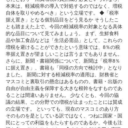
本来は、軽減税率の導入で対処するのではなく、増税
自体を取りやめるべき」という立場です。 ◆「税率
据え置き」となる個別品目をどう見るか そうしたこ
とも踏まえた上で、今回の軽減税率の対象となる具体
的な品目について見てみましょう。 まず、生鮮食料
品や加工食品などは「生活必需品」として、これらの
増税を避けることができたという意味では、8％の税
率据え置きが望ましいことは言うまでもありません。
さらに、新聞・書籍関係について、新聞は「税率8％
に据え置き」、書籍も「同様の方向で検討中」となり
ました。 新聞に対する軽減税率の適用は、財務省と
マスコミと裏取引の懸念はあるものの、書籍・出版の
自由が自由主義を保障する大きな根幹をなすものであ
ることは間違いありません。 少なくとも、今回の協
議の結果、この分野での増税が止まったことには賛成
の立場です。 といっても、現在のマスコミのあり方
そのものを是としている訳ではなく、つねに国家・国
民にとっての利益をもたらすものであるか、今後も注