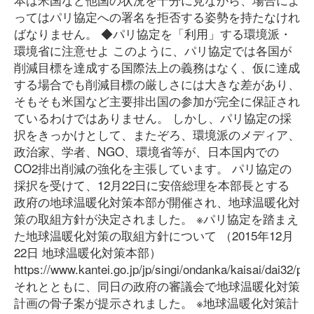
ってはパリ協定への署名を拒否する姿勢を持たなけれ
ばなりません。 ◆パリ協定を「利用」する環境派・
環境省に注意せよ このように、パリ協定では各国が
削減目標を達成する国際法上の義務はなく、仮に達成
する場合でも削減目標の厳しさには大きな差があり、
そもそも米国など主要排出国の参加が完全に保証され
ているわけではありません。 しかし、パリ協定の採
択をきっかけとして、またぞろ、環境派のメディア、
政治家、学者、NGO、環境省等が、日本国内での
CO2排出削減の強化を主張しています。 パリ協定の
採択を受けて、12月22日に安倍総理を本部長とする
政府の地球温暖化対策本部が開催され、地球温暖化対
策の取組方針が決定されました。 ※パリ協定を踏まえ
た地球温暖化対策の取組方針について （2015年12月
22日 地球温暖化対策本部）
https://www.kantei.go.jp/jp/singi/ondanka/kaisai/dai32/par
それとともに、同日の政府の審議会で地球温暖化対策
計画の骨子案が提示されました。 ※地球温暖化対策計