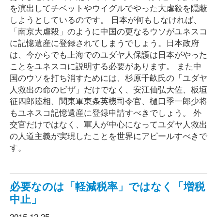
を演出してチベットやウイグルでやった大虐殺を隠蔽
しようとしているのです。 日本が何もしなければ、
「南京大虐殺」のように中国の更なるウソがユネスコ
に記憶遺産に登録されてしまうでしょう。日本政府
は、今からでも上海でのユダヤ人保護は日本がやった
ことをユネスコに説明する必要があります。 また中
国のウソを打ち消すためには、杉原千畝氏の「ユダヤ
人救出の命のビザ」だけでなく、安江仙弘大佐、板垣
征四郎陸相、関東軍東条英機司令官、樋口季一郎少将
もユネスコ記憶遺産に登録申請すべきでしょう。 外
交官だけではなく、軍人が中心になってユダヤ人救出
の人道主義が実現したことを世界にアピールすべきで
す。
必要なのは「軽減税率」ではなく「増税
中止」
2015.12.25