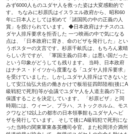
みず6000人ものユダヤ人を救った姿は大変感動的で
す。 ちなみに杉原氏はイスラエル政府から、昭和60
年に日本人としては初めて「諸国民の中の正義の人
賞」を授けられています。 ◆日本政府はナチスのユ
ダヤ人排斥要求を拒否した 一つ映画の中で気になる
点は、「日本政府に背き、命のビザを発行した」とい
うポスターの文言です。杉原千畝氏は、もちろん素晴
らしい方ですが、「軍国主義の日本」は悪い国だった
という印象がどうしても残ります。 当時、日本政府
はナチス・ドイツから度重なる「ユダヤ人排斥要求」
を受けていました。しかしユダヤ人排斥はできないと
して安江仙弘大佐の働きかけで板垣征四郎陸相(後にA
級戦犯で死刑)等が会議でユダヤ人を人道主義の下に
保護することを決定しています。 「杉原ビザ」と同
時期には、ウィーン、プラハ、ストックホルム、モス
クワなど12以上の都市の日本領事館もユダヤ人へビ
ザを発行しています。 そして後にA級戦犯で死刑にな
った当時の関東軍東条英機司令官、また松岡洋介満州
鉄道総裁が協力して、無賃でユダヤ人の亡命を助けま