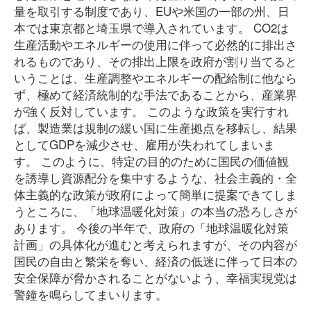
量を取引する制度であり、EUや米国の一部の州、日
本では東京都と埼玉県で導入されています。 CO2は
生産活動やエネルギーの使用に伴って必然的に排出さ
れるものであり、その排出上限を政府が割り当てると
いうことは、生産調整やエネルギーの配給制に他なら
ず、極めて経済統制的な手法であることから、産業界
が強く反対しています。 このような政策を実行すれ
ば、製造業は規制の緩い国に生産拠点を移転し、結果
としてGDPを減少させ、雇用が失われてしまいま
す。 このように、特定の目的のために国民の価値観
を誘導し資源配分を集中するような、社会主義的・全
体主義的な政策が政府によって簡単に提案できてしま
うところに、「地球温暖化対策」の本当の恐ろしさが
あります。 今後の半年で、政府の「地球温暖化対策
計画」の具体化が進むと考えられますが、その内容が
国民の自由と繁栄を奪い、経済の低迷に伴って日本の
安全保障が脅かされることがないよう、幸福実現党は
警鐘を鳴らしてまいります。