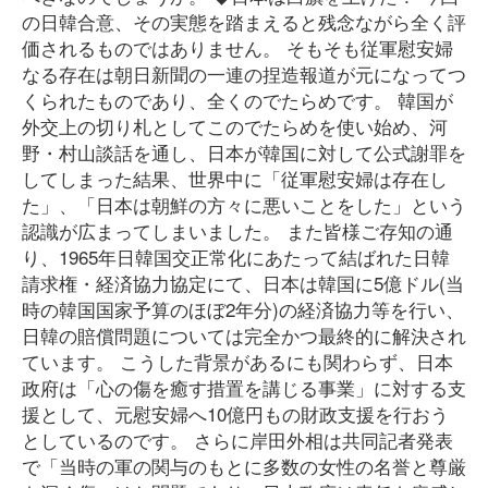
の日韓合意、その実態を踏まえると残念ながら全く評
価されるものではありません。 そもそも従軍慰安婦
なる存在は朝日新聞の一連の捏造報道が元になってつ
くられたものであり、全くのでたらめです。 韓国が
外交上の切り札としてこのでたらめを使い始め、河
野・村山談話を通し、日本が韓国に対して公式謝罪を
してしまった結果、世界中に「従軍慰安婦は存在し
た」、「日本は朝鮮の方々に悪いことをした」という
認識が広まってしまいました。 また皆様ご存知の通
り、1965年日韓国交正常化にあたって結ばれた日韓
請求権・経済協力協定にて、日本は韓国に5億ドル(当
時の韓国国家予算のほぼ2年分)の経済協力等を行い、
日韓の賠償問題については完全かつ最終的に解決され
ています。 こうした背景があるにも関わらず、日本
政府は「心の傷を癒す措置を講じる事業」に対する支
援として、元慰安婦へ10億円もの財政支援を行おう
としているのです。 さらに岸田外相は共同記者発表
で「当時の軍の関与のもとに多数の女性の名誉と尊厳