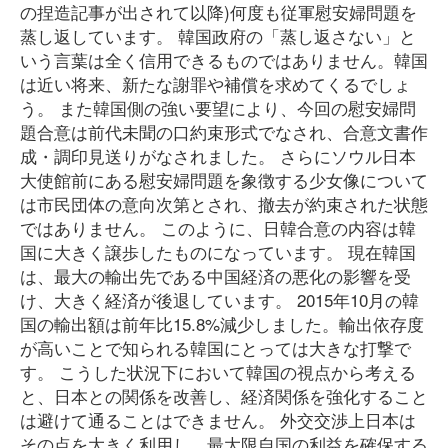
の捏造記事が出されて以降)何度も従軍慰安婦問題を
蒸し返しています。 韓国政府の「蒸し返さない」と
いう言葉は全く信用できるものではありません。韓国
は近い将来、新たな謝罪や補償を求めてくるでしょ
う。 また韓国側の強い要望により、今回の慰安婦問
題合意は前代未聞の口約束形式でなされ、合意文書作
成・調印見送りがなされました。 さらにソウル日本
大使館前にある慰安婦問題を象徴する少女像について
は市民団体の意向次第とされ、撤去が約束された状態
ではありません。 このように、日韓合意の内容は韓
国に大きく譲歩したものになっています。 現在韓国
は、最大の輸出先である中国経済の悪化の影響を受
け、大きく経済が後退しています。 2015年10月の韓
国の輸出額は前年比15.8%減少しました。輸出依存度
が高いことで知られる韓国にとっては大きな打撃で
す。 こうした状況下において韓国の視点から考える
と、日本との関係を改善し、経済関係を強化すること
は避けて通ることはできません。 外交交渉上日本は
その点を大きく利用し、最大限自国の利益を確保する