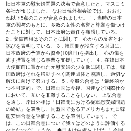
旧日本軍の慰安婦問題の決着で合意したと、マスコミ
各社が報じました。 なお日韓外相会談では、おおむ
ね以下5点のことが合意されました。 1．当時の日本
軍の関与のもとに、多数の女性の名誉と尊厳を傷つけ
たことに対して、日本政府は責任を痛感している。
2．安倍首相はそのことに関して、心からの反省とお
詫びを表明している。 3．韓国側が設立する財団に、
日本政府の予算から資金(10億円)を拠出し、心の傷を
癒す措置を講じる事業を支援していく。 4．在韓日本
大使館前に置かれた元慰安婦の少女像に関しては、韓
国政府はそれを移動すべく関連団体と協議し、適切な
解決に向けて努力する。 5．今般の合意は「最終的か
つ不可逆的」で、日韓両国は今後、国連など国際社会
において、互いを非難することをしない。 上記合意
を通し、岸田外相は「日韓間における従軍慰安婦問題
の終結」を表明し、同盟国であるアメリカもまた日韓
慰安婦合意を評価することを表明しています。 で
は、この日韓合意について我々はどのように評価する
べきなのでしょうか。 ◆日本は白旗を上げた！ 今回