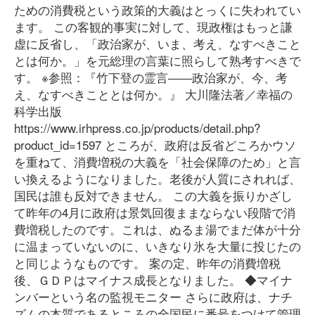
ための消費税という政策的大義はとっくに失われてい
ます。 この客観的事実に対して、現政権はもっと謙
虚に反省し、「政治家が、いま、考え、なすべきこと
とは何か。」を元総理の言葉に照らして熟考すべきで
す。 ※参照：『竹下登の霊言――政治家が、今、考
え、なすべきこととは何か。』 大川隆法著／幸福の
科学出版
https://www.irhpress.co.jp/products/detail.php?
product_id=1597 ところが、政府は反省どころかウソ
を重ねて、消費増税の大義を「社会保障のため」と言
い換えるようになりました。老後が人質にされれば、
国民は誰も反対できません。 この大義を振りかざし
て昨年の4月に政府は景気回復ままならない段階で消
費増税したのです。これは、ぬるま湯でまだ体が十分
に温まっていないのに、いきなり氷を大量に投じたの
と同じようなものです。 案の定、昨年の消費増税
後、ＧＤＰはマイナス成長となりました。 ◆マイナ
ンバーという名の監視モニター さらに政府は、ナチ
ズムの本質であるところの全国民に番号をつけて管理