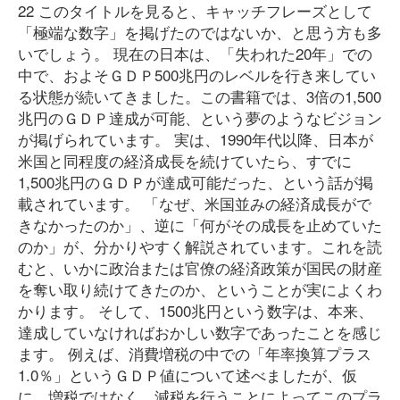
22 このタイトルを見ると、キャッチフレーズとして
「極端な数字」を掲げたのではないか、と思う方も多
いでしょう。 現在の日本は、「失われた20年」での
中で、およそＧＤＰ500兆円のレベルを行き来してい
る状態が続いてきました。この書籍では、3倍の1,500
兆円のＧＤＰ達成が可能、という夢のようなビジョン
が掲げられています。 実は、1990年代以降、日本が
米国と同程度の経済成長を続けていたら、すでに
1,500兆円のＧＤＰが達成可能だった、という話が掲
載されています。 「なぜ、米国並みの経済成長がで
きなかったのか」、逆に「何がその成長を止めていた
のか」が、分かりやすく解説されています。これを読
むと、いかに政治または官僚の経済政策が国民の財産
を奪い取り続けてきたのか、ということが実によくわ
かります。 そして、1500兆円という数字は、本来、
達成していなければおかしい数字であったことを感じ
ます。 例えば、消費増税の中での「年率換算プラス
1.0％」というＧＤＰ値について述べましたが、仮
に、増税ではなく、減税を行うことによってこのプラ