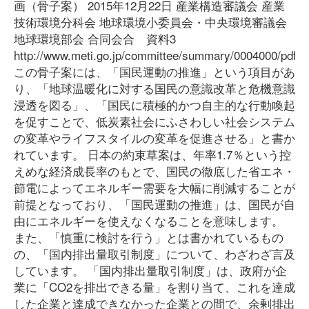
画（骨子案） 2015年12月22日 産業構造審議会 産業
技術環境分科会 地球環境小委員会・中央環境審議会
地球環境部会 合同会合 資料3
http://www.meti.go.jp/committee/summary/0004000/pdf/0
この骨子案には、「国民運動の推進」という項目があ
り、「地球温暖化に対する国民の意識改革と危機意識
浸透を図る」、「国民に積極的かつ自主的な行動喚起
を促すことで、低炭素社会にふさわしい社会システム
の変革やライフスタイルの変革を促進させる」と書か
れています。 日本の約束草案は、年率1.7％という控
えめな経済成長率のもとで、国民の徹底した省エネ・
節電によってエネルギー需要を大幅に削減することが
前提となっており、「国民運動の推進」は、国民が自
由にエネルギーを使えなくなることを意味します。
また、「慎重に検討を行う」とは書かれているもの
の、「国内排出量取引制度」について、わざわざ言及
しています。 「国内排出量取引制度」は、政府が企
業に「CO2を排出できる量」を割り当て、これを達成
した企業と達成できなかった企業との間で、余剰排出