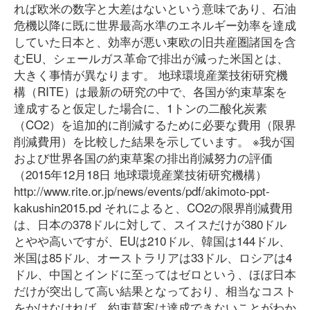
れば欧米の数字と大差はないという意味であり、石油
危機以降に既に世界最高水準のエネルギー効率を達成
していた日本と、効率が悪い東欧の旧共産圏諸国を含
むEU、シェールガス革命で排出が減った米国とは、
大きく事情が異なります。 地球環境産業技術研究機
構（RITE）は最新の研究の中で、各国が約束草案を
達成すると仮定した場合に、1トンの二酸化炭素
（CO2）を追加的に削減するために必要な費用（限界
削減費用）を比較した結果を示しています。 ※我が国
および世界各国の約束草案の排出削減努力の評価
（2015年12月18日 地球環境産業技術研究機構）
http://www.rite.or.jp/news/events/pdf/akimoto-ppt-
kakushin2015.pd それによると、CO2の限界削減費用
は、日本の378ドルに対して、スイスだけが380ドル
とやや高いですが、EUは210ドル、韓国は144ドル、
米国は85ドル、オーストラリアは33ドル、ロシアは4
ドル、中国とインドに至ってはゼロという、ほぼ日本
だけが突出して高い結果となっており、相当なコスト
をかけなければ、約束草案は達成できないことがわか