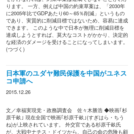
ります。 一方、例えば中国の約束草案は、「2030年
に2005年比でGDPあたり60～65％削減」というもの
であり、実質的に削減目標ではないため、容易に達成
できます。 このような中で日本が無理に削減目標を
達成しようとすれば、莫大なコストがかかり、決定的
な経済のダメージを受けることになってしまいます。
(つづく)
日本軍のユダヤ難民保護を中国がユネス
コ申請へ
2015.12.26
文／幸福実現党・政務調査会 佐々木勝浩 ◆映画｢杉
原千畝｣ 現在全国で映画｢杉原千畝｣(すぎはら・ちう
ね)が上映されています。 外交官である杉原千畝氏
が、大戦中ナチス・ドイツから、自己の命の危険も顧