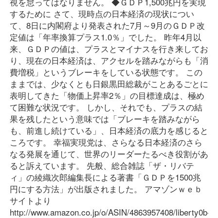
視を怠ってはなりません。 ◆ＧＤＰ1,500兆円を実現
するために さて、現時点の日本経済の現状につい
て、8日に内閣府より発表された7月～9月のＧＤＰ改
定値は「年率換算プラス1.0％」でした。 昨年4月以
来、ＧＤＰの値は、プラスとマイナスを行き来してお
り、現在の日本経済は、アクセルを踏みながらも「消
費増税」というブレーキをしている状態です。 この
ままでは、少なくとも日銀黒田総裁がことあるごとに
表明してきた「物価上昇率2％」の目標達成は、極め
て困難な状況です。 しかし、それでも、プラスの結
果を残したという意味では「ブレーキを踏みながら
も、前進し続けている」、日本経済の底力を感じると
ころです。 幸福実現党は、さらなる日本経済のさら
なる発展を通じて、世界のリーダーたるべき役割があ
ると訴えています。 先般、総合雑誌「ザ・リバテ
ィ」の綾織次郎編集長による著書「ＧＤＰを1500兆
円にする方法」が出版されました。 アマゾンｗｅｂ
サイトより
http://www.amazon.co.jp/o/ASIN/4863957408/liberty0b-