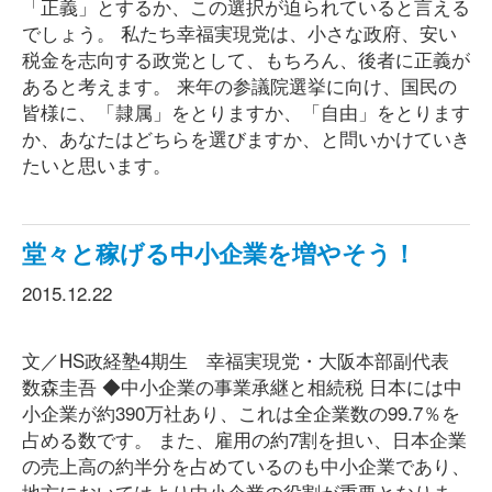
「正義」とするか、この選択が迫られていると言える
でしょう。 私たち幸福実現党は、小さな政府、安い
税金を志向する政党として、もちろん、後者に正義が
あると考えます。 来年の参議院選挙に向け、国民の
皆様に、「隷属」をとりますか、「自由」をとります
か、あなたはどちらを選びますか、と問いかけていき
たいと思います。
堂々と稼げる中小企業を増やそう！
2015.12.22
文／HS政経塾4期生 幸福実現党・大阪本部副代表
数森圭吾 ◆中小企業の事業承継と相続税 日本には中
小企業が約390万社あり、これは全企業数の99.7％を
占める数です。 また、雇用の約7割を担い、日本企業
の売上高の約半分を占めているのも中小企業であり、
地方においてはより中小企業の役割が重要となりま