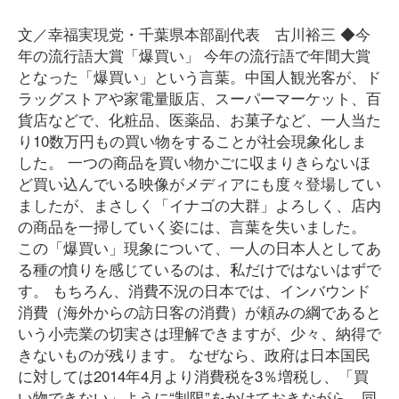
文／幸福実現党・千葉県本部副代表 古川裕三 ◆今
年の流行語大賞「爆買い」 今年の流行語で年間大賞
となった「爆買い」という言葉。中国人観光客が、ド
ラッグストアや家電量販店、スーパーマーケット、百
貨店などで、化粧品、医薬品、お菓子など、一人当た
り10数万円もの買い物をすることが社会現象化しま
した。 一つの商品を買い物かごに収まりきらないほ
ど買い込んでいる映像がメディアにも度々登場してい
ましたが、まさしく「イナゴの大群」よろしく、店内
の商品を一掃していく姿には、言葉を失いました。
この「爆買い」現象について、一人の日本人としてあ
る種の憤りを感じているのは、私だけではないはずで
す。 もちろん、消費不況の日本では、インバウンド
消費（海外からの訪日客の消費）が頼みの綱であると
いう小売業の切実さは理解できますが、少々、納得で
きないものが残ります。 なぜなら、政府は日本国民
に対しては2014年4月より消費税を3％増税し、「買
い物できない」ように“制限”をかけておきながら、同