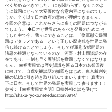
べく努めるべきでした。 にも関わらず、なぜこのよ
うに韓国にとって大変優位な合意内容になるのでしょ
うか。全く以て日本政府の意向が理解できません。
今回の合意は、これからさらに多くの問題につながる
でしょう。 ◆日本と世界のあるべき発展のために そ
うした中で今、我々にできることは、「従軍慰安婦問
題はデタラメである」という正しい歴史観を世界に発
信し続けることでしょう。 そして従軍慰安婦問題の
諸悪の根源となっているのが、河野・村山両談話の存
在であり、一刻も早く両談話を撤回しなくてはなりま
せん。 幸福実現党は歴史認識を巡る日本の名誉回復
に向けて、自虐史観談話の撤回をはじめ、東京裁判史
観の払拭に引き続き取り組んでまいります！ 真実の
下に日本、そして世界の発展を実現して参ります！！
参考：【幸福実現党声明】日韓外相会談を受けて
http://shaku-ryoko.net/education/6914/