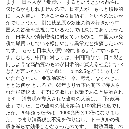
ます。 日本人が「爆買い」するというと少々品性に
欠けるかもしれませんので、日本人が、もっと積極的
に「大人買い」できる社会を目指す、というのはいか
がでしょうか。 別に秋葉原や銀座の街を行きかう中
国人の皆様を蔑視しているわけでは決してありません
が、日本人が消費増税に耐えているのに、中国人が免
税で爆買いしている様はやはり異常だと指摘したいの
です。 もっと日本人が買い物できるようにすべきで
す。むしろ、中国に対しては、中国国内で、日本製と
同じような高品質のものが日常的に買える社会にすべ
きだと言いたい。その前に、ｐｍ2.5をどうにかして
いただきたい。 ◆政治家が、今、考え、なすべきこ
ととは何か ところで、89年より竹下内閣下で導入さ
れた消費税は、すでに失敗した政策であると結論され
ます。 消費税が導入された当時の大義は、「財政再
建」でした。この当時の財政赤字は100兆円程度でし
たが、20年経った今は、1000兆円と10倍になりまし
た。 つまり消費税は不況を作り出し、トータルの税
収を減らす効果しかなかったのです。「財政再建」の