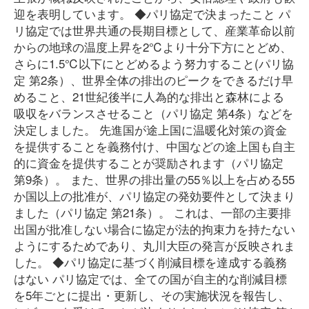
迎を表明しています。 ◆パリ協定で決まったこと パ
リ協定では世界共通の長期目標として、産業革命以前
からの地球の温度上昇を2℃より十分下方にとどめ、
さらに1.5℃以下にとどめるよう努力すること(パリ協
定 第2条）、世界全体の排出のピークをできるだけ早
めること、21世紀後半に人為的な排出と森林による
吸収をバランスさせること（パリ協定 第4条）などを
決定しました。 先進国が途上国に温暖化対策の資金
を提供することを義務付け、中国などの途上国も自主
的に資金を提供することが奨励されます（パリ協定
第9条）。 また、世界の排出量の55％以上を占める55
か国以上の批准が、パリ協定の発効要件として決まり
ました（パリ協定 第21条）。 これは、一部の主要排
出国が批准しない場合に協定が法的拘束力を持たない
ようにするためであり、丸川大臣の発言が反映されま
した。 ◆パリ協定に基づく削減目標を達成する義務
はない パリ協定では、全ての国が自主的な削減目標
を5年ごとに提出・更新し、その実施状況を報告し、