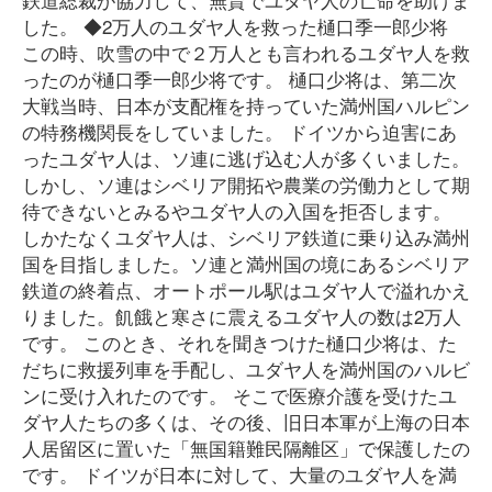
した。 ◆2万人のユダヤ人を救った樋口季一郎少将
この時、吹雪の中で２万人とも言われるユダヤ人を救
ったのが樋口季一郎少将です。 樋口少将は、第二次
大戦当時、日本が支配権を持っていた満州国ハルピン
の特務機関長をしていました。 ドイツから迫害にあ
ったユダヤ人は、ソ連に逃げ込む人が多くいました。
しかし、ソ連はシベリア開拓や農業の労働力として期
待できないとみるやユダヤ人の入国を拒否します。
しかたなくユダヤ人は、シベリア鉄道に乗り込み満州
国を目指しました。ソ連と満州国の境にあるシベリア
鉄道の終着点、オートポール駅はユダヤ人で溢れかえ
りました。飢餓と寒さに震えるユダヤ人の数は2万人
です。 このとき、それを聞きつけた樋口少将は、た
だちに救援列車を手配し、ユダヤ人を満州国のハルビ
ンに受け入れたのです。 そこで医療介護を受けたユ
ダヤ人たちの多くは、その後、旧日本軍が上海の日本
人居留区に置いた「無国籍難民隔離区」で保護したの
です。 ドイツが日本に対して、大量のユダヤ人を満