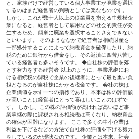
と、家族だけで経営している個人事業主が廃業を選択
するのはまだ経営者の判断としては楽なものです。
しかし、これが数十人以上の従業員を抱える中規模企
業になると、経営者として雇用などの社会的責任が発
生するため、簡単に廃業を選択することさえできない
といいます。 そのようななかで経営者は相続財産を
一部処分することによって納税資金を確保したり、納
税のために銀行から借金をし、その返済に四苦八苦し
ている経営者も多いそうです。 ◆自社株の評価を落
とす努力をする経営者 以上のように、事業承継にお
ける相続税の課税で企業の後継者にとって最も重い負
担となるのが自社株にかかる税金です。 会社の株は
企業価値を示す一つの指標であり、本来は株の評価額
が高いことは経営者にとって喜ばしいことのはずで
す。 しかし、この株の評価額が高ければ高いほど事
業承継の際に課税される相続税は高くなり、納税資金
の確保が困難になります。 ここで多くの中小企業は
利益を下げるなどの方法で自社株の評価を下げる努力
をしているのが現状なのです。 企業とは本来、社会