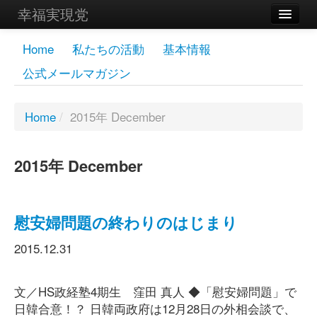
幸福実現党
メンバーズページ
Home
私たちの活動
基本情報
公式メールマガジン
党員
寄付
Home
/
2015年 December
お問い合わせ
2015年 December
幸福の科学グループ
慰安婦問題の終わりのはじまり
2015.12.31
文／HS政経塾4期生 窪田 真人 ◆「慰安婦問題」で
日韓合意！？ 日韓両政府は12月28日の外相会談で、