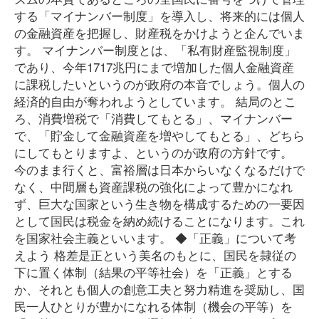
する「マイナンバー制度」を導入し、将来的には個人
の金融資産を把握し、財産税をかけようと企んでいま
す。 マイナンバー制度とは、「私有財産監視制度」
であり、今年1717兆円にまで増加した個人金融資産
に課税したいというのが政府の本音でしょう。個人の
経済的自由が奪われようとしています。 結局のとこ
ろ、消費増税で「消費してもとる」、マイナンバー
で、「貯金して金融資産を増やしてもとる」、どちら
にしてもとりますよ、というのが政府の方針です。
今のまま行くと、富裕層は日本からいなくなるだけで
なく、中間層も資産課税の強化によって豊かになれ
ず、巨大な国家という生き物を構成するための一要因
として国民は税金を納め続けることになります。これ
を国家社会主義といいます。 ◆「正義」について考
えよう 格差是正という美名のもとに、国民を隷従の
下に置く体制（結果の平等社会）を「正義」とする
か、それとも個人の創意工夫と努力精進を奨励し、国
民一人ひとりが豊かになれる体制（機会の平等）を