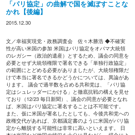
「パリ協定」の曲解で国を滅ぼすことな
かれ【後編】
2015.12.30
文／幸福実現党・政務調査会 佐々木勝浩 ◆不確実
性が高い米国の参加 米国はパリ協定をオバマ大統領
のレガシー（政治的遺産）とするため、議会の同意を
必要とせず大統領権限で署名できる「単独行政協定」
の範囲にとどめる必要がありましたが、大統領権限だ
けで本当に署名できるかどうかについては、異論があ
ります。 議会で過半数を占める共和党は、「パリ協
定はシュレッダーにかける」と徹底抗戦の構えを見せ
ており（12/23 毎日新聞）、議会の同意が必要となれ
ば、米国はパリ協定に署名することは不可能です。
また、仮に米国が署名したとしても、今後共和党への
政権交代があれば、京都議定書のように米国がパリ協
定から離脱する可能性は非常に高いといえます。 日
本は米国など他国の状況を十分に見ながら、場合によ