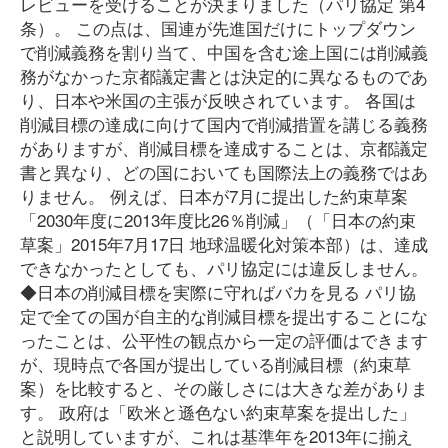
レビューを受けることが決まりました（パリ協定 第4
条）。 この点は、国連が先進国だけにトップダウン
で削減義務を割り当て、中国を含む途上国には削減義
務がなかった京都議定書とは決定的に異なるものであ
り、日本や米国の主張が反映されています。 各国は
削減目標の達成に向けて国内で削減措置を講じる義務
がありますが、削減目標を達成することは、京都議定
書と異なり、どの国においても国際法上の義務ではあ
りません。 例えば、日本が7月に提出した約束草案
「2030年度に2013年度比26％削減」（「日本の約束
草案」2015年7月17日 地球温暖化対策本部）は、達成
できなかったとしても、パリ協定には違反しません。
◆日本の削減目標を実際に守ればバカを見る パリ協
定で全ての国が自主的な削減目標を提出することにな
ったことは、公平性の観点から一定の評価はできます
が、現時点で各国が提出している削減目標（約束草
案）を比較すると、その厳しさには大きな差がありま
す。 政府は「欧米と遜色ない約束草案を提出した」
と説明していますが、これは基準年を2013年に揃え