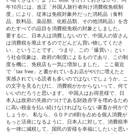
年10月には、改正「外国人旅行者向け消費税免税制
度」により、従来は免税対象外だった消耗品（食料
品、飲料品、薬品類、化粧品類、その他消耗品）を含
めたすべての品目を消費税免税の対象としました。
要するに、日本人は消費しないので、中国人の皆さん
は消費税を廃止するのでどんどん買い物してくださ
い、ということです。 つまり、この「爆買い」とい
う社会現象は、政府の制度によるものであり、この制
度を機に、免税店も一気に増加しました。 ここ最近
で「tax free」と書かれているお店がやけに増えたと
実感されている読者も多いのではないでしょうか。こ
の文字を見るたびに、消費税がかからないって、何て
いいのだろうと思います。 中国人はお得意様で、日
本人は政府の失政のつけである財政赤字を埋めるため
に高い税金を払い続けなければならない家畜か何かで
しょうか。 私なら、ＧＤＰの6割を占める個人消費が
もっと活発になるように、日本人に対して、消費税率
を一律に減税して、国民の皆様を幸福にしたいと思い