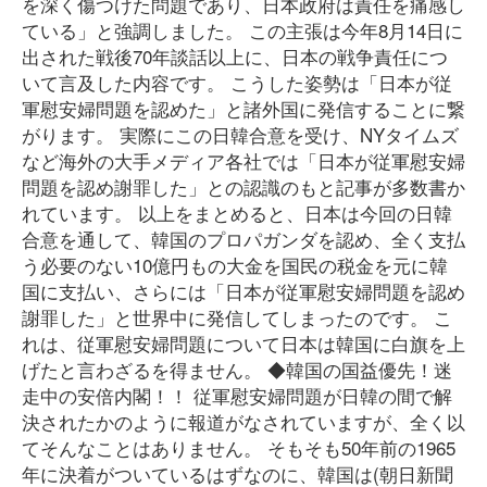
を深く傷つけた問題であり、日本政府は責任を痛感し
ている」と強調しました。 この主張は今年8月14日に
出された戦後70年談話以上に、日本の戦争責任につ
いて言及した内容です。 こうした姿勢は「日本が従
軍慰安婦問題を認めた」と諸外国に発信することに繋
がります。 実際にこの日韓合意を受け、NYタイムズ
など海外の大手メディア各社では「日本が従軍慰安婦
問題を認め謝罪した」との認識のもと記事が多数書か
れています。 以上をまとめると、日本は今回の日韓
合意を通して、韓国のプロパガンダを認め、全く支払
う必要のない10億円もの大金を国民の税金を元に韓
国に支払い、さらには「日本が従軍慰安婦問題を認め
謝罪した」と世界中に発信してしまったのです。 こ
れは、従軍慰安婦問題について日本は韓国に白旗を上
げたと言わざるを得ません。 ◆韓国の国益優先！迷
走中の安倍内閣！！ 従軍慰安婦問題が日韓の間で解
決されたかのように報道がなされていますが、全く以
てそんなことはありません。 そもそも50年前の1965
年に決着がついているはずなのに、韓国は(朝日新聞