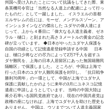
州国へ受け入れたことについて抗議をしてきた際、東
条英機司令官は「当然なる人道上の配慮によって行っ
たものだ」として一蹴しました。 イスラエルの首都
エルサレムの丘には、モーゼ、メンデルスゾーン、ア
インシュタインなどの傑出した ユダヤの偉人達にま
じって、上から４番目に「偉大なる人道主義者、ゼネ
ラル・樋口」と刻まれた高さ３メートルの黄金の記念
碑が立っています。 ◆日本がやったユダヤ人保護を
自国の功績として記憶遺産登録申請する中国 日本
は、樋口少将などの尽力によって2万7千人を超すユ
ダヤ難民を、上海の日本人居留区にあった無国籍難民
隔離区」で保護しました。 ところが、中国は上海で
行った日本のユダヤ人難民保護を封印し、「抗日戦争
勝利70周年」の一環として、中国が上海でユダヤ人
保護に貢献したかのように来年の3月にユネスコ記憶
遺産に申請しようとしています。 当時の中国大陸は
蒋介石率いる国民党政府であり、現在の中国共産党は
政権の座になければ、上海でユダヤ人を助けた歴史も
ありません。 中国は、ウソまでついて人道主義国家