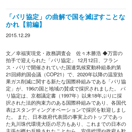
「パリ協定」の曲解で国を滅ぼすことな
かれ【前編】
2015.12.29
文／幸福実現党・政務調査会 佐々木勝浩 ◆万雷の
拍手で迎えられた「パリ協定」 12月12日、フラン
ス・パリで開催されていた国連気候変動枠組条約第
21回締約国会議（COP21）で、2020年以降の温室効
果ガス削減に関する新たな国際枠組みである「パリ協
定」が、196の国と地域の賛成で採択されました。 パ
リ協定は、京都議定書（1997年）以来18年ぶりに採
択された法的拘束力のある国際枠組みであり、各国代
表はスタンディングオベーションで採択を歓迎しまし
た。 また、日本政府代表団の事実上のトップであっ
た丸川珠代環境大臣の尽力もあり、これまでの日本の
主張が概ね反映されたことから、安倍総理や政府も歓