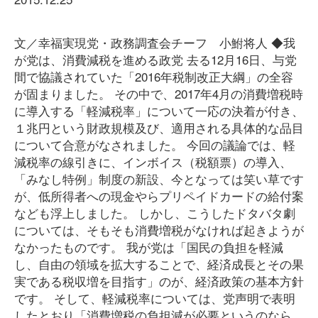
文／幸福実現党・政務調査会チーフ 小鮒将人 ◆我
が党は、消費減税を進める政党 去る12月16日、与党
間で協議されていた「2016年税制改正大綱」の全容
が固まりました。 その中で、2017年4月の消費増税時
に導入する「軽減税率」について一応の決着が付き、
１兆円という財政規模及び、適用される具体的な品目
について合意がなされました。 今回の議論では、軽
減税率の線引きに、インボイス（税額票）の導入、
「みなし特例」制度の新設、今となっては笑い草です
が、低所得者への現金やらプリペイドカードの給付案
なども浮上しました。 しかし、こうしたドタバタ劇
については、そもそも消費増税がなければ起きようが
なかったものです。 我が党は「国民の負担を軽減
し、自由の領域を拡大することで、経済成長とその果
実である税収増を目指す」のが、経済政策の基本方針
です。 そして、軽減税率については、党声明で表明
したとおり「消費増税の負担減が必要というのなら、