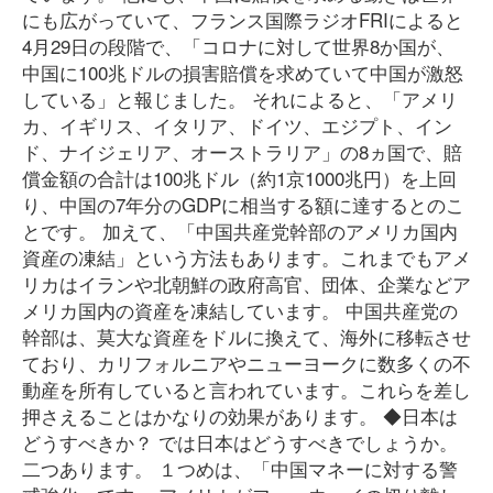
にも広がっていて、フランス国際ラジオFRIによると
4月29日の段階で、「コロナに対して世界8か国が、
中国に100兆ドルの損害賠償を求めていて中国が激怒
している」と報じました。 それによると、「アメリ
カ、イギリス、イタリア、ドイツ、エジプト、イン
ド、ナイジェリア、オーストラリア」の8ヵ国で、賠
償金額の合計は100兆ドル（約1京1000兆円）を上回
り、中国の7年分のGDPに相当する額に達するとのこ
とです。 加えて、「中国共産党幹部のアメリカ国内
資産の凍結」という方法もあります。これまでもアメ
リカはイランや北朝鮮の政府高官、団体、企業などア
メリカ国内の資産を凍結しています。 中国共産党の
幹部は、莫大な資産をドルに換えて、海外に移転させ
ており、カリフォルニアやニューヨークに数多くの不
動産を所有していると言われています。これらを差し
押さえることはかなりの効果があります。 ◆日本は
どうすべきか？ では日本はどうすべきでしょうか。
二つあります。 １つめは、「中国マネーに対する警