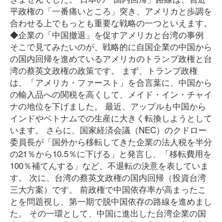
平政権の「一番痛いところ」突き、アメリカと歩調を
合わせる上でもっとも重要な戦略の一つといえます。
◆企業の「中国撤退」を促すアメリカと台湾の事例
そこで見てみたいのが、戦略的に自国企業の中国から
の国内回帰を進めているアメリカのトランプ政権と台
湾の蔡英文政権の政策です。 まず、トランプ政権
は、「アメリカ・ファースト」を合言葉に、中国から
の輸入品への関税を高くして、メイド・イン・チャイ
ナの地位を下げました。 最近、アップルも中国から
インドやベトナムでの生産に大きく転換しようとして
います。 さらに、国家経済会議（NEC）のクドロー
委員長が「国外から移転してきた企業の法人税を半分
の21％から10.5％に下げる」と発言し、「移転費用を
100％補てんする」など、不退転の決意を表していま
す。 次に、台湾の蔡英文政権の国内回帰（投資台湾
三大方案）です。 前政権で中国依存率が高まったこ
とを問題視し、第一期で脱中国依存の路線を進めまし
た。 その一環として、中国に進出した台湾企業の国