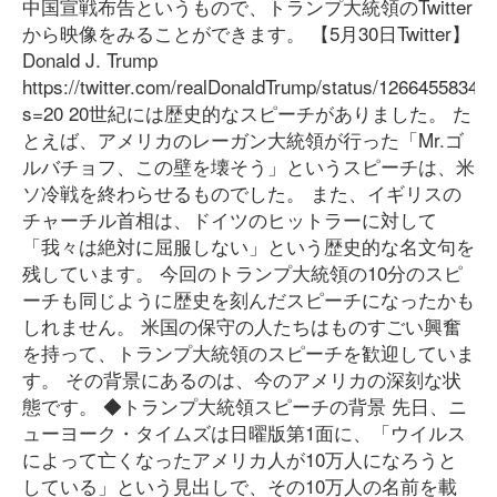
中国宣戦布告というもので、トランプ大統領のTwitter
から映像をみることができます。 【5月30日Twitter】
Donald J. Trump
https://twitter.com/realDonaldTrump/status/1266455834
s=20 20世紀には歴史的なスピーチがありました。 た
とえば、アメリカのレーガン大統領が行った「Mr.ゴ
ルバチョフ、この壁を壊そう」というスピーチは、米
ソ冷戦を終わらせるものでした。 また、イギリスの
チャーチル首相は、ドイツのヒットラーに対して
「我々は絶対に屈服しない」という歴史的な名文句を
残しています。 今回のトランプ大統領の10分のスピ
ーチも同じように歴史を刻んだスピーチになったかも
しれません。 米国の保守の人たちはものすごい興奮
を持って、トランプ大統領のスピーチを歓迎していま
す。 その背景にあるのは、今のアメリカの深刻な状
態です。 ◆トランプ大統領スピーチの背景 先日、ニ
ューヨーク・タイムズは日曜版第1面に、「ウイルス
によって亡くなったアメリカ人が10万人になろうと
している」という見出しで、その10万人の名前を載