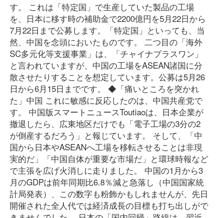
す。 これは「特定国」で生産していた製品の工場
を、日本に移す時の補助金で2200億円を5月22日から
7月22日まで公募します。「特定国」といっても、当
然、中国を念頭においたものです。 二つ目の「海外
SC多元化等支援事業」は、「チャイナプラスワン」
と言われていますが、中国の工場をASEAN諸国に分
散させたりすることを想定しています。公募は5月26
日から6月15日までです。 ◆「痛いところを突かれ
た」中国 これに敏感に反応したのは、中国共産党で
す。 中国版スマートニュースToutiaoは、日本企業が
撤退したら、広東地区だけでも「電子工場の3分の2
が倒産するだろう」と報じています。 そして、「中
国から日本やASEANへ工場を移転させることは非現
実的だ」「中国自体が重要な市場だ」と環球時報など
で主張を広げ火消しに走りました。 中国の1月から3
月のGDPは前年同期比6.8％減と急落し（中国国家統
計局発表）、この数字も粉飾かもしれませんが、先日
開催された全人代では経済成長の目標も打ち出しがで
きませんでした。 日本の「国内回帰」路線は、習近