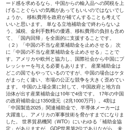
ード感を求めるなら、中国からの輸入品への関税を上
げることぐらいの気概があってもいいのではないでし
ょうか。 移転費用を政府が補てんすることも考えて
いいと思います。 単なる立地補助金で終わらないよ
う、減税、金利手数料の優遇、移転費用の負担も含め
て、「国内回帰」を全面的に支援することです。
（２）「中国の不当な産業補助金を止めさせる」 次
に「中国の不当な産業補助金を止めさせる」ことで
す。アメリカや欧州と協力し、国際社会から中国にプ
レッシャーを与える必要もあります。 産業補助金は
どこの国でもやっているのですが、中国の場合はケタ
がまったく違い、市場の公正な競争を大きく歪めてい
ます。 中国の上場企業に対して、中国政府と地方自
治体が出す産業補助金は10年で4倍です。 17年の中国
の政府補助金は1350億元（2兆1000万円）。4割は
「中国製造2025」関連補助金で、半導体メーカーは
大躍進し、アメリカの軍事技術を脅かすまでになりま
した。 世界貿易機関（WTO）にいわゆる「補助金協
定」がありますが、GDP世界第2位でありながら、未