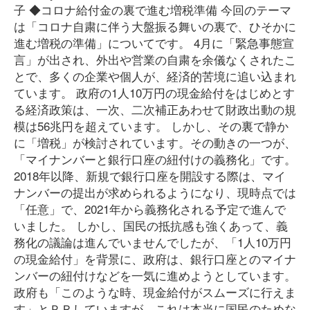
子 ◆コロナ給付金の裏で進む増税準備 今回のテーマ
は「コロナ自粛に伴う大盤振る舞いの裏で、ひそかに
進む増税の準備」についてです。 4月に「緊急事態宣
言」が出され、外出や営業の自粛を余儀なくされたこ
とで、多くの企業や個人が、経済的苦境に追い込まれ
ています。 政府の1人10万円の現金給付をはじめとす
る経済政策は、一次、二次補正あわせて財政出動の規
模は56兆円を超えています。 しかし、その裏で静か
に「増税」が検討されています。その動きの一つが、
「マイナンバーと銀行口座の紐付けの義務化」です。
2018年以降、新規で銀行口座を開設する際は、マイ
ナンバーの提出が求められるようになり、現時点では
「任意」で、2021年から義務化される予定で進んで
いました。 しかし、国民の抵抗感も強くあって、義
務化の議論は進んでいませんでしたが、「1人10万円
の現金給付」を背景に、政府は、銀行口座とのマイナ
ンバーの紐付けなどを一気に進めようとしています。
政府も「このような時、現金給付がスムーズに行えま
す」とＰＲしていますが、これは本当に国民のためな