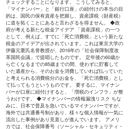
チェックすることになります。 こうしてみると、
「マイナンバー」と「銀行口座」の紐付けの本当の目
的は、国民の保有資産を把握し、資産課税（財産税）
に道を拓くことにあると言わざるを得ません。 ◆政
府が考える新たな税金アイデア 「資産課税」の一つ
として、例えば、すでに「死亡消費税」という新たな
税金のアイデアが出されています。これは東京大学の
伊藤元重氏名誉教授が、2016年の「社会保障制度改
革国民会議」で提唱したものです。 定年後の60歳か
ら亡くなるまでの85歳までの間、使わずに貯蓄して
いた遺産から、そのお金を消費していれば払っていた
と考えられる消費税分のお金を、「死亡消費税」とし
て払ってもうというものです。 要するに、マイナン
バーが口座に紐付けすると、「増税のインフラ」が整
うわけです。 ◆マイナンバーの情報漏洩リスク ちな
みに、日本で普及を急いでいるマイナンバーですが、
海外では共通番号制があり、様々な個人情報が一気に
流出した事例があり見直しが進んでいます。 アメリ
カでは、社会保障番号（ソーシャル・セキュリティ・