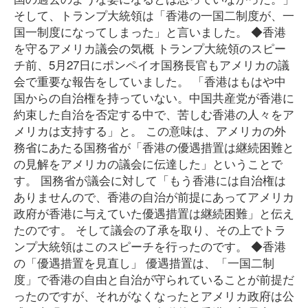
そして、トランプ大統領は「香港の一国二制度が、一
国一制度になってしまった」と言いました。 ◆香港
を守るアメリカ議会の気概 トランプ大統領のスピー
チ前、5月27日にポンペイオ国務長官もアメリカの議
会で重要な報告をしていました。 「香港はもはや中
国からの自治権を持っていない。中国共産党が香港に
約束した自治を否定する中で、苦しむ香港の人々をア
メリカは支持する」と。 この意味は、アメリカの外
務省にあたる国務省が「香港の優遇措置は継続困難と
の見解をアメリカの議会に伝達した」ということで
す。 国務省が議会に対して「もう香港には自治権は
ありませんので、香港の自治が前提にあってアメリカ
政府が香港に与えていた優遇措置は継続困難」と伝え
たのです。 そして議会の了承を取り、その上でトラ
ンプ大統領はこのスピーチを行ったのです。 ◆香港
の「優遇措置を見直し」 優遇措置は、「一国二制
度」で香港の自由と自治が守られていることが前提だ
ったのですが、それがなくなったとアメリカ政府は公