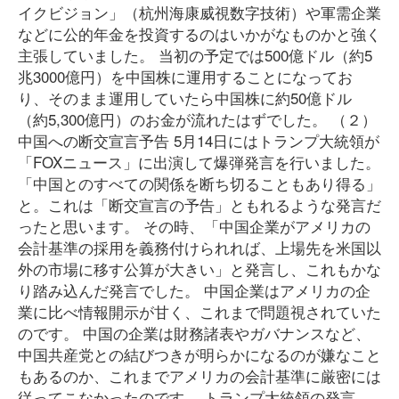
イクビジョン」（杭州海康威視数字技術）や軍需企業
などに公的年金を投資するのはいかがなものかと強く
主張していました。 当初の予定では500億ドル（約5
兆3000億円）を中国株に運用することになってお
り、そのまま運用していたら中国株に約50億ドル
（約5,300億円）のお金が流れたはずでした。 （２）
中国への断交宣言予告 5月14日にはトランプ大統領が
「FOXニュース」に出演して爆弾発言を行いました。
「中国とのすべての関係を断ち切ることもあり得る」
と。これは「断交宣言の予告」ともれるような発言だ
ったと思います。 その時、「中国企業がアメリカの
会計基準の採用を義務付けられれば、上場先を米国以
外の市場に移す公算が大きい」と発言し、これもかな
り踏み込んだ発言でした。 中国企業はアメリカの企
業に比べ情報開示が甘く、これまで問題視されていた
のです。 中国の企業は財務諸表やガバナンスなど、
中国共産党との結びつきが明らかになるのが嫌なこと
もあるのか、これまでアメリカの会計基準に厳密には
従ってこなかったのです。 トランプ大統領の発言