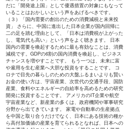
だに「開発途上国」として優遇措置の対象にもなって
いることはおかしいという声をあげるべきです。
（３）「国内需要の創出のための消費減税と未来投
資」 さらに、中国に進出した日本企業が国内回帰に
二の足を踏む理由として、「日本は消費税が上がった
し、電気代も高い」という声をよく聴きます。 日本
国内の需要を喚起するために最も有効なことは、消費
減税です。GDPの6割の国内消費を喚起し、ビジネス
チャンスを増やすことです。 もう一つは、未来に富
や雇用を生む産業へ大胆な投資をすることです。 コ
ロナで目先の暮らしのための大盤ふるまいよりも賢い
お金の使い方は、宇宙産業、次世代の交通手段、国防
産業、食料やエネルギーの自給率を高めるための研究
開発に投資することです。 アメリカのIT企業や航空
宇宙産業など、新産業の多くは、政府機関や軍事研究
分野から出てきています。 家電や自動車の生産拠点
を中国と取り合うだけでなく、日本にある技術の種か
ら高付加価値の産業を育てられるとなれば、日本への