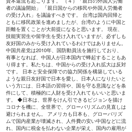
資本還流も起こります。 （４）「親日の外国人労働
者の議論開始」 「親日国からの移民や外国人労働者
の受け入れ」を議論すべきです。 台湾は国内回帰と
ともに移民政策を進めましたが、台湾のように中国と
距離を置くことが大前提になると思います。 現在、
技能実習生や留学生を受け入れていますが、必ずしも
友好国のみから受け入れているわけではありません。
中国共産党は2010年、国防動員法を施行しており、
有事となれば、中国人が日本国内で蜂起することもあ
り得ます。私たちは、中国からの受け入れ拡大は反対
です。 日本と安全保障での協力関係を構築している
ような親日友好国で日本を愛し、日本人になりたいと
いう方には、日本語の習得や、国を守る意識などを条
件にして、積極的に人財を受け入れてもいいと思いま
す。 ◆日本は、世界をけん引できるビジョンを描け
コロナを機に、全世界で、グローバリズムの見直しは
避けられません。 アメリカも日本も、グローバリズ
ムで国内産業が壊滅され、人件費の安い中国などに流
れ、国内に税金を払わない企業が栄え、国内の雇用が