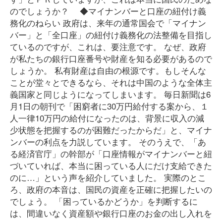
のでしょうか？ ◆マイナンバーと口座の紐付け義
務化のねらい 政府は、来年の通常国会で「マイナン
バー」と「全口座」の紐付け義務化の法整備を目指し
ているのですが、これは、要注意です。 なぜ、政府
が私たちの銀行口座番号や財産を知る必要があるので
しょうか。 私有財産は自由の根源です。もしそんな
ことが堂々とできるなら、それは中国のような全体主
義国家と同じようになってしまいます。 毎日新聞は6
月1日の朝刊で「困窮者に30万円給付する案から、１
人一律10万円の給付になったのは、背景に収入の減
少状態を把握するのが困難だったからだ」と、マイナ
ンバーの利点を力説しています。 そのうえで、「あ
る経済官庁」の幹部が「口座情報がマイナンバーと紐
づいていれば、本当に困っている人にだけ支給できた
のに…」という声を紹介していました。 実際のとこ
ろ、政府の本音は、国民の資産を正確に把握したいの
でしょう。 「困っているかどうか」を判断するに
は、間違いなく資産額や銀行口座のお金の出し入れを