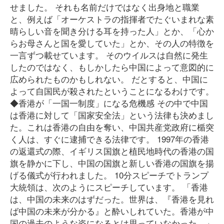
せました。 それも名前だけではなく出身地と職業
と、例えば「オーケストラの指揮者でたぐいまれな素
晴らしい音を聞き分ける耳を持った人」とか、「心か
らお母さんと国を愛していた」とか、その人の特徴を
一言ずつ載せています。 そのウイルスは自然に発生
したのではなく、もしかしたら中国によって意図的に
広められたものかもしれない。 だとすると、中国に
よって自国民が殺されたということになるわけです。
◆香港が「一国一制度」になる危機感 その中で中国
は香港に対して「国家安全法」という法律も決めまし
た。これは香港の自由を奪い、中国共産党政府に楯突
く人は、すぐに逮捕できる法律です。 1997年の香港
の返還式の際、イギリス国旗と植民地時代の香港の国
旗を静かに下し、中国の国旗と新しい香港の国旗を揚
げる儀式が行われました。 10分スピーチでトランプ
大統領は、次のようにスピーチしています。 「香港
は、中国の未来のはずだった。世界は、『香港を見れ
ば中国の未来が分かる』と酔いしれていた。香港が中
国の過去のような姿になるとは思っていなかった。」