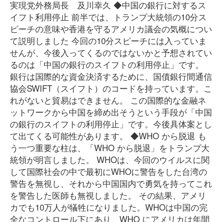
実現党外務局長 及川幸久 ◆中国の銀行に対するス
イフト利用停止 前半では、トランプ大統領の10分ス
ピーチの意味や香港を守るアメリカ議会の気概につい
て説明しました 今回の10分スピーチには入っていま
せんが、今後入ってくるのではないかと予想されてい
るのは「中国の銀行のスイフトの利用停止」です。
銀行は国際的な資金決済するために、国債銀行間通信
協会SWIFT（スイフト）のコードを持っています。こ
れがないと貿易はできません。 この国際的な金融ネ
ットワークから中国を締め出そうという手段が「中国
の銀行のスイフトの利用停止」です。今後具体案とし
て出てくる可能性があります。 ◆WHO から脱退 も
う一つ重要な柱は、「WHO から脱退」をトランプ大
統領が明言しました。 WHOは、今回のウイルスに関
して国際社会の中で最初にWHOに警告をした台湾の
警告を無視し、それから中国国内で勇気を持ってこれ
を警告した医師も無視しました。 その結果、アメリ
カでも10万人が犠牲になりました。WHOは中国の完
全なコントロール下にあり、WHO にアメリカは年間