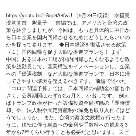
https://youtu.be/–Sop9A8fwU （5月29日収録） 幸福実
現党党首 釈量子 前編では、アメリカと台湾の政
策を紹介しましたが、今回は、もっと具体的に中国か
ら日本企業を国内回帰させるためにどうしたらいいの
かを探って参ります。 ◆日本経済を復活させる政策
（１）国内回帰を促す大胆な推進プランを！ まず、
中国にある日本の工場が国内回帰したくなるような政
策を総動員して、産業構造をイノベーションし、企業
への「優遇税制」など大胆な推進プランで、日本に帰
ってきやすい環境を整えるべきです。 前編で述べた
「コロナ関連予算」では、日本回帰の補助金の額も小
さく、公募期間はわずか2カ月と、小出しです。 例え
ばトランプ政権が行った設備投資全額控除の「即時償
却」や、法人税や固定資産税の減免も取り入れてはど
うでしょうか。 また、台湾の蔡英文政権が行ったよ
うに、移転に伴う融資への金利や手数料への補助を3
年から7年くらい行うことも必要だと思います。 スピ