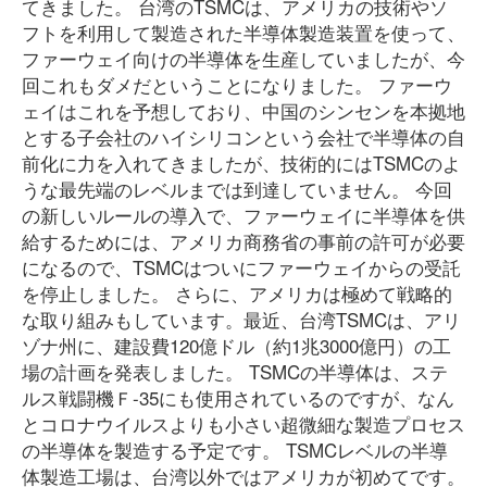
てきました。 台湾のTSMCは、アメリカの技術やソ
フトを利用して製造された半導体製造装置を使って、
ファーウェイ向けの半導体を生産していましたが、今
回これもダメだということになりました。 ファーウ
ェイはこれを予想しており、中国のシンセンを本拠地
とする子会社のハイシリコンという会社で半導体の自
前化に力を入れてきましたが、技術的にはTSMCのよ
うな最先端のレベルまでは到達していません。 今回
の新しいルールの導入で、ファーウェイに半導体を供
給するためには、アメリカ商務省の事前の許可が必要
になるので、TSMCはついにファーウェイからの受託
を停止しました。 さらに、アメリカは極めて戦略的
な取り組みもしています。最近、台湾TSMCは、アリ
ゾナ州に、建設費120億ドル（約1兆3000億円）の工
場の計画を発表しました。 TSMCの半導体は、ステ
ルス戦闘機Ｆ-35にも使用されているのですが、なん
とコロナウイルスよりも小さい超微細な製造プロセス
の半導体を製造する予定です。 TSMCレベルの半導
体製造工場は、台湾以外ではアメリカが初めてです。