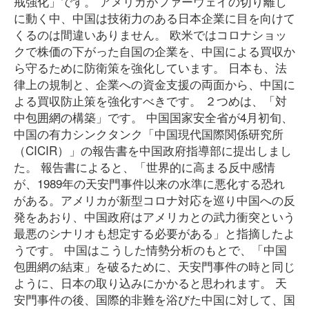
戒強化」です。 アメリカがファーウェイの切り離し
に動く中、中国は技術力のある日本企業に目を向けて
くるのは間違いありません。 欧米ではコロナショッ
クで株価の下がった自国の企業を、中国による買収か
ら守るために防衛策を強化しています。 日本も、法
律上の規制と、企業への資金支援の両面から、中国に
よる買収防止策を強化すべきです。 ２つめは、「対
中包囲網の構築」です。 中国国家安全省が4月初旬、
中国の有力シンクタンク「中国現代国際関係研究所
（CICIR）」の報告書を中国政府指導部に提出しまし
た。 報告書によると、「世界的に高まる反中感情
が、1989年の天安門事件以来の水準に悪化する恐れ
がある。アメリカが新型コロナ対応を巡り中国への反
発をあおり、中国政府はアメリカとの武力衝突という
最悪のシナリオも想定する必要がある」と指摘したよ
うです。 中国はこうした情勢分析のもとで、「中国
包囲網の結束」を破るために、天安門事件の時と同じ
ように、日本の取り込みにかかると思われます。 天
安門事件の後、国際的非難を浴びた中国に対して、国