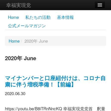
幸福実現党
メンバーズページ
Home
私たちの活動
基本情報
公式メールマガジン
党員
寄付
Home
/
2020年 June
お問い合わせ
2020年 June
幸福の科学グループ
マイナンバーと口座紐付けは、コロナ自
粛に伴う増税準備！【前編】
2020.06.30
https://youtu.be/B8iTRnNncKQ 幸福実現党党首 釈量