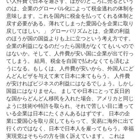
い人件費で日本を通さず、ほかのところに売るという
のは、企業のグローバル化によって税金逃れの体制を
意味します。これを国内に税金を払ってくれる体制と
戻す必要がある。薄れてしまった愛国心を企業に取り
戻してほしい。」 グローバリズムとは、企業の利益
のほうが国の国益よりも上に立つという考え方です。
企業の利益になるのだったら国境がなくてもいいので
はないか。そして、人件費が安い国に企業が出て行っ
てしまう。 結局、税金を自国で払わなくても済むよ
うになる。もしくは、人件費が安いから、外国人にど
んどんビザを与えて来て日本に来てもらう。 人件費
が安ければビジネスの利益にはなるでしょう。しかし
国益にはなりません。 ましてや日本にとって反日的
な国からどんどん移民を入れた場合、アメリカと同じ
ように技術や特許を取られ、それで苦しい目に遭って
いる企業は日本にたくさんあるはずです。 日本の企
業に愛国心を取り戻してもらって、安易に海外に出て
行くのではなく、日本で日本人を雇ってもらう。幸福
実現党はそちらの方を強く訴えています。 これは