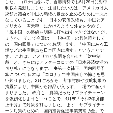
した。 コロナに続いて、香港情勢でも5月29日に対中
制裁を発動しました。注目したいのは、アメリカは大
統領と議会が中国の覇権の暴走を止めるために一丸と
なっていることです。 日本の安倍政権も、中国とア
メリカを「両天秤」にかけるような外交をやめて、
「脱中国」の路線を明確に打ち出すべきではないでし
ょうか。 そこで今回は、「脱中国」の具体策として
の「国内回帰」についてお話します。「中国にある工
場などの生産拠点を日本国内に戻す」ということで
す。 これは、アメリカと歩調を合わせた「対中制
裁」と、さらにはアフターコロナの「日本経済復活の
切り札」にもなります。 ◆第一次補正、国内回帰予
算について 日本は「コロナ」で中国依存の怖さを思
い知りました。2月ごろから、都市封鎖や渡航制限の
措置により、中国から部品が入らず、工場の生産が止
まりました。 政府も、脆弱だったサプライチェーン
を強靭化しようということで、4月末「令和2年度補
正予算」で対策を打ちました。 まず、サプライチェ
ーン対策のための「国内投資促進事業費補助金」で