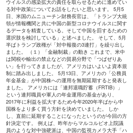
ウイルスの感染拡大の責任を取らせるために進めてい
る対中政策についてお話をしたいと思います。 5月5
日、米国のムニューチン財務長官は、「トランプ大統
領が情報機関と共に中国の新型コロナウイルスに関す
るデータを精査している。そして中国を罰するための
選択肢を検討している」と述べました。 そして、5月
半ばトランプ政権が「対中報復の3連打」を繰り出し
ました。 （１）「金融制裁」の動き これまで、米中
は関税や輸出の禁止などの貿易分野で「つばぜりあ
い」を行ってきましたが、アメリカはいよいよ資本規
制に踏み出しました。 5月13日、アメリカの「公務員
年金基金」が中国株への運用を無期延期すると発表し
ました。 アメリカには「連邦退職貯蓄（FRTIB）」
という連邦職員や軍人の年金運用の基金があり、
2017年に利益を拡大するため今年2020年半ばから中
国株をより多く買う方針を決めていました。 しか
し、直前に延期することになったというのが今回の方
針決定です。 例えば、昨年からマルコルビオ上院議
員のような対中強硬派は、中国の監視カメラ大手「ハ