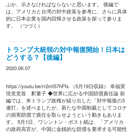
ぶか、示さなければならないと思います。 後編で
は、アメリカと台湾の対中政策を参考に、さらに具体
的に日本企業を国内回帰させる政策を探って参りま
す。 （つづく）
トランプ大統領の対中報復開始！日本は
どうする？【後編】
2020.06.07
https://youtu.be/rr2mI57hFfs （5月19日収録） 幸福実
現党党首 釈量子 ◆世界に広がる中国賠償責任論 前
編では、米トランプ政権が繰り出した「対中報復の3
連打」を述べましたが、新たな中国制裁としてコロナ
の損害賠償で責任を取らせようという動きもありま
す。 5月1日、ワシントン・ポスト紙は、「アメリカ
の政府高官が、中国に金銭的な賠償を要求する可能性