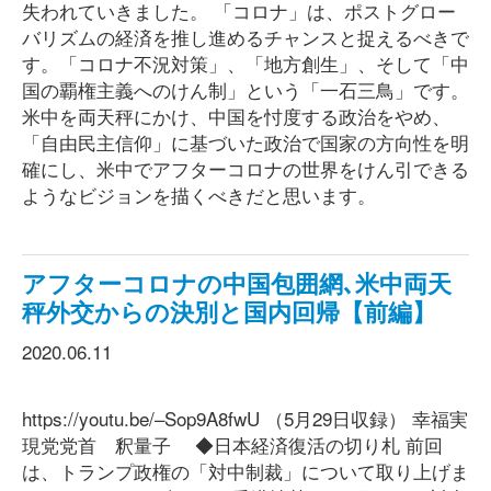
失われていきました。 「コロナ」は、ポストグロー
バリズムの経済を推し進めるチャンスと捉えるべきで
す。「コロナ不況対策」、「地方創生」、そして「中
国の覇権主義へのけん制」という「一石三鳥」です。
米中を両天秤にかけ、中国を忖度する政治をやめ、
「自由民主信仰」に基づいた政治で国家の方向性を明
確にし、米中でアフターコロナの世界をけん引できる
ようなビジョンを描くべきだと思います。
アフターコロナの中国包囲網､米中両天
秤外交からの決別と国内回帰【前編】
2020.06.11
https://youtu.be/–Sop9A8fwU （5月29日収録） 幸福実
現党党首 釈量子 ◆日本経済復活の切り札 前回
は、トランプ政権の「対中制裁」について取り上げま