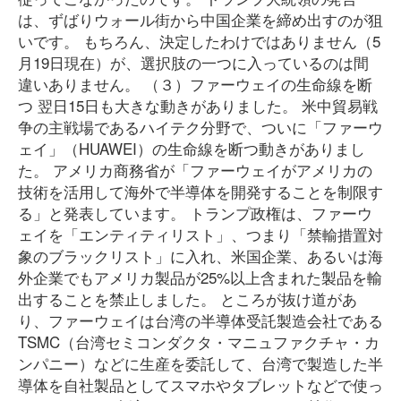
は、ずばりウォール街から中国企業を締め出すのが狙
いです。 もちろん、決定したわけではありません（5
月19日現在）が、選択肢の一つに入っているのは間
違いありません。 （３）ファーウェイの生命線を断
つ 翌日15日も大きな動きがありました。 米中貿易戦
争の主戦場であるハイテク分野で、ついに「ファーウ
ェイ」（HUAWEI）の生命線を断つ動きがありまし
た。 アメリカ商務省が「ファーウェイがアメリカの
技術を活用して海外で半導体を開発することを制限す
る」と発表しています。 トランプ政権は、ファーウ
ェイを「エンティティリスト」、つまり「禁輸措置対
象のブラックリスト」に入れ、米国企業、あるいは海
外企業でもアメリカ製品が25%以上含まれた製品を輸
出することを禁止しました。 ところが抜け道があ
り、ファーウェイは台湾の半導体受託製造会社である
TSMC（台湾セミコンダクタ・マニュファクチャ・カ
ンパニー）などに生産を委託して、台湾で製造した半
導体を自社製品としてスマホやタブレットなどで使っ