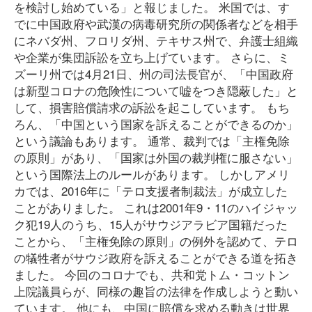
を検討し始めている」と報じました。 米国では、す
でに中国政府や武漢の病毒研究所の関係者などを相手
にネバダ州、フロリダ州、テキサス州で、弁護士組織
や企業が集団訴訟を立ち上げています。 さらに、ミ
ズーリ州では4月21日、州の司法長官が、「中国政府
は新型コロナの危険性について嘘をつき隠蔽した」と
して、損害賠償請求の訴訟を起こしています。 もち
ろん、「中国という国家を訴えることができるのか」
という議論もあります。 通常、裁判では「主権免除
の原則」があり、「国家は外国の裁判権に服さない」
という国際法上のルールがあります。 しかしアメリ
カでは、2016年に「テロ支援者制裁法」が成立した
ことがありました。 これは2001年9・11のハイジャッ
ク犯19人のうち、15人がサウジアラビア国籍だった
ことから、「主権免除の原則」の例外を認めて、テロ
の犠牲者がサウジ政府を訴えることができる道を拓き
ました。 今回のコロナでも、共和党トム・コットン
上院議員らが、同様の趣旨の法律を作成しようと動い
ています。 他にも、中国に賠償を求める動きは世界