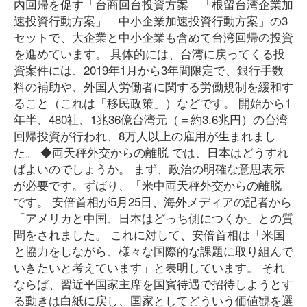
内回帰を促す「台商回台投資方案」「根留台湾企業加
速投資行動方案」「中小企業加速投資行動方案」の3
セットで、大企業と中小企業も含めて台湾回帰の投資
を進めています。 具体的には、台湾に戻ってくる投
資案件には、2019年1月から3年間限定で、銀行手数
料の補助や、外国人労働者に関する労働規制を緩和す
ること（これは「移民政策」）などです。 開始から1
年半、480社、1兆36億台湾元（＝約3.6兆円）の台湾
回帰投資が行われ、8万人以上の雇用が生まれまし
た。 ◆両天秤外交からの離脱 では、日本はどうすれ
ばよいのでしょうか。 まず、政治の明確な意思表示
が必要です。ずばり、「米中両天秤外交からの離脱」
です。 安倍首相が5月25日、海外メディアの記者から
「アメリカと中国、日本はどっち側につくか」との質
問をされました。 これに対して、安倍首相は「米国
と協力をしながら、様々な国際的な課題に取り組んで
いきたいと考えています」と表明しています。 それ
ならば、習近平国家主席を国賓待遇で招待しようとす
る動きは白紙に戻し、国家としてどういう価値観を選