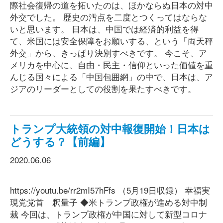
際社会復帰の道を拓いたのは、ほかならぬ日本の対中
外交でした。 歴史の汚点を二度とつくってはならな
いと思います。 日本は、中国では経済的利益を得
て、米国には安全保障をお願いする、という「両天秤
外交」から、きっぱり決別すべきです。 今こそ、ア
メリカを中心に、自由・民主・信仰といった価値を重
んじる国々による「中国包囲網」の中で、日本は、ア
ジアのリーダーとしての役割を果たすべきです。
トランプ大統領の対中報復開始！日本は
どうする？【前編】
2020.06.06
https://youtu.be/rr2mI57hFfs （5月19日収録） 幸福実
現党党首 釈量子 ◆米トランプ政権が進める対中制
裁 今回は、トランプ政権が中国に対して新型コロナ