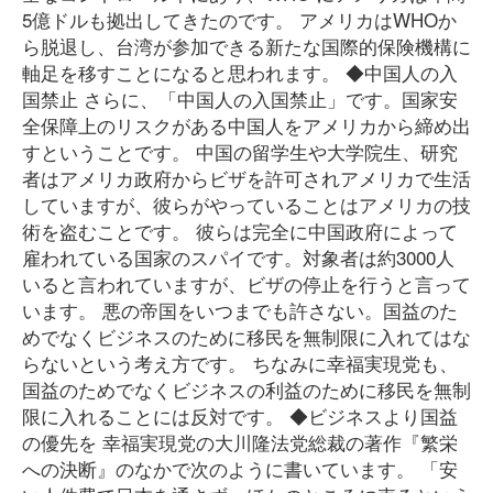
5億ドルも拠出してきたのです。 アメリカはWHOか
ら脱退し、台湾が参加できる新たな国際的保険機構に
軸足を移すことになると思われます。 ◆中国人の入
国禁止 さらに、「中国人の入国禁止」です。国家安
全保障上のリスクがある中国人をアメリカから締め出
すということです。 中国の留学生や大学院生、研究
者はアメリカ政府からビザを許可されアメリカで生活
していますが、彼らがやっていることはアメリカの技
術を盗むことです。 彼らは完全に中国政府によって
雇われている国家のスパイです。対象者は約3000人
いると言われていますが、ビザの停止を行うと言って
います。 悪の帝国をいつまでも許さない。国益のた
めでなくビジネスのために移民を無制限に入れてはな
らないという考え方です。 ちなみに幸福実現党も、
国益のためでなくビジネスの利益のために移民を無制
限に入れることには反対です。 ◆ビジネスより国益
の優先を 幸福実現党の大川隆法党総裁の著作『繁栄
への決断』のなかで次のように書いています。 「安