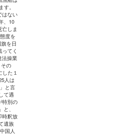
ます。
ではない
年、10
死亡しま
た態度を
国旗を日
戦ってく
違法操業
 その
亡した１
5人は
」と言
として遇
が特別の
」と、
即時釈放
て遺族
中国人