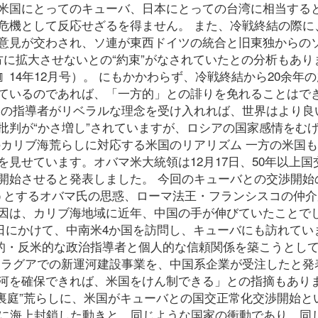
米国にとってのキューバ、日本にとっての台湾に相当する
危機として反応せざるを得ません。 また、冷戦終結の際に
意見が交わされ、ソ連が東西ドイツの統合と旧東独からの
方に拡大させないとの“約束”がなされていたとの分析もあり
ｰｽﾞ･ﾘﾎﾟｰﾄ』14年12月号）。 にもかかわらず、冷戦終結から20余
ているのであれば、「一方的」との誹りを免れることはで
アの指導者がリベラルな理念を受け入れれば、世界はより良
批判が“かさ増し”されていますが、ロシアの国家感情をむ
のカリブ海荒らしに対応する米国のリアリズム 一方の米国
見せています。オバマ米大統領は12月17日、50年以上国
開始させると発表しました。 今回のキューバとの交渉開始
うとするオバマ氏の思惑、ローマ法王・フランシスコの仲介
因は、カリブ海地域に近年、中国の手が伸びていたことで
23日にかけて、中南米4か国を訪問し、キューバにも訪れてい
翼的・反米的な政治指導者と個人的な信頼関係を築こうとし
カラグアでの新運河建設事業を、中国系企業が受注したと発
河を確保できれば、米国をけん制できる」との指摘もあり
の“裏庭”荒らしに、米国がキューバとの国交正常化交渉開始と
年に海上封鎖した動きと、同じような国家の衝動であり、同