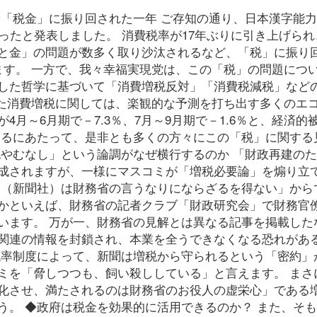
◆「税金」に振り回された一年 ご存知の通り、日本漢字能
ったと発表しました。 消費税率が17年ぶりに引き上げられ
と金」の問題が数多く取り沙汰されるなど、「税」に振り
ます。 一方で、我々幸福実現党は、この「税」の問題につ
した哲学に基づいて「消費増税反対」「消費税減税」など
れた消費増税に関しては、楽観的な予測を打ち出す多くのエ
月～6月期で－7.3％、7月～9月期で－1.6％と、経済的
返るにあたって、是非とも多くの方々にこの「税」に関する
税やむなし」という論調がなぜ横行するのか 「財政再建の
成されますが、一様にマスコミが「増税必要論」を煽り立
ミ（新聞社）は財務省の言うなりにならざるを得ない」から
かといえば、財務省の記者クラブ「財政研究会」で財務官
います。 万が一、財務省の見解とは異なる記事を掲載した
関連の情報を封鎖され、本業を全うできなくなる恐れがあ
税率制度によって、新聞は増税から守られるという「密約」
ミを「脅しつつも、飼い殺ししている」と言えます。 まさ
化させ、満たされるのは財務省のお役人の虚栄心」である
う。 ◆政府は税金を効果的に活用できるのか？ また、そ