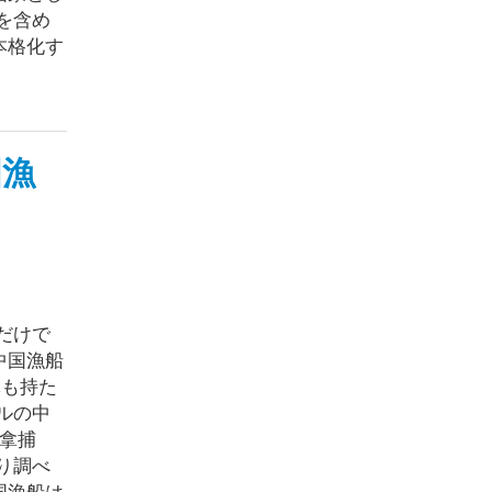
を含め
本格化す
国漁
だけで
中国漁船
軍隊も持た
ルの中
く拿捕
り調べ
国漁船は