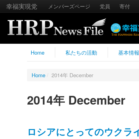
幸福実現党
メンバーズページ
党員
寄付
Home
私たちの活動
基本情
Home
/
2014年 December
2014年 December
ロシアにとってのウクラ