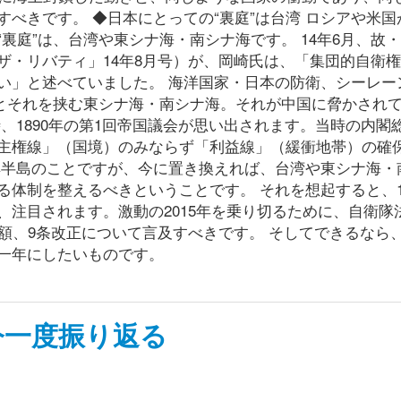
べきです。 ◆日本にとっての“裏庭”は台湾 ロシアや米国
裏庭”は、台湾や東シナ海・南シナ海です。 14年6月、故
ザ・リバティ」14年8月号）が、岡崎氏は、「集団的自衛
い」と述べていました。 海洋国家・日本の防衛、シーレー
湾とそれを挟む東シナ海・南シナ海。それが中国に脅かされ
、1890年の第1回帝国議会が思い出されます。当時の内閣
主権線」（国境）のみならず「利益線」（緩衝地帯）の確
鮮半島のことですが、今に置き換えれば、台湾や東シナ海・
体制を整えるべきということです。 それを想起すると、1
注目されます。激動の2015年を乗り切るために、自衛隊
額、9条改正について言及すべきです。 そしてできるなら
一年にしたいものです。
今一度振り返る