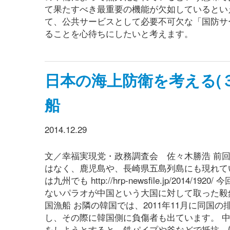
て果たすべき最重要の機能が欠如しているとい
て、公共サービスとして必要不可欠な「国防サ
ることを心待ちにしたいと考えます。
日本の海上防衛を考える(
船
2014.12.29
文／幸福実現党・政務調査会 佐々木勝浩 前
はなく、鹿児島や、長崎県五島列島にも現れてい
は九州でも http://hrp-newsfile.jp/
ないパラオが中国という大国に対して取った毅
国漁船 お隣の韓国では、2011年11月に同国
し、その際に韓国側に負傷者も出ています。 
をしようとすると、鉄パイプや斧などで抵抗、