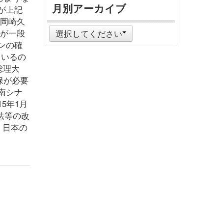
月別アーカイブ
が上記
・岡崎久
権が一段
選択してください
ンの確
ているの
総理大
保が必要
南シナ
5年1月
法等の改
、日本の