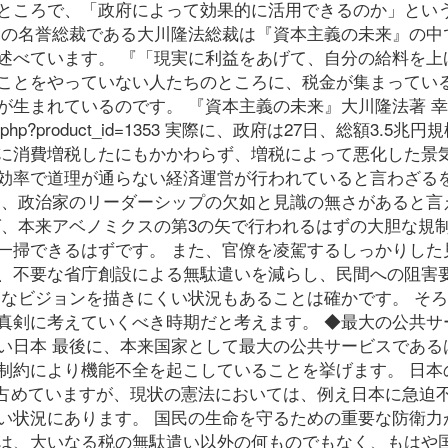
ところで、「政府によって効果的に活用できるのか」とい
党の名誉総裁である大川隆法総裁は『資本主義の未来』の中
述べています。 『「現実に利益をあげて、自分の給料を上
ことをやっていない人たちのところに、税金が集まってい
が生まれているのです。 『資本主義の未来』大川隆法著 
s/detail.php?product_id=1353 実際に、政府は27日、総額3.5兆
に消費増税したにもかかわらず、増税によって悪化した景
効率で道理が通らない経済運営が行われていると言わざる
は、政治家のリーダーシップの欠如と見識の無さがあると言
ば、本来アベノミクスの第3の矢で行われるはずの大胆な規
一掃できるはずです。 また、官僚を凌駕するしっかりした
、不要な省庁創設による無駄遣いを減らし、民間への阻害
的なビジョンを描きにくい状況もあることは確かです。 そ
真剣に考えていくべき時期だと考えます。 ◆最大の公共サ
い日本 最後に、本来国家として最大の公共サービスである
約により機能不全を起こしていることを挙げます。 日本の2
を占めていますが、現状の憲法においては、例え日本に急迫
い状況にあります。 国民の生命を守るための重要な防衛力
は、大いなる税の無駄遣い以外の何ものでもなく、もはや