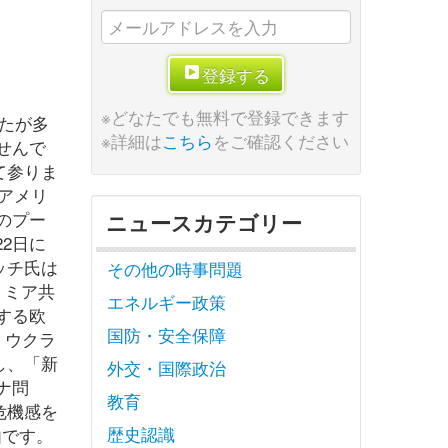
登録する
※どなたでも無料で登録できます
したが多
※詳細は
こちら
をご確認ください
せんで
て参りま
アメリ
のプー
ニュースカテゴリー
2日に
ッチ氏は
その他の時事問題
リミア共
エネルギー政策
する欧
国防・安全保障
、ウクラ
し、「新
外交・国際政治
ナ問
教育
危機感を
歴史認識
由です。