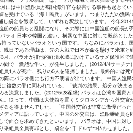
12月には中国漁船員が韓国海洋官を殺害する事件も起きてい
練を受けている「海上民兵」がいます。つまりただの漁民
捕し罰金を徴収して、いずれも釈放しています。 今年2014
漁船の船員らと乱闘になり、その際には中国漁船の船長が
たパラオ 日本や韓国と違い、横暴な中国に対して毅然とし
も持っていないパラオという国です。 ちなみにパラオは、
。親日である理由は、先の大戦で日本が命を懸けて米軍と
2年3月、パラオが排他的経済水域に設けているサメ保護区で
で「激烈な争い」が発生しました。(2012/4/4サーチナ)
組員1人が死亡、残りの5人を逮捕しました。最終的には死
の際にパラオ側にも行方不明者が出ています。 中国人漁民2
民は複数の罪に問われている」「裁判の結果、処分が決まる
意しました。(2012/5/28産経) パラオは台湾を国家
ん。従って、中国は大使館を置くミクロネシアから外交官
ざるを得ませんでした。 「中国外交官は非常に傲慢だった
メディアに語っています。中国の外交官は、漁船乗組員を
しで面会を求めてきたといいます。 パラオは、中国に対し
り乗組員全員有罪とし、罰金を1千ドルずつ払わせました。