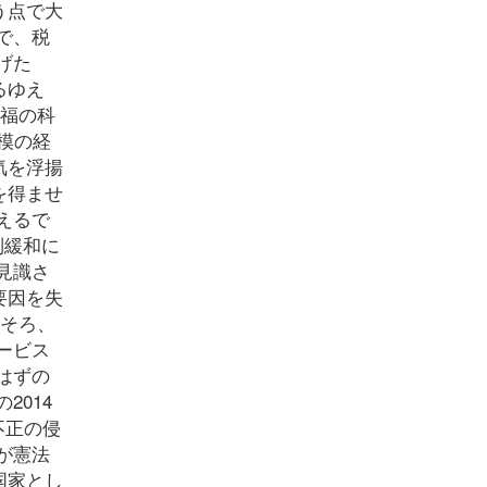
う点で大
で、税
げた
るゆえ
幸福の科
円規模の経
気を浮揚
を得ませ
えるで
制緩和に
見識さ
要因を失
ろそろ、
ービス
はずの
014
不正の侵
が憲法
国家とし