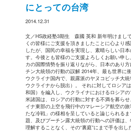
にとっての台湾
2014.12.31
文／HS政経塾3期生 森國 英和 新年明けま
くの皆様にご支援を頂きましたことに心より感
したが、国民の幸福を実現し、素晴らしい日本
す。今後とも皆様のご支援よろしくお願い申し上
カの国際情勢を振り返りながら、日本のあり方
チン大統領の行動の誤解 2014年、最も世界に
ウクライナ国内で、親露派のヤヌコビッチ大統
ウクライナから脱出）。 それに対してロシア
和国）を編入し、ウクライナにおけるロシアの
米諸国は、ロシアの行動に対する不満を募らせ、
イナ東部の上空を飛行中のマレーシア航空の旅
たな冷戦」の様相を呈していると論じられるま
題、及びプーチン露大統領の行動への評価は、
理解することなく、その“裏庭”にまで手を出