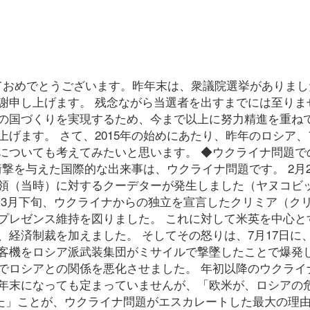
しておめでとうございます。昨年末は、衆議院選挙がありま
謝申し上げます。 残念ながら当選者を出すまでには至りま
の国づくりを実現するため、今まで以上に努力精進を重ね
げます。 さて、2015年の始めにあたり、昨年のロシア、
についても考えてみたいと思います。 ◆ウクライナ問題で
衝撃を与えた国際的な出来事は、ウクライナ問題です。 2月2
領（当時）に対するクーデターが発生しました（ヤヌコビ
は3月下旬、ウクライナからの独立を宣言したクリミア（ク
プレゼンス維持を図りました。 これに対して米英を中心と
経済制裁を加えました。 そしてその怒りは、7月17日に
客機をロシア派武装集団がミサイルで撃墜したことで爆発
でロシアとの関係を悪化させました。 年初以降のウクライ
年末になっても定まっていませんが、「欧米が、ロシアの
した」ことが、ウクライナ問題がエスカレートした最大の理