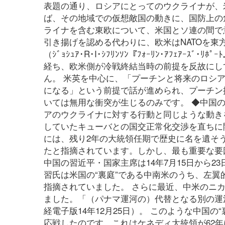
表題の通り、ロシアにとってのウクライナが、
ば、その地域での仮想敵国の動きに、国防上の
ライナを含む東欧について、米国とソ連の間で
引き揚げを認める代わりに、欧米はNATOを東
（ｼﾞｮｼｭｱ･R･I･ｼﾌﾘﾝｿﾝ『ﾌｫｰﾘﾝ･ｱﾌｪｱ
経ち、欧米側が冷戦終結当時の前提を反故にし
ん。 米英を中心に、「プーチンと将来のロシ
になる」という前提で話が進められ、プーチン
いては無用な衝突が生じるのみです。 ◆中国
アのウクライナに対する行動と同じような動きを
していたキューバとの国交正常化交渉を直ちに
には、残り2年の大統領任期で歴史に名を遺そ
たと指摘されています。しかし、最も重要な要
中国の習近平・国家主席は14年7月15日から
習氏は米国の“裏庭”である中南米のうち、左
指摘されていました。 さらに最近、中米のニ
ました。「（パナマ運河の）代替となる別の運
経電子版14年12月25日）。 このような中国
応戦したのです。これはケネディ大統領が62