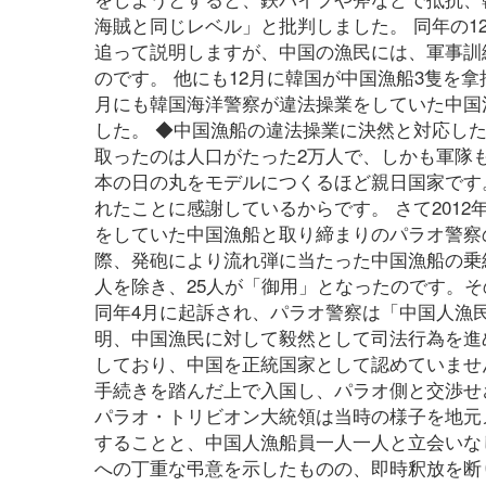
海賊と同じレベル」と批判しました。 同年の
追って説明しますが、中国の漁民には、軍事訓
のです。 他にも12月に韓国が中国漁船3隻を拿
月にも韓国海洋警察が違法操業をしていた中国
した。 ◆中国漁船の違法操業に決然と対応し
取ったのは人口がたった2万人で、しかも軍隊
本の日の丸をモデルにつくるほど親日国家です
れたことに感謝しているからです。 さて201
をしていた中国漁船と取り締まりのパラオ警察の間
際、発砲により流れ弾に当たった中国漁船の乗
人を除き、25人が「御用」となったのです。そ
同年4月に起訴され、パラオ警察は「中国人漁
明、中国漁民に対して毅然として司法行為を進める決
しており、中国を正統国家として認めていませ
手続きを踏んだ上で入国し、パラオ側と交渉せ
パラオ・トリビオン大統領は当時の様子を地元
することと、中国人漁船員一人一人と立会いな
への丁重な弔意を示したものの、即時釈放を断