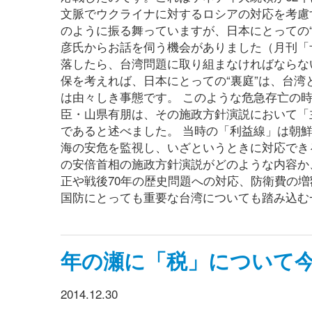
文脈でウクライナに対するロシアの対応を考慮す
のように振る舞っていますが、日本にとっての“
彦氏からお話を伺う機会がありました（月刊「
落したら、台湾問題に取り組まなければならな
保を考えれば、日本にとっての“裏庭”は、台
は由々しき事態です。 このような危急存亡の時
臣・山県有朋は、その施政方針演説において「
であると述べました。 当時の「利益線」は朝
海の安危を監視し、いざというときに対応できる
の安倍首相の施政方針演説がどのような内容か、
正や戦後70年の歴史問題への対応、防衛費の増
国防にとっても重要な台湾についても踏み込む
年の瀬に「税」について
2014.12.30