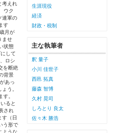
と考えれ
生涯現役
、ウク
経済
ソ連軍の
ます
財政・税制
年の歳月が
きませ
主な執筆者
い状態
げにして
釈 量子
も、ロシ
交を断絶
小川 佳世子
の背景
西邑 拓真
があっ
藤森 智博
しょう。
ます。
久村 晃司
ていると
しろとり 良太
表され
ます（日
佐々木 勝浩
いう形で
じような