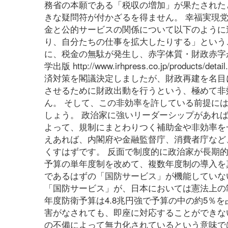
務省の本願である「税収の増加」が果たされた
きな疑問符が付かざるを得ません。 幸福実現
金と公的サービスの関係について以下のように
り、自分たちの仕事を拡大したりする」という
に、税金の無駄が発生し、赤字体質・財政赤字
学出版 http://www.irhpress.co.jp/product
済対策を閣議決定しましたが、財政再建を名目
させるために財政出動を行うという、極めて非
ん。 そして、この非効率を許している前提に
しょう。 政治家に強いリーダーシップがあれ
よって、規制にまとわりつく補助金や非効率を
えあれば、内閣府や金融監督庁、消費者庁など
くすはずです。 反面で制度的に政治家が長期
予算の単年度制を改めて、複数年度制の導入を
であるはずの「国防サービス」が機能していな
「国防サービス」が、日本においては憲法上の制
年度防衛予算は4.8兆円強で予算の中の約5％
害がなされても、即座に対応することができな
の不備によって無力化されているという意味で