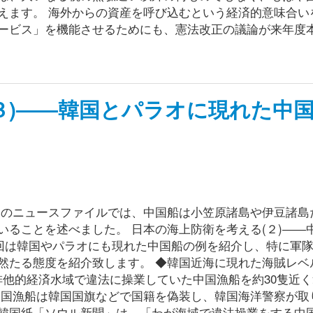
えます。 海外からの資産を呼び込むという経済的意味合い
ービス」を機能させるためにも、憲法改正の議論が来年度
３)――韓国とパラオに現れた中
回のニュースファイルでは、中国船は小笠原諸島や伊豆諸島
ることを述べました。 日本の海上防衛を考える(２)――
2014/1920/ 今回は韓国やパラオにも現れた中国船の例を紹介し、特に
然たる態度を紹介致します。 ◆韓国近海に現れた海賊レベ
の排他的経済水域で違法に操業していた中国漁船を約30隻近
中国漁船は韓国国旗などで国籍を偽装し、韓国海洋警察が取
韓国紙「ソウル新聞」は、「わが海域で違法操業をする中