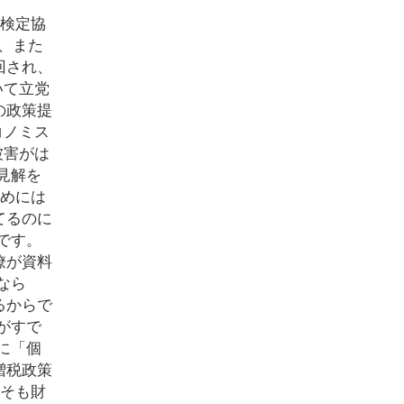
力検定協
、また
回され、
いて立党
の政策提
コノミス
被害がは
見解を
ためには
てるのに
です。
僚が資料
なら
るからで
がすで
に「個
増税政策
もそも財