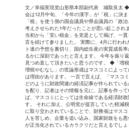
文／幸福実現党山形県本部副代表 城取良太 
会は12月中旬、「今年の漢字」が「税」に決ま
「税」を使う側の国会議員や県会議員の「政治
考えさせられた1年だったことが思い起こされ
当初から「安い税金」を党是として掲げ、一貫
言を続けて参りました。 実際に、4月に行わ
ト達の予想を裏切り、国内総生産の実質成長率が4
るかに深刻であったと言えます。 今年を振り
見つめ直して頂きたいと思うのです。 ◆「増
増税やむなし」の世論形成はマスコミによって
は理由があります。 一言で言えば、「マスコ
どのように財政関連の経済記事が作られている
を配り、記者はその情報を元に、記事を作って
ば、マスコミにとっては生命線である経済財政
す。 それに加え、公明党が提言していた軽減
に取り交わされていることで、財務省はマスコ
人を苦しめ、企業を追い込み、国家財政をも悪
が正当化されているカラクリだと言えるでしょ