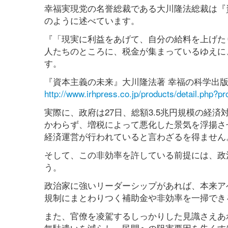
幸福実現党の名誉総裁である大川隆法総裁は『
のように述べています。
『「現実に利益をあげて、自分の給料を上げた
人たちのところに、税金が集まっているゆえに
す。
『資本主義の未来』大川隆法著 幸福の科学出
http://www.irhpress.co.jp/products/detail.php?p
実際に、政府は27日、総額3.5兆円規模の経
かわらず、増税によって悪化した景気を浮揚さ
経済運営が行われていると言わざるを得ません
そして、この非効率を許している前提には、政
う。
政治家に強いリーダーシップがあれば、本来ア
規制にまとわりつく補助金や非効率を一掃でき
また、官僚を凌駕するしっかりした見識さえあ
無駄遣いを減らし、民間への阻害要因を失くす