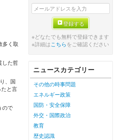
登録する
※どなたでも無料で登録できます
数多く取
※詳細は
こちら
をご確認ください
貫した哲
ニュースカテゴリー
り、国
その他の時事問題
ったと言
エネルギー政策
国防・安全保障
うので
外交・国際政治
教育
歴史認識