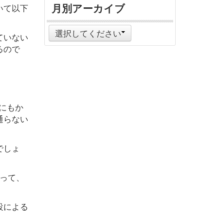
月別アーカイブ
いて以下
選択してください
ていない
るので
にもか
通らない
でしょ
って、
設による