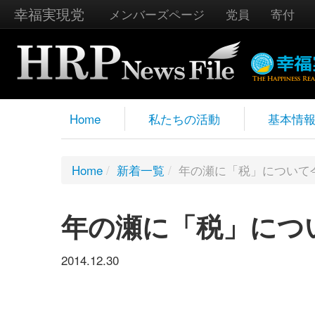
幸福実現党
メンバーズページ
党員
寄付
Home
私たちの活動
基本情
Home
/
新着一覧
/
年の瀬に「税」について
年の瀬に「税」につ
2014.12.30