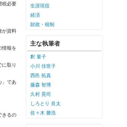
増税必要
生涯現役
経済
財政・税制
僚が資料
主な執筆者
の情報を
釈 量子
でに取り
小川 佳世子
西邑 拓真
心」であ
藤森 智博
久村 晃司
しろとり 良太
佐々木 勝浩
できるの