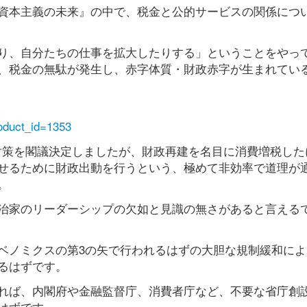
資本主義の未来』の中で、税金と公的サービスの関係につ
り、自分たちの仕事を拡大したりする」ということをやっ
、税金の無駄が発生し、赤字体質・財政赤字が生まれてい
版
roduct_id=1353
済対策を閣議決定しましたが、財政再建を名目に消費増税した
せるために財政出動を行うという、極めて非効率で道理が
。
治家のリーダーシップの欠如と見識の無さがあると言える
ベノミクスの第3の矢で行われるはずの大胆な規制緩和によ
るはずです。
れば、内閣府や金融監督庁、消費者庁など、不要な省庁創
はずです。