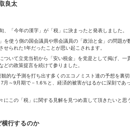
取良太
中旬、「今年の漢字」が「税」に決まったと発表しました。
税」を使う側の国会議員や県会議員の「政治と金」の問題が
させられた1年だったことが思い起こされます。
について立党当初から「安い税金」を党是として掲げ、一
などの政策提言を続けて参りました。
楽観的な予測を打ち出す多くのエコノミスト達の予想を裏切
、7月～9月期で－1.6％と、経済的被害がはるかに深刻であ
々にこの「税」に関する見解を見つめ直して頂きたいと思
ぜ横行するのか