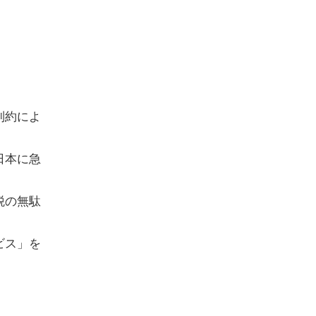
制約によ
日本に急
税の無駄
ビス」を