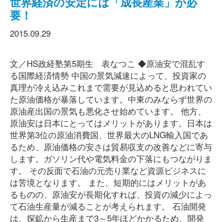
世界経済の安定には「成長産業」が必
要！
2015.09.29
文／HS政経塾第5期生 表なつこ ◆原油安で混乱す
る国際経済情勢 中国の景気減速によって、投資家の
真理が冷え込みこれまで需要が見込めると思われてい
た原油価格が暴落しています。中東のみならず世界の
原油産出国の景気も悪化させ始めています。 他方、
原油安は日本にとってはメリットがあります。日本は
世界第3位の原油消費国、世界最大のLNG輸入国であ
るため、原油価格の安さは貿易収支の改善などに寄与
します。ガソリン代や電気料金の下落にもつながりま
す。 その反面で石油の元売り業など資源ビジネスに
は苦境となります。 また、短期的にはメリットがあ
るものの、原油安が長期化すれば、投資の減少によっ
て石油生産量が減ることが考えられます。 石油開発
は、探鉱から生産まで3～5年ほどかかるため、開発