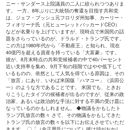
ニー・サンダース上院議員の二人に絞られつつありま
す。 一方、8年ぶりに大統領の奪還を目指す共和党
は、ジェフ・ブッシュ元フロリダ州知事、カーリー・
フィオリーナ氏（元ヒューレットパッカードCEO）
などが名乗りを上げていますが、現時点で米国民の話
題をさらっているのが、ドラルド・トランプ氏です。
この方は1980年代から「不動産王」と知られ、現在
40億円を超える資産を持っている「大富豪」です。
彼が、8月末時点の共和党候補者の中で40パーセント
近い支持率を集め、9月下旬の段階ではやや低下して
いるものの、依然として人気を得ている原因は、その
「放言」にあり、いわば米国版「ハマコー」（浜田公
一）のような方であることです。 米国でも、ときお
りこうしたタイプの候補者が出るのですが、従来の政
治家、あるいは政治的な手法に対する不満の受け皿に
なっているのかもしれません。 ◆物議をかもしたト
ランプ氏放言の数々 さて、その物議をかもしてきた
トランプ氏の放言の数々を以下にお伝えさせていただ
きます。 〇「（金正恩氏について）彼は頭がおかし