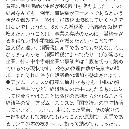
費税の新規滞納発生額が480億円も増えました。この
結果をみても、例年、滞納額がワーストであるという
状況を鑑みても、やはり消費税は減税していくべきで
はないでしょうか。 8％への増税後、滞納額が新規で
増えたということは、事業の存続のために、滞納せざ
るを得ない中小零細企業が増えたということです。
法人税と違い、消費税は赤字であっても納めなければ
なりませんから、消費増税によって売り上げが落ちた
企業、特に中小零細企業の事業者は自腹を切って納め
ているのが現状です。 今後の倒産件数や失業者の増
加、またそれに伴う自殺者数の増加が懸念されます。
◆アダム・スミスの徴税の原則 そもそも、国民の資
本、生産手段など、経済活動の元手にあたるものに対
して税金をかけることは徴税の原則から外れることを
経済学の父、アダム・スミスは『国富論』の中で指摘
しています。 つまり、木になった果実、その実りの
一部を税として納めてもらうことが原則で、元手であ
るリンゴの木の枝をへし、折って納めてもらったり、