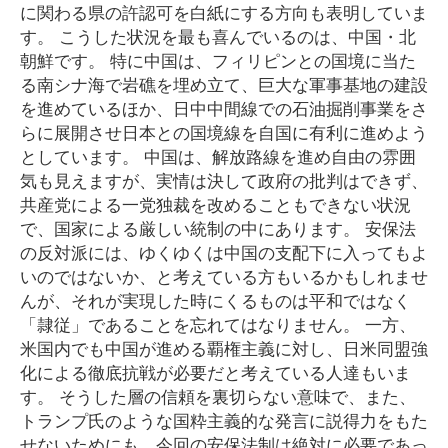
に関わる県の許認可を白紙にする方向も表明していま
す。 こうした状況を最も喜んでいるのは、中国・北
朝鮮です。 特に中国は、フィリピンとの国境に当た
る南シナ海で岩礁を埋め立て、巨大な軍事基地の建設
を進めているほか、日中中間線での石油掘削事業をさ
らに展開させ日本との国境線を自国に有利に進めよう
としています。 中国は、解放路線を進め自由の雰囲
気も見えますが、実情は決して政府の批判はできず、
共産党による一党独裁を改めることもできない状況
で、国家による厳しい統制の中にあります。 安保法
の反対派には、ゆくゆくは中国の支配下に入ってもよ
いのではないか、と考えている方もいるかもしれませ
んが、それが実現した時にくるものは平和ではなく
「隷従」であることを忘れてはなりません。 一方、
米国内でも中国が進める覇権主義に対し、日米同盟強
化による徹底抗戦が必要だと考えている人達もいま
す。 そうした層の信頼を裏切らない意味で、また、
トランプ氏のような国粋主義的な発言に説得力をもた
せないためにも、今回の安保法制は絶対に必要であっ