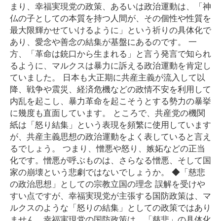
まり、幸福実現党の政策、あるいは政治運動は、「神
仏の子としての本質を持つ人間が、その個性や性質を
最大限輝かせていけるように」という祈りの具体化で
あり、愛念や善念の結集が基盤にあるのです。 一
方、「革命は銃口から生まれる」と言う発言で知られ
るように、マルクスは暴力に訴える政治運動を肯定し
ていました。 日本も大正期に共産主義が流入して以
降、戦争や震災、経済危機などの政情不安を利用して
内乱を起こし、暴力革命を起こそうとする勢力の暴挙
に幾度も直面しています。 ところで、共産党の機関
紙は「怒り結集」という表現を頻繁に使用しています
が、共産主義思想の政治運動をよく表していると言え
るでしょう。 つまり、憎悪や怒り、嫉妬などの正当
化です。憎悪が呼ぶものは、さらなる憎悪、そして国
家の崩壊という悲劇ではないでしょうか。 ◆「慈悲
の政治思想」としての宗教立国の理念 誤解を受けや
すい点ですが、幸福実現党が主張する国防政策は、マ
ルクスのような「怒りの結集」としての政策ではあり
ません。幸福実現党の国防政策は、「慈悲」の具体化