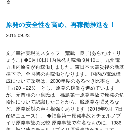
る
原発の安全性を高め、再稼働推進を！
2015.09.23
文／幸福実現党スタッフ 荒武 良子(あらたけ・り
ょうこ) ◆9月10日川内原発再稼働 9月10日、九州電
力川内原発が再稼働しました。東日本大震災後の新基
準下で、全国初の再稼働となります。 国内の電源構
成について政府は、2030年度のあるべき比率を「原
子力20～22％」とし、原発の稼働を進めています
が、元首相の小泉氏は、福島第一原発事故で原発の危
険性について認識したことから、脱原発を唱えるな
ど、原発反対の声も根強くあります（2015年9月17日
産経ニュース）。 ◆福島第一原発事故とチェルノブ
イリ原発事故の比較 原発事故で有名なものに、1986
年、旧ソ連のチェルノブイリ原発事故があります。