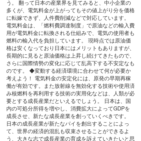
う。 翻って日本の産業界を見てみると、中小企業の
多くが、電気料金が上がってもその値上がり分を価格
に転嫁できず、人件費削減などで対応しています。
電気料金は、「燃料費調達制度」で原油などの輸入費
用が電気料金に転換される仕組みで、電気の使用者も
燃料の輸入代を負担しています。 現時点では原油価
格は安くなっており日本にはメリットもありますが、
長期的に見ると原油価格は上昇し続けてきたもので、
さらに国際情勢の変化に応じて乱高下する不安定なも
のです。 ◆変動する経済環境に合わせて何が必要か
考えよう！ 電気料金の安定化には、原発の早期再稼
働が有効です。また放射線を無効化する技術や使用済
み核燃料を再利用する技術の実用化などは、人類が必
要とする成長産業だといえるでしょう。 日本は、国
内の可処分所得を増やし、消費拡大によってGDPを
成長させ、新たな成長産業を創っていくべきです。
日本の成長産業が新たなパイを創出することによっ
て、世界の経済的混乱も収束させることができるよ
う、大きな志で成長産業の育成を訴えていきたいと思