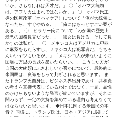
いか、さもなければ天才だ。」 〇「オバマ大統領
は、アフリカ生まれではないか。」 〇 オバマ氏主
導の医療改革（オバマケア）について「俺が大統領に
なったら、すぐやめる。」「俺にはもっとすごい案が
ある。」 〇 ヒラリー氏について「わが国の歴史上
最悪の国務長官だった。」「彼女は負ける。そして負
かすのは私だ。」 〇「メキシコ人はアメリカに犯罪
に麻薬をもたらすし、メキシコ人は犯罪者だ。もちろ
んいいヤツもいるが。」「メキシコ人が来ないように
国境に万里の長城を築いたらいい。」 こうした方が
自国の大統領にふさわしいか否かについて、最終的に
米国民は、良識をもって判断されると思います。 ま
たトランプ氏自身は、ビジネス界出身であり、共和党
の考えを直接代表しているわけではなく、一見、品性
のかけらもないような発言が続いていますが、それに
関わらず、一定の支持を集めている理由も考えなくて
はならないと思います。 ◆日本に関する米国民の本
音？ 同様に、トランプ氏は、日本・アジアに関して