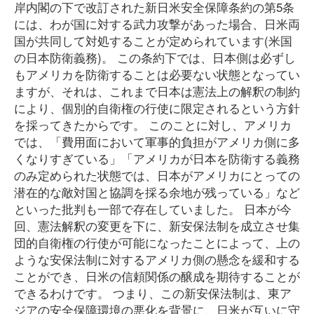
岸内閣の下で改訂された新日米安全保障条約の第5条
には、わが国に対する武力攻撃があった場合、日米両
国が共同して対処することが定められています(米国
の日本防衛義務)。 この条約下では、日本側は必ずし
もアメリカを防衛することは必要ない状態となってい
ますが、それは、これまで日本は憲法上の解釈の制約
により、個別的自衛権の行使に限定されるという方針
を採ってきたからです。 このことに対し、アメリカ
では、「費用面において軍事的負担がアメリカ側に多
くなりすぎている」「アメリカが日本を防衛する義務
のみ定められた状態では、日本がアメリカにとっての
潜在的な敵対国と協調を採る余地が残っている」など
といった批判も一部で存在していました。 日本が今
回、憲法解釈の変更を下に、新安保法制を成立させ集
団的自衛権の行使が可能になったことによって、上の
ような安保法制に対するアメリカ側の懸念を緩和する
ことができ、日米の信頼関係の醸成を期待することが
できるわけです。 つまり、この新安保法制は、東ア
ジアの安全保障環境の悪化を背景に、日米が互いに守