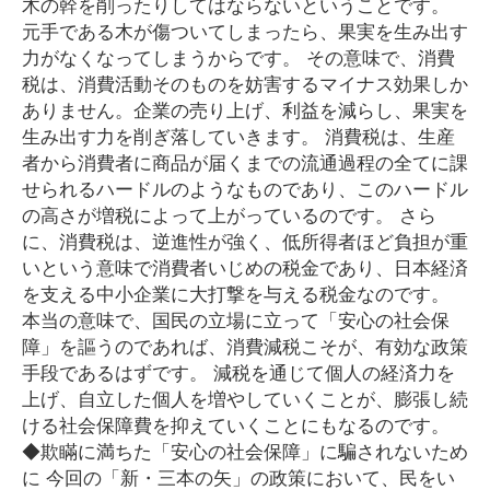
木の幹を削ったりしてはならないということです。
元手である木が傷ついてしまったら、果実を生み出す
力がなくなってしまうからです。 その意味で、消費
税は、消費活動そのものを妨害するマイナス効果しか
ありません。企業の売り上げ、利益を減らし、果実を
生み出す力を削ぎ落していきます。 消費税は、生産
者から消費者に商品が届くまでの流通過程の全てに課
せられるハードルのようなものであり、このハードル
の高さが増税によって上がっているのです。 さら
に、消費税は、逆進性が強く、低所得者ほど負担が重
いという意味で消費者いじめの税金であり、日本経済
を支える中小企業に大打撃を与える税金なのです。
本当の意味で、国民の立場に立って「安心の社会保
障」を謳うのであれば、消費減税こそが、有効な政策
手段であるはずです。 減税を通じて個人の経済力を
上げ、自立した個人を増やしていくことが、膨張し続
ける社会保障費を抑えていくことにもなるのです。
◆欺瞞に満ちた「安心の社会保障」に騙されないため
に 今回の「新・三本の矢」の政策において、民をい