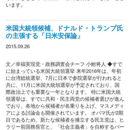
います。
米国大統領候補、ドナルド・トランプ氏
の主張する「日米安保論」
2015.09.26
文／幸福実現党・政務調査会チーフ 小鮒将人 ◆すで
に始まっている米国大統領選挙 来年2016年は、年初
に台湾総統選挙、7月に日本で参院選挙が行われると
共に、11月に米国大統領選挙が予定されており、国
際政治上でも重要な一年となります。 特に米国大統
領選挙は、すでに共和・民主両党の候補者選びが進ん
でおり、各地から候補者が名乗りを上げ、マスメディ
アによる討論会も開催されています。 オバマ氏が2期
目であるため、新たな候補者を擁立する民主党は、ヒ
ラリー前国務長官と、「社会主義者」を自称するバー