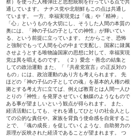
察）を使った人権弾圧と思想統制を行っている点で共
通しています。 ナチス党や北朝鮮もこの点は共通し
ています。 一方、幸福実現党は「魂」や「精神」、
「心」というものを大切にし、そうした人間の本質の
奥には、「神の子仏の子としての神性」が輝いてい
る、という前提に立っています。 だからこそ、恐怖
と強制でもって人間を心の中まで支配し、国家に隷属
させようとする唯物論国家の思想に対して、幸福実現
党は異を唱えるのです。 （２）愛念・善念の結集と
しての政治運動 また、「『共産党宣言』の正反対の
もの」には、政治運動のあり方も考えられます。 先
ほどの「神の子仏の子としての魂」を基本的人権の根
拠とする考え方に立てば、例えば教育とは人間一人ひ
とりの「神性」を発芽させていく触媒のようなもので
ある事が望ましいという観点が得られます。 また、
経済活動にしても、それを通してひとりの社会人とし
ての公的な責任や、家族を背負う使命感を自覚するこ
とで、「魂の成長」を促していくような、自助努力の
原理が反映された経済であることが望まれます。 つ