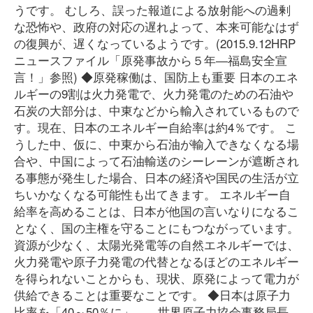
うです。 むしろ、誤った報道による放射能への過剰
な恐怖や、政府の対応の遅れよって、本来可能なはず
の復興が、遅くなっているようです。(2015.9.12HRP
ニュースファイル「原発事故から５年―福島安全宣
言！」参照) ◆原発稼働は、国防上も重要 日本のエネ
ルギーの9割は火力発電で、火力発電のための石油や
石炭の大部分は、中東などから輸入されているもので
す。現在、日本のエネルギー自給率は約4％です。 こ
うした中、仮に、中東から石油が輸入できなくなる場
合や、中国によって石油輸送のシーレーンが遮断され
る事態が発生した場合、日本の経済や国民の生活が立
ちいかなくなる可能性も出てきます。 エネルギー自
給率を高めることは、日本が他国の言いなりになるこ
となく、国の主権を守ることにもつながっています。
資源が少なく、太陽光発電等の自然エネルギーでは、
火力発電や原子力発電の代替となるほどのエネルギー
を得られないことからも、現状、原発によって電力が
供給できることは重要なことです。 ◆日本は原子力
比率を「40～50％に」――世界原子力協会事務局長