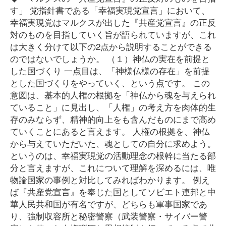
す」 党指針書である「幸福実現党宣言」において、
幸福実現党はマルクスが出した『共産党宣言』の正反
対のものを目指していく旨が語られていますが、これ
は大きく分けて以下の2点から説明することができる
のではないでしょうか。 （１）神仏の実在を前提と
した国づくり 一点目は、「神様仏様の存在」を前提
とした国づくりをやっていく、という点です。 この
意図は、基本的人権の根拠を「神仏から魂を与えられ
ていること」に見出し、「人権」の考え方を肉体的生
存のみならず、精神的向上をも含んだものにまで高め
ていくことにあると言えます。 人権の根拠を、神仏
から与えていただいた、魂としての自分に求めよう。
というのは、幸福実現党の活動理念の根幹に当たる部
分と言えますが、これについて理解を深めるには、唯
物論国家の事例と対比してみればわかります。 例え
ば『共産党宣言』を奉じた国としてソビエト連邦と中
華人民共和国が有名ですが、どちらも軍事国家であ
り、強制収容所と秘密警察（武装警察・サイバー警