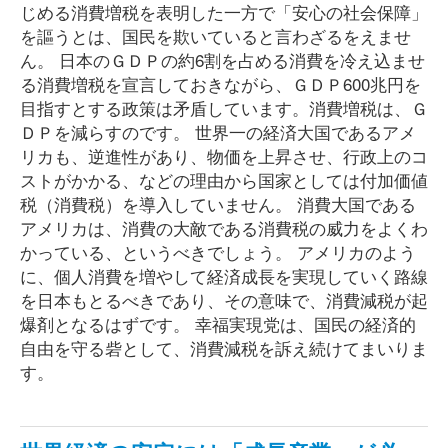
じめる消費増税を表明した一方で「安心の社会保障」
を謳うとは、国民を欺いていると言わざるをえませ
ん。 日本のＧＤＰの約6割を占める消費を冷え込ませ
る消費増税を宣言しておきながら、ＧＤＰ600兆円を
目指すとする政策は矛盾しています。消費増税は、Ｇ
ＤＰを減らすのです。 世界一の経済大国であるアメ
リカも、逆進性があり、物価を上昇させ、行政上のコ
ストがかかる、などの理由から国家としては付加価値
税（消費税）を導入していません。 消費大国である
アメリカは、消費の大敵である消費税の威力をよくわ
かっている、というべきでしょう。 アメリカのよう
に、個人消費を増やして経済成長を実現していく路線
を日本もとるべきであり、その意味で、消費減税が起
爆剤となるはずです。 幸福実現党は、国民の経済的
自由を守る砦として、消費減税を訴え続けてまいりま
す。