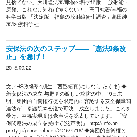
見捨てない」大川隆法著/幸福の科学出版 「放射能・
原発、これだけ知れば怖くない！」高田純著/幸福の
科学出版 「決定版 福島の放射線衛生調査」高田純
著/医療科学社
安保法の次のステップ――「憲法9条改
正」を急げ！
2015.09.22
文／HS政経塾4期生 西邑拓真(にしむら たくま) ◆
新安保法の成立 与野党の激しい攻防の中、19日未
明、集団的自衛権行使を限定的に容認する安全保障関
連法が、参議院本会議で可決、成立しました。これを
受け、幸福実現党は党声明を発表しています。 「安
保関連法の成立を受けて(党声明)」 http://info.hr-
party.jp/press-release/2015/4718/ ◆集団的自衛権と