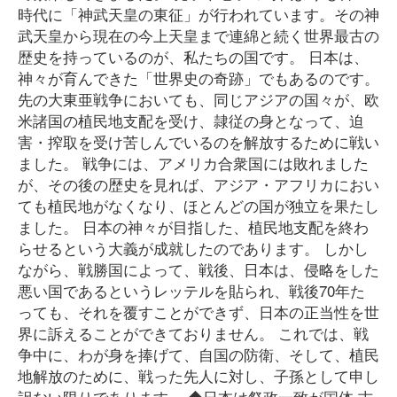
時代に「神武天皇の東征」が行われています。その神
武天皇から現在の今上天皇まで連綿と続く世界最古の
歴史を持っているのが、私たちの国です。 日本は、
神々が育んできた「世界史の奇跡」でもあるのです。
先の大東亜戦争においても、同じアジアの国々が、欧
米諸国の植民地支配を受け、隷従の身となって、迫
害・搾取を受け苦しんでいるのを解放するために戦い
ました。 戦争には、アメリカ合衆国には敗れました
が、その後の歴史を見れば、アジア・アフリカにおい
ても植民地がなくなり、ほとんどの国が独立を果たし
ました。 日本の神々が目指した、植民地支配を終わ
らせるという大義が成就したのであります。 しかし
ながら、戦勝国によって、戦後、日本は、侵略をした
悪い国であるというレッテルを貼られ、戦後70年た
っても、それを覆すことができず、日本の正当性を世
界に訴えることができておりません。 これでは、戦
争中に、わが身を捧げて、自国の防衛、そして、植民
地解放のために、戦った先人に対し、子孫として申し
訳ない限りであります。 ◆日本は祭政一致が国体 古