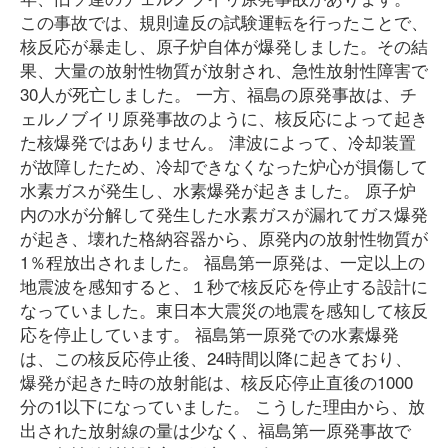
この事故では、規則違反の試験運転を行ったことで、
核反応が暴走し、原子炉自体が爆発しました。その結
果、大量の放射性物質が放射され、急性放射性障害で
30人が死亡しました。 一方、福島の原発事故は、チ
ェルノブイリ原発事故のように、核反応によって起き
た核爆発ではありません。 津波によって、冷却装置
が故障したため、冷却できなくなった炉心が損傷して
水素ガスが発生し、水素爆発が起きました。 原子炉
内の水が分解して発生した水素ガスが漏れてガス爆発
が起き、壊れた格納容器から、原発内の放射性物質が
1％程放出されました。 福島第一原発は、一定以上の
地震波を感知すると、１秒で核反応を停止する設計に
なっていました。東日本大震災の地震を感知して核反
応を停止しています。 福島第一原発での水素爆発
は、この核反応停止後、24時間以降に起きており、
爆発が起きた時の放射能は、核反応停止直後の1000
分の1以下になっていました。 こうした理由から、放
出された放射線の量は少なく、福島第一原発事故で