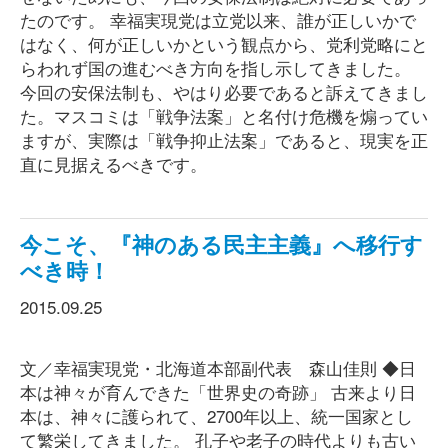
たのです。 幸福実現党は立党以来、誰が正しいかで
はなく、何が正しいかという観点から、党利党略にと
らわれず国の進むべき方向を指し示してきました。
今回の安保法制も、やはり必要であると訴えてきまし
た。マスコミは「戦争法案」と名付け危機を煽ってい
ますが、実際は「戦争抑止法案」であると、現実を正
直に見据えるべきです。
今こそ、『神のある民主主義』へ移行す
べき時！
2015.09.25
文／幸福実現党・北海道本部副代表 森山佳則 ◆日
本は神々が育んできた「世界史の奇跡」 古来より日
本は、神々に護られて、2700年以上、統一国家とし
て繁栄してきました。 孔子や老子の時代よりも古い