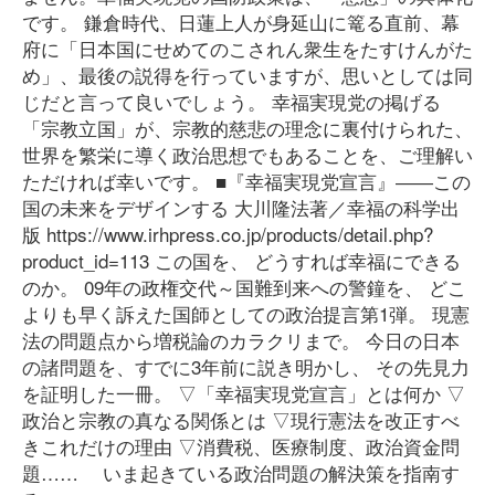
です。 鎌倉時代、日蓮上人が身延山に篭る直前、幕
府に「日本国にせめてのこされん衆生をたすけんがた
め」、最後の説得を行っていますが、思いとしては同
じだと言って良いでしょう。 幸福実現党の掲げる
「宗教立国」が、宗教的慈悲の理念に裏付けられた、
世界を繁栄に導く政治思想でもあることを、ご理解い
ただければ幸いです。 ■『幸福実現党宣言』――この
国の未来をデザインする 大川隆法著／幸福の科学出
版 https://www.irhpress.co.jp/products/detail.php?
product_id=113 この国を、 どうすれば幸福にできる
のか。 09年の政権交代～国難到来への警鐘を、 どこ
よりも早く訴えた国師としての政治提言第1弾。 現憲
法の問題点から増税論のカラクリまで。 今日の日本
の諸問題を、すでに3年前に説き明かし、 その先見力
を証明した一冊。 ▽「幸福実現党宣言」とは何か ▽
政治と宗教の真なる関係とは ▽現行憲法を改正すべ
きこれだけの理由 ▽消費税、医療制度、政治資金問
題…… いま起きている政治問題の解決策を指南す