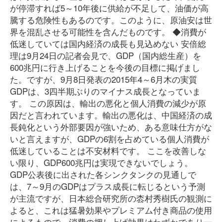
が停滞すれば5～10年後に供給が不足して、油価が高
騰する危険性もあるのです。このように、原油安は世
界を混乱させる可能性を含んだものです。 ◆消費が
低迷していては国内経済の成長も見込めない 安倍総
理は9月24日の記者会見で、GDP（国内総生産）を
600兆円に行き上げることを今後の目標に掲げまし
た。ですが、9月8日発表の2015年4～6月木の実質
GDPは、3四半期ぶりのマイナス成長となっていま
す。 この原因は、輸出の悪化と個人消費の減少が原
因だと言われています。輸出の悪化は、中国経済の成
長鈍化という外部要因が強いため、ある意味仕方がな
いと言えますが、GDPの6割を占めている個人消費が
低迷していることは不安材料です。 ここを改善しな
い限り、GDP600兆円は実現できないでしょう。
GDP公表後に出された各シンクタンクの見通しで
は、7～9月のGDPはプラス成長に転じるという予測
が主流ですが、日本総合研究所の枩村秀樹氏の観測に
よると、これは猛暑効果やプレミアム付き商品の使用
によるもので、消費の押し上げ効果はわずかであり一