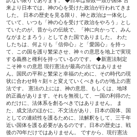
来より日本では、神の心を受けた政治が行われてきま
した。 日本の歴史を見る限り、神と政治は一体化し
ていて、いつも「神の心を受けて政治をやろう」とし
ていたのが、昔からの伝統で、「神に向かって、みん
ながまとまろう」としてきた国でありました。 わた
したちは、何よりも「信仰心」と「愛国心」を持っ
て、この国を護り繁栄させ、神々の意思を地上で実現
する義務と権利を持っているのです。 ◆新憲法制定
こそ神々の意思 現行憲法が最高の法ではありませ
ん。国民の平和と繁栄と幸福のために、その時代の現
状に合わせ時々刻々と変えていくべきものが地上の憲
法です。 憲法の上には、神の意思、もしくは、地球
的正義があります。それを無視して、一国の利得のた
めだけに、法体系を創るべきではありません。 ま
た、成文法のほかに、不文法があり、日本の国体、国
としての連続性を護るために、法解釈をして、三千年
近い国体を護る必要があるのです。日本の歴史は、戦
後の70年だけではありません。 ですから、現行憲法