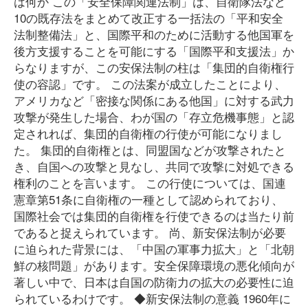
は何か この「安全保障関連法制」は、自衛隊法など
10の既存法をまとめて改正する一括法の「平和安全
法制整備法」と、国際平和のために活動する他国軍を
後方支援することを可能にする「国際平和支援法」か
らなりますが、この安保法制の柱は「集団的自衛権行
使の容認」です。 この法案が成立したことにより、
アメリカなど「密接な関係にある他国」に対する武力
攻撃が発生した場合、わが国の「存立危機事態」と認
定されれば、集団的自衛権の行使が可能になりまし
た。 集団的自衛権とは、同盟国などが攻撃されたと
き、自国への攻撃と見なし、共同で攻撃に対処できる
権利のことを言います。 この行使については、国連
憲章第51条に自衛権の一種として認められており、
国際社会では集団的自衛権を行使できるのは当たり前
であると捉えられています。 尚、新安保法制が必要
に迫られた背景には、「中国の軍事力拡大」と「北朝
鮮の核問題」があります。安全保障環境の悪化傾向が
著しい中で、日本は自国の防衛力の拡大の必要性に迫
られているわけです。 ◆新安保法制の意義 1960年に