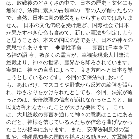
は、敗戦後のどさくさの中で、日本の歴史・文化にも
無知で、法律に素人の占領軍の一部の人が創ったもの
で、当然、日本に真の繁栄をもたらすものではありま
せん。 日本の文化伝統を受け継ぎ、国際社会で日本
が果たすべき使命も含めて、新しい憲法を制定しよう
と思うことが、本来の国民の姿であり、日本の神々の
意思でもあります。 ◆霊性革命――霊言は日本を守
る神の詔 今、数多くの霊言が、幸福実現党大川隆法
総裁より、神々の世界、霊界から降ろされています。
実際に、神々の言葉によって、良き方向へと日本を導
こうとしているのです。 今回の安保法制において
も、あれだけ、マスコミや野党から反対の論陣を張ら
れ、ゆさぶりをかけられたとしても、今回、法案が通
ったのは、安倍総理の信念が崩れなかったことと、自
民党が割れなかったことが大きな要因です。 これ
は、大川総裁の霊言を通して神々の意思はここにある
のだと、神様を信じている人たちが信念を曲げなかっ
たことが根本にあります。 また、安保法制反対の運
動や、沖縄県知事の国防を揺さぶる動きが、左翼陣営