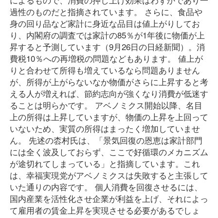
過性のものだと指摘されています。 さらに、食品や
身の回り品など家計に身近な品目は値上がりしてお
り、内閣府の調査では家計の85％が1年後に物価が上
昇すると予測しています（9月26日の日経新聞）。消
費税10％への再増税の問題などもあります。 値上が
りと合わせて所得も増えているなら問題ありません
が、所得が上がらないなか物価がさらに上昇すると考
える人が増えれば、節約志向が強くなり消費が低迷す
ることは明らかです。 アベノミクス開始以降、名目
上の所得は上昇していますが、物価の上昇を上回って
いないため、実質の所得はまったく増加していませ
ん。 先述の枩村氏は、「景気回復の恩恵は家計部門
には全く波及しておらず、ここで好循環のメカニズム
が途切れてしまっている」と指摘しています。これ
は、幸福実現党がアベノミクスは失敗すると主張して
いた通りの内容です。 個人消費を回復させるには、
国内産業を活性化させ企業が利益を上げ、それによっ
て雇用者の賃金上昇を実現させる必要があるでしょ