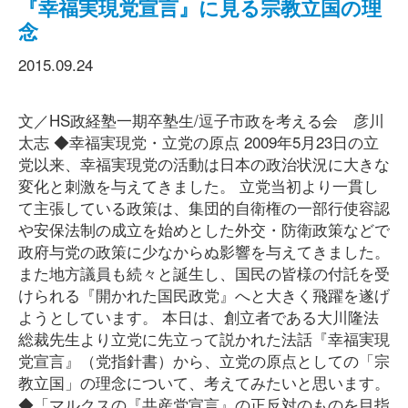
『幸福実現党宣言』に見る宗教立国の理
念
2015.09.24
文／HS政経塾一期卒塾生/逗子市政を考える会 彦川
太志 ◆幸福実現党・立党の原点 2009年5月23日の立
党以来、幸福実現党の活動は日本の政治状況に大きな
変化と刺激を与えてきました。 立党当初より一貫し
て主張している政策は、集団的自衛権の一部行使容認
や安保法制の成立を始めとした外交・防衛政策などで
政府与党の政策に少なからぬ影響を与えてきました。
また地方議員も続々と誕生し、国民の皆様の付託を受
けられる『開かれた国民政党』へと大きく飛躍を遂げ
ようとしています。 本日は、創立者である大川隆法
総裁先生より立党に先立って説かれた法話『幸福実現
党宣言』（党指針書）から、立党の原点としての「宗
教立国」の理念について、考えてみたいと思います。
◆「マルクスの『共産党宣言』の正反対のものを目指