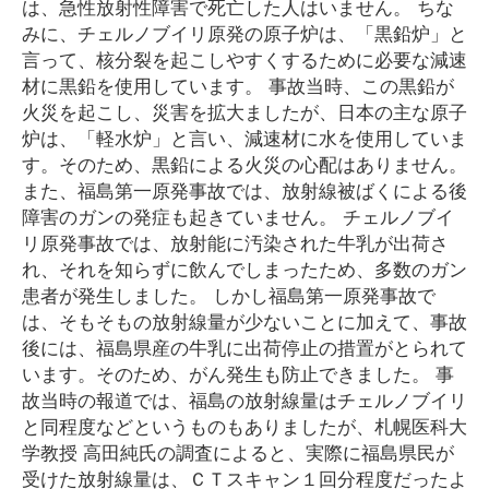
は、急性放射性障害で死亡した人はいません。 ちな
みに、チェルノブイリ原発の原子炉は、「黒鉛炉」と
言って、核分裂を起こしやすくするために必要な減速
材に黒鉛を使用しています。 事故当時、この黒鉛が
火災を起こし、災害を拡大ましたが、日本の主な原子
炉は、「軽水炉」と言い、減速材に水を使用していま
す。そのため、黒鉛による火災の心配はありません。
また、福島第一原発事故では、放射線被ばくによる後
障害のガンの発症も起きていません。 チェルノブイ
リ原発事故では、放射能に汚染された牛乳が出荷さ
れ、それを知らずに飲んでしまったため、多数のガン
患者が発生しました。 しかし福島第一原発事故で
は、そもそもの放射線量が少ないことに加えて、事故
後には、福島県産の牛乳に出荷停止の措置がとられて
います。そのため、がん発生も防止できました。 事
故当時の報道では、福島の放射線量はチェルノブイリ
と同程度などというものもありましたが、札幌医科大
学教授 高田純氏の調査によると、実際に福島県民が
受けた放射線量は、ＣＴスキャン１回分程度だったよ