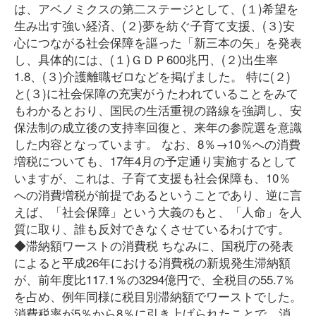
は、アベノミクスの第二ステージとして、(１)希望を
生み出す強い経済、(２)夢を紡ぐ子育て支援、(３)安
心につながる社会保障を謳った「新三本の矢」を発表
し、具体的には、(１)ＧＤＰ600兆円、(２)出生率
1.8、(３)介護離職ゼロなどを掲げました。 特に(２)
と(３)に社会保障の充実がうたわれていることをみて
もわかるとおり、国民の生活重視の路線を強調し、安
保法制の成立後の支持率回復と、来年の参院選を意識
した内容となっています。 なお、8％→10％への消費
増税についても、17年4月の予定通り実施するとして
いますが、これは、子育て支援も社会保障も、10％
への消費増税が前提であるということであり、逆に言
えば、「社会保障」という大義のもと、「人命」を人
質に取り、誰も反対できなくさせているわけです。
◆滞納額ワーストの消費税 ちなみに、国税庁の発表
によると平成26年における消費税の新規発生滞納額
が、前年度比117.1％の3294億円で、全税目の55.7％
を占め、例年同様に税目別滞納額でワーストでした。
消費税率が5％から8％に引き上げられたことで、消