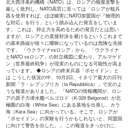
北大西洋条約機構（NATO）は、ロシアの報復攻撃を
厳しく批判し、NATO高官に至っては「ロシアが核兵
器を使用すれば、ほぼ確実にNATO加盟国が『物理的
な対応』を行う」という踏み込んだ発言をしていま
す。 これは、抑止力を高めるための発言だとは思い
ますが、ロシアとの直接対決を避けるというこれまで
の基本路線が徐々に曖昧になっているのは危険な兆候
です。 「ウクライナvsロシア」から、「ウクライナ
とNATO vsロシア」の対立構図に変わり、アルマゲド
ン（世界最終戦争）が現実のものになる可能性が高ま
っています。 ◆ロシアの終末兵器「ポセイドン」と
は こうした状況の中、10月2日、イタリア最大の日刊
新聞「ラ・レプッブリカ（la Repubblica）」で次のよ
うな報道がありました。 「NATOの情報機関が、ロシ
アの原子力潜水艦ベルゴロド（K-329 Belgorod）が北
極圏の白海（White Sea）にある基地を出発し、カラ
海（Kara Sea）に向かっている。そこで、ロシアが
『ポセイドン』の実験を行うかもしれないと、同盟国
に向けて警告を出した。」 この報道をきっかけに、