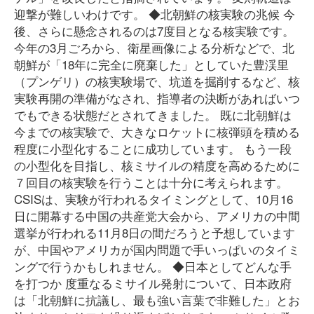
迎撃が難しいわけです。 ◆北朝鮮の核実験の兆候 今
後、さらに懸念されるのは7度目となる核実験です。
今年の3月ごろから、衛星画像による分析などで、北
朝鮮が「18年に完全に廃棄した」としていた豊渓里
（プンゲリ）の核実験場で、坑道を掘削するなど、核
実験再開の準備がなされ、指導者の決断があればいつ
でもできる状態だとされてきました。 既に北朝鮮は
今までの核実験で、大きなロケットに核弾頭を積める
程度に小型化することに成功しています。 もう一段
の小型化を目指し、核ミサイルの精度を高めるために
７回目の核実験を行うことは十分に考えられます。
CSISは、実験が行われるタイミングとして、10月16
日に開幕する中国の共産党大会から、アメリカの中間
選挙が行われる11月8日の間だろうと予想しています
が、中国やアメリカが国内問題で手いっぱいのタイミ
ングで行うかもしれません。 ◆日本としてどんな手
を打つか 度重なるミサイル発射について、日本政府
は「北朝鮮に抗議し、最も強い言葉で非難した」とお