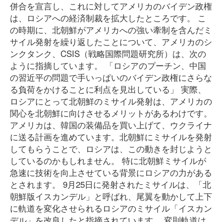
併合を宣言し、これに対してアメリカのバイデン政権
は、ロシアへの経済制裁を拡大したところです。 こ
の時期に、北朝鮮がアメリカへの強い牽制を含んだミ
サイル発射を繰り返したことについて、アメリカのシ
ンクタンク、CSIS（戦略国際問題研究所）は、次の
ように指摘しています。 「ロシアのプーチン、中国
の習近平の問題で手いっぱいのバイデン政権にさらな
る負荷をかけることに利点を見出している」 実際、
ロシアにとって北朝鮮のミサイル発射は、アメリカの
関心を北朝鮮に向けさせるメリットがあるわけです。
アメリカは、韓国の装備品を買い上げて、ウクライナ
に送る計画を進めています。北朝鮮にミサイルを発射
してもらうことで、ロシアは、この動きを封じようと
しているのかもしれません。 特に北朝鮮ミサイルが
急速に技術を向上させている背景にロシアの力がある
とされます。 9月25日に発射されたミサイルは、「北
朝鮮版イスカンデル」と呼ばれ、尾翼を動かして上下
に軌道を変化させられるロシアのミサイル「イスカン
デル」を改良したと指摘されています。 変則軌道は