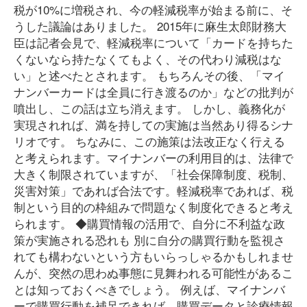
税が10%に増税され、今の軽減税率が始まる前に、そ
うした議論はありました。 2015年に麻生太郎財務大
臣は記者会見で、軽減税率について「カードを持ちた
くないなら持たなくてもよく、その代わり減税はな
い」と述べたとされます。 もちろんその後、「マイ
ナンバーカードは全員に行き渡るのか」などの批判が
噴出し、この話は立ち消えます。 しかし、義務化が
実現されれば、満を持しての実施は当然あり得るシナ
リオです。 ちなみに、この施策は法改正なく行える
と考えられます。マイナンバーの利用目的は、法律で
大きく制限されていますが、「社会保障制度、税制、
災害対策」であれば合法です。軽減税率であれば、税
制という目的の枠組みで問題なく制度化できると考え
られます。 ◆購買情報の活用で、自分に不利益な政
策が実施される恐れも 別に自分の購買行動を監視さ
れても構わないという方もいらっしゃるかもしれませ
んが、突然の思わぬ事態に見舞われる可能性があるこ
とは知っておくべきでしょう。 例えば、マイナンバ
ーで購買行動を補足できれば、購買データと診療情報