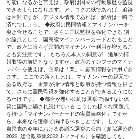
可能になるかと言えば、政府は国民の行動履歴を監視
できるようになります。アナログの紙であれば、追跡
は困難ですが、デジタル情報であれば、解析は一瞬で
済むでしょう。 ◆政府は民間情報とマイナンバーを
突き合せることで、さらに国民監視を強化できる 別
の論点として、国民総マイナンバーカードとなること
で、政府に限らず民間のマイナンバー利用が増えるこ
とも要注意です。 もちろん本人の同意が、追加の情
報取得の前提となりますが、政府のインフラのマイナ
ンバーを使えば、企業は「楽」に顧客情報を活用でき
ます。 ここでの落とし穴は、マイナンバーの親元で
ある政府は、企業が持つ情報と政府が持つ情報を併せ
て、さらに国民監視を強化することができるようにな
るわけです。 ◆都合が悪い公約は選挙で掲げない体
質に国民は騙され続けている こうした様々な問題点
を持つ「マイナンバーカードの実質義務化」ですか
ら、本来なら選挙で掲げるべきことです。 しかし、
自民党の今年における参議院選挙の公約（参院選公約
2022, 総合政策集2022 J-ファイル）を確認しても、