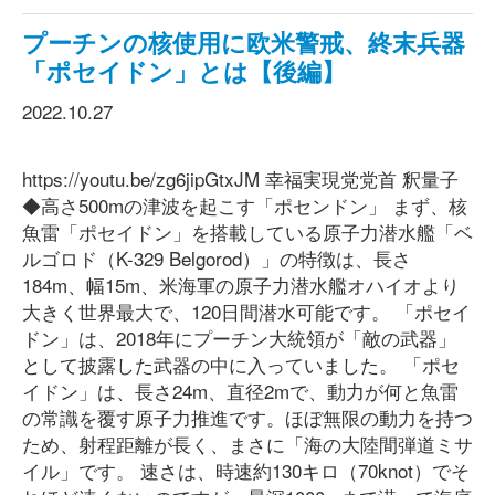
プーチンの核使用に欧米警戒、終末兵器
「ポセイドン」とは【後編】
2022.10.27
https://youtu.be/zg6jipGtxJM 幸福実現党党首 釈量子
◆高さ500mの津波を起こす「ポセンドン」 まず、核
魚雷「ポセイドン」を搭載している原子力潜水艦「ベ
ルゴロド（K-329 Belgorod）」の特徴は、長さ
184m、幅15m、米海軍の原子力潜水艦オハイオより
大きく世界最大で、120日間潜水可能です。 「ポセイ
ドン」は、2018年にプーチン大統領が「敵の武器」
として披露した武器の中に入っていました。 「ポセ
イドン」は、長さ24m、直径2mで、動力が何と魚雷
の常識を覆す原子力推進です。ほぼ無限の動力を持つ
ため、射程距離が長く、まさに「海の大陸間弾道ミサ
イル」です。 速さは、時速約130キロ（70knot）でそ