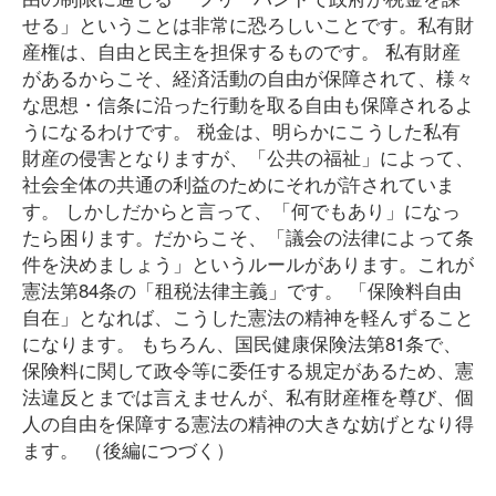
せる」ということは非常に恐ろしいことです。私有財
産権は、自由と民主を担保するものです。 私有財産
があるからこそ、経済活動の自由が保障されて、様々
な思想・信条に沿った行動を取る自由も保障されるよ
うになるわけです。 税金は、明らかにこうした私有
財産の侵害となりますが、「公共の福祉」によって、
社会全体の共通の利益のためにそれが許されていま
す。 しかしだからと言って、「何でもあり」になっ
たら困ります。だからこそ、「議会の法律によって条
件を決めましょう」というルールがあります。これが
憲法第84条の「租税法律主義」です。 「保険料自由
自在」となれば、こうした憲法の精神を軽んずること
になります。 もちろん、国民健康保険法第81条で、
保険料に関して政令等に委任する規定があるため、憲
法違反とまでは言えませんが、私有財産権を尊び、個
人の自由を保障する憲法の精神の大きな妨げとなり得
ます。 （後編につづく）