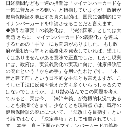
日経新聞なども一連の措置は「マイナンバーカードを
一気に普及させる狙い」と指摘していますが、政府が
健康保険証を廃止する真の目的は、国民に強制的にマ
イナンバーカードを申請させることだと言えます。
◆強引な事実上の義務化は、「法治国家」としては大
問題 さらに「マイナンバーカードの義務化」を達成
するための「手段」にも問題がありました。 もし政
府が最初から堂々と義務化を発表していれば、望まし
くはありませんがある意味で正直でした。しかし現実
には、政府は、実質義務化の実現に向け、健康保険証
の廃止という「からめ手」を用いたわけです。 「本
音と建て前」という日本的な手法とも言えますが、こ
うした手法に反発を覚えた方も多くいらっしゃるので
はないでしょうか。 より踏み込んでこの問題を考え
てみると、実は今、「法治主義」が危機的状況である
ことも指摘できます。少なくとも現時点では、既存の
健康保険証の廃止について、「法改正を目指す」とい
う話ではなく、「決定事項」として報道されていま
す。 本来、真っ正面からマイナンバーカードの義務