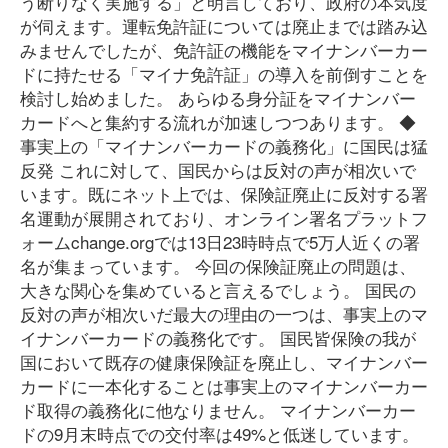
う断りなく実施する」と明言しており、政府の本気度
が伺えます。運転免許証については廃止までは踏み込
みませんでしたが、免許証の機能をマイナンバーカー
ドに持たせる「マイナ免許証」の導入を前倒すことを
検討し始めました。 あらゆる身分証をマイナンバー
カードへと集約する流れが加速しつつあります。 ◆
事実上の「マイナンバーカードの義務化」に国民は猛
反発 これに対して、国民からは反対の声が相次いで
います。既にネット上では、保険証廃止に反対する署
名運動が展開されており、オンライン署名プラットフ
ォームchange.orgでは13日23時時点で5万人近くの署
名が集まっています。 今回の保険証廃止の問題は、
大きな関心を集めていると言えるでしょう。 国民の
反対の声が相次いだ最大の理由の一つは、事実上のマ
イナンバーカードの義務化です。 国民皆保険の我が
国において既存の健康保険証を廃止し、マイナンバー
カードに一本化することは事実上のマイナンバーカー
ド取得の義務化に他なりません。 マイナンバーカー
ドの9月末時点での交付率は49%と低迷しています。