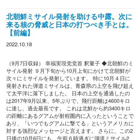
北朝鮮ミサイル発射を助ける中露。次に
来る核の脅威と日本の打つべき手とは。
【前編】
2022.10.18
（9月7日収録） 幸福実現党党首 釈量子 ◆北朝鮮のミ
サイル発射 ９月下旬から10月上旬にかけて北朝鮮が
次々にミサイルを発射しています。 特に10月４日に
発射された弾道ミサイルは、青森県の上空を飛び超え
て太平洋に落下しました。 日本の上空を通過したの
は2017年9月以来、5年ぶりで、飛行距離は4600キロ
に達し、過去最長です。 これは北鮮から約3400キロ
の距離にあるグアムが射程圏内に入ったということで
あり、「いつでもグアムに撃てる」というアメリカに
対する強烈なメッセージと言えます。 さらに、この2
日後の10月6日にも、午前６時過ぎに弾道ミサイル2