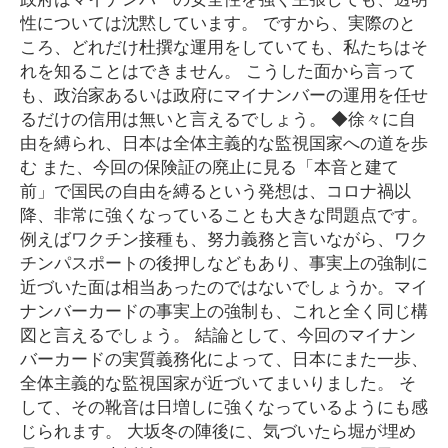
性については沈黙しています。 ですから、実際のと
ころ、どれだけ杜撰な運用をしていても、私たちはそ
れを知ることはできません。 こうした面から言って
も、政治家あるいは政府にマイナンバーの運用を任せ
るだけの信用は無いと言えるでしょう。 ◆徐々に自
由を縛られ、日本は全体主義的な監視国家への道を歩
む また、今回の保険証の廃止に見る「本音と建て
前」で国民の自由を縛るという発想は、コロナ禍以
降、非常に強くなっていることも大きな問題点です。
例えばワクチン接種も、努力義務と言いながら、ワク
チンパスポートの後押しなどもあり、事実上の強制に
近づいた面は相当あったのではないでしょうか。マイ
ナンバーカードの事実上の強制も、これと全く同じ構
図と言えるでしょう。 結論として、今回のマイナン
バーカードの実質義務化によって、日本にまた一歩、
全体主義的な監視国家が近づいてまいりました。 そ
して、その靴音は日増しに強くなっているようにも感
じられます。 大坂冬の陣後に、気づいたら堀が埋め