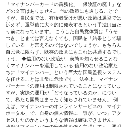
「マイナンバーカードの義務化」「保険証の廃止」な
どの文言はありません。 他の政策にも通じることで
すが、自民党では、有権者受けが悪い政策は選挙では
訴えず、選挙後に大々的に発表するという手法は当た
り前になっています。 こうした自民党体質は「うそ
つき」とまでは言えなくても、国民を「結果として騙
している」と言えるのではないでしょうか。もちろん
自民党に限らず、既存の政党にもこれは共通するでし
ょう。 ◆信用のない政治が、実態を知らせることな
くマイナンバーを運用している 信用のない政治家た
ちに「マイナンバー」という巨大な国民監視システム
を任せることは非常に危険です。 法令上、マイナン
バーカードの運用は制限されていることになっていま
すが、実際の運用が「どうなっているのか」につい
て、私たち国民はまったく知らされていません。 例
えば、マイナンバーのオンラインサービスの「マイナ
ポータル」で、自身の個人情報に「誰が、いつ」アク
セスしたのかというような情報は確認できません。
政府はマイナンバーの安全性を強く主張しても、透明