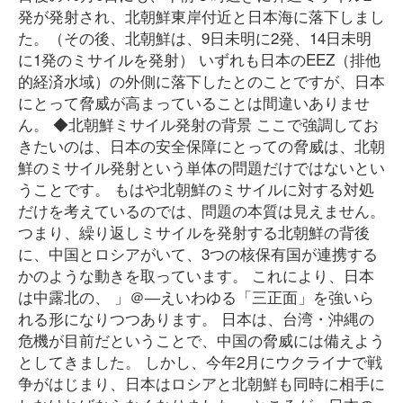
発が発射され、北朝鮮東岸付近と日本海に落下しまし
た。（その後、北朝鮮は、9日未明に2発、14日未明
に1発のミサイルを発射） いずれも日本のEEZ（排他
的経済水域）の外側に落下したとのことですが、日本
にとって脅威が高まっていることは間違いありませ
ん。 ◆北朝鮮ミサイル発射の背景 ここで強調してお
きたいのは、日本の安全保障にとっての脅威は、北朝
鮮のミサイル発射という単体の問題だけではないとい
うことです。 もはや北朝鮮のミサイルに対する対処
だけを考えているのでは、問題の本質は見えません。
つまり、繰り返しミサイルを発射する北朝鮮の背後
に、中国とロシアがいて、3つの核保有国が連携する
かのような動きを取っています。 これにより、日本
は中露北の、 」＠―えいわゆる「三正面」を強いら
れる形になりつつあります。 日本は、台湾・沖縄の
危機が目前だということで、中国の脅威には備えよう
としてきました。 しかし、今年2月にウクライナで戦
争がはじまり、日本はロシアと北朝鮮も同時に相手に