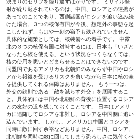
決まりのセリフを繰り返すばかりです。 ミサイル発
射が繰り返されているのは、中国、ロシアとの連携が
あってのことであり、西側諸国がロシアを追い込み続
けた場合、３つの核保有国が今後、想定外の事態を起
こしかねず、もはや一刻の猶予も残されていません。
具体的な施策としては、核装備への着手です。 中露
北の３つの核保有国に対峙するには、日本も「いざと
なったら核を使える」という状況をつくらなくては、
核の使用を思いとどまらせることはできないのです。
同盟国であるアメリカも北朝鮮のみならず中国やロシ
アから報復を受けるリスクを負いながら日本に核の傘
を提供してくれる保障はありません。 もう一つは、
外交の鉄則である「敵を減らす外交」を展開するこ
と。具体的には中国や北朝鮮の背後に位置するロシア
との友好の道を残しておくことです。 日本はアメリ
カに追随してロシアを非難し、ロシアを中国側に追い
込んでいます。 しかし、アメリカは中国とロシアを
同時に敵に回す余裕などありません。中国、ロシア、
北朝鮮を同時に敵に回してしまう恐ろしさに気付くべ