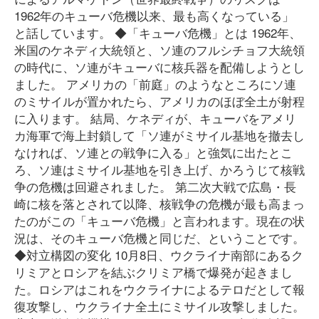
1962年のキューバ危機以来、最も高くなっている」
と話しています。 ◆「キューバ危機」とは 1962年、
米国のケネディ大統領と、ソ連のフルシチョフ大統領
の時代に、ソ連がキューバに核兵器を配備しようとし
ました。 アメリカの「前庭」のようなところにソ連
のミサイルが置かれたら、アメリカのほぼ全土が射程
に入ります。 結局、ケネディが、キューバをアメリ
カ海軍で海上封鎖して「ソ連がミサイル基地を撤去し
なければ、ソ連との戦争に入る」と強気に出たとこ
ろ、ソ連はミサイル基地を引き上げ、かろうじて核戦
争の危機は回避されました。 第二次大戦で広島・長
崎に核を落とされて以降、核戦争の危機が最も高まっ
たのがこの「キューバ危機」と言われます。現在の状
況は、そのキューバ危機と同じだ、ということです。
◆対立構図の変化 10月8日、ウクライナ南部にあるク
リミアとロシアを結ぶクリミア橋で爆発が起きまし
た。ロシアはこれをウクライナによるテロだとして報
復攻撃し、ウクライナ全土にミサイル攻撃しました。