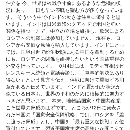
仲介を 今、世界は核戦争寸前にあるような危機的状
況にあり、一日も早い停戦を望む方が多くなっていま
す。 そういう中でインドの動きは注目に値すると思
います。 インドは日米豪印のクアッドで米国と強い
関係を持つ一方で、中立の立場を維持し、欧米による
ロシアへの制裁には参加していません。 現在も、ロ
シアから安価な原油を輸入しています。インドにとっ
ては、国境付近で紛争状態にある中国を牽制するため
にも、ロシアとの関係を維持したいという国益重視の
外交を行っています。 10月4日には、モディ首相はゼ
レンスキー大統領と電話会談し、「軍事的解決はあり
得ない」という見方を伝え、停戦に向けて貢献する用
意があると伝えています。 インドと置かれた状況が
似ている日本も、世界の平和のために積極的に努力す
べきだと思います。 本来、唯物論国家・中国共産党
こそ世界の脅威のはずです。 ところが12日に発表さ
れた米国の「国家安全保障戦略」では、ロシアを「差
し迫った脅威」とし、中国を「最も重大な挑戦」と位
置付けています。習近平国家主席の高笑いが聞こえて