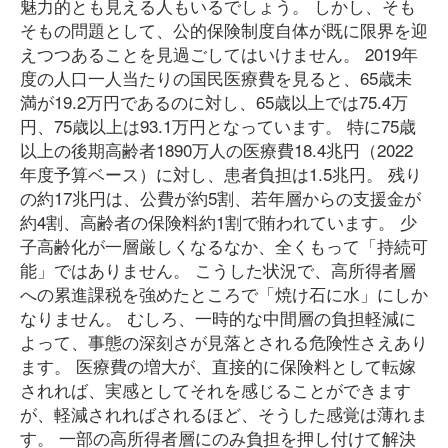
魅力的とも見える人もいるでしょう。 しかし、そも
そもの問題として、公的保険制度自体が既に限界を迎
えつつあることを見過ごしてはいけません。 2019年
度の人口一人当たりの国民医療費を見ると、65歳未
満が19.2万円であるのに対し、65歳以上では75.4万
円、75歳以上は93.1万円となっています。 特に75歳
以上の後期高齢者1890万人の医療費18.4兆円（2022
年度予算ベース）に対し、患者負担は1.5兆円。 残り
の約17兆円は、公費が約5割、若年層からの支援金が
約4割、高齢者の保険料約1割で賄われています。 少
子高齢化が一層厳しくなるなか、全くもって「持続可
能」ではありません。 こうした状況で、高所得者層
への累進課税を強めたところで「焼け石に水」にしか
なりません。 むしろ、一時的な中間層の負担軽減に
よって、事態の深刻さが見落とされる危険性さえあり
ます。 医療費の増大が、直接的に保険料として転嫁
されれば、実感としてそれを感じることができます
が、軽減されればされるほど、そうした感覚は薄れま
す。 一部の高所得者層にのみ負担を押し付けて解決