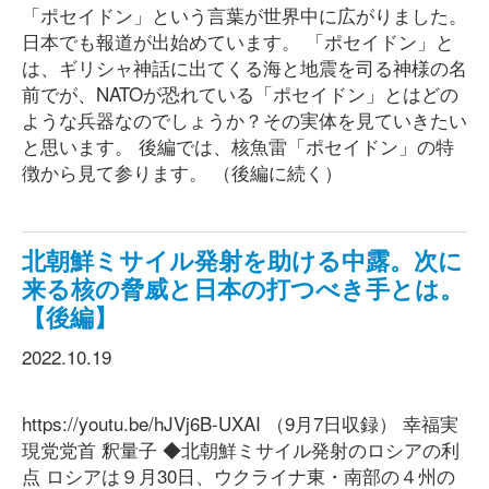
「ポセイドン」という言葉が世界中に広がりました。
日本でも報道が出始めています。 「ポセイドン」と
は、ギリシャ神話に出てくる海と地震を司る神様の名
前でが、NATOが恐れている「ポセイドン」とはどの
ような兵器なのでしょうか？その実体を見ていきたい
と思います。 後編では、核魚雷「ポセイドン」の特
徴から見て参ります。 （後編に続く）
北朝鮮ミサイル発射を助ける中露。次に
来る核の脅威と日本の打つべき手とは。
【後編】
2022.10.19
https://youtu.be/hJVj6B-UXAI （9月7日収録） 幸福実
現党党首 釈量子 ◆北朝鮮ミサイル発射のロシアの利
点 ロシアは９月30日、ウクライナ東・南部の４州の