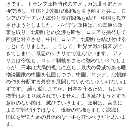
きです。 トランプ政権時代のアメリカは北朝鮮と直
接交渉し、中国と北朝鮮の関係を引き離すと共に、ロ
シアのプーチン大統領と友好関係を結び、中国を孤立
させようとしました。 バイデン政権はこの真逆の政
策を取り、北朝鮮との交渉を断ち、ロシアを挑発して
西側と対立させ、中国、ロシア、北朝鮮を結び付ける
ことになりました。 こうして、世界大戦の構図がで
きてしまい、最悪のシナリオで進んでいます。 アメ
リカは今後も、ロシア制裁をさらに強めていくでしょ
うが、日本は大局的視点に立ち、最大の脅威である唯
物論国家の中国を包囲しつつ、中国、ロシア、北朝鮮
の仲を分断する外交を展開していかないといけないは
ずです。 繰り返しますが、日本を守るため、もはや
猶予はあまり残されていません。生き延びようとする
意欲のない国は、滅びていきます。 政府は、言葉に
よる非難だけではなく、現状の危機を正しく認識し、
国民を守るための具体的な一手を打つべきだと思いま
す。