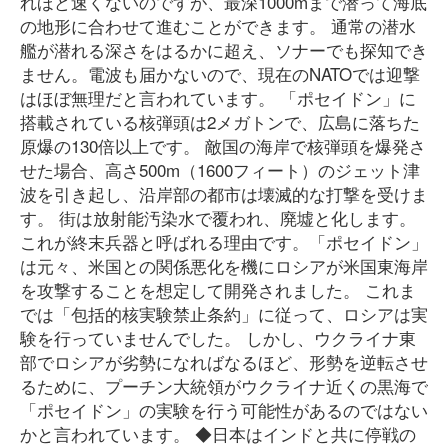
れほど速くないのですが、最深1000mまで潜って海底
の地形に合わせて進むことができます。 通常の潜水
艦が潜れる深さをはるかに超え、ソナーでも探知でき
ません。電波も届かないので、現在のNATOでは迎撃
はほぼ無理だと言われています。 「ポセイドン」に
搭載されている核弾頭は2メガトンで、広島に落ちた
原爆の130倍以上です。 敵国の海岸で核弾頭を爆発さ
せた場合、高さ500m（1600フィート）のジェット津
波を引き起し、沿岸部の都市は壊滅的な打撃を受けま
す。 街は放射能汚染水で覆われ、廃墟と化します。
これが終末兵器と呼ばれる理由です。「ポセイドン」
は元々、米国との関係悪化を機にロシアが米国東海岸
を攻撃することを想定して開発されました。 これま
では「包括的核実験禁止条約」に従って、ロシアは実
験を行っていませんでした。 しかし、ウクライナ東
部でロシアが劣勢になればなるほど、形勢を逆転させ
るために、プーチン大統領がウクライナ近くの黒海で
「ポセイドン」の実験を行う可能性があるのではない
かと言われています。 ◆日本はインドと共に停戦の