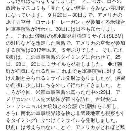
しなければならなくなりました。 ところが、日本の
政府もマスコミも「見たくない現実」をみない雰囲気
になっています。 ９月26日～30日まで、アメリカの
原子力空母「ロナルド・レーガン」が参加する米韓合
同軍事演習が行われ、30日には日本も加わりまし
た。 これは北朝鮮の潜水艦発射弾道ミサイル(SLBM)
の対応などを想定した演習で、アメリカの空母が参加
する演習は2017年以来、５年ぶりでした。 そして北
朝鮮は、この軍事演習のタイミングに合わせて、25
日、28日、29日にミサイルを発射しました。 ◆北朝
鮮が強気になれる理由 これまでも軍事演習に対する
けん制とみられるミサイル発射はありましたが、演習
の前後に少し日にちを外して行われてきました。 と
ころが今回、米韓軍事演習の真っただ中の29日、ア
メリカのハリス副大統領が韓国を訪れ、尹錫悦(ユ
ン・ソンニョル)大統領との会談で北朝鮮を非難し、
さらに南北の軍事境界線を挟む非武装地帯も視察もす
るタイミングにぶつけてミサイルを発射しました。
以前には考えられないことで、アメリカがどれほど舐