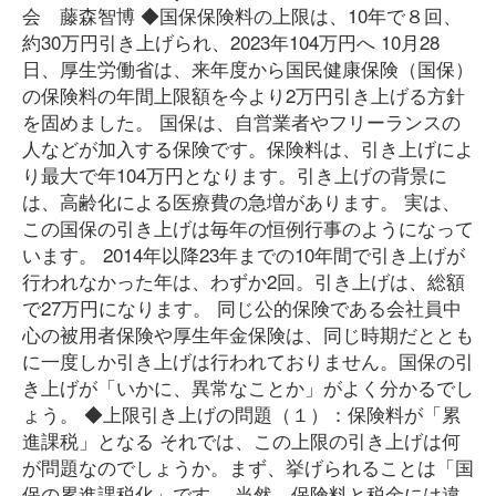
会 藤森智博 ◆国保保険料の上限は、10年で８回、
約30万円引き上げられ、2023年104万円へ 10月28
日、厚生労働省は、来年度から国民健康保険（国保）
の保険料の年間上限額を今より2万円引き上げる方針
を固めました。 国保は、自営業者やフリーランスの
人などが加入する保険です。保険料は、引き上げによ
り最大で年104万円となります。引き上げの背景に
は、高齢化による医療費の急増があります。 実は、
この国保の引き上げは毎年の恒例行事のようになって
います。 2014年以降23年までの10年間で引き上げが
行われなかった年は、わずか2回。引き上げは、総額
で27万円になります。 同じ公的保険である会社員中
心の被用者保険や厚生年金保険は、同じ時期だととも
に一度しか引き上げは行われておりません。国保の引
き上げが「いかに、異常なことか」がよく分かるでし
ょう。 ◆上限引き上げの問題（１）：保険料が「累
進課税」となる それでは、この上限の引き上げは何
が問題なのでしょうか。まず、挙げられることは「国
保の累進課税化」です。 当然、保険料と税金には違