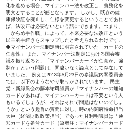
化を進める場合、マイナンバー法を改正し、義務化を
明文とすることが筋となります。 しかし、既存の健
康保険証を廃止し、仕様を変更するということであれ
ば、法改正は必要ないという話にできます。つまり、
「からめ手作戦」によって、本来必要な法改正という
民主的手続きをスキップしたと考えられるわけです。
◆マイナンバー法制定時に明言されていた「カードの
任意性」 また、マイナンバー法制定における国会審
議を振り返ると、「マイナンバーカードが任意か、強
制か」という問題は、間違いなく論点として存在して
いました。 例えば2013年5月23日の参議院内閣委員会
では、以下のようなやり取りがされています。 民主
党・新緑風会の藤本祐司議員が「マイナンバーの通知
カードがあれば、マイナンバーカードは不要という人
もいるでしょうが、それはそれで問題はないのでしょ
うか」という趣旨の質問に対し、時の内閣府特命担当
大臣（経済財政政策担当）であった甘利明議員は「通
知カードを番号カード（筆者注：マイナンバーカード