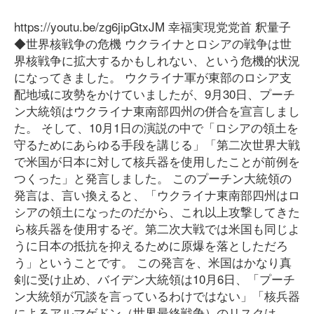
https://youtu.be/zg6jipGtxJM 幸福実現党党首 釈量子
◆世界核戦争の危機 ウクライナとロシアの戦争は世
界核戦争に拡大するかもしれない、という危機的状況
になってきました。 ウクライナ軍が東部のロシア支
配地域に攻勢をかけていましたが、9月30日、プーチ
ン大統領はウクライナ東南部四州の併合を宣言しまし
た。 そして、10月1日の演説の中で「ロシアの領土を
守るためにあらゆる手段を講じる」「第二次世界大戦
で米国が日本に対して核兵器を使用したことが前例を
つくった」と発言しました。 このプーチン大統領の
発言は、言い換えると、「ウクライナ東南部四州はロ
シアの領土になったのだから、これ以上攻撃してきた
ら核兵器を使用するぞ。第二次大戦では米国も同じよ
うに日本の抵抗を抑えるために原爆を落としただろ
う」ということです。 この発言を、米国はかなり真
剣に受け止め、バイデン大統領は10月6日、「プーチ
ン大統領が冗談を言っているわけではない」「核兵器
によるアルマゲドン（世界最終戦争）のリスクは