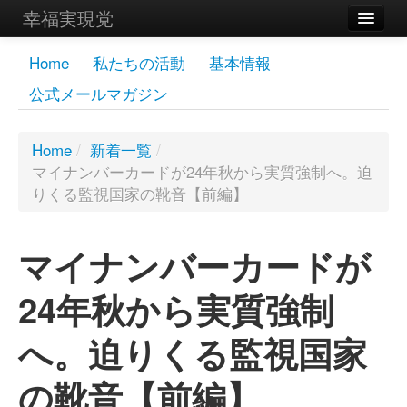
幸福実現党
メンバーズページ
Home
私たちの活動
基本情報
公式メールマガジン
党員
寄付
Home
/
新着一覧
/
マイナンバーカードが24年秋から実質強制へ。迫
お問い合わせ
りくる監視国家の靴音【前編】
幸福の科学グループ
マイナンバーカードが
24年秋から実質強制
へ。迫りくる監視国家
の靴音【前編】