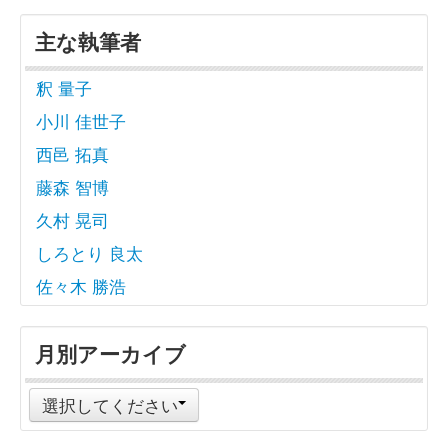
主な執筆者
釈 量子
小川 佳世子
西邑 拓真
藤森 智博
久村 晃司
しろとり 良太
佐々木 勝浩
月別アーカイブ
選択してください