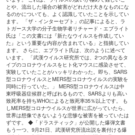
とや、流出した場合の被害がどれだけ大きなものにな
るのかについても、よく認識していたことを示してい
ます。 「ザ・インターセプト」の記事によると、ラ
トガース大学の分子生物学者リチャード・エブライト
氏は「この文書には『新たなウイルスを作成してい
た』という重要な内容が含まれている」と指摘してい
ます。 さらに、エブライト氏は、次のように述べて
います。 「武漢ウイルス研究所では、2つの異なるタ
イプのコロナウイルスをヒト化マウスに感染させて、
実験していたことがハッキリわかった。即ち、SARS
型コロナウイルスとMERS型コロナウイルスの実験を
同時に行っていた。」 MERS型コロナウイルスは中
東呼吸器症候群と呼ばれるもので、SARSよりも高い
致死率を持ちWHOによると致死率35％以上です。 も
しMERS型コロナウイルスが世界に広がっていたら、
世界は想像できないような悲惨な被害を被っていたは
ずです。 ◆「ドラスティック」が公開した爆弾文書
もう一つ、9月21日、武漢研究所流出説を裏付ける爆