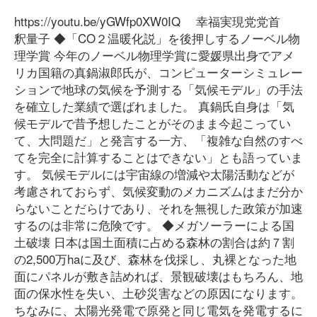
https://youtu.be/yGWfp0XW0IQ 幸福実現党党首
釈量子 ◆「CO２温暖化説」を後押しするノーベル物
理学賞 今年のノーベル物理学賞に愛媛県出身でアメ
リカ国籍の真鍋淑郎氏が、コンピューターシミュレー
ションで地球の気候を予測する「気候モデル」の手法
を確立した業績で選ばれました。 真鍋氏自身は「気
候モデルで昔予想したことがそのまま今起こってい
て、大問題だ」と発言する一方、「複雑な自然のすべ
てを完全に計算することはできない」とも語っていま
す。 気候モデルには宇宙線の増減や太陽活動などが
考慮されておらず、気候変動のメカニズムはまだ分か
らないことだらけであり、それを無視した政策が加速
するのは非常に危険です。 ◆メガソーラーによる国
土破壊 日本は国土面積に占める森林の割合は約７割
の2,500万haに及び、森林を伐採し、丸裸となった地
面にパネルが敷き詰めれば、景観破壊はもちろん、地
面の保水性を失い、土砂災害などの原因になります。
ちなみに、太陽光発電で原発と同じ電気を発電するに