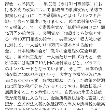
部会 西邑拓真 ――衆院選（今月31日投開票）にお
ける各党の政策について 財務省の事務次官が某誌で
揶揄したように、この選挙戦はやはり「バラマキ合
戦」と言って間違いありません。 現金給付策や子育
て支援策として、立憲民主党が「低所得者向けに年額
12万円の給付策」、公明党が「18歳までを対象とす
る一律10万円相当の給付」、共産党が「収入減少者
に対して、一人当たり10万円を基本とする給付
金」、日本維新の会が「教育の全過程の完全無償
化」、国民民主党が「一人当たり一律10万円と、低
所得者には追加で10万円の給付策などと、バラマキ
のオンパレードとなっています。 そして、日本の債
務が既に1200兆円超という、大変な危機的状況にあ
るにもかかわらず、各党は概ね、こうした政策の財源
には国債の発行分を充てるとしており、財政状況が一
層悪化することを危惧します。 自民党の岸田文雄総
裁が衆院選に入る前に、金融所得課税強化に言及した
ほか、立民が法人税の累進課税の導入や所得税の最高
税率引き上げなどを訴えています。 しかし、こうし