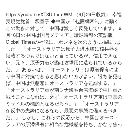
https://youtu.be/XT3U-tpm-WM （9月24日収録） 幸福
実現党党首 釈量子 ◆中国が「包囲網牽制」に動く
この動きに対して、中国は激しく反発しています。 9
月16日の中国は国営メディア、環球時報の英語版
Global Timesの社説に、ホンネを次のように掲載しま
した。 「オーストラリアは原子力潜水艦に核兵器を
搭載するつもりはないと言っているが、信用できな
い。元々、原子力潜水艦は攻撃用に造られているから
だ。」 あるいは、「オーストラリアは原潜保有によ
り中国に対抗できると思わない方がよい。過ちを犯せ
ば、中国は無慈悲にオーストラリアを処罰する。」
「オーストラリア軍が南シナ海や台湾海峡で中国軍と
戦うことになれば、必ず、オーストラリア軍は中国の
ミサイルの標的となるだろう。」 「オーストラリア
が反中の先鋒になるなら、最悪の事態に備えるべき
だ。」 しかし、これらの反応から、中国はオースト
ラリアの原潜保有に相当な危機感を持ち、かなり焦っ