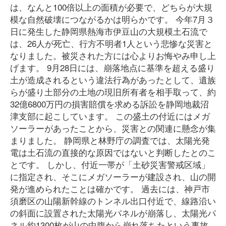
は、なんと100倍以上の面積が必要で、どちらが大規
模な自然破壊につながるかは明らかです。 今年7月３
日に発生した静岡県熱海市伊豆山の大規模土石流で
は、26人が死亡、行方不明者1人という悲惨な災害と
なりました。被災された方には心よりお悔やみ申し上
げます。 9月28日には、崩落地点に基準を超える盛り
土が造成されるという違法行為があったとして、遺族
らが盛り土部分の土地の現旧所有者を相手取って、約
32億6800万円の損害賠償を求める訴訟を静岡地裁沼
津支部に起こしています。 この盛土の付近にはメガ
ソーラーがあったことから、災害との関連に懸念が集
まりました。 静岡県と林野庁の調査では、太陽光発
電は土石流の直接的な原因ではないと判断したとのこ
とです。 しかし、付近一帯が「土砂災害警戒区域」
に指定され、そこにメガソーラーが建設され、山の開
発が進められたことは確かです。 過去には、神戸市
須磨区の山陽新幹線のトンネル出口付近で、線路沿い
の斜面に設置された太陽光パネルが崩落し、太陽光パ
ネル約1300枚が山の中腹から崩れ落ちたという事故