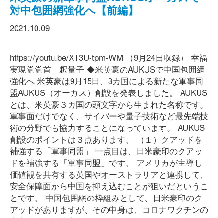
対中包囲網強化へ【前編】
2021.10.09
https://youtu.be/XT3U-tpm-WM （9月24日収録） 幸福
実現党党首 釈量子 ◆米英豪のAUKUSで中国包囲網
強化へ 米英豪は9月15日、3カ国による新たな軍事同
盟AUKUS（オーカス）創設を発表しました。 AUKUS
とは、米英豪３カ国の頭文字から生まれた名称です。
軍事面だけでなく、サイバーや量子技術など最先端技
術の分野でも協力することになっています。 AUKUS
創設のポイントは３点あります。 （１）クアッドを
補強する「軍事同盟」 一点目は、日米豪印のクアッ
ドを補強する「軍事同盟」です。 アメリカが主導し
価値観を共有する英国やオーストラリアと連携して、
安全保障面から中国を抑え込むことが狙いだというこ
とです。 中国包囲網の枠組みとして、日米豪印のク
アッドがありますが、その中身は、コロナワクチンの