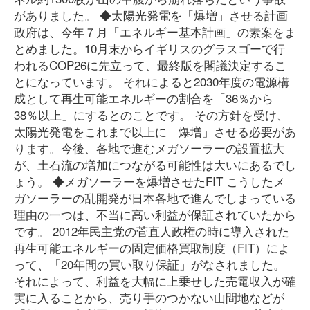
がありました。 ◆太陽光発電を「爆増」させる計画
政府は、今年７月「エネルギー基本計画」の素案をま
とめました。10月末からイギリスのグラスゴーで行
われるCOP26に先立って、最終版を閣議決定するこ
とになっています。 それによると2030年度の電源構
成として再生可能エネルギーの割合を「36％から
38％以上」にするとのことです。 その方針を受け、
太陽光発電をこれまで以上に「爆増」させる必要があ
ります。今後、各地で進むメガソーラーの設置拡大
が、土石流の増加につながる可能性は大いにあるでし
ょう。 ◆メガソーラーを爆増させたFIT こうしたメ
ガソーラーの乱開発が日本各地で進んでしまっている
理由の一つは、不当に高い利益が保証されていたから
です。 2012年民主党の菅直人政権の時に導入された
再生可能エネルギーの固定価格買取制度（FIT）によ
って、「20年間の買い取り保証」がなされました。
それによって、利益を大幅に上乗せした売電収入が確
実に入ることから、売り手のつかない山間地などが