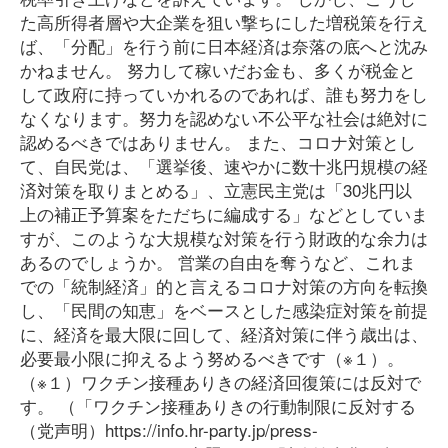
た高所得者層や大企業を狙い撃ちにした増税策を行え
ば、「分配」を行う前に日本経済は奈落の底へと沈み
かねません。 努力して稼いだお金も、多くが税金と
して政府に持っていかれるのであれば、誰も努力をし
なくなります。努力を認めない不公平な社会は絶対に
認めるべきではありません。 また、コロナ対策とし
て、自民党は、「選挙後、速やかに数十兆円規模の経
済対策を取りまとめる」、立憲民主党は「30兆円以
上の補正予算案をただちに編成する」などとしていま
すが、このような大規模な対策を行う財政的な余力は
あるのでしょうか。 営業の自由を奪うなど、これま
での「統制経済」的と言えるコロナ対策の方向を転換
し、「民間の知恵」をベースとした感染症対策を前提
に、経済を最大限に回して、経済対策に伴う歳出は、
必要最小限に抑えるよう努めるべきです（※１）。
（※１）ワクチン接種ありきの経済回復策には反対で
す。 （「ワクチン接種ありきの行動制限に反対する
（党声明）https://info.hr-party.jp/press-