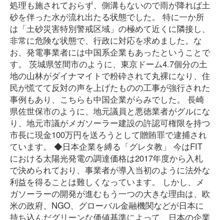
処理も施されておらず、側溝もないので雨が降れば土
砂を伴った水が流れ出たる状態でした。 特に一か所
は「土砂災害特別警戒区域」の極めて近くに隣接し、
非常に危険な状態で、行政に対応を求めました。な
お、発電事業者には中国系企業もあったということで
す。 茨城県笠間市のように、東京ドーム4.7個分の土
地の山林がダイナマイトで粉砕されて丸裸になり、住
民が慌てて反対の声を上げたものの工事が強行された
事例もあり、こちらも中国企業がらみでした。 長崎
県佐世保市のように、地元議員と悪徳業者がグルにな
り、地元市議がメガソーラー建設の許認可権限を持つ
市長に現金100万円を送ろうとして贈賄罪で逮捕され
ています。 ◆日本企業を縛る「グレタ教」 今はFIT
における太陽光発電の調達価格は2017年度から入札
で決められており、事業者が導入当初のように法外な
利益を得ることは難しくなっています。 しかし、メ
ガソーラーの開発が進むもう一つの大きな理由は、欧
米の政府、NGO、グローバル金融機関などが日本に
持ち込んだグリーンな価値基準によって、日本の企業