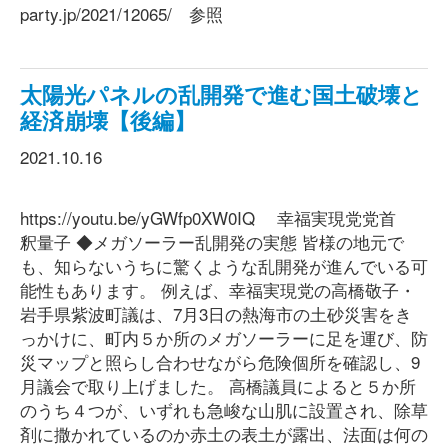
party.jp/2021/12065/ 参照
太陽光パネルの乱開発で進む国土破壊と
経済崩壊【後編】
2021.10.16
https://youtu.be/yGWfp0XW0IQ 幸福実現党党首
釈量子 ◆メガソーラー乱開発の実態 皆様の地元で
も、知らないうちに驚くような乱開発が進んでいる可
能性もあります。 例えば、幸福実現党の高橋敬子・
岩手県紫波町議は、7月3日の熱海市の土砂災害をき
っかけに、町内５か所のメガソーラーに足を運び、防
災マップと照らし合わせながら危険個所を確認し、9
月議会で取り上げました。 高橋議員によると５か所
のうち４つが、いずれも急峻な山肌に設置され、除草
剤に撒かれているのか赤土の表土が露出、法面は何の