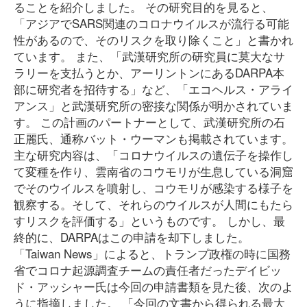
ることを紹介しました。 その研究目的を見ると、
「アジアでSARS関連のコロナウイルスが流行る可能
性があるので、そのリスクを取り除くこと」と書かれ
ています。 また、「武漢研究所の研究員に莫大なサ
ラリーを支払うとか、アーリントンにあるDARPA本
部に研究者を招待する」など、「エコヘルス・アライ
アンス」と武漢研究所の密接な関係が明かされていま
す。 この計画のパートナーとして、武漢研究所の石
正麗氏、通称バット・ウーマンも掲載されています。
主な研究内容は、「コロナウイルスの遺伝子を操作し
て変種を作り、雲南省のコウモリが生息している洞窟
でそのウイルスを噴射し、コウモリが感染する様子を
観察する。そして、それらのウイルスが人間にもたら
すリスクを評価する」というものです。 しかし、最
終的に、DARPAはこの申請を却下しました。
「Taiwan News」によると、トランプ政権の時に国務
省でコロナ起源調査チームの責任者だったデイビッ
ド・アッシャー氏は今回の申請書類を見た後、次のよ
うに指摘しました。 「今回の文書から得られる最大