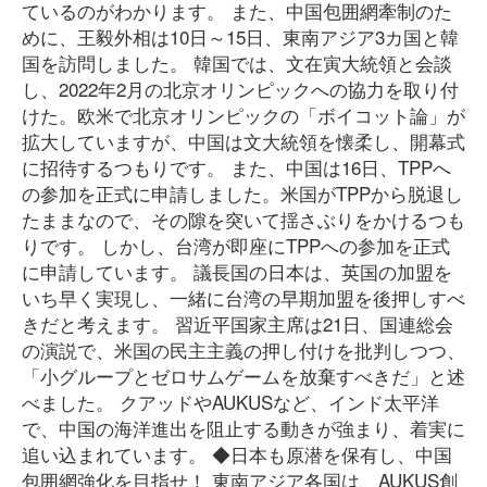
ているのがわかります。 また、中国包囲網牽制のた
めに、王毅外相は10日～15日、東南アジア3カ国と韓
国を訪問しました。 韓国では、文在寅大統領と会談
し、2022年2月の北京オリンピックへの協力を取り付
けた。欧米で北京オリンピックの「ボイコット論」が
拡大していますが、中国は文大統領を懐柔し、開幕式
に招待するつもりです。 また、中国は16日、TPPへ
の参加を正式に申請しました。米国がTPPから脱退し
たままなので、その隙を突いて揺さぶりをかけるつも
りです。 しかし、台湾が即座にTPPへの参加を正式
に申請しています。 議長国の日本は、英国の加盟を
いち早く実現し、一緒に台湾の早期加盟を後押しすべ
きだと考えます。 習近平国家主席は21日、国連総会
の演説で、米国の民主主義の押し付けを批判しつつ、
「小グループとゼロサムゲームを放棄すべきだ」と述
べました。 クアッドやAUKUSなど、インド太平洋
で、中国の海洋進出を阻止する動きが強まり、着実に
追い込まれています。 ◆日本も原潜を保有し、中国
包囲網強化を目指せ！ 東南アジア各国は、AUKUS創