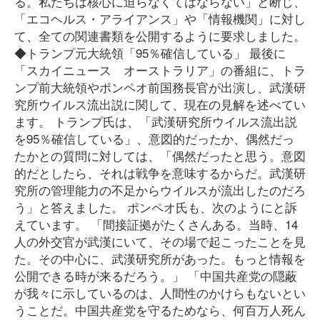
る。私たちは核心に迫らなくてはならない」と断じ、
「エコヘルス・アライアンス」や「情報機関」に対し
て、全ての関連書類を公開するように要求しました。
◆トランプ元大統領「95％確信している」 最後に
「スカイニュース オーストラリア」の番組に、トラ
ンプ前大統領やポンペオ前国務長官が出演し、武漢研
究所ウイルス流出説に関して、現在の見解を述べてい
ます。 トランプ氏は、「武漢研究所ウイルス流出説
を95％確信している」、意図的だったか、偶然だっ
たかとの質問に対しては、「偶然だったと思う。意図
的だとしたら、それは戦争を意味するからだ。武漢研
究所の管理能力の不足からウイルスが流出したのだろ
う」と答えました。 ポンペオ氏も、次のようにと訴
えています。 「間接証拠がたくさんある。当時、14
人の外交官が武漢にいて、その場で起こったことを見
た。その中心に、武漢研究所があった。もっと情報を
公開できる時が来るだろう。」 「中国共産党の隠蔽
が我々に示しているのは、人間性のかけらもないとい
うことだ。中国共産党を守るためなら、何百万人死ん