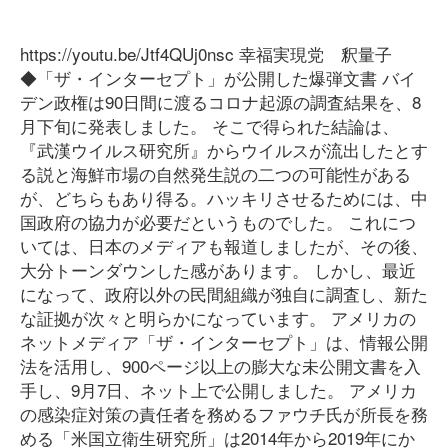
https://youtu.be/Jtf4QUj0nsc 幸福実現党 釈量子
◆「ザ・インターセプト」が公開した爆弾文書 バイ
デン政権は90日間に渡るコロナ起源の調査結果を、8
月下旬に発表しました。 そこで得られた結論は、
『武漢ウイルス研究所』からウイルスが流出したとす
る説と海鮮市場の自然発生説の二つの可能性がある
が、どちらもあり得る。ハッキリさせるためには、中
国政府の協力が必要だというものでした。 これにつ
いては、日本のメディアも報道しましたが、その後、
大分トーンダウンした感があります。 しかし、最近
になって、政府以外の民間組織が独自に調査し、新た
な証拠が次々と明らかになっています。 アメリカの
ネットメディア「ザ・インターセプト」は、情報公開
法を活用し、900ページ以上の膨大な未公開文書を入
手し、9月7日、ネット上で公開しました。 アメリカ
の感染症対策の責任者を務めるファウチ氏が所長を務
める「米国立衛生研究所」は2014年から2019年にか