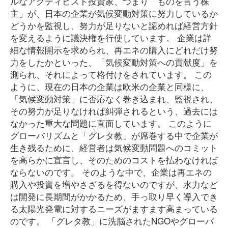
ルなアクティビスト投資家、つまり「ものを言う株
主」が、日本の企業が気候変動対策に努力しているか
どうかを監視し、努力が足りないと認めれば経営方針
を変えるように議決権を行使しています。 企業は詳
細な情報開示を求められ、再エネの購入にどれだけ努
力をしたかといった、「気候変動対策への貢献度」を
測られ、それによって格付けをされています。 この
ように、現在の日本の企業は欧米の企業と同様に、
「気候変動対策」に否応なく巻き込まれ、監視され、
その努力が足りなければ糾弾されるという、過去には
なかった重大な問題に直面しています。 このように
グローバリズムと「グレタ教」が席巻する中で企業が
生き残るために、経営者は気候変動問題へのコミット
を高らかに宣言し、そのためのコストを払わなければ
ならないのです。 そのような中で、企業は再エネの
購入や投資を増やさざるを得ないのですが、水力など
は開発に長期間がかかるため、手っ取り早く導入でき
る太陽光発電に対するニーズがますます高まっている
のです。 「グレタ教」に洗脳されたNGOやグローバ