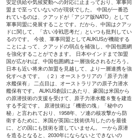
安定供給や気候変動への対応に止まっており、軍事同
盟まで至っていないのが現状でした。 中国が一番恐
れているのは、クアッドが「アジア版NATO」として
軍事同盟に発展することです。だから、中国はクアッ
ドに関して、「古い冷戦思考だ」といつも批判してい
るのです。 今後、軍事同盟としてAUKUSが機能する
ことによって、クアッドの弱点を補強し、中国包囲網
を強化することができます。 日本やインドまで加盟
国が広がれば、中国包囲網は一層強化されるだろう。
日本も近い将来の加盟を見越して、より一層連携を強
化すべきです。 （２）オーストラリアの「原子力潜
水艦保有」 二点目は、オーストラリアの原子力潜水
艦保有です。 AUKUS創設にあたり、豪国は米国から
の原潜技術の支援を受けて、原子力潜水艦８隻を建造
する予定です。 原潜技術は「機密の塊」「秘中の
秘」と言われており、1958年、ソ連の核攻撃から防
衛するために、米国が英国に技術供与したのを最後
に、どの国にも技術を渡していません。 一から原潜
を造るとなると、2030年にならないとできないの