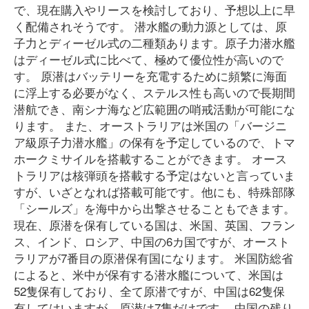
で、現在購入やリースを検討しており、予想以上に早
く配備されそうです。 潜水艦の動力源としては、原
子力とディーゼル式の二種類あります。原子力潜水艦
はディーゼル式に比べて、極めて優位性が高いので
す。 原潜はバッテリーを充電するために頻繁に海面
に浮上する必要がなく、ステルス性も高いので長期間
潜航でき、南シナ海など広範囲の哨戒活動が可能にな
ります。 また、オーストラリアは米国の「バージニ
ア級原子力潜水艦」の保有を予定しているので、トマ
ホークミサイルを搭載することができます。 オース
トラリアは核弾頭を搭載する予定はないと言っていま
すが、いざとなれば搭載可能です。他にも、特殊部隊
「シールズ」を海中から出撃させることもできます。
現在、原潜を保有している国は、米国、英国、フラン
ス、インド、ロシア、中国の6カ国ですが、オースト
ラリアが7番目の原潜保有国になります。 米国防総省
によると、米中が保有する潜水艦について、米国は
52隻保有しており、全て原潜ですが、中国は62隻保
有してはいますが、原潜は7隻だけです。 中国の残り