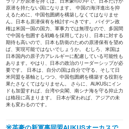
ラリアが原潜を持てば、日米豪印の中で、日本だけが
原潜を持たない国になります。 中国の海洋進出を抑
えるために、中国包囲網を構築しなくてはなりませ
ん。日本も原潜保有を検討すべきです。 バイデン政
権は米国一国の国力、軍事力では無理なので、多国間
で中国を包囲する戦略を採用しており、日本に対する
期待も高いので、日本も防衛のための原潜保有を望め
ば、実現可能ではないでしょうか。 むしろ、米国は
日本国内の原子力アレルギーに配慮している可能性も
あります。やはり、日本の政治のリーダーシップが必
要です。 日本は、自分の国は自分で守る、そして日
米同盟を基軸としつつ、中国包囲網を構築する役割を
果たさなくてはなりません。 さらに、AUKUSにイン
ドも加盟すれば、台湾や尖閣、南シナ海を守る抑止力
は格段に高まります。 日本が変われば、アジアの未
来も変わるのです。
米英豪の新軍事同盟AUKUSオーカスで