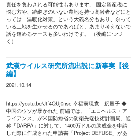
責任を負わされる可能性もあります。 固定資産税に
悩む方や、跡継ぎのいない農地を持つ高齢者などにと
っては「温暖化対策」という大義名分もあり、余って
いる土地を生かせるのであればと、あまり考えないで
話を進めるケースも多いわけです。 （後編につづ
く）
武漢ウイルス研究所流出説に新事実【後
編】
2021.10.14
https://youtu.be/Jtf4QUj0nsc 幸福実現党 釈量子 ◆
中国のウソが暴かれた 前編では、「エコヘルス・ア
ライアンス」が米国防総省の防衛先端技術計画局、通
称「DARPA」に対して、1400万ドルの助成金を申請
した際に作成された申請書「Project DEFUSE」があ