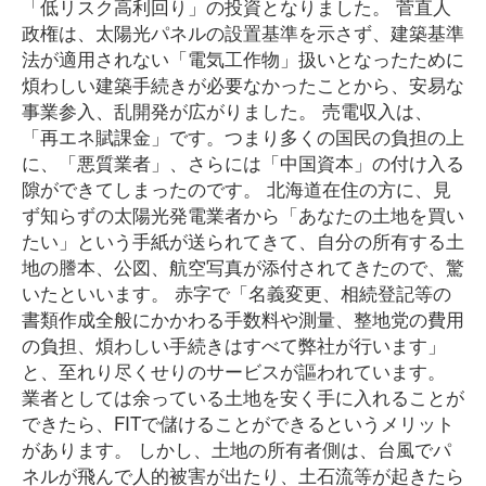
「低リスク高利回り」の投資となりました。 菅直人
政権は、太陽光パネルの設置基準を示さず、建築基準
法が適用されない「電気工作物」扱いとなったために
煩わしい建築手続きが必要なかったことから、安易な
事業参入、乱開発が広がりました。 売電収入は、
「再エネ賦課金」です。つまり多くの国民の負担の上
に、「悪質業者」、さらには「中国資本」の付け入る
隙ができてしまったのです。 北海道在住の方に、見
ず知らずの太陽光発電業者から「あなたの土地を買い
たい」という手紙が送られてきて、自分の所有する土
地の謄本、公図、航空写真が添付されてきたので、驚
いたといいます。 赤字で「名義変更、相続登記等の
書類作成全般にかかわる手数料や測量、整地党の費用
の負担、煩わしい手続きはすべて弊社が行います」
と、至れり尽くせりのサービスが謳われています。
業者としては余っている土地を安く手に入れることが
できたら、FITで儲けることができるというメリット
があります。 しかし、土地の所有者側は、台風でパ
ネルが飛んで人的被害が出たり、土石流等が起きたら