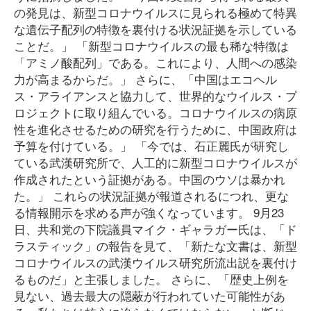
の発見は、新型コロナウイルスに見られる極めて特異
な遺伝子配列の特徴を裏付ける状況証拠を示している
ことだ。」 「新型コロナウイルスの最も稀な特徴は
「アミノ酸配列」である。これにより、人間への感染
力が高まるからだ。」 さらに、「中国はエコヘル
ス・アライアンスと協力して、世界的なウイルス・プ
ロジェクトに取り組んでいる。コロナウイルスの病原
性を進化させるための研究を行うために、中国政府は
予算を付けている。」 「今では、石正麗氏が研究し
ている武漢研究所で、人工的に新型コロナウイルスが
作成されたという証拠がある。中国のウソは暴かれ
た。」 これらの状況証拠が報道されるにつれ、更な
る情報開示を求める声が強くなっています。 9月23
日、共和党の下院議員マイク・ギャラガー氏は、「ド
ラスティック」の報告を見て、「新たな文書は、新型
コロナウイルスの武漢ウイルス研究所流出説を裏付け
るものだ」と主張しました。 さらに、「歴史上例を
見ない、過去最大の隠蔽が行われていた可能性があ