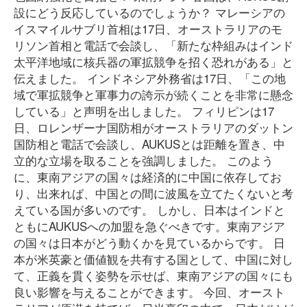
設にどう反応しているのでしょうか？ マレーシアの
イスマイルサブリ首相は17日、オーストラリアのモ
リソン首相と電話で会談し、「新たな枠組みはインド
太平洋地域に核兵器の軍拡競争を招く恐れがある」と
伝えました。 インドネシア外務省は17日、「この地
域で軍拡競争と軍事力の誇示が続くことを非常に懸念
している」と声明を出しました。 フィリピンは17
日、ロレンザーナ国防相がオーストラリアのダットン
国防相と電話で会談し、AUKUSとは距離を置き、中
立的な立場を取ることを強調しました。 このよう
に、東南アジアの国々は経済的に中国に依存してお
り、出来れば、中国との間に波風を立てたくないと考
えている国が多いのです。 しかし、日本はインドと
ともにAUKUSへの加盟を急ぐべきです。東南アジア
の国々は日本がどう動くかを見ているからです。 日
本が米英豪と価値観を共有する国として、中国に対し
て、正義を貫く姿勢を示せば、東南アジアの国々にも
良い影響を与えることができます。 今回、オースト