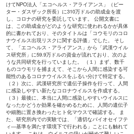
けてNPO法人「エコヘルス・アライアンス」（ピー
ター・ダスザック所長）に310万ドルの助成金を渡
し、コロナの研究を委託しています。 公開文書に
は、この助成金がどのような研究に使われるかが具体
的に書かれており、そのタイトルは「コウモリのコロ
ナウイルス出現リスクに関する評価」でした。 そし
て、「エコヘルス・アライアンス」から「武漢ウイル
ス研究所」に59.9万ドルの資金が流れており、次のよ
うな共同研究を行っていました。 （１）まず、数千
ものコウモリを捕まえて、そこから人間に感染する可
能性のあるコロナウイルスをふるい分けて特定する。
（２）次に、武漢研究所で遺伝子操作を行って、人間
に感染しやすい新たなコロナウイルスを作成する。
（３）最後に、本当に人間に感染しやすいウイルスに
なったかどうか効果を確かめるために、人間の遺伝子
や細胞に置き換わったヒト化マウスで確認する。 ま
た、研究所内での実験では、「適切なバイオセイフテ
ィ―基準を満たす環境下で行われる」ことにも触れて
います。 これは、ウイルスの扱いが極めて難しいこ