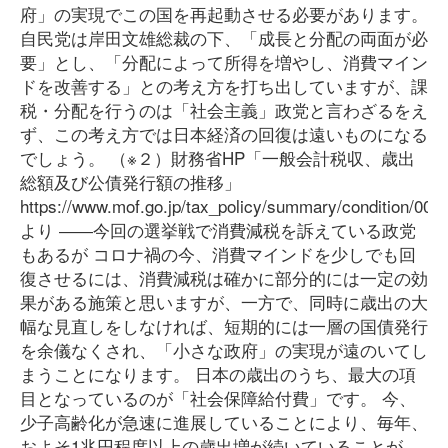
府」の実現でこの国を再起動させる必要があります。
自民党は岸田文雄総裁の下、「成長と分配の両面が必
要」とし、「分配によって所得を増やし、消費マイン
ドを改善する」との考え方を打ち出していますが、課
税・分配を行うのは「社会主義」政党と言わざるをえ
ず、この考え方では日本経済の回復は遠いものになる
でしょう。 （※２）財務省HP「一般会計税収、歳出
総額及び公債発行額の推移」
https://www.mof.go.jp/tax_policy/summary/condition/003.
より ――今回の選挙戦で消費減税を訴えている政党
もあるが コロナ禍の今、消費マインドを少しでも回
復させるには、消費減税は確かに部分的には一定の効
果がある施策と思いますが、一方で、同時に歳出の大
幅な見直しをしなければ、短期的には一層の国債発行
を余儀なくされ、「小さな政府」の実現が遠のいてし
まうことになります。 日本の歳出のうち、最大の項
目となっているのが「社会保障給付費」です。 今、
少子高齢化が急速に進展していることにより、毎年、
およそ1兆円程度以上の歳出増が続いていることが、