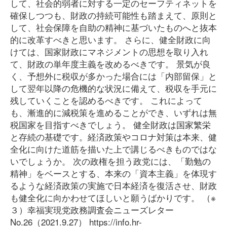
して、社会的弱者に対する一定のセーフティネットを
確保しつつも、財政の持続可能性も踏まえて、原則と
して、社会保障を自助の精神に基づいたものへと抜本
的に改革すべきと思います。 さらに、健全財政に向
けては、国家財政にマネジメントの思想を取り入れ
て、財政の単年度主義を改めるべきです。 景気が良
く、予想外に税収が多かった場合には「内部留保」と
して翌年以降の危機的な状況に備えて、税収を手元に
残していくことを認めるべきです。 これによって
も、漸進的に減税策を進めることができ、いずれは無
税国家を目指すべきでしょう。 健全財政は国家繁栄
と存続の基礎です。経済政策やコロナ対策は本来、健
全化に向けた道筋を描いた上で講じるべきものではな
いでしょうか。 次の政権を担う政党には、「勤勉の
精神」をベースとする、本来の「資本主義」を体現す
るような経済政策の実施で日本経済を復活させ、財政
も健全化に向かわせてほしいと願うばかりです。 （※
３）幸福実現党政務調査会ニューズレター
No.26（2021.9.27） https://info.hr-