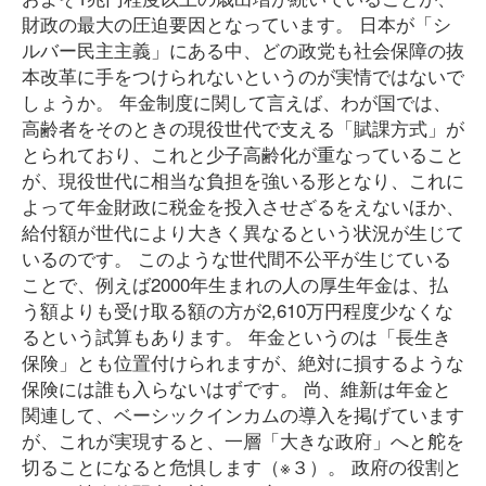
財政の最大の圧迫要因となっています。 日本が「シ
ルバー民主主義」にある中、どの政党も社会保障の抜
本改革に手をつけられないというのが実情ではないで
しょうか。 年金制度に関して言えば、わが国では、
高齢者をそのときの現役世代で支える「賦課方式」が
とられており、これと少子高齢化が重なっていること
が、現役世代に相当な負担を強いる形となり、これに
よって年金財政に税金を投入させざるをえないほか、
給付額が世代により大きく異なるという状況が生じて
いるのです。 このような世代間不公平が生じている
ことで、例えば2000年生まれの人の厚生年金は、払
う額よりも受け取る額の方が2,610万円程度少なくな
るという試算もあります。 年金というのは「長生き
保険」とも位置付けられますが、絶対に損するような
保険には誰も入らないはずです。 尚、維新は年金と
関連して、ベーシックインカムの導入を掲げています
が、これが実現すると、一層「大きな政府」へと舵を
切ることになると危惧します（※３）。 政府の役割と