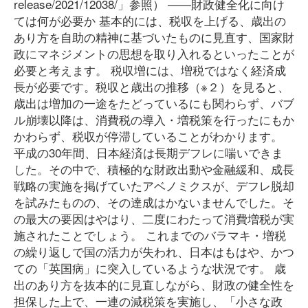
release/2021/12038/」参照） ——財政健全化に向け
ては何が必要か 基本的には、税収を上げる、歳出の
あり方を自助の精神に基づいたものに見直す、国家財
政にマネジメントの思想を取り入れるといったことが
必要と考えます。 税収増には、増税ではなく経済成
長が必要です。税収と歳出の推移（※２）を見ると、
歳出は増加の一途をたどっているにも関わらず、バブ
ル崩壊以降は、消費税の導入・増税策を行ったにもか
かわらず、税収が停滞していることがわかります。
平成の30年間、日本経済は長期デフレに喘いできま
した。その中で、積極的な財政出動や金融緩和、成長
戦略の実施を掲げていたアベノミクスが、デフレ脱却
を試みたものの、その達成はかないませんでした。そ
の最大の要因はやはり、二度にわたって消費増税が実
施されたことでしょう。 これまでのバラマキ・増税
の繰り返しで国の活力が失われ、日本はもはや、かつ
ての「英国病」に突入しているような状況です。 歳
出のあり方を抜本的に見直しながら、財政の健全性を
担保した上で、一連の減税策を実施し、「小さな政