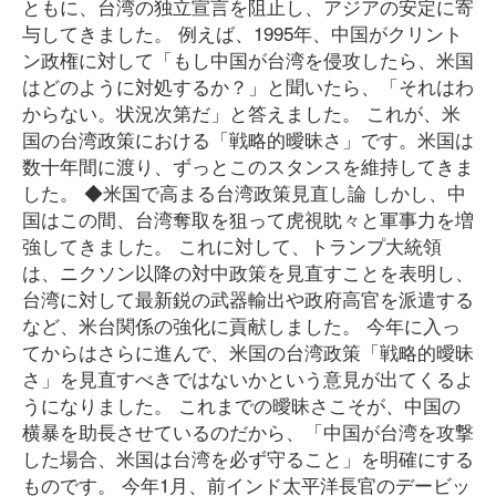
ともに、台湾の独立宣言を阻止し、アジアの安定に寄
与してきました。 例えば、1995年、中国がクリント
ン政権に対して「もし中国が台湾を侵攻したら、米国
はどのように対処するか？」と聞いたら、「それはわ
からない。状況次第だ」と答えました。 これが、米
国の台湾政策における「戦略的曖昧さ」です。米国は
数十年間に渡り、ずっとこのスタンスを維持してきま
した。 ◆米国で高まる台湾政策見直し論 しかし、中
国はこの間、台湾奪取を狙って虎視眈々と軍事力を増
強してきました。 これに対して、トランプ大統領
は、ニクソン以降の対中政策を見直すことを表明し、
台湾に対して最新鋭の武器輸出や政府高官を派遣する
など、米台関係の強化に貢献しました。 今年に入っ
てからはさらに進んで、米国の台湾政策「戦略的曖昧
さ」を見直すべきではないかという意見が出てくるよ
うになりました。 これまでの曖昧さこそが、中国の
横暴を助長させているのだから、「中国が台湾を攻撃
した場合、米国は台湾を必ず守ること」を明確にする
ものです。 今年1月、前インド太平洋長官のデービッ