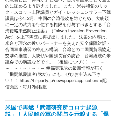
的に認めるよう訴えました。 また、米共和党のリッ
ク・スコット上院議員とガイ・レッシェンサラー下院
議員は今年2月、中国の台湾侵攻を防ぐため、大統領
に一定の武力を行使する権限を付与すべきとする「台
湾侵略未然防止法案」（Taiwan Invasion Prevention
Act）を上下両院に再提出しました。 法案の内容は、
米台と理念の近いパートナーを交えた安全保障対話・
合同軍事演習の枠組み構築、台湾との二国間貿易協定
交渉の推進、大統領や国務長官の訪台、台湾総統の米
議会での演説などです。 （後編につづく） ～・～・
～・～・～・～・～ 幸福実現党の最新情報が届く
「機関紙愛読者(党友)」にも、ぜひお申込み下さ
い！！ https://hr-party.jp/newspaper/application/ ※配
信頻度：毎月2回程度
米国で再燃「武漢研究所コロナ起源
説」！人民解放軍の関与を示唆する「爆