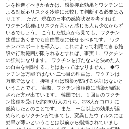
ンを推進すべきか否かは、感染抑止効果とワクチンに
よる副反応リスクを冷静に比較して判断する必要はあ
ります。 ただ、現在の日本の感染状況を考えれば、
ワクチン接種はリスクが高いと感じる人も少なからず
いるでしょう。 こうした観点から見ても、ワクチン
接種はあくまでも自由意志に任せるべきです。 ワク
チンパスポートを導入し、これによって利用できる施
設や行動範囲が限られるとすれば、事実上、ワクチン
の強制になります。 ワクチンを打たないと決めた人
の自由を制限することはあってはなりません。 ◆ワ
クチンは万能ではない 二つ目の理由は、ワクチンは
万能ではなく、接種すれば感染が防げる保証はないと
いうことです。 実際、ワクチン接種後に感染が確認
された方が出ています。 韓国では、１回目のワクチ
ン接種を受けた約230万人のうち、278人がコロナに
感染したとのことです。 また、一定以上の効果が認
められるワクチンができても、変異したウィルスには
効果が薄いということは以前から指摘されていまし
た。 ゆえに、ワクチンを打った人だけが自由に行動