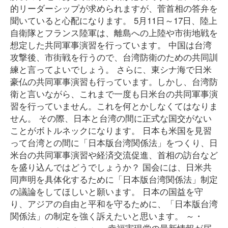
的リーダーシップが求められますが、菅首相の答弁を
聞いていると心配になります。 5月11日～17日、陸上
自衛隊とフランス陸軍は、離島への上陸や市街地戦を
想定した共同軍事演習を行っています。 中国は台湾
攻撃後、市街戦を行うので、台湾防衛のための共同訓
練と言ってよいでしょう。 さらに、東シナ海で日米
豪仏の共同軍事演習も行っています。しかし、台湾防
衛と言いながら、これまで一度も日米台の共同軍事演
習を行っていません。これを何とかしなくてはなりま
せん。 その際、日本と台湾の間に正式な国交がない
ことがボトルネックになります。 日本も米国を見習
って台湾との間に「日本版台湾関係法」をつくり、日
米台の共同軍事演習や経済交流促進、首相の訪台など
を盛り込んではどうでしょうか？ 国会には、日米共
同声明を具体化するために「日本版台湾関係法」制定
の議論をしてほしいと願います。 日本の国益を守
り、アジアの自由と平和を守るために、「日本版台湾
関係法」の制定を強く訴えたいと思います。 ～・
～・～・～・～・～・～ 幸福実現党の最新情報が届