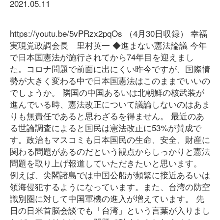
2021.05.11
https://youtu.be/5vPRzx2pqOs （4月30日収録） 幸福
実現党政調会長 里村英一 ◆進まない憲法論議 今年
で日本国憲法が施行されてから74年目を迎えまし
た。コロナ問題で前面に出にくい昨今ですが、国際情
勢が大きく変わる中で日本国憲法はこのままでいいの
でしょうか。 隣国の中国あるいは北朝鮮の核武装が
進んでいる時、憲法改正について議論しないのはあま
りも無責任であると思わざるを得ません。 最近のあ
る世論調査によると国民は憲法改正に53%が賛成で
す。政治もマスコミも日本国民の生命、安全、財産に
関わる問題があるのだという観点からしっかりと憲法
問題を取り上げ報道していただきたいと思います。
例えば、尖閣諸島では中国公船が頻繁に接近あるいは
領海侵犯するようになっています。また、台湾の防空
識別圏に対して中国軍機の進入が増えています。 先
日の日米首脳会談でも「台湾」という言葉が入りまし