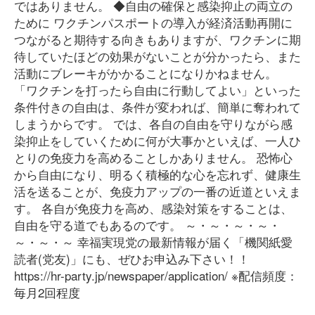
ではありません。 ◆自由の確保と感染抑止の両立の
ために ワクチンパスポートの導入が経済活動再開に
つながると期待する向きもありますが、ワクチンに期
待していたほどの効果がないことが分かったら、また
活動にブレーキがかかることになりかねません。
「ワクチンを打ったら自由に行動してよい」といった
条件付きの自由は、条件が変われば、簡単に奪われて
しまうからです。 では、各自の自由を守りながら感
染抑止をしていくために何が大事かといえば、一人ひ
とりの免疫力を高めることしかありません。 恐怖心
から自由になり、明るく積極的な心を忘れず、健康生
活を送ることが、免疫力アップの一番の近道といえま
す。 各自が免疫力を高め、感染対策をすることは、
自由を守る道でもあるのです。 ～・～・～・～・
～・～・～ 幸福実現党の最新情報が届く「機関紙愛
読者(党友)」にも、ぜひお申込み下さい！！
https://hr-party.jp/newspaper/application/ ※配信頻度：
毎月2回程度