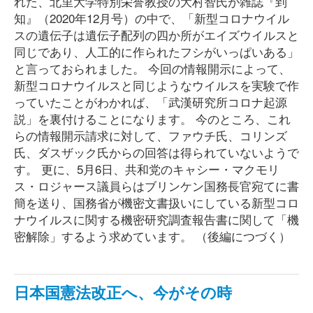
れた、北里大学特別栄誉教授の大村智氏が雑誌『到
知』（2020年12月号）の中で、「新型コロナウイル
スの遺伝子は遺伝子配列の四か所がエイズウイルスと
同じであり、人工的に作られたフシがいっぱいある」
と言っておられました。 今回の情報開示によって、
新型コロナウイルスと同じようなウイルスを実験で作
っていたことがわかれば、「武漢研究所コロナ起源
説」を裏付けることになります。 今のところ、これ
らの情報開示請求に対して、ファウチ氏、コリンズ
氏、ダスザック氏からの回答は得られていないようで
す。 更に、5月6日、共和党のキャシー・マクモリ
ス・ロジャース議員らはブリンケン国務長官宛てに書
簡を送り、国務省が機密文書扱いにしている新型コロ
ナウイルスに関する機密研究調査報告書に関して「機
密解除」するよう求めています。 （後編につづく）
日本国憲法改正へ、今がその時