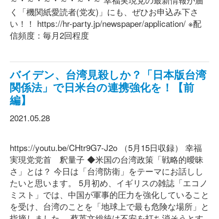
く「機関紙愛読者(党友)」にも、ぜひお申込み下さ
い！！ https://hr-party.jp/newspaper/application/ ※配
信頻度：毎月2回程度
バイデン、台湾見殺しか？「日本版台湾
関係法」で日米台の連携強化を！【前
編】
2021.05.28
https://youtu.be/CHtr9G7-J2o （5月15日収録） 幸福
実現党党首 釈量子 ◆米国の台湾政策「戦略的曖昧
さ」とは？ 今日は「台湾防衛」をテーマにお話しし
たいと思います。 5月初め、イギリスの雑誌「エコノ
ミスト」では、中国が軍事的圧力を強化していること
を受け、台湾のことを「地球上で最も危険な場所」と
指摘しました。 蔡英文総統は不安を打ち消そうとす