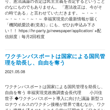
り、憲法議論の否定は民主主義を否定するということ
のなにものでもありません。 「憲法改正は、今がそ
の時である」と言わせていただきます。 ～・～・
～・～・～・～・～ 幸福実現党の最新情報が届く
「機関紙愛読者(党友)」にも、ぜひお申込み下さ
い！！ https://hr-party.jp/newspaper/application/ ※配
信頻度：毎月2回程度
ワクチンパスポートは国家による国民管
理を助長し、自由を奪う
2021.05.08
ワクチンパスポートは国家による国民管理を助長し、
自由を奪う 幸福実現党政務調査会長代理 小川佳
世子 ◆ワクチンパスポート導入に向けた議論 新型コ
ロナウィルスのワクチン接種が世界で進むなか、ワク
チン接種を済ませたことを公的に証明する「ワクチン