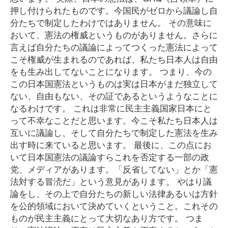
押し付けられたものです。今国民がゼロから議論し自
分たちで制定したわけではありません。 その意味に
おいて、憲法の権威というものがありません。さらに
言えば自分たちの議論によってつくった憲法によって
こそ権威が生まれるのであれば、私たち日本人は自由
をも生み出してないことになります。 つまり、今の
この日本国憲法というものは実は日本がまだ独立して
ない、自由もない、その証であるというようなことに
なるわけです。 これは非常に民主主義国家日本にと
って不幸なことだと思います。今こそ私たち日本人は
互いに議論し、そして自分たちで制定した憲法を生み
出す時に来ていると思います。 最後に、この点にお
いて日本国憲法の議論すらこれを否定する一部の政
党、メディアがあります。「反省してない」とか「憲
法対する冒涜だ」という意見があります。 やはり議
論をし、その上で自分たちの新しい法律あるいは方針
を公的領域において決めていくということ。これその
ものが民主主義にとって大切なあり方です。 つま