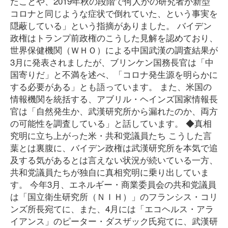
たことや、2019年秋の段階で何人かの研究者が新型
コロナと同じような症状で倒れていた、という事実を
隠蔽している」という指摘がありました。 バイデン
政権はトランプ前政権のこうした見解を認めており、
世界保健機関（ＷＨＯ）による中国武漢の調査結果が
3月に発表されましたが、ブリンケン国務長官は「中
国寄りだ」と不満を述べ、「コロナ発生源を明らかに
する必要がある」とも語っています。 また、米国の
情報機関を統括する、アブリル・ヘインズ国家情報長
官は「自然発生か、武漢研究所から漏れたのか、両方
の可能性を調査している」と話しています。 ◆真相
究明に立ち上がった米・共和党議員たち こうした言
葉とは裏腹に、バイデン政権は武漢研究所を本気で追
及する気があるとは言えない状況が続いている一方、
共和党議員たちが独自に真相究明に乗り出していま
す。 今年3月、エネルギー・商業委員会の共和党議員
は「国立衛生研究所（ＮＩＨ）」のフランシス・コリ
ンズ所長宛てに、また、4月には「エコヘルス・アラ
イアンス」のピーター・ダスザック氏宛てに、武漢研