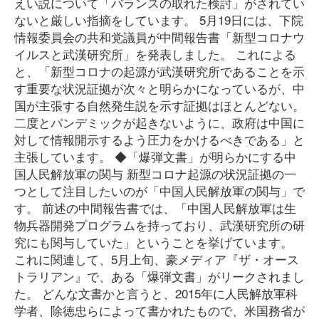
えい説について「バランスの取れた検討」がされてい
ないと厳しい指摘をしています。 5月19日には、下院
情報委員会の共和党議員が中間報告書「新型コロナウ
イルスと武漢研究所」を発表しました。 これによる
と、「新型コロナの起源が武漢研究所であることを示
す重要な状況証拠が次々と明らかになっているが、中
国が主張する自然発生説を示す証拠はほとんどない。
二度とパンデミックが起きないように、政府は中国に
対して情報開示するよう圧力をかけるべきである」と
主張しています。 ◆「爆弾文書」が明らかにする中
国人民解放軍の関与 新型コロナ起源の状況証拠の一
つとして注目したいのが「中国人民解放軍の関与」で
す。 前述の中間報告書では、「中国人民解放軍は生
物兵器開発プログラムを持っており、武漢研究所の研
究にも関与していた」ということを挙げています。
これに関連して、5月上旬、豪メディア『ザ・オース
トラリアン』で、ある「爆弾文書」がリークされまし
た。 どんな文書かと言うと、2015年に人民解放軍科
学者、除徳忠らによって書かれたもので、米国務省が