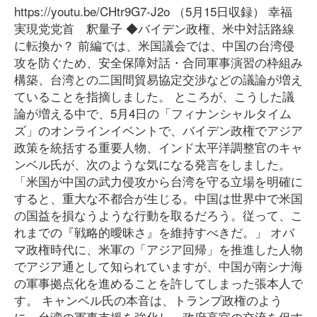
https://youtu.be/CHtr9G7-J2o （5月15日収録） 幸福
実現党党首 釈量子 ◆バイデン政権、米中対話路線
に転換か？ 前編では、米国議会では、中国の台湾侵
攻を防ぐため、安全保障対話・合同軍事演習の枠組み
構築、台湾との二国間貿易協定交渉などの議論が増え
ていることを指摘しました。 ところが、こうした議
論が増える中で、5月4日の「フィナンシャルタイム
ズ」のオンラインイベントで、バイデン政権でアジア
政策を統括する重要人物、インド太平洋調整官のキャ
ンベル氏が、次のような気になる発言をしました。
「米国が中国の武力侵攻から台湾を守る立場を明確に
すると、重大な不都合が生じる。中国は世界中で米国
の国益を損なうような行動を取るだろう。従って、こ
れまでの『戦略的曖昧さ』を維持すべきだ。」 オバ
マ政権時代に、米軍の「アジア回帰」を推進した人物
でアジア通として知られていますが、中国が南シナ海
の軍事拠点化を進めることを許してしまった張本人で
す。 キャンベル氏の本音は、トランプ政権のよう
に、台湾の軍事支援を強化し、政府高官の交流を促す