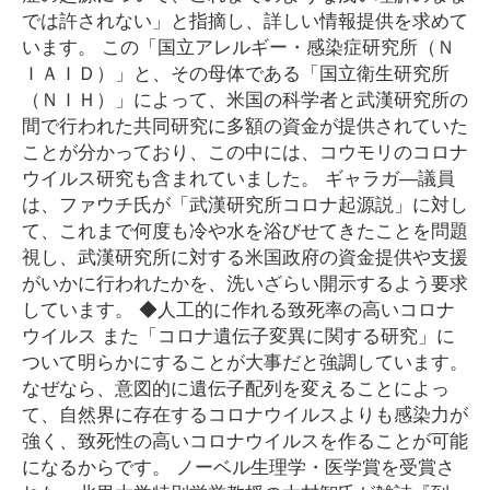
では許されない」と指摘し、詳しい情報提供を求めて
います。 この「国立アレルギー・感染症研究所（Ｎ
ＩＡＩＤ）」と、その母体である「国立衛生研究所
（ＮＩＨ）」によって、米国の科学者と武漢研究所の
間で行われた共同研究に多額の資金が提供されていた
ことが分かっており、この中には、コウモリのコロナ
ウイルス研究も含まれていました。 ギャラガ―議員
は、ファウチ氏が「武漢研究所コロナ起源説」に対し
て、これまで何度も冷や水を浴びせてきたことを問題
視し、武漢研究所に対する米国政府の資金提供や支援
がいかに行われたかを、洗いざらい開示するよう要求
しています。 ◆人工的に作れる致死率の高いコロナ
ウイルス また「コロナ遺伝子変異に関する研究」に
ついて明らかにすることが大事だと強調しています。
なぜなら、意図的に遺伝子配列を変えることによっ
て、自然界に存在するコロナウイルスよりも感染力が
強く、致死性の高いコロナウイルスを作ることが可能
になるからです。 ノーベル生理学・医学賞を受賞さ