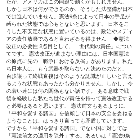
たが、アメリカはこの問題で動くかもしれません。
しかし日本は何ができるのか、そうした法整備が日本
では進んでいません。憲法9条によって日本の手足が
縛られた状態では心もとないと思います。 日本をこ
うした不安定な状態に置いているのは、政治やメディ
アの責任放棄であると言わざるを得ません。 ◆憲法
改正の必要性 2点目として、「世代間の責任」につい
てです。 憲法改正が進まない理由には、日本国憲法
の原点に先の「戦争における反省」があります。私た
ち日本人は、もう武器を取らないと決めたのだと。
百歩譲って終戦直後はそのような認識が正しいと言え
るような状態もあったかも分かりません。しかし、今
の若い達には何の関係もない話です。 ある意味で戦
後を経験した私たち世代が責任を持って憲法改正する
と必要はあると思います。 憲法前文もあるように、
「平和を愛する諸国」を信頼して日本の安全を委ねる
ようなことは、はっきり言っても矛盾しています。
ですから「平和を愛する諸国」でない国に対しては
「憲法前文の適用を除外」する。あるいは「憲法9条