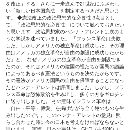
を改正」する。さらに一歩進んで21世紀にふさわし
い「新しい日本国憲法」を制定するべきだと思いま
す。 ◆憲法改正の政治思想的な必要性 3点目とし
て、「政治思想的な必要性」について触れておきたい
と思います。政治思想家のハンナ・アレントは次のよ
うな学説を述べていました。 「フランス革命は失敗
した。しかしアメリカの独立革命は成功した。その理
由はアメリカの独立革命が自由の創設に成功したから
だ」と。 なぜアメリカの独立革命が自由を創設でき
たのか、それはアメリカの建国の祖たちが国民の議論
によってあるべき憲法というものを決めたからです。
その憲法がアメリカ国民の自由を保障することになっ
たとハンナ・アレントは評価しました。しかし、フラ
ンス革命は恐怖政治を生み出し、多くの方をギロチン
に送り出しました。 その意味でフランス革命は、
「自由・平等・博愛」を掲げながら全く逆のものを生
み出したのです。 このハンナ・アレントの意見に照
らし合わせた時に今の日本も考えなければならないと
思います。 実際、日本の憲法は、GHQ（占領軍）に