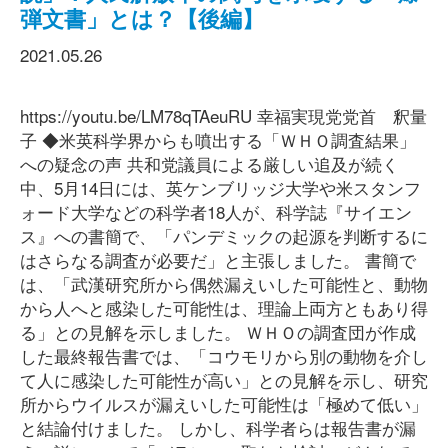
弾文書」とは？【後編】
2021.05.26
https://youtu.be/LM78qTAeuRU 幸福実現党党首 釈量
子 ◆米英科学界からも噴出する「ＷＨＯ調査結果」
への疑念の声 共和党議員による厳しい追及が続く
中、5月14日には、英ケンブリッジ大学や米スタンフ
ォード大学などの科学者18人が、科学誌『サイエン
ス』への書簡で、「パンデミックの起源を判断するに
はさらなる調査が必要だ」と主張しました。 書簡で
は、「武漢研究所から偶然漏えいした可能性と、動物
から人へと感染した可能性は、理論上両方ともあり得
る」との見解を示しました。 ＷＨＯの調査団が作成
した最終報告書では、「コウモリから別の動物を介し
て人に感染した可能性が高い」との見解を示し、研究
所からウイルスが漏えいした可能性は「極めて低い」
と結論付けました。 しかし、科学者らは報告書が漏