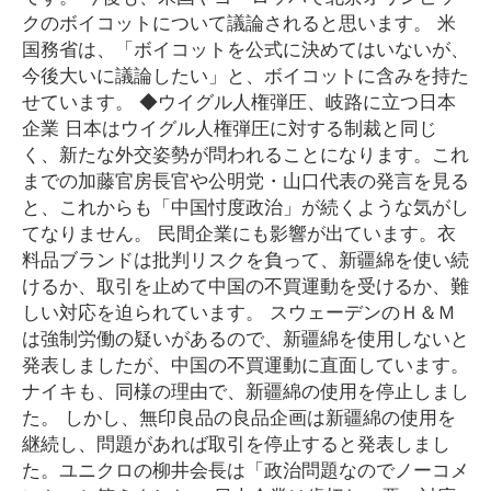
クのボイコットについて議論されると思います。 米
国務省は、「ボイコットを公式に決めてはいないが、
今後大いに議論したい」と、ボイコットに含みを持た
せています。 ◆ウイグル人権弾圧、岐路に立つ日本
企業 日本はウイグル人権弾圧に対する制裁と同じ
く、新たな外交姿勢が問われることになります。これ
までの加藤官房長官や公明党・山口代表の発言を見る
と、これからも「中国忖度政治」が続くような気がし
てなりません。 民間企業にも影響が出ています。衣
料品ブランドは批判リスクを負って、新疆綿を使い続
けるか、取引を止めて中国の不買運動を受けるか、難
しい対応を迫られています。 スウェーデンのＨ＆Ｍ
は強制労働の疑いがあるので、新疆綿を使用しないと
発表しましたが、中国の不買運動に直面しています。
ナイキも、同様の理由で、新疆綿の使用を停止しまし
た。 しかし、無印良品の良品企画は新疆綿の使用を
継続し、問題があれば取引を停止すると発表しまし
た。ユニクロの柳井会長は「政治問題なのでノーコメ