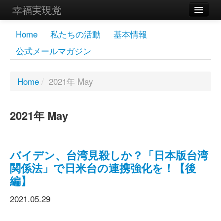
幸福実現党
メンバーズページ
Home
私たちの活動
基本情報
公式メールマガジン
党員
寄付
Home
/
2021年 May
お問い合わせ
2021年 May
幸福の科学グループ
バイデン、台湾見殺しか？「日本版台湾
関係法」で日米台の連携強化を！【後
編】
2021.05.29