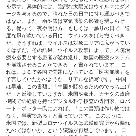
を示す。具体的には、強烈な太陽光はウイルスにダメ
ージを与えるので、晴れた日の日中に持ち運ぶべきで
はない。また、雨や雪は空気感染の影響を弱まらせ
る。従って、夜や明け方、もしくは、曇りの日で、適
度な風が吹いている日に、ウイルスをばら撒くべき
だ。そうすれば、ウイルスは対象エリアに広がってい
くはずだ。その結果、ウイルス攻撃によって、入院治
療を必要とする患者が溢れ返り、敵国の医療システム
を崩壊させることができる」と書かれています。 こ
れは、まるで各国で問題になっている「医療崩壊」を
予言していたかのような、リアルな描写です。 中国
は早速、この書類は「中国を貶めるためのでっち上げ
だ」と反論していますが、米国や豪州、カナダの政府
機関での経験を持つデジタル科学捜査の専門家、ロバ
ート・ポッター氏によれば、「この書類は作り物では
なく、事実である」と言っています。 このように、
米国では、新型コロナウイルスは武漢研究所から漏れ
たのではないか、という議論が再燃しています。 日