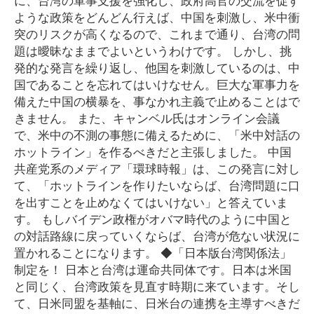
ような政策をどんどん行えば、中国を刺激し、米中衝
突のリスクが高くなるので、これまで通り、台湾の問
題は曖昧なままでよいというわけです。 しかし、挑
発的な発言を繰り返し、他国を刺激しているのは、中
国であることを忘れてはいけなせん。巨大な軍事力を
備えた中国の横暴を、事なかれ主義で止めることはで
きません。 また、キャンベル氏はオンライン会議
で、米中の不測の事態に備えるために、「米中対話の
ホットライン」を作るべきだと主張しました。 中国
共産党系のメディア「環球時報」は、この発言に対し
て、「ホットラインを作りたいならば、台湾問題に口
を出すことを止めなくてはいけない」と答えていま
す。 もしバイデン政権がオバマ時代のように中国と
の対話路線に戻っていくならば、台湾が危ない状況に
置かれることになります。 ◆「日本版台湾関係法」
制定を！ 日本と台湾は運命共同体です。日本は米国
と同じく、台湾政策を見直す時期に来ています。そし
て、日米同盟を基軸に、日米台の連携を主導すべきだ