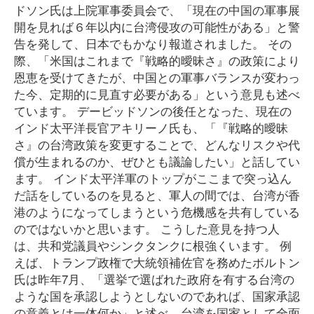
ドソン氏は上院軍事委員会で、「現在の中国の軍事展
開を見れば６年以内に台湾侵攻の可能性がある」と警
告を発して、日本でもかなり報道されました。 その
際、「米国はこれまで『戦略的曖昧さ』の政策により
恩恵を受けてきたが、中国との軍事バランスが変わっ
た今、定期的に見直す必要がある」という意見も述べ
ています。 デービッドソンの後任となった、現在の
インド太平洋長官アキリーノ氏も、「『戦略的曖昧
さ』の台湾政策を変更することで、どんなリスクや代
償が生まれるのか、ぜひとも議論したい」と話してい
ます。 インド太平洋軍のトップがここまで突っ込ん
だ話をしているのを見ると、軍人の間では、台湾が香
港のようになってしまうという危機感を共有している
のではないかと思います。 こうした意見を持つ人
は、共和党議員やシンクタンクに根強くいます。 例
えば、トランプ政権で大統領補佐官を務めたボルトン
氏は昨年7月、「選挙で選ばれた政府を有する台湾の
ような国を承認しようとしないのであれば、国家承認
の意義とは一体何か」と述べ、台湾を国家として全面