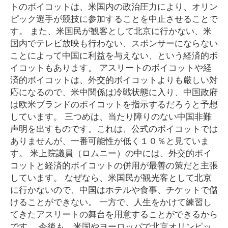
トのボイコットは、米国内の政治圧力により、オリン
ピック選手が競技に参加することを中止させることで
す。 また、米国民が観客として北京に行かない、米
国内でテレビ放映も行わない、スポンサーにならない
ことによって中国に利益を与えない、という経済的ボ
イコットもあります。 アスリートのボイコットや経
済的ボイコットは、外交的ボイコットよりも厳しい対
応になるので、米中関係は冷戦状態に入り、中国政府
は欧米ブランドのボイコットを指示するだろうと予想
しています。 三つめは、当たり障りのない中国非難
声明を出すものです。これは、公式のボイコットでは
ありませんが、一番可能性が低く１０％と見ていま
す。 米上院議員（ロムニー）の中には、外交的ボイ
コットと経済的ボイコットの併用が最善の策だと主張
しています。 なぜなら、米国民が観光客として北京
に行かないので、中国はホテルや食事、チケットで儲
けることができない。 一方で、人生をかけて練習し
てきたアスリートの舞台を用意することができるから
です。 今後も、米国やヨーロッパで北京オリンピッ