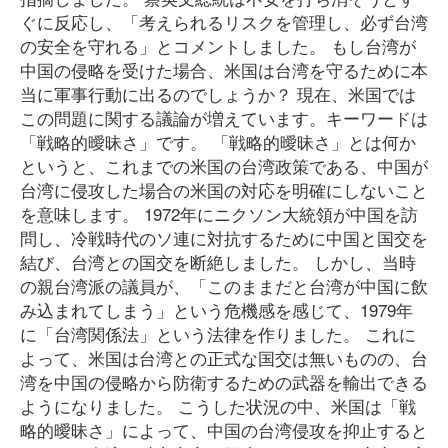
ぐに反応し、「考えられるリスクを管理し、必ず台湾
の安全を守れる」とコメントしました。 もし台湾が
中国の侵略を受けた場合、米国は台湾を守るために本
当に軍事行動に出るのでしょうか？ 現在、米国では
この問題に関する議論が増えています。キーワードは
「戦略的曖昧さ」です。 「戦略的曖昧さ」とは何か
というと、これまでの米国の台湾政策である、中国が
台湾に侵攻した場合の米国の対応を明確にしないこと
を意味します。 1972年にニクソン大統領が中国を訪
問し、冷戦時代のソ連に対抗するために中国と国交を
結び、台湾との国交を断絶しました。 しかし、当時
の親台湾派の議員が、「このままだと台湾が中国に飲
み込まれてしまう」という危機感を感じて、1979年
に「台湾関係法」という法律を作りました。 これに
よって、米国は台湾との正式な国交は無いものの、台
湾を中国の侵略から防衛するための武器を輸出できる
ようになりました。 こうした状況の中、米国は「戦
略的曖昧さ」によって、中国の台湾侵攻を抑止すると