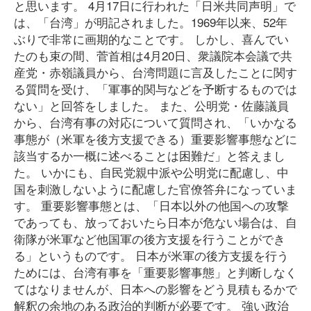
と思います。 4月17日に行われた「日米共同声明」で
は、「台湾」が明記されました。1969年以来、52年
ぶりで非常に画期的なことです。 しかし、喜んでい
たのも束の間、菅首相は4月20日、衆議院本会議で共
産党・赤嶺議員から、台湾問題に言及したことに関す
る質問を受け、「軍事的関与などを予断するものでは
ない」と回答をしました。 また、公明党・佐藤議員
から、台湾有事の対応について質問され、「いかなる
事態が（米軍を後方支援できる）重要影響事態などに
該当するか一概に述べることは困難だ」と答えまし
た。 いかにも、自民党親中派や公明党に配慮し、中
国を刺激しないように配慮した官僚答弁になっていま
す。 重要影響事態とは、「日本以外の他国への攻撃
であっても、放っておいたら日本が危ない場合は、自
衛隊が米軍など他国軍の後方支援を行うことができ
る」というものです。 日本が米軍の後方支援を行う
ためには、台湾有事を「重要影響事態」と判断しなく
てはなりませんが、日本への影響をどう見積もるかで
解釈の余地のある政治的判断が必要です。 強い政治