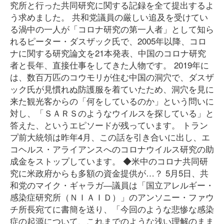
究所と行った共同研究に関する記録を全て提出するよ
う求めました。 共和党議員の厳しい追及を受けてい
る渦中の一人が「コロナ研究の第一人者」として知ら
れるピーター・ダスザック氏で、2005年以降、コロ
ナに関する研究論文を21本発表、中国のコロナ研究
者と長年、直接仕事をしてきた人物です。 2019年に
は、数百万匹のコウモリが住む中国の洞穴で、ダスザ
ック氏が見慣れぬ防護服を着ていたため、洞穴を見に
来た観光客からの「何をしているのか」という問いに
対し、「ＳＡＲＳのようなウイルスを探している」と
答えた、というエピソードが残っています。 トラン
プ前大統領は昨年4月、この話を引き合いに出し、エ
コヘルス・アライアンスへのコロナウイルス研究の助
成金をストップしています。 ◆米中のコロナ共同研
究に米政府からも多額の資金提供が…？ 5月5日、共
和党のマイク・ギャラガ―議員は「国立アレルギー・
感染症研究所（ＮＩＡＩＤ）」のアンソニー・ファウ
チ所長宛てに書簡を送り、「今回のような悲惨な感染
症の起源について、これまでのような浅い理解のまま