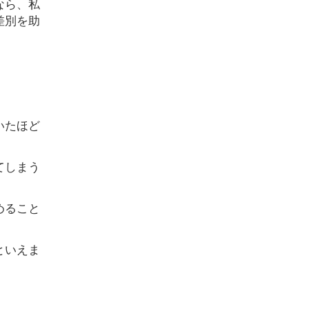
なら、私
差別を助
いたほど
てしまう
めること
といえま