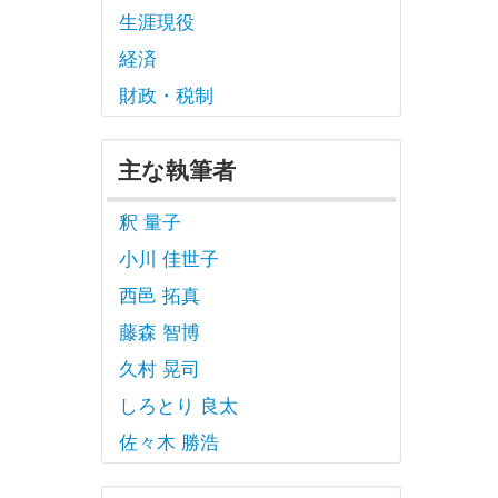
生涯現役
経済
財政・税制
主な執筆者
釈 量子
小川 佳世子
西邑 拓真
藤森 智博
久村 晃司
しろとり 良太
佐々木 勝浩