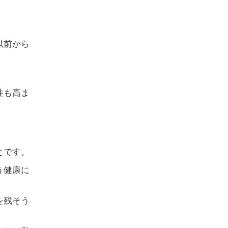
以前から
性も高ま
とです。
う健康に
を残そう