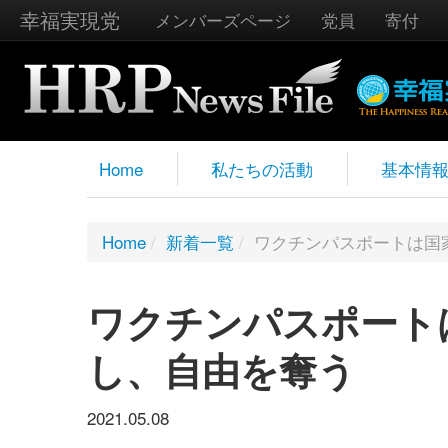
幸福実現党
メンバーズページ
党員
寄付
Home
私たちの活動
基本情
Home
/
新着一覧
/
ワクチンパスポートは国
ワクチンパスポート
し、自由を奪う
2021.05.08