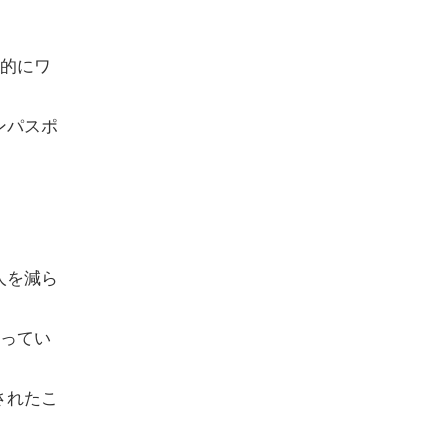
際的にワ
ンパスポ
人を減ら
かってい
されたこ