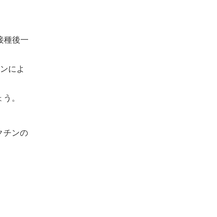
接種後一
チンによ
ょう。
クチンの