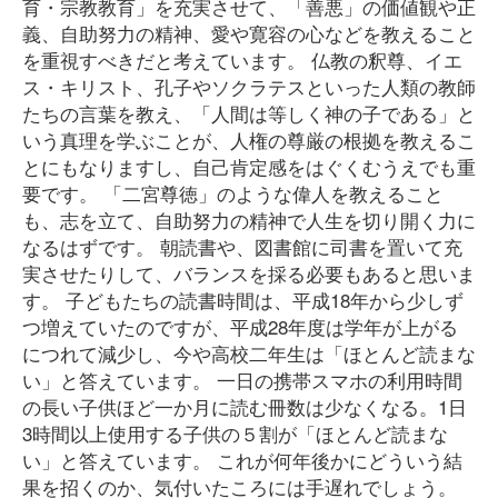
育・宗教教育」を充実させて、「善悪」の価値観や正
義、自助努力の精神、愛や寛容の心などを教えること
を重視すべきだと考えています。 仏教の釈尊、イエ
ス・キリスト、孔子やソクラテスといった人類の教師
たちの言葉を教え、「人間は等しく神の子である」と
いう真理を学ぶことが、人権の尊厳の根拠を教えるこ
とにもなりますし、自己肯定感をはぐくむうえでも重
要です。 「二宮尊徳」のような偉人を教えること
も、志を立て、自助努力の精神で人生を切り開く力に
なるはずです。 朝読書や、図書館に司書を置いて充
実させたりして、バランスを採る必要もあると思いま
す。 子どもたちの読書時間は、平成18年から少しず
つ増えていたのですが、平成28年度は学年が上がる
につれて減少し、今や高校二年生は「ほとんど読まな
い」と答えています。 一日の携帯スマホの利用時間
の長い子供ほど一か月に読む冊数は少なくなる。1日
3時間以上使用する子供の５割が「ほとんど読まな
い」と答えています。 これが何年後かにどういう結
果を招くのか、気付いたころには手遅れでしょう。