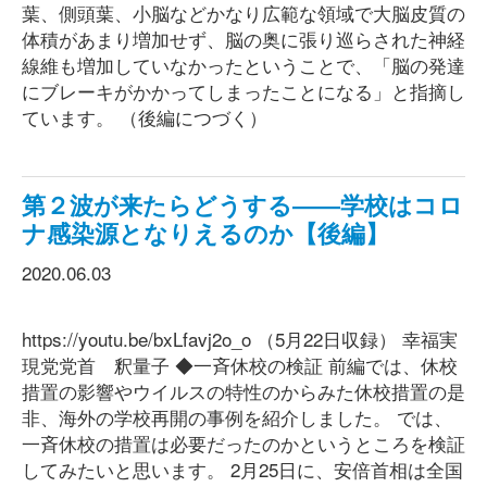
葉、側頭葉、小脳などかなり広範な領域で大脳皮質の
体積があまり増加せず、脳の奥に張り巡らされた神経
線維も増加していなかったということで、「脳の発達
にブレーキがかかってしまったことになる」と指摘し
ています。 （後編につづく）
第２波が来たらどうする――学校はコロ
ナ感染源となりえるのか【後編】
2020.06.03
https://youtu.be/bxLfavj2o_o （5月22日収録） 幸福実
現党党首 釈量子 ◆一斉休校の検証 前編では、休校
措置の影響やウイルスの特性のからみた休校措置の是
非、海外の学校再開の事例を紹介しました。 では、
一斉休校の措置は必要だったのかというところを検証
してみたいと思います。 2月25日に、安倍首相は全国