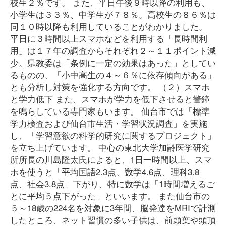
校生２％です。 また、平日午後９時以降の利用も、
小学生は３３％、中学生が７８％。高校生の８６％は
同１０時以降も利用していることがわかりました。
平日に３時間以上スマホなどを利用する「長時間利
用」は１７年の調査からそれぞれ２～１１ポイント減
少。県教委は「条例に一定の効果はあった」としてい
るものの、「小中高生の４～６％に依存傾向がある」
とも分析し対策を強化する方向です。 （２）スマホ
と学力低下 また、スマホが学力を低下させると警鐘
を鳴らしている専門家もいます。 仙台市では「標準
学力検査および仙台市生活・学習状況調査」を実施
し、「学習意欲の科学的研究に関するプロジェクト」
を立ち上げています。 中心の東北大学加齢医学研究
所所長の川島隆太氏によると、1日一時間以上、スマ
ホを使うと「平均国語2.3点、数学4.6点、理科3.8
点、社会3.8点」下がり、特に数学は「1時間増えるご
とに平均５点下がった」といいます。 また仙台市の
５～18歳の224名を対象に3年間、脳発達をMRIで計測
したところ、ネット習慣の多い子供は、前頭葉や頭頂