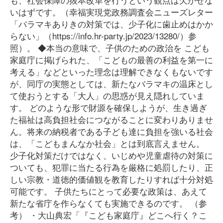
いはずです。（幸福実現党政務調査会ニューズレター
「バラマキありきの対策では、少子化に歯止めはかか
らない」（https://info.hr-party.jp/2023/13280/）参
照）。 ◆本当の意味で、子供のための政治を こども
家庭庁に掲げられた、「こどもの最善の利益を第一に
考える」などといった理念は理解できなくもないです
が、同庁の実態としては、新たなバラマキの温床とし
て使おうとする「大人」の思惑が見え隠れしていま
す。 どのような形で財源を確保しようが、生き過ぎ
た福祉は高負担社会につながることに変わりありませ
ん。将来の納税者である子ども達に負担を強いる社会
は、「こどもまんなか社会」とは到底言えません。
少子化対策だけではなく、いじめや児童虐待の対策に
ついても、犯罪に当たる行為を厳格に処罰したり、正
しい宗教・道徳的価値観を教育したりすれば十分対処
可能です。 子供たちにとって必要な政策は、あえて
新たな省庁を作らなくても実施できるのです。 （参
考） ・大山典宏「『こども家庭庁』どこへ行く？こ