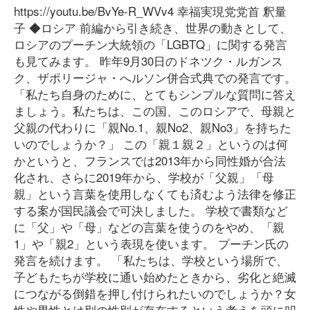
https://youtu.be/BvYe-R_WVv4 幸福実現党党首 釈量
子 ◆ロシア 前編から引き続き、世界の動きとして、
ロシアのプーチン大統領の「LGBTQ」に関する発言
も見てみます。 昨年9月30日のドネツク・ルガンス
ク、ザポリージャ・へルソン併合式典での発言です。
「私たち自身のために、とてもシンプルな質問に答え
ましょう。私たちは、この国、このロシアで、母親と
父親の代わりに「親No.1、親No2、親No3」を持ちた
いのでしょうか？」 この「親１親２」というのは何
かというと、フランスでは2013年から同性婚が合法
化され、さらに2019年から、学校が「父親」「母
親」という言葉を使用しなくても済むよう法律を修正
する案が国民議会で可決しました。 学校で書類など
に「父」や「母」などの言葉を使うのをやめ、「親
1」や「親2」という表現を使います。 プーチン氏の
発言を続けます。 「私たちは、学校という場所で、
子どもたちが学校に通い始めたときから、劣化と絶滅
につながる倒錯を押し付けられたいのでしょうか？女
性や男性とは別の性別が存在するという考えを頭に叩