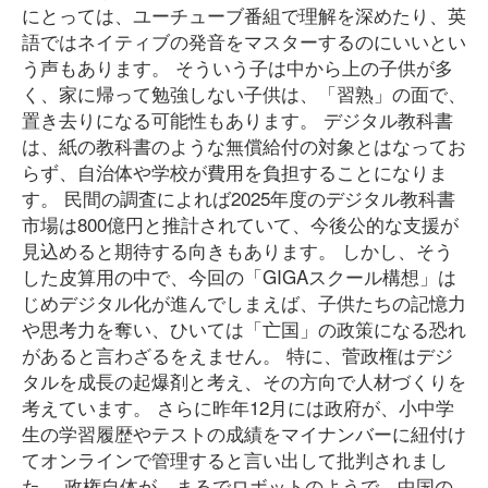
にとっては、ユーチューブ番組で理解を深めたり、英
語ではネイティブの発音をマスターするのにいいとい
う声もあります。 そういう子は中から上の子供が多
く、家に帰って勉強しない子供は、「習熟」の面で、
置き去りになる可能性もあります。 デジタル教科書
は、紙の教科書のような無償給付の対象とはなってお
らず、自治体や学校が費用を負担することになりま
す。 民間の調査によれば2025年度のデジタル教科書
市場は800億円と推計されていて、今後公的な支援が
見込めると期待する向きもあります。 しかし、そう
した皮算用の中で、今回の「GIGAスクール構想」は
じめデジタル化が進んでしまえば、子供たちの記憶力
や思考力を奪い、ひいては「亡国」の政策になる恐れ
があると言わざるをえません。 特に、菅政権はデジ
タルを成長の起爆剤と考え、その方向で人材づくりを
考えています。 さらに昨年12月には政府が、小中学
生の学習履歴やテストの成績をマイナンバーに紐付け
てオンラインで管理すると言い出して批判されまし
た。 政権自体が、まるでロボットのようで、中国の