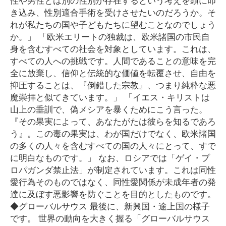
き込み、性別適合手術を受けさせたいのだろうか。そ
れが私たちの国や子どもたちに望むことなのでしょう
か。」 「欧米エリートの独裁は、欧米諸国の市民自
身を含むすべての社会を対象としています。これは、
すべての人への挑戦です。人間であることの意味を完
全に放棄し、信仰と伝統的な価値を転覆させ、自由を
抑圧することは、『倒錯した宗教』、つまり純粋な悪
魔崇拝と似てきています。」 「イエス・キリストは
山上の垂訓で、偽メシアを暴くためにこう言った。
『その果実によって、あなたがたは彼らを知るであろ
う』。この毒の果実は、わが国だけでなく、欧米諸国
の多くの人々を含むすべての国の人々にとって、すで
に明白なものです。」 なお、ロシアでは「ゲイ・プ
ロパガンダ禁止法」が制定されています。これは同性
愛行為そのものではなく、同性愛関係が未成年者の発
達に及ぼす悪影響を防ぐことを目的としたものです。
◆グローバルサウス 最後に、新興国・途上国の様子
です。 世界の動向を大きく握る「グローバルサウス