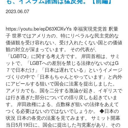
も、イスラム諸国は猛反発。【前編】
2023.06.07
https://youtu.be/epD63XOXvYs 幸福実現党党首 釈量
子 世界ではアメリカの、特にリベラルな民主党的な
価値観を受け容れない、受け入れたくない国との価値
観の対立が深まっています。 その代表が、
「LGBTQ」に関する考え方です。 岸田首相は、サミ
ットで、「LGBTへの差別を禁じる法律がないのはG
７で日本だけ」「日本は遅れている」というイメージ
づくりの中で「日本もちゃんとやっています」と内外
にアピールする狙いで国会に法案を提出しました。
アメリカでも、国を二分する激論が起き、イギリスで
は行き過ぎた部分についての揺り戻しも起きていま
す。 岸田政権による、点数稼ぎ狙いの法律をあえて
つくる必要はないのではないでしょうか。 ◆日本の
状況 日本の各党の法案を見てみます。 サミット開幕
当日5月19日に、国会に提出した与党案があり、その