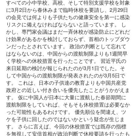
すべての小中学校、高校、そして特別支援学校を対象
に3月2日から春休みまで臨時休校を要請し、2月29日
の会見では何よりも子供たちの健康安全を第一に感染
リスクに備えなければならないと語っています。 し
かし、専門家会議はまだ一斉休校が感染防止にどれだ
け効果があるかを検討しておらず、首相のトップダウ
ンだったとされています。 政治の判断として忘れて
はならないのは、中国からの渡航制限よりも1週間早
く学校への休校措置を行ったことです。 習近平氏の
来日延期の検討が報じられたのが3月1日でした。そ
して中国からの渡航制限が発表されたのが3月5日で
す。 これは、日本の子供達の教育よりも中国共産党
政府との近しい付き合いを優先したことがうかがえま
す。 仮に中国人が日本に大量に渡航した春節期間に
渡航制限をしていれば、そもそも休校措置は必要なか
った可能性もあるわけです。 優先順位を間違え、ツ
ケを子供に回したのではないかという疑念が生じま
す。 さらに言えば、今回の休校措置では既存の指標
を無視して安倍首相が政治判断で休校要請を行ったも