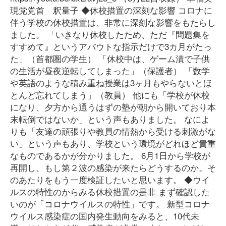
現党党首 釈量子 ◆休校措置の深刻な影響 コロナに
伴う学校の休校措置は、非常に深刻な影響をもたらし
ました。 「いきなり休校したため、ただ『問題集を
すすめて』というアバウトな指示だけで3カ月がたっ
た」（首都圏の学生） 「休校中は、ゲーム漬で子供
の生活が昼夜逆転してしまった」（保護者） 「数学
や英語のような積み重ね授業は3ヶ月もやらないとほ
とんど忘れてしまう」（教員） 他にも「学校が休校
になり、夕方から通うはずの塾が朝から開いており本
末転倒ではないか」という声もありました。 なによ
りも「友達の頑張りや教員の情熱から受ける刺激がな
い」という声もあり、学校という環境がどれほど貴重
なものであるかが分かりました。 6月1日から学校が
再開し、もし第２波の感染が来たらどうするのか。そ
のあたりをもう一度検証したいと思います。 ◆ウイ
ルスの特性のからみる休校措置の是非 まず確認した
いのが「コロナウイルスの特性」です。 新型コロナ
ウイルス感染症の国内発生動向をみると、10代未