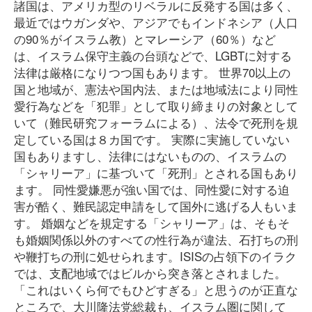
諸国は、アメリカ型のリベラルに反発する国は多く、
最近ではウガンダや、アジアでもインドネシア（人口
の90％がイスラム教）とマレーシア（60％）など
は、イスラム保守主義の台頭などで、LGBTに対する
法律は厳格になりつつ国もあります。 世界70以上の
国と地域が、憲法や国内法、または地域法により同性
愛行為などを「犯罪」として取り締まりの対象として
いて（難民研究フォーラムによる）、法令で死刑を規
定している国は８カ国です。 実際に実施していない
国もありますし、法律にはないものの、イスラムの
「シャリーア」に基づいて「死刑」とされる国もあり
ます。 同性愛嫌悪が強い国では、同性愛に対する迫
害が酷く、難民認定申請をして国外に逃げる人もいま
す。 婚姻などを規定する「シャリーア」は、そもそ
も婚姻関係以外のすべての性行為が違法、石打ちの刑
や鞭打ちの刑に処せられます。ISISの占領下のイラク
では、支配地域ではビルから突き落とされました。
「これはいくら何でもひどすぎる」と思うのが正直な
ところで、大川隆法党総裁も、イスラム圏に関して