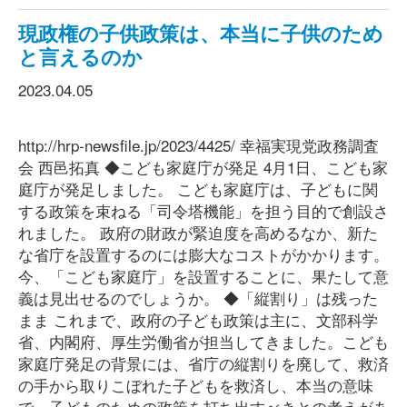
現政権の子供政策は、本当に子供のため
と言えるのか
2023.04.05
http://hrp-newsfile.jp/2023/4425/ 幸福実現党政務調査
会 西邑拓真 ◆こども家庭庁が発足 4月1日、こども家
庭庁が発足しました。 こども家庭庁は、子どもに関
する政策を束ねる「司令塔機能」を担う目的で創設さ
れました。 政府の財政が緊迫度を高めるなか、新た
な省庁を設置するのには膨大なコストがかかります。
今、「こども家庭庁」を設置することに、果たして意
義は見出せるのでしょうか。 ◆「縦割り」は残った
まま これまで、政府の子ども政策は主に、文部科学
省、内閣府、厚生労働省が担当してきました。こども
家庭庁発足の背景には、省庁の縦割りを廃して、救済
の手から取りこぼれた子どもを救済し、本当の意味
で、子どものための政策を打ち出すべきとの考えがあ