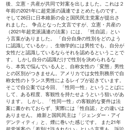
後、立憲・共産が共同で対案を出しました。これは２
年前の2021年に超党派の議連でまとめたものです。
そして26日に日本維新の会と国民民主党案が提出さ
れました。 争点となった文言ですが、立憲・共産の
（2021年超党派議連の法案）には、「性自認」とい
う言葉がありました。 「自分自身の性別をどのよう
に認識しているか」、生物学的には男性でも、自分が
女性だと認識しているならそれを認めるということで
す。 しかし自分の認識だけで性別を決められるな
ら、本気で悩んでいる人と、自称女性の「変態」男性
との区別がつきません。アメリカでは女性刑務所で自
称女性のトランス男性によるレイプが起きています。
そこで自公案では今回、「性同一性」ということばに
して、ある程度、客観性を持たせようという狙いがあ
ります。 しかし、「性同一性」の客観的な要件は法
案に書かれておらず、実際には「性自認」との違いは
ありません。 維新と国民民主は「ジェンダー・アイ
デンティティ」と、煙に巻いた感じです。 また21年
超党派案の「差別は許されない」という言葉も、訴訟