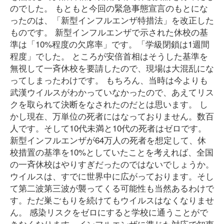
のでした。 もともと今回の緊急事態宣言のもとにな
ったのは、「新型インフルエンザ特措法」を改正した
ものです。 新型インフルエンザで示された休校の基
準は「10%程度の欠席率」です。「学級閉鎖は1週間
程度」でした。 ところが安倍首相はそうした基準を
無視して一斉休校を要請したので、現場は大混乱にな
ってしまったわけです。 もちろん、当時は今よりも
武漢ウイルスがわかっていなかったので、あえてリス
クを取られて決断をなされたのだとは思います。 し
かし現在、万単位の死者にはなっておりません。数百
人です。そして10代未満と10代の死者はゼロです。
新型インフルエンザが64万人の死者を想定して、休
校措置の基準を10%としていたことを考えれば、全国
の一斉休校はやりすぎだったのではないでしょうか。
ウイルスは、すでに世界中に広がっております。そし
て第二波第三波が襲ってくる可能性も当然あるわけで
す。ただ巣ごもりを続けてもウイルスはなくなりませ
ん。 感染リスクをゼロにすると学校に通うことがで
きなくなります。インフルエンザに準じた対応で知恵