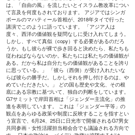
は、「自由の風」を流したいとイスラム教改革につい
て言及を何度もされております。 アジアではシンガ
ポールのマハティール首相が、2018年タイで行った
講演でこのように語っています。 「アジア人は
度々、西洋の価値観を疑問なしに受け入れてしまう。
しかし、すべて真似（copy）する必要があるのだろ
うか。もし彼らが裸で歩き回ると決めたら、私たちも
従わねばならないのか。私たちには私たちの価値観が
ある。だから私は自分たちの価値観があることを誇り
に思っている。」 「彼ら（西側）が受け入れたいな
らば彼らの勝手だ。しかしそれを押し付けるのは、や
めていただきたい。」 どの国も歴史や文化、その根
底にある宗教に基づいて、独自の判断をしています。
G7サミットで岸田首相は「ジェンダー主流化」の推
進を表明しています。 これは「ジェンダー平等」の
観点をあらゆる政策や制度に反映することを指すとい
う宣言で、6月24、25日に日光市で開催されるG7男女
共同参画・女性活躍担当相会合でも議論される方向で
す。 日本の政治は、バイデン政権に追随するだけ