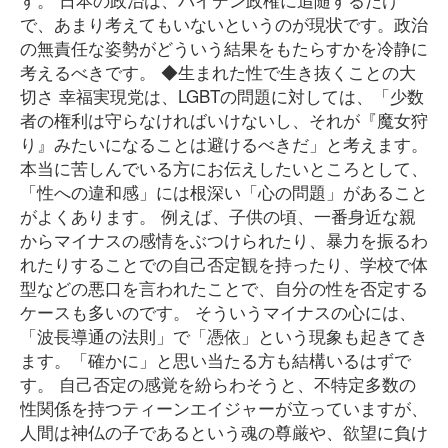
で、あまり考えてもいないというのが現状です。政治
の無責任な姿勢がどういう結果をもたらすかを冷静に
考えるべきです。 ◆生まれた性で生き抜くことの大
切さ 幸福実現党は、LGBTの問題に対しては、「少数
者の権利は守らなければいけないし、それが『魔女狩
り』みたいになることは避けるべきだ」と考えます。
本当に苦しんでいる方にお伝えしたいところとして、
「性への違和感」には根深い「心の問題」があること
がよくあります。 例えば、子供の頃、一番身近な親
からマイナスの感情をぶつけられたり、暴力を振るわ
れたりすることでの自己否定観を持ったり、学校で体
型などの悪口を言われたことで、自分の性を否定する
ケースも多いのです。 そういうマイナスの心には、
「波長導通の法則」で「憑依」という現象も起きてき
ます。「確かに」と思い当たる方も結構いるはずで
す。 自己否定の感覚を紛らわそうと、不特定多数の
性関係を持つティーンエイジャーが立っていますが、
人間は神仏の子であるという魂の尊厳や、欲望に負け