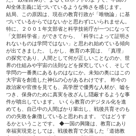
AI全体主義に近づいているような怖さを感じます。
結局、この原因は、現在の教育行政が「唯物論」に基
づいているからではないかと思わずにいられません。
特に、２００１年文部省と科学技術庁が一つになって
「文部科学省」ができてから、「科学によって証明さ
れないものは学問ではない」と思われ始めている傾向
が出てきました。 しかし、教育の本質は、「真理」
の探究であり、人間として何が正しいことなのか、世
界の仕組みや宇宙の法則などを探究していく、そして
学問の一番奥にあるものはなにか。未知の奥にはこの
大宇宙を創造した神仏の心があるわけです。 昨今の
政治家や官僚を見ても、高学歴で優秀な人材が、嘘を
つき、保身のために真実を改ざんし隠蔽するような事
件が噴出しています。 いくら教育のデジタル化を進
めても、自己中の人間ばかり輩出し、戦後共育そのも
のの失敗を象徴していると思われます。 ではどうす
るかということです。 ◆一国の興隆は、教育にあり
幸福実現党としては、戦後教育で欠落した「道徳教