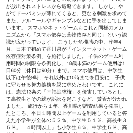
が放出されストレスから逃避できます。 しかし、や
がてドーパミンが薄れてくると、更なる刺激を求めて
また、アルコールやギャンブルなどに手を出してしま
います。 スマホやネットゲームもこれと同様のメカ
ニズムから「スマホ依存は薬物依存と同じ」という認
識が広がっています。 こうした危機感の中、昨年4
月、日本で初めて香川県が「インターネット・ゲーム
依存症対策条例」を施行しました。 子供のゲーム利
用時間の制限を条例化し、18歳未満のゲーム使用は1
日60分（休日は90分）まで。スマホ使用は、中学生
以下は午後9時、それ以外は10時までを目安に、子供
に守らせる努力義務を親に求めたわけです。 これに
は、憲法13条の「幸福追求権」を侵害しているとし
て高校生とその親が訴訟を起こすなど、賛否が分かれ
ました。 施行から１年、香川県が調査結果を発表し
たところ、平日１時間以上ゲームを利用していると答
えた小学生が全体の５２％、中学生５１％、高校生３
５％。「４時間以上」も小学生６％、中学生５％、高