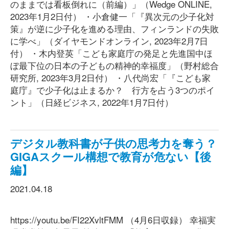
のままでは看板倒れに（前編）」（Wedge ONLINE,
2023年1月2日付） ・小倉健一「『異次元の少子化対
策』が逆に少子化を進める理由、フィンランドの失敗
に学べ」（ダイヤモンドオンライン, 2023年2月7日
付） ・木内登英「こども家庭庁の発足と先進国中ほ
ぼ最下位の日本の子どもの精神的幸福度」（野村総合
研究所, 2023年3月2日付） ・八代尚宏「『こども家
庭庁』で少子化は止まるか？ 行方を占う3つのポイ
ント」（日経ビジネス, 2022年1月7日付）
デジタル教科書が子供の思考力を奪う？
GIGAスクール構想で教育が危ない【後
編】
2021.04.18
https://youtu.be/FI22XvltFMM （4月6日収録） 幸福実