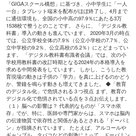
「GIGAスクール構想」に基づき、小中学生に「一人
一台」タブレット端末を配布がほぼ終了し、4月まで
に通信環境も、全国の小中高の97.9％にあたる3万
1538校で整うとのことです。 さらに、「デジタル教
科書」導入の動きも進んでいます。 2020年3月の時点
では、公立学校全体の7.9％（公立小学校の7.7％、公
立中学校の9.2％、公立高校の5.2％）にとどまってい
ます。 「デジタル教科書有識者会議」では、次の小
学校用教科書の改訂時期となる2024年の本格導入を
求める中間発表をしています。 しかし、こうした教
育現場の動きは子供の「学力」を真に上げるのかどう
か、警鐘を鳴らす動きも増えてきました。 ◆「教育
のデジタル化」で危惧される３つ視点 まず、教育の
デジタル化で危惧されている点を３点お伝えします。
（１）脳への影響は？ 代表的なものが「スマホ依
存」でが、特に、医師や専門家からは、スマホは脳内
の伝達物質で依存性と関係があるとされる「ドーパミ
ン」が指摘されています。 たとえば、アルコールや
ギャンブル、タバコなどの刺激によって、ドーパミン