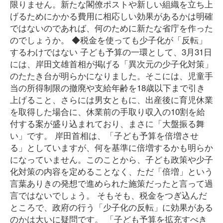
限りません。新たな閣僚ポストや新しい組織を立ち上
げるためにかかる費用に相応しい効果があるかは明確
ではないのであれば、何のために新たな省庁を作った
のでしょうか。 ◆税金を使っても少子化が「反転」
するわけではない 子ども予算の一環として、3月31日
には、岸田文雄首相が掲げる「異次元の少子化対策」
のたたき台が明らかになりました。そこには、児童手
当の所得制限の撤廃や支給年齢を18歳以下まで引き
上げること、さらには男女ともに、出産後に育児休業
を取得した場合に、休業前の手取り収入の10割を給
付する案が盛り込まれており、まさに「大盤振る舞
い」です。 岸田首相は、「子ども予算を倍増させ
る」としていますが、何を基準に倍増するかも明らか
になっていません。このことから、子ども政策や少子
化対策の内容を定めることなく、ただ「倍増」という
言葉ありきの発想で進められた施策だったと言って過
言ではないでしょう。 そもそも、税金をつぎ込んだ
ところで、政府の行う「少子化の反転」に効果がある
のかは大いに疑問です。 「子ども予算を拡充すべき