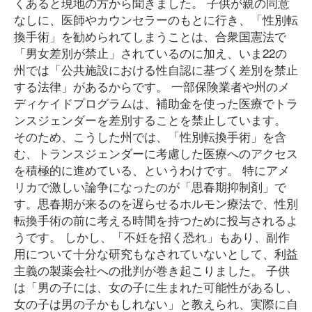
くあると現地の方から聞きました。 子供が親の同意
なしに、医師やカウンセラーのもとに行き、「性別転
換手術」を勧められてしまうことは、合衆国憲法で
「男女差別が禁止」されているのに加え、いま22の
州では「公共施設における性自認に基づく差別を禁止
する法律」があるからです。 一部保険業者や州のメ
ディケイドプログラムは、補助金を使った医療でトラ
ンスジェンダーを差別することを禁止しています。
そのため、こうした州では、「性別転換手術」を含
む、トランスジェンダーに考慮した医療へのアクセス
を積極的に進めている、というわけです。 特にアメ
リカで激しい論争になったのが「思春期抑制剤」で
す。思春期が来るのを遅らせるホルモン療法で、性別
転換手術の前に考える時間を持つために投与されるよ
うです。 しかし、「不妊を招く恐れ」もあり、副作
用について十分な研究もなされていないとして、利益
主義の製薬会社への批判が巻き起こりました。 子供
は「男の子には、女の子に生まれた可能性があるし、
女の子は男の子かもしれない」と教えられ、実際に自