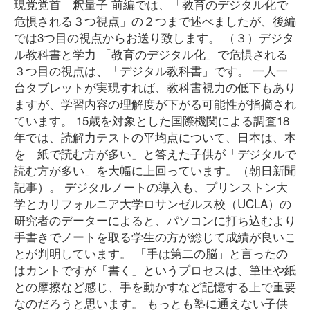
現党党首 釈量子 前編では、「教育のデジタル化で
危惧される３つ視点」の２つまで述べましたが、後編
では3つ目の視点からお送り致します。 （３）デジタ
ル教科書と学力 「教育のデジタル化」で危惧される
３つ目の視点は、「デジタル教科書」です。 一人一
台タブレットが実現すれば、教科書視力の低下もあり
ますが、学習内容の理解度が下がる可能性が指摘され
ています。 15歳を対象とした国際機関による調査18
年では、読解力テストの平均点について、日本は、本
を「紙で読む方が多い」と答えた子供が「デジタルで
読む方が多い」を大幅に上回っています。（朝日新聞
記事）。 デジタルノートの導入も、プリンストン大
学とカリフォルニア大学ロサンゼルス校（UCLA）の
研究者のデーターによると、パソコンに打ち込むより
手書きでノートを取る学生の方が総じて成績が良いこ
とが判明しています。 「手は第二の脳」と言ったの
はカントですが「書く」というプロセスは、筆圧や紙
との摩擦など感じ、手を動かすなど記憶する上で重要
なのだろうと思います。 もっとも塾に通えない子供