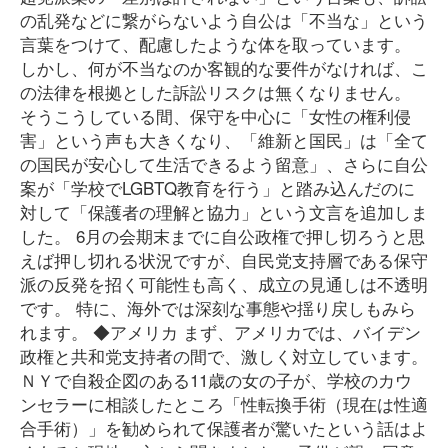
の乱発などに繋がらないよう自公は「不当な」という
言葉をつけて、配慮したような体を取っています。
しかし、何が不当なのか客観的な要件がなければ、こ
の法律を根拠とした訴訟リスクは無くなりません。
そうこうしている間、保守を中心に「女性の権利侵
害」という声も大きくなり、「維新と国民」は「全て
の国民が安心して生活できるよう留意」、さらに自公
案が「学校でLGBTQ教育を行う」と踏み込んだのに
対して「保護者の理解と協力」という文言を追加しま
した。 6月の会期末までに自公政権で押し切ろうと思
えば押し切れる状況ですが、自民党支持層である保守
派の反発を招く可能性も高く、成立の見通しは不透明
です。 特に、海外では深刻な事態や揺り戻しもみら
れます。 ◆アメリカ まず、アメリカでは、バイデン
政権と共和党支持者の間で、激しく対立しています。
ＮＹで自殺企図のある11歳の女の子が、学校のカウ
ンセラーに相談したところ「性転換手術（現在は性適
合手術）」を勧められて保護者が驚いたという話はよ