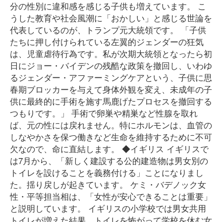
分の性別に違和感を感じる子供も増えています。 こ
うした教育や社会風潮に「おかしい」と感じる世論を
代表しているのが、トランプ元大統領です。 「子供
たちに押し付けられている左翼的ジェンダーの狂気
は、児童虐待行為です。私が次期大統領となったら初
日にジョー・バイデンの残酷な政策を撤回し、いわゆ
るジェンダー・アファーミングケアという、子供に思
春期ブロッカーを与えて身体外観を変え、未成年の子
供に最終的に手術を施す馬鹿げたプロセスを撤回する
つもりです。」 手術で卵巣や精巣など性腺を取れ
ば、元の性には戻れません。特にホルモンは、血管の
しなやかさを保つ働きなど生命を維持するために不可
欠なので、命に直結します。 ◆イギリス イギリスで
は7月から、「新しく建設する公的建造物は男女別の
トイレを設けることを義務付ける」ことになりまし
た。揺り戻しが起きています。 ケミ・バデノック女
性・平等担当相は、「女性が安心できることは重要」
と説明しています。 イギリスの小学校では男女共用
トイレが増えた結果、トイレを怖がって学校を休む女