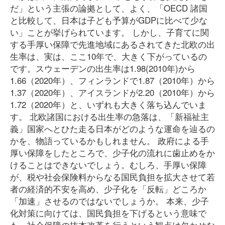
だ」という主張の論拠として、よく、「OECD 諸国
と比較して、日本は子ども予算がGDPに比べて少な
い」ことが挙げられています。 しかし、子育てに関
する手厚い保障で先進地域にあるされてきた北欧の出
生率は、実は、ここ10年で、大きく下がっているの
です。スウェーデンの出生率は1.98(2010年)から
1.66（2020年）、フィンランドで1.87（2010年）から
1.37（2020年）、アイスランドが2.20（2010年）から
1.72（2020年）と、いずれも大きく落ち込んでいま
す。 北欧諸国における出生率の急落は、「新福祉主
義」国家へとひた走る日本がどのような運命を辿るの
かを、物語っているかもしれません。 政府による手
厚い保障をしたところで、少子化の流れに歯止めをか
けることはできないでしょう。むしろ、手厚い保障
が、税や社会保険料からなる国民負担を拡大させて若
者の経済的不安を高め、少子化を「反転」どころか
「加速」させるのではないでしょうか。 本来、少子
化対策に向けては、国民負担を下げるという意味で
も、社会保障の抜本改革を行うという観点は欠かせな