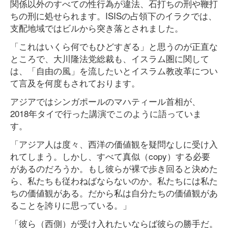
関係以外のすべての性行為が違法、石打ちの刑や鞭打
ちの刑に処せられます。ISISの占領下のイラクでは、
支配地域ではビルから突き落とされました。
「これはいくら何でもひどすぎる」と思うのが正直な
ところで、大川隆法党総裁も、イスラム圏に関して
は、「自由の風」を流したいとイスラム教改革につい
て言及を何度もされております。
アジアではシンガポールのマハティール首相が、
2018年タイで行った講演でこのように語っていま
す。
「アジア人は度々、西洋の価値観を疑問なしに受け入
れてしまう。しかし、すべて真似（copy）する必要
があるのだろうか。もし彼らが裸で歩き回ると決めた
ら、私たちも従わねばならないのか。私たちには私た
ちの価値観がある。だから私は自分たちの価値観があ
ることを誇りに思っている。」
「彼ら（西側）が受け入れたいならば彼らの勝手だ。