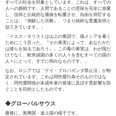
すべての社会を対象としています。これは、すべての
人への挑戦です。人間であることの意味を完全に放棄
し、信仰と伝統的な価値を転覆させ、自由を抑圧する
ことは、『倒錯した宗教』、つまり純粋な悪魔崇拝と
似てきています。」
「イエス・キリストは山上の垂訓で、偽メシアを暴く
ためにこう言った。『その果実によって、あなたがた
は彼らを知るであろう』。この毒の果実は、わが国だ
けでなく、欧米諸国の多くの人々を含むすべての国の
人々にとって、すでに明白なものです。」
なお、ロシアでは「ゲイ・プロパガンダ禁止法」が制
定されています。これは同性愛行為そのものではな
く、同性愛関係が未成年者の発達に及ぼす悪影響を防
ぐことを目的としたものです。
◆グローバルサウス
最後に、新興国・途上国の様子です。