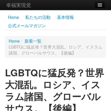
幸福実現党
メンバーズページ
Home
私たちの活動
基本情報
公式メールマガジン
党員
寄付
Home
/
新着一覧
/
LGBTQに猛反発？世界大混乱。ロシア、イスラム
お問い合わせ
諸国、グローバルサウス。【後編】
幸福の科学グループ
LGBTQに猛反発？世界
大混乱。ロシア、イス
ラム諸国、グローバル
サウス。【後編】