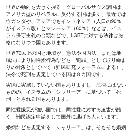
世界の動向を大きく握る「グローバルサウス諸国は、
アメリカ型のリベラルに反発する国は多く、最近では
ウガンダや、アジアでもインドネシア（人口の90％
がイスラム教）とマレーシア（60％）などは、イス
ラム保守主義の台頭などで、LGBTに対する法律は厳
格になりつつ国もあります。
世界70以上の国と地域が、憲法や国内法、または地
域法により同性愛行為などを「犯罪」として取り締ま
りの対象としていて（難民研究フォーラムによる）、
法令で死刑を規定している国は８カ国です。
実際に実施していない国もありますし、法律にはない
ものの、イスラムの「シャリーア」に基づいて「死
刑」とされる国もあります。
同性愛嫌悪が強い国では、同性愛に対する迫害が酷
く、難民認定申請をして国外に逃げる人もいます。
婚姻などを規定する「シャリーア」は、そもそも婚姻