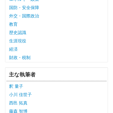
国防・安全保障
外交・国際政治
教育
歴史認識
生涯現役
経済
財政・税制
主な執筆者
釈 量子
小川 佳世子
西邑 拓真
藤森 智博