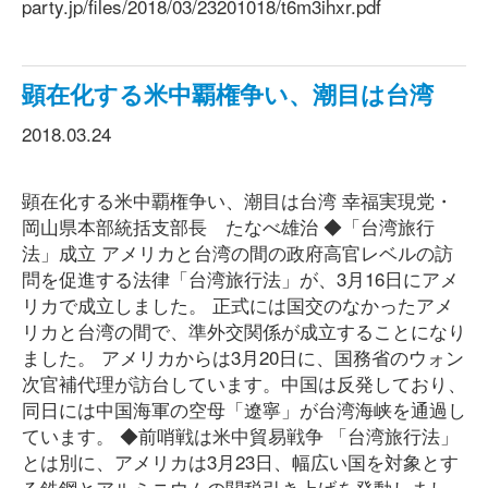
party.jp/files/2018/03/23201018/t6m3ihxr.pdf
顕在化する米中覇権争い、潮目は台湾
2018.03.24
顕在化する米中覇権争い、潮目は台湾 幸福実現党・
岡山県本部統括支部長 たなべ雄治 ◆「台湾旅行
法」成立 アメリカと台湾の間の政府高官レベルの訪
問を促進する法律「台湾旅行法」が、3月16日にアメ
リカで成立しました。 正式には国交のなかったアメ
リカと台湾の間で、準外交関係が成立することになり
ました。 アメリカからは3月20日に、国務省のウォン
次官補代理が訪台しています。中国は反発しており、
同日には中国海軍の空母「遼寧」が台湾海峡を通過し
ています。 ◆前哨戦は米中貿易戦争 「台湾旅行法」
とは別に、アメリカは3月23日、幅広い国を対象とす
る鉄鋼とアルミニウムの関税引き上げを発動しまし