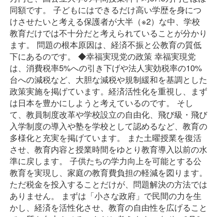
同額です。 子どもにはできるだけ高い学歴を身につ
けさせたいと考える保護者が大半（※2）な中、学校
教育だけでは不十分だと考えられていることが分かり
ます。 問題の根本原因は、経済不振と公教育の質低
下にあるのです。 ◆幸福実現党の政策 幸福実現党
は、消費税率5%への引き下げや法人実効税率の10%
台への減税など、大胆な減税や規制緩和を基調とした
政策実施を掲げています。経済活性化を重視し、まず
は日本を豊かにしようと考えているのです。 そし
て、教員制度改革や学校設立の自由化、飛び級・飛び
入学制度の導入や塾を学校として認めるなど、教育の
多様化と充実を掲げています。 また土曜授業を復活
させ、教育内容と授業時間をゆとり教育導入以前の水
準に戻します。 子供たちの学力向上を可能とする公
教育を実現し、家庭の教育費負担の軽減を図ります。
ただ税金を投入することだけが、問題解決の方法では
ありません。 まずは「小さな政府」で民間の力を生
かし、経済を活性化させ、教育の自由性を広げること