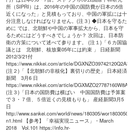
所（SIPRI）は、2016年の中国の国防費が日本の5倍
近くになった」と見積もっており、中国の軍拡には十
分注意しなければなりません。(注３) ◆日本を守るた
めに では、北朝鮮や中国の軍事拡大から、日本を守
るためにはどうすべきでしょうか？ 次回は、日本防
衛の方策について述べて参ります。 (注１)「６カ国協
議とは 北朝鮮、核放棄05年には約束 」 日経新聞
2012/3/21付
https://www.nikkei.com/article/DGXNZO39742120Q2A3
(注２)「【北朝鮮の非核化】裏切りの歴史」 日本経済
新聞 3月6 日
https://www.nikkei.com/article/DGXMZO27787160W8A3
(注３)「日本の国防費は横ばい 中国国防費は予算案
で３・７倍、５倍近くの見積もりも」 産経新聞3月5
日
http://www.sankei.com/world/news/180305/wor18030500
n1.html 【参考】「幸福実現ニュース」・March
2018 Vol.101 https://info.hr-