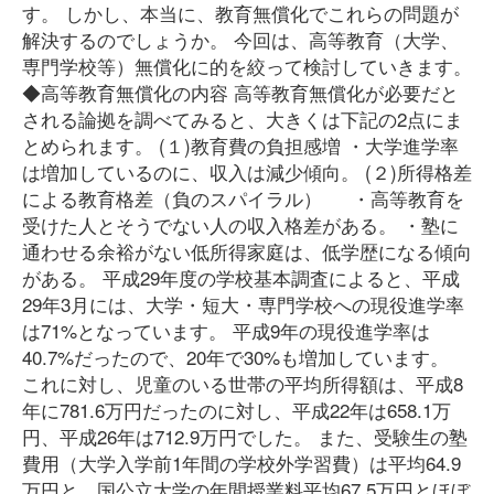
す。 しかし、本当に、教育無償化でこれらの問題が
解決するのでしょうか。 今回は、高等教育（大学、
専門学校等）無償化に的を絞って検討していきます。
◆高等教育無償化の内容 高等教育無償化が必要だと
される論拠を調べてみると、大きくは下記の2点にま
とめられます。 (１)教育費の負担感増 ・大学進学率
は増加しているのに、収入は減少傾向。 (２)所得格差
による教育格差（負のスパイラル） ・高等教育を
受けた人とそうでない人の収入格差がある。 ・塾に
通わせる余裕がない低所得家庭は、低学歴になる傾向
がある。 平成29年度の学校基本調査によると、平成
29年3月には、大学・短大・専門学校への現役進学率
は71%となっています。 平成9年の現役進学率は
40.7%だったので、20年で30%も増加しています。
これに対し、児童のいる世帯の平均所得額は、平成8
年に781.6万円だったのに対し、平成22年は658.1万
円、平成26年は712.9万円でした。 また、受験生の塾
費用（大学入学前1年間の学校外学習費）は平均64.9
万円と、国公立大学の年間授業料平均67.5万円とほぼ