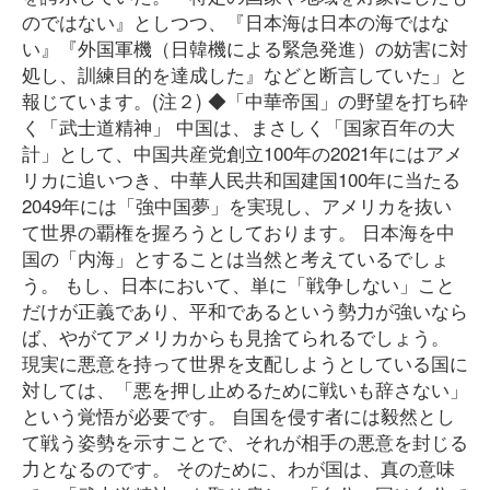
のではない』としつつ、『日本海は日本の海ではな
い』『外国軍機（日韓機による緊急発進）の妨害に対
処し、訓練目的を達成した』などと断言していた」と
報じています。(注２) ◆「中華帝国」の野望を打ち砕
く「武士道精神」 中国は、まさしく「国家百年の大
計」として、中国共産党創立100年の2021年にはアメ
リカに追いつき、中華人民共和国建国100年に当たる
2049年には「強中国夢」を実現し、アメリカを抜い
て世界の覇権を握ろうとしております。 日本海を中
国の「内海」とすることは当然と考えているでしょ
う。 もし、日本において、単に「戦争しない」こと
だけが正義であり、平和であるという勢力が強いなら
ば、やがてアメリカからも見捨てられるでしょう。
現実に悪意を持って世界を支配しようとしている国に
対しては、「悪を押し止めるために戦いも辞さない」
という覚悟が必要です。 自国を侵す者には毅然とし
て戦う姿勢を示すことで、それが相手の悪意を封じる
力となるのです。 そのために、わが国は、真の意味