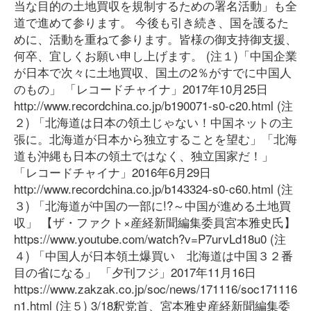
当な目的の土地買収を規制するための署名活動」も全
道で進めて参ります。 今後も引き続き、国を護るた
めに、活動を重ねて参ります。皆様の御支持御支援、
何卒、宜しくお願い申し上げます。 (注１)「中国企業
が日本で次々に土地買収、国土の2％がすでに中国人
のもの」 「レコードチャイナ」2017年10月25日
http://www.recordchina.co.jp/b190071-s0-c20.html (注
２) 「北海道は日本の領土じゃない！中国ネットの主
張に。北海道が日本から独立することを望む」「北海
道も沖縄も日本の領土ではなく、独立国家だ！」
「レコードチャイナ」2016年6月29日
http://www.recordchina.co.jp/b143324-s0-c60.html (注
３) 「北海道が中国の一部に!?～中国が進める土地買
収」 【ザ・ファクト×産経新聞編集委員宮本雅史氏】
https://www.youtube.com/watch?v=P7urvLd18u0 (注
４) 「中国人が日本領土爆買い 北海道は中国３２番
目の省になる」 「夕刊フジ」2017年11月16日
https://www.zakzak.co.jp/soc/news/171116/soc17111600
n1.html (注５) 3/18釈党首、宮本雅史産経新聞編集委