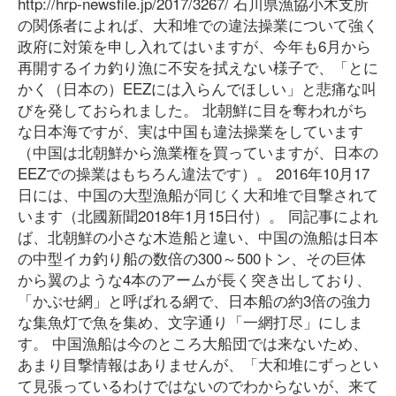
http://hrp-newsfile.jp/2017/3267/ 石川県漁協小木支所
の関係者によれば、大和堆での違法操業について強く
政府に対策を申し入れてはいますが、今年も6月から
再開するイカ釣り漁に不安を拭えない様子で、「とに
かく（日本の）EEZには入らんでほしい」と悲痛な叫
びを発しておられました。 北朝鮮に目を奪われがち
な日本海ですが、実は中国も違法操業をしています
（中国は北朝鮮から漁業権を買っていますが、日本の
EEZでの操業はもちろん違法です）。 2016年10月17
日には、中国の大型漁船が同じく大和堆で目撃されて
います（北國新聞2018年1月15日付）。 同記事によれ
ば、北朝鮮の小さな木造船と違い、中国の漁船は日本
の中型イカ釣り船の数倍の300～500トン、その巨体
から翼のような4本のアームが長く突き出しており、
「かぶせ網」と呼ばれる網で、日本船の約3倍の強力
な集魚灯で魚を集め、文字通り「一網打尽」にしま
す。 中国漁船は今のところ大船団では来ないため、
あまり目撃情報はありませんが、「大和堆にずっとい
て見張っているわけではないのでわからないが、来て