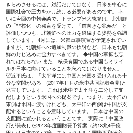
きらめさせるには、対話だけではなく、日米を中心に
国際社会で圧力をかけ続ける必要があるのです。 幸
いに今回の中朝会談で、トランプ米大統領は、北朝鮮
の「非核化」の発言を受けて、「前向きな兆候だ」と
評価しつつも、北朝鮮への圧力を継続する姿勢を強調
しています。 4月には、米韓軍事演習が予定されてい
ますが、北朝鮮への追加制裁の検討など、日本も北朝
鮮の封じ込めに協力すべきです。 ◆中国の軍拡も忘
れてはならない また、核保有国である中国もミサイ
ルを日本に向けていることを忘れてはなりません。
習近平氏は、「太平洋には中国と米国を受け入れる十
分な空間がある」(2017年11月の米中共同記者会見)と
発言しています。 これは米中で太平洋を二分して支
配しようという米国への提案です。つまり、太平洋の
東側は米国に渡すけれども、太平洋の西側は中国が支
配するということを意味しています。 日本は中国の
支配圏に置かれるということです。 実際に「中国政
府が発表した2018年度国防費予算案（約18兆4千億
円）は日本の3・7倍。ストックホルム国際平和研究