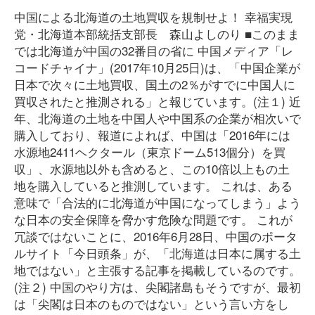
中国による北海道の土地買収を規制せよ！ 幸福実現
党・北海道本部統括支部長 森山よしのり ■このまま
では北海道が中国の32番目の省に 中国メディア「レ
コードチャイナ」(2017年10月25日)は、「中国企業が
日本で次々に土地買収、国土の2％がすでに中国人に
買収されたと推測される」と報じています。(注１) 近
年、北海道の土地を中国人や中国系の企業が相次いで
購入しており、報道によれば、中国は「2016年には
水源地2411ヘクタール（東京ドーム513個分）を買
収」、水源地以外も含めると、この10倍以上もの土
地を購入していると推測しています。 これは、ある
意味で「合法的に北海道が中国になってしまう」よう
な日本の安全保障を脅かす危険な問題です。 これが
冗談ではないことに、2016年6月28日、中国のポータ
ルサイト「今日頭条」が、「北海道は日本に属する土
地ではない」と主張する記事を掲載しているのです。
(注２) 中国のやり方は、尖閣諸島もそうですが、最初
は「尖閣は日本のものではない」という言い方をし