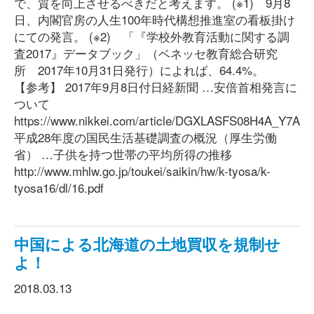
で、質を向上させるべきだと考えます。 (※1) 9月8
日、内閣官房の人生100年時代構想推進室の看板掛け
にての発言。 (※2) 「『学校外教育活動に関する調
査2017』データブック」（ベネッセ教育総合研究
所 2017年10月31日発行）によれば、64.4%。
【参考】 2017年9月8日付日経新聞 …安倍首相発言に
ついて
https://www.nikkei.com/article/DGXLASFS08H4A_Y7A9
平成28年度の国民生活基礎調査の概況（厚生労働
省） …子供を持つ世帯の平均所得の推移
http://www.mhlw.go.jp/toukei/saikin/hw/k-tyosa/k-
tyosa16/dl/16.pdf
中国による北海道の土地買収を規制せ
よ！
2018.03.13