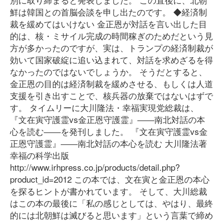
鮮は韓国との首脳会談を申し出たのです。 ◆経済制
裁を緩めてはいけない 金正恩が対話を言い出した目
的は、核・ミサイル完成の時間稼ぎのためだという見
方が多かったのですが、実は、トランプの経済制裁が
効いて国家破綻に追い込まれて、対話を求めざるを得
なかったのではないでしょうか。 そうだとすると、
金正恩の目的は経済制裁を緩めさせる、もしくは人道
支援を引き出すことで、核兵器の放棄ではないはずで
す。 タイムリーに大川隆法・幸福実現党総裁は、
『文在寅守護霊vs金正恩守護霊』――南北対話の本
心を読む――を発刊しました。 『文在寅守護霊vs金
正恩守護霊』――南北対話の本心を読む 大川隆法著
幸福の科学出版
http://www.irhpress.co.jp/products/detail.php?
product_id=2012 この本では、文在寅と金正恩の本心
を探るヒントが書かれています。 そして、大川総裁
はこの本の最後に「私の感じとしては、やはり、最終
的には北朝鮮は滅びると思います」という言葉で締め