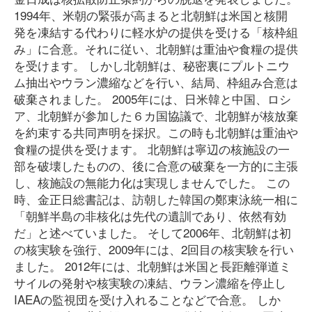
1994年、米朝の緊張が高まると北朝鮮は米国と核開
発を凍結する代わりに軽水炉の提供を受ける「核枠組
み」に合意。それに従い、北朝鮮は重油や食糧の提供
を受けます。 しかし北朝鮮は、秘密裏にプルトニウ
ム抽出やウラン濃縮などを行い、結局、枠組み合意は
破棄されました。 2005年には、日米韓と中国、ロシ
ア、北朝鮮が参加した６カ国協議で、北朝鮮が核放棄
を約束する共同声明を採択。この時も北朝鮮は重油や
食糧の提供を受けます。 北朝鮮は寧辺の核施設の一
部を破壊したものの、後に合意の破棄を一方的に主張
し、核施設の無能力化は実現しませんでした。 この
時、金正日総書記は、訪朝した韓国の鄭東泳統一相に
「朝鮮半島の非核化は先代の遺訓であり、依然有効
だ」と述べていました。 そして2006年、北朝鮮は初
の核実験を強行、2009年には、2回目の核実験を行い
ました。 2012年には、北朝鮮は米国と長距離弾道ミ
サイルの発射や核実験の凍結、ウラン濃縮を停止し
IAEAの監視団を受け入れることなどで合意。 しか