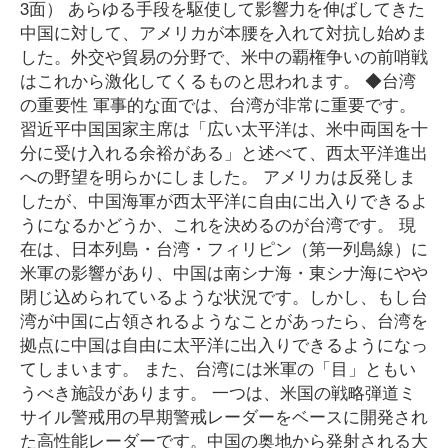
3面） あらゆる手段を駆使して影響力を伸ばしてきた
中国に対して、アメリカが本腰を入れて対抗し始めま
した。外交や貿易の分野で、米中の覇権争いの前哨戦
はこれから激化してくるものと思われます。 ◆台湾
の重要性 軍事的な面では、台湾が非常に重要です。
習近平中国国家主席は「広い太平洋は、米中両国を十
分に受け入れる余裕がある」と述べて、西太平洋進出
への野望を明らかにしました。 アメリカは反発しま
したが、中国海軍が西太平洋に自由に出入りできるよ
うになるかどうか、これを決めるのが台湾です。 現
在は、日本列島・台湾・フィリピン（第一列島線）に
米軍の影響があり、中国は南シナ海・東シナ海にやや
閉じ込められているような状況です。しかし、もし台
湾が中国に占領されるようなことがあったら、台湾を
拠点に中国は自由に太平洋に出入りできるようになっ
てしまいます。 また、台湾には米軍の「目」ともい
うべき施設があります。 一つは、米国の戦略弾道ミ
サイル警戒用の早期警戒レーダーをベースに開発され
た高性能レーダーです。中国の奥地から発射される大