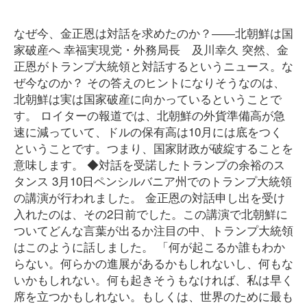
なぜ今、金正恩は対話を求めたのか？――北朝鮮は国
家破産へ 幸福実現党・外務局長 及川幸久 突然、金
正恩がトランプ大統領と対話するというニュース。な
ぜ今なのか？ その答えのヒントになりそうなのは、
北朝鮮は実は国家破産に向かっているということで
す。 ロイターの報道では、北朝鮮の外貨準備高が急
速に減っていて、ドルの保有高は10月には底をつく
ということです。つまり、国家財政が破綻することを
意味します。 ◆対話を受諾したトランプの余裕のス
タンス 3月10日ペンシルバニア州でのトランプ大統領
の講演が行われました。 金正恩の対話申し出を受け
入れたのは、その2日前でした。この講演で北朝鮮に
ついてどんな言葉が出るか注目の中、トランプ大統領
はこのように話しました。 「何が起こるか誰もわか
らない。何らかの進展があるかもしれないし、何もな
いかもしれない。何も起きそうもなければ、私は早く
席を立つかもしれない。もしくは、世界のために最も