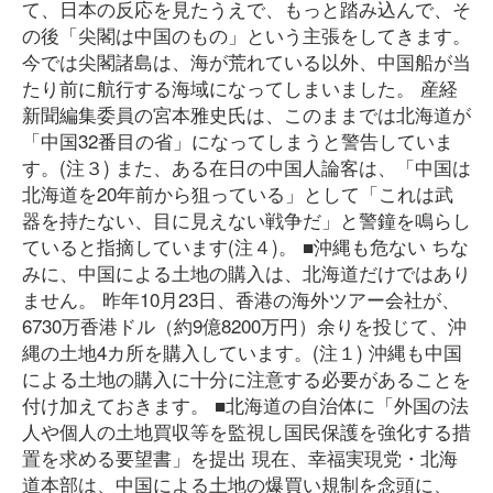
て、日本の反応を見たうえで、もっと踏み込んで、そ
の後「尖閣は中国のもの」という主張をしてきます。
今では尖閣諸島は、海が荒れている以外、中国船が当
たり前に航行する海域になってしまいました。 産経
新聞編集委員の宮本雅史氏は、このままでは北海道が
「中国32番目の省」になってしまうと警告していま
す。(注３) また、ある在日の中国人論客は、「中国は
北海道を20年前から狙っている」として「これは武
器を持たない、目に見えない戦争だ」と警鐘を鳴らし
ていると指摘しています(注４)。 ■沖縄も危ない ちな
みに、中国による土地の購入は、北海道だけではあり
ません。 昨年10月23日、香港の海外ツアー会社が、
6730万香港ドル（約9億8200万円）余りを投じて、沖
縄の土地4カ所を購入しています。(注１) 沖縄も中国
による土地の購入に十分に注意する必要があることを
付け加えておきます。 ■北海道の自治体に「外国の法
人や個人の土地買収等を監視し国民保護を強化する措
置を求める要望書」を提出 現在、幸福実現党・北海
道本部は、中国による土地の爆買い規制を念頭に、