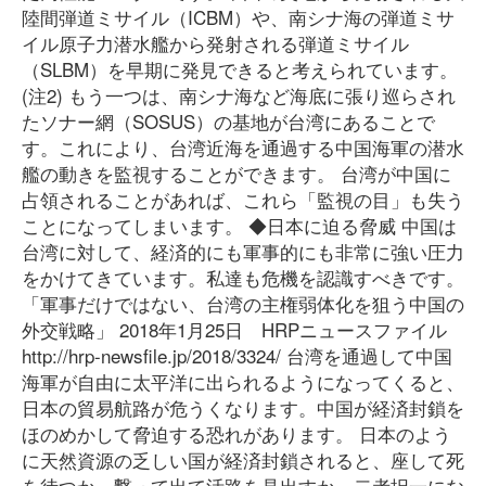
陸間弾道ミサイル（ICBM）や、南シナ海の弾道ミサ
イル原子力潜水艦から発射される弾道ミサイル
（SLBM）を早期に発見できると考えられています。
(注2) もう一つは、南シナ海など海底に張り巡らされ
たソナー網（SOSUS）の基地が台湾にあることで
す。これにより、台湾近海を通過する中国海軍の潜水
艦の動きを監視することができます。 台湾が中国に
占領されることがあれば、これら「監視の目」も失う
ことになってしまいます。 ◆日本に迫る脅威 中国は
台湾に対して、経済的にも軍事的にも非常に強い圧力
をかけてきています。私達も危機を認識すべきです。
「軍事だけではない、台湾の主権弱体化を狙う中国の
外交戦略」 2018年1月25日 HRPニュースファイル
http://hrp-newsfile.jp/2018/3324/ 台湾を通過して中国
海軍が自由に太平洋に出られるようになってくると、
日本の貿易航路が危うくなります。中国が経済封鎖を
ほのめかして脅迫する恐れがあります。 日本のよう
に天然資源の乏しい国が経済封鎖されると、座して死
を待つか、撃って出て活路を見出すか、二者択一にな