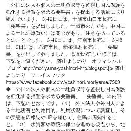
「外国の法人や個人の土地買収等を監視し国民保護を
強化する措置を求める要望書」を提出する活動に取り
組んでいます。 3月2日には、千歳市山口市長宛に、
「要望書」を提出しました。千歳市の方でも、中国に
よる土地の爆買いには関心があり、注意を払っている
とのことでした。 3月6日には、江別市長宛に、3月8
日、9日には、石狩市長、新篠津村長宛に、「要望
書」を提出して参りました。 訪問の詳しい様子は、
下記をご覧ください。 森山よしのり オフィシャル
ブログ http://moriyama-yoshinori-hrp.blogspot.jp/ 森山
よしのり フェイスブック
https://www.facebook.com/yoshinori.moriyama.7509
◆「外国の法人や個人の土地買収等を監視し国民保護
を強化する措置を求める要望書」 「要望書」の内容
は、下記のとおりです。 (１) 外国法人や外国人によ
る土地所有と利用目的、利用状況について調査し、そ
の実態を広報誌やHPを通じて、住民に周知するこ
と。 (２) 水資源や環境の保全を進める観点から、北
海道が制定した「北海道水資源の保全に関する条例」