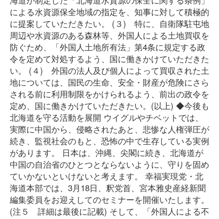
による水資源保全地域の指定を、知事に対して積極的
に提案していただきたい。 (３) 特に、自衛隊駐屯地
周辺や水資源のある森林等、外国人による土地買収を
防ぐため、「外国人土地所有法」第4条に規定する政
令を定めて対処するよう、国に働きかけていただきた
い。 (４) 外国の法人及び個人によって買収された土
地については、国民の生命、安全・財産が危険にさら
される前に利用制限をかけられるよう、前出の政令を
定め、国に働きかけていただきたい。(以上) ◆今後も
北海道を守る活動を展開 ウイグルやチベットでは、
実際に中国から、侵略されたあと、悲惨な人権弾圧が
続き、監視社会のもと、恐怖の中で生存している実例
があります。 日本は、沖縄、尖閣に続き、北海道が
中国の自治省のひとつとならないように、守りを固め
ていかないといけないと考えます。 幸福実現党・北
海道本部では、3月18日、釈党首、宮本雅史産経新聞
編集委員をお迎えしてのセミナーを開催いたします。
(注５ 詳細は最後に記載) そして、「外国人による不