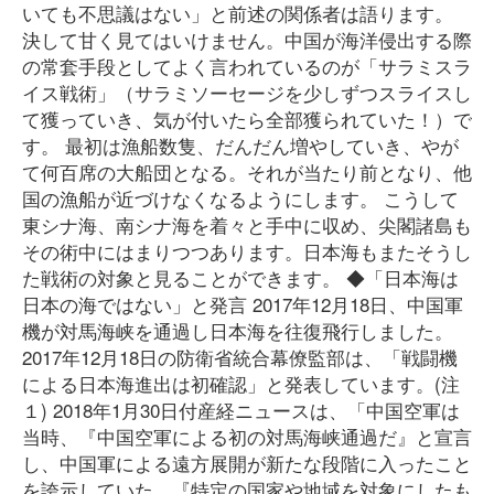
いても不思議はない」と前述の関係者は語ります。
決して甘く見てはいけません。中国が海洋侵出する際
の常套手段としてよく言われているのが「サラミスラ
イス戦術」（サラミソーセージを少しずつスライスし
て獲っていき、気が付いたら全部獲られていた！）で
す。 最初は漁船数隻、だんだん増やしていき、やが
て何百席の大船団となる。それが当たり前となり、他
国の漁船が近づけなくなるようにします。 こうして
東シナ海、南シナ海を着々と手中に収め、尖閣諸島も
その術中にはまりつつあります。日本海もまたそうし
た戦術の対象と見ることができます。 ◆「日本海は
日本の海ではない」と発言 2017年12月18日、中国軍
機が対馬海峡を通過し日本海を往復飛行しました。
2017年12月18日の防衛省統合幕僚監部は、「戦闘機
による日本海進出は初確認」と発表しています。(注
１) 2018年1月30日付産経ニュースは、「中国空軍は
当時、『中国空軍による初の対馬海峡通過だ』と宣言
し、中国軍による遠方展開が新たな段階に入ったこと
を誇示していた。『特定の国家や地域を対象にしたも