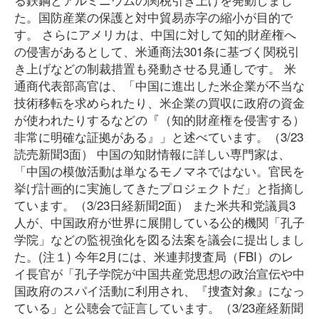
た。国防産業の保護と対中貿易赤字の縮小が目的で
す。 さらにアメリカは、中国に対して知的財産権へ
の侵害があるとして、米通商法301条に基づく関税引
き上げなどの制裁措置も発動させる見通しです。 米
通商代表部高官は、「中国に進出した米企業が不当な
技術移転を求められたり、米企業の買収に政府の資金
が使われたりするなどの『（知的財産権を侵害する）
非常に明確な証拠がある』」と述べています。（3/23
読売新聞3面） 中国の知財情報に詳しい専門家は、
「中国の模倣活動は単なるモノマネではない。官民を
挙げ計画的に実施してきたプロジェクトだ」と指摘し
ています。（3/23日経新聞2面） また米共和党議員3
人が、中国政府が世界に展開している公的機関「孔子
学院」などの監視強化を図る法案を議会に提出しまし
た。(注１) 今年2月には、米連邦捜査局（FBI）のレ
イ長官が「孔子学院が中国共産党思想の政治宣伝や中
国政府のスパイ活動に利用され、『捜査対象』になっ
ている」と公聴会で証言しています。（3/23産経新聞