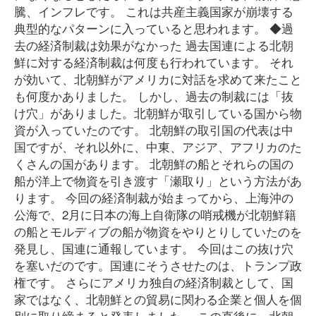
騰、インフレです。 これは共産主義国家が崩壊する
典型的なパターンに入っていると思われます。 ◆過
去の経済制裁は効果がなかった 過去国連による北朝
鮮に対する経済制裁は何度も行われています。 それ
が効いて、北朝鮮がアメリカに対話を求めて来たこと
も何度かありました。 しかし、過去の制裁には「抜
け穴」がありました。北朝鮮が取引している国から物
資が入っていたのです。 北朝鮮の取引国の代表は中
国ですが、それ以外に、中東、アジア、アフリカのた
くさんの国があります。 北朝鮮の船とそれらの国の
船が洋上で物資を引き渡す「瀬取り」という方法があ
ります。 今回の経済制裁が始まってから、上海沖の
公海で、2月に日本の海上自衛隊の哨戒機が北朝鮮籍
の船とモルディブの船が物資をやりとりしていたのを
発見し、国連に通報しています。 今回はこの抜け穴
を塞いだのです。国連にそうさせたのは、トランプ政
権です。 さらにアメリカ独自の経済制裁として、国
家ではなく、北朝鮮との貿易に関わる企業と個人を個
別に取り締まると発表しました。 この直後に、北朝