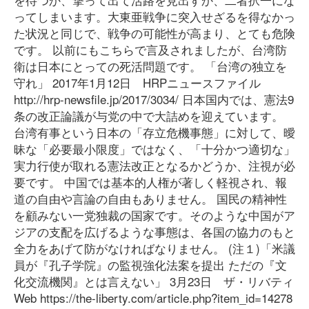
ってしまいます。大東亜戦争に突入せざるを得なかっ
た状況と同じで、戦争の可能性が高まり、とても危険
です。 以前にもこちらで言及されましたが、台湾防
衛は日本にとっての死活問題です。 「台湾の独立を
守れ」 2017年1月12日 HRPニュースファイル
http://hrp-newsfile.jp/2017/3034/ 日本国内では、憲法9
条の改正論議が与党の中で大詰めを迎えています。
台湾有事という日本の「存立危機事態」に対して、曖
昧な「必要最小限度」ではなく、「十分かつ適切な」
実力行使が取れる憲法改正となるかどうか、注視が必
要です。 中国では基本的人権が著しく軽視され、報
道の自由や言論の自由もありません。 国民の精神性
を顧みない一党独裁の国家です。そのような中国がア
ジアの支配を広げるような事態は、各国の協力のもと
全力をあげて防がなければなりません。 (注１)「米議
員が『孔子学院』の監視強化法案を提出 ただの『文
化交流機関』とは言えない」 3月23日 ザ・リバティ
Web https://the-liberty.com/article.php?item_id=14278