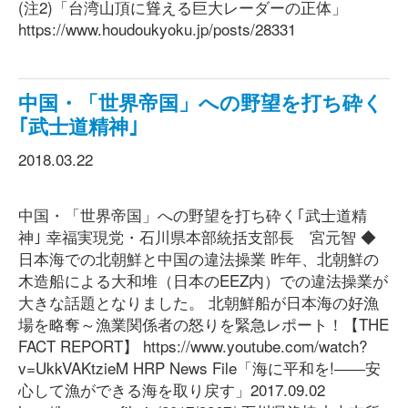
(注2)「台湾山頂に聳える巨大レーダーの正体」
https://www.houdoukyoku.jp/posts/28331
中国・「世界帝国」への野望を打ち砕く
｢武士道精神｣
2018.03.22
中国・「世界帝国」への野望を打ち砕く｢武士道精
神｣ 幸福実現党・石川県本部統括支部長 宮元智 ◆
日本海での北朝鮮と中国の違法操業 昨年、北朝鮮の
木造船による大和堆（日本のEEZ内）での違法操業が
大きな話題となりました。 北朝鮮船が日本海の好漁
場を略奪～漁業関係者の怒りを緊急レポート！【THE
FACT REPORT】 https://www.youtube.com/watch?
v=UkkVAKtzieM HRP News File「海に平和を!――安
心して漁ができる海を取り戻す」2017.09.02