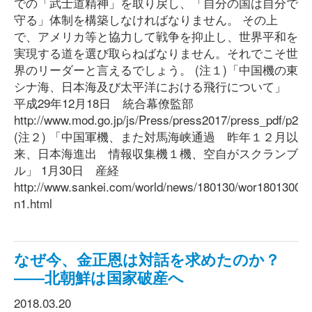
での「武士道精神」を取り戻し、「自分の国は自分で
守る」体制を構築しなければなりません。 その上
で、アメリカ等と協力して戦争を抑止し、世界平和を
実現する道を選び取らねばなりません。それでこそ世
界のリーダーと言えるでしょう。 (注１)「中国機の東
シナ海、日本海及び太平洋における飛行について」
平成29年12月18日 統合幕僚監部
http://www.mod.go.jp/js/Press/press2017/press_pdf/p20
(注２) 「中国軍機、また対馬海峡通過 昨年１２月以
来、日本海進出 情報収集機１機、空自がスクランブ
ル」 1月30日 産経
http://www.sankei.com/world/news/180130/wor18013000
n1.html
なぜ今、金正恩は対話を求めたのか？
――北朝鮮は国家破産へ
2018.03.20