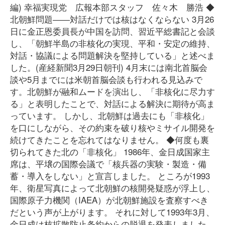
編) 幸福実現党 広報本部スタッフ 佐々木 勝浩 ◆
北朝鮮問題――対話だけでは核はなくならない 3月26
日に金正恩委員長が中国を訪問、習近平総書記と会談
し、「朝鮮半島の非核化の実現、平和・安定の維持、
対話・協議による問題解決を堅持している」と述べま
した。(産経新聞3月29日朝刊) 4月末には南北首脳会
談や5月までには米朝首脳会談も行われる見込みで
す。北朝鮮が融和ムードを演出し、「非核化に尽力す
る」と表明したことで、対話による解決に期待が高ま
っています。 しかし、北朝鮮は過去にも「非核化」
を口にしながら、その約束を破り核やミサイル開発を
続けてきたことを忘れてはなりません。 ◆何度も裏
切られてきた北の「非核化」 1986年、金日成国家主
席は、平壌の国際会議で「核兵器の実験・製造・備
蓄・導入をしない」と宣言しました。 ところが1993
年、衛星写真によって北朝鮮の核開発疑惑が浮上し、
国際原子力機関（IAEA）が北朝鮮施設を査察すべき
だという声が上がります。 それに対して1993年3月、
金日成は核拡散防止条約からの脱退を発表しました。