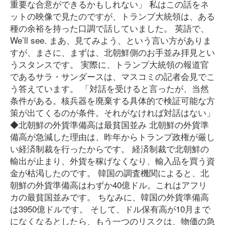
重要な合意ができるかもしれない」 私はこの話をネ
ットの映像で見たのですが、トランプ大統領は、ある
種の余裕を持った口調で話していました。 英語で、
We’ll see. まあ、見てみよう、という言い方がありま
すが、まさに、まずは、北朝鮮側のお手並み拝見とい
うスタンスです。 実際に、トランプ大統領の報道官
であるサラ・サンダースは、マスコミの記者会見でこ
う答えています。 「対話を受けると言ったが、当然
条件がある。核兵器を廃棄する具体的で検証可能な方
策が出てくるのが条件。それがなければ対話はない」
◆北朝鮮の外貨準備高は最貧国並み 北朝鮮の外貨準
備高が急減した理由は、昨年からトランプ政権が厳し
い経済制裁を行ったからです。 経済制裁で北朝鮮の
輸出が止まり、外貨を稼げなくなり、輸入品を買う資
金が枯渇したのです。 韓国の調査機関によると、北
朝鮮の外貨準備高はわずか40億ドル。これはアフリ
カの最貧国並みです。 ちなみに、韓国の外貨準備高
は3950億ドルです。 そして、ドル保有高が10月まで
になくなるとしたら、もう一つのリスクは、物価の急