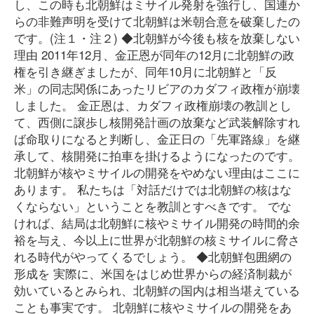
し、この時も北朝鮮はミサイル発射を強行し、国連か
らの非難声明を受けて北朝鮮は米朝合意を破棄したの
です。(注１・注２) ◆北朝鮮が今後も核を放棄しない
理由 2011年12月、金正恩が同年の12月に北朝鮮の政
権を引き継ぎましたが、同年10月に北朝鮮と「反
米」の同志関係にあったリビアのカダフィ政権が崩壊
しました。 金正恩は、カダフィ政権崩壊の教訓とし
て、西側に譲歩し核開発計画の放棄など武装解除すれ
ば命取りになると判断し、金正日の「先軍路線」を継
承して、核開発に拍車を掛けるようになったのです。
北朝鮮が核やミサイルの開発をやめない理由はここに
あります。 私たちは「対話だけでは北朝鮮の核はな
くならない」ということを教訓とすべきです。 でな
ければ、結局は北朝鮮に核やミサイル開発の時間的余
裕を与え、今以上に世界が北朝鮮の核ミサイルに脅さ
れる時代がやってくるでしょう。 ◆北朝鮮包囲網の
形成を 実際に、米国をはじめ世界からの経済制裁が
効いているとみられ、北朝鮮の国内は相当堪えている
ことも事実です。 北朝鮮に核やミサイルの開発をあ