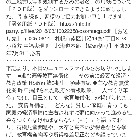
の土地買収等を規制するための署名」の用紙について
【ＰＤＦ版】をダウンロードできるように致しまし
た。 引き続き、皆様のご協力お願い申し上げます。
【署名用紙ＰＤＦ版】 https://info.hr-
party.jp/files/2018/03/16022358/qsomtegp.pdf 【お送
り先】 〒005-0814 札幌市南区川沿14条1丁目6-28
小沼方 幸福実現党 北海道本部 【締め切り】平成30
年7月31日必着
････････････････････････････････････････････
下記より、本日のニュースファイルをお送りいたしま
す。 ■進む高等教育無償化――その前に必要な経済・
教育政策 HS政経塾6期生 須藤有紀 ◆主な教育無償
化案 昨年掲げられた政府の看板政策、「人づくり革
命」では、目玉として「教育無償化」が掲げられまし
た。 安倍首相は、「どんなに貧しい家庭に育っても
家庭の経済事情に左右されずに夢に向かって進める社
会をつくらなければならない（※1）」と語ってお
り、待機児童問題や、大卒と高卒の所得差などを挙
げ、教育機会均等や所得格差是正などを謳っていま