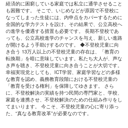
経済的に困窮している家庭では私立に通学させること
も困難です。 そこで、いじめなどが原因で不登校に
なってしまった生徒には、内申点をカバーするために
全国的な学力テストを設け、その結果で、公立高校へ
の進学を優遇する措置も必要です。 長期不登校であ
っても、公立高校進学のチャンスを与え、新しい進路
が開けるよう手助けするのです。 ◆不登校児童に向
き合う 13万人以上の不登校児童の存在は、「教育の
転換期」を暗に意味しています。私たち大人が、声な
き声を聴き、不登校児童に向き合うことが大切です。
幸福実現党としても、ICT学習、家庭学習などの多様
な教育を認め、義務教育段階における不登校児童の
「教育を受ける権利」を保障してゆきます。 さら
に、不登校解決の実績を持つ民間の専門家と、学校、
家庭を連携させ、不登校解決のための仕組み作りをし
てまいります。 今こそ、不登校児童の心に寄り添っ
た、“真なる教育改革”が必要なのです。