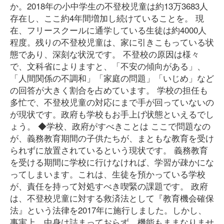
か。2018年の小中学生の不登校児童は約13万3683人
存在し、ここ約4年間増加し続けていることを。 現
在、フリースクールに通学している生徒は約4000人
程度。残りの不登校児童は、家に引きこもっている状
態であり、深刻な状況です。 不登校の原因は様々
で、文科省によりますと、「不安の傾向がある」、
「人間関係の不調和」「家庭の問題」「いじめ」など
の回答が大きく割合を占めています。 学校の担任も
多忙で、不登校児童の対応にまで手が回っていないの
が現状です。政府も学校もお手上げ状態といえるでし
ょう。 ◆学校、政府がすべきことは ここで問題なの
が、義務教育期間の子供たちが、まともな教育を受け
られずに放置されているという現状です。 義務教育
を受ける期間に学校に行けなければ、学習が疎かにな
ってしまいます。これは、生徒を預かっている学校
が、責任を持って対処すべき喫緊の課題です。 政府
は、不登校児童に対する救済法として『教育機会確保
法』という法律を2017年に施行しました。しかし、
事実上、中身は詰まっておらず、機能もままなりませ