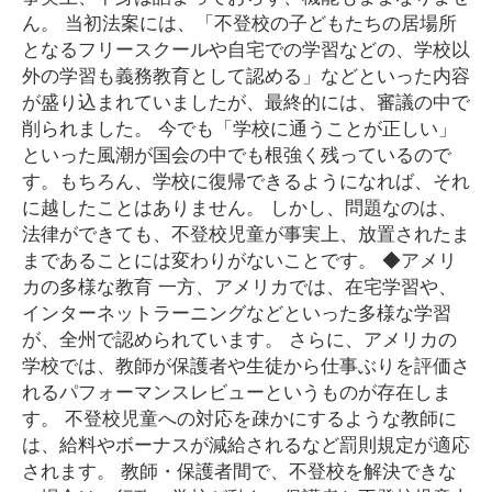
ん。 当初法案には、「不登校の子どもたちの居場所
となるフリースクールや自宅での学習などの、学校以
外の学習も義務教育として認める」などといった内容
が盛り込まれていましたが、最終的には、審議の中で
削られました。 今でも「学校に通うことが正しい」
といった風潮が国会の中でも根強く残っているので
す。もちろん、学校に復帰できるようになれば、それ
に越したことはありません。 しかし、問題なのは、
法律ができても、不登校児童が事実上、放置されたま
まであることには変わりがないことです。 ◆アメリ
カの多様な教育 一方、アメリカでは、在宅学習や、
インターネットラーニングなどといった多様な学習
が、全州で認められています。 さらに、アメリカの
学校では、教師が保護者や生徒から仕事ぶりを評価さ
れるパフォーマンスレビューというものが存在しま
す。 不登校児童への対応を疎かにするような教師に
は、給料やボーナスが減給されるなど罰則規定が適応
されます。 教師・保護者間で、不登校を解決できな