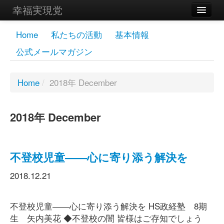
幸福実現党
メンバーズページ
Home
私たちの活動
基本情報
公式メールマガジン
党員
寄付
Home
/
2018年 December
お問い合わせ
2018年 December
幸福の科学グループ
不登校児童――心に寄り添う解決を
2018.12.21
不登校児童――心に寄り添う解決を HS政経塾 8期
生 矢内美花 ◆不登校の闇 皆様はご存知でしょう