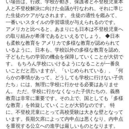
い場合は、行政、学校が動き、保護者と不登校児童本
人と不登校解決に向けた会議が行なわれ、それに準じ
た生徒のケアがなされます。 生徒の適性を鑑みて、
一番いいスタイルの学習環境が与えられるのです。
アメリカと比べると、あまりにも日本は不登校児童へ
の取り組みが希薄であるといえるでしょう。 ◆日本
も柔軟な教育を アメリカで多様な教育が認められて
いるように、日本も、学校以外の多様な教育を認め、
子どもたちの学習の機会を保障していくことが大切で
す。 もちろん学校にいけるようになることが一番良
いことだと思いますが、「いじめられている」、「何
らかの事情があって、どうしても学校に行けない子供
たち」には、無理に学校に行かせる必要はありませ
ん。 ただ、学校に行かなくなった子供たちの、義務
教育は非常に重要です。その上で、国としても「多様
な教育」を斡旋していくことが大切なのです。 特
に、不登校児童にとって高校受験は大きな壁となって
います。長期欠席によって内申点は悪くなり、内申点
を重視する公立への進学は厳しいものとなります。