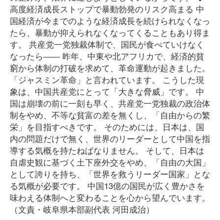
高度経済成長ストップで暴動勃発のリスク高まる 中
国経済が今までのような経済成長を続けられなくなっ
たら、暴動が抑えられなくなってくることもあり得ま
す。 共産党一党独裁体制で、国民が食べていけなく
なったら―― 昨年、中東や北アフリカで、経済的貧
窮から体制の打破を求めて、革命運動が起きました。
「ジャスミン革命」と言われています。 こうした現
象は、中国共産党にとって「大きな脅威」です。 中
国は崩壊の前に一刻も早く、共産党一党独裁の政治体
制をやめ、不等な貧富の差を無くし、「自由からの繁
栄」を目指すべきです。 そのためには、日本は、国
内の問題だけで無く、世界のリーダーとして中国を指
導する気概を持たねばなりません。 そして、日本は
自虐史観に基づく土下座外交をやめ、「自由の大国」
として誇りを持ち、「世界を救うリーダー国家」とな
る気概が必要です。 中国13億の国民が広く豊かさを
味わえる体制へと変わることを心から望んでいます。
（文責・岐阜県本部副代表 河田成治）