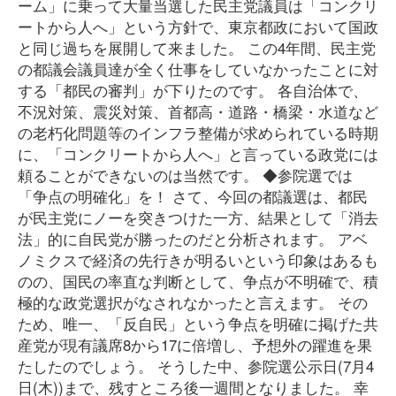
ーム」に乗って大量当選した民主党議員は「コンクリ
ートから人へ」という方針で、東京都政において国政
と同じ過ちを展開して来ました。 この4年間、民主党
の都議会議員達が全く仕事をしていなかったことに対
する「都民の審判」が下りたのです。 各自治体で、
不況対策、震災対策、首都高・道路・橋梁・水道など
の老朽化問題等のインフラ整備が求められている時期
に、「コンクリートから人へ」と言っている政党には
頼ることができないのは当然です。 ◆参院選では
「争点の明確化」を！ さて、今回の都議選は、都民
が民主党にノーを突きつけた一方、結果として「消去
法」的に自民党が勝ったのだと分析されます。 アベ
ノミクスで経済の先行きが明るいという印象はあるも
のの、国民の率直な判断として、争点が不明確で、積
極的な政党選択がなされなかったと言えます。 その
ため、唯一、「反自民」という争点を明確に掲げた共
産党が現有議席8から17に倍増し、予想外の躍進を果
たしたのでしょう。 そうした中、参院選公示日(7月4
日(木))まで、残すところ後一週間となりました。 幸