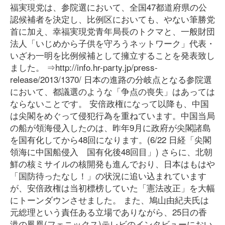
福実現党は、参院選において、全国47都道府県の公
認候補者を決定し、比例区においても、やない筆勝党
首に加え、幸福実現党青年局長のトクマと、一般財団
法人「いじめから子供を守ろうネットワーク」代表・
いざわ一明を比例候補として擁立することを発表致し
ました。 ⇒http://info.hr-party.jp/press-
release/2013/1370/ 日本の進路の分岐点となる参院選
において、都議選のような「争点の喪失」はあっては
ならないことです。 安倍政権になって以降も、中国
は尖閣をめぐって侵犯行為を重ねています。中国当局
の船が領海侵入したのは、昨年9月に政府が尖閣諸島
を国有化してから48回になります。(6/22 日経「尖閣
領海に中国船侵入 国有化後48回目」) さらに、北朝
鮮の核ミサイルの核開発も進んでおり、日本はもはや
「国防待ったなし！」の状況に追い込まれています
が、安倍政権は当初標榜していた「憲法改正」を大幅
にトーンダウンさせました。 また、鳩山由紀夫氏は
元総理という責任ある立場でありながら、25日の香
港の鳳凰(フェニックス)テレビのインタビューにおい