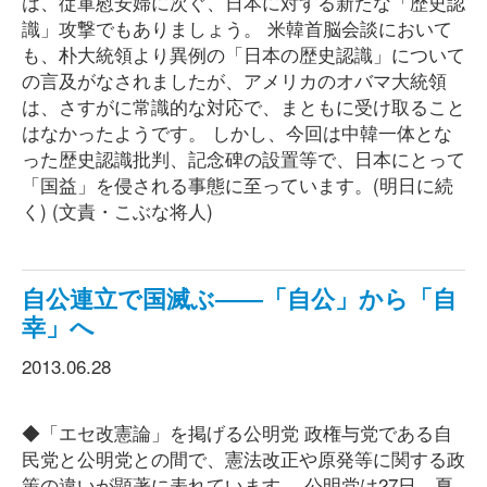
は、従軍慰安婦に次ぐ、日本に対する新たな「歴史認
識」攻撃でもありましょう。 米韓首脳会談において
も、朴大統領より異例の「日本の歴史認識」について
の言及がなされましたが、アメリカのオバマ大統領
は、さすがに常識的な対応で、まともに受け取ること
はなかったようです。 しかし、今回は中韓一体とな
った歴史認識批判、記念碑の設置等で、日本にとって
「国益」を侵される事態に至っています。(明日に続
く) (文責・こぶな将人)
自公連立で国滅ぶ――「自公」から「自
幸」へ
2013.06.28
◆「エセ改憲論」を掲げる公明党 政権与党である自
民党と公明党との間で、憲法改正や原発等に関する政
策の違いが顕著に表れています。 公明党は27日、夏