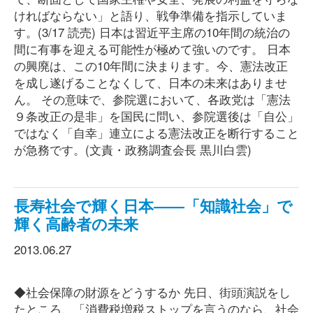
ければならない」と語り、戦争準備を指示していま
す。(3/17 読売) 日本は習近平主席の10年間の統治の
間に有事を迎える可能性が極めて強いのです。 日本
の興廃は、この10年間に決まります。今、憲法改正
を成し遂げることなくして、日本の未来はありませ
ん。 その意味で、参院選において、各政党は「憲法
９条改正の是非」を国民に問い、参院選後は「自公」
ではなく「自幸」連立による憲法改正を断行すること
が急務です。(文責・政務調査会長 黒川白雲)
長寿社会で輝く日本――「知識社会」で
輝く高齢者の未来
2013.06.27
◆社会保障の財源をどうするか 先日、街頭演説をし
たところ、「消費税増税ストップを言うのなら、社会