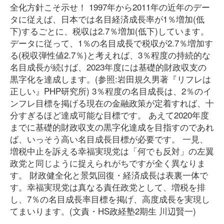
全化方針こそ示せ！ 1997年から2011年の近年のデー
タに従えば、日本では名目経済成長率が1％増加(低
下)するごとに、税収は2.7％増加(低下)しています。
データに従って、1％の名目成長で税収が2.7％増加す
る(税収弾性値2.7％)と考えれば、3％程度の持続的な
名目成長が続けば、2023年度には基礎的財政収支の
黒字化を達成します。(参照:岩田規久男著『リフレは
正しい』PHP研究所) 3％程度の名目成長は、2％のイ
ンフレ目標を掲げる現在の金融政策が定着すれば、十
分すぎるほど達成可能な目標です。 あえて2020年度
までに基礎的財政収支の黒字化達成を目指すのであれ
ば、いっそう高い名目成長目標が必要です。 一見、
増税中止を訴える幸福実現党は「何でも反対」の左翼
政党と同じように捉えられがちですが全く異なりま
す。 財政健全化と景気回復・経済成長は表裏一体で
す。幸福実現党は真なる責任政党として、増税を排
し、7％の名目成長率目標を掲げ、高度成長を実現し
てまいります。(文責・HS政経塾2期生 川辺賢一)