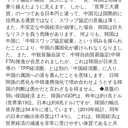
乗り越えたように見えます。 しかし、「世界三大通
貨」の一つである日本円と違って、中国元は国際的に
信用ある通貨ではなく、スワップ協定の意義は薄く、
また、不安定な中国経済が崩壊した場合、韓国は巨大
なリスクを負う危険があります。 何よりも、韓国は
中国に「中韓スワップ協定破棄」という弱みを握られ
たことにより、中国の属国化が避けられなくなりまし
た。 また、中観首脳会談で、中韓自由貿易協定(中韓
FTA)推進が合意されましたが、これは韓国が日米主
導の「TPP経済圏」とは別の「中国経済圏」に入り、
中国の属国への道を選んだことを意味します。 日韓
関係の悪化を中韓連携強化で埋め合わせようとする韓
国の判断は愚かだと言わざるを得ません。 ◆基盤の
弱い韓国経済 また、韓国のGDPは、昨年は約1兆ドル
(世界第15位。日本は約6兆ドル)ですが、韓国の輸出
依存度は54.8％に達しています。(2010年統計。同年
の日本の輸出依存度は17.4％)。 これは、韓国経済は
世界経済の減速を非常に受けやすい体質であると共