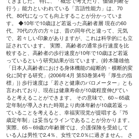
てきました。 特に、「概念で考えたり、価値判断を
行う」能力といわれている「言語性能力」は、70
代、80代になっても向上することが分かっていま
す。 ◆10年で10歳ほど若返った高齢者層 現在の60
代、70代の方の方々は、昔の同年代と違って、元気
で、若々しい印象がありますが、これは科学的にも立
証されています。 実際、高齢者の通常歩行速度を比
較すると、高齢者の歩行速度が10年で10歳ほど若返
っているという研究結果が出ています。(鈴木隆雄他
「日本人高齢者における身体機能の縦断的・横断的変
化に関する研究」(2006年4月 第53巻第4号「厚生の指
標」)) 歩行速度は「若さと健康のバロメーター」とも
言われており、現在は健康寿命が10歳程度伸びてい
ると考えることができます。 その意味で、60～65歳
定年制が導入された時期より肉体年齢が10歳若返っ
ていることを考えると、幸福実現党が提唱する「75
歳定年制」は妥当なラインであることが分かります。
実際、65～69歳の年齢層では、介護保険を受給して
いる人は男性で2.4％、女性で2.0％に過ぎません。 さ