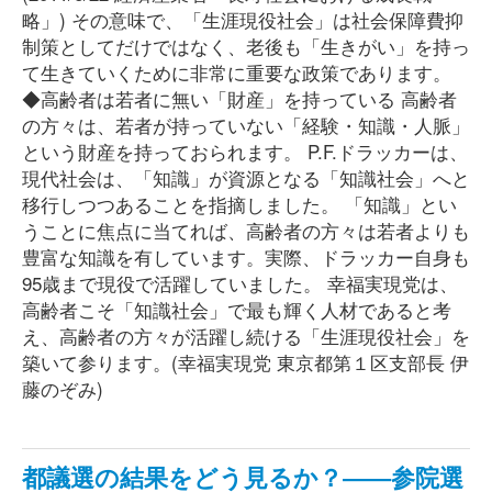
略」) その意味で、「生涯現役社会」は社会保障費抑
制策としてだけではなく、老後も「生きがい」を持っ
て生きていくために非常に重要な政策であります。
◆高齢者は若者に無い「財産」を持っている 高齢者
の方々は、若者が持っていない「経験・知識・人脈」
という財産を持っておられます。 P.F.ドラッカーは、
現代社会は、「知識」が資源となる「知識社会」へと
移行しつつあることを指摘しました。 「知識」とい
うことに焦点に当てれば、高齢者の方々は若者よりも
豊富な知識を有しています。実際、ドラッカー自身も
95歳まで現役で活躍していました。 幸福実現党は、
高齢者こそ「知識社会」で最も輝く人材であると考
え、高齢者の方々が活躍し続ける「生涯現役社会」を
築いて参ります。(幸福実現党 東京都第１区支部長 伊
藤のぞみ)
都議選の結果をどう見るか？――参院選