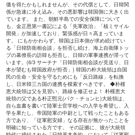
価を得たかもしれませんが、その代償として、日韓関
係が急速に冷え込み、その悪影響は韓国側に大きく出
ています。 また、朝鮮半島での安全保障について
も、金正恩第一書記による「先軍政治」「核ミサイル
開発」が加速しており、緊張感が日々高まっていま
す。 にもかかわらず、韓国は日本側が求め続けてい
る「日韓防衛相会談」を拒否し続け、海上自衛隊トッ
プの幕僚長の訪韓も拒否し、日韓の軍事連携が滞って
います。(6/3 サーチナ「日韓防衛相会談が見送り、日
本が望むも韓国政府が拒否」) 韓国の朴大統領は自国
民の生命・安全を守るためにも「反日路線」を転換
し、日米韓三カ国の連携を模索すべきです。 ◆朴槿
恵大統領は父を見習い、路線を修正せよ！ 朴槿恵大
統領の父である朴正煕元(パク・チョンヒ)大統領は、
自ら血書を書いて陸軍士官学校への入学を希望し、入
学を果たし、帝国陸軍の中尉として戦ったこともある
方であり、「従軍慰安婦」なる存在が無かったことを
明確に知っている方です。 その証拠に、彼が大統領
時代に締結された「日韓基本条約」において「従軍慰