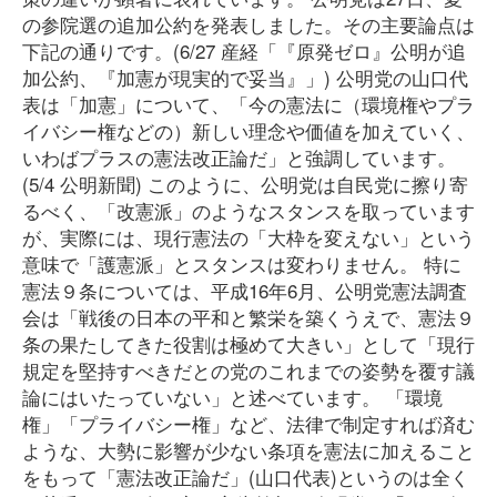
の参院選の追加公約を発表しました。その主要論点は
下記の通りです。(6/27 産経「『原発ゼロ』公明が追
加公約、『加憲が現実的で妥当』」) 公明党の山口代
表は「加憲」について、「今の憲法に（環境権やプラ
イバシー権などの）新しい理念や価値を加えていく、
いわばプラスの憲法改正論だ」と強調しています。
(5/4 公明新聞) このように、公明党は自民党に擦り寄
るべく、「改憲派」のようなスタンスを取っています
が、実際には、現行憲法の「大枠を変えない」という
意味で「護憲派」とスタンスは変わりません。 特に
憲法９条については、平成16年6月、公明党憲法調査
会は「戦後の日本の平和と繁栄を築くうえで、憲法９
条の果たしてきた役割は極めて大きい」として「現行
規定を堅持すべきだとの党のこれまでの姿勢を覆す議
論にはいたっていない」と述べています。 「環境
権」「プライバシー権」など、法律で制定すれば済む
ような、大勢に影響が少ない条項を憲法に加えること
をもって「憲法改正論だ」(山口代表)というのは全く