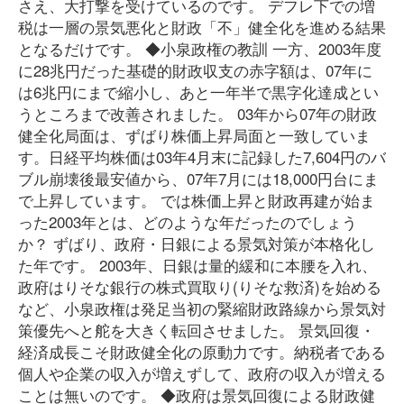
さえ、大打撃を受けているのです。 デフレ下での増
税は一層の景気悪化と財政「不」健全化を進める結果
となるだけです。 ◆小泉政権の教訓 一方、2003年度
に28兆円だった基礎的財政収支の赤字額は、07年に
は6兆円にまで縮小し、あと一年半で黒字化達成とい
うところまで改善されました。 03年から07年の財政
健全化局面は、ずばり株価上昇局面と一致していま
す。日経平均株価は03年4月末に記録した7,604円のバ
ブル崩壊後最安値から、07年7月には18,000円台にま
で上昇しています。 では株価上昇と財政再建が始ま
った2003年とは、どのような年だったのでしょう
か？ ずばり、政府・日銀による景気対策が本格化し
た年です。 2003年、日銀は量的緩和に本腰を入れ、
政府はりそな銀行の株式買取り(りそな救済)を始める
など、小泉政権は発足当初の緊縮財政路線から景気対
策優先へと舵を大きく転回させました。 景気回復・
経済成長こそ財政健全化の原動力です。納税者である
個人や企業の収入が増えずして、政府の収入が増える
ことは無いのです。 ◆政府は景気回復による財政健