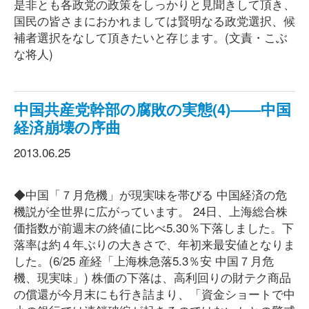
是非とも各政党の政策をしっかりと見聞きして頂き、
国民の皆さまにおかれましては賢明なる政党選択、候
補者選択をなして頂きたいと存じます。(文責・こぶ
な将人)
中国共産党幹部の腐敗の実態(4)――中国
経済崩壊の序曲
2013.06.25
◆中国「７月危機」が現実味を帯びる 中国経済の危
機説が全世界に広がっています。 24日、上海総合株
価指数が前週末の終値に比べ5.30％下落しました。下
落率は約４年ぶりの大きさで、年初来最安値となりま
した。(6/25 産経「上海株急落5.3％安 中国７月危
機、現実味」) 株価の下落は、高利回りの財テク商品
の償還が今月末にも行き詰まり、「資金ショートで中