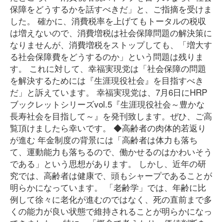
保障をどうするかを話すべきだ」と、ご指摘を受けま
した。 確かに、消費税率を上げてもトータルの税収
は増えないので、消費増税は社会保障問題の解決策に
なりませんが、消費増税をストップしても、「増大す
る社会保障費をどうするのか」という問題は残りま
す。 これに対して、幸福実現党は「社会保障の問題
を解決するためには『生涯現役社会』を目指すべき
だ」と訴えています。 幸福実現党は、7月6日にHRP
ブックレットシリーズvol.5『生涯現役社会～豊かな
長寿社会を目指して～』を発刊致します。ぜひ、ご高
覧頂けましたら幸いです。 ◆高齢者の肉体的若返り
が進む 年金制度の背景には「高齢者は体力も落ち
て、運動能力も落ちるので、働かせるのはかわいそう
である」という思想があります。 しかし、近年の研
究では、高齢者は健康で、頭もシャープであることが
明らかになっています。 「老齢学」では、年齢に比
例して徐々に老化が進むのではなく、死の直前まで多
くの能力が良い状態で維持されることが明らかになっ