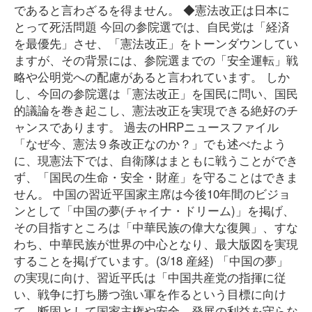
であると言わざるを得ません。 ◆憲法改正は日本に
とって死活問題 今回の参院選では、自民党は「経済
を最優先」させ、「憲法改正」をトーンダウンしてい
ますが、その背景には、参院選までの「安全運転」戦
略や公明党への配慮があると言われています。 しか
し、今回の参院選は「憲法改正」を国民に問い、国民
的議論を巻き起こし、憲法改正を実現できる絶好のチ
ャンスであります。 過去のHRPニュースファイル
「なぜ今、憲法９条改正なのか？」でも述べたよう
に、現憲法下では、自衛隊はまともに戦うことができ
ず、「国民の生命・安全・財産」を守ることはできま
せん。 中国の習近平国家主席は今後10年間のビジョ
ンとして「中国の夢(チャイナ・ドリーム)」を掲げ、
その目指すところは「中華民族の偉大な復興」、すな
わち、中華民族が世界の中心となり、最大版図を実現
することを掲げています。(3/18 産経) 「中国の夢」
の実現に向け、習近平氏は「中国共産党の指揮に従
い、戦争に打ち勝つ強い軍を作るという目標に向け
て、断固として国家主権や安全、発展の利益を守らな