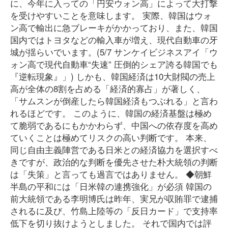
に、今年に入っての「円安ウォン高」によって大打撃
を受けやすいことを意味します。 実際、韓国はウォ
ン高で輸出に急ブレーキがかかっており、また、韓国
国内ではトヨタなどの輸入車が増え、現代自動車の牙
城が揺らいでいます。(5/7 サンケイビジネスアイ「ウ
ォン高で現代自動車“失速” 圧倒的シェア誇る韓国でも
『逆転現象』」) しかも、韓国経済は10大財閥の売上
高が全体の8割を占める「経済的寡占」が著しく、
「サムスンが倒産したら韓国経済もつぶれる」と言わ
れるほどです。 このように、韓国の経済基盤は極め
て脆弱であるにもかかわらず、中国への依存度を高め
ていくことは極めてリスクの高い判断です。 本来、
同じ自由主義陣営である日米との経済協力を選択すべ
きですが、政治的な判断を優先させた朴大統領の判断
は「失策」と言っても過言ではありません。 ◆朝鮮
半島の平和には「日米韓の連携強化」が必須 韓国の
前大統領である李明博氏は昨年、実兄が収賄罪で逮捕
されるに及び、竹島上陸等の「反日カード」で支持率
低下を切り抜けようとしました。 それで国内では評