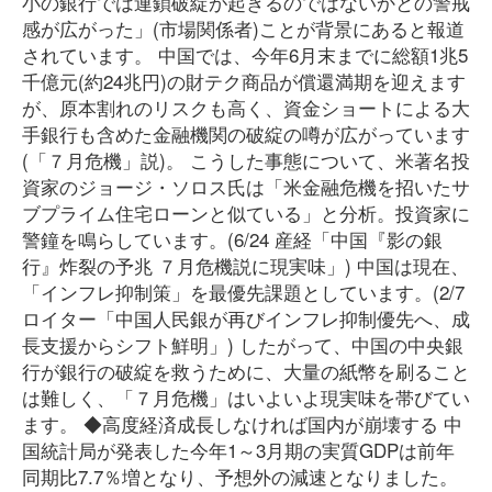
小の銀行では連鎖破綻が起きるのではないかとの警戒
感が広がった」(市場関係者)ことが背景にあると報道
されています。 中国では、今年6月末までに総額1兆5
千億元(約24兆円)の財テク商品が償還満期を迎えます
が、原本割れのリスクも高く、資金ショートによる大
手銀行も含めた金融機関の破綻の噂が広がっています
(「７月危機」説)。 こうした事態について、米著名投
資家のジョージ・ソロス氏は「米金融危機を招いたサ
ブプライム住宅ローンと似ている」と分析。投資家に
警鐘を鳴らしています。(6/24 産経「中国『影の銀
行』炸裂の予兆 ７月危機説に現実味」) 中国は現在、
「インフレ抑制策」を最優先課題としています。(2/7
ロイター「中国人民銀が再びインフレ抑制優先へ、成
長支援からシフト鮮明」) したがって、中国の中央銀
行が銀行の破綻を救うために、大量の紙幣を刷ること
は難しく、「７月危機」はいよいよ現実味を帯びてい
ます。 ◆高度経済成長しなければ国内が崩壊する 中
国統計局が発表した今年1～3月期の実質GDPは前年
同期比7.7％増となり、予想外の減速となりました。