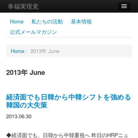
幸福実現党
メンバーズページ
Home
私たちの活動
基本情報
公式メールマガジン
党員
寄付
Home
/
2013年 June
お問い合わせ
2013年 June
幸福の科学グループ
経済面でも日韓から中韓シフトを強める
韓国の大失策
2013.06.30
◆経済面でも、日韓から中韓重視へ 昨日のHRPニュ