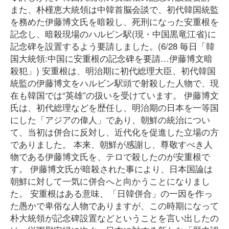
また、朴槿恵大統領は中韓首脳会談で、初代韓国統監
を務めた伊藤博文氏を暗殺し、死刑になった安重根を
記念し、暗殺現場のハルビン駅(現・中国黒竜江省)に
記念碑を設置するよう要請しました。(6/28 毎日「韓
国大統領:中国に安重根の記念碑を要請…伊藤博文暗
殺犯」) 安重根は、明治期に初代総理大臣、初代韓国
統監の伊藤博文をハルビン駅頭で射殺した人物で、現
在も韓国では“英雄”の扱いを受けています。 伊藤博文
氏は、初代総理などを歴任し、明治期の日本を一等国
にした「アジアの偉人」であり、朝鮮の統治につい
て、当初は併合に反対し、近代化を促進した立場の方
でありました。 本来、朝鮮が感謝し、尊敬すべき人
物である伊藤博文氏を、テロで殺したのが安重根で
す。 伊藤博文氏が暗殺された事により、日本国論は
朝鮮に対して一気に併合へと向かうことになりまし
た。 安重根はある意味、「日韓併合」の一因を作っ
た愚かで卑俗な人物でありますが、この時期になって
朴大統領が記念碑設置などということを言い出したの