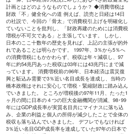
計画とはどのようなものでしょうか？ ◆消費増税は
財政「不」健全化への道 例えば、読売と日経は14日
の社説で、今回の「骨太」で消費税引上げを明確化し
ていないことを批判し、「財政再建のためには消費税
増税が不可欠である」と主張しています。 しかし、
日本のここ十数年の歴史を見れば、上記の主張が的外
れであることは明らかです。 1997年、3％から5％へ
の消費増税にもかかわらず、税収は年々減収し、97
年に約54兆円あった税収は03年には43兆円にまで減
っています。 消費増税前の96年、日本経済は震災復
興と駈込み需要で3％近い名目成長を達成し、当時の
橋本政権はそれに安心して増税・緊縮財政に踏み込ん
でいきました。 ところが増税後の97年11月、たった1
ヶ月の間に日本の４つの巨大金融機関が消滅、98･99
年にはGDP成長率が実質名目共にマイナスに落ち込
み、企業の利益と個人の所得が減少したことで全体の
税収も落ち込んでいきました。 デフレでもなければ
3％近い名目GDP成長率を達成していた97年の日本で