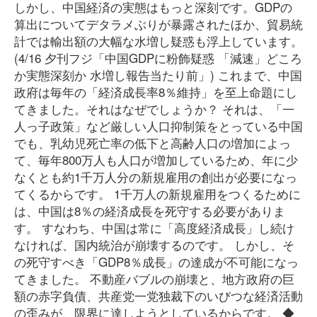
しかし、中国経済の実態はもっと深刻です。GDPの
算出についてデタラメぶりが暴露されたほか、貿易統
計では輸出額の大幅な水増し疑惑も浮上しています。
(4/16 夕刊フジ「中国GDPに粉飾疑惑 「減速」どころ
か実態深刻か 水増し報告当たり前」) これまで、中国
政府は毎年の「経済成長率8％維持」を至上命題にし
てきました。それはなぜでしょうか？ それは、「一
人っ子政策」など厳しい人口抑制策をとっている中国
でも、乳幼児死亡率の低下と高齢人口の増加によっ
て、毎年800万人も人口が増加しているため、年に少
なくとも約1千万人分の新規雇用の創出が必要になっ
てくるからです。 1千万人の新規雇用をつくるために
は、中国は8％の経済成長を死守する必要がありま
す。 すなわち、中国は常に「高度経済成長」し続け
なければ、国内統治が崩壊するのです。 しかし、そ
の死守すべき「GDP8％成長」の達成が不可能になっ
てきました。 不動産バブルの崩壊と、地方政府の巨
額の赤字負債、共産党一党独裁下のいびつな経済活動
の歪みが、限界に達しようとしているからです。 ◆