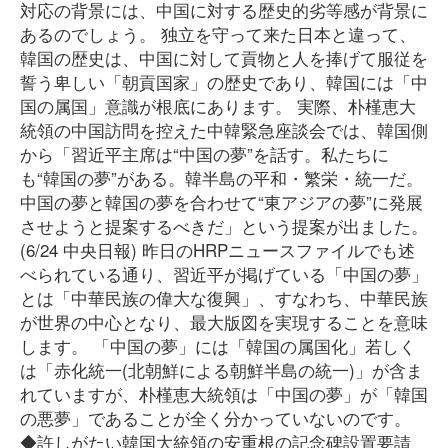
対応の背景には、中国に対する歴史的劣等感が背景に
あるのでしょう。 独立を守って来た日本と違って、
韓国の歴史は、中国に対して貢物と人を捧げて服従を
誓う卑しい「朝貢国家」の歴史であり、韓国には「中
国の属国」意識が根底にあります。 実際、朴槿恵大
統領の中国訪問を控えた中韓緊急座談会では、韓国側
から「習近平主席は“中国の夢”を話す。私たちに
も“韓国の夢”がある。韓半島の平和・繁栄・統一だ。
中国の夢と韓国の夢を合わせて“東アジアの夢”に発展
させようと提案するべきだ」という提案が出ました。
(6/24 中央日報) 昨日のHRPニュースファイルでも述
べられている通り、習近平が掲げている「中国の夢」
とは「中華民族の偉大な復興」、すなわち、中華民族
が世界の中心となり、最大版図を実現することを意味
します。 「中国の夢」には「韓国の属国化」若しく
は「赤化統一(北朝鮮による朝鮮半島の統一)」が含ま
れていますが、朴槿恵大統領は「中国の夢」が「韓国
の悪夢」であることが全く分かっていないのです。
◆許しがたい韓国大統領の安重根の記念碑設置要請