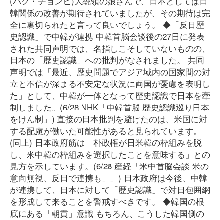
(パク・チョンヒ)大統領の娘さんで、日本としては日
韓関係の改善が期待されていましたが、その期待は完
全に裏切られたと言って良いでしょう。 ◆「反日歴
史認識」で中韓が連携 中韓首脳会談後の27日に発表
された共同声明では、名指しこそしていないものの、
日本の「歴史認識」への批判がなされました。 共同
声明では「最近、歴史問題でアジア域内の国家間の対
立と不信が深まる不安定な状況に両国が憂慮を表明し
た」として、中韓が一体となって歴史認識で日本を牽
制しました。(6/28 NHK「中韓首脳 歴史認識巡り日本
をけん制」) 直接の日本批判を避けたのは、米国に対
する配慮が働いた可能性があると見られています。
(同上) 日本政府筋は「朴政権が日米韓の枠組みを脱
し、米中韓の枠組みを選択したことを意味する」との
見方を示しています。(6/28 産経「米中首脳会談 米の
意向無視、反日で連携も」」) 日本政府は今後、中韓
が連携して、日本に対して「歴史認識」で対日包囲網
を形成して来ることを警戒すべきです。 ◆韓国の根
底にある「朝貢」意識 もちろん、こうした韓国側の