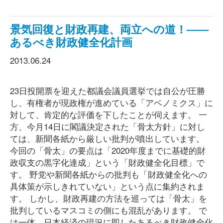
景気回復と財政再建、両立への道！――
あるべき財政健全化計画
2013.06.24
23日投開票を迎えた都議会議員選挙では自公が圧勝
し、有権者が現政権が進めている「アベノミクス」に
対して、肯定的な評価を下したことが伺えます。 一
方、今月14日に閣議決定された「骨太方針」に対し
ては、新聞各紙から厳しい批判が噴出しています。
今回の「骨太」の要点は「2020年度までに基礎的財
政収支の黒字化達成」という「財政健全化目標」で
す。 野党や新聞各紙からの批判も「財政健全化への
具体策が示しきれていない」という点に集約されま
す。 しかし、財政再建の方法を巡っては「骨太」を
批判しているマスコミの側にも混乱があります。 で
は一体、日本経済の現況に即したあるべき財政健全化