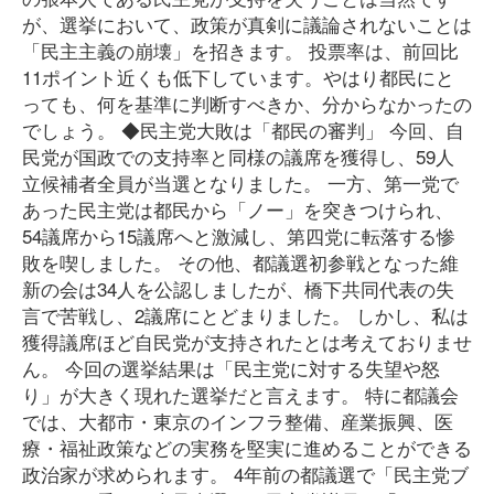
が、選挙において、政策が真剣に議論されないことは
「民主主義の崩壊」を招きます。 投票率は、前回比
11ポイント近くも低下しています。やはり都民にと
っても、何を基準に判断すべきか、分からなかったの
でしょう。 ◆民主党大敗は「都民の審判」 今回、自
民党が国政での支持率と同様の議席を獲得し、59人
立候補者全員が当選となりました。 一方、第一党で
あった民主党は都民から「ノー」を突きつけられ、
54議席から15議席へと激減し、第四党に転落する惨
敗を喫しました。 その他、都議選初参戦となった維
新の会は34人を公認しましたが、橋下共同代表の失
言で苦戦し、2議席にとどまりました。 しかし、私は
獲得議席ほど自民党が支持されたとは考えておりませ
ん。 今回の選挙結果は「民主党に対する失望や怒
り」が大きく現れた選挙だと言えます。 特に都議会
では、大都市・東京のインフラ整備、産業振興、医
療・福祉政策などの実務を堅実に進めることができる
政治家が求められます。 4年前の都議選で「民主党ブ