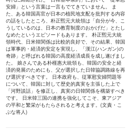
安婦」という言葉は一言もでてきていません。 ま
た、ある韓国高官が日本の植民地支配を批判する内容
の話をしたところ、朴正煕元大統領は「自分が今、こ
うしているのは、日本の教育制度のおかげだ」とたし
なめたというエピソードもあります。 朴正煕元大統
領時代、日米韓関係は比較的良好で、その結果、韓国
は軍事的・経済的安定を実現し、「漢江(ハンガン)の
奇跡」と呼ばれる韓国の高度経済成長を成し遂げまし
た。 娘さんである朴槿惠大統領も、韓国の安全と経
済的発展のためにも、父が選択した日韓協調路線を再
び選択すべきです。 日本政府も、従軍慰安婦問題等
について、韓国に対して歴史的真実を主張した上で
「河野談話」を修正し、真実の日韓関係を構築すべき
です。 日米韓三国の連携を強化してこそ、東アジア
の平和と繁栄がもたらされると考えます。(文責・こ
ぶな将人)