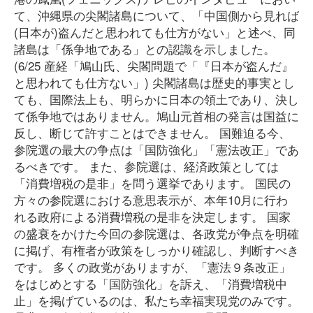
て、沖縄県の尖閣諸島について、「中国側から見れば
(日本が)盗んだと思われても仕方がない」と述べ、同
諸島は「係争地である」との認識を示しました。
(6/25 産経「鳩山氏、尖閣問題で「『日本が盗んだ』
と思われても仕方ない」) 尖閣諸島は歴史的事実とし
ても、国際法上も、明らかに日本の領土であり、決し
て係争地ではありません。鳩山元首相の発言は国益に
反し、断じて許すことはできません。 国難迫る今、
参院選の最大の争点は「国防強化」「憲法改正」であ
るべきです。 また、参院選は、経済政策としては
「消費増税の是非」を問う選挙であります。 国民の
方々の参院選における意思表示が、本年10月に行わ
れる政府による消費増税の是非を決定します。 国家
の盛衰をかけた今回の参院選は、各政党が争点を明確
に掲げ、有権者が政策をしっかり確認し、判断すべき
です。 多くの政党がありますが、「憲法９条改正」
をはじめとする「国防強化」を訴え、「消費増税中
止」を掲げているのは、私たち幸福実現党のみです。