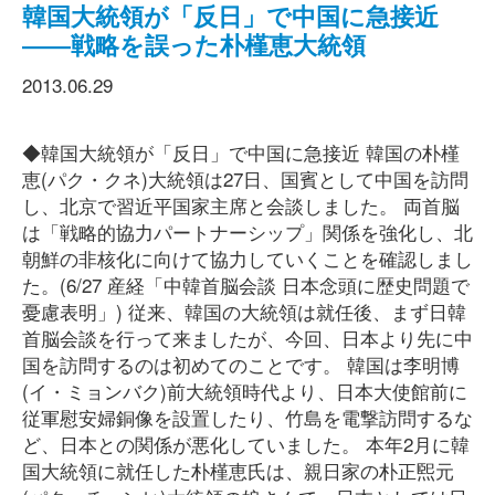
韓国大統領が「反日」で中国に急接近
――戦略を誤った朴槿恵大統領
2013.06.29
◆韓国大統領が「反日」で中国に急接近 韓国の朴槿
恵(パク・クネ)大統領は27日、国賓として中国を訪問
し、北京で習近平国家主席と会談しました。 両首脳
は「戦略的協力パートナーシップ」関係を強化し、北
朝鮮の非核化に向けて協力していくことを確認しまし
た。(6/27 産経「中韓首脳会談 日本念頭に歴史問題で
憂慮表明」) 従来、韓国の大統領は就任後、まず日韓
首脳会談を行って来ましたが、今回、日本より先に中
国を訪問するのは初めてのことです。 韓国は李明博
(イ・ミョンバク)前大統領時代より、日本大使館前に
従軍慰安婦銅像を設置したり、竹島を電撃訪問するな
ど、日本との関係が悪化していました。 本年2月に韓
国大統領に就任した朴槿恵氏は、親日家の朴正煕元