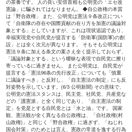
の茶番です。 人の良い安倍首相も公明党の「エセ改
憲論」に騙されてはなりません。 ◆自公政権の本質
は「野合政権」 また、公明党は憲法９条改正につい
て「自衛隊の存在や国際貢献の在り方を加憲の議論対
象とする」としていますが、これは現状追認であり、
幸福実現党や自民党が提言する「防衛軍(国防軍)の創
設」とは全く次元が異なります。 そもそも公明党は
憲法９条に加える条文の案さえ全く提示しておらず、
「議論対象とする」という曖昧な表現で自民党に擦り
寄っているに過ぎません。 また公明党は、自民党が
提言する「憲法96条の先行改正」についても「慎重
に議論すべき」と反対し、「自主憲法の制定」にも反
対姿勢を示しています。(6/3 公明新聞) その意味で、
公明党の憲法スタンスは、民主党、社民党、共産党な
どの「護憲派」と全く同じであり、「自主憲法の制
定」を党是とする自民党とは「水と油」です。 国家
観、憲法観が全く異なる自公政権は、「自社政権(村
山政権)」と同じく「野合政権」に過ぎず、「ねじれ
国会対策」のためとは言え、憲政の常道を逸する行為