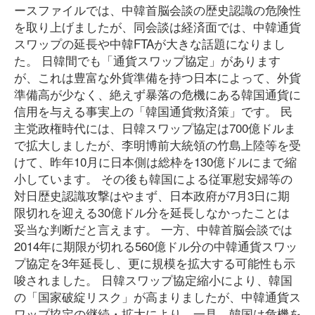
ースファイルでは、中韓首脳会談の歴史認識の危険性
を取り上げましたが、同会談は経済面では、中韓通貨
スワップの延長や中韓FTAが大きな話題になりまし
た。 日韓間でも「通貨スワップ協定」があります
が、これは豊富な外貨準備を持つ日本によって、外貨
準備高が少なく、絶えず暴落の危機にある韓国通貨に
信用を与える事実上の「韓国通貨救済策」です。 民
主党政権時代には、日韓スワップ協定は700億ドルま
で拡大しましたが、李明博前大統領の竹島上陸等を受
けて、昨年10月に日本側は総枠を130億ドルにまで縮
小しています。 その後も韓国による従軍慰安婦等の
対日歴史認識攻撃はやまず、日本政府が7月3日に期
限切れを迎える30億ドル分を延長しなかったことは
妥当な判断だと言えます。 一方、中韓首脳会談では
2014年に期限が切れる560億ドル分の中韓通貨スワッ
プ協定を3年延長し、更に規模を拡大する可能性も示
唆されました。 日韓スワップ協定縮小により、韓国
の「国家破綻リスク」が高まりましたが、中韓通貨ス
ワップ協定の継続・拡大により、一見、韓国は危機を