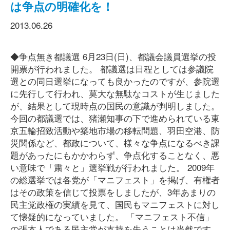
は争点の明確化を！
2013.06.26
◆争点無き都議選 6月23日(日)、都議会議員選挙の投
開票が行われました。 都議選は日程としては参議院
選との同日選挙になっても良かったのですが、参院選
に先行して行われ、莫大な無駄なコストが生じました
が、結果として現時点の国民の意識が判明しました。
今回の都議選では、猪瀬知事の下で進められている東
京五輪招致活動や築地市場の移転問題、羽田空港、防
災関係など、都政について、様々な争点になるべき課
題があったにもかかわらず、争点化することなく、悪
い意味で「粛々と」選挙戦が行われました。 2009年
の総選挙では各党が「マニフェスト」を掲げ、有権者
はその政策を信じて投票をしましたが、3年あまりの
民主党政権の実績を見て、国民もマニフェストに対し
て懐疑的になっていました。 「マニフェスト不信」
の張本人である民主党が支持を失うことは当然です