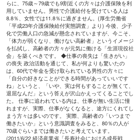
らに、75歳～79歳でも9割近くの方々は介護保険を利
用していません。男性で介護給付を受けている人は
8.8％、女性では11.8％に過ぎません。(厚生労働省
「平成23年介護保険給付実態調査」より) 今後、少子
化で労働人口の急減が懸念されていますが、今こそ、
「体力が弱くなり、働けない高齢者」というイメージ
を払拭し、高齢者の方々が元気に働ける「生涯現役社
会」を築くべきです。 ◆仕事の喪失は「生きがい」
の喪失 政治活動を通じて、私が何よりも驚いたの
は、60代で年金を受け取られている男性の方々に
「自分の好きなことができる時間があっていいです
ね」というと、「いや、実は何もすることが無くて、
退屈なんだ」という答えが沢山かえってくることでし
た。 仕事に追われている内は、仕事が無い生活に憧
れますが、実際、仕事がなくなると、途方にくれてし
まう方々は多いのです。 実際、高齢者の「いつまで
働きたいか」という意識調査をみると、80％の人が
70歳ぐらいまでは働きたいと考えています。
(2011/6/22 経済産業省「長寿社会における成長戦