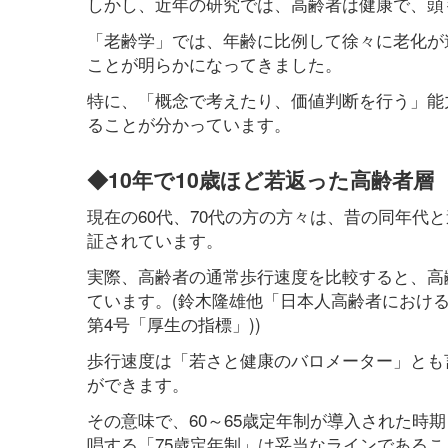
しかし、近年の研究では、高齢者は健康で、頭
「老齢学」では、年齢に比例して徐々に老化が
ことが明らかになってきました。
特に、「概念で考えたり、価値判断を行う」能力
ることが分かっています。
◆10年で10歳ほど若返った高齢者層
現在の60代、70代の方の方々は、昔の同年代
証されています。
実際、高齢者の通常歩行速度を比較すると、高齢
ています。(鈴木隆雄他「日本人高齢者における身
第4号「厚生の指標」))
歩行速度は「若さと健康のバロメーター」とも
ができます。
その意味で、60～65歳定年制が導入された時
唱する「75歳定年制」は妥当なラインである