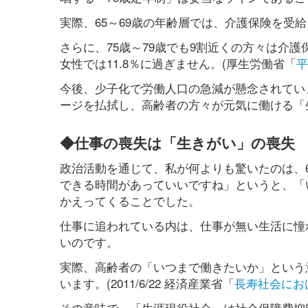
実際、65～69歳の年齢層では、介護保険を受給
さらに、75歳～79歳でも9割近くの方々は介
女性では11.8％に過ぎません。(厚生労働省「
平
今後、少子化で労働人口の急減が懸念されてい
ージを払拭し、高齢者の方々が元気に働ける「
◆仕事の喪失は「生きがい」の喪失
政治活動を通じて、私が何よりも驚いたのは、
できる時間があっていいですね」というと、「
かえってくることでした。
仕事に追われている内は、仕事が無い生活に憧
いのです。
実際、高齢者の「いつまで働きたいか」という意
います。(2011/6/22 経済産業省「
長寿社会にお
その意味で、「生涯現役社会」は社会保障費抑