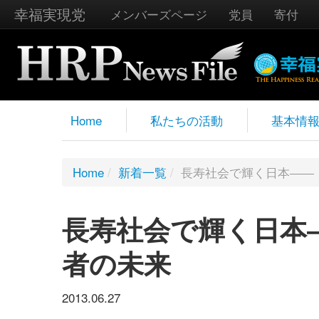
幸福実現党
メンバーズページ
党員
寄付
Home
私たちの活動
基本情
Home
/
新着一覧
/
長寿社会で輝く日本――
長寿社会で輝く日本
者の未来
2013.06.27