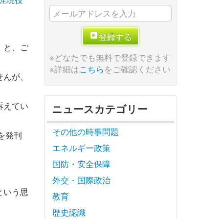
登録する
」と、ご
※どなたでも無料で登録できます
※詳細は
こちら
をご確認ください
せんが、
訴えてい
ニュースカテゴリー
その他の時事問題
を発刊
エネルギー政策
国防・安全保障
外交・国際政治
という思
教育
歴史認識