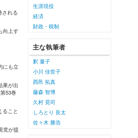
生涯現役
持される
経済
財政・税制
も向上す
主な執筆者
釈 量子
的にも立
小川 佳世子
西邑 拓真
結果が出
藤森 智博
第53巻
久村 晃司
えること
しろとり 良太
佐々木 勝浩
現党が提