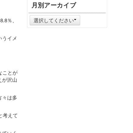
月別アーカイブ
.8％、
選択してください
いうイメ
なことが
えが沢山
方々は多
と考えて
きていく