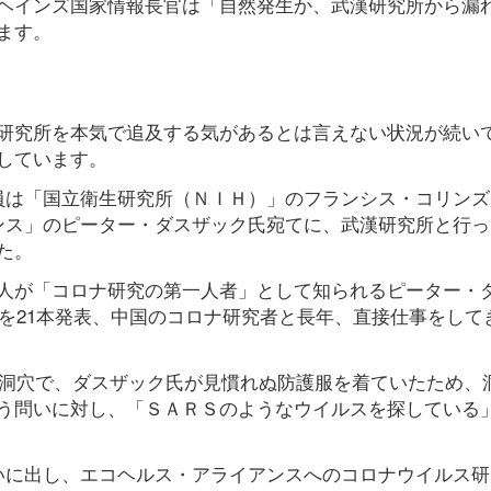
ヘインズ国家情報長官は「自然発生か、武漢研究所から漏
ます。
研究所を本気で追及する気があるとは言えない状況が続い
しています。
員は「国立衛生研究所（ＮＩＨ）」のフランシス・コリンズ
ンス」のピーター・ダスザック氏宛てに、武漢研究所と行っ
た。
人が「コロナ研究の第一人者」として知られるピーター・
文を21本発表、中国のコロナ研究者と長年、直接仕事をして
の洞穴で、ダスザック氏が見慣れぬ防護服を着ていたため、
う問いに対し、「ＳＡＲＳのようなウイルスを探している
いに出し、エコヘルス・アライアンスへのコロナウイルス研