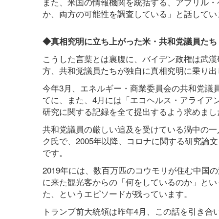
また、米国の情報機関を統括する、アブリル・
か、両方の可能性を調査している」と話してい
◆真相究明に立ち上がった米・共和党議員たち
こうした言葉とは裏腹に、バイデン政権は武漢
方、共和党議員たちが独自に真相究明に乗り出
今年3月、エネルギー・商業委員会の共和党議
てに、また、4月には「エコヘルス・アライア
研究に関する記録を全て提出するよう求めまし
共和党議員の厳しい追及を受けている渦中の一
ク氏で、2005年以降、コロナに関する研究論
です。
2019年には、数百万匹のコウモリが住む中国
に来た観光客からの「何をしているのか」とい
た、というエピソードが残っています。
トランプ前大統領は昨年4月、この話を引き合