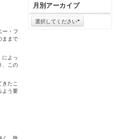
月別アーカイブ
選択してください
ニー・フ
のままで
」によっ
り、この
てきたこ
るよう要
強く、致