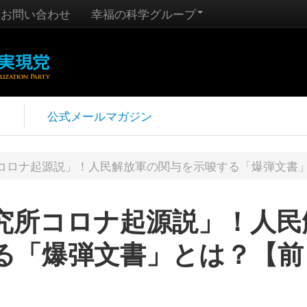
お問い合わせ
幸福の科学グループ
報
公式メールマガジン
コロナ起源説」！人民解放軍の関与を示唆する「爆弾文書
究所コロナ起源説」！人民
る「爆弾文書」とは？【前