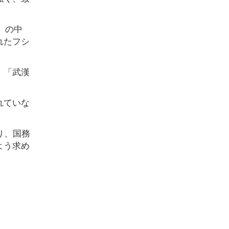
）の中
れたフシ
、「武漢
れていな
り、国務
よう求め