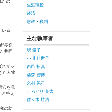
れたの
生涯現役
経済
財政・税制
ている一
主な執筆者
所長宛
釈 量子
た共同
小川 佳世子
ダスザッ
西邑 拓真
きた人物
藤森 智博
久村 晃司
洞穴を見
しろとり 良太
」と答え
佐々木 勝浩
究の助