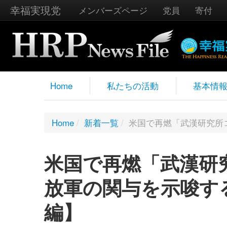
幸福実現党
メンバーズページ
党員
寄付
Home
私たちの活動
基本情
Home
/
新着一覧
/
米国で再燃「武漢研究所
米国で再燃「武漢研
放軍の関与を示唆す
編】