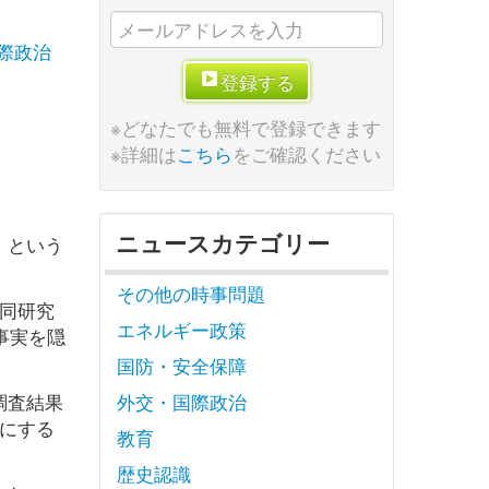
際政治
登録する
※どなたでも無料で登録できます
※詳細は
こちら
をご確認ください
ニュースカテゴリー
」という
その他の時事問題
同研究
エネルギー政策
事実を隠
国防・安全保障
調査結果
外交・国際政治
にする
教育
歴史認識