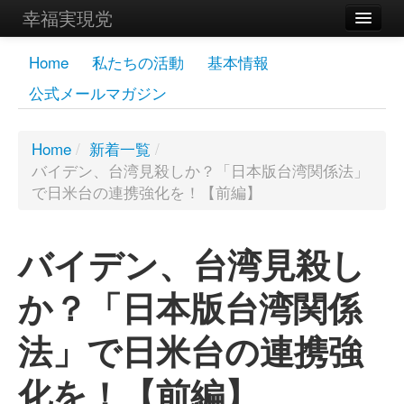
幸福実現党
メンバーズページ
Home
私たちの活動
基本情報
公式メールマガジン
党員
寄付
Home
/
新着一覧
/
バイデン、台湾見殺しか？「日本版台湾関係法」
お問い合わせ
で日米台の連携強化を！【前編】
幸福の科学グループ
バイデン、台湾見殺し
か？「日本版台湾関係
法」で日米台の連携強
化を！【前編】