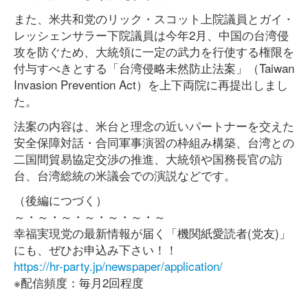
また、米共和党のリック・スコット上院議員とガイ・
レッシェンサラー下院議員は今年2月、中国の台湾侵
攻を防ぐため、大統領に一定の武力を行使する権限を
付与すべきとする「台湾侵略未然防止法案」（Taiwan
Invasion Prevention Act）を上下両院に再提出しまし
た。
法案の内容は、米台と理念の近いパートナーを交えた
安全保障対話・合同軍事演習の枠組み構築、台湾との
二国間貿易協定交渉の推進、大統領や国務長官の訪
台、台湾総統の米議会での演説などです。
（後編につづく）
～・～・～・～・～・～・～
幸福実現党の最新情報が届く「機関紙愛読者(党友)」
にも、ぜひお申込み下さい！！
https://hr-party.jp/newspaper/application/
※配信頻度：毎月2回程度