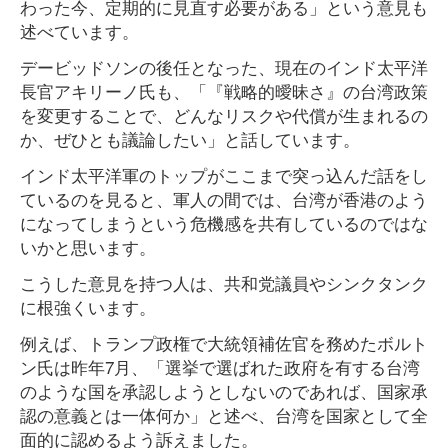
わった今、定期的に見直す必要がある」という意見も
述べています。
デービッドソンの後任となった、現在のインド太平洋
長官アキリーノ氏も、「『戦略的曖昧さ』の台湾政策
を変更することで、どんなリスクや代償が生まれるの
か、ぜひとも議論したい」と話しています。
インド太平洋軍のトップがここまで突っ込んだ話をし
ているのを見ると、軍人の間では、台湾が香港のよう
になってしまうという危機感を共有しているのではな
いかと思います。
こうした意見を持つ人は、共和党議員やシンクタンク
に根強くいます。
例えば、トランプ政権で大統領補佐官を務めたボルト
ン氏は昨年7月、「選挙で選ばれた政府を有する台湾
のような国を承認しようとしないのであれば、国家承
認の意義とは一体何か」と述べ、台湾を国家として全
面的に認めるよう訴えました。