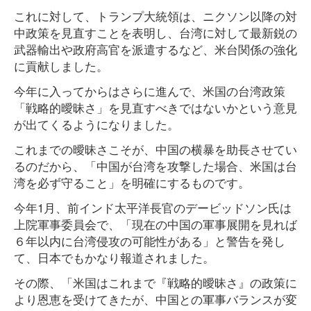
これに対して、トランプ大統領は、ニクソン以降の対
中政策を見直すことを表明し、台湾に対して最新鋭の
武器輸出や政府高官を派遣するなど、米台関係の強化
に貢献しました。
今年に入ってからはさらに進んで、米国の台湾政策
「戦略的曖昧さ」を見直すべきではないかという意見
が出てくるようになりました。
これまでの曖昧さこそが、中国の横暴を助長させてい
るのだから、「中国が台湾を攻撃した場合、米国は台
湾を必ず守ること」を明確にするものです。
今年1月、前インド太平洋長官のデービッドソン氏は
上院軍事委員会で、「現在の中国の軍事展開を見れば
６年以内に台湾侵攻の可能性がある」と警告を発し
て、日本でもかなり報道されました。
その際、「米国はこれまで『戦略的曖昧さ』の政策に
より恩恵を受けてきたが、中国との軍事バランスが変