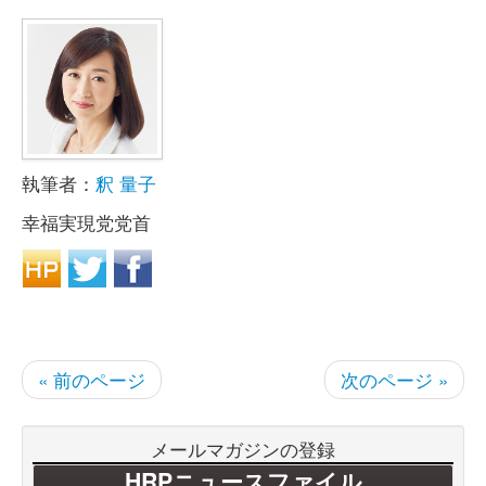
執筆者：
釈 量子
幸福実現党党首
« 前のページ
次のページ »
メールマガジンの登録
HRPニュースファイル