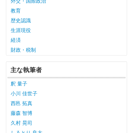
外交・国際政治
教育
歴史認識
生涯現役
経済
財政・税制
主な執筆者
釈 量子
小川 佳世子
西邑 拓真
藤森 智博
久村 晃司
しろとり 良太