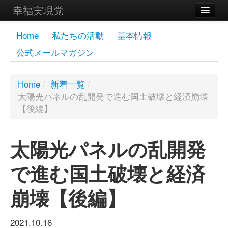
幸福実現党
メンバーズページ
Home
私たちの活動
基本情報
公式メールマガジン
党員
寄付
Home
/
新着一覧
/
太陽光パネルの乱開発で進む国土破壊と経済崩壊
お問い合わせ
【後編】
幸福の科学グループ
太陽光パネルの乱開発
で進む国土破壊と経済
崩壊【後編】
2021.10.16