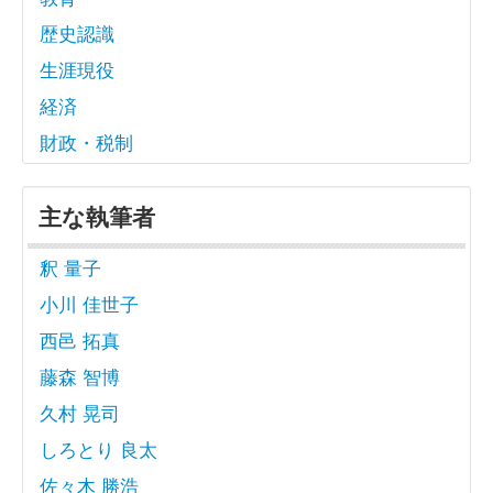
歴史認識
生涯現役
経済
財政・税制
主な執筆者
釈 量子
小川 佳世子
西邑 拓真
藤森 智博
久村 晃司
しろとり 良太
佐々木 勝浩