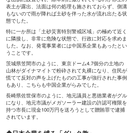
表土が露出、法面は何の処理も施されておらず、側溝
もないので雨が降れば土砂を伴った水が流れ出たる状
態でした。
特に一か所は「土砂災害特別警戒区域」の極めて近く
に隣接し、非常に危険な状態で、行政に対応を求めま
した。なお、発電事業者には中国系企業もあったとい
うことです。
茨城県笠間市のように、東京ドーム4.7個分の土地の
山林がダイナマイトで粉砕されて丸裸になり、住民が
慌てて反対の声を上げたものの工事が強行された事例
もあり、こちらも中国企業がらみでした。
長崎県佐世保市のように、地元議員と悪徳業者がグル
になり、地元市議がメガソーラー建設の許認可権限を
持つ市長に現金100万円を送ろうとして贈賄罪で逮捕
されています。