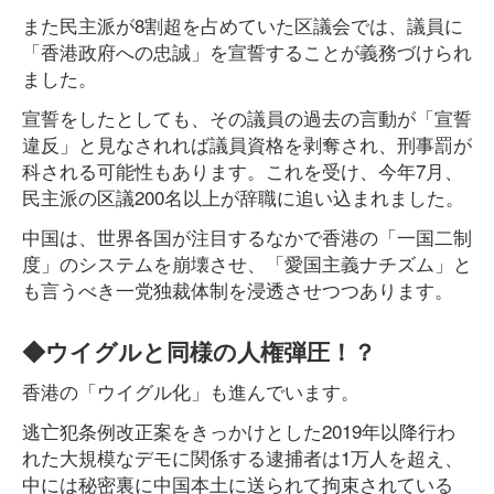
また民主派が8割超を占めていた区議会では、議員に
「香港政府への忠誠」を宣誓することが義務づけられ
ました。
宣誓をしたとしても、その議員の過去の言動が「宣誓
違反」と見なされれば議員資格を剥奪され、刑事罰が
科される可能性もあります。これを受け、今年7月、
民主派の区議200名以上が辞職に追い込まれました。
中国は、世界各国が注目するなかで香港の「一国二制
度」のシステムを崩壊させ、「愛国主義ナチズム」と
も言うべき一党独裁体制を浸透させつつあります。
◆ウイグルと同様の人権弾圧！？
香港の「ウイグル化」も進んでいます。
逃亡犯条例改正案をきっかけとした2019年以降行わ
れた大規模なデモに関係する逮捕者は1万人を超え、
中には秘密裏に中国本土に送られて拘束されている