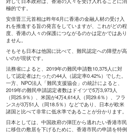
対して日本政府は、香港の人々を受け入れることに消
極的です。
安倍晋三元首相は昨年6月に香港の金融人材の受け入
れを推進する旨の発言をしていますが、これがどの程
度、香港の人々の保護につながるのかは定かではあり
ません。
そもそも日本は他国に比べて、難民認定への障壁が高
いのが現状です。
法務省によると、2019年の難民申請数10,375人に対
して認定者はたったの44人（認定率0.42%）でした。
一方、NPO法人「難民支援協会」の統計によると、
2019年の難民申請認定者数はドイツで5万3,973人
（同25.9％）、米国が4万4,614人（同29.6％）、フラ
ンスが3万51人（同18.5％）などであり、日本が欧米
諸国と比べて非常に低水準であることが分かります。
日本としては、中国政府の弾圧から逃れたい香港市民
に移住の敷居を下げるために、香港市民の申請を特例