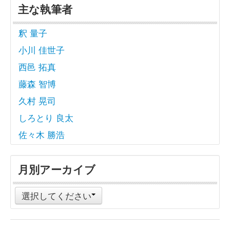
主な執筆者
釈 量子
小川 佳世子
西邑 拓真
藤森 智博
久村 晃司
しろとり 良太
佐々木 勝浩
月別アーカイブ
選択してください