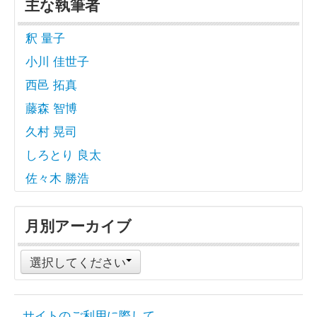
主な執筆者
釈 量子
小川 佳世子
西邑 拓真
藤森 智博
久村 晃司
しろとり 良太
佐々木 勝浩
月別アーカイブ
選択してください
サイトのご利用に際して