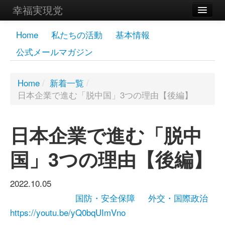
幸福実現党
メンバーズページ
Home
私たちの活動
基本情報
公式メールマガジン
党員
寄付
Home
/
新着一覧
/
日本企業で進む「脱中国」3つの理由【後編】
お問い合わせ
幸福の科学グループ
日本企業で進む「脱中
国」3つの理由【後編】
2022.10.05
国防・安全保障
外交・国際政治
https://youtu.be/yQ0bqUImVno