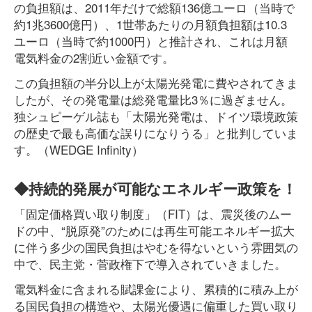
の負担額は、2011年だけで総額136億ユーロ（当時で
約1兆3600億円）、1世帯あたりの月額負担額は10.3
ユーロ（当時で約1000円）と推計され、これは月額
電気料金の2割近い金額です。
この負担額の半分以上が太陽光発電に費やされてきま
したが、その発電量は総発電量比3％に過ぎません。
独シュピーゲル誌も「太陽光発電は、ドイツ環境政策
の歴史で最も高価な誤りになりうる」と批判していま
す。（WEDGE Infinity）
◆持続的発展が可能なエネルギー政策を！
「固定価格買い取り制度」（FIT）は、震災後のムー
ドの中、“脱原発”のためには再生可能エネルギー拡大
に伴う多少の国民負担はやむを得ないという雰囲気の
中で、民主党・菅政権下で導入されていきました。
電気料金に含まれる賦課金により、累積的に積み上が
る国民負担の構造や、太陽光優遇に偏重した買い取り