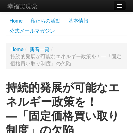
幸福実現党
メンバーズページ
Home
私たちの活動
基本情報
公式メールマガジン
党員
寄付
Home
/
新着一覧
/
持続的発展が可能なエネルギー政策を！―「固定
お問い合わせ
価格買い取り制度」の欠陥
幸福の科学グループ
持続的発展が可能なエ
ネルギー政策を！
―「固定価格買い取り
制度」の欠陥