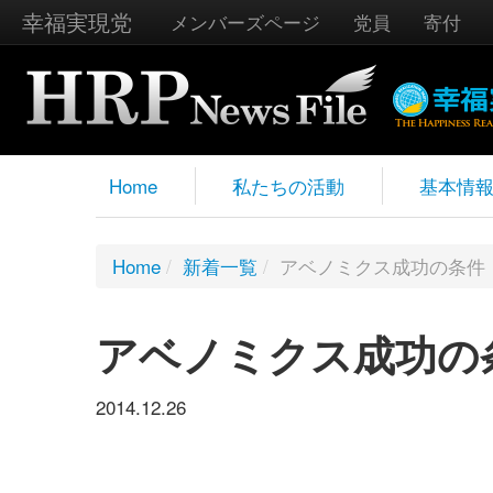
幸福実現党
メンバーズページ
党員
寄付
Home
私たちの活動
基本情
Home
/
新着一覧
/
アベノミクス成功の条件
アベノミクス成功の
2014.12.26