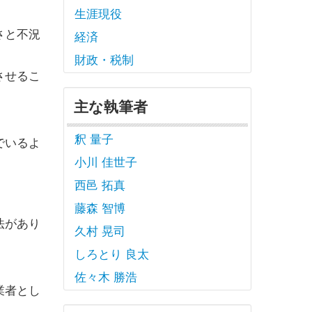
生涯現役
さと不況
経済
財政・税制
させるこ
主な執筆者
釈 量子
でいるよ
小川 佳世子
西邑 拓真
藤森 智博
法があり
久村 晃司
しろとり 良太
佐々木 勝浩
業者とし