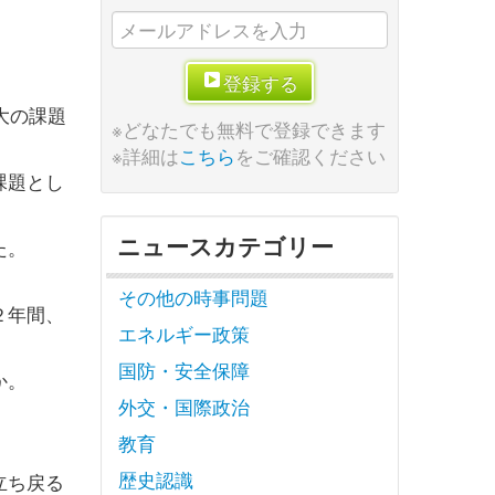
登録する
大の課題
※どなたでも無料で登録できます
※詳細は
こちら
をご確認ください
課題とし
ニュースカテゴリー
た。
その他の時事問題
２年間、
エネルギー政策
国防・安全保障
か。
外交・国際政治
教育
歴史認識
立ち戻る