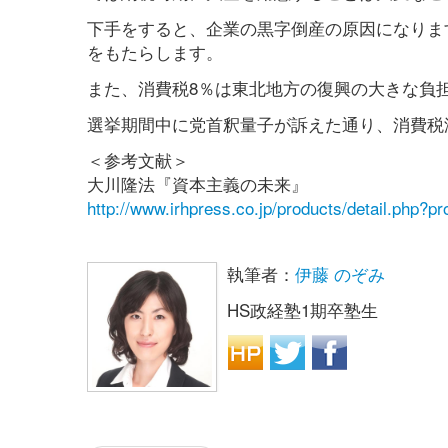
下手をすると、企業の黒字倒産の原因になりま
をもたらします。
また、消費税8％は東北地方の復興の大きな負
選挙期間中に党首釈量子が訴えた通り、消費税
＜参考文献＞
大川隆法『資本主義の未来』
http://www.irhpress.co.jp/products/detail.php?p
執筆者：
伊藤 のぞみ
HS政経塾1期卒塾生