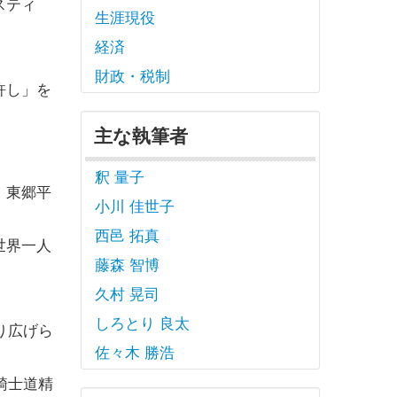
スティ
生涯現役
経済
財政・税制
許し」を
主な執筆者
釈 量子
、東郷平
小川 佳世子
西邑 拓真
世界一人
藤森 智博
久村 晃司
しろとり 良太
り広げら
佐々木 勝浩
騎士道精