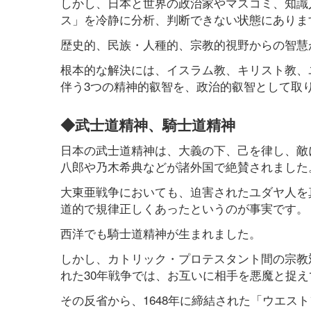
しかし、日本と世界の政治家やマスコミ、知識
ス」を冷静に分析、判断できない状態にありま
歴史的、民族・人種的、宗教的視野からの智慧
根本的な解決には、イスラム教、キリスト教、
伴う3つの精神的叡智を、政治的叡智として取
◆武士道精神、騎士道精神
日本の武士道精神は、大義の下、己を律し、敵
八郎や乃木希典などが諸外国で絶賛されました
大東亜戦争においても、迫害されたユダヤ人を
道的で規律正しくあったというのが事実です。
西洋でも騎士道精神が生まれました。
しかし、カトリック・プロテスタント間の宗教対
れた30年戦争では、お互いに相手を悪魔と捉
その反省から、1648年に締結された「ウエス