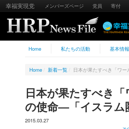
幸福実現党
メンバーズページ
党員
寄付
Home
私たちの活動
基本情
Home
/
新着一覧
/
日本が果たすべき「ワー
日本が果たすべき「
の使命―「イスラム
2015.03.27
そ