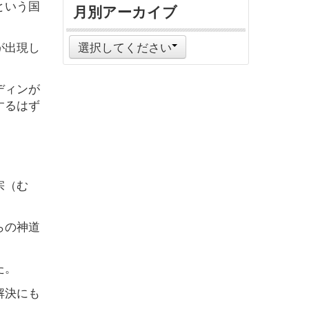
という国
月別アーカイブ
が出現し
選択してください
ディンが
するはず
宗（む
らの神道
た。
解決にも