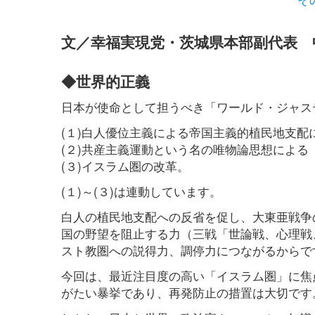
文／幸福実現党・茨城県本部副代表 
◆世界的正義
日本が使命として担うべき「ワールド・ジャス
(１)白人優位主義による帝国主義的植民地支配
(２)共産主義運動という名の唯物論思想によ
(３)イスラム圏の改革。
(１)～(３)は連動しています。
白人の植民地支配への反省を促し、大東亜戦争
国の野望を阻止する力（三戦「世論戦、心理戦
スト教圏への説得力、調停力につながるからで
今回は、最近注目度の高い「イスラム圏」に焦
がたい暴挙であり、再発防止の措置は大切です