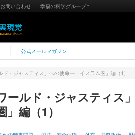
お問い合わせ
幸福の科学グループ
報
公式メールマガジン
ルド・ジャスティス」への使命―「イスラム圏」編（1）
ワールド・ジャスティス
圏」編（1）
の他の時事問題
国防・安全保障
外交・国際政治
歴