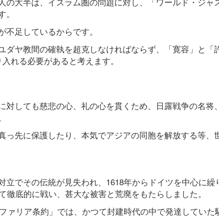
人の大半は、イスラム圏の問題に対し、「ワールド・ジャ
す。
が不足しているからです。
ユダヤ教間の確執を超克しなければならず、「寛容」と「
り入れる必要があると考えます。
に対しても慈悲の心、礼の心を貫くため、日露戦争の名将
。
真っ先に保護したり、本気でアジアの同胞を解放する等、
立でその伝統が見失われ、1618年からドイツを中心に繰
えて徹底的に戦い、甚大な被害と荒廃をもたらしました。
トファリア条約」では、かつて封建時代の中で発達していた