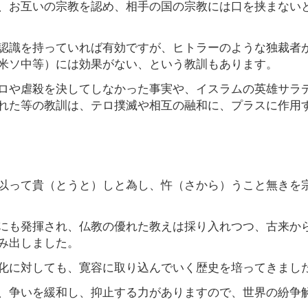
、お互いの宗教を認め、相手の国の宗教には口を挟まない
認識を持っていれば有効ですが、ヒトラーのような独裁者
米ソ中等）には効果がない、という教訓もあります。
ロや虐殺を決してしなかった事実や、イスラムの英雄サラ
れた等の教訓は、テロ撲滅や相互の融和に、プラスに作用
以って貴（とうと）しと為し、忤（さから）うこと無きを
にも発揮され、仏教の優れた教えは採り入れつつ、古来か
み出しました。
化に対しても、寛容に取り込んでいく歴史を培ってきまし
、争いを緩和し、抑止する力がありますので、世界の紛争