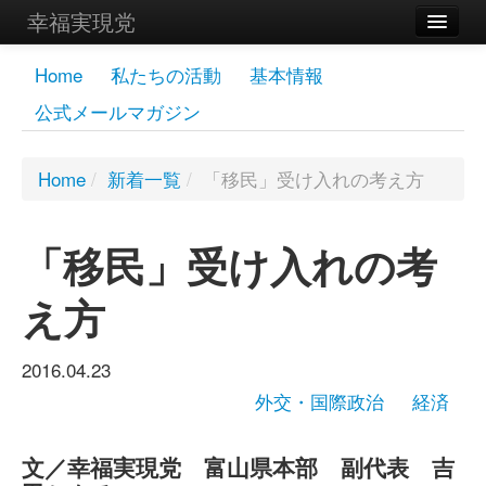
幸福実現党
メンバーズページ
Home
私たちの活動
基本情報
公式メールマガジン
党員
寄付
Home
/
新着一覧
/
「移民」受け入れの考え方
お問い合わせ
「移民」受け入れの考
幸福の科学グループ
え方
2016.04.23
外交・国際政治
経済
文／幸福実現党 富山県本部 副代表 吉