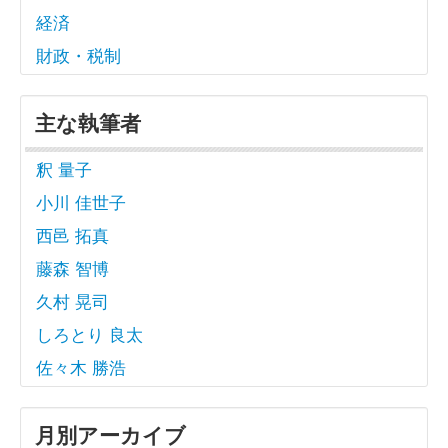
経済
財政・税制
主な執筆者
釈 量子
小川 佳世子
西邑 拓真
藤森 智博
久村 晃司
しろとり 良太
佐々木 勝浩
月別アーカイブ