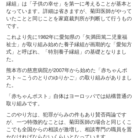
縁組」は「子供の幸せ」を第一に考えることが基本と
なっています。詳細は省きますが、菊田医師がやって
いたことと同じことを家庭裁判所が判断して行うもの
です。
これより先に1982年に愛知県の「矢満田篤二児童福
祉士」が取り組み始めた養子縁組が画期的な「愛知方
式」と呼ばれ、「特別養子縁組」の基礎となりまし
た。
熊本市の慈恵病院が2007年から始めた「赤ちゃんポ
スト～こうのとりのゆりかご」の取り組みがありまし
た。
「赤ちゃんポスト」自体はヨーロッパでは結構普通の
取り組みです。
このやり方は、犯罪がらみの件もあり賛否両論です
が、一つ特徴的なことは、菊田医師の場合と同じくこ
こでも全国からの相談が激増し、相談専門の職員を置
かなければならないくらいとなっています。