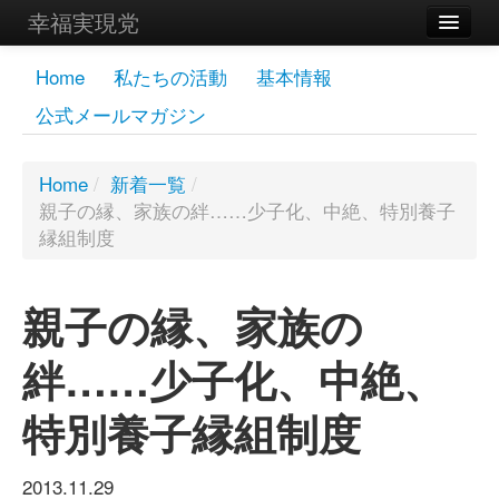
幸福実現党
メンバーズページ
Home
私たちの活動
基本情報
公式メールマガジン
党員
寄付
Home
/
新着一覧
/
親子の縁、家族の絆……少子化、中絶、特別養子
お問い合わせ
縁組制度
幸福の科学グループ
親子の縁、家族の
絆……少子化、中絶、
特別養子縁組制度
2013.11.29