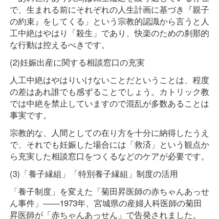
で、生まれる前にそれぞれの人生計画に基づき『親子
の約束』をしてくる」という宗教的認識から言うと人
工中絶はやはり「殺生」であり、快楽のための刹那的
な行動は控えるべきです。
(2)妊娠出産に関する相談窓口の充実
人工中絶はやはりいけないことだということは、程度
の差はあれ誰でも感ずることでしょう。カトリック教
では中絶を禁止していますので混乱が多数あることは
事実です。
宗教的な、人間としての在り方を十分に納得したうえ
で、それでも妊娠した場合には「救済」という観点か
ら充実した相談窓口をつくるなどのケアが必要です。
(3)「養子縁組」「特別養子縁組」制度の活用
「養子制度」を変えた「菊田昇医師の赤ちゃんあっせ
ん事件」――1973年、宮城県の産婦人科医師の菊田
昇医師が「赤ちゃんあっせん」で告発されました。