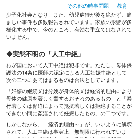
その他の時事問題
教育
少子化社会となり、また、幼児虐待が後を絶たず、痛
ましい事件も多数報告されています。家族の形態が多
様化する中で、今のところ、有効な手立てはなされて
いません。
◆実態不明の「人工中絶」
わが国において人工中絶は犯罪です。ただし、母体保
護法の14条に医師の認定による人工妊娠中絶として
次の二つにあてはまるものは合法としています。
「妊娠の継続又は分娩が身体的又は経済的理由により
母体の健康を著しく害するおそれのあるもの」と「暴
行若しくは脅迫によって抵抗若しくは拒絶することが
できない間に姦淫されて妊娠したもの」の二つです。
しかしながら、「経済的理由～」が、いいように解釈
されて、人工中絶は事実上、無制限に行われていま