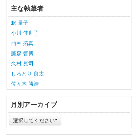
主な執筆者
釈 量子
小川 佳世子
西邑 拓真
藤森 智博
久村 晃司
しろとり 良太
佐々木 勝浩
月別アーカイブ
選択してください