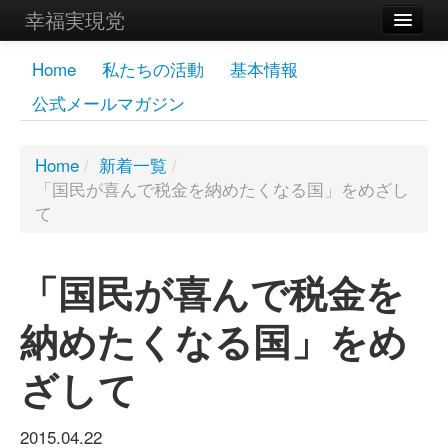
幸福実現党
メンバーズページ
Home
私たちの活動
基本情報
公式メールマガジン
党員
寄付
Home
/
新着一覧
/
「国民が喜んで税金を納めたくなる国」をめざし
お問い合わせ
て
幸福の科学グループ
「国民が喜んで税金を
納めたくなる国」をめ
ざして
2015.04.22