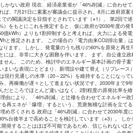
くしかない政府 現在、経済産業省が「46%削減」に合わせ
ば、7月21日に素案が審議会に提示され、8月に政府原案
までの閣議決定を目指すとされています（※1）。 第2回で
%）をもとにこれを推定すると、仮に政府が2030年度の発
50億kWh）よりも1割抑制すると考えれば、火力による発
0億kWhと推定されます。 この場合の「電力由来CO2排出量」
になります。 しかし、発電量のうち残りの60%を原発と再生
とには、非常に大きな困難を伴います。 まず、自公連立政
ません。 このため、検討中のエネルギー基本計画の骨子案
いまいな表現にとどまり、新増設や建て替え（リプレース
は現行見通しの水準（20～22%）を維持することになって
、再稼働が遅々として進まない状況です。2030年まで9
んだところでほとんど違いはなく、2割程度の原発比率を維
な理由により、「46%削減」と辻褄を合わせてエネルギー政
する再エネが「爆増」するという、荒唐無稽な計画を立てる
め尽くされる 政府は「46%削減」に合わせて2030年度
30%台後半まで高めることを検討しています（※3）。 しか
に開発することはほぼ不可能であるため、信じられないほど
再エネを大量導入する絵姿を描くことになります。 小泉進