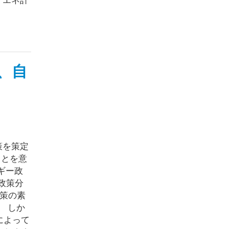
、自
政策を策定
ことを意
ギー政
政策分
政策の素
。 しか
によって