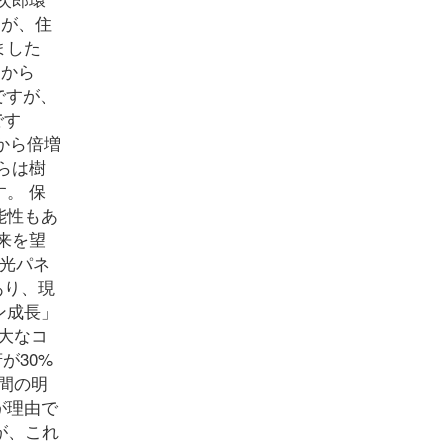
たが、住
ました
）から
ですが、
です
）から倍増
らは樹
。 保
能性もあ
来を望
陽光パネ
あり、現
ン成長」
大なコ
が30%
昼間の明
が理由で
が、これ