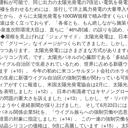
定運転が可能で、同じ出力の太陽光発電の7倍近い電気を発
の辻褄を合わせるためには、並行して洋上風力発電の大量導入
とから、さらに太陽光発電を100GW規模で積み増すくらい
の目途は全く立っておらず、「各省とも、もん絶しながら施策
小泉進次郎環境大臣は、直ちに「46%削減」の誤りを認め、
 ◆屋根を見上げれば「ジェノサイド」 太陽光発電は、日
で「グリーン」なイメージがつくられてきました。しかし
つつあります。 太陽光発電にはさまざまな方式があります
シリコン方式」です。太陽光パネルの心臓部である「多結
ウイグル自治区で生産されているため、世界に占める新疆ウ
ます（※10）。 今年の初めに米コンサルタント会社のホラ
の生産に新彊ウイグル自治区の強制労働が関わっている可
ディアがすぐに報道し、米国太陽光発電協会は2月に、太陽
表明しました（※12）。 日本の有識者ではキヤノングロ
の問題の重大さを訴えました（※13）。しかし、ザ・リバ
ようやく産経新聞が採り上げました。 そして6月23日には
パネル関係企業5社を、「ウイグル族らへの強制労働や恣意
置の対象に指定しました（※14）。 この一連の強制労働
結晶シリコンの価格は、5倍に高騰しています（※15）。太