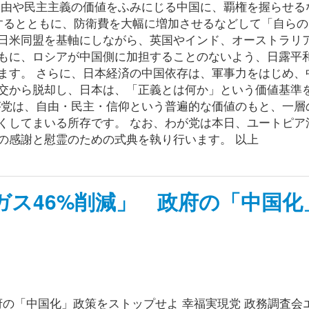
自由や民主主義の価値をふみにじる中国に、覇権を握らせる
するとともに、防衛費を大幅に増加させるなどして「自らの
日米同盟を基軸にしながら、英国やインド、オーストラリ
もに、ロシアが中国側に加担することのないよう、日露平
ます。 さらに、日本経済の中国依存は、軍事力をはじめ、
交から脱却し、日本は、「正義とは何か」という価値基準
が党は、自由・民主・信仰という普遍的な価値のもと、一層
くしてまいる所存です。 なお、わが党は本日、ユートピア
の感謝と慰霊のための式典を執り行います。 以上
ガス46%削減」 政府の「中国化
府の「中国化」政策をストップせよ 幸福実現党 政務調査会