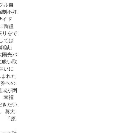
グル自
強制不妊
サイド
に新疆
振りをで
しては
%削減」
太陽光パ
に吸い取
幸いに
込まれた
空券への
達成が困
、幸福
だきたい
し、莫大
1 「原
まい エネ計