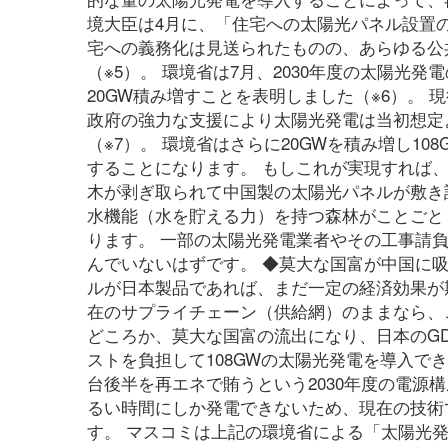
境大臣は4月に、「住宅への太陽光パネル設置
宅への義務化は見送られたものの、あらゆる公
（※5）。 環境省は7月、2030年度の太陽光発
20GW積み増すことを表明しました（※6）。 
政府の強力な支援により太陽光発電は当初想定よ
（※7）。 環境省はさらに20GWを積み増し10
することになります。 もしこれが実現すれば
木が剥ぎ取られて中国製の太陽光パネルが敷き
水機能（水を貯える力）を持つ森林がことごと
ります。 一部の太陽光発電業者やその工事請
んでいないはずです。 ◆莫大な国富が中国に吸
ルが日本製品であれば、まだ一定の経済効果が
在のサプライチェーン（供給網）のままなら、
どころか、莫大な国富の流出になり、日本のG
ストを負担して108GWの太陽光発電を導入できた
台後半を再エネで賄うという2030年度の電源構
るい時間にしか発電できないため、現在の技術で
す。 マスコミは上記の環境省による「太陽光発