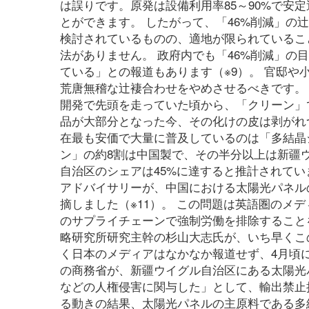
は誤りです。原発は設備利用率85～90%で安
とができます。 したがって、「46%削減」
検討されているものの、適地が限られているこ
法がありません。 政府内でも「46%削減」
ている」との報道もあります（※9）。 官邸や
荒唐無稽な辻褄合わせをやめさせるべきです。
開発で先頭を走っていた頃から、「クリーン」
品が大部分となった今、その化けの皮は剥がれ
在最も安価で大量に普及しているのは「多結晶
ン」の約8割は中国製で、その半分以上は新疆
自治区のシェアは45%に達すると推計されてい
アドバイサリーが、中国における太陽光パネル
摘しました（※11）。 この問題は英語圏のメ
のサプライチェーンで強制労働を排除することを
略研究所研究主幹の杉山大志氏が、いち早くこ
く日本のメディアはなかなか報道せず、4月頃に
の商務省が、新疆ウイグル自治区にある太陽光
などの人権侵害に関与した」として、輸出禁止措
る動きの結果、太陽光パネルの主原料である多