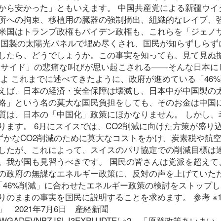
から安かった」ともいえます。 中国共産党による新疆ウイ
所への拘束、移植用の臓器の強制摘出、組織的なレイプ、
米国はトランプ政権もバイデン政権も、これらを「ジェノ
中国製の太陽光パネルで埋め尽くされ、国民が知らずしらず
したら、どうでしょうか。この事実を知っても、見て見ぬ
ノサイド」の悲痛な叫びが思い起こされる――そんな日本に
よ これまでに述べてきたように、政府が進めている「46
えば、日本の経済・安全保障は壊滅し、日本中が中国製の
略」という名の莫大な国民負担をしても、そのお金は中国
質は、日本の「中国化」政策にほかなりません。 しかし、
ます。 6月にスイスでは、CO2削減に向けた方策が盛り
ずかなCO2削減のために莫大なコストをかけ、炭素税や航
したが、これによって、スイスのパリ協定での削減目標は
。我が国も見習うべきです。 国民の皆さんは党派を超えて
の政府の無謀なエネルギー政策に、反対の声を上げていた
「46%削減」に合わせたエネルギー政策の検討をストップ
のままの事実を国民に説明することを求めます。 参考 ※
 2021年7月6日 産経新聞
0706-ZQBRWGADEVNBZJSLJ3EXPLUDTE/ ※2 「原発政策あい