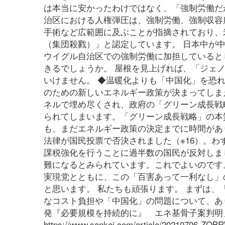
は本当に安かったわけではなく、「強制労働だ
治区における人権弾圧は、強制労働、強制収容
手術など広範囲に及ぶことが指摘されており、
（集団殺戮）」と認定しています。 日本中が
ウイグル自治区での強制労働に加担していると
きるでしょうか。 屋根を見上げれば、「ジェ
いけません。 ◆温暖化よりも「中国化」を恐れ
のための新しいエネルギー政策が決まってしま
ネルで埋め尽くされ、政府の「グリーン成長戦
られてしまいます。「グリーン成長戦略」の本
も、まだエネルギー政策の決定までに時間があり
法律が国民投票で否決されました（※16）。わ
課税強化を行うことに過半数の国民が反対しま
難になるとみられています。これでよいのです
実現党とともに、この「百害あって一利なし」
と思います。 私たちも頑張ります。 まずは、
なコスト負担や「中国化」の問題について、あり
発『必要規模を持続的に』 エネ基骨子案判明」
https://www.sankei.com/article/2021