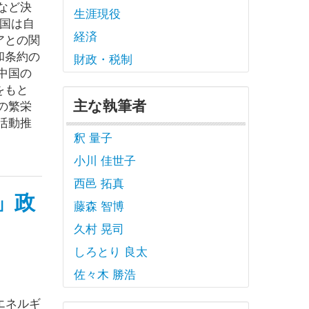
など決
生涯現役
国は自
経済
アとの関
和条約の
財政・税制
中国の
をもと
主な執筆者
の繁栄
活動推
釈 量子
小川 佳世子
西邑 拓真
」政
藤森 智博
久村 晃司
しろとり 良太
佐々木 勝浩
エネルギ