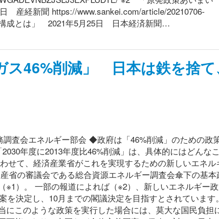
ttps://www.sankei.com/article/20210706-
3 「電源構成とは」 2021年5月25日 日本経済新聞…
ガス46%削減」 日本は鉄を捨て
01/ 幸福実現党 政務調査会エネルギー部会 ◆政府は「46%削減」のための
2030年度に2013年度比46%削減」は、具体的にはどんな
に合わせて、経済産業省がこれを実現するための新しいエネル
経産省の審議会である総合資源エネルギー調査会傘下の基本
※1）。 一部の報道によれば（※2）、新しいエネルギー
原案を決定し、10月までの閣議決定を目指すとされています
当にこのような政策を実行した場合には、莫大な国民負担