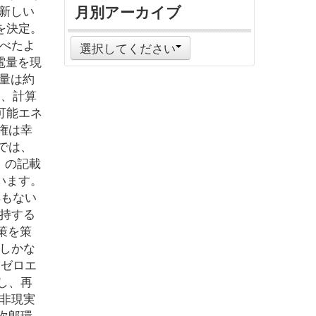
月別アーカイブ
て新しい
を決定。
述べたよ
選択してください
電量を現
電量は約
は、計算
可能エネ
権は幸
では、
）の記載
います。
年もない
持する
策を策
しかな
にゼロエ
し、再
非現実
次郎環