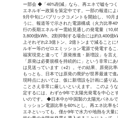
ー部会 ◆「46%削減」なら、再エネで嘘をつ
エネルギー政策を策定中です。一部の報道によれ
9月中旬にパブリックコメントを開始し、10月
うに、報道等で示された電源構成（火力比率40
行の長期エネルギー需給見通しの発電量（10,6
3,800億kWh、2割抑制する場合には約3,40
上それぞれ2.3億トン、2億トンまで減ること
ルギー等のゼロエミッション電源で発電するこ
福実現党と違って「原発推進・新増設」を言え
「原発は必要規模を持続的に」という非常にあ
は見送っています（※2）。その結果、原発比率
もっとも、日本では原発の廃炉が世界最速で進み
現時点においては、仮に新増設を計画に盛り込
ことさえ非常に厳しいといえます。 このよう
定するには、わずか9年で太陽光発電を中心と
いのです。 ◆日本中が中国製の太陽光パネルで埋
ミッション電源比率を60%とし、再エネ比率を
エネといっても、僅か9年で水力や地熱を大量
的な量の太陽光発電を導入することによって、