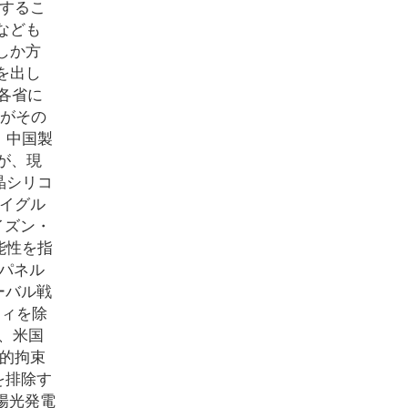
電するこ
なども
しか方
を出し
各省に
本がその
、中国製
が、現
晶シリコ
イグル
イズン・
能性を指
光パネル
ーバル戦
ティを除
、米国
的拘束
を排除す
陽光発電