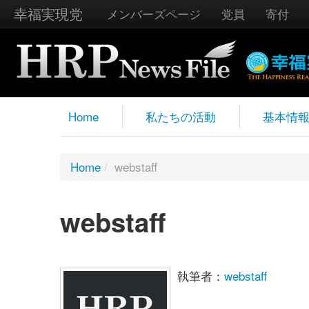
幸福実現党
メンバーズページ
党員
寄付
Home
私たちの活動
基本情
Home
/
webstaff
webstaff
執筆者：
webstaff