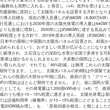
の義務化も視野に入れる」と発言し（※4）批判を受けまし
共建築物に原則として太陽光パネルを設置する方針となり
電の導入目標を、現在の導入見通しの約88GW（8,800万kW
現行見通しにおける2030年度の太陽光発電の導入量は64GW
りも急速に増加し、2030年には約88GWに達する見込み
8GW程度とする方針で、2019年度末の導入実績（約56GW
、日本中の屋根に中国製の太陽光パネルが設置され、斜面か
詰められるという、おぞましい光景が広がることになります
く破壊され、土石流などの深刻な水害が全国で多発する可
負業者は儲かるかもしれませんが、大多数の国民はこんな未
い取られるが、それでも「46%削減」は無理 これらの太
期待できます。 しかし、太陽光パネルの約8割は中国製で
これらの投資の大部分が中国に流れ、政府の言う「グリー
DPの増加はほとんど期待できません。 また、仮に国民が莫
としても、その発電量は1,200億kWh余り（※8）で、政府
成のうち僅か10～15%程度に過ぎません。 太陽光発電は
は設備利用率（稼働率）が13～15%程度にとどまること
電20GW積み増し」を、「原発20基分相当」と報じました