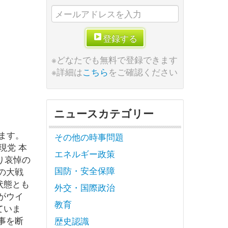
登録する
※どなたでも無料で登録できます
※詳細は
こちら
をご確認ください
ニュースカテゴリー
ます。
その他の時事問題
福実現党 本
エネルギー政策
り哀悼の
国防・安全保障
の大戦
状態とも
外交・国際政治
がウイ
教育
ていま
事を断
歴史認識