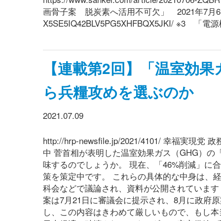
画骨子案 脱炭素へ活用不可欠」 2021年7月6日 産経新聞 h
X5SE5IQ42BLV5PG5XHFBQX5JKI/ ※
【連載第2回】「温室効果
ら兵糧攻めを選ぶのか
2021.07.09
http://hrp-newsfile.jp/2021/41
中 菅首相が表明した温室効果ガス（GHG）の「
味するのでしょうか。 現在、「46%削減」
策を策定中です。 これらの具体的な中身は、
科会などで議論され、資料が公開されています（
案は7月21日に審議会に提示され、8月に政府
し、この内容はきわめて厳しいもので、もし本