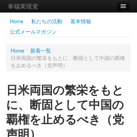
幸福実現党
メンバーズページ
Home
私たちの活動
基本情報
公式メールマガジン
党員
寄付
Home
/
新着一覧
/
日米両国の繁栄をもとに、断固として中国の覇権
お問い合わせ
を止めるべき（党声明）
幸福の科学グループ
日米両国の繁栄をもと
に、断固として中国の
覇権を止めるべき（党
声明）