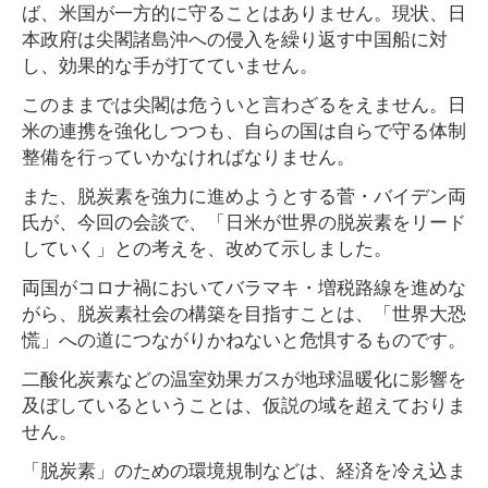
ば、米国が一方的に守ることはありません。現状、日
本政府は尖閣諸島沖への侵入を繰り返す中国船に対
し、効果的な手が打てていません。
このままでは尖閣は危ういと言わざるをえません。日
米の連携を強化しつつも、自らの国は自らで守る体制
整備を行っていかなければなりません。
また、脱炭素を強力に進めようとする菅・バイデン両
氏が、今回の会談で、「日米が世界の脱炭素をリード
していく」との考えを、改めて示しました。
両国がコロナ禍においてバラマキ・増税路線を進めな
がら、脱炭素社会の構築を目指すことは、「世界大恐
慌」への道につながりかねないと危惧するものです。
二酸化炭素などの温室効果ガスが地球温暖化に影響を
及ぼしているということは、仮説の域を超えておりま
せん。
「脱炭素」のための環境規制などは、経済を冷え込ま