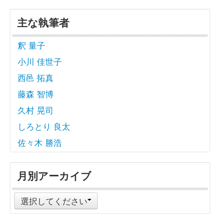
主な執筆者
釈 量子
小川 佳世子
西邑 拓真
藤森 智博
久村 晃司
しろとり 良太
佐々木 勝浩
月別アーカイブ
選択してください