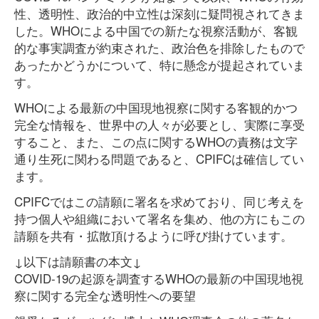
性、透明性、政治的中立性は深刻に疑問視されてきま
した。WHOによる中国での新たな視察活動が、客観
的な事実調査が約束された、政治色を排除したもので
あったかどうかについて、特に懸念が提起されていま
す。
WHOによる最新の中国現地視察に関する客観的かつ
完全な情報を、世界中の人々が必要とし、実際に享受
すること、また、この点に関するWHOの責務は文字
通り生死に関わる問題であると、CPIFCは確信してい
ます。
CPIFCではこの請願に署名を求めており、同じ考えを
持つ個人や組織において署名を集め、他の方にもこの
請願を共有・拡散頂けるように呼び掛けています。
↓以下は請願書の本文↓
COVID-19の起源を調査するWHOの最新の中国現地視
察に関する完全な透明性への要望