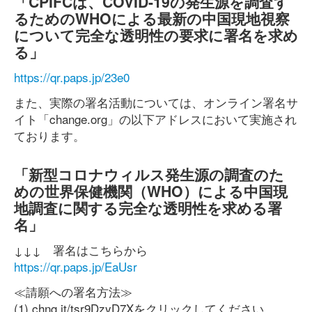
「CPIFCは、COVID-19の発生源を調査す
るためのWHOによる最新の中国現地視察
について完全な透明性の要求に署名を求め
る」
https://qr.paps.jp/23e0
また、実際の署名活動については、オンライン署名サ
イト「change.org」の以下アドレスにおいて実施され
ております。
「新型コロナウィルス発生源の調査のた
めの世界保健機関（WHO）による中国現
地調査に関する完全な透明性を求める署
名」
↓↓↓ 署名はこちらから
https://qr.paps.jp/EaUsr
≪請願への署名方法≫
(1) chng.it/tsr9DzyD7Xをクリックしてください