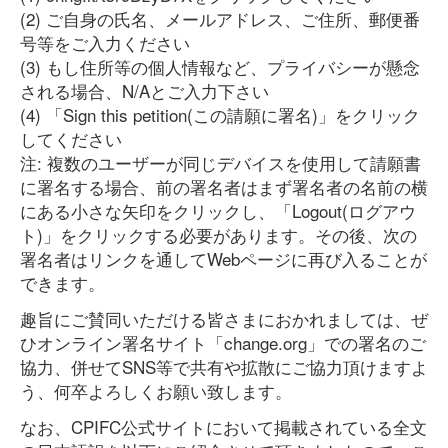
(2) ご自身の氏名、メールアドレス、ご住所、郵便番
号等をご入力ください
(3) もし住所等の個人情報など、プライバシーが懸念
される場合、N/Aとご入力下さい
(4) 「Sign this petition(この請願に署名)」をクリック
してください
注: 複数のユーザーが同じデバイスを使用して請願書
に署名する場合、前の署名者はまず署名者の名前の横
にある小さな矢印をクリックし、「Logout(ログアウ
ト)」をクリックする必要があります。その後、次の
署名者はリンクを通してWebページに再び入ることが
できます。
趣旨にご賛同いただける皆さまにおかれましては、ぜ
ひオンライン署名サイト「change.org」での署名のご
協力、併せてSNS等で共有や拡散にご協力頂けますよ
う、何卒よろしくお願い致します。
なお、CPIFC公式サイトにおいて掲載されている全文