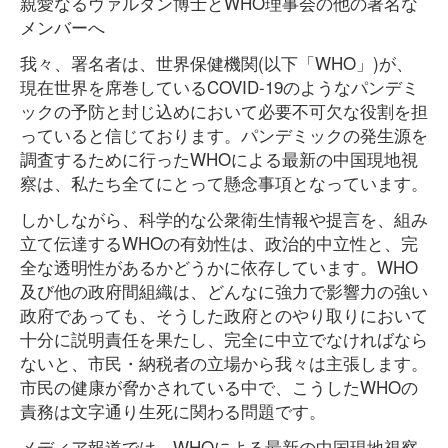
親愛なるヴァルダン博士とWHO理事会の他の著名な
メンバーへ
我々、署名者は、世界保健機関(以下「WHO」)が、
現在世界を席巻しているCOVID-19のようなパンデミ
ックの予防と封じ込めにおいて必要不可欠な役割を担
っていると信じております。パンデミックの発生源を
調査するために行ったWHOによる最新の中国現地視
察は、私たち全てにとって懸念事項となっています。
しかしながら、科学的な公衆衛生情報や提言を、組み
立て伝達するWHOの有効性は、政治的中立性と、完
全な透明性があるかどうかに依存しています。WHO
及び他の政府間組織は、どんなに強力で影響力の強い
政府であっても、そうした政府とのやり取りにおいて
十分に説明責任を果たし、完全に中立でなければなら
ないと、市民・納税者の立場から我々は主張します。
市民の健康が脅かされている中で、こうしたWHOの
責務は文字通り生死に関わる問題です。
メディア報道では、WHOによる最新の中国現地視察