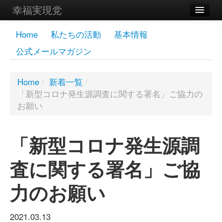
幸福実現党
メンバーズページ
Home
私たちの活動
基本情報
公式メールマガジン
党員
寄付
Home
/
新着一覧
/
「新型コロナ発生源調査に関する署名」ご協力の
お問い合わせ
お願い
幸福の科学グループ
「新型コロナ発生源調
査に関する署名」ご協
力のお願い
2021.03.13