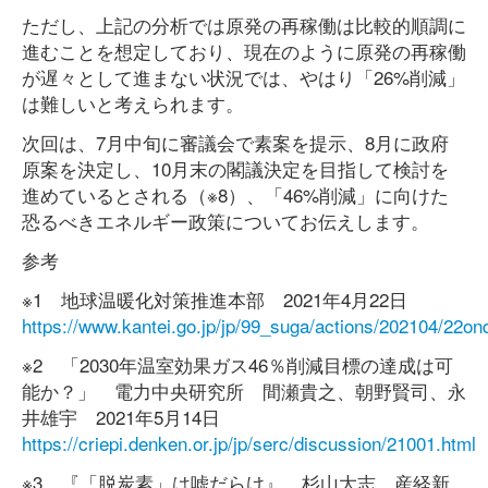
ただし、上記の分析では原発の再稼働は比較的順調に
進むことを想定しており、現在のように原発の再稼働
が遅々として進まない状況では、やはり「26%削減」
は難しいと考えられます。
次回は、7月中旬に審議会で素案を提示、8月に政府
原案を決定し、10月末の閣議決定を目指して検討を
進めているとされる（※8）、「46%削減」に向けた
恐るべきエネルギー政策についてお伝えします。
参考
※1 地球温暖化対策推進本部 2021年4月22日
https://www.kantei.go.jp/jp/99_suga/actions/202104/22on
※2 「2030年温室効果ガス46％削減目標の達成は可
能か？」 電力中央研究所 間瀬貴之、朝野賢司、永
井雄宇 2021年5月14日
https://criepi.denken.or.jp/jp/serc/discussion/21001.html
※3 『「脱炭素」は嘘だらけ』 杉山大志 産経新