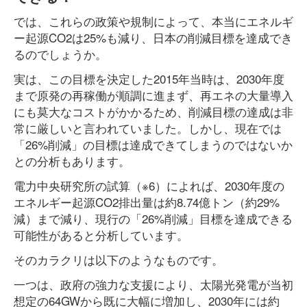
では、これらの政策や規制によって、本当にエネルギ
ー起源CO2は25%も減り、日本の削減目標を達成でき
るのでしょうか。
実は、この目標を決定した2015年当時は、2030年度
まで原発の再稼働が順調に進まず、再エネの大量導入
にも莫大なコストがかかるため、削減目標の達成は非
常に厳しいと言われていました。しかし、現在では
「26%削減」の目標は達成できてしまうのではないか
との分析もあります。
電力中央研究所の試算（※6）によれば、2030年度の
エネルギー起源CO2排出量は約8.74億トン（約29%
減）まで減り、現行の「26%削減」目標を達成できる
可能性があると分析しています。
そのカラクリは以下のようなものです。
一つは、政府の強力な支援により、太陽光発電が当初
想定の64GWから既に大幅に増加し、2030年には約