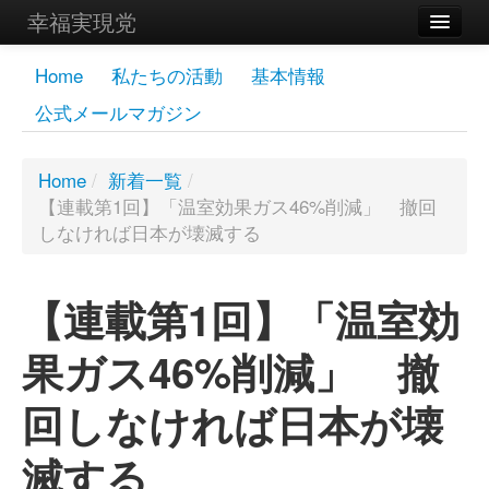
幸福実現党
メンバーズページ
Home
私たちの活動
基本情報
公式メールマガジン
党員
寄付
Home
/
新着一覧
/
【連載第1回】「温室効果ガス46%削減」 撤回
お問い合わせ
しなければ日本が壊滅する
幸福の科学グループ
【連載第1回】「温室効
果ガス46%削減」 撤
回しなければ日本が壊
滅する