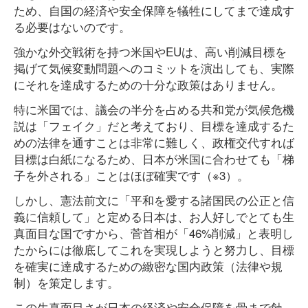
ため、自国の経済や安全保障を犠牲にしてまで達成す
る必要はないのです。
強かな外交戦術を持つ米国やEUは、高い削減目標を
掲げて気候変動問題へのコミットを演出しても、実際
にそれを達成するための十分な政策はありません。
特に米国では、議会の半分を占める共和党が気候危機
説は「フェイク」だと考えており、目標を達成するた
めの法律を通すことは非常に難しく、政権交代すれば
目標は白紙になるため、日本が米国に合わせても「梯
子を外される」ことはほぼ確実です（※3）。
しかし、憲法前文に「平和を愛する諸国民の公正と信
義に信頼して」と定める日本は、お人好しでとても生
真面目な国ですから、菅首相が「46%削減」と表明し
たからには徹底してこれを実現しようと努力し、目標
を確実に達成するための緻密な国内政策（法律や規
制）を策定します。
この生真面目さが日本の経済や安全保障を骨まで蝕