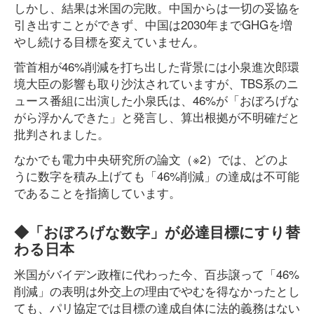
しかし、結果は米国の完敗。中国からは一切の妥協を
引き出すことができず、中国は2030年までGHGを増
やし続ける目標を変えていません。
菅首相が46%削減を打ち出した背景には小泉進次郎環
境大臣の影響も取り沙汰されていますが、TBS系のニ
ュース番組に出演した小泉氏は、46%が「おぼろげな
がら浮かんできた」と発言し、算出根拠が不明確だと
批判されました。
なかでも電力中央研究所の論文（※2）では、どのよ
うに数字を積み上げても「46%削減」の達成は不可能
であることを指摘しています。
◆「おぼろげな数字」が必達目標にすり替
わる日本
米国がバイデン政権に代わった今、百歩譲って「46%
削減」の表明は外交上の理由でやむを得なかったとし
ても、パリ協定では目標の達成自体に法的義務はない