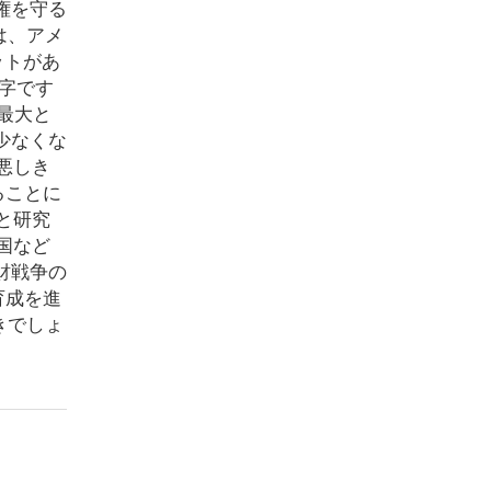
権を守る
は、アメ
ットがあ
赤字です
ら最大と
少なくな
悪しき
ることに
と研究
国など
財戦争の
育成を進
きでしょ