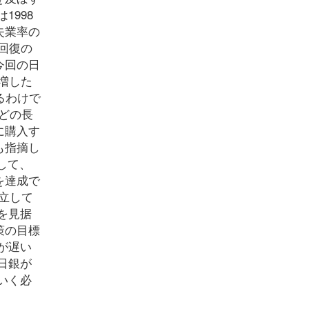
998
失業率の
回復の
今回の日
増した
るわけで
どの長
に購入す
も指摘し
して、
を達成で
立して
を見据
策の目標
が遅い
日銀が
いく必