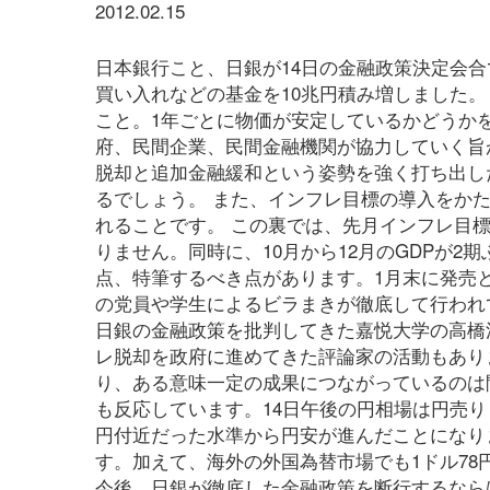
2012.02.15
日本銀行こと、日銀が14日の金融政策決定会
買い入れなどの基金を10兆円積み増しました。
こと。1年ごとに物価が安定しているかどうか
府、民間企業、民間金融機関が協力していく旨
脱却と追加金融緩和という姿勢を強く打ち出し
るでしょう。 また、インフレ目標の導入をか
れることです。 この裏では、先月インフレ目
りません。同時に、10月から12月のGDPが
点、特筆するべき点があります。1月末に発売
の党員や学生によるビラまきが徹底して行われ
日銀の金融政策を批判してきた嘉悦大学の高橋
レ脱却を政府に進めてきた評論家の活動もあり
り、ある意味一定の成果につながっているのは
も反応しています。14日午後の円相場は円売り
円付近だった水準から円安が進んだことになりま
す。加えて、海外の外国為替市場でも1ドル78
今後、日銀が徹底した金融政策を断行するなら