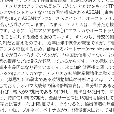
ら、アメリカはアジアの成長を取り込むことだけをもってTP
アやインドネシアなど10カ国で構成されるASEAN（東南
国を加えたASEANプラス3、さらにインド、オーストラリ
連合が形成されています。 つまり、アメリカは、自分たち
です。さらに、近年アジアを中心にアフリカやオーストラ
切ることに対する懸念を強めています。 すなわち、外交的
けん制だと言えるのです。 近年は米中関係が親密ですが、中
軽視するため、信頼するパートナー(credible partne
者までが口をそろえているのが、「中国は信用できない」と
業の資産などの没収が頻発しているからです。 その意味で
資本主義国になり得ていません。 次に知的財産権に関して
いるのはアメリカです。アメリカが知的財産権強化に動く
まり』（草思社）の著書である渡辺惣樹氏の分析によれば、ア
しており、オバマ大統領の輸出倍増宣言は、当分野にある
れば、輸入が32兆円であるのに対し、輸出は43兆円で、1
は、特許使用料で7兆円、金融サービスは18兆円も輸出し
黒字とは言え、2兆円程度です。そうなると、輸出倍増の焦
には、中国、ブルネイ、ベトナムが知財権侵害大国として君