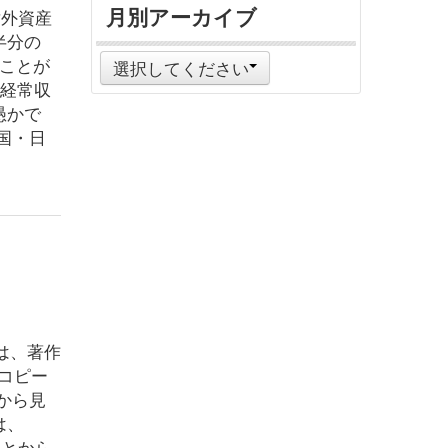
月別アーカイブ
対外資産
半分の
ることが
選択してください
は経常収
愚かで
国・日
は、著作
コピー
から見
は、
ことから