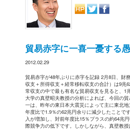
貿易赤字に一喜一憂する
2012.02.29
貿易赤字が48年ぶりに赤字を記録 2月8日、財
収支＋所得収支＋経常移転収支の合計）は9兆6
常収支の中で最も有名な貿易収支を見ると、1兆
大学の真壁昭夫教授の分析によれば、今回の貿易赤字転落
一は、昨年の東日本大震災によって主に東北地
年度比で1.9％の62兆円余りに減少したことで
入が増加し、対前年度比15％プラスの約64兆
際競争力の低下です。しかしながら、真壁教授