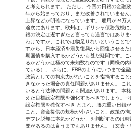
と考えられます。 ただし、今回の日銀の金融政
年から始まっており、まだ改善されていません
上昇などが明確になっています。 雇用が24
途次にあります。欧州は、ギリシャ債務危機に
銀の決定は遅すぎたと言っても過言ではありま
わけですが、これでは物足りないということで
すから、日本経済を震災復興から回復させるため
期国債を購入するかどうかも甚だ疑問です。こ
るかどうかは極めて未知数なのです（同様の内
ている）。 さらに、FRBのようにいつまで
政策としての拘束力がないことを指摘すること
きなかった場合の責任問題がありません。 これ
いるとう法律の問題とも関連があります。 本
えた目標設定権限を強化するべきでしょう。⇒
設定権限を確保すべき とまれ、腰の重い日銀
こと、資金提供の規模が小さいこと、政策の拘
デフレ脱却に本気かどうか」を判断するのは時
要があるのは言うまでもありません。（文責・