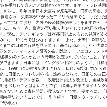
策を手放しで喜ぶことは慎むべきです。まず、デフレ基調は1
。さらに、昨年は東日本大震災や原発事故、円高の高進、
万人創造され、失業率が下がったアメリカ経済でも、まだまだ
よって揺れており、内外の経済情勢が厳しさをます昨今、
せん。 もう一点、資産の買い取り基金として10兆円を積み
す。現在、デフレギャップは20兆円以上あるとの試算があ
には、10兆円では少なすぎます。 また、実際に10年物な
れまでの日銀の行動を見る限り、基金は積み上げたが実際
容をクレディ・スイス証券の白川浩道チーフエコノミスト
金融緩和を続けるのかという時期が設定されていないこと。そ
ができます。日銀には、イングランド銀行のように、目標
は、1998年に日銀法が改正されて、日銀が政治圧力から独
格的に日銀のデフレ脱却を推し進めるならば、日銀法の改正
白川総裁のデフレ独裁――政府は日銀法を改正し、金融政
が動き出したことはよいことです。課題は政策のタイミング
束がないために責任問題が曖昧なことです。 要するに、「
期尚早だということです。 引き続き、日銀をウォッチして
中野雄太）