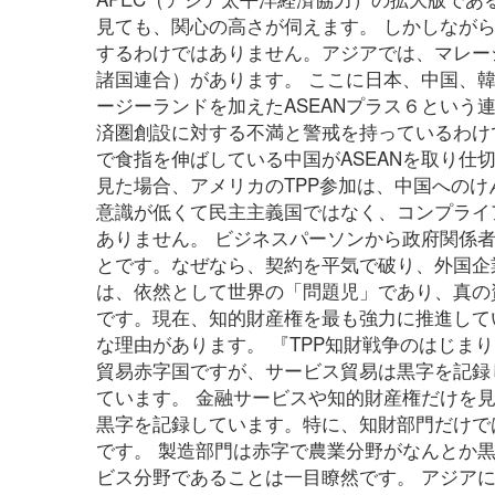
見ても、関心の高さが伺えます。 しかしなが
するわけではありません。アジアでは、マレーシ
諸国連合）があります。 ここに日本、中国、韓
ージーランドを加えたASEANプラス６という
済圏創設に対する不満と警戒を持っているわけ
で食指を伸ばしている中国がASEANを取り仕
見た場合、アメリカのTPP参加は、中国への
意識が低くて民主主義国ではなく、コンプライアンスを
ありません。 ビジネスパーソンから政府関係
とです。なぜなら、契約を平気で破り、外国企
は、依然として世界の「問題児」であり、真の
です。現在、知的財産権を最も強力に推進して
な理由があります。 『TPP知財戦争のはじ
貿易赤字国ですが、サービス貿易は黒字を記録
ています。 金融サービスや知的財産権だけを見
黒字を記録しています。特に、知財部門だけで
です。 製造部門は赤字で農業分野がなんとか
ビス分野であることは一目瞭然です。 アジア