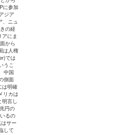
Pに参加
アジア
ア、ニュ
抜きの経
リアにま
側面から
国は人権
r)では
いうこ
、中国
の側面
には明確
メリカは
と明言し
2兆円の
ているの
点はサー
臨して