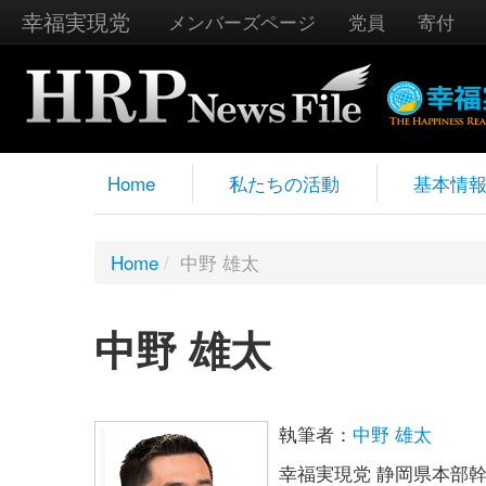
幸福実現党
メンバーズページ
党員
寄付
Home
私たちの活動
基本情
Home
/
中野 雄太
中野 雄太
執筆者：
中野 雄太
幸福実現党 静岡県本部