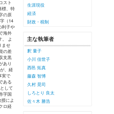
コスト
生涯現役
商標、特
経済
字の原
字（14
財政・税制
の利子や
で海外
主な執筆者
。 よ
りませ
釈 量子
資の差
収支黒
小川 佳世子
があり
西邑 拓真
ろが、経
事実で
藤森 智博
である
久村 晃司
たとして
しろとり 良太
赤字国
教授によ
佐々木 勝浩
クロ経