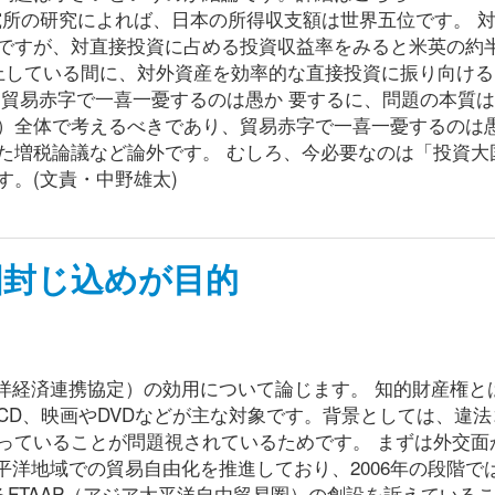
国際貿易投資研究所の研究によれば、日本の所得収支額は世界五位です。 
ですが、対直接投資に占める投資収益率をみると米英の約
計上している間に、対外資産を効率的な直接投資に振り向け
 貿易赤字で一喜一憂するのは愚か 要するに、問題の本質
）全体で考えるべきであり、貿易赤字で一喜一憂するのは
た増税論議など論外です。 むしろ、今必要なのは「投資大
。(文責・中野雄太)
国封じ込めが目的
平洋経済連携協定）の効用について論じます。 知的財産権と
CD、映画やDVDなどが主な対象です。背景としては、違法
っていることが問題視されているためです。 まずは外交面
平洋地域での貿易自由化を推進しており、2006年の段階で
るFTAAP（アジア太平洋自由貿易圏）の創設を訴えている