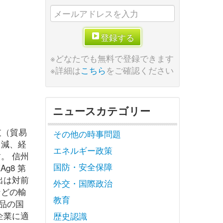
登録する
※どなたでも無料で登録できます
※詳細は
こちら
をご確認ください
ニュースカテゴリー
支（貿易
その他の時事問題
％減、経
エネルギー政策
。 信州
国防・安全保障
g8 第
出は対前
外交・国際政治
などの輸
教育
品の国
企業に適
歴史認識