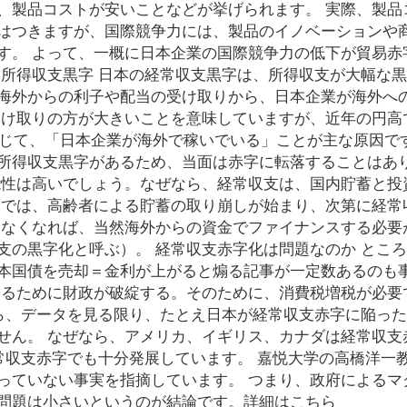
、製品コストが安いことなどが挙げられます。 実際、製品
はつきますが、国際競争力には、製品のイノベーションや
す。 よって、一概に日本企業の国際競争力の低下が貿易赤
所得収支黒字 日本の経常収支黒字は、所得収支が大幅な黒
海外からの利子や配当の受け取りから、日本企業が海外へ
受け取りの方が大きいことを意味していますが、近年の円高
通じて、「日本企業が海外で稼いでいる」ことが主な原因です
所得収支黒字があるため、当面は赤字に転落することはあ
能性は高いでしょう。なぜなら、経常収支は、国内貯蓄と投
本では、高齢者による貯蓄の取り崩しが始まり、次第に経常
きなくなれば、当然海外からの資金でファイナンスする必要
支の黒字化と呼ぶ）。 経常収支赤字化は問題なのか とこ
本国債を売却＝金利が上がると煽る記事が一定数あるのも
えるために財政が破綻する。そのために、消費税増税が必要
N しかしながら、データを見る限り、たとえ日本が経常収支赤字に陥っ
せん。 なぜなら、アメリカ、イギリス、カナダは経常収支
常収支赤字でも十分発展しています。 嘉悦大学の高橋洋一
っていない事実を指摘しています。 つまり、政府によるマ
問題は小さいというのが結論です。詳細はこちら