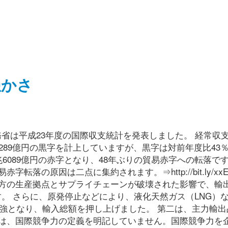
愚かさ
務省は平成23年度の国際収支統計を発表しました。 経常収
289億円の黒字を計上していますが、黒字は対前年度比43
6089億円の赤字となり、48年ぶりの貿易赤字への転落です
の原因は二点に集約されます。⇒http://bit.ly/xxEA
方の生産拠点とサプライチェーンが破壊された影響で、輸
す。 さらに、原発停止などにより、液化天然ガス（LNG）
円強となり、輸入総額を押し上げました。 第二は、主力輸出
は、国際競争力の定義を明記していません。国際競争力を