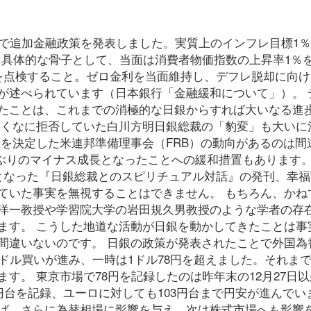
合で追加金融政策を発表しました。実質上のインフレ目標1
 具体的な骨子として、当面は消費者物価指数の上昇率1％
を点検すること。ゼロ金利を当面維持し、デフレ脱却に向け
が述べられています（日本銀行「金融緩和について」）。 
たことは、これまでの消極的な日銀からすれば大いなる進
たくなに拒否していた白川方明日銀総裁の「豹変」も大いに
標を決定した米連邦準備理事会（FRB）の動向があるのは間
2期ぶりのマイナス成長となったことへの緩和措置もあります。
となった『日銀総裁とのスピリチュアル対話』の発刊、幸福
ていた事実を無視することはできません。 もちろん、かね
洋一教授や学習院大学の岩田規久男教授のような学者の存
ます。 こうした地道な活動が日銀を動かしてきたことは事
間違いないのです。 日銀の政策が発表されたことで外国為
ドル買いが進み、一時は1ドル78円を超えました。それまで
す。 東京市場で78円を記録したのは昨年末の12月27日
円台を記録、ユーロに対しても103円台まで円安が進んでい
ば、さらに為替相場に影響を与え、次は株式市場へも影響