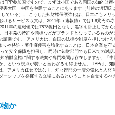
ムはTPP参加国ですので、まずは小国である両国の知的財産
侵害大国」中国を包囲することにあります（前述の渡辺氏
としている）。 こうした知財権保護強化は、日本にもメリ
けるサービス収支は、2011年（速報値）では1.6兆円の
2011年の速報値では7878億円となり、黒字を計上してか
には、日本発の特許や商標などがブランドとなっているものが
の証拠です。 アメリカは、自国の法律や制度を押しつける
締まりや特許・著作権侵害を強化することは、日本企業を守
よって安全保障を担保し、同時に知財部門でも日米での対話
も知的財産権に関する法案や専門機関は存在しますが、「中
か」という視点が弱いと言わざるを得ません。 TPPは、知
上は、アメリカ任せではなく、知財部門の一層の強化と人材
ダーシップを発揮する立場にあるということを自覚するべ
本物か