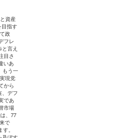
％と資産
を目指す
て政
デフレ
歩と言え
注目さ
違いあ
 もう一
実現党
てから
在、デフ
実であ
替市場
は、77
以来で
ます。
を及ぼす