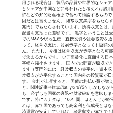
用される場合は、製品の品質や世界的なシェア
とシェアが中国などに奪われたと考えれば説明
許などの知的財産権まで含めて議論するもので
因だとは言えません。 経常収支黒字をもたらす
兆円）でもたらされています。所得収支とは、
配当を支払った差額です。 黒字ということは
でのM&Aや現地生産、直接投資や証券投資を
って、経常収支は、貿易赤字となっても巨額の
ん。 ただし、今後は経常収支が赤字となる可
で決まるからです。 少子高齢化に直面する日
字幅を縮小させます。 国内での貯蓄が吸収で
ます（専門的には、経常収支の赤字化＝資本収
常収支が赤字化することで国内外の投資家が日
す。 金利が上昇すると、国債の利払い費が増
と。関連記事⇒http://bit.ly/xr9YS
も、必ずしも国家の衰退や財政破綻を意味しま
です。特にカナダは、100年間、ほとんどが経
れば、赤字国であっても高金利と低成長とはな
済運営が安定していれば、経常収支が赤字でも