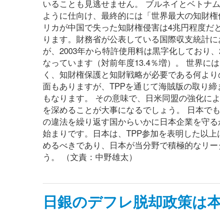
いることも見逃せません。 ブルネイとベトナ
ように仕向け、最終的には「世界最大の知財権
リカが中国で失った知財権侵害は4兆円程度だ
ります。財務省が公表している国際収支統計にお
が、2003年から特許使用料は黒字化しており、
なっています（対前年度13.4％増）。 世界
く、知財権保護と知財戦略が必要である何より
面もありますが、TPPを通じて海賊版の取り
もなります。 その意味で、日米同盟の強化に
を深めることが大事になるでしょう。 日本で
の違法を繰り返す国からいかに日本企業を守る
始まりです。日本は、TPP参加を表明した以
めるべきであり、日本が当分野で積極的なリー
う。 （文責：中野雄太）
日銀のデフレ脱却政策は