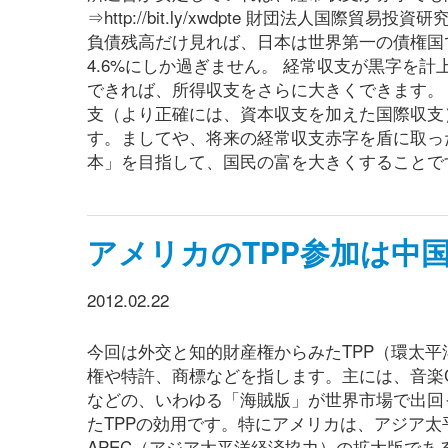
⇒http://bit.ly/xwdpte 財団法人
負債残高だけ見れば、日本は世界第一の債権国
4.6%にしか過ぎません。 経常収支が黒字を
できれば、所得収支をさらに大きくできます。
支（より正確には、資本収支を加えた国際収支
す。ましてや、将来の経常収支赤字を盾に取っ
本」を目指して、国民の富を大きくすることです
アメリカのTPP参加は中
2012.02.22
今回は外交と知的財産権からみたTPP（環太
権や特許、商標などを指します。主には、音楽
などの、いわゆる「海賊版」が世界市場で出回
たTPPの効用です。特にアメリカは、アジア太
APEC（アジア太平洋経済協力）の拡大版であ