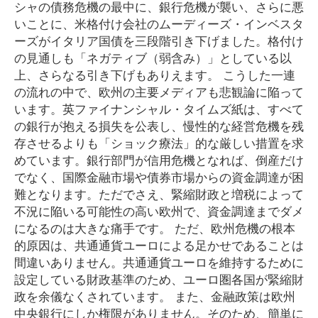
シャの債務危機の最中に、銀行危機が襲い、さらに悪
いことに、米格付け会社のムーディーズ・インベスタ
ーズがイタリア国債を三段階引き下げました。格付け
の見通しも「ネガティブ（弱含み）」としている以
上、さらなる引き下げもありえます。 こうした一連
の流れの中で、欧州の主要メディアも悲観論に陥って
います。英ファイナンシャル・タイムズ紙は、すべて
の銀行が抱える損失を公表し、慢性的な経営危機を残
存させるよりも「ショック療法」的な厳しい措置を求
めています。銀行部門が信用危機となれば、倒産だけ
でなく、国際金融市場や債券市場からの資金調達が困
難となります。ただでさえ、緊縮財政と増税によって
不況に陥いる可能性の高い欧州で、資金調達までダメ
になるのは大きな痛手です。 ただ、欧州危機の根本
的原因は、共通通貨ユーロによる足かせであることは
間違いありません。共通通貨ユーロを維持するために
設定している財政基準のため、ユーロ圏各国が緊縮財
政を余儀なくされています。 また、金融政策は欧州
中央銀行にしか権限がありません。そのため、簡単に