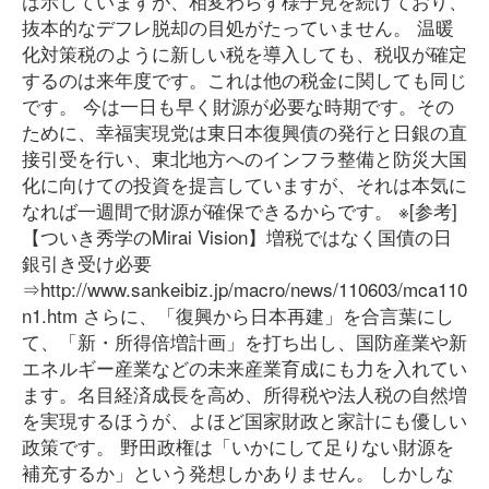
は示していますが、相変わらず様子見を続けており、
抜本的なデフレ脱却の目処がたっていません。 温暖
化対策税のように新しい税を導入しても、税収が確定
するのは来年度です。これは他の税金に関しても同じ
です。 今は一日も早く財源が必要な時期です。その
ために、幸福実現党は東日本復興債の発行と日銀の直
接引受を行い、東北地方へのインフラ整備と防災大国
化に向けての投資を提言していますが、それは本気に
なれば一週間で財源が確保できるからです。 ※[参考]
【ついき秀学のMirai Vision】増税ではなく国債の日
銀引き受け必要
⇒http://www.sankeibiz.jp/macro/news/110603/mca1106
n1.htm さらに、「復興から日本再建」を合言葉にし
て、「新・所得倍増計画」を打ち出し、国防産業や新
エネルギー産業などの未来産業育成にも力を入れてい
ます。名目経済成長を高め、所得税や法人税の自然増
を実現するほうが、よほど国家財政と家計にも優しい
政策です。 野田政権は「いかにして足りない財源を
補充するか」という発想しかありません。 しかしな