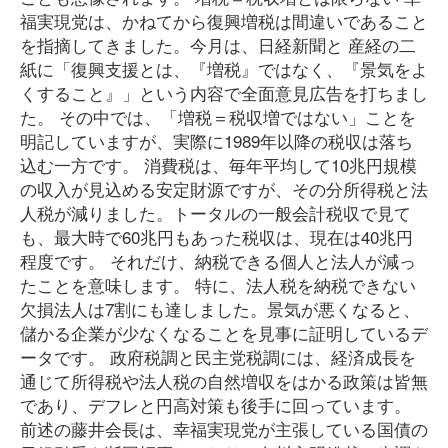
福実現党は、かねてから復興増税は間違いであること
を指摘してきました。今月は、日経新聞と 産経の二
紙に「復興支援とは、『増税』ではなく、『景気をよ
くすること』」という内容で全面意見広告を打ちまし
た。 その中では、「増税＝税収増ではない」ことを
明記していますが、実際に1989年以降の税収は落ち
込む一方です。 消費税は、毎年平均して10兆円規模
の収入が見込める安定財源ですが、その分所得税と法
人税が減りました。トータルの一般会計税収で見て
も、最大時で60兆円もあった税収は、現在は40兆円
程度です。 それだけ、納税できる個人と法人が減っ
たことを意味します。 特に、法人税を納税できない
欠損法人は7割にも達しました。景気が悪くなると、
儲かる企業が少なくなることを見事に証明しているデ
ータです。 政府税調と民主党税調には、経済成長を
通じて所得税や法人税の自然増収をはかる政策は皆無
であり、デフレと円高対策も後手に回っています。
前述の藤井会長は、幸福実現党が主張している国債の