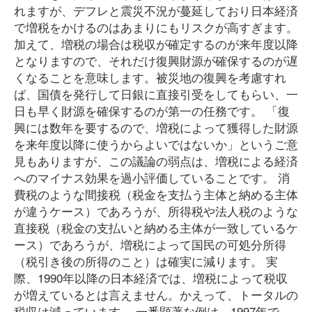
れますが、デフレと震災不況が蔓延しており日本経済
で増税をかけるのはあまりにもリスクが高すぎます。
加えて、増税の場合は税収が確定するのが来年度以降
となりますので、それだけ復興財源が確保するのが遅
くなることを意味します。被災地の復興を考慮すれ
ば、国債を発行して日銀に直接引受をしてもらい、一
日も早く財源を確保するのが第一の任務です。 「復
興には数年を要するので、増税によって獲得した財源
を来年度以降に使うからよいではないか」というご意
見もありますが、この議論の弱点は、増税による経済
へのマイナス効果を過小評価していることです。 消
費税のような間接税（税金を支払う主体と納める主体
が違うケース）であろうが、所得税や法人税のような
直接税（税金の支払いと納める主体が一致しているケ
ース）であろうが、増税によって国民の可処分所得
（税引き後の所得のこと）は確実に減ります。 実
際、1990年以降の日本経済では、増税によって税収
が増えているとは言えません。かえって、トータルの
税収は減っています。 一番顕著な例は、1997年で