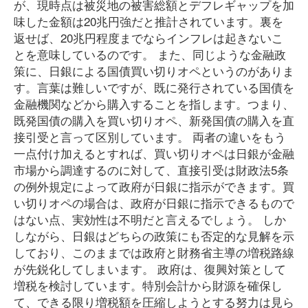
が、現時点は被災地の被害総額とデフレギャップを加
味した金額は20兆円強だと推計されています。裏を
返せば、20兆円程度までならインフレは起きないこ
とを意味しているのです。 また、同じような金融政
策に、日銀による国債買い切りオペというのがありま
す。言葉は難しいですが、既に発行されている国債を
金融機関などから購入することを指します。つまり、
既発国債の購入を買い切りオペ、新発国債の購入を直
接引受と言って区別しています。 両者の違いをもう
一点付け加えるとすれば、買い切りオペは日銀が金融
市場から調達するのに対して、直接引受は財政法5条
の例外規定によって政府が日銀に指示ができます。買
い切りオペの場合は、政府が日銀に指示できるもので
はない点、実効性は不明だと言えるでしょう。 しか
しながら、日銀はどちらの政策にも否定的な見解を示
しており、このままでは政府と財務省主導の増税路線
が先鋭化してしまいます。 政府は、復興対策として
増税を検討しています。特別会計から財源を確保し
て、できる限り増税額を圧縮しようとする努力は見ら