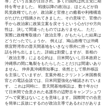
導」という言葉が注目され、多くの国民は民主党に期
待を寄せました。 戦後以降の政治は、ほとんどが自
民党政権でしたが、政治家と官僚との癒着や利権構造
がたびたび指摘されてきました。その意味で、官僚の
手から政治家に政策立案を戻そうという心がけや方向
性は、決して間違ったものではありません。 ただ、
実際に政権奪取後の「政治主導」がもたらした結果は
どうだったでしょうか。 例えば、鳩山政権では沖縄
県宜野湾市の普天間基地をいきなり県外に持っていく
話を持ち出しました。詳細は割愛しますが、首相の
「政治主導」による公約は、日米間ないし日本政府と
沖縄県の間に亀裂をもたらしたことだけは間違いあり
ません。 仲井真沖縄県知事は、依然として県外移設
を主張していますが、玄葉外相とクリントン米国務長
官との電話会談では、日米同盟強化が確認されていま
す。 これは同時に、普天間基地移設は、数十年かけ
て日米間で合意された名護市の辺野古キャンプシュワ
ブへで変更はないことを意味します。国際間での合意
を簡単に反故にするのが政治主導であるわけがありま