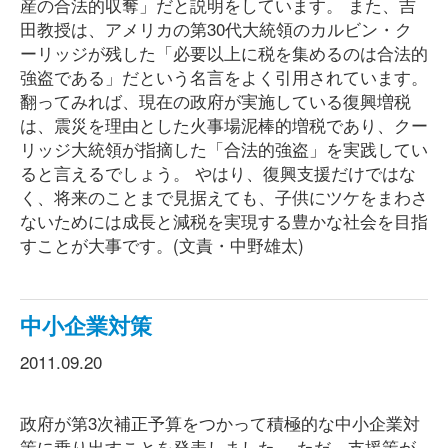
産の合法的収奪」だと説明をしています。 また、吉
田教授は、アメリカの第30代大統領のカルビン・ク
ーリッジが残した「必要以上に税を集めるのは合法的
強盗である」だという名言をよく引用されています。
翻ってみれば、現在の政府が実施している復興増税
は、震災を理由とした火事場泥棒的増税であり、クー
リッジ大統領が指摘した「合法的強盗」を実践してい
ると言えるでしょう。 やはり、復興支援だけではな
く、将来のことまで見据えても、子供にツケをまわさ
ないためには成長と減税を実現する豊かな社会を目指
すことが大事です。(文責・中野雄太)
中小企業対策
2011.09.20
政府が第3次補正予算をつかって積極的な中小企業対
策に乗り出すことを発表しました。 ただ、支援策が