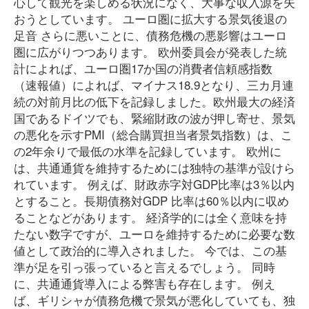
心して観光を楽しめる状況になく、大事な収入源を失
おうとしています。 ユーロ圏に拡大する景気後退の
足音 さらに悪いことに、債務危機の悪影響はユーロ
圏に広がりつつあります。 欧州委員会が発表した統
計によれば、ユーロ圏17か国の消費者信頼感指数
（速報値）によれば、マイナス18.9となり、三カ月連
続の対前月比の低下を記録しました。欧州最大の経済
国であるドイツでも、緊縮財政の波が押し寄せ、景気
の悪化を示すPMI（総合購買担当者景気指数）は、こ
の2年余りで最低の水準を記録しています。 欧州に
は、共通通貨を維持するためには独特の基準が設けら
れています。 例えば、財政赤字対GDP比率は3％以内
とすること。長期債務対GDP 比率は60％以内に収め
ることなどがあります。 経済学的には全く意味を持
たない数字ですが、ユーロを維持するために必要な数
値として政治的に導入されました。 今では、この基
準が足を引っ張っていると言えるでしょう。 同時
に、共通通貨導入による弊害も存在します。 例え
ば、ギリシャが債務危機で景気が悪化していても、独