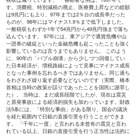
す。消費税、特別減税の廃止、医療費上昇などの総額
は9兆円にも上り、97年までは2％台の成長率だった
ものが、98年にはマイナス1.9％まで低下しました。
一般税収もわずか1年で54兆円から49兆円強まで落ち
込んでいます。 97年には、東アジアで通貨危機や山
一證券の破綻といった金融危機も起こったことも強く
影響しているのは言うまでもありません。 このよう
に、90年の「バブル崩壊」から少しづつ回復してい
た日本経済が、増税路線によって見事にマイナス成長
となった事例を忘れるべきではありません。同じ過ち
をわざわざ繰り返す必要などないのです（実際、橋本
首相は当時の政策が誤りであったことを国民に謝罪し
た）。 当時は、まだ成長段階でしたが、現在は震災
と原発事故による経済的損失も加わっています。財政
法5条には、「特別な事由」がある限り、国会の議決
を経た範囲内で日銀の直接引受を行うことができま
す。 「千年に一度」と言われる未曾有の震災と言わ
れている以上、日銀の直接引受を行う正当性は法的に