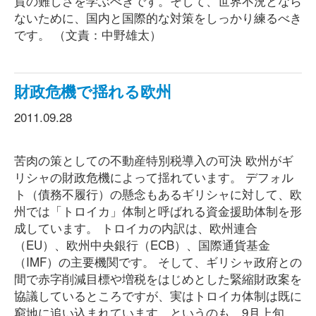
貨の難しさを学ぶべきです。そして、世界不況となら
ないために、国内と国際的な対策をしっかり練るべき
です。 （文責：中野雄太）
財政危機で揺れる欧州
2011.09.28
苦肉の策としての不動産特別税導入の可決 欧州がギ
リシャの財政危機によって揺れています。 デフォル
ト（債務不履行）の懸念もあるギリシャに対して、欧
州では「トロイカ」体制と呼ばれる資金援助体制を形
成しています。 トロイカの内訳は、欧州連合
（EU）、欧州中央銀行（ECB）、国際通貨基金
（IMF）の主要機関です。 そして、ギリシャ政府との
間で赤字削減目標や増税をはじめとした緊縮財政案を
協議しているところですが、実はトロイカ体制は既に
窮地に追い込まれています。というのも、9月上旬