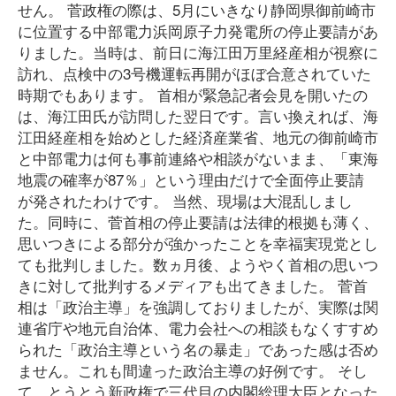
せん。 菅政権の際は、5月にいきなり静岡県御前崎市
に位置する中部電力浜岡原子力発電所の停止要請があ
りました。当時は、前日に海江田万里経産相が視察に
訪れ、点検中の3号機運転再開がほぼ合意されていた
時期でもあります。 首相が緊急記者会見を開いたの
は、海江田氏が訪問した翌日です。言い換えれば、海
江田経産相を始めとした経済産業省、地元の御前崎市
と中部電力は何も事前連絡や相談がないまま、「東海
地震の確率が87％」という理由だけで全面停止要請
が発されたわけです。 当然、現場は大混乱しまし
た。同時に、菅首相の停止要請は法律的根拠も薄く、
思いつきによる部分が強かったことを幸福実現党とし
ても批判しました。数ヵ月後、ようやく首相の思いつ
きに対して批判するメディアも出てきました。 菅首
相は「政治主導」を強調しておりましたが、実際は関
連省庁や地元自治体、電力会社への相談もなくすすめ
られた「政治主導という名の暴走」であった感は否め
ません。これも間違った政治主導の好例です。 そし
て、とうとう新政権で三代目の内閣総理大臣となった