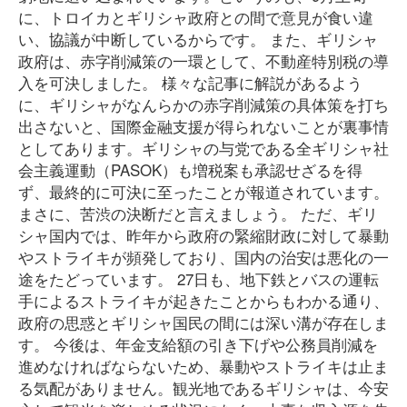
に、トロイカとギリシャ政府との間で意見が食い違
い、協議が中断しているからです。 また、ギリシャ
政府は、赤字削減策の一環として、不動産特別税の導
入を可決しました。 様々な記事に解説があるよう
に、ギリシャがなんらかの赤字削減策の具体策を打ち
出さないと、国際金融支援が得られないことが裏事情
としてあります。ギリシャの与党である全ギリシャ社
会主義運動（PASOK）も増税案も承認せざるを得
ず、最終的に可決に至ったことが報道されています。
まさに、苦渋の決断だと言えましょう。 ただ、ギリ
シャ国内では、昨年から政府の緊縮財政に対して暴動
やストライキが頻発しており、国内の治安は悪化の一
途をたどっています。 27日も、地下鉄とバスの運転
手によるストライキが起きたことからもわかる通り、
政府の思惑とギリシャ国民の間には深い溝が存在しま
す。 今後は、年金支給額の引き下げや公務員削減を
進めなければならないため、暴動やストライキは止ま
る気配がありません。観光地であるギリシャは、今安