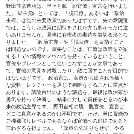
野田佳彦首相は、早々と脱「脱官僚」宣言を行いまし
た。 民主党にとっては、「脱官僚」あるいは「政治
主導」は党の主要政策であったはずです。先の衆院選
では、こうした政策に期待をされた方も多かったに違
いありませんが、見事に有権者の期待を裏切る形とな
りました。 「政治主導」や「脱官僚」を目指すこと
は問題ないのです。重要なことは、官僚は政策を立案
する上での情報やノウハウを持っているということ。
官僚をブレインとして使いこなすことが大事であっ
て、官僚の意見を封殺したり、敵に回すことが目的で
はないはずです。 政治家は、官僚から出される様々
な資料、レクチャーを通じて判断をすることに重点が
あります。議論百出のような議題を、最後は政治家が
勇気を持って決断し、結果に対して責任をとるのが本
来の政治主導です。 野田首相の脱「脱官僚」宣言は
どこに真意があるのかは不明です。ただ、単に官僚の
ご機嫌取りレベルであるならば官僚への追従であると
言わざるを得ません。 「政策の先送りをせず、やる