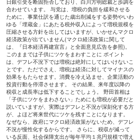
日銀引受を断固拒否しており、白川方明総裁と歩調を
合わせています。 与党は、増税の負担を緩和させる
ために、事業仕訳を通じた歳出削減をする姿勢やいわ
ゆる「埋蔵金」にあたる税外収入によって増税規模を
圧縮させる方針を出してはいますが、いかせんマクロ
経済政策が出ていません(マクロ経済政策に関して
は、『日本経済再建宣言』と全面意見広告を参照)。
このままでは子供にツケをまわすことに ポイント
は、デフレ不況下では増税は絶対にしてはいけないこ
とです。ただでさえ、増税は経済に対してマイナスの
効果をもたらせます。消費を冷え込ませ、企業活動の
投資行動を停滞させます。 その結果、来年度以降の
税収と成長率は低下することでしょう。 野田首相は
「子供にツケをまわさない」ためにも増税が必要だと
説いていますが、実際はデフレと不況が深刻化する方
が、よほど将来世代にツケを残すことになります。
なぜなら、政府にマクロ経済政策がないため、デフレ
不況が慢性化するからです。 さらに、税収が減って
いる反面、社会保障支出が毎年平均１兆円規模で増え