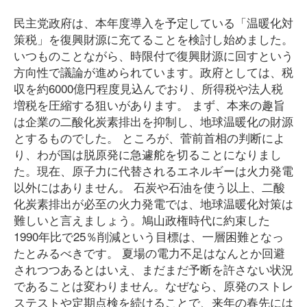
民主党政府は、本年度導入を予定している「温暖化対
策税」を復興財源に充てることを検討し始めました。
いつものことながら、時限付で復興財源に回すという
方向性で議論が進められています。政府としては、税
収を約6000億円程度見込んでおり、所得税や法人税
増税を圧縮する狙いがあります。 まず、本来の趣旨
は企業の二酸化炭素排出を抑制し、地球温暖化の財源
とするものでした。 ところが、菅前首相の判断によ
り、わが国は脱原発に急遽舵を切ることになりまし
た。現在、原子力に代替されるエネルギーは火力発電
以外にはありません。 石炭や石油を使う以上、二酸
化炭素排出が必至の火力発電では、地球温暖化対策は
難しいと言えましょう。鳩山政権時代に約束した
1990年比で25％削減という目標は、一層困難となっ
たとみるべきです。 夏場の電力不足はなんとか回避
されつつあるとはいえ、まだまだ予断を許さない状況
であることは変わりません。なぜなら、原発のストレ
ステストや定期点検を続けることで、来年の春先には