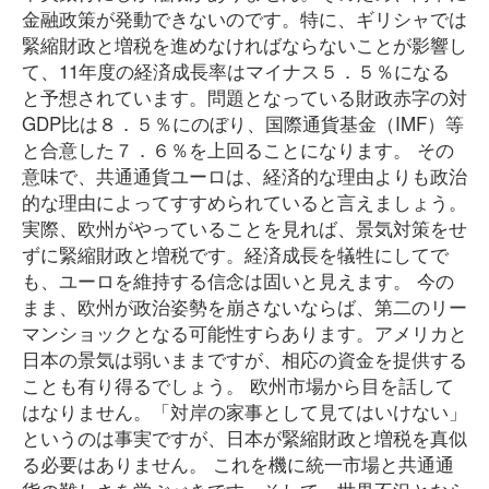
金融政策が発動できないのです。特に、ギリシャでは
緊縮財政と増税を進めなければならないことが影響し
て、11年度の経済成長率はマイナス５．５％になる
と予想されています。問題となっている財政赤字の対
GDP比は８．５％にのぼり、国際通貨基金（IMF）等
と合意した７．６％を上回ることになります。 その
意味で、共通通貨ユーロは、経済的な理由よりも政治
的な理由によってすすめられていると言えましょう。
実際、欧州がやっていることを見れば、景気対策をせ
ずに緊縮財政と増税です。経済成長を犠牲にしてで
も、ユーロを維持する信念は固いと見えます。 今の
まま、欧州が政治姿勢を崩さないならば、第二のリー
マンショックとなる可能性すらあります。アメリカと
日本の景気は弱いままですが、相応の資金を提供する
ことも有り得るでしょう。 欧州市場から目を話して
はなりません。「対岸の家事として見てはいけない」
というのは事実ですが、日本が緊縮財政と増税を真似
る必要はありません。 これを機に統一市場と共通通