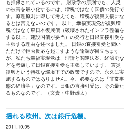
も担保されているのです。 財政学の原則でも、人災
の被害を最小化するには、増税ではなく国債の発行で
す。原理原則に即して考えても、増税が復興支援にな
るとは言えないのです。 以上、幸福実現党が復興増
税ではなく東日本復興債（破壊されたインフラ整備を
する以上、建設国債が妥当）の発行と日銀直接引受を
主張する理由を述べました。 日銀の直接引受と聞い
ただけで拒否反応を起こすような論調が目立ちます
が、私たち幸福実現党は、理論と関連法案、経済史な
どを考慮して日銀直接引受を主張しています。 震災
復興という特殊な環境下での政策ですので、永久に実
施するものではありません。今、必要なのは「非常事
態の経済学」なのです。日銀の直接引受は、その最た
るものなのです。（文責・中野雄太）
揺れる欧州。次は銀行危機。
2011.10.05