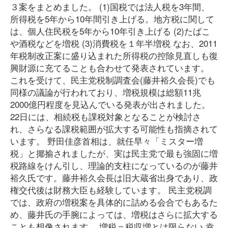
３案をまとめました。 (1)国税では法人税を3年間、
所得税を5年から10年間引き上げる。地方税に関して
は、個人住民税を5年から10年引き上げる (2)たばこ
や酒税などを増税 (3)消費税を１年半増税 なお、2011
年税制改正案に盛り込まれた所得税の控除見直しも復
興財源に充てることも合わせて発表されています。
これを受けて、民主党税制調査会(藤井裕久会長)でも
同様の議論が行われており、増税規模は総額11兆
2000億円程度を見込んでいる発表が出されました。
22日には、相続税も課税対象となることが検討さ
れ、さらなる課税範囲が拡大する可能性も指摘されて
います。 野田佳彦首相は、就任早々「ミスター増
税」と揶揄されましたが、実は民主党で最も強固に増
税路線をけん引し、理論的支柱になっているのが藤井
裕久氏です。藤井裕久会長は旧大蔵省出身であり、政
権交代後は財務大臣も経験しています。 民主党税調
では、政府の増税案を具体的に詰める会合でもあるた
め、藤井氏の手腕によっては、増税はさらに拡大する
ことも想像されます。 増税＝税収増とは限らない 幸