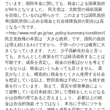
ています。国民年金に関しても、税金による国庫負担
が50％となりました。 民主党は、北欧型の福祉国家
を目指しているのは明らかで、このままでは国民負担
率(国民所得に占める税金と社会保障負担の割合)は高
くなる一方です。
⇒http://www.mof.go.jp/tax_policy/summary/condition/01
民主党政権の本質は「大きな政府」です。国民の負担
は増え続けるわけですから、子供へのツケは確実に大
きくなっていきます。 ただ、少子高齢化社会と言っ
ても、きちんとした政策を打てば経済成長することは
可能です。成長を否定し、税金の分配ばかりを考えて
いるならば、税金はいくらあっても足りません。 震
災がなくとも、構造的に税金をたくさん使用する社会
を想定している以上、野田首相は子供にツケを残す政
策を行っています。 加えて、震災や原発事故によっ
て疲弊している日本経済に対して増税をしたらどなる
かは自明の理であると言えましょう。 必要以上の税
金は合法的強盗 そうではなく、本当に子供にツケを
まわさないためには、減税と成長を可能にすることで