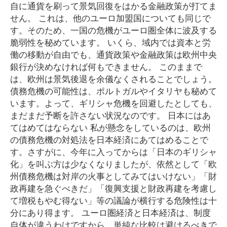
自に通貨を刷って景気回復をはかる金融政策が打てま
せん。 これは、他のユーロ加盟国についても同じで
す。そのため、一国の危機がユーロ圏全体に波及する
脆弱性を秘めています。 いくら、域内では資本と労
働の移動が自由でも、通貨政策や金融政策は欧州中央
銀行が決めなければ何もできません。 このままで
は、欧州は景気後退を余儀なくされることでしょう。
債務危機の可能性は、ポルトガルやイタリヤも秘めて
います。よって、ギリシャ危機を回避したとしても、
まだまだ予断を許さない状況なのです。 日本にはあ
てはめてはならない 私が懸念をしているのは、欧州
の債務危機の対処法を日本経済にあてはめることで
す。さすがに、今年に入ってからは「日本のギリシャ
化」を叫ぶ方は少なくなりましたが、依然として「欧
州債務危機は対岸の火事としてみてはいけない」「財
政再建を急ぐべきだ」「復興支援と財政再建を考慮し
て増税もやむ得ない」等の議論が横行する危険性は十
分にあり得ます。 ユーロ圏経済と日本経済は、制度
自体が違うわけですから、単純な比較は避けるべきで