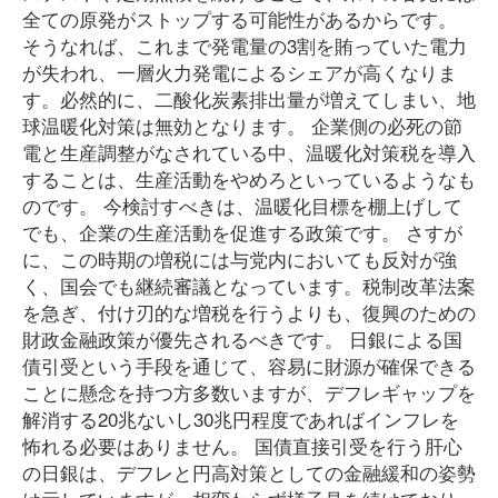
全ての原発がストップする可能性があるからです。
そうなれば、これまで発電量の3割を賄っていた電力
が失われ、一層火力発電によるシェアが高くなりま
す。必然的に、二酸化炭素排出量が増えてしまい、地
球温暖化対策は無効となります。 企業側の必死の節
電と生産調整がなされている中、温暖化対策税を導入
することは、生産活動をやめろといっているようなも
のです。 今検討すべきは、温暖化目標を棚上げして
でも、企業の生産活動を促進する政策です。 さすが
に、この時期の増税には与党内においても反対が強
く、国会でも継続審議となっています。税制改革法案
を急ぎ、付け刃的な増税を行うよりも、復興のための
財政金融政策が優先されるべきです。 日銀による国
債引受という手段を通じて、容易に財源が確保できる
ことに懸念を持つ方多数いますが、デフレギャップを
解消する20兆ないし30兆円程度であればインフレを
怖れる必要はありません。 国債直接引受を行う肝心
の日銀は、デフレと円高対策としての金融緩和の姿勢