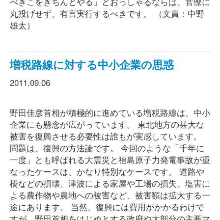
べきこをきちんとやる」とおっしゃるならば、官僚に
丸投げせず、有言実行するべきです。 （文責：中野
雄太）
増税路線に対する中小企業の思惑
2011.09.06
野田佳彦首相が積極的に進めている増税路線は、中小
企業にも懸念が広がっています。 東北地方の甚大な
被害を復興させる必要性は誰もが実感しています。
問題は、復興の方法論です。 今回のような「千年に
一度」とも呼ばれる大震災と福島原子力発電事故が重
なったケースは、かなり特別なケースです。 道路や
橋などの損壊、津波による家屋や工場の損失、塩害に
よる農作物や農地への被害など、被害額は拡大する一
途にあります。 当然、復興には費用がかかるわけで
すが、野田首相をはじめとする政府や大部分の主要マ