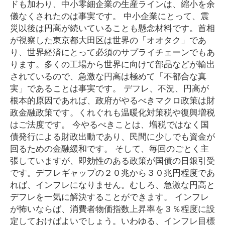
ドも加わり、中小零細企業の生産ラインは、縮小を余
儀なくされたのは事実です。 中小企業にとって、震
災以後は円高が続いていることも懸念材料です。首相
が視察した東京都大田区は世界の「オオタク」であ
り、世界経済にとって必須のサプライチェーンでもあ
ります。多くの工場から世界に向けて部品などが輸出
されているので、急激な円高は極めて「不都合な真
実」であることは事実です。 デフレ、不況、円高が
根本的原因であれば、政府がやるべきマクロ政策は財
政金融政策です。くれぐれも温暖化対策税や復興増税
はご法度です。 今やるべきことは、増税ではなく国
債発行による財政出動であり、民間に少しでも資金が
回るための金融緩和です。 そして、毎回のごとく主
張していますが、即効性のある政策が国債の日銀引受
です。デフレギャップの２０兆から３０兆円程度であ
れば、インフレになりません。むしろ、急激な円高と
デフレを一気に解決することができます。 インフレ
が怖いならば、消費者物価指数上昇率を３％程度に設
定しておけばよいでしょう。いわゆる、インフレ目標