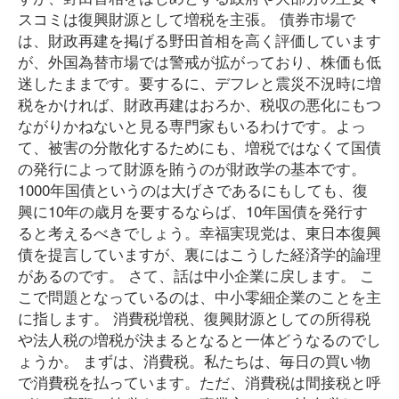
スコミは復興財源として増税を主張。 債券市場で
は、財政再建を掲げる野田首相を高く評価しています
が、外国為替市場では警戒が拡がっており、株価も低
迷したままです。要するに、デフレと震災不況時に増
税をかければ、財政再建はおろか、税収の悪化にもつ
ながりかねないと見る専門家もいるわけです。よっ
て、被害の分散化するためにも、増税ではなくて国債
の発行によって財源を賄うのが財政学の基本です。
1000年国債というのは大げさであるにもしても、復
興に10年の歳月を要するならば、10年国債を発行す
ると考えるべきでしょう。幸福実現党は、東日本復興
債を提言していますが、裏にはこうした経済学的論理
があるのです。 さて、話は中小企業に戻します。 こ
こで問題となっているのは、中小零細企業のことを主
に指します。 消費税増税、復興財源としての所得税
や法人税の増税が決まるとなると一体どうなるのでし
ょうか。 まずは、消費税。私たちは、毎日の買い物
で消費税を払っています。ただ、消費税は間接税と呼