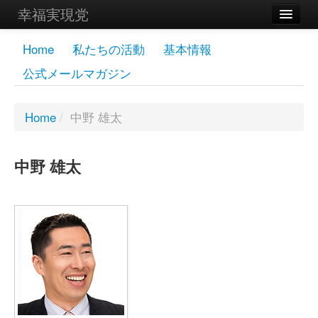
幸福実現党
メンバーズページ
Home
私たちの活動
基本情報
公式メールマガジン
党員
寄付
Home
/
中野 雄太
お問い合わせ
中野 雄太
幸福の科学グループ