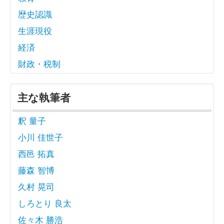
歴史認識
生涯現役
経済
財政・税制
主な執筆者
釈 量子
小川 佳世子
西邑 拓真
藤森 智博
久村 晃司
しろとり 良太
佐々木 勝浩