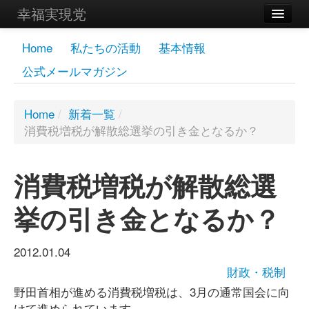
幸福実現党
メンバーズページ
Home
私たちの活動
基本情報
公式メールマガジン
党員
寄付
Home
/
新着一覧
/
消費税増税が解散総選挙の引き金となるか？
お問い合わせ
幸福の科学グループ
消費税増税が解散総選
挙の引き金となるか？
2012.01.04
財政・税制
野田首相が進める消費税増税は、3月の通常国会に向
けて進められています。