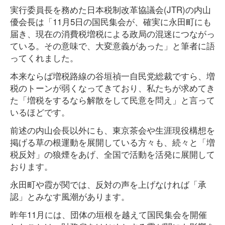
実行委員長を務めた日本税制改革協議会(JTR)の内山
優会長は「11月5日の国民集会が、確実に永田町にも
届き、現在の消費税増税による政局の混迷につながっ
ている。その意味で、大変意義があった」と筆者に語
ってくれました。
本来ならば増税路線の谷垣禎一自民党総裁ですら、増
税のトーンが弱くなってきており、私たちが求めてき
た「増税をするなら解散をして民意を問え」と言って
いるほどです。
前述の内山会長以外にも、東京茶会や生涯現役構想を
掲げる草の根運動を展開している方々も、続々と「増
税反対」の狼煙をあげ、全国で活動を活発に展開して
おります。
永田町や霞が関では、反対の声を上げなければ「承
認」とみなす風潮があります。
昨年11月には、団体の垣根を越えて国民集会を開催