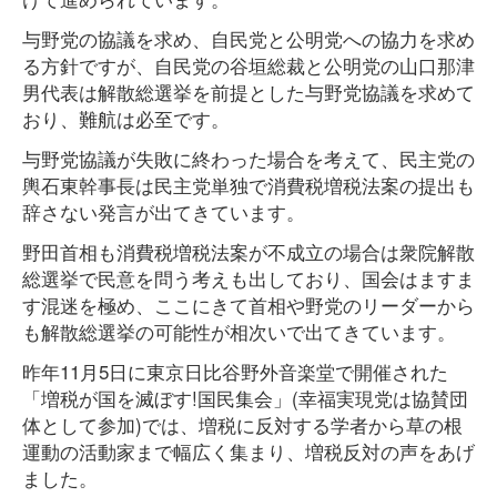
与野党の協議を求め、自民党と公明党への協力を求め
る方針ですが、自民党の谷垣総裁と公明党の山口那津
男代表は解散総選挙を前提とした与野党協議を求めて
おり、難航は必至です。
与野党協議が失敗に終わった場合を考えて、民主党の
輿石東幹事長は民主党単独で消費税増税法案の提出も
辞さない発言が出てきています。
野田首相も消費税増税法案が不成立の場合は衆院解散
総選挙で民意を問う考えも出しており、国会はますま
す混迷を極め、ここにきて首相や野党のリーダーから
も解散総選挙の可能性が相次いで出てきています。
昨年11月5日に東京日比谷野外音楽堂で開催された
「増税が国を滅ぼす!国民集会」(幸福実現党は協賛団
体として参加)では、増税に反対する学者から草の根
運動の活動家まで幅広く集まり、増税反対の声をあげ
ました。