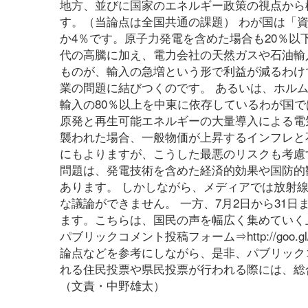
地方、並びに国家のエネルギー政策の視点から
す。（当論点は全国共通の課題） わが国は「
か4％です。原子力発電を含めた場合も20％
代の高騰に加え、電力会社の天然ガスや石油輸
ものが、輸入の急増という形で利益が減るわけ
業の問題に結びつくのです。 あるいは、ホル
輸入の80％以上を中東に依存しているわが国
原発と再生可能エネルギーの大量導入による電
襲われた場合、一般物価が上昇するインフレと
にもよりますが、こうした最悪のリスクも考慮
問題は、発電技術を含めた経済的効果や国防的
あります。 しかしながら、メディアでは放射
な議論ができません。 一方、7月2日から31
ます。こちらは、国民の声を幅広く集めていく上では重
パブリックコメント投稿フォーム⇒http://go
論点などを参考にしながら、是非、パブリック
れる住民投票や県民投票が行われる際には、総
（文責・中野雄太）