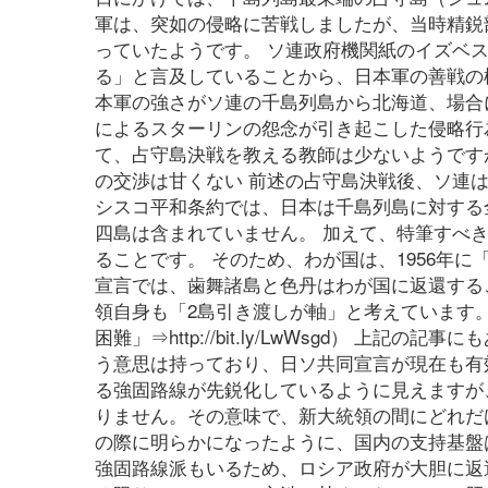
軍は、突如の侵略に苦戦しましたが、当時精鋭
っていたようです。 ソ連政府機関紙のイズベス
る」と言及していることから、日本軍の善戦の
本軍の強さがソ連の千島列島から北海道、場合
によるスターリンの怨念が引き起こした侵略行
て、占守島決戦を教える教師は少ないようです
の交渉は甘くない 前述の占守島決戦後、ソ連は
シスコ平和条約では、日本は千島列島に対する
四島は含まれていません。 加えて、特筆すべ
ることです。 そのため、わが国は、1956年
宣言では、歯舞諸島と色丹はわが国に返還する
領自身も「2島引き渡しが軸」と考えています。
困難」⇒http://bit.ly/LwWsgd） 
う意思は持っており、日ソ共同宣言が現在も有
る強固路線が先鋭化しているように見えますが
りません。その意味で、新大統領の間にどれだ
の際に明らかになったように、国内の支持基盤
強固路線派もいるため、ロシア政府が大胆に返