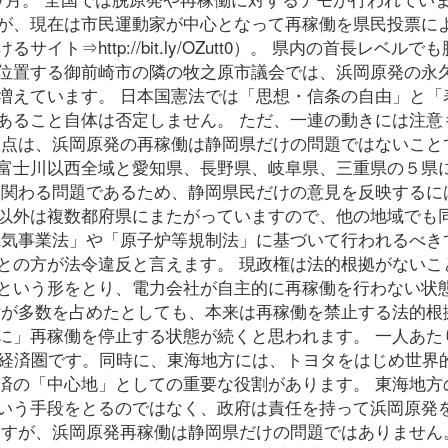
が、現在は市民運動家が中心となって再稼働を県民投票に
⇒http://bit.ly/OZutt0）。 県内の首長レベルで
位置する御前崎市の隣の牧之原市議会では、浜岡原発の永
増えています。 日本国憲法では「思想・信条の自由」と「
あること自体は否定しません。 ただ、一連の動きには注意
題点は、浜岡原発の再稼働は静岡県だけの問題ではないこと
富士川以西全域と愛知県、長野県、岐阜県、三重県の５県
に関わる問題であるため、静岡県民だけの意見を反映するに
以外は複数都府県にまたがっていますので、他の地域でも
電気事業法」や「原子炉等規制法」に基づいて行われるべき
との方が法令違反と言えます。 現政権は法的根拠がないこ
という形をとり、電力会社が自主的に再稼働を行わない状
対が多数を占めたとしても、本来は再稼働を禁止する法的根
に」再稼働を停止する状態が続くと思われます。 一人あた
の経済圏です。同時に、東海地方には、トヨタをはじめ世界
済の「中心地」としての重要な役割があります。 東海地方
いう手段をとるのではなく、政府は責任を持って浜岡原発
ますが、浜岡原発再稼働は静岡県だけの問題ではありません