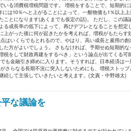
でいる消費税増税問題です。 増税をすることで、短期的に
15年には10％へと上がることによって、一般物価も1％以上
ことになります(あくまでも仮定の話)。 ただし、この議
よる成長率の低下によって、再びデフレとなることを想定
ら5％に上がった後に何が起きたかを考えれば、増税がもたらす
論点はいくらでもとれるので、やはり、高い成長と雇用の創
した方がよいでしょう。 さもなければ、予期せぬ短期的な
増税をして財政再建をするべき」という論点が出てくる可
けでも金融引き締めに入ります。そうすれば、日本経済は一
済がさらなる長期不況に突入しないためにも、増税ストップ
継続して主張していきたいと考えます。(文責・中野雄太)
公平な議論を
7月。 全国では脱原発や再稼働に対するデモが行われてい