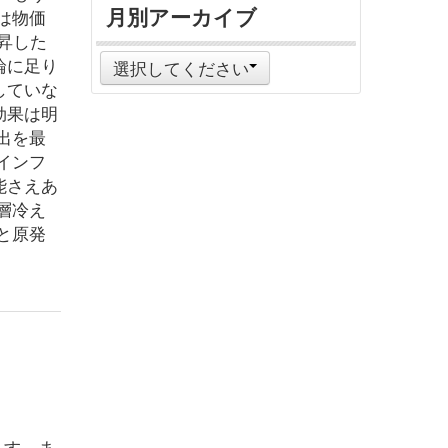
月別アーカイブ
は物価
上昇した
論に足り
選択してください
していな
効果は明
出を最
インフ
能さえあ
層冷え
と原発
ます。ま