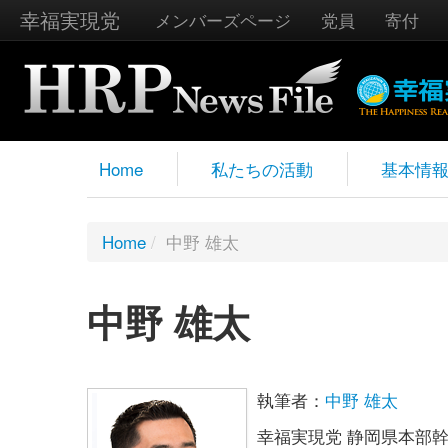
幸福実現党
メンバーズページ
党員
寄付
Home
私たちの活動
基本情
Home
/
中野 雄太
中野 雄太
執筆者：
中野 雄太
幸福実現党 静岡県本部