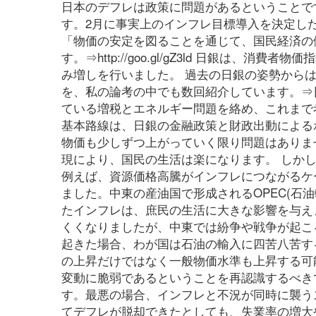
日本のデフレは政策に問題があるということです
す。2月に事実上のインフレ目標導入を決定し
「物価の安定を図ることを通じて、国民経済の
す。⇒http://goo.gl/gZ3ld 日銀は
み増しを行いました。 過去の日銀の姿勢から
を、私の論考の中でも数回紹介しています。⇒
ている増税とエネルギー問題を絡め、これまで
基本路線は、日銀の金融政策と財政出動による
物価も少しずつ上がっていく限り問題はありま
現により、国民の生活は楽になります。 しか
例えば、資源価格高騰がインフレにつながるケー
ました。中東の産油国で形成されるOPEC(石
たインフレは、庶民の生活に大きな影響を与え
くくなりましたが、中東では紛争や戦争が起こ
起きた場合、わが国は石油の輸入に四苦八苦す
の上昇だけではなく一般物価水準も上昇する可
変動に脆弱であるということを再認識するべき
す。最悪の場合、インフレと不況が同時に襲う
てデフレが脱却できたとしても、失業率の増大