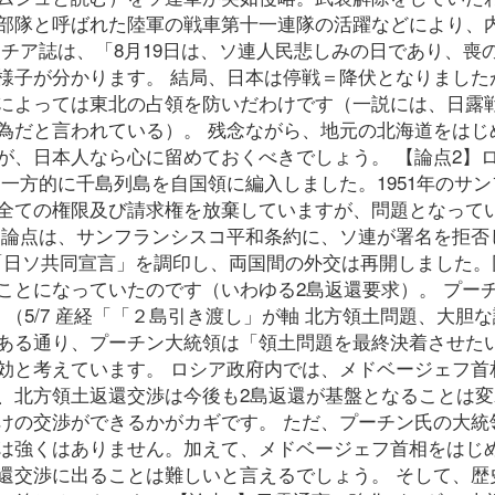
部隊と呼ばれた陸軍の戦車第十一連隊の活躍などにより、
チア誌は、「8月19日は、ソ連人民悲しみの日であり、喪
様子が分かります。 結局、日本は停戦＝降伏となりました
によっては東北の占領を防いだわけです（一説には、日露
為だと言われている）。 残念ながら、地元の北海道をはじ
が、日本人なら心に留めておくべきでしょう。 【論点2】
一方的に千島列島を自国領に編入しました。1951年のサン
全ての権限及び請求権を放棄していますが、問題となって
き論点は、サンフランシスコ平和条約に、ソ連が署名を拒否
に「日ソ共同宣言」を調印し、両国間の外交は再開しました。
ことになっていたのです（いわゆる2島返還要求）。 プー
（5/7 産経「「２島引き渡し」が軸 北方領土問題、大胆
上記の記事にもある通り、プーチン大統領は「領土問題を最終決着させ
効と考えています。 ロシア政府内では、メドベージェフ首
、北方領土返還交渉は今後も2島返還が基盤となることは変
けの交渉ができるかがカギです。 ただ、プーチン氏の大統
は強くはありません。加えて、メドベージェフ首相をはじ
還交渉に出ることは難しいと言えるでしょう。 そして、歴