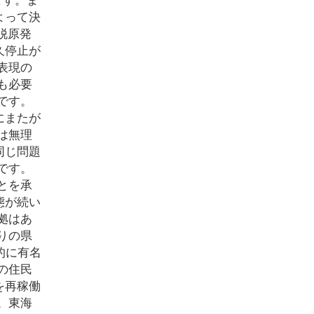
よって決
も脱原発
久停止が
表現の
も必要
です。
にまたが
は無理
同じ問題
です。
とを承
態が続い
拠はあ
りの県
的に有名
の住民
を再稼働
。東海