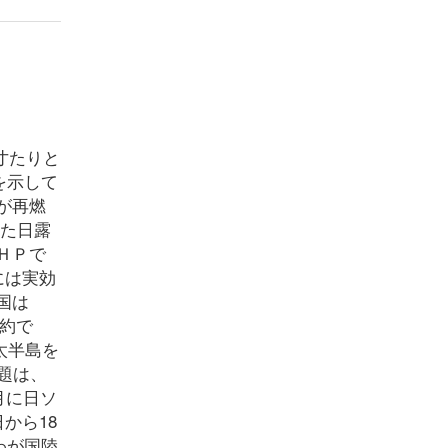
寸たりと
を示して
が再燃
見た日露
ＨＰで
紀には実効
国は
条約で
太半島を
題は、
月に日ソ
から18
わが国陸