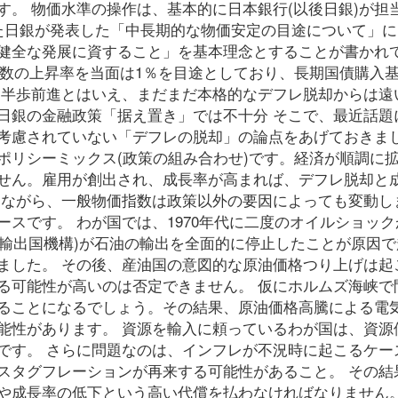
。 物価水準の操作は、基本的に日本銀行(以後日銀)が担
た日銀が発表した「中長期的な物価安定の目途について」に
健全な発展に資すること」を基本理念とすることが書かれ
、消費者物価指数の上昇率を当面は1％を目途としており、長期国債購入
は半歩前進とはいえ、まだまだ本格的なデフレ脱却からは遠
日銀の金融政策「据え置き」では不十分 そこで、最近話題
考慮されていない「デフレの脱却」の論点をあげておきま
ポリシーミックス(政策の組み合わせ)です。経済が順調に
せん。雇用が創出され、成長率が高まれば、デフレ脱却と
しながら、一般物価指数は政策以外の要因によっても変動し
スです。 わが国では、1970年代に二度のオイルショック
油輸出国機構)が石油の輸出を全面的に停止したことが原因
ました。 その後、産油国の意図的な原油価格つり上げは起
る可能性が高いのは否定できません。 仮にホルムズ海峡で
ることになるでしょう。その結果、原油価格高騰による電
能性があります。 資源を輸入に頼っているわが国は、資源
です。 さらに問題なのは、インフレが不況時に起こるケー
スタグフレーションが再来する可能性があること。 その結
や成長率の低下という高い代償を払わなければなりません。