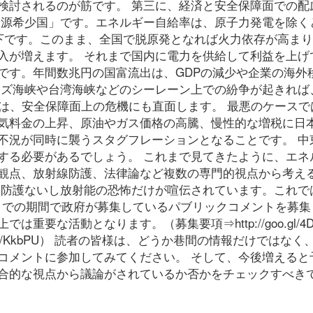
検討されるのが筋です。 第三に、経済と安全保障面での配
資源希少国」です。エネルギー自給率は、原子力発電を除く
以下です。このまま、全国で脱原発となれば火力依存が高ま
入が増えます。 それまで国内に電力を供給して利益を上げ
です。年間数兆円の国富流出は、GDPの減少や企業の海外
ムズ海峡や台湾海峡などのシーレーン上での紛争が起きれば
では、安全保障面上の危機にも直面します。 最悪のケースで
気料金の上昇、原油やガス価格の高騰、慢性的な増税に日
不況が同時に襲うスタグフレーションとなることです。 中
する必要があるでしょう。 これまで見てきたように、エネ
観点、放射線防護、法律論など複数の専門的視点から考え
線防護ないし放射能の恐怖だけが喧伝されています。これで
日までの期間で政府が募集しているパブリックコメントを募集
要な活動となります。（募集要項⇒http://goo.gl/4D
o.gl/KkbPU） 読者の皆様は、どうか巷間の情報だけではなく
コメントに参加してみてください。 そして、今後増えると
合的な視点から議論がされているか否かをチェックすべき