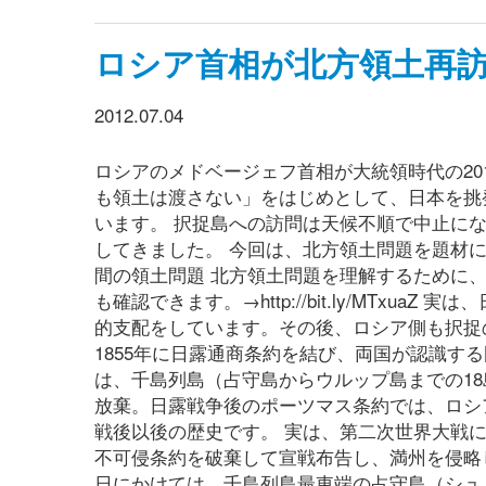
ロシア首相が北方領土再
2012.07.04
ロシアのメドベージェフ首相が大統領時代の20
も領土は渡さない」をはじめとして、日本を挑
います。 択捉島への訪問は天候不順で中止に
してきました。 今回は、北方領土問題を題材
間の領土問題 北方領土問題を理解するために
も確認できます。→http://bit.ly/MTx
的支配をしています。その後、ロシア側も択捉
1855年に日露通商条約を結び、両国が認識する
は、千島列島（占守島からウルップ島までの1
放棄。日露戦争後のポーツマス条約では、ロシ
戦後以後の歴史です。 実は、第二次世界大戦に
不可侵条約を破棄して宣戦布告し、満州を侵略し
日にかけては、千島列島最東端の占守島（シュ