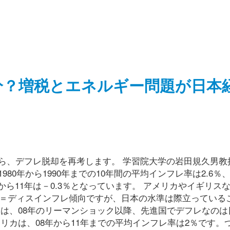
分？増税とエネルギー問題が日本
ら、デフレ脱却を再考します。 学習院大学の岩田規久男教
0年から1990年までの10年間の平均インフレ率は2.6％、
08年から11年は－0.3％となっています。 アメリカやイギリス
下＝ディスインフレ傾向ですが、日本の水準は際立っている
点は、08年のリーマンショック以降、先進国でデフレなのは
リカは、08年から11年までの平均インフレ率は2％です。