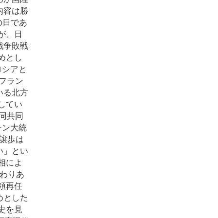
内容は勝
の日であ
が、日
戦争敗戦
めとし
ロシアと
フラン
いる北方
してい
同共同
チン大統
な譲歩は
たい」とい
相によ
わりあ
領再任
めとした
史を見