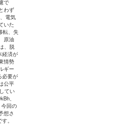
慮で
とわず
り、電気
ていた
移転、失
、原油
は、脱
本経済が
東情勢
ルギー
る必要が
は公平
してい
kBh、
、今回の
予想さ
です。