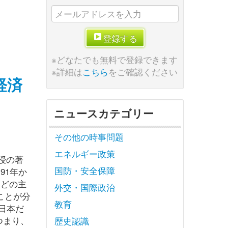
登録する
※どなたでも無料で登録できます
※詳細は
こちら
をご確認ください
経済
ニュースカテゴリー
その他の時事問題
エネルギー政策
授の著
国防・安全保障
91年か
などの主
外交・国際政治
ことが分
教育
日本だ
つまり、
歴史認識