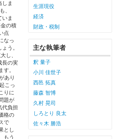
当しま
生涯現役
も、
経済
ていま
基金の積
財政・税制
い点
になっ
主な執筆者
しょう。
拡大し、
釈 量子
成長の実
ます。
小川 佳世子
があり
西邑 拓真
で起こっ
こりに
藤森 智博
問題が
久村 晃司
気代負担
しろとり 良太
価格の
スで
佐々木 勝浩
果とし
 もう