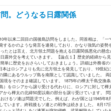
訪問。どうなる日露関係
10年以来二回目の国後島訪問をしました。同首相は、「一
発するかのような発言を連発しており、かなり強気の姿勢
なったとは言え、北方領土問題を抱える日露関係悪化の懸念
に日露外交を考えていきます。 【論点１】歴史的経緯から
、簡単に歴史をおさらいしておきましょう。詳細は外務省の
uaZ 実は、日本はロシアよりも先に北方領土を発見しており、19世
の隣にあるウルップ島を南限として認識していました。 両
国境をそのまま確認しています。 1875年の樺太千島交換
8島）をロシアから譲り受ける代わりに、ロシアに対して樺
アから樺太の北緯50度以南の部分を譲り受けています。 問
おけるソ連は問題児でした。例えば、わが国とは1945年8
ています。終戦後もソ連との戦争は続きました。 8月17日
ムシュと読む）をソ連軍が突如侵略。武装解除をしていた