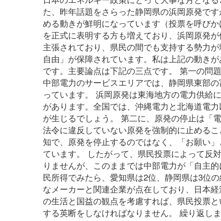
た、昨年話題をさらった静岡県の浜岡原発です
める動きが鮮明になっています（投票を呼びかけるサイト
を正式に表明する方も増えており、浜岡原発が
主張されており、県民の間でも支持する勢力が
自由」が保障されています。私は上記の動きが
です。主要論点は下記の三点です。 第一の問
中部電力のサービスエリアでは、静岡県東部の
っています。 浜岡原発は東海地方の電力供給
があります。全国では、沖縄電力と北海道電力
が生じるでしょう。 第二に、原発の停止は「
法令に違反していない原発を強制的に止めるこ
知で、原発を停止するのではなく、「お願い」
ています。 したがって、県民投票によって反
りませんが、このままでは中部電力が「自主的
民所得でみたら、愛知県は2位、静岡県は3位
なメーカーと関連企業が点在しており、日本経
の生活と国益の観点を考慮すれば、県民投票と
する英断をしなければなりません。 繰り返し