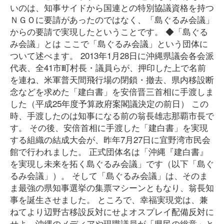
いのは、知事サイドから国連との特別協議資格を持つ
ＮＧＯに要請があったのではなく、「島ぐるみ会議」
からの要請で実現したということです。 ◆「島ぐる
み会議」とは ここで「島ぐるみ会議」という団体に
ついて述べます。 2013年1月28日に沖縄県議会各会派
代表、全41市町村長・議員らが、押印した上で名前
を連ね、米軍普天間飛行場の閉鎖・撤去、県内移設断
念などを求めた「建白書」を安倍晋三首相に手渡しま
した（平成25年度予算政府案閣議決定の前日） この
時、手渡したのは知事になる前の翁長雄志那覇市長で
す。 その後、安倍首相に手渡した「建白書」を実現
する組織の結成大会が、昨年7月27日に宜野湾市民会
館で行われました。 正式団体名は「沖縄『建白書』
を実現し未来を拓く島ぐるみ会議」です（以下「島ぐ
るみ会議」）。 そして「島ぐるみ会議」は、そのま
ま最強の県知事選挙の集票マシーンともなり、翁長知
事を誕生させました。 ところで、幸福実現党は、兼
ねてより辺野古移設反対にせよオスプレイ配備反対に
せよ、沖縄のメディアや現職議員が「県民の総意」と