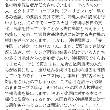
名の特別報告者が任命されています。 そのうちの一
人、ビクトリア・コープス氏（フィリピン）が「島ぐ
るみ会議」の要請を受けて来沖、沖縄大学の講演を行
いました。 この中でコープス氏は「沖縄は独自の文
化、言語を持っていることから先住民族と言える」と
指摘し、その上で辺野古基地建設に反対する先住民の
権利を述べております。 しかし、沖縄県民は、「先
住民」と確定しておりません。また、辺野古で違法な
座り込み、ボーリング調査の妨害を続けている人たち
の多くは県外からの参加者であり、沖縄県民ですらあ
りません。 そして何よりも、辺野古区商店街の人た
ちが区長に対し、座り込みを続ける住民の退去を陳情
しているのです。コープス氏は、本当に辺野古区民と
対話をされたのでしょうか。 このような誤った認識
のままコープス氏は、9月14日からの国連人権理事会
で報告書を提出します。 それが米国に対する本会合
採択に影響を与えるため、米国政府の沖縄県民に対す
る悪印象を与えることは間違いないでしょう。 むし