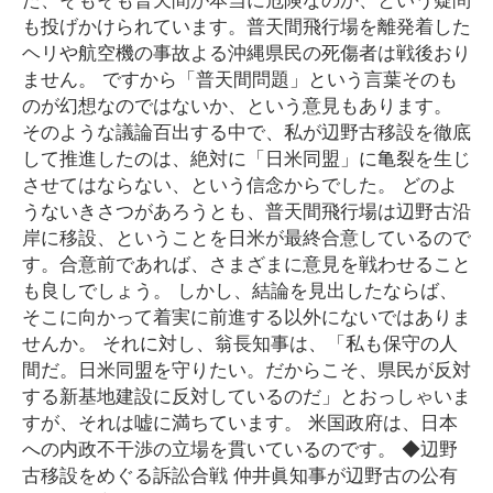
も投げかけられています。普天間飛行場を離発着した
ヘリや航空機の事故よる沖縄県民の死傷者は戦後おり
ません。 ですから「普天間問題」という言葉そのも
のが幻想なのではないか、という意見もあります。
そのような議論百出する中で、私が辺野古移設を徹底
して推進したのは、絶対に「日米同盟」に亀裂を生じ
させてはならない、という信念からでした。 どのよ
うないきさつがあろうとも、普天間飛行場は辺野古沿
岸に移設、ということを日米が最終合意しているので
す。合意前であれば、さまざまに意見を戦わせること
も良しでしょう。 しかし、結論を見出したならば、
そこに向かって着実に前進する以外にないではありま
せんか。 それに対し、翁長知事は、「私も保守の人
間だ。日米同盟を守りたい。だからこそ、県民が反対
する新基地建設に反対しているのだ」とおっしゃいま
すが、それは嘘に満ちています。 米国政府は、日本
への内政不干渉の立場を貫いているのです。 ◆辺野
古移設をめぐる訴訟合戦 仲井眞知事が辺野古の公有