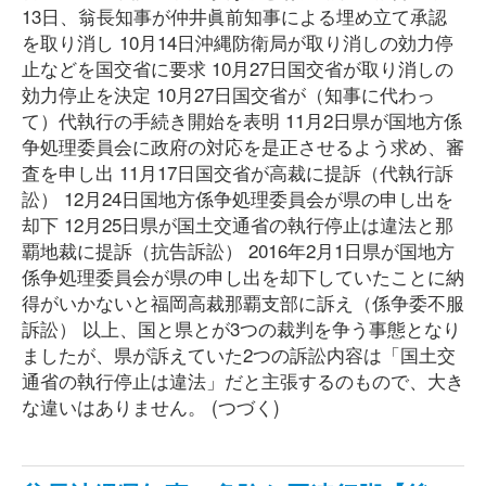
13日、翁長知事が仲井眞前知事による埋め立て承認
を取り消し 10月14日沖縄防衛局が取り消しの効力停
止などを国交省に要求 10月27日国交省が取り消しの
効力停止を決定 10月27日国交省が（知事に代わっ
て）代執行の手続き開始を表明 11月2日県が国地方係
争処理委員会に政府の対応を是正させるよう求め、審
査を申し出 11月17日国交省が高裁に提訴（代執行訴
訟） 12月24日国地方係争処理委員会が県の申し出を
却下 12月25日県が国土交通省の執行停止は違法と那
覇地裁に提訴（抗告訴訟） 2016年2月1日県が国地方
係争処理委員会が県の申し出を却下していたことに納
得がいかないと福岡高裁那覇支部に訴え（係争委不服
訴訟） 以上、国と県とが3つの裁判を争う事態となり
ましたが、県が訴えていた2つの訴訟内容は「国土交
通省の執行停止は違法」だと主張するのもので、大き
な違いはありません。 (つづく)