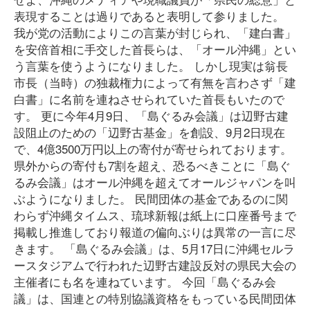
表現することは過りであると表明して参りました。
我が党の活動によりこの言葉が封じられ、「建白書」
を安倍首相に手交した首長らは、「オール沖縄」とい
う言葉を使うようになりました。 しかし現実は翁長
市長（当時）の独裁権力によって有無を言わさず「建
白書」に名前を連ねさせられていた首長もいたので
す。 更に今年4月9日、「島ぐるみ会議」は辺野古建
設阻止のための「辺野古基金」を創設、9月2日現在
で、4億3500万円以上の寄付が寄せられております。
県外からの寄付も7割を超え、恐るべきことに「島ぐ
るみ会議」はオール沖縄を超えてオールジャパンを叫
ぶようになりました。 民間団体の基金であるのに関
わらず沖縄タイムス、琉球新報は紙上に口座番号まで
掲載し推進しており報道の偏向ぶりは異常の一言に尽
きます。 「島ぐるみ会議」は、5月17日に沖縄セルラ
ースタジアムで行われた辺野古建設反対の県民大会の
主催者にも名を連ねています。 今回「島ぐるみ会
議」は、国連との特別協議資格をもっている民間団体