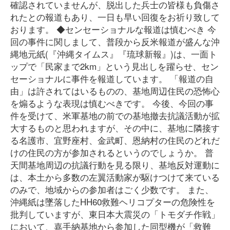
確認されていませんが、脱出した兵士の皆様も負傷さ
れたとの報道もあり、一日も早い回復をお祈り致して
おります。 ◆センセーショナルな報道は慎むべき 今
回の事件に関しまして、普段から反米報道が盛んな沖
縄地元紙(『沖縄タイムス』『琉球新報』)は、一面ト
ップで「民家まで2km」という見出しを躍らせ、セン
セーショナルに事件を報道しています。 「報道の自
由」は許されてはいるものの、基地周辺住民の恐怖心
を煽るような表現は慎むべきです。 今後、今回の事
件を受けて、米軍基地の前での基地撤去抗議活動が拡
大するものと思われますが、その中に、基地に隣接す
る名護市、宜野座村、金武町、恩納村の住民のどれだ
けの住民の方が参加されるというのでしょうか。 普
天間基地周辺の抗議行動を見る限り、基地反対運動に
は、本土から多数の左翼活動家が駆けつけて来ている
のみで、地域からの参加者はごく少数です。 また、
沖縄紙は墜落したHH60救難ヘリコプターの危険性を
批判していますが、東日本大震災の「トモダチ作戦」
において、嘉手納基地から参加した同型機が「救難