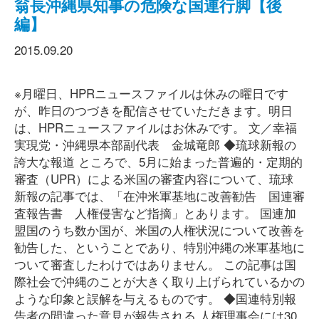
翁長沖縄県知事の危険な国連行脚【後
編】
2015.09.20
※月曜日、HPRニュースファイルは休みの曜日です
が、昨日のつづきを配信させていただきます。明日
は、HPRニュースファイルはお休みです。 文／幸福
実現党・沖縄県本部副代表 金城竜郎 ◆琉球新報の
誇大な報道 ところで、5月に始まった普遍的・定期的
審査（UPR）による米国の審査内容について、琉球
新報の記事では、「在沖米軍基地に改善勧告 国連審
査報告書 人権侵害など指摘」とあります。 国連加
盟国のうち数か国が、米国の人権状況について改善を
勧告した、ということであり、特別沖縄の米軍基地に
ついて審査したわけではありません。 この記事は国
際社会で沖縄のことが大きく取り上げられているかの
ような印象と誤解を与えるものです。 ◆国連特別報
告者の間違った意見が報告される 人権理事会には30