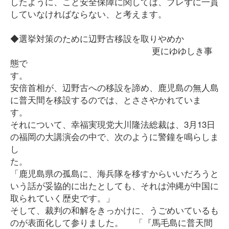
したように、こと安全保障に関しては、ブレずに一貫
していなければならない、と考えます。
◆選挙対策のために辺野古移設を取りやめか
更にゆゆしき事
態で
す
安倍首相が、辺野古への移設を諦め、鹿児島の無人島
に普天間を移設するのでは、とささやかれていま
す。
それについて、幸福実現党大川隆法総裁は、3月13日
の福岡の大講演会の中で、次のように警鐘を鳴らしま
し
た
「鹿児島県の孤島に、海兵隊を移すからいいだろうと
いう話が妥協的に出たとしても、それは沖縄が中国に
取られていく歴史です。」
そして、裁判の和解をきっかけに、うごめいているも
のが表面化して参りました。 「『馬毛島に普天間