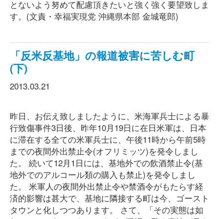
とないよう努めて配慮頂きたいと強く強く要望致しま
す。(文責・幸福実現党 沖縄県本部 金城竜郎)
「反米反基地」の報道被害に苦しむ町
(下)
2013.03.21
昨日、お伝え致しましたように、米海軍兵士による暴
行致傷事件3日後、昨年10月19日に在日米軍は、日本
に滞在する全ての米軍兵士に、午後11時から午前5時
までの夜間外出禁止令(オフリミッツ)を発令しまし
た。 続いて12月1日には、基地外での飲酒禁止令(基
地外でのアルコール類の購入も禁止)を発令しまし
た。 米軍人の夜間外出禁止令や禁酒令がもたらす経
済的影響は甚大で、基地に隣接する町は今、ゴースト
タウンと化しつつあります。 さて、「その実態は如