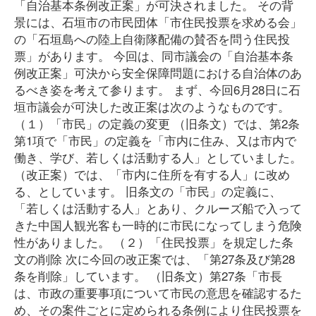
「自治基本条例改正案」が可決されました。 その背
景には、石垣市の市民団体「市住民投票を求める会」
の「石垣島への陸上自衛隊配備の賛否を問う住民投
票」があります。 今回は、同市議会の「自治基本条
例改正案」可決から安全保障問題における自治体のあ
るべき姿を考えて参ります。 まず、今回6月28日に石
垣市議会が可決した改正案は次のようなものです。
（１）「市民」の定義の変更 （旧条文）では、第2条
第1項で「市民」の定義を「市内に住み、又は市内で
働き、学び、若しくは活動する人」としていました。
（改正案）では、「市内に住所を有する人」に改め
る、としています。 旧条文の「市民」の定義に、
「若しくは活動する人」とあり、クルーズ船で入って
きた中国人観光客も一時的に市民になってしまう危険
性がありました。 （２）「住民投票」を規定した条
文の削除 次に今回の改正案では、「第27条及び第28
条を削除」しています。 （旧条文）第27条「市長
は、市政の重要事項について市民の意思を確認するた
め、その案件ごとに定められる条例により住民投票を