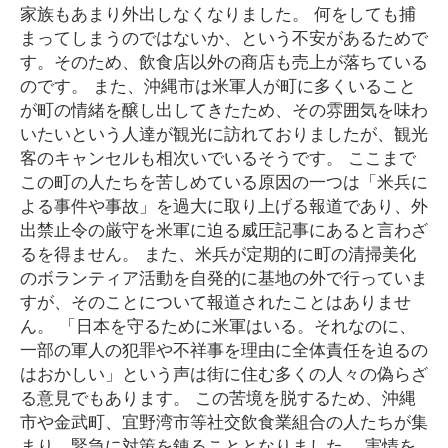
家族もあまり外出しなくなりました。 何をしても捕
まってしまうのではないか、という不安があるためで
す。そのため、飲食店以外の商店も売上が落ちている
のです。 また、沖縄市は米軍人が町に多くいること
が町の情緒を醸し出してきたため、その雰囲気を味わ
いたいという人達が観光に訪れておりましたが、観光
客のキャンセルも相次いでいるそうです。 ここまで
この町の人たちを苦しめている原因の一つは「米兵に
よる事件や事故」を過大に取り上げる報道であり、外
出禁止令の厳守を米軍に迫る威圧記事にあると言わざ
るを得ません。 また、米兵が定期的に町の清掃美化
のボランティア活動を自発的に基地の外で行っていま
すが、そのことについて報道されたことはありませ
ん。 「日本を守るために米軍はいる。それなのに、
一部の軍人の犯罪や不祥事を理由に全体責任を迫るの
はおかしい」という声は街に住む多くの人々の偽らざ
る意見でもあります。 この苦境を脱するため、沖縄
市や金武町、宜野湾市等社交飲食業組合の人たちが集
まり、緊急に対策を錬ることとなりました。 実情を