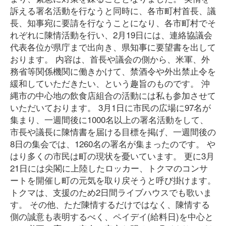
訴える署名活動を行なうと同時に、各市町村首長、議
長、知事宛に要請を行なうことになり、各市町村でそ
れぞれに陳情活動を行い、2月19日には、連絡協議会
代表各位が県庁まで出向き、県知事に要望書を出して
おります。 内容は、首長や議会の側から、米軍、外
務省等関係機関に働きかけて、禁酒令や外出禁止令を
緩和していただきたい、という趣旨のものです。 沖
縄市の中心地の飲食店組合の活動には私も参加させて
いただいております。 3月1日に市民の広場に97名が
集まり、一週間後に1000名以上の署名活動をして、
市長や議長に陳情書を届ける目標を掲げ、一週間後の
8日の集会では、1260名の署名が集まったのです。 や
はり多くの市民は町の現状を憂いています。 更に3月
21日には尖閣に上陸したロッカー、トクマのコンサ
ートを開催し町の元気を取り戻そうと呼び掛けます。
トクマは、支援のため2日間ライブハウスでも歌いま
す。 その他、ただ陳情するだけではなく、陳情する
側の誠意も表明するべく、ペイデイ(給料日)を中心と