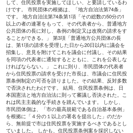
して、住民投票を実施してほしい、と要請しているわ
けです。 市民団体の根拠は、「地方自治法第74条」
です。 地方自治法第74条第1項「その総数の50分の1
以上の者の連署をもって、その代表者から、普通地方
公共団体の長に対し、条例の制定又は改廃の請求をす
ることができる。」 第3項「普通地方公共団体の長
は、第1項の請求を受理した日から20日以内に議会を
招集し、意見を附けてこれを議会に付議し、その結果
を同項の代表者に通知するとともに、これを公表しな
ければならない。」 これに則り、市民団体の代表者
から住民投票の請求を受けた市長は、市議会に住民投
票条例制定の可否を諮りました。その結果、反対多数
で否決されたわけです。 結局、住民投票条例は、日
本国憲法と地方自治法に則って審議し否決された。こ
れは民主主義的な手続きを踏んでいます。 しかし、
市民団体側は、「市の最高規範である自治基本条例」
を根拠に「４分の１以上の署名を提出した」のだか
ら、無前提で市は住民投票を実施するべきであるとし
ていました。 しかも、住民投票条例案を採択しない