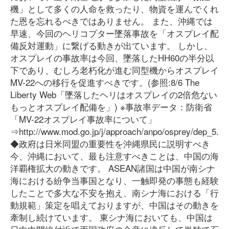
機」として多くの人命を救ったり、物資を運んでくれ
た恩を忘れるべきではありません。 また、沖縄では
早速、今回のヘリコプター墜落事故を「オスプレイ配
備反対運動」に繋げる動きが出ています。 しかし、
オスプレイの事故率は今回、墜落したHH60の半分以
下であり、むしろ老朽化が進む同型機からオスプレイ
MV-22への移行を促進すべきです。(参照:8/6 The
Liberty Web「墜落したヘリはオスプレイの2倍危ない
もっとオスプレイ配備を」) ※事故率データ：防衛省
「MV-22オスプレイ事故率について」
⇒http://www.mod.go.jp/j/approach/anpo/osprey/dep_5.pd
◆政府は日米同盟の重要性を沖縄県民に説明すべき
今、沖縄において、最も注意すべきことは、中国の海
洋覇権拡大の動きです。 ASEAN諸国は中国が南シナ
海における紛争当事国となり、一触即発の事態も経験
したことで多大な不安を抱え、南シナ海における「行
動規範」策定を唱えておりますが、中国はその動きを
牽制し続けています。 東シナ海においても、中国は