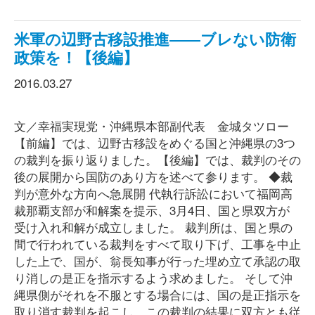
米軍の辺野古移設推進――ブレない防衛
政策を！【後編】
2016.03.27
文／幸福実現党・沖縄県本部副代表 金城タツロー
【前編】では、辺野古移設をめぐる国と沖縄県の3つ
の裁判を振り返りました。【後編】では、裁判のその
後の展開から国防のあり方を述べて参ります。 ◆裁
判が意外な方向へ急展開 代執行訴訟において福岡高
裁那覇支部が和解案を提示、3月4日、国と県双方が
受け入れ和解が成立しました。 裁判所は、国と県の
間で行われている裁判をすべて取り下げ、工事を中止
した上で、国が、翁長知事が行った埋め立て承認の取
り消しの是正を指示するよう求めました。 そして沖
縄県側がそれを不服とする場合には、国の是正指示を
取り消す裁判を起こし、この裁判の結果に双方とも従