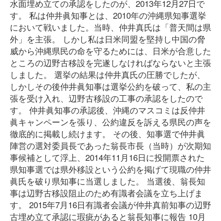
水面埋め立ての承認をしたのが、2013年12月27日で
す。 私は仲井眞知事とは、2010年の沖縄県知事選挙
において戦いました。当時、仲井真氏は「普天間は県
外」を主張。 しかし私は日米同盟を堅持し中国の脅
威から沖縄県民の命を守るためには、日米が合意した
ところの辺野古移設を完遂しなければならないと主張
しました。 選挙の結果は仲井真氏の圧勝でしたが、
しかしその後仲井眞知事は選挙公約を破って、私の主
張を受け入れ、辺野古移設の工事の承認をしたので
す。 仲井眞知事の承認後、沖縄のマスコミは反仲井
眞キャンペーンを張り、公約違反を訴える県民の声を
徹底的に掲載し続けます。 その後、知事選で仲井眞
陣営の選対委員長であった翁長市長（当時）が次期知
事候補として浮上、2014年11月16日に投開票された
県知事選では県外移設という公約を掲げて現職の仲井
眞氏を破り県知事に当選しました。 当選後、翁長知
事は辺野古移設阻止のため有識者会議を立ち上げま
す。 2015年7月16日有識者会議が仲井真前知事の辺野
古埋め立て承認に瑕疵があると翁長知事に報告 10月