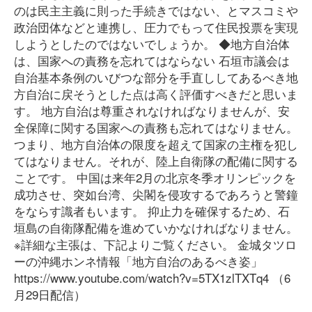
のは民主主義に則った手続きではない、とマスコミや
政治団体などと連携し、圧力でもって住民投票を実現
しようとしたのではないでしょうか。 ◆地方自治体
は、国家への責務を忘れてはならない 石垣市議会は
自治基本条例のいびつな部分を手直ししてあるべき地
方自治に戻そうとした点は高く評価すべきだと思いま
す。 地方自治は尊重されなければなりませんが、安
全保障に関する国家への責務も忘れてはなりません。
つまり、地方自治体の限度を超えて国家の主権を犯し
てはなりません。それが、陸上自衛隊の配備に関する
ことです。 中国は来年2月の北京冬季オリンピックを
成功させ、突如台湾、尖閣を侵攻するであろうと警鐘
をならす識者もいます。 抑止力を確保するため、石
垣島の自衛隊配備を進めていかなければなりません。
※詳細な主張は、下記よりご覧ください。 金城タツロ
ーの沖縄ホンネ情報「地方自治のあるべき姿」
https://www.youtube.com/watch?v=5TX1zlTXTq4 （6
月29日配信）