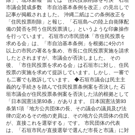
市議会賛成多数 市自治基本条例を改正」の見出しで
記事が掲載されました。 沖縄二紙はこの条例改正を
「住民投票削除」と報じ、「石垣島への陸上自衛隊配
備の賛否を問う住民投票潰し」というような印象操作
を行っています。 石垣市の市民団体「市住民投票を
求める会」は、「市自治基本条例」を根拠に4分の1
以上の市民の署名を集め、市長に住民投票実施を請求
したとされますが、市議会が否決しました。 その
後、「市住民投票を求める会」は石垣市に対し、住民
投票の実施を求めて提訴しています。しかし、一審で
も二審でも敗訴しています。 ◆石垣市議会は民主主
義的な手続きを踏んで住民投票条例案を否決した 石
垣市議会が住民投票条例案を否決した法的根拠として
「日本国憲法第93条」があります。 日本国憲法第93
条第1項「地方公共団体の長、その議会の議員及び法
律の定めるその他の吏員は、その地方公共団体の住民
が、直接これを選挙する」です。 市民団体の代表
は、「石垣市民が直接選挙で選んだ市長と市議」に対