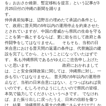
を』おおさか維新、暫定移転を提言」という記事が3
月25日付の沖縄の新聞を踊りま
す
仲井眞前知事は、辺野古の埋めたて承認の条件とし
て、政府に普天間の5年以内の運用停止を約束させた
とされていますが、中国の脅威から県民の生命を守る
ことを第一義とするならば、更に欲を出して政府と条
件闘争をしてはなりません。 そもそも、当初の日
米合意における普天間の返還の条件は、代替施設の建
設を完了してから、ということになっていたはずで
す。 私も沖縄県民であるがゆえにご忠告申し上げた
いと思います。 政府におかれまして
は、こと安全保障政策に関しては、沖縄県に対し、一
歩も引いてはなりません。 普天間の5年以内の運用停
止など、当初の日米合意にはない、とつっぱねれば良
いのです。むしろそのようにしたいので県民の皆様、
本気で協力してくださいというべきです。 でなけれ
ば、また振り出しに戻ったうえ、日米の信頼を傷つ
け、結果、沖縄県民を最大の危機にさらすだけでしか