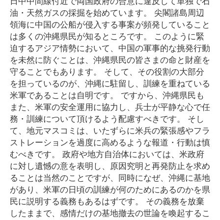
日中中間線付近で両国政府の合意に違反して単独で石
油・天然ガスの採掘を始めています。 尖閣諸島周辺
領海に中国の公船が侵入する事案が頻発していること
は多くの沖縄県民が知るところです。 このように緊
迫するアジア情勢において、中国の軍事的な挑発行動
を未然に防ぐことは、沖縄県民の皆さまの命と財産を
守ることでもあります。 そして、その役割の大部分
を担っているのが、沖縄に駐留し、訓練を重ねている
米軍であることは自明です。 ですから、沖縄県民も
また、米軍の安全運用に協力し、兵士が平静な心で任
務・訓練について頂けるよう配慮すべきです。 そし
て、地元マスコミは、いたずらに米兵の緊張感やフラ
ストレーションを過度に高めるような報道・行動は慎
むべきです。 政府や地方自治体においては、米政府
に対し遺憾の意を表明し、原因究明と再発防止を求め
ることは当然のことですが、同時になぜ、沖縄に基地
があり、米軍の日頃の訓練が何のためにあるのかを県
民に説明する義務もあるはずです。 その義務を放棄
したままで、感情だけの基地撤去の世論を喚起するこ