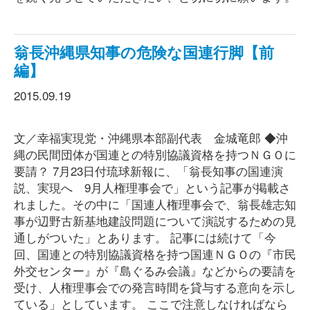
翁長沖縄県知事の危険な国連行脚【前
編】
2015.09.19
文／幸福実現党・沖縄県本部副代表 金城竜郎 ◆沖
縄の民間団体が国連との特別協議資格を持つＮＧＯに
要請？ 7月23日付琉球新報に、「翁長知事の国連演
説、実現へ 9月人権理事会で」という記事が掲載さ
れました。その中に「国連人権理事会で、翁長雄志知
事が辺野古新基地建設問題について演説するための見
通しがついた」とあります。 記事には続けて「今
回、国連との特別協議資格を持つ国連ＮＧＯの『市民
外交センター』が『島ぐるみ会議』などからの要請を
受け、人権理事会での発言時間を貸与する意向を示し
ている」としています。 ここで注意しなければなら