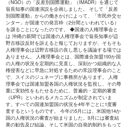
（NGO）の「反差別国際運動」（IMADR）を通じて
翁長知事の国連演説を企画しました。 そして「反差
別国際運動」からの働きかけによって、「市民外交セ
ンター」が国連での発言枠（2分間といわれている）
を譲ることになったのです。 ◆国連の人権理事会と
は 沖縄の新聞では国連の人権理事会で翁長知事が辺
野古移設反対を訴えると報じておりますが、そもそも
人権理事会は辺野古移設の良し悪しを議論する場では
ありません。 人権理事会とは、国際連合加盟193か国
の人権の状況を定期的に見直し、深刻かつ組織的な人
権侵害などに早急に対処するための常設理事会のこと
で、スイスのジュネーブに事務所があります。 人権
理事会では国連加盟各国の人権状況を監視し、その尊
重に実効性をもたせるために、普遍的・定期的審査
（UPR）といわれるメカニズムが制定されていま
す。すべての国連加盟国の状況を4年半ごとに1度審
査するというものです。 今年の5月には、米国他14か
国の人権状況の審査が始まりました。9月には審査結
果の勧告及び結論、そして米国の自発的制約をもって