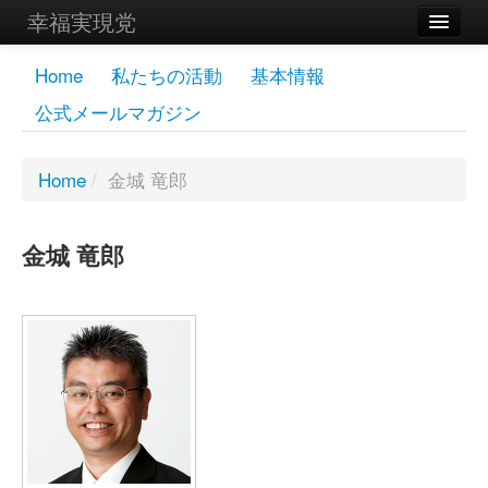
幸福実現党
メンバーズページ
Home
私たちの活動
基本情報
公式メールマガジン
党員
寄付
Home
/
金城 竜郎
お問い合わせ
金城 竜郎
幸福の科学グループ