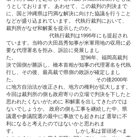
うとしております。 あわせて、この裁判の判決まで
に、国と沖縄県は円満な解決に向けた協議を行うこと
などが盛り込まれています。 代執行裁判において、
裁判所がなぜ和解案を提示したのか。
代執行裁判は1995年にも提起され
ています。当時の大田昌秀知事が米軍用地の収用に必
要な代理署名を拒み、訴訟に発展しまし
た。 翌96年、福岡高裁判
決で国側が勝訴し、橋本首相が知事の代理署名を代執
行し、その後、最高裁で県側の敗訴が確定しまし
た。 その後2000年
に地方自治法が改正され、地方の権利が拡大します。
今回は裁判所の側も政府寄りの立場で判決を下したと
思われたくないがために 和解案を出してきたのでは
ないでしょうか。 政府の側も工事を継続した中、県
議選や参議院選の最中に事故でも起きれば 選挙に不
利になると考えたのではないかと思われま
す。 しかし私は冒頭述べま