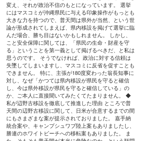
変え、それが政治不信のもとになっています。 選挙
にはマスコミが沖縄県民に与える印象操作がもっとも
大きな力を持つので、普天間は県外が当然、という世
論が形成されてしまえば、県内移設を掲げて選挙に臨
んだ場合、勝ち目はないかもしれません。 しかし、
こと安全保障に関しては、「県民の生命・財産を守
る」ということを第一義として掲げるべきだ、と私は
思うのです。 そうでなければ、政治に対する信頼は
失墜してしまいますし、マスコミに反省を促すことも
できません。 特に、主張が180度変わった翁長知事に
対し、なぜ「かつては県内移設が県民を守ると確信
し、今は県外移設が県民を守ると確信している」の
か、ご本人に直接聞いてみたくてたまりません。 ◆
私が辺野古移設を徹底して推進した理由 ところで普
天間の辺野古移設に関して、日米が合意するまでの間
にもさまざまな案が提示されておりました。 嘉手納
統合案や、キャンプシュワブ陸上案もありましたし、
勝連のホワイトビーチへの移転案もありました。 ま
た、そもそも普天間が本当に危険なのか、という疑問