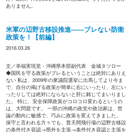
ありません。
米軍の辺野古移設推進――ブレない防衛
政策を！【前編】
2016.03.26
文／幸福実現党・沖縄県本部副代表 金城タツロー
◆国民を守る政策がブレるということは絶対にありえ
ない 私は、2009年の衆議院選挙に出馬してより今ま
で、自分の掲げる政策が簡単に右にいったり、左にい
ったりしては絶対にならないと肝に銘じてまいりまし
た。 特に、安全保障政策がコロコロ変わるというの
は、大問題です。 一部の沖縄の政党や政治家は、世
論の動向に敏感で、巧みに政策を変えてきました。
保守と言われる方々でも、普天間飛行場の辺野古移設
の条件付き容認→県外を主張→条件付き容認と主張を