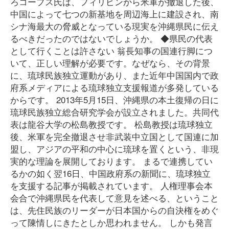
ろコープス氏は、フィリピンから米軍が撤退した後、
中国によって七つの新基地を周辺海上に建設され、南
シナ海最大の脅威となっている現実を沖縄県民に伝え
るべきだったのではないでしょうか。 ◆県民の代表
として行くことは許さない 翁長知事の国連行脚につ
いて、正しい理解が必要です。なぜなら、その背景
に、琉球民族独立運動があり、また近年中国国内で政
府系メディアによる琉球独立支援報道が多発している
からです。 2013年5月15日、沖縄県の本土復帰の日に
琉球民族独立総合研究学会が設立されました。共同代
表は龍谷大学の松島教授です。 松島教授は琉球独立
後、米軍を完全撤退させ非武装中立国として国連に加
盟し、アジアの平和の中心に琉球を置くという、非現
実的な理論を展開しております。 まるで連携してい
るかの如く翌16日、中国政府系の新聞に、琉球独立
を支援する記事が掲載されています。 人権理事会本
会合で沖縄県民を代表して意見を述べる、ということ
は、先住民族のリーダーが日本国からの自決権をめぐ
って陳情しにきたとしか思われません。 しかも発言