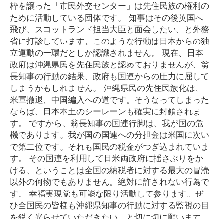
枠を譲った「市民外交センター」は先住民族の権利の
ために活動している団体です。 知事はその後英国へ
飛び、スコットランド担当大臣と面会したい、と外務
省に打診しています。このような行動は日本からの独
立運動の一環だとしか認識されません。 現在、日本
政府は沖縄県民を先住民族と認めておりませんが、翁
長知事の行動の結果、政府も国連からの圧力に屈して
しまうかもしれません。 沖縄県民の先住民族化は、
米軍撤退、中国編入への道です。そうなってしまった
ならば、日本本土のシーレーンも確実に封鎖されま
す。 ですから、翁長知事の国連行脚は、我が国の危
機であります。我が国の国連への分担金は米国に次い
で第二位です。それも国民の税金がつぎ込まれていま
す。 その国連を利用して日米両政府に揺さぶりをか
ける、ということは全国の納税者に対する最大の冒涜
以外の何物でもありません。絶対に許されない行為で
す。 幸福実現党も可能な限り活動して参ります。ぜ
ひ全国民の皆様も沖縄県知事の行動に対する監視の目
を鋭く光らせていただきたい、と切に切に願います。