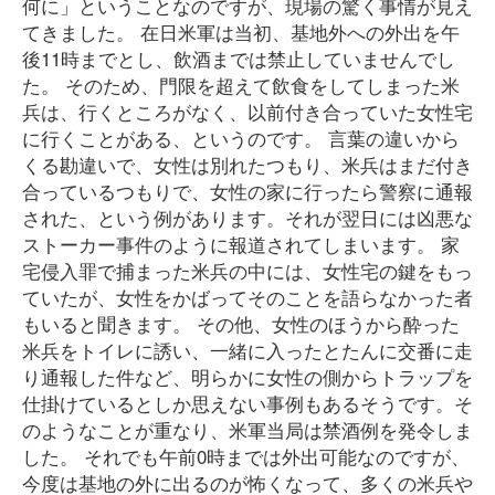
何に」ということなのですが、現場の驚く事情が見え
てきました。 在日米軍は当初、基地外への外出を午
後11時までとし、飲酒までは禁止していませんでし
た。 そのため、門限を超えて飲食をしてしまった米
兵は、行くところがなく、以前付き合っていた女性宅
に行くことがある、というのです。 言葉の違いから
くる勘違いで、女性は別れたつもり、米兵はまだ付き
合っているつもりで、女性の家に行ったら警察に通報
された、という例があります。それが翌日には凶悪な
ストーカー事件のように報道されてしまいます。 家
宅侵入罪で捕まった米兵の中には、女性宅の鍵をもっ
ていたが、女性をかばってそのことを語らなかった者
もいると聞きます。 その他、女性のほうから酔った
米兵をトイレに誘い、一緒に入ったとたんに交番に走
り通報した件など、明らかに女性の側からトラップを
仕掛けているとしか思えない事例もあるそうです。そ
のようなことが重なり、米軍当局は禁酒例を発令しま
した。 それでも午前0時までは外出可能なのですが、
今度は基地の外に出るのが怖くなって、多くの米兵や