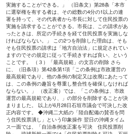
実施することができる。」 （旧条文）第28条「本市
に選挙権を有する者は、その総数の4分の1以上の連
署を持って、その代表者から市長に対して住民投票の
実施を請求することができる。市長は、この請求があ
ったときは、所定の手続きを経て住民投票を実施しな
ければならない。」 この2つを削除した理由は、そも
そも住民投票の請求は「地方自治法」に規定されてい
ますのでその規定に従って手続きすれば良い、という
ことです。 （３）「最高規範」の文言の削除 さら
に、（旧条項）第42条第1項「この条例は市政運営の
最高規範であり、他の条例の制定又は改廃にあたって
は、この条例の趣旨を尊重し整合性を確保しなければ
ならない。」 （改正案）では、「この条例は、市政
運営の最高規範であり、」の部分を削除することが決
まりました。 以上が6月28日石垣市議会で可決した改
正内容です。 ◆沖縄二大紙の「陸自配備の賛否を問
う住民投票潰し」という印象操作 翌日の沖縄タイム
ス一面では、「自治条例改正案を可決 住民投票削
除」、琉球新報一面では「住民投票削除を可決 石垣