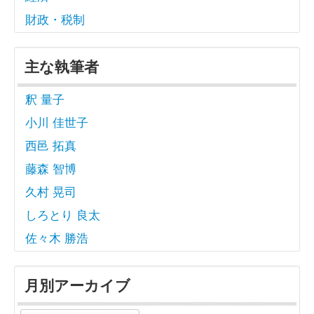
財政・税制
主な執筆者
釈 量子
小川 佳世子
西邑 拓真
藤森 智博
久村 晃司
しろとり 良太
佐々木 勝浩
月別アーカイブ