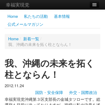
幸福実現党
メンバーズページ
Home
私たちの活動
基本情報
公式メールマガジン
党員
寄付
Home
/
新着一覧
/
我、沖縄の未来を拓く柱とならん！
お問い合わせ
幸福の科学グループ
我、沖縄の未来を拓く
柱とならん！
2012.11.24
国防・安全保障
外交・国際政治
幸福実現党沖縄第３区支部長の金城タツローです。総
選挙も目前に迫っておりますが、皆様に私の決意を述