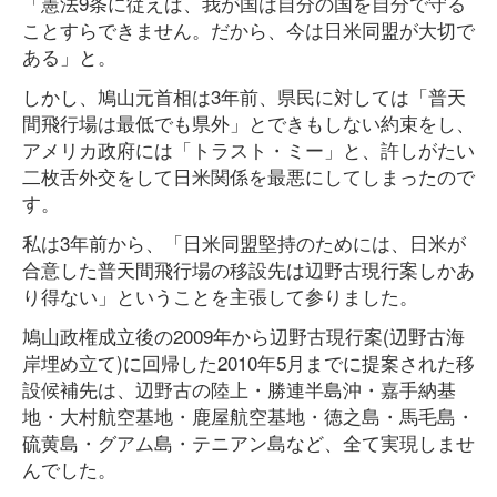
「憲法9条に従えば、我が国は自分の国を自分で守る
ことすらできません。だから、今は日米同盟が大切で
ある」と。
しかし、鳩山元首相は3年前、県民に対しては「普天
間飛行場は最低でも県外」とできもしない約束をし、
アメリカ政府には「トラスト・ミー」と、許しがたい
二枚舌外交をして日米関係を最悪にしてしまったので
す。
私は3年前から、「日米同盟堅持のためには、日米が
合意した普天間飛行場の移設先は辺野古現行案しかあ
り得ない」ということを主張して参りました。
鳩山政権成立後の2009年から辺野古現行案(辺野古海
岸埋め立て)に回帰した2010年5月までに提案された移
設候補先は、辺野古の陸上・勝連半島沖・嘉手納基
地・大村航空基地・鹿屋航空基地・徳之島・馬毛島・
硫黄島・グアム島・テニアン島など、全て実現しませ
んでした。