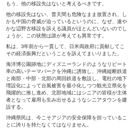
もう、他の移設先はないと考えるべきです。
他の移設先はない、普天間も危険なまま放置され、し
かも中国の脅威が迫っているというのに、なぜ、速や
かな辺野古移設を訴える議員がほとんどいないのでし
ょうか。この状態は誰が考えても異常です。
私は、3年前から一貫して、日米両政府に貢献してこ
その経済振興だということを訴えてまいりました。
海洋博公園跡地にディズニーランドのようなリピート
率の高いテーマパークを沖縄に誘致し、沖縄縦断鉄道
と南部・中部・北部の周回鉄道を敷設し、電柱の地下
埋設化によって台風被害を最小化しつつ観光立県化を
飛躍的に推し進め、北部地域にはシニアの皆様が主体
者となって雇用も生み出せるようなシニアタウンを建
設する。
沖縄県民は、今こそアジアの安全保障を担っているこ
とに誇りを持たなくてはなりません。