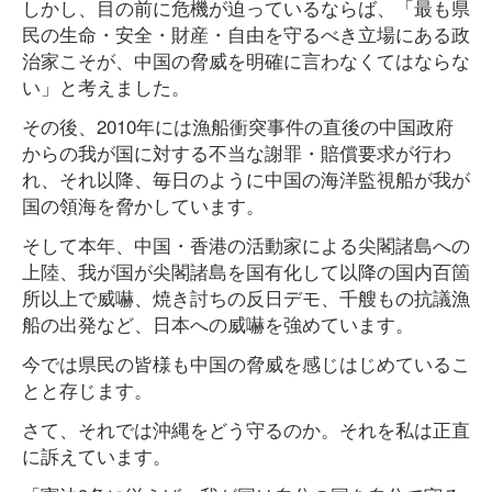
しかし、目の前に危機が迫っているならば、「最も県
民の生命・安全・財産・自由を守るべき立場にある政
治家こそが、中国の脅威を明確に言わなくてはならな
い」と考えました。
その後、2010年には漁船衝突事件の直後の中国政府
からの我が国に対する不当な謝罪・賠償要求が行わ
れ、それ以降、毎日のように中国の海洋監視船が我が
国の領海を脅かしています。
そして本年、中国・香港の活動家による尖閣諸島への
上陸、我が国が尖閣諸島を国有化して以降の国内百箇
所以上で威嚇、焼き討ちの反日デモ、千艘もの抗議漁
船の出発など、日本への威嚇を強めています。
今では県民の皆様も中国の脅威を感じはじめているこ
とと存じます。
さて、それでは沖縄をどう守るのか。それを私は正直
に訴えています。