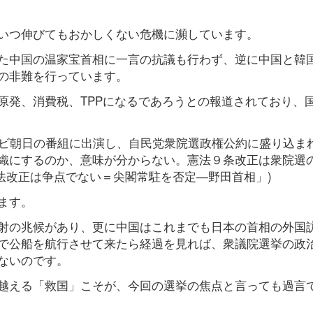
いつ伸びてもおかしくない危機に瀕しています。
た中国の温家宝首相に一言の抗議も行わず、逆に中国と韓
の非難を行っています。
原発、消費税、TPPになるであろうとの報道されており、
レビ朝日の番組に出演し、自民党衆院選政権公約に盛り込ま
織にするのか、意味が分からない。憲法９条改正は衆院選
憲法改正は争点でない＝尖閣常駐を否定―野田首相」)
ます。
射の兆候があり、更に中国はこれまでも日本の首相の外国
で公船を航行させて来たら経過を見れば、衆議院選挙の政
ないのです。
越える「救国」こそが、今回の選挙の焦点と言っても過言