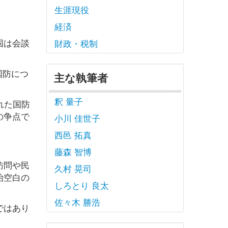
生涯現役
経済
国は会談
財政・税制
国防につ
主な執筆者
釈 量子
れた国防
の争点で
小川 佳世子
西邑 拓真
藤森 智博
訪問や民
久村 晃司
治空白の
しろとり 良太
佐々木 勝浩
ではあり