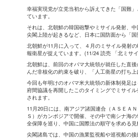
幸福実現党が立党当初から訴えてきた「国難」
ています。
それは、北朝鮮の韓国砲撃やミサイル発射、中
尖閣上陸が起きるなど、日本に国防面から「国
北朝鮮が11月に入って、４月のミサイル発射
報衛星が捉えています。(11/24 読売 「北ミサ
北朝鮮は、前回のオバマ大統領が就任した直後の
んだ非核化の約束を破り、「人工衛星の打ち上
今回も年明けのオバマ米大統領の新体制発足は
府間協議を再開したこのタイミングでミサイル
されます。
11月20日には、南アジア諸国連合（ＡＳＥＡ
Ｓ）がカンボジアで開催、その中で南シナ海の
全保障を巡り、中国に国際法の順守を求める見
尖閣諸島では、中国の漁業監視船や巡視船の接続