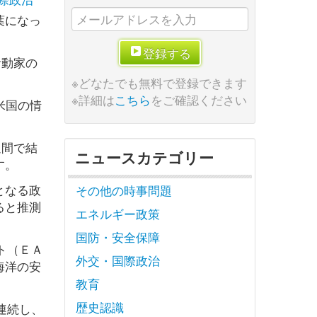
葉になっ
登録する
活動家の
※どなたでも無料で登録できます
※詳細は
こちら
をご確認ください
米国の情
週間で結
ニュースカテゴリー
す。
となる政
その他の時事問題
ると推測
エネルギー政策
国防・安全保障
ト（ＥＡ
外交・国際政治
海洋の安
教育
歴史認識
連続し、