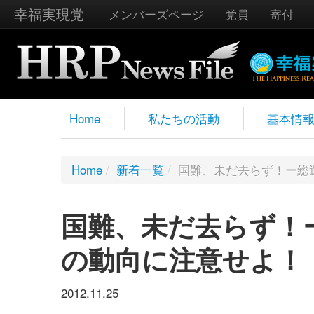
幸福実現党
メンバーズページ
党員
寄付
Home
私たちの活動
基本情
Home
/
新着一覧
/
国難、未だ去らず！ー総
国難、未だ去らず！
の動向に注意せよ！
2012.11.25