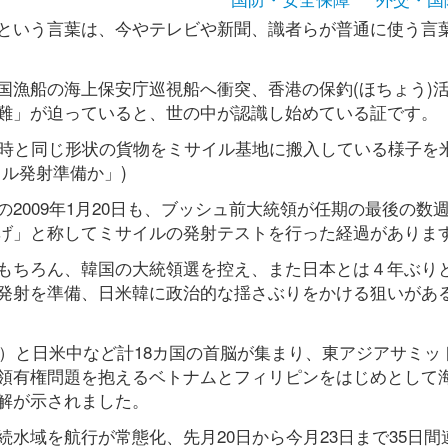
という言葉は、今やテレビや新聞、識者らが普通に使う言
国漁船の海上保安庁巡視船へ衝突、香港の保釣(ほちょう)
難」が迫っていると、世の中が認識し始めている証です。
の時と同じ形状の貨物をミサイル基地に搬入している様子を
イル発射準備か」)
2009年1月20日も、ブッシュ前大統領が任期の最後の数
げ」と称してミサイルの発射テストを行った経過がありま
もちろん、韓国の大統領選を控え、また日本とは４年ぶり
発射を準備、日米韓に政治的な揺さぶりをかける狙いがあ
Ｎ）と日米中など計18カ国の首脳が集まり、東アジアサミッ
領有権問題を抱えるベトナムとフィリピンをはじめとして
解が示されました。
水域を航行が常態化、先月20日から今月23日まで35日間