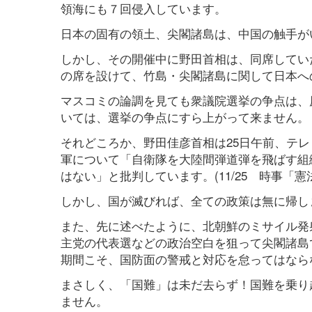
領海にも７回侵入しています。
日本の固有の領土、尖閣諸島は、中国の触手が
しかし、その開催中に野田首相は、同席してい
の席を設けて、竹島・尖閣諸島に関して日本へ
マスコミの論調を見ても衆議院選挙の争点は、
いては、選挙の争点にすら上がって来ません。
それどころか、野田佳彦首相は25日午前、テ
軍について「自衛隊を大陸間弾道弾を飛ばす組
はない」と批判しています。(11/25 時事「
しかし、国が滅びれば、全ての政策は無に帰し
また、先に述べたように、北朝鮮のミサイル発
主党の代表選などの政治空白を狙って尖閣諸島
期間こそ、国防面の警戒と対応を怠ってはなら
まさしく、「国難」は未だ去らず！国難を乗り
ません。