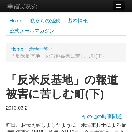
幸福実現党
メンバーズページ
Home
私たちの活動
基本情報
公式メールマガジン
党員
寄付
Home
/
新着一覧
/
「反米反基地」の報道被害に苦しむ町(下)
お問い合わせ
幸福の科学グループ
「反米反基地」の報道
被害に苦しむ町(下)
2013.03.21
その他の時事問題
昨日、お伝え致しましたように、米海軍兵士による暴
行致傷事件3日後、昨年10月19日に在日米軍は、日本