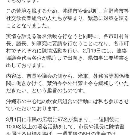
この苦境を脱するため、沖縄市や金武町、宜野湾市等
社交飲食業組合の人たちが集まり、緊急に対策を錬る
こととなりました。
実情を訴える署名活動を行なうと同時に、各市町村首
長、議長、知事宛に要請を行なうことになり、各市町
村でそれぞれに陳情活動を行い、2月19日には、連絡
協議会代表各位が県庁まで出向き、県知事に要望書を
出しております。
内容は、首長や議会の側から、米軍、外務省等関係機
関に働きかけて、禁酒令や外出禁止令を緩和していた
だきたい、という趣旨のものです。
沖縄市の中心地の飲食店組合の活動には私も参加させ
ていただいております。
3月1日に市民の広場に97名が集まり、一週間後に
1000名以上の署名活動をして、市長や議長に陳情書
を届ける目標を掲げ、一週間後の8日の集会では、