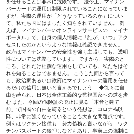
を任せることは非常に危険です。 法令上、マイナン
バーカードの運用は制限されていることになっていま
すが、実際の運用が「どうなっているのか」につい
て、私たち国民はまったく知らされていません。 例
えば、マイナンバーのオンラインサービスの「マイナ
ポータル」で、自身の個人情報に「誰が、いつ」アク
セスしたのかというような情報は確認できません。
政府はマイナンバーの安全性を強く主張しても、透明
性については沈黙しています。 ですから、実際のと
ころ、どれだけ杜撰な運用をしていても、私たちはそ
れを知ることはできません。 こうした面から言って
も、政治家あるいは政府にマイナンバーの運用を任せ
るだけの信用は無いと言えるでしょう。 ◆徐々に自
由を縛られ、日本は全体主義的な監視国家への道を歩
む また、今回の保険証の廃止に見る「本音と建て
前」で国民の自由を縛るという発想は、コロナ禍以
降、非常に強くなっていることも大きな問題点です。
例えばワクチン接種も、努力義務と言いながら、ワク
チンパスポートの後押しなどもあり、事実上の強制に