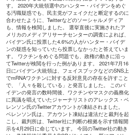
す。 2020年大統領選中のハンター・バイデンをめぐ
る汚職疑惑でも、民主党がフェイクだと断定するのに
合わせたように、Twitterなどのソーシャルメディア
も、情報を検閲しました。 選挙直後に実施されたア
メリカのメディアリサーチセンターの調査によれば、
バイデン氏に投票した4.6%の人がハンター・バイデ
ンの疑惑を知っていたら投票しなかったと答えていま
す。 ワクチンをめぐる問題でも、政権の動きに沿っ
てTwitterが検閲を行った例があります。 2021年7月16
日にバイデン大統領は、フェイスブックなどのSNS上
でmRNAワクチンに対する反対意見の存在を許すこと
で、「人々を殺している」と発言しました。 このバ
イデンの発言の数時間後、ワクチンやマスクの義務化
に異議を唱えていたジャーナリストのアレックス・ベ
レンソン氏のTwitterアカウントが凍結されました。
ベレンソン氏は、アカウント凍結は違法だと裁判を起
こし、裁判所は、Twitter社に判断の根拠を示す情報開
示を4月29日に命じています。 今回のTwitter社の動き