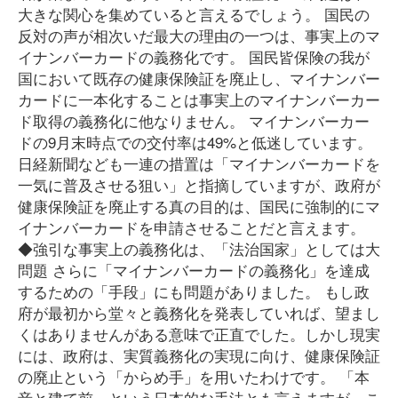
大きな関心を集めていると言えるでしょう。 国民の
反対の声が相次いだ最大の理由の一つは、事実上のマ
イナンバーカードの義務化です。 国民皆保険の我が
国において既存の健康保険証を廃止し、マイナンバー
カードに一本化することは事実上のマイナンバーカー
ド取得の義務化に他なりません。 マイナンバーカー
ドの9月末時点での交付率は49%と低迷しています。
日経新聞なども一連の措置は「マイナンバーカードを
一気に普及させる狙い」と指摘していますが、政府が
健康保険証を廃止する真の目的は、国民に強制的にマ
イナンバーカードを申請させることだと言えます。
◆強引な事実上の義務化は、「法治国家」としては大
問題 さらに「マイナンバーカードの義務化」を達成
するための「手段」にも問題がありました。 もし政
府が最初から堂々と義務化を発表していれば、望まし
くはありませんがある意味で正直でした。しかし現実
には、政府は、実質義務化の実現に向け、健康保険証
の廃止という「からめ手」を用いたわけです。 「本
音と建て前」という日本的な手法とも言えますが、こ