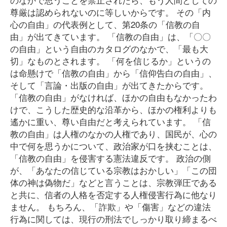
尊厳は認められないのに等しいからです。 その「内
心の自由」の代表例として、第20条の「信教の自
由」が出てきています。 「信教の自由」は、「〇〇
の自由」という自由のカタログのなかで、「最も大
切」なものとされます。 「何を信じるか」というの
は命懸けで「信教の自由」から「信仰告白の自由」、
そして「言論・出版の自由」が出てきたからです。
「信教の自由」がなければ、ほかの自由もなかったわ
けで、こうした歴史的な沿革から、ほかの権利よりも
遙かに重い、尊い自由だと考えられています。 「信
教の自由」は人権のなかの人権であり、国民が、心の
中で何を思うかについて、政治家が口を挟むことは、
「信教の自由」を侵害する憲法違反です。 政治の側
が、「あなたの信じている宗教はおかしい」「この団
体の神は偽物だ」などと言うことは、宗教弾圧である
と共に、信者の人格を否定する人権侵害行為に他なり
ません。 もちろん、「詐欺」や「傷害」などの違法
行為に関しては、現行の刑法でしっかり取り締まるべ