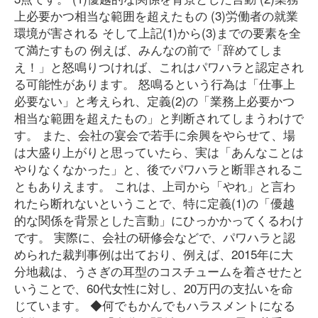
上必要かつ相当な範囲を超えたもの (3)労働者の就業
環境が害される そして上記(1)から(3)までの要素を全
て満たすもの 例えば、みんなの前で「辞めてしま
え！」と怒鳴りつければ、これはパワハラと認定され
る可能性があります。 怒鳴るという行為は「仕事上
必要ない」と考えられ、定義(2)の「業務上必要かつ
相当な範囲を超えたもの」と判断されてしまうわけで
す。 また、会社の宴会で若手に余興をやらせて、場
は大盛り上がりと思っていたら、実は「あんなことは
やりなくなかった」と、後でパワハラと断罪されるこ
ともありえます。 これは、上司から「やれ」と言わ
れたら断れないということで、特に定義(1)の「優越
的な関係を背景とした言動」にひっかかってくるわけ
です。 実際に、会社の研修会などで、パワハラと認
められた裁判事例は出ており、例えば、2015年に大
分地裁は、うさぎの耳型のコスチュームを着させたと
いうことで、60代女性に対し、20万円の支払いを命
じています。 ◆何でもかんでもハラスメントになる