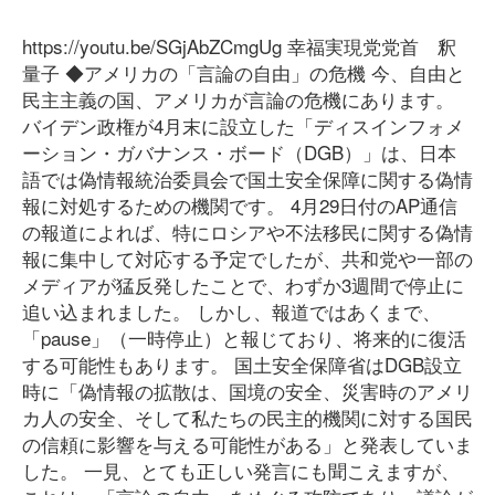
https://youtu.be/SGjAbZCmgUg 幸福実現党党首 釈
量子 ◆アメリカの「言論の自由」の危機 今、自由と
民主主義の国、アメリカが言論の危機にあります。
バイデン政権が4月末に設立した「ディスインフォメ
ーション・ガバナンス・ボード（DGB）」は、日本
語では偽情報統治委員会で国土安全保障に関する偽情
報に対処するための機関です。 4月29日付のAP通信
の報道によれば、特にロシアや不法移民に関する偽情
報に集中して対応する予定でしたが、共和党や一部の
メディアが猛反発したことで、わずか3週間で停止に
追い込まれました。 しかし、報道ではあくまで、
「pause」（一時停止）と報じており、将来的に復活
する可能性もあります。 国土安全保障省はDGB設立
時に「偽情報の拡散は、国境の安全、災害時のアメリ
カ人の安全、そして私たちの民主的機関に対する国民
の信頼に影響を与える可能性がある」と発表していま
した。 一見、とても正しい発言にも聞こえますが、