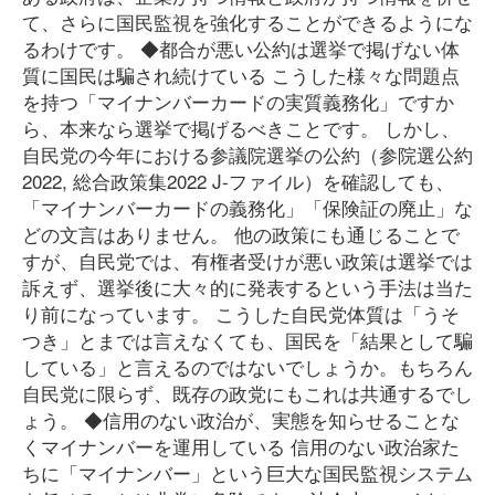
て、さらに国民監視を強化することができるようにな
るわけです。 ◆都合が悪い公約は選挙で掲げない体
質に国民は騙され続けている こうした様々な問題点
を持つ「マイナンバーカードの実質義務化」ですか
ら、本来なら選挙で掲げるべきことです。 しかし、
自民党の今年における参議院選挙の公約（参院選公約
2022, 総合政策集2022 J-ファイル）を確認しても、
「マイナンバーカードの義務化」「保険証の廃止」な
どの文言はありません。 他の政策にも通じることで
すが、自民党では、有権者受けが悪い政策は選挙では
訴えず、選挙後に大々的に発表するという手法は当た
り前になっています。 こうした自民党体質は「うそ
つき」とまでは言えなくても、国民を「結果として騙
している」と言えるのではないでしょうか。もちろん
自民党に限らず、既存の政党にもこれは共通するでし
ょう。 ◆信用のない政治が、実態を知らせることな
くマイナンバーを運用している 信用のない政治家た
ちに「マイナンバー」という巨大な国民監視システム