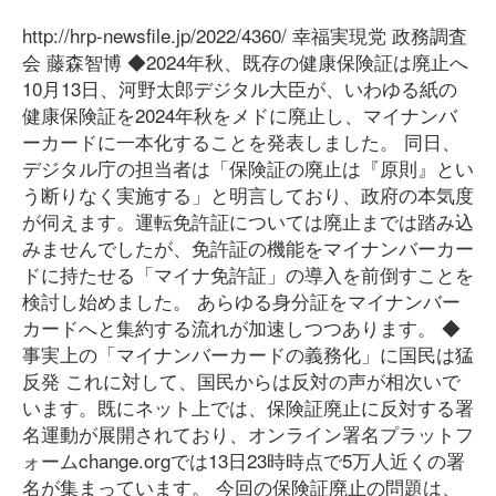
http://hrp-newsfile.jp/2022/4360/ 幸福実現党 政務調査
会 藤森智博 ◆2024年秋、既存の健康保険証は廃止へ
10月13日、河野太郎デジタル大臣が、いわゆる紙の
健康保険証を2024年秋をメドに廃止し、マイナンバ
ーカードに一本化することを発表しました。 同日、
デジタル庁の担当者は「保険証の廃止は『原則』とい
う断りなく実施する」と明言しており、政府の本気度
が伺えます。運転免許証については廃止までは踏み込
みませんでしたが、免許証の機能をマイナンバーカー
ドに持たせる「マイナ免許証」の導入を前倒すことを
検討し始めました。 あらゆる身分証をマイナンバー
カードへと集約する流れが加速しつつあります。 ◆
事実上の「マイナンバーカードの義務化」に国民は猛
反発 これに対して、国民からは反対の声が相次いで
います。既にネット上では、保険証廃止に反対する署
名運動が展開されており、オンライン署名プラットフ
ォームchange.orgでは13日23時時点で5万人近くの署
名が集まっています。 今回の保険証廃止の問題は、