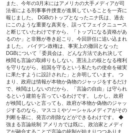
また、今年の3月末にはアメリカの大手メディアが司
法省による刑事事件捜査が進展していることを一斉に
報じました。 DGBのトップとなったニナ氏は、過去
にこのような重要な真実を、誤ってフェイクニュース
と断じていたわけですから、「トップになる資格があ
るのか」と非難が巻き起こり、今回辞任に追い込まれ
ました。 バイデン政権は、事実上の撤回となった
DGBについて「委員会は、どんな方法であれ決して
検閲も言論の取締りもしない。憲法上の核となる権利
を守りながら、祖国を守るという私たちの使命を確実
に果たすように設計された」と弁明しています。 つ
まり、政府は情報が本物か偽物のジャッジをするだけ
で、検閲はしないのだから、「言論の自由」は守られ
るという建前を言っているわけです。 しかし、政府
が検閲しないと言っても、政府が本物か偽物のジャッ
ジするのなら、マスコミやソーシャルメディアがその
判断を基に、発言の削除などができるわけです。 ◆
強まる言論統制 アメリカでは既に、政治家とメディ
アが融合することで言論の統制が始まりつつありま