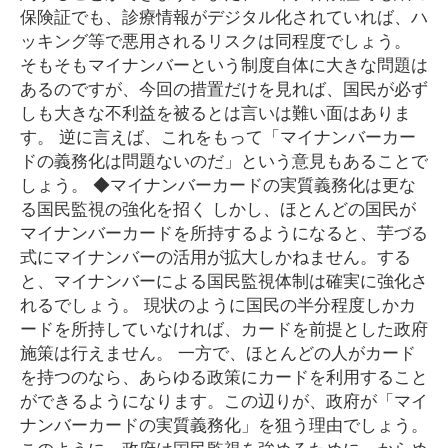
保険証でも、診療情報がデジタル化されていれば、ハ
ッキング等で悪用されるリスクは同程度でしょう。
そもそもマイナンバーという制度自体に大きな問題は
あるのですが、今回の措置だけを見れば、国民が必ず
しも大きな不利益を被るとは言いは難い面はありま
す。 逆に言えば、これをもって「マイナンバーカー
ドの義務化は問題ないのだ」という意見もあることで
しょう。 ◆マイナンバーカードの実質義務化は更な
る国民監視の強化を招く しかし、ほとんどの国民が
マイナンバーカードを所持するようになると、芋づる
式にマイナンバーの活用が拡大しかねません。する
と、マイナンバーによる国民監視体制は確実に強化さ
れるでしょう。 現状のように国民の半分程度しかカ
ードを所持していなければ、カードを前提とした政府
施策は行えません。 一方で、ほとんどの人がカード
を持つのなら、あらゆる政策にカードを利用すること
ができるようになります。この辺りが、政府が「マイ
ナンバーカードの実質義務化」を狙う理由でしょう。
このように、政府は国民監視を強めるために、からめ