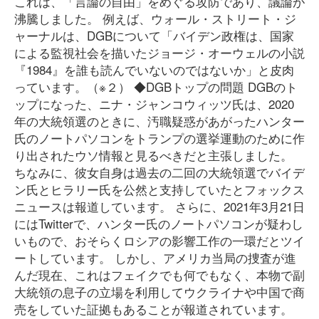
これは、「言論の自由」をめぐる攻防であり、議論が
沸騰しました。 例えば、ウォール・ストリート・ジ
ャーナルは、DGBについて「バイデン政権は、国家
による監視社会を描いたジョージ・オーウェルの小説
『1984』を誰も読んでいないのではないか」と皮肉
っています。（※２） ◆DGBトップの問題 DGBのト
ップになった、ニナ・ジャンコウィッツ氏は、2020
年の大統領選のときに、汚職疑惑があがったハンター
氏のノートパソコンをトランプの選挙運動のために作
り出されたウソ情報と見るべきだと主張しました。
ちなみに、彼女自身は過去の二回の大統領選でバイデ
ン氏とヒラリー氏を公然と支持していたとフォックス
ニュースは報道しています。 さらに、2021年3月21日
にはTwitterで、ハンター氏のノートパソコンが疑わし
いもので、おそらくロシアの影響工作の一環だとツイ
ートしています。 しかし、アメリカ当局の捜査が進
んだ現在、これはフェイクでも何でもなく、本物で副
大統領の息子の立場を利用してウクライナや中国で商
売をしていた証拠もあることが報道されています。