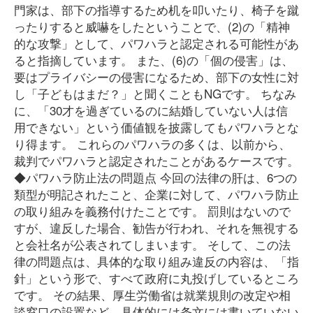
門家は、部下の指導するため机を叩いたり、椅子を蹴
ったりすると威嚇をしたということで、(2)の「精神
的な攻撃」として、パワハラと認定される可能性があ
ると指摘しています。 また、(6)の「個の侵害」は、
要はプライバシーの侵害になるため、部下の女性に対
し「子どもはまだ？」と聞くこともNGです。 ちなみ
に、「30才を過ぎているのに結婚していない人は信
用できない」という価値観を披露してもパワハラとな
り得ます。 これらのパワハラの多くは、以前から、
裁判でパワハラと認定されたことがあるケースです。
◆パワハラ防止法の問題点 今回の法律の肝は、6つの
類型が明記されたこと、企業に対して、パワハラ防止
の取り組みを義務付けたことです。 罰則はないので
すが、違反した場合、勧告が行われ、それを無視する
と会社名が公表されてしまいます。 そして、この法
律の問題点は、具体的な取り組み違反の内容は、「指
針」という形で、すべて政府に丸投げしているところ
です。 その結果、厚生労働省は就業規則の改定や相
談窓口の設置など、具体的には条文には書いていない