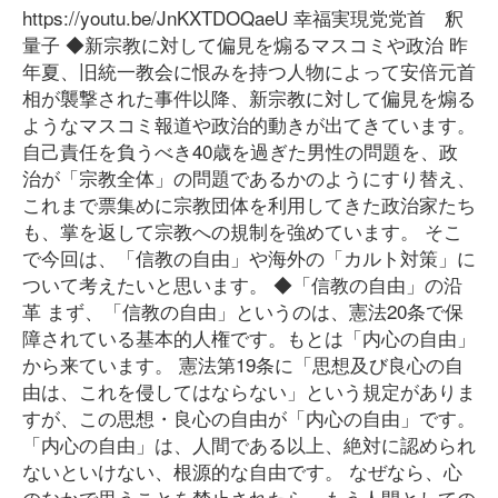
https://youtu.be/JnKXTDOQaeU 幸福実現党党首 釈
量子 ◆新宗教に対して偏見を煽るマスコミや政治 昨
年夏、旧統一教会に恨みを持つ人物によって安倍元首
相が襲撃された事件以降、新宗教に対して偏見を煽る
ようなマスコミ報道や政治的動きが出てきています。
自己責任を負うべき40歳を過ぎた男性の問題を、政
治が「宗教全体」の問題であるかのようにすり替え、
これまで票集めに宗教団体を利用してきた政治家たち
も、掌を返して宗教への規制を強めています。 そこ
で今回は、「信教の自由」や海外の「カルト対策」に
ついて考えたいと思います。 ◆「信教の自由」の沿
革 まず、「信教の自由」というのは、憲法20条で保
障されている基本的人権です。もとは「内心の自由」
から来ています。 憲法第19条に「思想及び良心の自
由は、これを侵してはならない」という規定がありま
すが、この思想・良心の自由が「内心の自由」です。
「内心の自由」は、人間である以上、絶対に認められ
ないといけない、根源的な自由です。 なぜなら、心
のなかで思うことを禁止されたら、もう人間としての