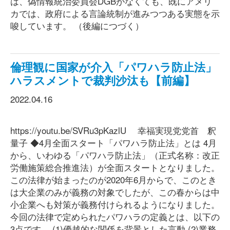
は、偽情報統治委員会DGBがなくても、既にアメリ
カでは、政府による言論統制が進みつつある実態を示
唆しています。 （後編につづく）
倫理観に国家が介入「パワハラ防止法」
ハラスメントで裁判沙汰も【前編】
2022.04.16
https://youtu.be/SVRu3pKazlU 幸福実現党党首 釈
量子 ◆4月全面スタート「パワハラ防止法」とは 4月
から、いわゆる「パワハラ防止法」（正式名称：改正
労働施策総合推進法）が全面スタートとなりました。
この法律が始まったのが2020年6月からで、このとき
は大企業のみが義務の対象でしたが、この春からは中
小企業へも対策が義務付けられるようになりました。
今回の法律で定められたパワハラの定義とは、以下の
3点です。 (1)優越的な関係を背景とした言動 (2)業務