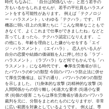
時代 ちなみに、「自分は関係ないか」と思う若手の
方もいるかもしれませんが、若手の平社員もハラスメ
ントをする可能性があります。 例えば「テクノロジ
ー・ハラスメント」いわゆる「テクハラ」です。 IT
機器に弱い目上の先輩たちに「こんな簡単なこともで
きなくて、よくこれまで仕事ができましたね」などと
言ってしまったら、テクハラ認定になりえます。 こ
の他にも、年齢を理由とした嫌がらせをする「エイ
ジ・ハラスメント」（エイハラ）。 恋人がいる人が
自分の恋愛や結婚の価値観を人に押し付ける「ラブ・
ハラスメント」（ラブハラ）など何でもかんでも「ハ
ラスメント」になる時代です。 ◆厚生労働省が示し
たパワハラの6つの類型 今回のパワハラ防止法に併せ
て厚生労働省は、以下の通り、パワハラの6つの類型
を示しました。 (1)身体的な攻撃 (2)精神的な攻撃 (3)
人間関係からの切り離し (4)過大な要求 (5)過小な要
求 (6)個の侵害 こちらは厚生労働省が過去のパワハラ
裁判を元に、分類をまとめたものになりますが、非常
に広い範囲を対象としているようです。 例えば、専