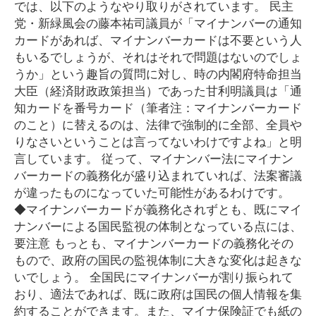
では、以下のようなやり取りがされています。 民主
党・新緑風会の藤本祐司議員が「マイナンバーの通知
カードがあれば、マイナンバーカードは不要という人
もいるでしょうが、それはそれで問題はないのでしょ
うか」という趣旨の質問に対し、時の内閣府特命担当
大臣（経済財政政策担当）であった甘利明議員は「通
知カードを番号カード（筆者注：マイナンバーカード
のこと）に替えるのは、法律で強制的に全部、全員や
りなさいということは言ってないわけですよね」と明
言しています。 従って、マイナンバー法にマイナン
バーカードの義務化が盛り込まれていれば、法案審議
が違ったものになっていた可能性があるわけです。
◆マイナンバーカードが義務化されずとも、既にマイ
ナンバーによる国民監視の体制となっている点には、
要注意 もっとも、マイナンバーカードの義務化その
もので、政府の国民の監視体制に大きな変化は起きな
いでしょう。 全国民にマイナンバーが割り振られて
おり、適法であれば、既に政府は国民の個人情報を集
約することができます。また、マイナ保険証でも紙の