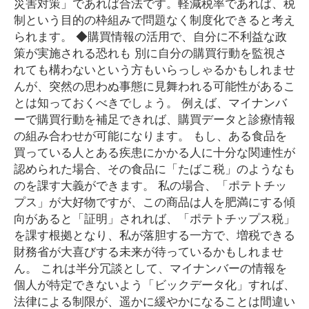
災害対策」であれば合法です。軽減税率であれば、税
制という目的の枠組みで問題なく制度化できると考え
られます。 ◆購買情報の活用で、自分に不利益な政
策が実施される恐れも 別に自分の購買行動を監視さ
れても構わないという方もいらっしゃるかもしれませ
んが、突然の思わぬ事態に見舞われる可能性があるこ
とは知っておくべきでしょう。 例えば、マイナンバ
ーで購買行動を補足できれば、購買データと診療情報
の組み合わせが可能になります。 もし、ある食品を
買っている人とある疾患にかかる人に十分な関連性が
認められた場合、その食品に「たばこ税」のようなも
のを課す大義ができます。 私の場合、「ポテトチッ
プス」が大好物ですが、この商品は人を肥満にする傾
向があると「証明」されれば、「ポテトチップス税」
を課す根拠となり、私が落胆する一方で、増税できる
財務省が大喜びする未来が待っているかもしれませ
ん。 これは半分冗談として、マイナンバーの情報を
個人が特定できないよう「ビックデータ化」すれば、
法律による制限が、遥かに緩やかになることは間違い