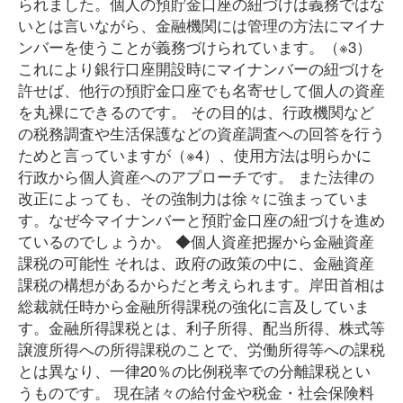
られました。個人の預貯金口座の紐づけは義務ではな
いとは言いながら、金融機関には管理の方法にマイナ
ンバーを使うことが義務づけられています。（※3）
これにより銀行口座開設時にマイナンバーの紐づけを
許せば、他行の預貯金口座でも名寄せして個人の資産
を丸裸にできるのです。 その目的は、行政機関など
の税務調査や生活保護などの資産調査への回答を行う
ためと言っていますが（※4）、使用方法は明らかに
行政から個人資産へのアプローチです。 また法律の
改正によっても、その強制力は徐々に強まっていま
す。なぜ今マイナンバーと預貯金口座の紐づけを進め
ているのでしょうか。 ◆個人資産把握から金融資産
課税の可能性 それは、政府の政策の中に、金融資産
課税の構想があるからだと考えられます。岸田首相は
総裁就任時から金融所得課税の強化に言及していま
す。金融所得課税とは、利子所得、配当所得、株式等
譲渡所得への所得課税のことで、労働所得等への課税
とは異なり、一律20％の比例税率での分離課税とい
うものです。 現在諸々の給付金や税金・社会保険料