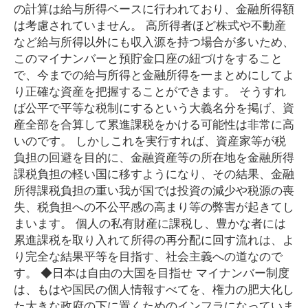
の計算は給与所得ベースに行われており、金融所得額
は考慮されていません。 高所得者ほど株式や不動産
など給与所得以外にも収入源を持つ場合が多いため、
このマイナンバーと預貯金口座の紐づけをすること
で、今までの給与所得と金融所得を一まとめにしてよ
り正確な資産を把握することができます。 そうすれ
ば公平で平等な税制にするという大義名分を掲げ、資
産全部を合算して累進課税をかける可能性は非常に高
いのです。 しかしこれを実行すれば、資産家等が税
負担の回避を目的に、金融資産等の所在地を金融所得
課税負担の軽い国に移すようになり、その結果、金融
所得課税負担の重い我が国では投資の減少や税源の喪
失、税負担への不公平感の高まり等の弊害が起きてし
まいます。 個人の私有財産に課税し、豊かな者には
累進課税を取り入れて所得の再分配に回す流れは、よ
り完全な結果平等を目指す、社会主義への道なので
す。 ◆日本は自由の大国を目指せ マイナンバー制度
は、もはや国民の個人情報すべてを、権力の肥大化し
た大きな政府の下に置くためのインフラになっていま