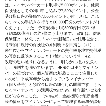
は、マイナンバーカード取得で5,000ポイント。健康
保険証としての利用申し込みで7,500ポイント。公金
受け取口座の登録で7,500ポイントが付与され、これ
らすべての手続きを行うと20,000円分のポイントがも
らえます。 また、予算規模は1兆8000億円で第1弾
（約2500億円）の約7倍にも上ります。 政府は、健康
保険証と一体化した「マイナ保険証」の利用推進で、
将来的に現行の保険証の原則廃止を目指し（※1）、
来年度からマイナンバーカードの交付率を地方交付税
の算定に反映させることも検討しています（※2）。
政府の思い通りになるように、明らかに権力を拡大
し、強制力を強めています。 ◆預金口座とマイナン
バーの紐づけで、個人資産は丸裸に ここで注目した
いのが、平成30年から始まっているマイナンバー
（個人番号）と預貯金口座の紐付けの問題です。さら
なるマイナンバーの活用拡大のため、昨年新たに法改
正がなされました。 その結果、金融機関は預貯金者
等の情報をマイナンバーによって管理する義務が課せ