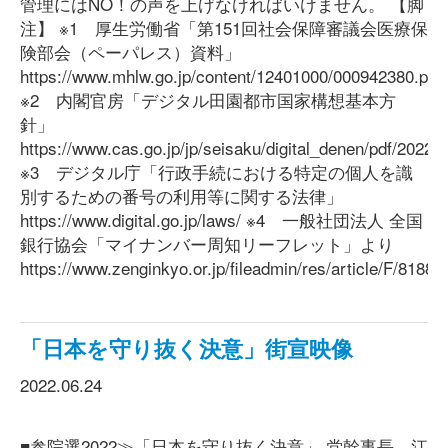
管理にはNO！の声を上げなければいけません。 【脚
注】 ※1 厚生労働省「第151回社会保障審議会医療保
険部会（ペーパレス）資料」
https://www.mhlw.go.jp/content/12401000/000942380.pdf
※2 内閣官房「デジタル田園都市国家構想基本方
針」
https://www.cas.go.jp/jp/seisaku/digital_denen/pdf/2022
※3 デジタル庁「行政手続における特定の個人を識
別するための番号の利用等に関する法律」
https://www.digital.go.jp/laws/ ※4 一般社団法人 全国
銀行協会「マイナンバー周知リーフレット」より
https://www.zenginkyo.or.jp/fileadmin/res/article/F/8188_l
「日本を守り抜く決意」街宣映像
2022.06.24
■参院選2022≫「日本を守り抜く決意」 党幹事長、江