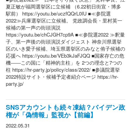
夏正敏が福岡選挙区に立候補 （6.22初日街宣・博多
駅前） https://youtu.be/uczfQQrL0IU ■≪参院選
2022≫兵庫選挙区に立候補。 党政調会長・里村英一
候補の第一声の街頭演説
https://youtu.be/chCJGH7cp9A ■≪参院選2022 ≫釈量
子、第一声後の街頭演説ダイジェスト 神奈川県選挙
区のいき愛子候補、埼玉県選挙区のみなと侑子候補の
応援へ https://youtu.be/VEb3kJaFJQQ ■国家存亡の危
機――この国に「精神的主柱」を 2つの理念と7つの
柱 https://hr-party.jp/policy/class/2022/ ■参議院選挙
2022特設サイト・候補予定者紹介ページ https://hr-
party.jp/
SNSアカウントも続々凍結？バイデン政
権が「偽情報」監視か【前編】
2022.05.31