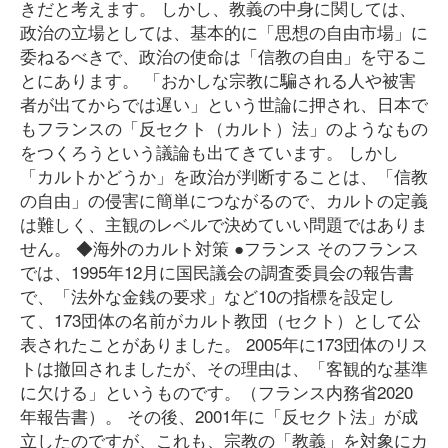
きだと考えます。 しかし、教義の中身に関しては、
政治の立場としては、基本的に「思想の自由市場」に
委ねるべきで、政治の使命は「信教の自由」を守るこ
とにあります。 「おかしな宗教に騙される人や被害
者が出てからでは遅い」という世論に押され、日本で
もフランスの「反セクト（カルト）法」のようなもの
をつくろうという議論も出てきています。 しかし
「カルトかどうか」を政治が判断することは、「信教
の自由」の侵害に簡単につながるので、カルトの定義
は難しく、主観のレベルで決めていい問題ではありま
せん。 ◆海外のカルト対策 ●フランス そのフランス
では、1995年12月に国民議会の調査委員会の報告書
で、「法外な金銭の要求」など10の指標を設定し
て、173団体の名前がカルト教団（セクト）として公
表されたことがありました。 2005年に173団体のリス
トは撤回されましたが、その理由は、「客観的な基準
に欠ける」というものです。（フランス内務省2020
年報告書）。 その後、2001年に「反セクト法」が成
立したのですが、これも、宗教の「教義」を対象にカ