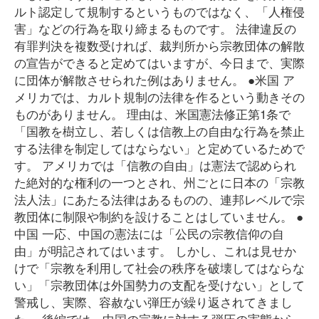
ルト認定して規制するというものではなく、「人権侵
害」などの行為を取り締まるものです。 法律違反の
有罪判決を複数受ければ、裁判所から宗教団体の解散
の宣告ができると定めてはいますが、今日まで、実際
に団体が解散させられた例はありません。 ●米国 ア
メリカでは、カルト規制の法律を作るという動きその
ものがありません。 理由は、米国憲法修正第1条で
「国教を樹立し、若しくは信教上の自由な行為を禁止
する法律を制定してはならない」と定めているためで
す。 アメリカでは「信教の自由」は憲法で認められ
た絶対的な権利の一つとされ、州ごとに日本の「宗教
法人法」にあたる法律はあるものの、連邦レベルで宗
教団体に制限や制約を設けることはしていません。 ●
中国 一応、中国の憲法には「公民の宗教信仰の自
由」が明記されてはいます。 しかし、これは見せか
けで「宗教を利用して社会の秩序を破壊してはならな
い」「宗教団体は外国勢力の支配を受けない」として
警戒し、実際、容赦ない弾圧が繰り返されてきまし
た。 後編では、中国の宗教に対する弾圧の実態から