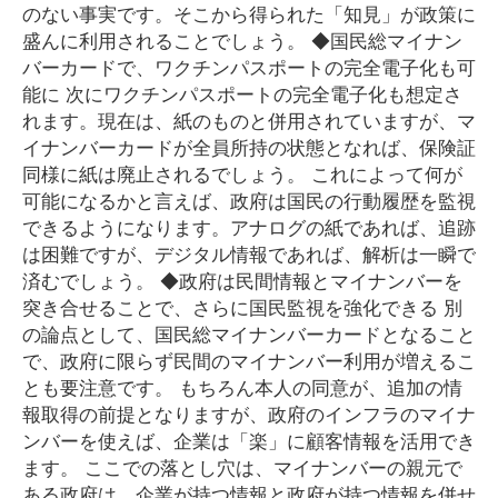
のない事実です。そこから得られた「知見」が政策に
盛んに利用されることでしょう。 ◆国民総マイナン
バーカードで、ワクチンパスポートの完全電子化も可
能に 次にワクチンパスポートの完全電子化も想定さ
れます。現在は、紙のものと併用されていますが、マ
イナンバーカードが全員所持の状態となれば、保険証
同様に紙は廃止されるでしょう。 これによって何が
可能になるかと言えば、政府は国民の行動履歴を監視
できるようになります。アナログの紙であれば、追跡
は困難ですが、デジタル情報であれば、解析は一瞬で
済むでしょう。 ◆政府は民間情報とマイナンバーを
突き合せることで、さらに国民監視を強化できる 別
の論点として、国民総マイナンバーカードとなること
で、政府に限らず民間のマイナンバー利用が増えるこ
とも要注意です。 もちろん本人の同意が、追加の情
報取得の前提となりますが、政府のインフラのマイナ
ンバーを使えば、企業は「楽」に顧客情報を活用でき
ます。 ここでの落とし穴は、マイナンバーの親元で
ある政府は、企業が持つ情報と政府が持つ情報を併せ