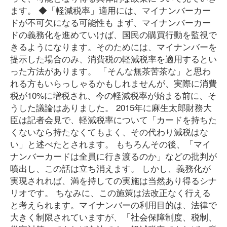
ます。 ◆「軽減税率」適用には、マイナンバーカー
ドが不可欠になる可能性も まず、マイナンバーカー
ドの義務化を進めていけば、国民の購買行動を監視で
きるようになります。そのためには、マイナンバーを
提示した場合のみ、消費税の軽減税率を適用するとい
った方法があります。 「そんな無茶苦茶な」と思わ
れる方もいらっしゃるかもしれませんが、実際に消費
税が10%に増税され、今の軽減税率が始まる前に、そ
うした議論はありました。 2015年に麻生太郎財務大
臣は記者会見で、軽減税率について「カードを持ちた
くないなら持たなくてもよく、その代わり減税はな
い」と述べたとされます。 もちろんその後、「マイ
ナンバーカードは全員に行き渡るのか」などの批判が
噴出し、この話は立ち消えます。 しかし、義務化が
実現されれば、満を持しての実施は当然あり得るシナ
リオです。 ちなみに、この施策は法改正なく行える
と考えられます。マイナンバーの利用目的は、法律で
大きく制限されていますが、「社会保障制度、税制、