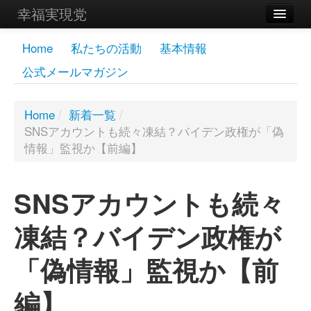
幸福実現党
メンバーズページ
Home
私たちの活動
基本情報
公式メールマガジン
党員
寄付
Home
/
新着一覧
/
SNSアカウントも続々凍結？バイデン政権が「偽
お問い合わせ
情報」監視か【前編】
幸福の科学グループ
SNSアカウントも続々
凍結？バイデン政権が
「偽情報」監視か【前
編】