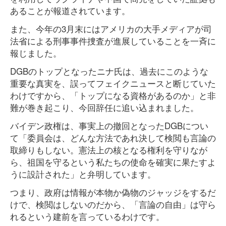
あることが報道されています。
また、今年の3月末にはアメリカの大手メディアが司
法省による刑事事件捜査が進展していることを一斉に
報じました。
DGBのトップとなったニナ氏は、過去にこのような
重要な真実を、誤ってフェイクニュースと断じていた
わけですから、「トップになる資格があるのか」と非
難が巻き起こり、今回辞任に追い込まれました。
バイデン政権は、事実上の撤回となったDGBについ
て「委員会は、どんな方法であれ決して検閲も言論の
取締りもしない。憲法上の核となる権利を守りなが
ら、祖国を守るという私たちの使命を確実に果たすよ
うに設計された」と弁明しています。
つまり、政府は情報が本物か偽物のジャッジをするだ
けで、検閲はしないのだから、「言論の自由」は守ら
れるという建前を言っているわけです。