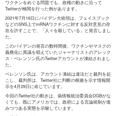
ワクチンをめぐる問題でも、政権の動きに沿って
Twitterが検閲を行った例があります。
2021年7月16日にバイデン大統領は、フェイスブック
などのSNS上でmRNAワクチンに対する反対意見の存
在を許すことで、「人々を殺している」と発言しまし
た。
このバイデンの発言の数時間後、ワクチンやマスクの
義務化に異議を唱えていたジャーナリストのアレック
ス・ベレンソン氏のTwitterアカウントが凍結されまし
た。
ベレンソン氏は、アカウント凍結は違法だと裁判を起
こし、裁判所は、Twitter社に判断の根拠を示す情報開
示を4月29日に命じています。
今回のTwitter社の動きは、偽情報統治委員会DGBがな
くても、既にアメリカでは、政府による言論統制が進
みつつある実態を示唆しています。