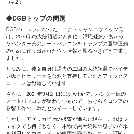
（※２）
◆DGBトップの問題
DGBのトップになった、ニナ・ジャンコウィッツ氏
は、2020年の大統領選のときに、汚職疑惑があがっ
たハンター氏のノートパソコンをトランプの選挙運動
のために作り出されたウソ情報と見るべきだと主張し
ました。
ちなみに、彼女自身は過去の二回の大統領選でバイデ
ン氏とヒラリー氏を公然と支持していたとフォックス
ニュースは報道しています。
さらに、2021年3月21日にはTwitterで、ハンター氏の
ノートパソコンが疑わしいもので、おそらくロシアの
影響工作の一環だとツイートしています。
しかし、アメリカ当局の捜査が進んだ現在、これはフ
ェイクでも何でもなく、本物で副大統領の息子の立場
を利用してウクライナや中国で商売をしていた証拠も