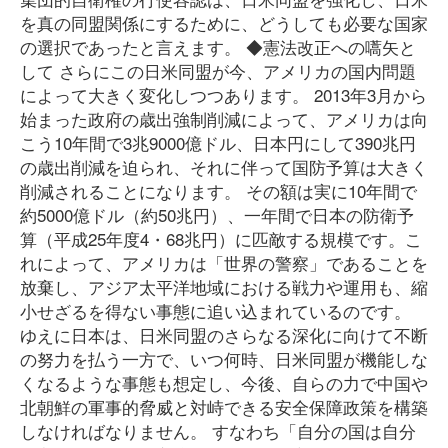
を真の同盟関係にするために、どうしても必要な国家
の選択であったと言えます。 ◆憲法改正への嚆矢と
して さらにこの日米同盟が今、アメリカの国内問題
によって大きく変化しつつあります。 2013年3月から
始まった政府の歳出強制削減によって、アメリカは向
こう10年間で3兆9000億ドル、日本円にして390兆円
の歳出削減を迫られ、それに伴って国防予算は大きく
削減されることになります。 その額は実に10年間で
約5000億ドル（約50兆円）、一年間で日本の防衛予
算（平成25年度4・68兆円）に匹敵する規模です。こ
れによって、アメリカは「世界の警察」であることを
放棄し、アジア太平洋地域における戦力や運用も、縮
小せざるを得ない事態に追い込まれているのです。
ゆえに日本は、日米同盟のさらなる深化に向けて不断
の努力を払う一方で、いつ何時、日米同盟が機能しな
くなるような事態も想定し、今後、自らの力で中国や
北朝鮮の軍事的脅威と対峙できる安全保障政策を構築
しなければなりません。 すなわち「自分の国は自分