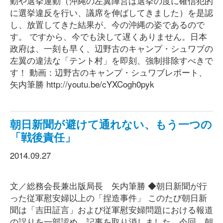
動や選挙運動（沖縄の左翼陣営は選挙の度に確信犯的
に選挙違反を行い、議席を伸ばしてきました）を是認
し、放置してきた結果が、今の沖縄の姿であるので
す。 ですから、今でも決して遅くありません。日本
政府は、一刻も早く、辺野古のキャンプ・シュワブの
左翼の違法な「テント村」を即刻、強制排除すべきで
す！ 動画：辺野古のキャンプ・シュワブレポート、
矢内筆勝 http://youtu.be/cYXCogh0pyk
朝日新聞が避けて通れない、もう一つの
「戦後責任」
2014.09.27
文／総務会長兼出版局長 矢内筆勝 ◆朝日新聞が行
った従軍慰安婦以上の「捏造事件」 このたび朝日新
聞は「吉田証言」および従軍慰安婦問題における報道
の誤りを一部認め、記事を取り消しました。今回、朝