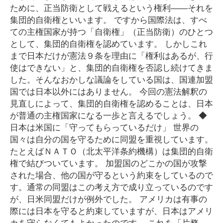
ために、正当防衛として戦えるという権利――それを
集団的自衛権といいます。 ですから国際法は、すべ
ての主権国家が持つ「自衛権」（正当防衛）のひとつ
として、集団的自衛権を認めています。 しかしこれ
まで日本だけが憲法９条を理由に「権利はあるが、行
使はできない」と、集団的自衛権を否認し続けてきま
した。そんなおかしな議論をしている国は、国連加盟
国では日本以外にはありません。 今回の憲法解釈の
見直しによって、集団的自衛権を認めることは、日本
が普通の主権国家になる一歩と言えるでしょう。 ◆
日本は米国に「守ってもらっているだけ」 世界の
国々は自分の国を守るために同盟を重視しています。
たとえばＮＡＴＯ（北太平洋条約機構）は集団的自衛
権で結びついています。 加盟国のどこかの国が攻撃
された場合、他の国が守るという約束をしているので
す。通常の同盟はこの考え方で成り立っているのです
が、日米同盟だけが例外でした。 アメリカは有事の
際には日本を守ると約束していますが、日本はアメリ
カを守らなくてもよかったのです。 これを「片務