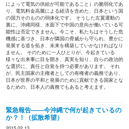
によって電気の供給が可能であること）の脆弱化であ
り、電気料金高騰による経済を含めた、日本という国
の国力そのものの弱体化です。 そうした左翼運動の
裏に、沖縄同様、水面下で中国の意向が働いている可
能性は否定できません。今こそ、私たちはそうした危
機感に基づき、日本が隣国の脅威から守られ、豊かに
発展する道を拓き、未来を構築していかなければなり
ません。 そのために一人ひとりが、今起きている
様々な出来事に目を開き、真実を知り、自らの政治的
な選択に、責任と自覚を持つ必要があります。 それ
が、民主国家の主権者としての有権者の義務であり、
日本が世界の平和と発展のために貢献できる国家とな
るための、日本人の責務でもあると考えます。
緊急報告――今沖縄で何が起きているの
か？！（拡散希望）
2015.02.13