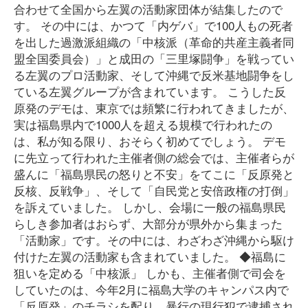
合わせて全国から左翼の活動家団体が結集したので
す。 その中には、かつて「内ゲバ」で100人もの死者
を出した過激派組織の「中核派（革命的共産主義者同
盟全国委員会）」と成田の「三里塚闘争」を戦ってい
る左翼のプロ活動家、そして沖縄で反米基地闘争をし
ている左翼グループが含まれています。 こうした反
原発のデモは、東京では頻繁に行われてきましたが、
実は福島県内で1000人を超える規模で行われたの
は、私が知る限り、おそらく初めてでしょう。 デモ
に先立って行われた主催者側の総会では、主催者らが
盛んに「福島県民の怒りと不安」をてこに「反原発と
反核、反戦争」、そして「自民党と安倍政権の打倒」
を訴えていました。 しかし、会場に一般の福島県民
らしき参加者はおらず、大部分が県外から集まった
「活動家」です。その中には、わざわざ沖縄から駆け
付けた左翼の活動家も含まれていました。 ◆福島に
狙いを定める「中核派」 しかも、主催者側で司会を
していたのは、今年2月に福島大学のキャンパス内で
「反原発」のチラシを配り、暴行の現行犯で逮捕され