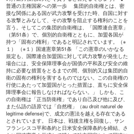
普通の主権国家への第一歩 集団的自衛権とは、密
接な関係にある国が武力攻撃を受けた時、自国に対す
る攻撃とみなして、その攻撃を阻止する権利のことを
言う。そしてこの集団的自衛権は、「国際連合憲章」
（第51条）で、個別的自衛権とともに、加盟各国が
持つ「固有の権利」であると明記されています。（※
１） （※１）国連憲章第51条 「この憲章のいかなる
規定も、国際連合加盟国に対して武力攻撃が発生した
場合には、安全保障理事会が国債の平和及び安全の維
持に必要な措置をとるまでの間、個別的又は集団的自
衛の固有の権利を害するものではない。この自衛権の
行使にあたって加盟国がとった措置は、直ちに安全保
障理事会に報告しなければならない。」 しかも、こ
の自衛権は「正当防衛権」であり自己及び他に及び、
また仏語の語原では「自然権」（au droit naturel de
legitime defense)で、成文の憲法を越える存在である
とされています。 日本は、戦後主権を回復し、サン
フランシスコ平和条約と日米安全保障条約を締結、さ