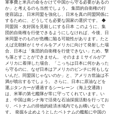
軍事費と米兵の命をかけて中国から守る必要があるの
か」と考えるのも当然でしょう。 集団的自衛権の行
使容認は、日米同盟を強化し、日米を真の同盟関係に
するために、どうしても必要な国家の選択です。 ◆
同盟国・友好国を見殺しにする日本 このように、集
団的自衛権を行使できるようにしなければ、今後、日
米同盟そのものが危機に陥る可能性があります。たと
えば北朝鮮がミサイルをアメリカに向けて発射した場
合、日本は「集団的自衛権を行使できない」ため、撃
ち落とすことができません。 そのままミサイルがア
メリカに着弾した場合、「こっちは日本に何かあった
ら守るのに、なぜ日本はアメリカのピンチに何もしな
いんだ。同盟国じゃないのか」と、アメリカ世論は不
満が噴出するでしょう。 さらに、日本に原油などを
運ぶタンカーが通過するシーレーン（海上交通路）
は、米軍の第七艦隊が常に守ってくれています。い
ま、中国は南シナ海で活発な石油採掘活動を行ってお
り、ベトナムの排他的経済水域内でもお構いなしで
す。 発掘を止めようとしたベトナムの艦船に中国の