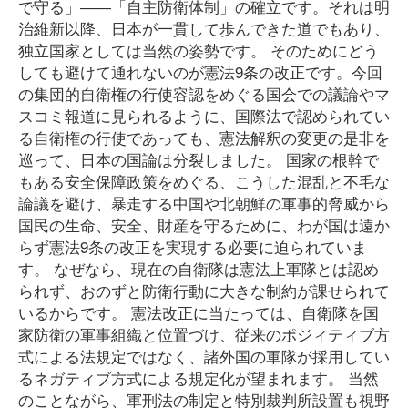
で守る」――「自主防衛体制」の確立です。それは明
治維新以降、日本が一貫して歩んできた道でもあり、
独立国家としては当然の姿勢です。 そのためにどう
しても避けて通れないのが憲法9条の改正です。今回
の集団的自衛権の行使容認をめぐる国会での議論やマ
スコミ報道に見られるように、国際法で認められてい
る自衛権の行使であっても、憲法解釈の変更の是非を
巡って、日本の国論は分裂しました。 国家の根幹で
もある安全保障政策をめぐる、こうした混乱と不毛な
論議を避け、暴走する中国や北朝鮮の軍事的脅威から
国民の生命、安全、財産を守るために、わが国は遠か
らず憲法9条の改正を実現する必要に迫られていま
す。 なぜなら、現在の自衛隊は憲法上軍隊とは認め
られず、おのずと防衛行動に大きな制約が課せられて
いるからです。 憲法改正に当たっては、自衛隊を国
家防衛の軍事組織と位置づけ、従来のポジィティブ方
式による法規定ではなく、諸外国の軍隊が採用してい
るネガティブ方式による規定化が望まれます。 当然
のことながら、軍刑法の制定と特別裁判所設置も視野