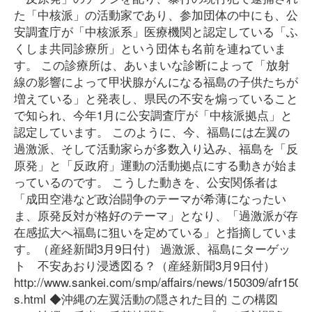
た「中核派」の活動家であり、参加団体の中にも、公
安調査庁が「中核派系」医療機関と認定している「ふ
くしま共同診療所」という団体も名前を連ねていま
す。 この診療所は、あいまいな診断によって「放射
線の影響によって甲状腺がんになる福島の子供たちが
増えている」と発表し、県民の不安を煽っていること
で知られ、今年1月に公安調査庁が「中核派拠点」と
認定しています。 このように、今、福島には左翼の
過激派、そして活動家らが多数入り込み、福島を「反
原発」と「反政府」運動の活動拠点にする動きが始ま
っているのです。 こうした動きを、公安関係者は
「成田空港など政治闘争のテーマが希薄になったい
ま、原発反対が格好のテーマ」となり、「過激派が存
在感拡大へ福島に狙いを定めている」と指摘していま
す。（産経新聞3月9日付） 過激派、福島にターゲッ
ト 不安あおり浸透図る？（産経新聞3月9日付）
http://www.sankei.com/smp/affairs/news/150309/afr1503
s.html ◆沖縄の左翼活動の隠された目的 この構図