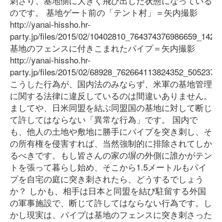
刺さり、基地側に大きく飛び出した状態になっている
のです。 基地ゲート前の「テント村」＝矢内撮影
http://yanai-hissho.hr-
party.jp/files/2015/02/10402810_764374376986659_142
基地のフェンスに付きこまれたパイプ＝矢内撮影
http://yanai-hissho.hr-
party.jp/files/2015/02/68928_762664113824352_5052373
こうした行為が、国内法のみならず、米軍の基地管理
に関する法律に違反しているのは間違いありません。
ましてや、日米同盟を結ぶ同盟国の基地に対して断じ
て許してはならない「異常な行為」です。 国内で
も、他人の土地や敷地に勝手にパイプを突き刺し、そ
の所有権を侵害すれば、当然強制的に排除されてしか
るべきです。もし皆さんの家の塀の外側に誰かがテン
トを張って暮らし始め、そこから1.5メートルもパイ
プを自宅の庭に突き刺されたら、どうするでしょう
か？ しかも、相手は日本と同盟を結び駐留する外国
の軍事施設で、断じて許してはならない行為です。し
かし現実は、パイプは基地のフェンスに突き刺さった