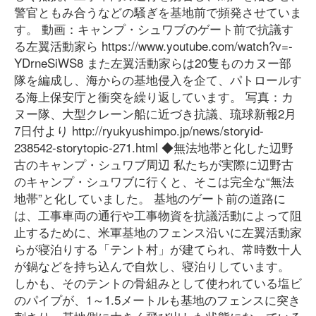
警官ともみ合うなどの騒ぎを基地前で頻発させていま
す。 動画：キャンプ・シュワブのゲート前で抗議す
る左翼活動家ら https://www.youtube.com/watch?v=-
YDrneSiWS8 また左翼活動家らは20隻ものカヌー部
隊を編成し、海からの基地侵入を企て、パトロールす
る海上保安庁と衝突を繰り返しています。 写真：カ
ヌー隊、大型クレーン船に近づき抗議、琉球新報2月
7日付より http://ryukyushimpo.jp/news/storyid-
238542-storytopic-271.html ◆無法地帯と化した辺野
古のキャンプ・シュワブ周辺 私たちが実際に辺野古
のキャンプ・シュワブに行くと、そこは完全な“無法
地帯”と化していました。 基地のゲート前の道路に
は、工事車両の通行や工事物資を抗議活動によって阻
止するために、米軍基地のフェンス沿いに左翼活動家
らが寝泊りする「テント村」が建てられ、常時数十人
が鍋などを持ち込んで自炊し、寝泊りしています。
しかも、そのテントの骨組みとして使われている塩ビ
のパイプが、1～1.5メートルも基地のフェンスに突き