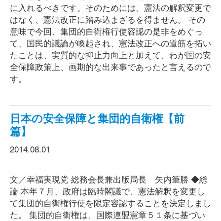
に入れるべきです。そのためには、憲法の解釈変更で
はなく、憲法改正に踏み込まざるを得ません。 その
意味で今回、集団的自衛権行使容認の是非をめぐっ
て、国民的議論が喚起され、憲法改正への道筋を拓い
たことは、実質的な抑止力向上と加えて、わが国の安
全保障政策上、画期的な出来事であったと言えるので
す。
日本の安全保障と集団的自衛権【前
篇】
2014.08.01
文／幸福実現党 総務会長兼出版局長 矢内筆勝 ◆総
論 本年７月、政府は臨時閣議で、憲法解釈を変更し
て集団的自衛権行使を限定容認することを決定しまし
た。 集団的自衛権は、国際連盟憲章５１条に基づい