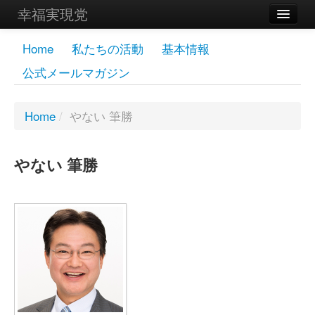
幸福実現党
メンバーズページ
Home
私たちの活動
基本情報
公式メールマガジン
党員
寄付
Home
/
やない 筆勝
お問い合わせ
やない 筆勝
幸福の科学グループ