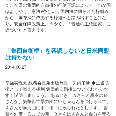
で、今回の集団的自衛権の行使容認によって、わが国
はようやく、憲法9条という国内法に縛られた枠組み
から、国際法に依拠する枠組へと踏み出すことにな
り、安全保障政策上ようやく、「普通の主権国家」に
近づいたと言えます。
「集団自衛権」を容認しないと日米同盟
は持たない
2014.06.27
幸福実現党 総務会長兼出版局長 矢内筆勝 ◆正当防
衛として戦える権利 集団的自衛権についてわかりや
すく説明しましょう。 あるとき、Ａさんと親友のＢ
さんが、繁華街で暴力団にいちゃもんをつけられて、
Ａさんが暴力団にボコボコに殴られたとします。 警
察が到着するまでの間、ＢさんはＡさんと自分を守る