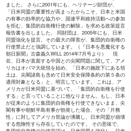
ました。 さらに2001年にも、ヘリテージ財団が、
「日米同盟の重要性が高まったからこそ、日本と米国
の有事の効率的な協力や、国連平和維持活動への参加
を拒む、集団的自衛権行使の解除」を求める政策提言
報告書を出しました。 同財団は、2005年にも、日米
同盟強化を提言。その最大の障害が、集団的自衛権の
行使禁止だと強調しています。（『日本を悪魔化する
朝日新聞』古森義久WILL 2014年7月号より） 現
在、日本が直面する中国との尖閣問題に関して、アメ
リカはオバマ大統領を始め、「日本の施政下にある領
土は、尖閣諸島も含めて日米安全保障条約の第５条の
適用対象となる」と、明言しています。 これは、ア
メリカが日米同盟に基づいて、「集団的自衛権を行使
する」と言っていることに他なりません。もし、日本
が従来のように集団的自衛権を行使できないまま、尖
閣有事や朝鮮半島有事が勃発した場合、その「片務
性」に対してアメリカ世論が沸騰し、日米同盟が崩壊
する危険性すら存在していたのです。 その意味で、
集団的自衛権の行使容認は、日米同盟を強化し、日米