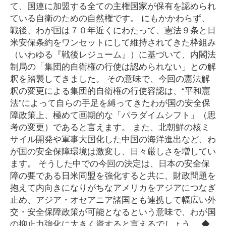
て、国連に加盟する全ての主権国家が保有を認められ
ている自衛のための自然権です。 にもかかわらず、
戦後、わが国は７０年近くにわたって、憲法９条と日
米安保条約をワンセットにして維持されてきた枠組み
（いわゆる『戦後レジューム』）に基づいて、内閣法
制局の「集団的自衛権の行使は認められない」との解
釈を踏襲してきました。 その意味で、今回の憲法解
釈の変更による集団的自衛権の行使容認は、“平和憲
法”によって自らの手足を縛ってきたわが国の安全保
障政策上、極めて画期的な「パラダイムシフト」（思
考の変更）であると言えます。 また、北朝鮮の核ミ
サイル開発や軍事大国化した中国の海洋進出など、わ
が国の安全保障環境は激変し、日々厳しさを増してい
ます。 そうした中での今回の決定は、日本の安全保
障の要である日米同盟を強化すると共に、財政問題を
抱えて内向きになりがちなアメリカをアジアにつなぎ
止め、アジア・オセアニア諸国とも連携して幅広い外
交・安全保障政策が可能となるという意味で、わが国
の抑止力強化に大きく資すると言えるでしょう。 ◆