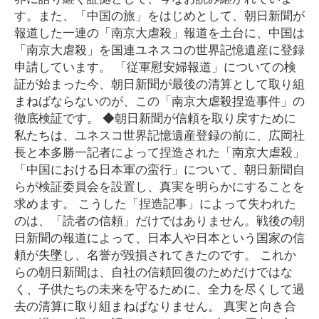
す。また、「中国の旅」をはじめとして、朝日新聞が
報道した一連の「南京大虐殺」報道を土台に、中国は
「南京大虐殺」を国連ユネスコの世界記憶遺産に登録
申請しています。 「従軍慰安婦報道」についての検
証が始まった今、朝日新聞が最後の清算として取り組
まねばならないのが、この「南京大虐殺捏造事件」の
徹底検証です。 ◆朝日新聞が信頼を取り戻すために
私たちは、ユネスコ世界記憶遺産登録の前に、広岡社
長と本多勝一記者によって捏造された「南京大虐殺」
「中国における日本軍の蛮行」について、朝日新聞自
らが検証委員会を設置し、真実を明らかにすることを
求めます。 こうした「捏造記事」によって失われた
のは、「読者の信頼」だけではありません。戦後の朝
日新聞の報道によって、日本人や日本という国家の信
頼が失墜し、名誉が毀損されてきたのです。 これか
らの朝日新聞は、自社の信頼回復のためだけではな
く、子供たちの未来を守るために、全力を尽くして過
去の清算に取り組まねばなりません。 真実と向き合