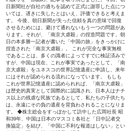
日新聞社が自社の過ちを認めて正式に謝罪した点につ
いては、遅きに失したとはいえ、評価できると考えま
す。 今後、朝日新聞が失った信頼を真の意味で回復
させるためには、避けて通れないもう一つの問題があ
ります。それが、「南京大虐殺」の捏造問題です。朝
日の本多勝一記者が書いた「中国の旅」をきっかけに
捏造された「南京大虐殺」。 これが完全な事実無根
であることは、多くの識者によってすでに検証済みで
すが、中国は現在、これが事実であったとして、「南
京大虐殺」をユネスコの世界記憶遺産に申請し、来年
にはそれが認められる流れになっています。 もしも
これが世界記憶遺産に認められれば、「南京大虐殺」
は歴史的真実として国際的に認識され、日本人はナチ
ス以上の残虐な民族であるとして、私たちの子供たち
は、永遠にその負の遺産を背負わされることになりま
す。 ◆株主総会をすっぽかして訪中した広岡社長 昭
和39年、中国は日本のマスコミ各社と「日中記者交
換協定」を結び、「中国に不利な報道はしない」とい