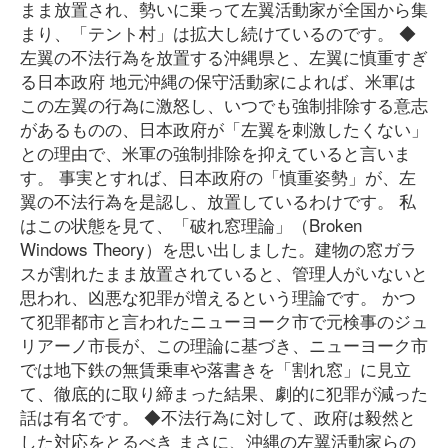
まま放置され、勢いに乗って左翼活動家が全国から集
まり、「テント村」は拡大し続けているのです。 ◆
左翼の不法行為を放置する沖縄県と、左翼に慎重すぎ
る日本政府 地元沖縄の保守活動家によれば、米軍は
この左翼の行為に激怒し、いつでも強制排除する意志
があるものの、日本政府が「左翼を刺激したくない」
との理由で、米軍の強制排除を抑えていると言いま
す。 事実とすれば、日本政府の「慎重姿勢」が、左
翼の不法行為を是認し、放置しているわけです。 私
はこの状態を見て、「破れ窓理論」（Broken
Windows Theory）を思い出しました。建物の窓ガラ
スが割れたまま放置されていると、管理人がいないと
思われ、凶悪な犯罪が増えるという理論です。 かつ
て犯罪都市と言われたニューヨーク市で元検事のジュ
リアーノ市長が、この理論に基づき、ニューヨーク市
では地下鉄の無賃乗車や落書きを「割れ窓」に見立
て、徹底的に取り締まった結果、劇的に犯罪が減った
話は有名です。 ◆不法行為に対して、政府は毅然と
した対応をとるべき まさに、沖縄の左翼活動家らの