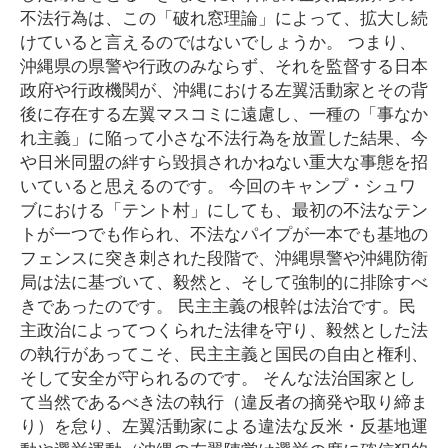
不法行為は、この「破れ窓理論」によって、拡大し続
けていると言えるのではないでしょうか。 つまり、
沖縄県の県警や行政のみならず、それを監督する日本
政府や行政機関が、沖縄における左翼活動家とその背
後に存在する左翼マスコミに遠慮し、一種の「事なか
れ主義」に陥って小さな不法行為を放置した結果、今
や日米同盟の絆すら毀損されかねない重大な事態を招
いていると思えるのです。 今回のキャンプ・シュワ
ブにおける「テント村」にしても、最初の不法なテン
トが一つでも作られ、不法なパイプが一本でも基地の
フェンスに突き刺された段階で、沖縄県警や沖縄防衛
局は法に基づいて、毅然と、そして強制的に排除すべ
きであったのです。 民主主義の根幹は法治です。民
主政治によってつくられた法律を守り、毅然とした法
の執行があってこそ、民主主義と国民の自由と権利、
そして安全が守られるのです。 そんな法治国家とし
て当然であるべき法の執行（違反者の摘発や取り締ま
り）を怠り、左翼活動家による違法な反米・反基地運