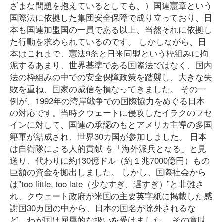
ざまな問題を抱えているとしても、）国連憲章という
国際法に依拠した集団安全保障で成り立っており、日
本も国連加盟国の一員である以上、当然それに依拠し
た行動を求められているのです。 しかしながら、日
本はこれまで、憲法9条と日米同盟という枠組みに拘
泥するあまり、世界基準である国際法ではなく、国内
法の枠組みの中での安全保障政策を踏襲し、大きな失
敗を重ね、国家の威信を損なってきました。 その一
例が、1992年の湾岸戦争での国際協力をめぐる日本
の対応です。当時クウェートに侵攻したイラクのフセ
インに対して、国連の承認のもとアメリカ主導の多国
籍軍が結成され、世界30カ国が参加しました。 日本
は自衛隊による人的貢献 を「海外派兵となる」と見
送り、代わりに約130億ドル（約１兆7000億円）もの
巨額の資金を拠出しました。 しかし、国際社会から
は”too little, too late（少なすぎ、遅すぎ）”と非難さ
れ、クウェート政府が米国の主要英字紙に掲載した感
謝国30カ国の中から、日本の国名が除外されるな
ど、わが国は屈辱的な扱いを受けました。 その意味