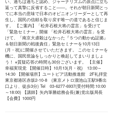
い、過ちは過ちと認め、ジャーナリズムの原点に立ち
返って真摯に反省すること――。それが朝日新聞とっ
てに本当の意味で日本のオピニオンリーダーとして再
生し、国民の信頼を取り戻す唯一の道であると信じま
す。 【ご案内】「松井石根大将の霊言」を受けて
「緊急セミナー」開催 「松井石根大将の霊言」を受
けて、「南京大虐殺はなかった『５つの動かぬ証拠』
＆朝日新聞の戦後責任」緊急セミナーを10月13日
(月・祝)に開催させていただきます。 このセミナーを
機に、国民世論をしっかりと喚起してまいりましょ
う！ ※質疑応答の時間も30分ございます。 【主催】
幸福実現党 【開催日時】10月13(月・祝) 13:00～
14:30 【開催場所】ユートピア活動推進館 2F礼拝堂
東京都港区赤坂2-10-8 (東京メトロ溜池山王駅9番出
口より、徒歩3分) Tel 03-6277-6937(受付時間:10:00
～18:00) 【講師】矢内筆勝総務会長(兼)党出版局長
【会費】1000円