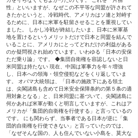
性」といいますが、なぜこの不平等な同盟が許されて
きたかというと、冷戦時代、アメリカはソ連と対峙す
るために、日本に米軍を駐留させることを重視してい
ました。 しかし冷戦が終結したいま、日本に米軍基
地を置けるというメリットだけで日本と同盟を結んで
いることに、アメリカにとってどれだけの利益がある
のか疑問視され始めています。いわゆる「日本の安保
ただ乗り論」です。 ◆集団自衛権を容認しないと日
米同盟は持たない 現在、中国は軍事力を年々増強
し、日本への領海・領空侵犯などをくり返していま
す。 オバマ大統領は、「日本の施政下にある領土
は、尖閣諸島も含めて日米安全保障条約の第５条の適
用対象となる」と、日米同盟に基づいて、尖閣諸島に
何かあれば米軍が動くと明言していますが、これはア
メリカが「集団的自衛権を行使する」と言っているの
です。 にも関わらず、当事者である日本が逆に「集
団的自衛権を行使できない」と言っていたのでは、
「なぜそんな国の、人も住んでいない小島を、莫大な