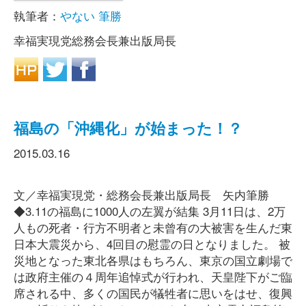
執筆者：
やない 筆勝
幸福実現党総務会長兼出版局長
福島の「沖縄化」が始まった！？
2015.03.16
文／幸福実現党・総務会長兼出版局長 矢内筆勝
◆3.11の福島に1000人の左翼が結集 3月11日は、2万
人もの死者・行方不明者と未曾有の大被害を生んだ東
日本大震災から、4回目の慰霊の日となりました。 被
災地となった東北各県はもちろん、東京の国立劇場で
は政府主催の４周年追悼式が行われ、天皇陛下がご臨
席される中、多くの国民が犠牲者に思いをはせ、復興