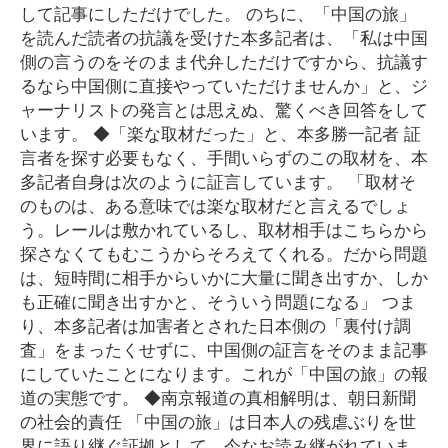
して記事にしただけでした。 のちに、「中国の旅」
を読んだ読者の抗議を受けた本多記者は、「私は中国
側の言うのをそのまま代弁しただけですから、抗議す
るなら中国側に直接やっていただけませんか」と、ジ
ャーナリストの発言とは思えぬ、驚くべき回答をして
います。 ◆「楽な取材だった」と、本多勝一記者 証
言者を探す必要もなく、手間いらずのこの取材を、本
多記者自身は次のように証言しています。 「取材そ
のものは、ある意味では楽な取材だと言えるでしょ
う。レールは敷かれているし、取材相手はこちらから
探さなくてもむこうからそろえてくれる。だから問題
は、短時間に相手からいかに大量に聞き出すか、しか
も正確に聞き出すかと、そういう問題になる」 つま
り、本多記者は加害者とされた日本側の「裏付け調
査」をまったくせずに、中国側の証言をそのまま記事
にしていたことになります。これが「中国の旅」の報
道の実態です。 ◆南京報道の真相解明は、朝日新聞
の社会的責任 「中国の旅」は日本人の残虐ぶりを世
界に語り継ぐ証拠として、今なお読み継がれていま