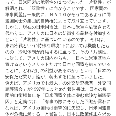
って、日米同盟の脆弱性の１つであった「片務性」が
解消され、「双務性」に向かうことです。 国家間の
軍事同盟は一般的に、ＮＡＴＯがそうであるように同
盟国同士の集団的自衛権によって成り立っています。
しかし、現在の日米同盟は、日本に米軍を駐留させる
代わりに、アメリカに日本の防衛する義務を付加する
という「片務性」に基づいているのです。 それは、
東西冷戦という“特殊な環境”下においては機能したも
のの、冷戦体制が終結するに至って、その「片務性」
に対して、アメリカ国内からも、「日本に米軍基地を
置けるというメリットだけで日本と同盟を結んでいる
ことに、どれだけの利益があるのか」という「日本の
安保ただ乗り」論が、萌出するに至っていました。
例えば、アメリカでも最大手の外交研究機関「外交問
題評議会」が1997年にまとめた報告書は、日本の集
団的自衛権禁止を「日米同盟全体に潜む危険な崩壊要
因」と定義づけ、「有事の際にそうした回避が露わに
なれば、アメリカ国民は衝撃的に失望し、日米同盟自
体が危機に瀕する」と警告し、日本に政策修正を求め