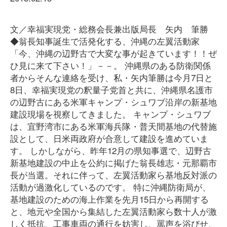
文／幸福実現党・総務会長兼出版局長 矢内 筆勝
◆翁長知事誕生で活発化する、沖縄の左翼活動家
「今、沖縄の辺野古で大変な事が起きています！！ぜ
ひ見に来て下さい！」－－。 沖縄県のある防衛関係
者からそんな連絡を受け、私・矢内筆勝は今月7日と
8日、幸福実現党の釈量子党首と共に、沖縄県名護市
の辺野古にある米軍キャンプ・シュワブ沿岸の新基地
建設現場を視察してきました。 キャンプ・シュワブ
は、宜野湾市にある米軍海兵隊・普天間基地の代替施
設として、日米両政府が合意して建設を進めていま
す。 しかしながら、昨年12月の県知事選で、辺野古
新基地建設の中止を公約に掲げた翁長雄志・元那覇市
長が当選。それに伴って、左翼活動家ら基地反対派の
活動が過激化しているのです。 特に沖縄防衛局が、
基地建設のための海上作業を先月15日から再開する
と、地元や全国から集結した左翼活動家ら数十人が激
しく抵抗、工事車両の通行を妨害し、罵声を浴びせ、