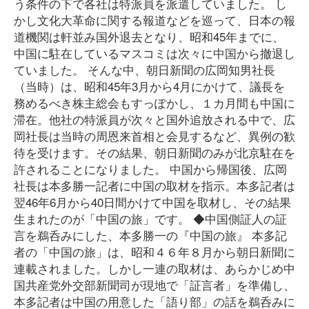
う条件の下で各社は特派員を派遣していました。 し
かし文化大革命に関する報道などを巡って、日本の報
道機関は軒並み国外退去となり、昭和45年までに、
中国に駐在しているマスコミは次々に中国から撤退し
ていました。 そんな中、朝日新聞の広岡知男社長
（当時）は、昭和45年3月から4月にかけて、議長を
務めるべき株主総会もすっぽかし、１カ月間も中国に
滞在。他社の特派員が次々と国外追放される中で、広
岡社長は当時の周恩来首相と会見するなど、異例の歓
待を受けます。その結果、朝日新聞のみが北京駐在を
許されることになりました。 中国から帰国後、広岡
社長は本多勝一記者に中国の取材を指示。本多記者は
翌46年6月から40日間かけて中国を取材し、その結果
生まれたのが「中国の旅」です。 ◆中国側証人の証
言を鵜呑みにした、本多勝一の『中国の旅』 本多記
者の「中国の旅」は、昭和４６年８月から朝日新聞に
連載されました。しかし一連の取材は、あらかじめ中
国共産党外交部新聞司が現地で「証言者」を準備し、
本多記者は中国の用意した「語り部」の話を鵜呑みに