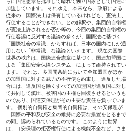
らに国連憲章を批准して晴れて独立国家として国連に
加盟しています。 それゆえ、本来なら、政府による
従来の「国際法上は保有しているけれども、憲法上、
行使することができない」との解釈や、集団的自衛権
が憲法上許されるか否か等の、今回の集団的自衛権の
行使容認に反対する議論の多くが、国際法に基づく
「国際社会の常識」からすれば、日本の国内にしか通
用しない「非常識」な議論といえます。 現在の国際
世界の秩序は、国際連合憲章に基づく、国連加盟国に
よる「集団安全保障システム」によって維持されてい
ます。 それは、多国間条約において全加盟国がほか
の加盟国に対する武力の不行使を約束し、違反した場
合には、違反国を除くすべての加盟国が違反国に対し
て共同して鎮圧、被害国の主権を回復させるというも
のであり、国連安保理がその主要な責任を負っていま
す。 個別的自衛権と集団的自衛権は、その安保理が
「国際の平和及び安全の維持に必要な措置をとるまで
の間」認められているものです。 このように世界
は、（安保理の拒否権行使による機能不全など、さま