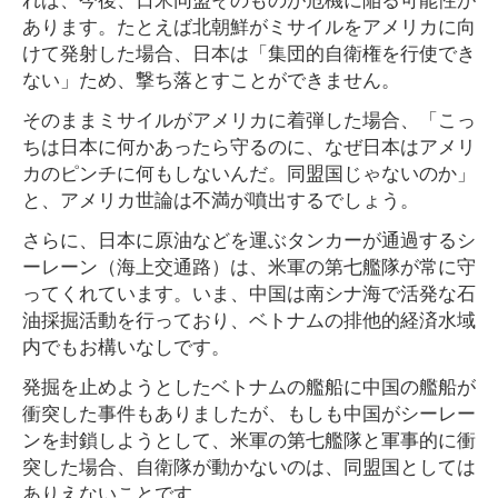
あります。たとえば北朝鮮がミサイルをアメリカに向
けて発射した場合、日本は「集団的自衛権を行使でき
ない」ため、撃ち落とすことができません。
そのままミサイルがアメリカに着弾した場合、「こっ
ちは日本に何かあったら守るのに、なぜ日本はアメリ
カのピンチに何もしないんだ。同盟国じゃないのか」
と、アメリカ世論は不満が噴出するでしょう。
さらに、日本に原油などを運ぶタンカーが通過するシ
ーレーン（海上交通路）は、米軍の第七艦隊が常に守
ってくれています。いま、中国は南シナ海で活発な石
油採掘活動を行っており、ベトナムの排他的経済水域
内でもお構いなしです。
発掘を止めようとしたベトナムの艦船に中国の艦船が
衝突した事件もありましたが、もしも中国がシーレー
ンを封鎖しようとして、米軍の第七艦隊と軍事的に衝
突した場合、自衛隊が動かないのは、同盟国としては
ありえないことです。