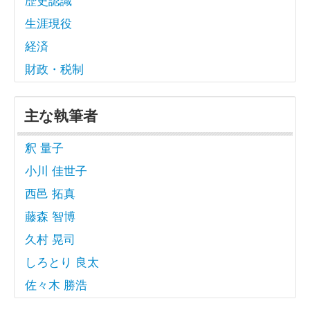
生涯現役
経済
財政・税制
主な執筆者
釈 量子
小川 佳世子
西邑 拓真
藤森 智博
久村 晃司
しろとり 良太
佐々木 勝浩