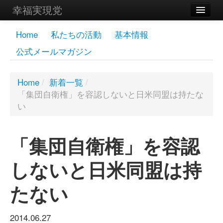
幸福実現党
メンバーズページ
Home
私たちの活動
基本情報
公式メールマガジン
党員
寄付
Home
/
新着一覧
/
「集団自衛権」を容認しないと日米同盟は持たな
お問い合わせ
い
幸福の科学グループ
「集団自衛権」を容認
しないと日米同盟は持
たない
2014.06.27