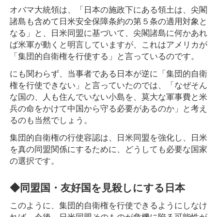
オバマ大統領は、「日本の施政下にある領土は、尖閣
諸島も含めて日米安全保障条約の第５条の適用対象と
なる」と、日米同盟に基づいて、尖閣諸島に何かあれ
ば米軍が動くと明言していますが、これはアメリカが
「集団的自衛権を行使する」と言っているのです。
にも関わらず、当事者である日本が逆に「集団的自衛
権を行使できない」と言っていたのでは、「なぜそん
な国の、人も住んでいない小島を、莫大な軍事費と米
兵の命をかけて中国から守る必要があるのか」と考え
るのも当然でしょう。
集団的自衛権の行使容認は、日米同盟を強化し、日米
を真の同盟関係にするために、どうしても必要な国家
の選択です。
◆同盟国・友好国を見殺しにする日本
このように、集団的自衛権を行使できるようにしなけ
れば、今後、日米同盟そのものが危機に陥る可能性が